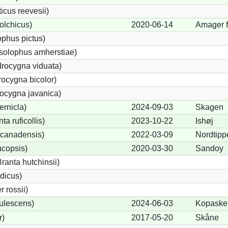
cus reevesii)
olchicus)
2020-06-14
Amager f
phus pictus)
solophus amherstiae)
rocygna viduata)
ocygna bicolor)
ocygna javanica)
ernicla)
2024-09-03
Skagen
a ruficollis)
2023-10-22
Ishøj
canadensis)
2022-03-09
Nordtipp
ucopsis)
2020-03-30
Sandoy
anta hutchinsii)
dicus)
 rossii)
ulescens)
2024-06-03
Kopaske
r)
2017-05-20
Skåne