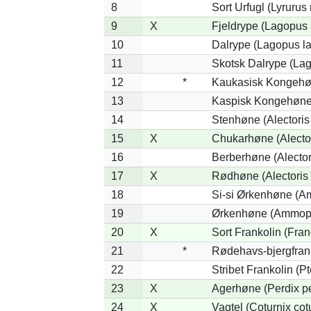
8
Sort Urfugl (Lyrurus
9
X
Fjeldrype (Lagopus
10
Dalrype (Lagopus l
11
Skotsk Dalrype (Lag
12
*
Kaukasisk Kongehøn
13
Kaspisk Kongehøne 
14
Stenhøne (Alectoris
15
X
Chukarhøne (Alector
16
Berberhøne (Alector
17
X
Rødhøne (Alectoris 
18
Si-si Ørkenhøne (Am
19
Ørkenhøne (Ammope
20
X
Sort Frankolin (Fran
21
*
Rødehavs-bjergfranko
22
Stribet Frankolin (Pt
23
X
Agerhøne (Perdix pe
24
X
Vagtel (Coturnix cot