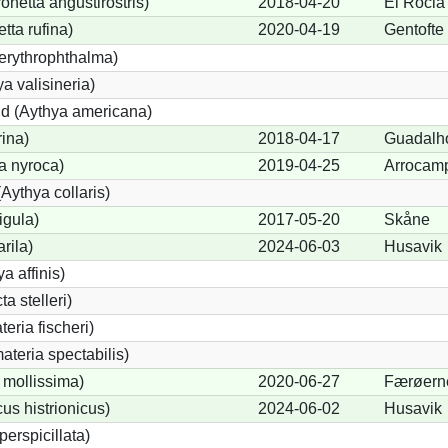
etta angustirostris)
2018-04-20
El Rocia
ta rufina)
2020-04-19
Gentofte
erythrophthalma)
a valisineria)
nd (Aythya americana)
rina)
2018-04-17
Guadalho
a nyroca)
2019-04-25
Arrocam
Aythya collaris)
igula)
2017-05-20
Skåne
rila)
2024-06-03
Husavik
a affinis)
a stelleri)
eria fischeri)
teria spectabilis)
 mollissima)
2020-06-27
Færøern
us histrionicus)
2024-06-02
Husavik
perspicillata)