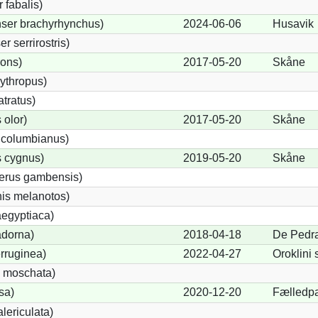
fabalis)
ser brachyrhynchus)
2024-06-06
Husavik
 serrirostris)
rons)
2017-05-20
Skåne
ythropus)
tratus)
olor)
2017-05-20
Skåne
 columbianus)
 cygnus)
2019-05-20
Skåne
terus gambensis)
is melanotos)
egyptiaca)
adorna)
2018-04-18
De Pedr
rruginea)
2022-04-27
Oroklini 
 moschata)
sa)
2020-12-20
Fælledp
lericulata)