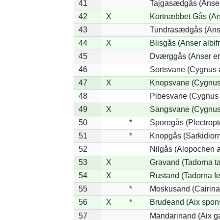
41
Tajgasædgås (Anser 
42
X
Kortnæbbet Gås (An
43
Tundrasædgås (Anser
44
X
Blisgås (Anser albif
45
Dværggås (Anser er
46
Sortsvane (Cygnus a
47
X
Knopsvane (Cygnus 
48
Pibesvane (Cygnus
49
X
Sangsvane (Cygnus
50
*
Sporegås (Plectrop
51
*
Knopgås (Sarkidiorn
52
Nilgås (Alopochen a
53
X
Gravand (Tadorna t
54
X
Rustand (Tadorna fe
55
*
Moskusand (Cairina
56
X
*
Brudeand (Aix spon
57
Mandarinand (Aix ga