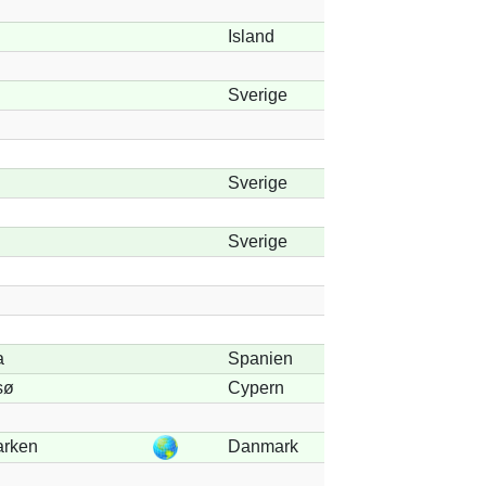
Island
Sverige
Sverige
Sverige
a
Spanien
sø
Cypern
arken
Danmark