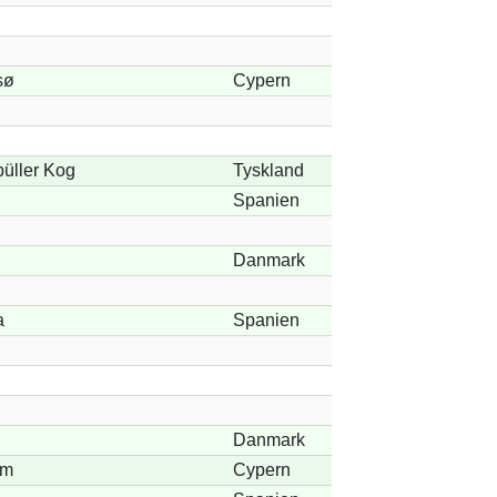
sø
Cypern
büller Kog
Tyskland
Spanien
Danmark
a
Spanien
Danmark
am
Cypern