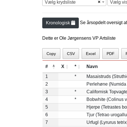
×
Vælg krydsliste
Vælg vi
Se årsopdelt oversigt a
Kronologisk
Dette er Ole Jørgensens VP Artsliste
Copy
CSV
Excel
PDF
#
X
*
Navn
1
*
Masaistruds (Struth
2
Perlehøne (Numida 
3
*
Californisk Topvagtel
4
*
Bobwhite (Colinus v
5
Hjerpe (Tetrastes b
6
Tjur (Tetrao urogallu
7
Urfugl (Lyrurus tetrix