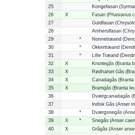
25
Kongefasan (Syrmati
26
X
Fasan (Phasianus c
27
Guldfasan (Chrysolo
28
Amherstfasan (Chry
29
*
Nonnetræand (Dend
30
*
Okkertræand (Dendr
31
*
Lille Træand (Dendr
32
X
Knortegås (Branta b
33
X
Rødhalset Gås (Brant
34
X
Canadagås (Branta 
35
X
Bramgås (Branta le
36
Dværgcanadagås (Br
37
Indisk Gås (Anser in
38
*
Dværgsnegås (Anser
39
X
*
Snegås (Anser caer
40
X
Grågås (Anser anse