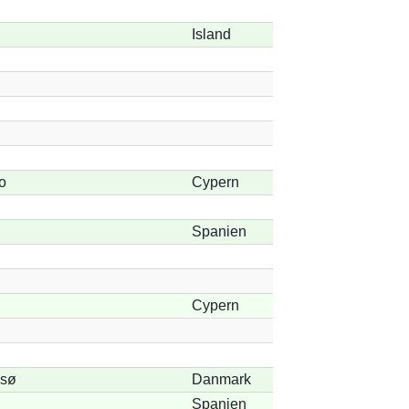
Island
o
Cypern
Spanien
Cypern
 sø
Danmark
Spanien