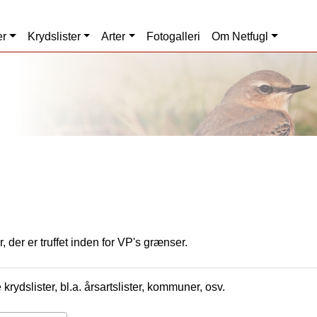
er
Krydslister
Arter
Fotogalleri
Om Netfugl
, der er truffet inden for VP's grænser.
krydslister, bl.a. årsartslister, kommuner, osv.