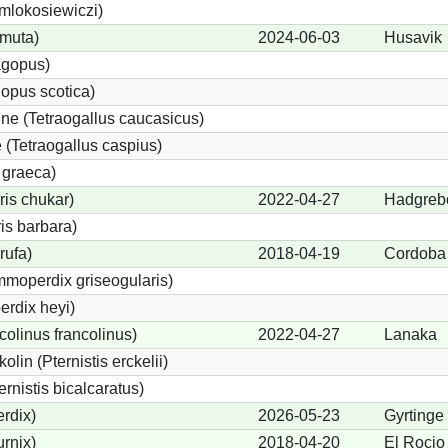
 mlokosiewiczi)
 muta)
2024-06-03
Husavik
agopus)
opus scotica)
e (Tetraogallus caucasicus)
(Tetraogallus caspius)
 graeca)
is chukar)
2022-04-27
Hadgreb
is barbara)
rufa)
2018-04-19
Cordoba
moperdix griseogularis)
rdix heyi)
colinus francolinus)
2022-04-27
Lanaka
lin (Pternistis erckelii)
ernistis bicalcaratus)
rdix)
2026-05-23
Gyrtinge
urnix)
2018-04-20
El Rocio