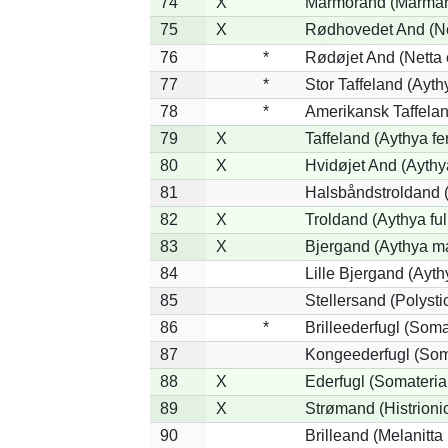
74
X
Marmorand (Marmaron
75
X
Rødhovedet And (Net
76
*
Rødøjet And (Netta 
77
*
Stor Taffeland (Aythy
78
*
Amerikansk Taffela
79
X
Taffeland (Aythya fe
80
X
Hvidøjet And (Aythy
81
Halsbåndstroldand (
82
X
Troldand (Aythya ful
83
X
Bjergand (Aythya ma
84
Lille Bjergand (Aythy
85
Stellersand (Polystict
86
*
Brilleederfugl (Somat
87
Kongeederfugl (Soma
88
X
Ederfugl (Somateria
89
X
Strømand (Histrionic
90
Brilleand (Melanitta 