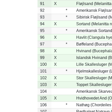
91
X
Fløjlsand (Melanitta
92
*
Amerikansk Fløjlsan
93
*
Sibirisk Fløjlsand (M
94
X
Sortand (Melanitta n
95
*
Amerikansk Sortand 
96
X
Havlit (Clangula hy
97
*
Bøffeland (Bucephal
98
X
Hvinand (Bucephala
99
X
Islandsk Hvinand (B
100
X
Lille Skallesluger (
101
*
Hjelmskallesluger (
102
X
Stor Skallesluger (
103
X
Toppet Skallesluger
104
Amerikansk Skarvea
105
X
Hvidhovedet And (O
106
*
Nathøg (Chordeiles
107
Rødhalset Natravn (