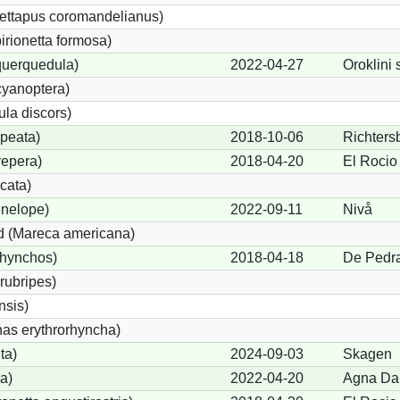
ettapus coromandelianus)
birionetta formosa)
querquedula)
2022-04-27
Oroklini 
cyanoptera)
ula discors)
peata)
2018-10-06
Richters
repera)
2018-04-20
El Rocio
cata)
nelope)
2022-09-11
Nivå
 (Mareca americana)
rhynchos)
2018-04-18
De Pedr
rubripes)
sis)
s erythrorhyncha)
ta)
2024-09-03
Skagen
a)
2022-04-20
Agna D