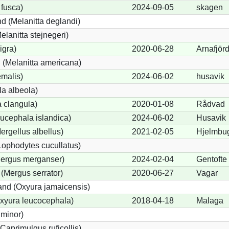
 fusca)
2024-09-05
skagen
d (Melanitta deglandi)
elanitta stejnegeri)
igra)
2020-06-28
Arnafjör
(Melanitta americana)
emalis)
2024-06-02
husavik
a albeola)
 clangula)
2020-01-08
Rådvad
ucephala islandica)
2024-06-02
Husavik
Mergellus albellus)
2021-02-05
Hjelmbu
Lophodytes cucullatus)
Mergus merganser)
2024-02-04
Gentofte
 (Mergus serrator)
2020-06-27
Vagar
nd (Oxyura jamaicensis)
xyura leucocephala)
2018-04-18
Malaga
 minor)
Caprimulgus ruficollis)