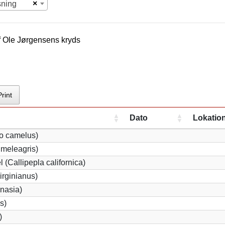
×
sning
f
Ole Jørgensen
s kryds
Print
Dato
Lokatio
io camelus)
meleagris)
 (Callipepla californica)
irginianus)
onasia)
s)
)