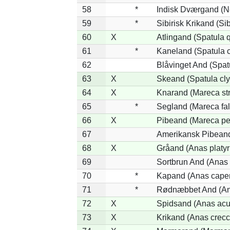
58
*
Indisk Dværgand (N
59
*
Sibirisk Krikand (Si
60
X
Atlingand (Spatula 
61
*
Kaneland (Spatula 
62
Blåvinget And (Spat
63
X
Skeand (Spatula cly
64
X
Knarand (Mareca st
65
*
Segland (Mareca fal
66
X
Pibeand (Mareca pe
67
Amerikansk Pibeand
68
X
Gråand (Anas platy
69
Sortbrun And (Anas 
70
*
Kapand (Anas capen
71
*
Rødnæbbet And (Ana
72
X
Spidsand (Anas acu
73
X
Krikand (Anas crecc