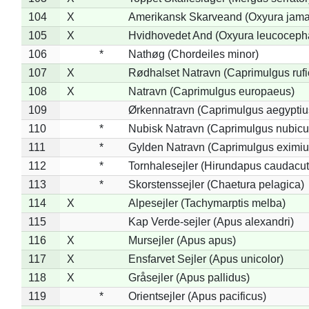
104
X
Amerikansk Skarveand (Oxyura jama
105
X
Hvidhovedet And (Oxyura leucoceph
106
*
Nathøg (Chordeiles minor)
107
X
Rødhalset Natravn (Caprimulgus rufic
108
X
Natravn (Caprimulgus europaeus)
109
Ørkennatravn (Caprimulgus aegyptiu
110
*
Nubisk Natravn (Caprimulgus nubicu
111
*
Gylden Natravn (Caprimulgus eximiu
112
*
Tornhalesejler (Hirundapus caudacut
113
*
Skorstenssejler (Chaetura pelagica)
114
X
Alpesejler (Tachymarptis melba)
115
Kap Verde-sejler (Apus alexandri)
116
X
Mursejler (Apus apus)
117
X
Ensfarvet Sejler (Apus unicolor)
118
X
Gråsejler (Apus pallidus)
119
*
Orientsejler (Apus pacificus)