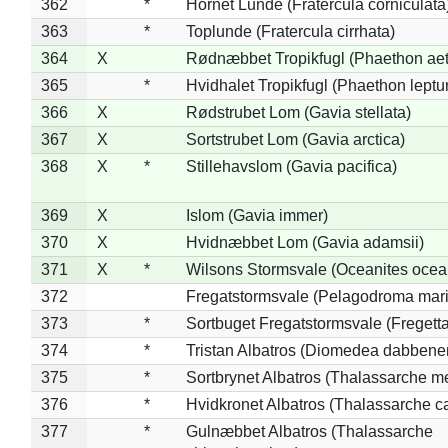
362
*
Hornet Lunde (Fratercula corniculata
363
*
Toplunde (Fratercula cirrhata)
364
X
Rødnæbbet Tropikfugl (Phaethon ae
365
*
Hvidhalet Tropikfugl (Phaethon leptu
366
X
Rødstrubet Lom (Gavia stellata)
367
X
Sortstrubet Lom (Gavia arctica)
368
X
*
Stillehavslom (Gavia pacifica)
369
X
Islom (Gavia immer)
370
X
Hvidnæbbet Lom (Gavia adamsii)
371
X
*
Wilsons Stormsvale (Oceanites ocea
372
Fregatstormsvale (Pelagodroma mar
373
*
Sortbuget Fregatstormsvale (Fregetta
374
*
Tristan Albatros (Diomedea dabbene
375
*
Sortbrynet Albatros (Thalassarche m
376
*
Hvidkronet Albatros (Thalassarche c
377
*
Gulnæbbet Albatros (Thalassarche