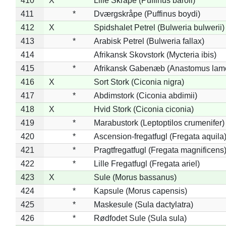
410
X
Lille Skråpe (Puffinus baroli)
411
*
Dværgskråpe (Puffinus boydi)
412
X
Spidshalet Petrel (Bulweria bulwerii)
413
*
Arabisk Petrel (Bulweria fallax)
414
Afrikansk Skovstork (Mycteria ibis)
415
*
Afrikansk Gabenæb (Anastomus lame
416
X
Sort Stork (Ciconia nigra)
417
*
Abdimstork (Ciconia abdimii)
418
X
Hvid Stork (Ciconia ciconia)
419
*
Marabustork (Leptoptilos crumenifer)
420
*
Ascension-fregatfugl (Fregata aquila
421
*
Pragtfregatfugl (Fregata magnificens
422
*
Lille Fregatfugl (Fregata ariel)
423
X
Sule (Morus bassanus)
424
*
Kapsule (Morus capensis)
425
*
Maskesule (Sula dactylatra)
426
*
Rødfodet Sule (Sula sula)