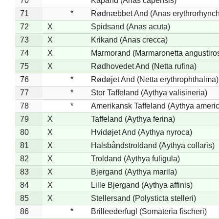
70
*
Kapand (Anas capensis)
71
*
Rødnæbbet And (Anas erythrorhynch
72
X
Spidsand (Anas acuta)
73
X
Krikand (Anas crecca)
74
X
Marmorand (Marmaronetta angustirost
75
X
Rødhovedet And (Netta rufina)
76
*
Rødøjet And (Netta erythrophthalma)
77
*
Stor Taffeland (Aythya valisineria)
78
*
Amerikansk Taffeland (Aythya ameri
79
X
Taffeland (Aythya ferina)
80
X
Hvidøjet And (Aythya nyroca)
81
X
Halsbåndstroldand (Aythya collaris)
82
X
Troldand (Aythya fuligula)
83
X
Bjergand (Aythya marila)
84
X
Lille Bjergand (Aythya affinis)
85
X
Stellersand (Polysticta stelleri)
86
*
Brilleederfugl (Somateria fischeri)