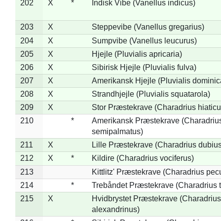
202
X
*
Indisk Vibe (Vanellus indicus)
203
X
Steppevibe (Vanellus gregarius)
204
X
Sumpvibe (Vanellus leucurus)
205
X
Hjejle (Pluvialis apricaria)
206
X
Sibirisk Hjejle (Pluvialis fulva)
207
X
Amerikansk Hjejle (Pluvialis dominic
208
X
Strandhjejle (Pluvialis squatarola)
209
X
Stor Præstekrave (Charadrius hiaticu
210
*
Amerikansk Præstekrave (Charadriu
semipalmatus)
211
X
Lille Præstekrave (Charadrius dubius
212
X
*
Kildire (Charadrius vociferus)
213
Kittlitz' Præstekrave (Charadrius pec
214
*
Trebåndet Præstekrave (Charadrius tr
215
X
Hvidbrystet Præstekrave (Charadrius
alexandrinus)