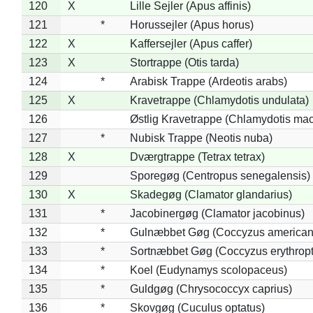
120
X
Lille Sejler (Apus affinis)
121
*
Horussejler (Apus horus)
122
X
Kaffersejler (Apus caffer)
123
X
Stortrappe (Otis tarda)
124
*
Arabisk Trappe (Ardeotis arabs)
125
X
Kravetrappe (Chlamydotis undulata)
126
Østlig Kravetrappe (Chlamydotis mac
127
*
Nubisk Trappe (Neotis nuba)
128
X
Dværgtrappe (Tetrax tetrax)
129
Sporegøg (Centropus senegalensis)
130
X
Skadegøg (Clamator glandarius)
131
*
Jacobinergøg (Clamator jacobinus)
132
*
Gulnæbbet Gøg (Coccyzus american
133
*
Sortnæbbet Gøg (Coccyzus erythrop
134
*
Koel (Eudynamys scolopaceus)
135
*
Guldgøg (Chrysococcyx caprius)
136
*
Skovgøg (Cuculus optatus)