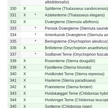
albididorsalis)
330
X
Splitterne (Thalasseus sandvicensis)
331
X
*
Aztekerterne (Thalasseus elegans)
332
X
Dværgterne (Sternula albifrons)
333
*
Persisk Dværgterne (Sternula saunde
334
*
Amerikansk Dværgterne (Sternula ant
335
*
Beringsterne (Onychoprion aleuticus
336
X
Brilleterne (Onychoprion anaethetus)
337
*
Sodfarvet Terne (Onychoprion fuscat
338
X
Rosenterne (Sterna dougallii)
339
X
Fjordterne (Sterna hirundo)
340
X
Hvidkindet Terne (Sterna repressa)
341
X
Havterne (Sterna paradisaea)
342
X
Prærieterne (Sterna forsteri)
343
X
Hvidskægget Terne (Chlidonias hybr
344
X
Hvidvinget Terne (Chlidonias leucopt
345
X
Sortterne (Chlidonias niger)