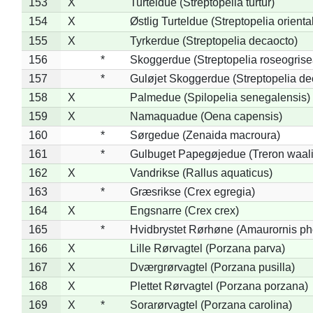
153
X
Turteldue (Streptopelia turtur)
154
X
Østlig Turteldue (Streptopelia oriental
155
X
Tyrkerdue (Streptopelia decaocto)
156
*
Skoggerdue (Streptopelia roseogrise
157
*
Guløjet Skoggerdue (Streptopelia de
158
X
Palmedue (Spilopelia senegalensis)
159
X
Namaquadue (Oena capensis)
160
*
Sørgedue (Zenaida macroura)
161
*
Gulbuget Papegøjedue (Treron waali
162
X
Vandrikse (Rallus aquaticus)
163
*
Græsrikse (Crex egregia)
164
X
Engsnarre (Crex crex)
165
*
Hvidbrystet Rørhøne (Amaurornis ph
166
X
Lille Rørvagtel (Porzana parva)
167
X
Dværgrørvagtel (Porzana pusilla)
168
X
Plettet Rørvagtel (Porzana porzana)
169
X
*
Sorarørvagtel (Porzana carolina)