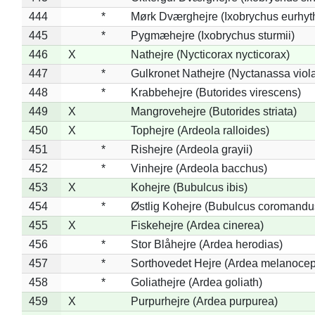
444
*
Mørk Dværghejre (Ixobrychus eurhy
445
*
Pygmæhejre (Ixobrychus sturmii)
446
X
Nathejre (Nycticorax nycticorax)
447
*
Gulkronet Nathejre (Nyctanassa viol
448
*
Krabbehejre (Butorides virescens)
449
X
Mangrovehejre (Butorides striata)
450
X
Tophejre (Ardeola ralloides)
451
*
Rishejre (Ardeola grayii)
452
*
Vinhejre (Ardeola bacchus)
453
X
Kohejre (Bubulcus ibis)
454
*
Østlig Kohejre (Bubulcus coromandu
455
X
Fiskehejre (Ardea cinerea)
456
*
Stor Blåhejre (Ardea herodias)
457
*
Sorthovedet Hejre (Ardea melanocep
458
*
Goliathejre (Ardea goliath)
459
X
Purpurhejre (Ardea purpurea)