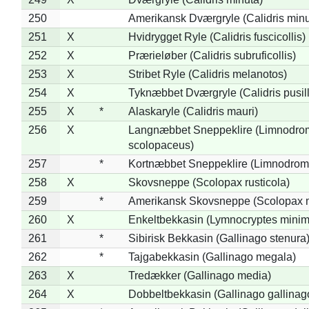
250
Amerikansk Dværgryle (Calidris minut
251
X
Hvidrygget Ryle (Calidris fuscicollis)
252
X
Prærieløber (Calidris subruficollis)
253
X
Stribet Ryle (Calidris melanotos)
254
X
Tyknæbbet Dværgryle (Calidris pusil
255
X
*
Alaskaryle (Calidris mauri)
256
X
Langnæbbet Sneppeklire (Limnodro
scolopaceus)
257
*
Kortnæbbet Sneppeklire (Limnodrom
258
X
Skovsneppe (Scolopax rusticola)
259
*
Amerikansk Skovsneppe (Scolopax m
260
X
Enkeltbekkasin (Lymnocryptes minim
261
*
Sibirisk Bekkasin (Gallinago stenura
262
*
Tajgabekkasin (Gallinago megala)
263
X
Tredækker (Gallinago media)
264
X
Dobbeltbekkasin (Gallinago gallinag