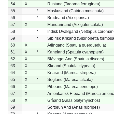
54
X
Rustand (Tadorna ferruginea)
55
*
Moskusand (Cairina moschata)
56
*
Brudeand (Aix sponsa)
57
X
Mandarinand (Aix galericulata)
58
*
Indisk Dværgand (Nettapus coroman
59
*
Sibirisk Krikand (Sibirionetta formosa
60
X
Atlingand (Spatula querquedula)
61
X
*
Kaneland (Spatula cyanoptera)
62
X
Blåvinget And (Spatula discors)
63
X
Skeand (Spatula clypeata)
64
X
Knarand (Mareca strepera)
65
X
*
Segland (Mareca falcata)
66
X
Pibeand (Mareca penelope)
67
X
Amerikansk Pibeand (Mareca americ
68
X
Gråand (Anas platyrhynchos)
69
Sortbrun And (Anas rubripes)