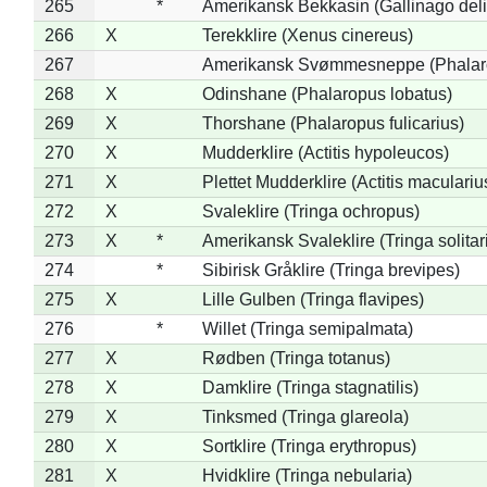
265
*
Amerikansk Bekkasin (Gallinago deli
266
X
Terekklire (Xenus cinereus)
267
Amerikansk Svømmesneppe (Phalarop
268
X
Odinshane (Phalaropus lobatus)
269
X
Thorshane (Phalaropus fulicarius)
270
X
Mudderklire (Actitis hypoleucos)
271
X
Plettet Mudderklire (Actitis maculariu
272
X
Svaleklire (Tringa ochropus)
273
X
*
Amerikansk Svaleklire (Tringa solitar
274
*
Sibirisk Gråklire (Tringa brevipes)
275
X
Lille Gulben (Tringa flavipes)
276
*
Willet (Tringa semipalmata)
277
X
Rødben (Tringa totanus)
278
X
Damklire (Tringa stagnatilis)
279
X
Tinksmed (Tringa glareola)
280
X
Sortklire (Tringa erythropus)
281
X
Hvidklire (Tringa nebularia)