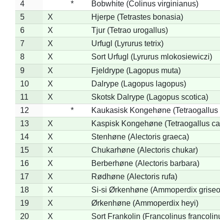
4
*
Bobwhite (Colinus virginianus)
5
X
Hjerpe (Tetrastes bonasia)
6
X
Tjur (Tetrao urogallus)
7
X
Urfugl (Lyrurus tetrix)
8
X
Sort Urfugl (Lyrurus mlokosiewiczi)
9
X
Fjeldrype (Lagopus muta)
10
X
Dalrype (Lagopus lagopus)
11
X
Skotsk Dalrype (Lagopus scotica)
12
*
Kaukasisk Kongehøne (Tetraogallus 
13
X
Kaspisk Kongehøne (Tetraogallus ca
14
X
Stenhøne (Alectoris graeca)
15
X
Chukarhøne (Alectoris chukar)
16
X
Berberhøne (Alectoris barbara)
17
X
Rødhøne (Alectoris rufa)
18
X
Si-si Ørkenhøne (Ammoperdix griseo
19
X
Ørkenhøne (Ammoperdix heyi)
20
X
Sort Frankolin (Francolinus francolin