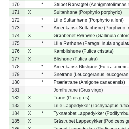
170
*
Stribet Rørvagtel (Aenigmatolimnas 
171
X
Sultanhøne (Porphyrio porphyrio)
172
*
Lille Sultanhøne (Porphyrio alleni)
173
*
Amerikansk Sultanhøne (Porphyrio m
174
X
Grønbenet Rørhøne (Gallinula chlor
175
*
Lille Rørhøne (Paragallinula angulat
176
X
Kamblishøne (Fulica cristata)
177
X
Blishøne (Fulica atra)
178
*
Amerikansk Blishøne (Fulica americ
179
*
Snetrane (Leucogeranus leucogeran
180
*
Prærietrane (Antigone canadensis)
181
Jomfrutrane (Grus virgo)
182
X
Trane (Grus grus)
183
X
Lille Lappedykker (Tachybaptus rufico
184
X
*
Tyknæbbet Lappedykker (Podilymbu
185
X
Gråstrubet Lappedykker (Podiceps g
186
X
Toppet Lappedykker (Podiceps crista