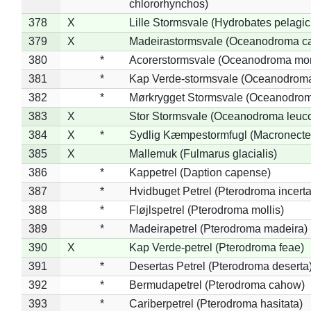
chlororhynchos)
378
X
Lille Stormsvale (Hydrobates pelagic
379
X
Madeirastormsvale (Oceanodroma ca
380
*
Acorerstormsvale (Oceanodroma mon
381
*
Kap Verde-stormsvale (Oceanodroma
382
*
Mørkrygget Stormsvale (Oceanodrom
383
X
Stor Stormsvale (Oceanodroma leuc
384
X
*
Sydlig Kæmpestormfugl (Macronecte
385
X
Mallemuk (Fulmarus glacialis)
386
*
Kappetrel (Daption capense)
387
*
Hvidbuget Petrel (Pterodroma incerta
388
*
Fløjlspetrel (Pterodroma mollis)
389
*
Madeirapetrel (Pterodroma madeira)
390
X
Kap Verde-petrel (Pterodroma feae)
391
*
Desertas Petrel (Pterodroma deserta
392
*
Bermudapetrel (Pterodroma cahow)
393
*
Cariberpetrel (Pterodroma hasitata)