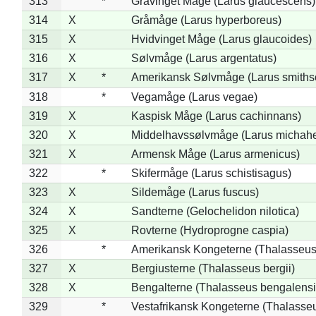
313
*
Gråvinget Måge (Larus glaucescens)
314
X
Gråmåge (Larus hyperboreus)
315
X
Hvidvinget Måge (Larus glaucoides)
316
X
Sølvmåge (Larus argentatus)
317
X
*
Amerikansk Sølvmåge (Larus smiths
318
*
Vegamåge (Larus vegae)
319
X
Kaspisk Måge (Larus cachinnans)
320
X
Middelhavssølvmåge (Larus michahel
321
X
Armensk Måge (Larus armenicus)
322
*
Skifermåge (Larus schistisagus)
323
X
Sildemåge (Larus fuscus)
324
X
Sandterne (Gelochelidon nilotica)
325
X
Rovterne (Hydroprogne caspia)
326
*
Amerikansk Kongeterne (Thalasseu
327
X
Bergiusterne (Thalasseus bergii)
328
X
Bengalterne (Thalasseus bengalensi
329
*
Vestafrikansk Kongeterne (Thalasse