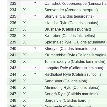
233
*
Canadisk Kobbersneppe (Limosa ha
234
X
Stenvender (Arenaria interpres)
235
*
Storryle (Calidris tenuirostris)
236
X
Islandsk Ryle (Calidris canutus)
237
X
Brushane (Calidris pugnax)
238
X
Kærløber (Calidris falcinellus)
239
X
Spidshalet Ryle (Calidris acuminata)
240
*
Klireryle (Calidris himantopus)
241
X
Krumnæbbet Ryle (Calidris ferrugine
242
X
Temmincksryle (Calidris temminckii)
243
*
Langtået Ryle (Calidris subminuta)
244
X
*
Rødhalset Ryle (Calidris ruficollis)
245
X
Sandløber (Calidris alba)
246
X
Almindelig Ryle (Calidris alpina)
247
X
Sortgrå Ryle (Calidris maritima)
248
X
Bairdsryle (Calidris bairdii)
249
X
Dværgryle (Calidris minuta)