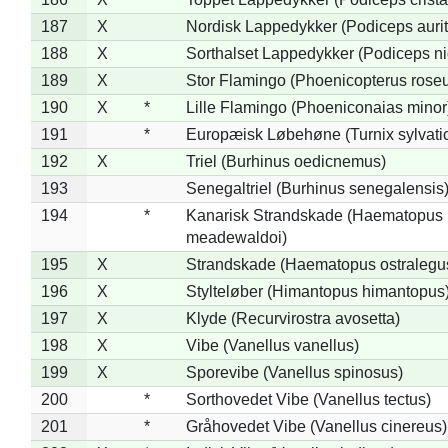
187
X
Nordisk Lappedykker (Podiceps aurit
188
X
Sorthalset Lappedykker (Podiceps nig
189
X
Stor Flamingo (Phoenicopterus rose
190
X
*
Lille Flamingo (Phoeniconaias minor
191
*
Europæisk Løbehøne (Turnix sylvati
192
X
Triel (Burhinus oedicnemus)
193
Senegaltriel (Burhinus senegalensis
194
*
Kanarisk Strandskade (Haematopus
meadewaldoi)
195
X
Strandskade (Haematopus ostralegu
196
X
Stylteløber (Himantopus himantopus
197
X
Klyde (Recurvirostra avosetta)
198
X
Vibe (Vanellus vanellus)
199
X
Sporevibe (Vanellus spinosus)
200
*
Sorthovedet Vibe (Vanellus tectus)
201
*
Gråhovedet Vibe (Vanellus cinereus)