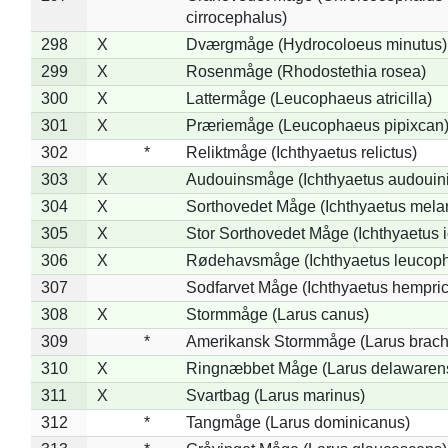
cirrocephalus)
298
X
Dværgmåge (Hydrocoloeus minutus)
299
X
Rosenmåge (Rhodostethia rosea)
300
X
Lattermåge (Leucophaeus atricilla)
301
X
Præriemåge (Leucophaeus pipixcan
302
*
Reliktmåge (Ichthyaetus relictus)
303
X
Audouinsmåge (Ichthyaetus audouini
304
X
Sorthovedet Måge (Ichthyaetus mela
305
X
Stor Sorthovedet Måge (Ichthyaetus 
306
X
Rødehavsmåge (Ichthyaetus leucop
307
Sodfarvet Måge (Ichthyaetus hempric
308
X
Stormmåge (Larus canus)
309
*
Amerikansk Stormmåge (Larus brach
310
X
Ringnæbbet Måge (Larus delawarens
311
X
Svartbag (Larus marinus)
312
*
Tangmåge (Larus dominicanus)