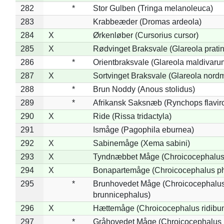
282
*
Stor Gulben (Tringa melanoleuca)
283
Krabbeæder (Dromas ardeola)
284
X
Ørkenløber (Cursorius cursor)
285
X
Rødvinget Braksvale (Glareola pratin
286
*
Orientbraksvale (Glareola maldivaru
287
X
Sortvinget Braksvale (Glareola nord
288
*
Brun Noddy (Anous stolidus)
289
*
Afrikansk Saksnæb (Rynchops flaviro
290
X
Ride (Rissa tridactyla)
291
Ismåge (Pagophila eburnea)
292
X
Sabinemåge (Xema sabini)
293
X
Tyndnæbbet Måge (Chroicocephalus
294
X
Bonapartemåge (Chroicocephalus ph
295
*
Brunhovedet Måge (Chroicocephalu
brunnicephalus)
296
X
Hættemåge (Chroicocephalus ridibu
297
*
Gråhovedet Måge (Chroicocephalus