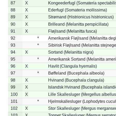
87
X
Kongeederfugl (Somateria spectabili
88
X
Ederfugl (Somateria mollissima)
89
X
Strømand (Histrionicus histrionicus)
90
X
Brilleand (Melanitta perspicillata)
91
X
Fløjlsand (Melanitta fusca)
92
*
Amerikansk Fløjlsand (Melanitta deg
93
*
Sibirisk Fløjlsand (Melanitta stejnege
94
X
Sortand (Melanitta nigra)
95
*
Amerikansk Sortand (Melanitta amer
96
X
Havlit (Clangula hyemalis)
97
*
Bøffeland (Bucephala albeola)
98
X
Hvinand (Bucephala clangula)
99
X
Islandsk Hvinand (Bucephala islandi
100
X
Lille Skallesluger (Mergellus albellus
101
*
Hjelmskallesluger (Lophodytes cucul
102
X
Stor Skallesluger (Mergus merganser
103
X
Toppet Skallesluger (Mergus serrator