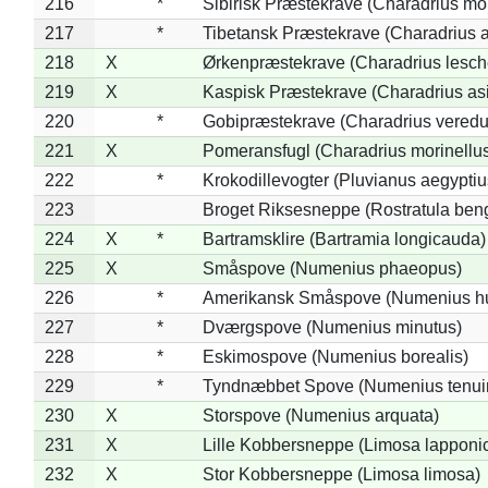
216
*
Sibirisk Præstekrave (Charadrius mo
217
*
Tibetansk Præstekrave (Charadrius at
218
X
Ørkenpræstekrave (Charadrius lesche
219
X
Kaspisk Præstekrave (Charadrius asi
220
*
Gobipræstekrave (Charadrius veredu
221
X
Pomeransfugl (Charadrius morinellu
222
*
Krokodillevogter (Pluvianus aegyptiu
223
Broget Riksesneppe (Rostratula ben
224
X
*
Bartramsklire (Bartramia longicauda)
225
X
Småspove (Numenius phaeopus)
226
*
Amerikansk Småspove (Numenius h
227
*
Dværgspove (Numenius minutus)
228
*
Eskimospove (Numenius borealis)
229
*
Tyndnæbbet Spove (Numenius tenuiro
230
X
Storspove (Numenius arquata)
231
X
Lille Kobbersneppe (Limosa lapponi
232
X
Stor Kobbersneppe (Limosa limosa)