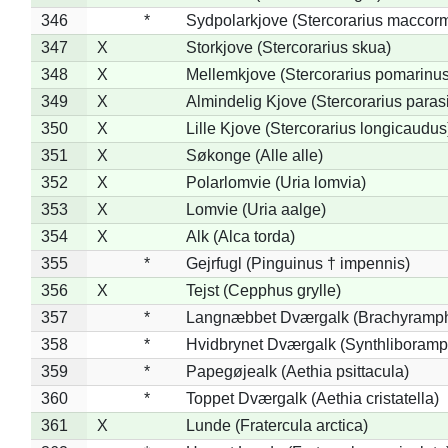
346
*
Sydpolarkjove (Stercorarius maccorm
347
X
Storkjove (Stercorarius skua)
348
X
Mellemkjove (Stercorarius pomarinus
349
X
Almindelig Kjove (Stercorarius parasi
350
X
Lille Kjove (Stercorarius longicaudus
351
X
Søkonge (Alle alle)
352
X
Polarlomvie (Uria lomvia)
353
X
Lomvie (Uria aalge)
354
X
Alk (Alca torda)
355
*
Gejrfugl (Pinguinus † impennis)
356
X
Tejst (Cepphus grylle)
357
*
Langnæbbet Dværgalk (Brachyramph
358
*
Hvidbrynet Dværgalk (Synthliboramp
359
*
Papegøjealk (Aethia psittacula)
360
*
Toppet Dværgalk (Aethia cristatella)
361
X
Lunde (Fratercula arctica)