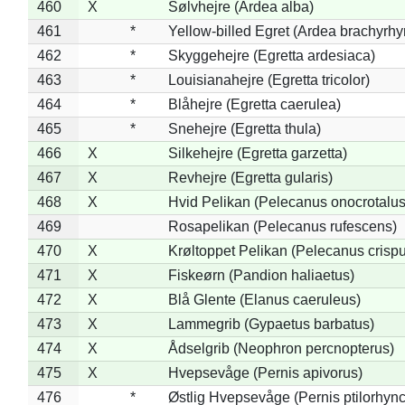
460
X
Sølvhejre (Ardea alba)
461
*
Yellow-billed Egret (Ardea brachyrh
462
*
Skyggehejre (Egretta ardesiaca)
463
*
Louisianahejre (Egretta tricolor)
464
*
Blåhejre (Egretta caerulea)
465
*
Snehejre (Egretta thula)
466
X
Silkehejre (Egretta garzetta)
467
X
Revhejre (Egretta gularis)
468
X
Hvid Pelikan (Pelecanus onocrotalus
469
Rosapelikan (Pelecanus rufescens)
470
X
Krøltoppet Pelikan (Pelecanus crisp
471
X
Fiskeørn (Pandion haliaetus)
472
X
Blå Glente (Elanus caeruleus)
473
X
Lammegrib (Gypaetus barbatus)
474
X
Ådselgrib (Neophron percnopterus)
475
X
Hvepsevåge (Pernis apivorus)
476
*
Østlig Hvepsevåge (Pernis ptilorhyn