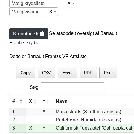
×
Vælg krydsliste
×
Vælg visning
Se årsopdelt oversigt af
Barrault
Kronologisk
Frantz
s kryds
Dette er Barrault Frantzs VP Artsliste
Copy
CSV
Excel
PDF
Print
Søg:
#
X
*
Navn
1
*
Masaistruds (Struthio camelus)
2
Perlehøne (Numida meleagris)
3
X
*
Californisk Topvagtel (Callipepla cali