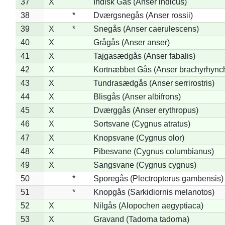
37
X
Indisk Gås (Anser indicus)
38
*
Dværgsnegås (Anser rossii)
39
X
*
Snegås (Anser caerulescens)
40
X
Grågås (Anser anser)
41
X
Tajgasædgås (Anser fabalis)
42
X
Kortnæbbet Gås (Anser brachyrhync
43
X
Tundrasædgås (Anser serrirostris)
44
X
Blisgås (Anser albifrons)
45
X
Dværggås (Anser erythropus)
46
X
Sortsvane (Cygnus atratus)
47
X
Knopsvane (Cygnus olor)
48
X
Pibesvane (Cygnus columbianus)
49
X
Sangsvane (Cygnus cygnus)
50
*
Sporegås (Plectropterus gambensis)
51
*
Knopgås (Sarkidiornis melanotos)
52
X
Nilgås (Alopochen aegyptiaca)
53
X
Gravand (Tadorna tadorna)