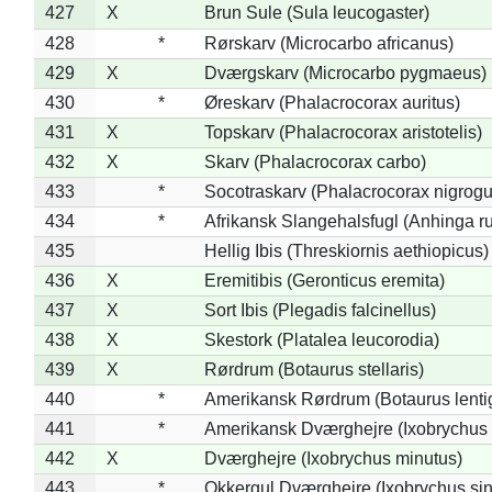
427
X
Brun Sule (Sula leucogaster)
428
*
Rørskarv (Microcarbo africanus)
429
X
Dværgskarv (Microcarbo pygmaeus)
430
*
Øreskarv (Phalacrocorax auritus)
431
X
Topskarv (Phalacrocorax aristotelis)
432
X
Skarv (Phalacrocorax carbo)
433
*
Socotraskarv (Phalacrocorax nigrogul
434
*
Afrikansk Slangehalsfugl (Anhinga ru
435
Hellig Ibis (Threskiornis aethiopicus)
436
X
Eremitibis (Geronticus eremita)
437
X
Sort Ibis (Plegadis falcinellus)
438
X
Skestork (Platalea leucorodia)
439
X
Rørdrum (Botaurus stellaris)
440
*
Amerikansk Rørdrum (Botaurus lenti
441
*
Amerikansk Dværghejre (Ixobrychus e
442
X
Dværghejre (Ixobrychus minutus)
443
*
Okkergul Dværghejre (Ixobrychus sin