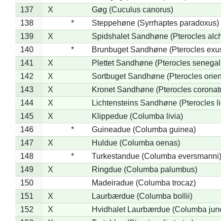
137
X
Gøg (Cuculus canorus)
138
*
Steppehøne (Syrrhaptes paradoxus)
139
X
Spidshalet Sandhøne (Pterocles alch
140
*
Brunbuget Sandhøne (Pterocles exus
141
X
Plettet Sandhøne (Pterocles senegal
142
X
Sortbuget Sandhøne (Pterocles orient
143
X
Kronet Sandhøne (Pterocles coronat
144
X
Lichtensteins Sandhøne (Pterocles lic
145
X
Klippedue (Columba livia)
146
*
Guineadue (Columba guinea)
147
X
Huldue (Columba oenas)
148
*
Turkestandue (Columba eversmanni
149
X
Ringdue (Columba palumbus)
150
Madeiradue (Columba trocaz)
151
X
Laurbærdue (Columba bollii)
152
X
Hvidhalet Laurbærdue (Columba jun