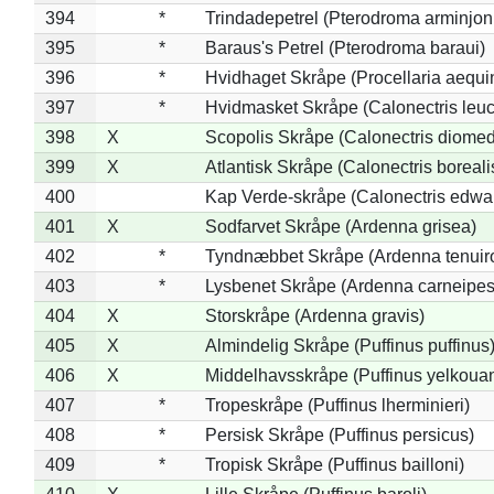
394
*
Trindadepetrel (Pterodroma arminjon
395
*
Baraus's Petrel (Pterodroma baraui)
396
*
Hvidhaget Skråpe (Procellaria aequin
397
*
Hvidmasket Skråpe (Calonectris leu
398
X
Scopolis Skråpe (Calonectris diome
399
X
Atlantisk Skråpe (Calonectris boreali
400
Kap Verde-skråpe (Calonectris edwar
401
X
Sodfarvet Skråpe (Ardenna grisea)
402
*
Tyndnæbbet Skråpe (Ardenna tenuiro
403
*
Lysbenet Skråpe (Ardenna carneipes
404
X
Storskråpe (Ardenna gravis)
405
X
Almindelig Skråpe (Puffinus puffinus
406
X
Middelhavsskråpe (Puffinus yelkoua
407
*
Tropeskråpe (Puffinus lherminieri)
408
*
Persisk Skråpe (Puffinus persicus)
409
*
Tropisk Skråpe (Puffinus bailloni)