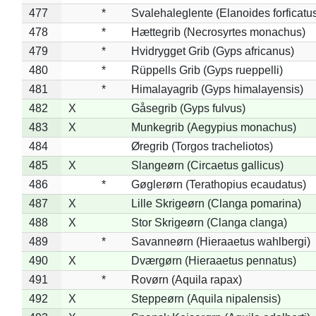
477
*
Svalehaleglente (Elanoides forficatu
478
*
Hættegrib (Necrosyrtes monachus)
479
*
Hvidrygget Grib (Gyps africanus)
480
*
Rüppells Grib (Gyps rueppelli)
481
*
Himalayagrib (Gyps himalayensis)
482
X
Gåsegrib (Gyps fulvus)
483
X
Munkegrib (Aegypius monachus)
484
Øregrib (Torgos tracheliotos)
485
X
Slangeørn (Circaetus gallicus)
486
*
Gøglerørn (Terathopius ecaudatus)
487
X
Lille Skrigeørn (Clanga pomarina)
488
X
Stor Skrigeørn (Clanga clanga)
489
*
Savanneørn (Hieraaetus wahlbergi)
490
X
Dværgørn (Hieraaetus pennatus)
491
*
Rovørn (Aquila rapax)
492
X
Steppeørn (Aquila nipalensis)