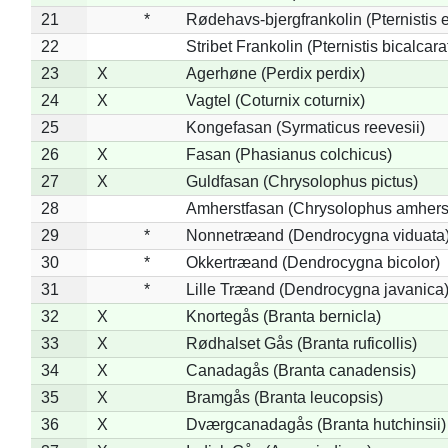
21
*
Rødehavs-bjergfrankolin (Pternistis e
22
Stribet Frankolin (Pternistis bicalcara
23
X
Agerhøne (Perdix perdix)
24
X
Vagtel (Coturnix coturnix)
25
Kongefasan (Syrmaticus reevesii)
26
X
Fasan (Phasianus colchicus)
27
X
Guldfasan (Chrysolophus pictus)
28
Amherstfasan (Chrysolophus amhers
29
*
Nonnetræand (Dendrocygna viduata
30
*
Okkertræand (Dendrocygna bicolor)
31
*
Lille Træand (Dendrocygna javanica
32
X
Knortegås (Branta bernicla)
33
X
Rødhalset Gås (Branta ruficollis)
34
X
Canadagås (Branta canadensis)
35
X
Bramgås (Branta leucopsis)
36
X
Dværgcanadagås (Branta hutchinsii)