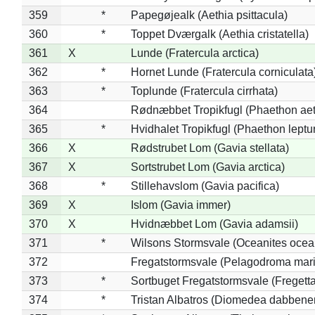
359
*
Papegøjealk (Aethia psittacula)
360
*
Toppet Dværgalk (Aethia cristatella)
361
X
Lunde (Fratercula arctica)
362
*
Hornet Lunde (Fratercula corniculata
363
*
Toplunde (Fratercula cirrhata)
364
Rødnæbbet Tropikfugl (Phaethon ae
365
*
Hvidhalet Tropikfugl (Phaethon leptu
366
X
Rødstrubet Lom (Gavia stellata)
367
X
Sortstrubet Lom (Gavia arctica)
368
*
Stillehavslom (Gavia pacifica)
369
X
Islom (Gavia immer)
370
X
Hvidnæbbet Lom (Gavia adamsii)
371
*
Wilsons Stormsvale (Oceanites ocea
372
Fregatstormsvale (Pelagodroma mar
373
*
Sortbuget Fregatstormsvale (Fregetta
374
*
Tristan Albatros (Diomedea dabbene