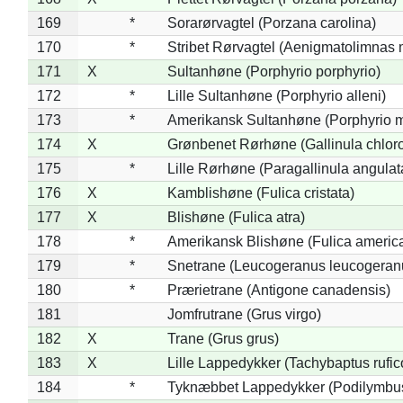
169
*
Sorarørvagtel (Porzana carolina)
170
*
Stribet Rørvagtel (Aenigmatolimnas 
171
X
Sultanhøne (Porphyrio porphyrio)
172
*
Lille Sultanhøne (Porphyrio alleni)
173
*
Amerikansk Sultanhøne (Porphyrio m
174
X
Grønbenet Rørhøne (Gallinula chlor
175
*
Lille Rørhøne (Paragallinula angulat
176
X
Kamblishøne (Fulica cristata)
177
X
Blishøne (Fulica atra)
178
*
Amerikansk Blishøne (Fulica americ
179
*
Snetrane (Leucogeranus leucogeran
180
*
Prærietrane (Antigone canadensis)
181
Jomfrutrane (Grus virgo)
182
X
Trane (Grus grus)
183
X
Lille Lappedykker (Tachybaptus rufico
184
*
Tyknæbbet Lappedykker (Podilymbu