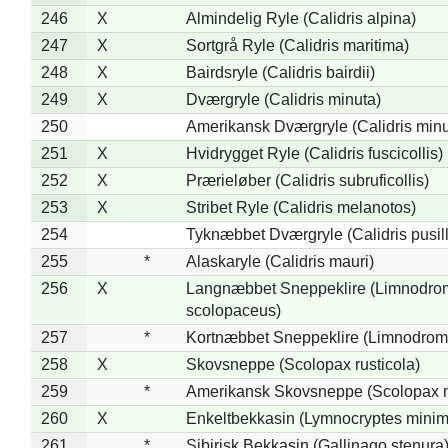
246
X
Almindelig Ryle (Calidris alpina)
247
X
Sortgrå Ryle (Calidris maritima)
248
X
Bairdsryle (Calidris bairdii)
249
X
Dværgryle (Calidris minuta)
250
Amerikansk Dværgryle (Calidris minut
251
X
Hvidrygget Ryle (Calidris fuscicollis)
252
X
Prærieløber (Calidris subruficollis)
253
X
Stribet Ryle (Calidris melanotos)
254
Tyknæbbet Dværgryle (Calidris pusil
255
*
Alaskaryle (Calidris mauri)
256
X
Langnæbbet Sneppeklire (Limnodro
scolopaceus)
257
*
Kortnæbbet Sneppeklire (Limnodrom
258
X
Skovsneppe (Scolopax rusticola)
259
*
Amerikansk Skovsneppe (Scolopax m
260
X
Enkeltbekkasin (Lymnocryptes minim
261
*
Sibirisk Bekkasin (Gallinago stenura