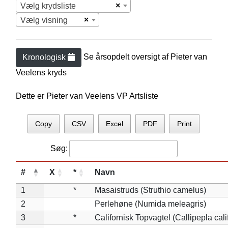
×
Vælg krydsliste
×
Vælg visning
Se årsopdelt oversigt af
Pieter van
Kronologisk
Veelen
s kryds
Dette er Pieter van Veelens VP Artsliste
Copy
CSV
Excel
PDF
Print
Søg:
#
X
*
Navn
1
*
Masaistruds (Struthio camelus)
2
Perlehøne (Numida meleagris)
3
*
Californisk Topvagtel (Callipepla cali