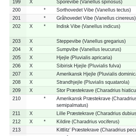
199
X
Sporevibe (Vanellus spinosus)
200
*
Sorthovedet Vibe (Vanellus tectus)
201
*
Gråhovedet Vibe (Vanellus cinereus)
202
X
*
Indisk Vibe (Vanellus indicus)
203
X
Steppevibe (Vanellus gregarius)
204
X
Sumpvibe (Vanellus leucurus)
205
X
Hjejle (Pluvialis apricaria)
206
X
Sibirisk Hjejle (Pluvialis fulva)
207
X
Amerikansk Hjejle (Pluvialis dominic
208
X
Strandhjejle (Pluvialis squatarola)
209
X
Stor Præstekrave (Charadrius hiaticu
210
*
Amerikansk Præstekrave (Charadriu
semipalmatus)
211
X
Lille Præstekrave (Charadrius dubius
212
X
*
Kildire (Charadrius vociferus)
213
Kittlitz' Præstekrave (Charadrius pec