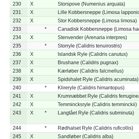
230
X
Storspove (Numenius arquata)
231
X
Lille Kobbersneppe (Limosa lapponi
232
X
Stor Kobbersneppe (Limosa limosa)
233
*
Canadisk Kobbersneppe (Limosa ha
234
X
Stenvender (Arenaria interpres)
235
*
Storryle (Calidris tenuirostris)
236
X
Islandsk Ryle (Calidris canutus)
237
X
Brushane (Calidris pugnax)
238
X
Kærløber (Calidris falcinellus)
239
X
Spidshalet Ryle (Calidris acuminata)
240
*
Klireryle (Calidris himantopus)
241
X
Krumnæbbet Ryle (Calidris ferrugine
242
X
Temmincksryle (Calidris temminckii)
243
X
*
Langtået Ryle (Calidris subminuta)
244
*
Rødhalset Ryle (Calidris ruficollis)
245
X
Sandløber (Calidris alba)