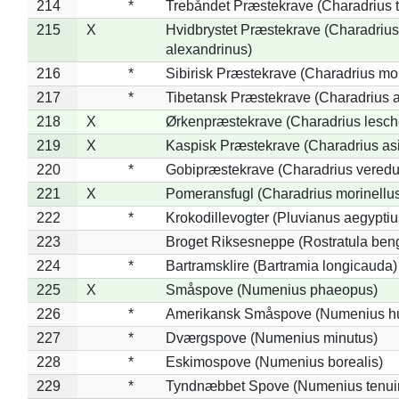
214
*
Trebåndet Præstekrave (Charadrius tr
215
X
Hvidbrystet Præstekrave (Charadrius
alexandrinus)
216
*
Sibirisk Præstekrave (Charadrius mo
217
*
Tibetansk Præstekrave (Charadrius at
218
X
Ørkenpræstekrave (Charadrius lesche
219
X
Kaspisk Præstekrave (Charadrius asi
220
*
Gobipræstekrave (Charadrius veredu
221
X
Pomeransfugl (Charadrius morinellu
222
*
Krokodillevogter (Pluvianus aegyptiu
223
Broget Riksesneppe (Rostratula ben
224
*
Bartramsklire (Bartramia longicauda)
225
X
Småspove (Numenius phaeopus)
226
*
Amerikansk Småspove (Numenius h
227
*
Dværgspove (Numenius minutus)
228
*
Eskimospove (Numenius borealis)
229
*
Tyndnæbbet Spove (Numenius tenuiro