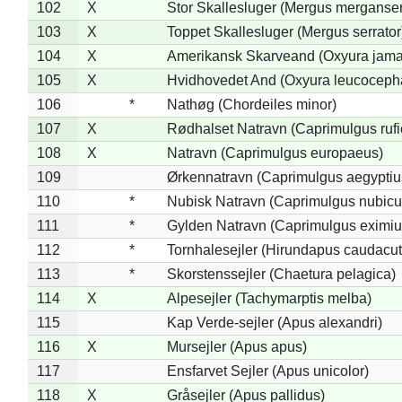
102
X
Stor Skallesluger (Mergus merganser
103
X
Toppet Skallesluger (Mergus serrator
104
X
Amerikansk Skarveand (Oxyura jama
105
X
Hvidhovedet And (Oxyura leucoceph
106
*
Nathøg (Chordeiles minor)
107
X
Rødhalset Natravn (Caprimulgus rufic
108
X
Natravn (Caprimulgus europaeus)
109
Ørkennatravn (Caprimulgus aegyptiu
110
*
Nubisk Natravn (Caprimulgus nubicu
111
*
Gylden Natravn (Caprimulgus eximiu
112
*
Tornhalesejler (Hirundapus caudacut
113
*
Skorstenssejler (Chaetura pelagica)
114
X
Alpesejler (Tachymarptis melba)
115
Kap Verde-sejler (Apus alexandri)
116
X
Mursejler (Apus apus)
117
Ensfarvet Sejler (Apus unicolor)
118
X
Gråsejler (Apus pallidus)