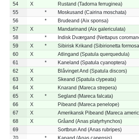
54
X
Rustand (Tadorna ferruginea)
55
*
Moskusand (Cairina moschata)
56
*
Brudeand (Aix sponsa)
57
X
Mandarinand (Aix galericulata)
58
*
Indisk Dværgand (Nettapus coroman
59
X
*
Sibirisk Krikand (Sibirionetta formosa
60
X
Atlingand (Spatula querquedula)
61
*
Kaneland (Spatula cyanoptera)
62
X
Blåvinget And (Spatula discors)
63
X
Skeand (Spatula clypeata)
64
X
Knarand (Mareca strepera)
65
X
*
Segland (Mareca falcata)
66
X
Pibeand (Mareca penelope)
67
X
Amerikansk Pibeand (Mareca americ
68
X
Gråand (Anas platyrhynchos)
69
Sortbrun And (Anas rubripes)
70
*
Kapand (Anas capensis)