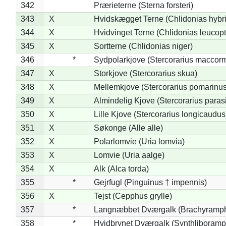
342
Prærieterne (Sterna forsteri)
343
X
Hvidskægget Terne (Chlidonias hybr
344
X
Hvidvinget Terne (Chlidonias leucopt
345
X
Sortterne (Chlidonias niger)
346
*
Sydpolarkjove (Stercorarius maccorm
347
X
Storkjove (Stercorarius skua)
348
X
Mellemkjove (Stercorarius pomarinus
349
X
Almindelig Kjove (Stercorarius parasi
350
X
Lille Kjove (Stercorarius longicaudus
351
X
Søkonge (Alle alle)
352
X
Polarlomvie (Uria lomvia)
353
X
Lomvie (Uria aalge)
354
X
Alk (Alca torda)
355
*
Gejrfugl (Pinguinus † impennis)
356
X
Tejst (Cepphus grylle)
357
*
Langnæbbet Dværgalk (Brachyramph
358
*
Hvidbrynet Dværgalk (Synthliboramp