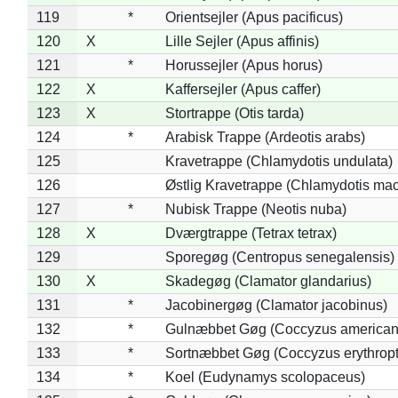
119
*
Orientsejler (Apus pacificus)
120
X
Lille Sejler (Apus affinis)
121
*
Horussejler (Apus horus)
122
X
Kaffersejler (Apus caffer)
123
X
Stortrappe (Otis tarda)
124
*
Arabisk Trappe (Ardeotis arabs)
125
Kravetrappe (Chlamydotis undulata)
126
Østlig Kravetrappe (Chlamydotis mac
127
*
Nubisk Trappe (Neotis nuba)
128
X
Dværgtrappe (Tetrax tetrax)
129
Sporegøg (Centropus senegalensis)
130
X
Skadegøg (Clamator glandarius)
131
*
Jacobinergøg (Clamator jacobinus)
132
*
Gulnæbbet Gøg (Coccyzus american
133
*
Sortnæbbet Gøg (Coccyzus erythrop
134
*
Koel (Eudynamys scolopaceus)