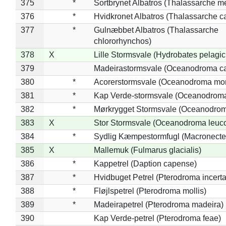
375
*
Sortbrynet Albatros (Thalassarche m
376
*
Hvidkronet Albatros (Thalassarche c
377
*
Gulnæbbet Albatros (Thalassarche
chlororhynchos)
378
X
Lille Stormsvale (Hydrobates pelagic
379
Madeirastormsvale (Oceanodroma ca
380
*
Acorerstormsvale (Oceanodroma mon
381
*
Kap Verde-stormsvale (Oceanodroma
382
*
Mørkrygget Stormsvale (Oceanodrom
383
X
Stor Stormsvale (Oceanodroma leuc
384
*
Sydlig Kæmpestormfugl (Macronecte
385
X
Mallemuk (Fulmarus glacialis)
386
*
Kappetrel (Daption capense)
387
*
Hvidbuget Petrel (Pterodroma incerta
388
*
Fløjlspetrel (Pterodroma mollis)
389
*
Madeirapetrel (Pterodroma madeira)
390
Kap Verde-petrel (Pterodroma feae)