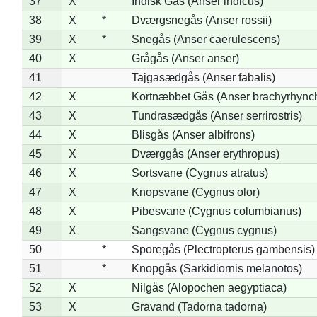
37
X
Indisk Gås (Anser indicus)
38
X
*
Dværgsnegås (Anser rossii)
39
X
*
Snegås (Anser caerulescens)
40
X
Grågås (Anser anser)
41
Tajgasædgås (Anser fabalis)
42
X
Kortnæbbet Gås (Anser brachyrhync
43
X
Tundrasædgås (Anser serrirostris)
44
X
Blisgås (Anser albifrons)
45
X
Dværggås (Anser erythropus)
46
X
Sortsvane (Cygnus atratus)
47
X
Knopsvane (Cygnus olor)
48
X
Pibesvane (Cygnus columbianus)
49
X
Sangsvane (Cygnus cygnus)
50
*
Sporegås (Plectropterus gambensis)
51
*
Knopgås (Sarkidiornis melanotos)
52
X
Nilgås (Alopochen aegyptiaca)
53
X
Gravand (Tadorna tadorna)