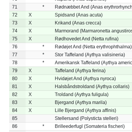
71
*
Rødnæbbet And (Anas erythrorhynch
72
X
Spidsand (Anas acuta)
73
X
Krikand (Anas crecca)
74
X
Marmorand (Marmaronetta angustirost
75
X
Rødhovedet And (Netta rufina)
76
*
Rødøjet And (Netta erythrophthalma)
77
*
Stor Taffeland (Aythya valisineria)
78
*
Amerikansk Taffeland (Aythya ameri
79
X
Taffeland (Aythya ferina)
80
X
Hvidøjet And (Aythya nyroca)
81
X
Halsbåndstroldand (Aythya collaris)
82
X
Troldand (Aythya fuligula)
83
X
Bjergand (Aythya marila)
84
X
Lille Bjergand (Aythya affinis)
85
Stellersand (Polysticta stelleri)
86
*
Brilleederfugl (Somateria fischeri)