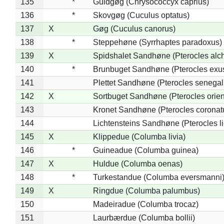
135
*
Guldgøg (Chrysococcyx caprius)
136
*
Skovgøg (Cuculus optatus)
137
X
Gøg (Cuculus canorus)
138
*
Steppehøne (Syrrhaptes paradoxus)
139
X
Spidshalet Sandhøne (Pterocles alch
140
*
Brunbuget Sandhøne (Pterocles exus
141
Plettet Sandhøne (Pterocles senegal
142
X
Sortbuget Sandhøne (Pterocles orient
143
Kronet Sandhøne (Pterocles coronat
144
Lichtensteins Sandhøne (Pterocles lic
145
X
Klippedue (Columba livia)
146
*
Guineadue (Columba guinea)
147
X
Huldue (Columba oenas)
148
*
Turkestandue (Columba eversmanni
149
X
Ringdue (Columba palumbus)
150
Madeiradue (Columba trocaz)
151
Laurbærdue (Columba bollii)