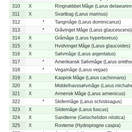
310
X
Ringnæbbet Måge (Larus delawarens
311
X
Svartbag (Larus marinus)
312
*
Tangmåge (Larus dominicanus)
313
*
Gråvinget Måge (Larus glaucescens)
314
X
Gråmåge (Larus hyperboreus)
315
X
Hvidvinget Måge (Larus glaucoides)
316
X
Sølvmåge (Larus argentatus)
317
*
Amerikansk Sølvmåge (Larus smiths
318
*
Vegamåge (Larus vegae)
319
X
Kaspisk Måge (Larus cachinnans)
320
X
Middelhavssølvmåge (Larus michahel
321
X
Armensk Måge (Larus armenicus)
322
*
Skifermåge (Larus schistisagus)
323
X
Sildemåge (Larus fuscus)
324
X
Sandterne (Gelochelidon nilotica)
325
X
Rovterne (Hydroprogne caspia)