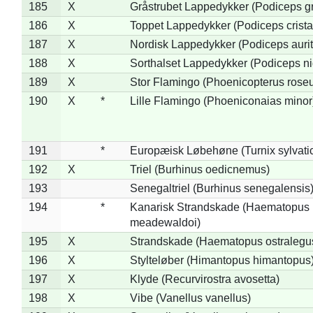
185
X
Gråstrubet Lappedykker (Podiceps g
186
X
Toppet Lappedykker (Podiceps crista
187
X
Nordisk Lappedykker (Podiceps aurit
188
X
Sorthalset Lappedykker (Podiceps nig
189
X
Stor Flamingo (Phoenicopterus rose
190
X
*
Lille Flamingo (Phoeniconaias minor
191
*
Europæisk Løbehøne (Turnix sylvati
192
X
Triel (Burhinus oedicnemus)
193
Senegaltriel (Burhinus senegalensis
194
*
Kanarisk Strandskade (Haematopus
meadewaldoi)
195
X
Strandskade (Haematopus ostralegu
196
X
Stylteløber (Himantopus himantopus
197
X
Klyde (Recurvirostra avosetta)
198
X
Vibe (Vanellus vanellus)