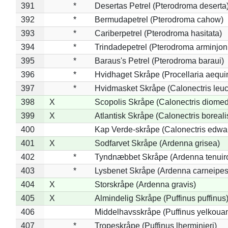
391
*
Desertas Petrel (Pterodroma deserta
392
*
Bermudapetrel (Pterodroma cahow)
393
*
Cariberpetrel (Pterodroma hasitata)
394
*
Trindadepetrel (Pterodroma arminjon
395
*
Baraus's Petrel (Pterodroma baraui)
396
*
Hvidhaget Skråpe (Procellaria aequin
397
*
Hvidmasket Skråpe (Calonectris leu
398
X
Scopolis Skråpe (Calonectris diome
399
X
Atlantisk Skråpe (Calonectris boreali
400
Kap Verde-skråpe (Calonectris edwar
401
X
Sodfarvet Skråpe (Ardenna grisea)
402
*
Tyndnæbbet Skråpe (Ardenna tenuiro
403
*
Lysbenet Skråpe (Ardenna carneipes
404
X
Storskråpe (Ardenna gravis)
405
X
Almindelig Skråpe (Puffinus puffinus
406
Middelhavsskråpe (Puffinus yelkoua
407
*
Tropeskråpe (Puffinus lherminieri)