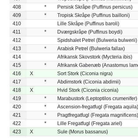
408
*
Persisk Skråpe (Puffinus persicus)
409
*
Tropisk Skråpe (Puffinus bailloni)
410
Lille Skråpe (Puffinus baroli)
411
*
Dværgskråpe (Puffinus boydi)
412
Spidshalet Petrel (Bulweria bulwerii)
413
*
Arabisk Petrel (Bulweria fallax)
414
Afrikansk Skovstork (Mycteria ibis)
415
*
Afrikansk Gabenæb (Anastomus lame
416
X
Sort Stork (Ciconia nigra)
417
*
Abdimstork (Ciconia abdimii)
418
X
Hvid Stork (Ciconia ciconia)
419
*
Marabustork (Leptoptilos crumenifer)
420
*
Ascension-fregatfugl (Fregata aquila
421
*
Pragtfregatfugl (Fregata magnificens
422
*
Lille Fregatfugl (Fregata ariel)
423
X
Sule (Morus bassanus)