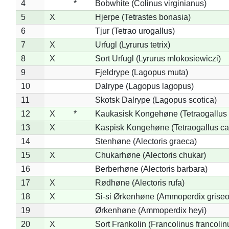
4
*
Bobwhite (Colinus virginianus)
5
X
Hjerpe (Tetrastes bonasia)
6
Tjur (Tetrao urogallus)
7
X
Urfugl (Lyrurus tetrix)
8
X
Sort Urfugl (Lyrurus mlokosiewiczi)
9
Fjeldrype (Lagopus muta)
10
Dalrype (Lagopus lagopus)
11
Skotsk Dalrype (Lagopus scotica)
12
X
*
Kaukasisk Kongehøne (Tetraogallus 
13
X
Kaspisk Kongehøne (Tetraogallus ca
14
Stenhøne (Alectoris graeca)
15
X
Chukarhøne (Alectoris chukar)
16
Berberhøne (Alectoris barbara)
17
X
Rødhøne (Alectoris rufa)
18
X
Si-si Ørkenhøne (Ammoperdix griseo
19
Ørkenhøne (Ammoperdix heyi)
20
X
Sort Frankolin (Francolinus francolin