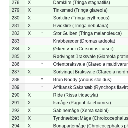
278
X
Damklire (Tringa stagnatilis)
279
X
Tinksmed (Tringa glareola)
280
X
Sortklire (Tringa erythropus)
281
X
Hvidklire (Tringa nebularia)
282
X
*
Stor Gulben (Tringa melanoleuca)
283
Krabbeæder (Dromas ardeola)
284
X
Ørkenløber (Cursorius cursor)
285
X
Rødvinget Braksvale (Glareola pratin
286
*
Orientbraksvale (Glareola maldivaru
287
X
Sortvinget Braksvale (Glareola nord
288
*
Brun Noddy (Anous stolidus)
289
*
Afrikansk Saksnæb (Rynchops flaviro
290
X
Ride (Rissa tridactyla)
291
X
Ismåge (Pagophila eburnea)
292
X
Sabinemåge (Xema sabini)
293
X
Tyndnæbbet Måge (Chroicocephalus
294
X
Bonapartemåge (Chroicocephalus ph