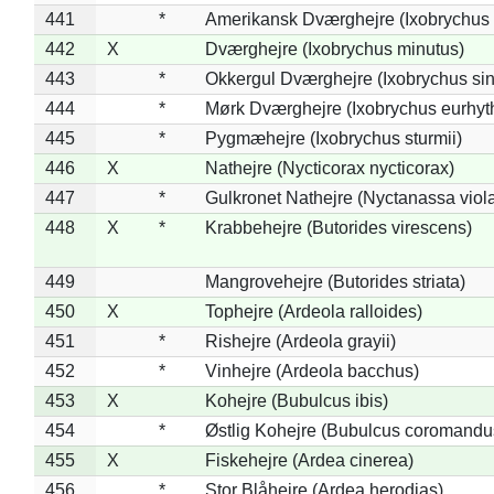
441
*
Amerikansk Dværghejre (Ixobrychus e
442
X
Dværghejre (Ixobrychus minutus)
443
*
Okkergul Dværghejre (Ixobrychus sin
444
*
Mørk Dværghejre (Ixobrychus eurhy
445
*
Pygmæhejre (Ixobrychus sturmii)
446
X
Nathejre (Nycticorax nycticorax)
447
*
Gulkronet Nathejre (Nyctanassa viol
448
X
*
Krabbehejre (Butorides virescens)
449
Mangrovehejre (Butorides striata)
450
X
Tophejre (Ardeola ralloides)
451
*
Rishejre (Ardeola grayii)
452
*
Vinhejre (Ardeola bacchus)
453
X
Kohejre (Bubulcus ibis)
454
*
Østlig Kohejre (Bubulcus coromandu
455
X
Fiskehejre (Ardea cinerea)
456
*
Stor Blåhejre (Ardea herodias)