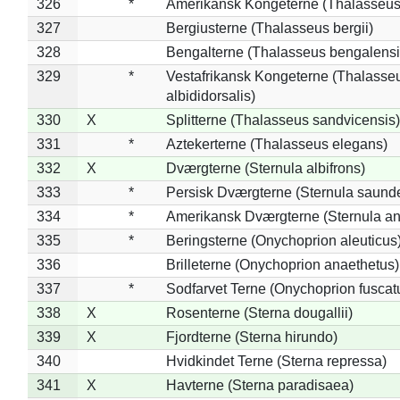
326
*
Amerikansk Kongeterne (Thalasseu
327
Bergiusterne (Thalasseus bergii)
328
Bengalterne (Thalasseus bengalensi
329
*
Vestafrikansk Kongeterne (Thalasse
albididorsalis)
330
X
Splitterne (Thalasseus sandvicensis)
331
*
Aztekerterne (Thalasseus elegans)
332
X
Dværgterne (Sternula albifrons)
333
*
Persisk Dværgterne (Sternula saunde
334
*
Amerikansk Dværgterne (Sternula ant
335
*
Beringsterne (Onychoprion aleuticus
336
Brilleterne (Onychoprion anaethetus)
337
*
Sodfarvet Terne (Onychoprion fuscat
338
X
Rosenterne (Sterna dougallii)
339
X
Fjordterne (Sterna hirundo)
340
Hvidkindet Terne (Sterna repressa)
341
X
Havterne (Sterna paradisaea)