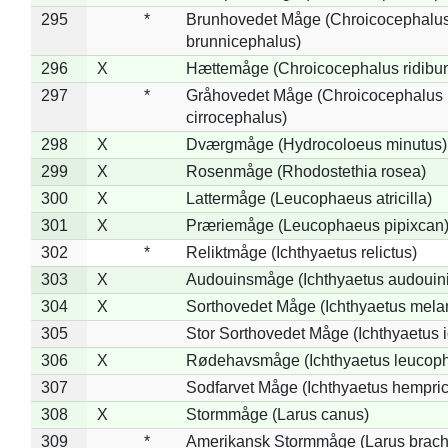
295
*
Brunhovedet Måge (Chroicocephalu
brunnicephalus)
296
X
Hættemåge (Chroicocephalus ridibu
297
*
Gråhovedet Måge (Chroicocephalus
cirrocephalus)
298
X
Dværgmåge (Hydrocoloeus minutus)
299
X
Rosenmåge (Rhodostethia rosea)
300
X
Lattermåge (Leucophaeus atricilla)
301
X
Præriemåge (Leucophaeus pipixcan
302
*
Reliktmåge (Ichthyaetus relictus)
303
X
Audouinsmåge (Ichthyaetus audouini
304
X
Sorthovedet Måge (Ichthyaetus mela
305
Stor Sorthovedet Måge (Ichthyaetus 
306
X
Rødehavsmåge (Ichthyaetus leucop
307
Sodfarvet Måge (Ichthyaetus hempric
308
X
Stormmåge (Larus canus)
309
*
Amerikansk Stormmåge (Larus brach