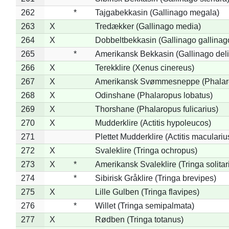
262
*
Tajgabekkasin (Gallinago megala)
263
X
Tredækker (Gallinago media)
264
X
Dobbeltbekkasin (Gallinago gallinag
265
*
Amerikansk Bekkasin (Gallinago deli
266
X
Terekklire (Xenus cinereus)
267
X
Amerikansk Svømmesneppe (Phalarop
268
X
Odinshane (Phalaropus lobatus)
269
X
Thorshane (Phalaropus fulicarius)
270
X
Mudderklire (Actitis hypoleucos)
271
Plettet Mudderklire (Actitis maculariu
272
X
Svaleklire (Tringa ochropus)
273
X
*
Amerikansk Svaleklire (Tringa solitar
274
*
Sibirisk Gråklire (Tringa brevipes)
275
X
Lille Gulben (Tringa flavipes)
276
*
Willet (Tringa semipalmata)
277
X
Rødben (Tringa totanus)