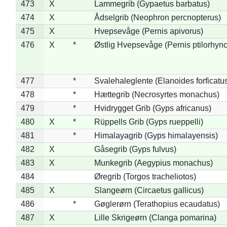
473
X
Lammegrib (Gypaetus barbatus)
474
X
Ådselgrib (Neophron percnopterus)
475
X
Hvepsevåge (Pernis apivorus)
476
X
*
Østlig Hvepsevåge (Pernis ptilorhyn
477
*
Svalehaleglente (Elanoides forficatu
478
*
Hættegrib (Necrosyrtes monachus)
479
*
Hvidrygget Grib (Gyps africanus)
480
X
*
Rüppells Grib (Gyps rueppelli)
481
*
Himalayagrib (Gyps himalayensis)
482
X
Gåsegrib (Gyps fulvus)
483
X
Munkegrib (Aegypius monachus)
484
Øregrib (Torgos tracheliotos)
485
X
Slangeørn (Circaetus gallicus)
486
*
Gøglerørn (Terathopius ecaudatus)
487
X
Lille Skrigeørn (Clanga pomarina)