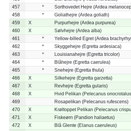
457
*
Sorthovedet Hejre (Ardea melanocep
458
*
Goliathejre (Ardea goliath)
459
X
Purpurhejre (Ardea purpurea)
460
X
Sølvhejre (Ardea alba)
461
*
Yellow-billed Egret (Ardea brachyrh
462
*
Skyggehejre (Egretta ardesiaca)
463
*
Louisianahejre (Egretta tricolor)
464
*
Blåhejre (Egretta caerulea)
465
*
Snehejre (Egretta thula)
466
X
Silkehejre (Egretta garzetta)
467
X
Revhejre (Egretta gularis)
468
X
Hvid Pelikan (Pelecanus onocrotalus
469
Rosapelikan (Pelecanus rufescens)
470
X
Krøltoppet Pelikan (Pelecanus crisp
471
X
Fiskeørn (Pandion haliaetus)
472
X
Blå Glente (Elanus caeruleus)