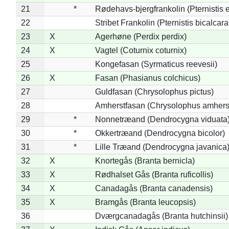
21
*
Rødehavs-bjergfrankolin (Pternistis e
22
Stribet Frankolin (Pternistis bicalcara
23
X
Agerhøne (Perdix perdix)
24
X
Vagtel (Coturnix coturnix)
25
Kongefasan (Syrmaticus reevesii)
26
X
Fasan (Phasianus colchicus)
27
Guldfasan (Chrysolophus pictus)
28
Amherstfasan (Chrysolophus amhers
29
*
Nonnetræand (Dendrocygna viduata
30
*
Okkertræand (Dendrocygna bicolor)
31
*
Lille Træand (Dendrocygna javanica
32
X
Knortegås (Branta bernicla)
33
X
Rødhalset Gås (Branta ruficollis)
34
X
Canadagås (Branta canadensis)
35
X
Bramgås (Branta leucopsis)
36
Dværgcanadagås (Branta hutchinsii)