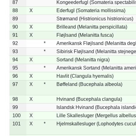
87
Kongeederfugl (Somateria spectabili
88
X
Ederfugl (Somateria mollissima)
89
Strømand (Histrionicus histrionicus)
90
X
Brilleand (Melanitta perspicillata)
91
X
Fløjlsand (Melanitta fusca)
92
*
Amerikansk Fløjlsand (Melanitta deg
93
*
Sibirisk Fløjlsand (Melanitta stejnege
94
X
Sortand (Melanitta nigra)
95
*
Amerikansk Sortand (Melanitta amer
96
X
Havlit (Clangula hyemalis)
97
X
*
Bøffeland (Bucephala albeola)
98
X
Hvinand (Bucephala clangula)
99
Islandsk Hvinand (Bucephala islandi
100
X
Lille Skallesluger (Mergellus albellus
101
X
*
Hjelmskallesluger (Lophodytes cucul