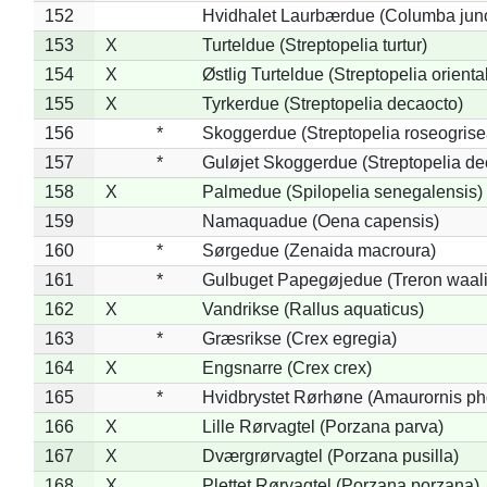
152
Hvidhalet Laurbærdue (Columba jun
153
X
Turteldue (Streptopelia turtur)
154
X
Østlig Turteldue (Streptopelia oriental
155
X
Tyrkerdue (Streptopelia decaocto)
156
*
Skoggerdue (Streptopelia roseogrise
157
*
Guløjet Skoggerdue (Streptopelia de
158
X
Palmedue (Spilopelia senegalensis)
159
Namaquadue (Oena capensis)
160
*
Sørgedue (Zenaida macroura)
161
*
Gulbuget Papegøjedue (Treron waali
162
X
Vandrikse (Rallus aquaticus)
163
*
Græsrikse (Crex egregia)
164
X
Engsnarre (Crex crex)
165
*
Hvidbrystet Rørhøne (Amaurornis ph
166
X
Lille Rørvagtel (Porzana parva)
167
X
Dværgrørvagtel (Porzana pusilla)
168
X
Plettet Rørvagtel (Porzana porzana)