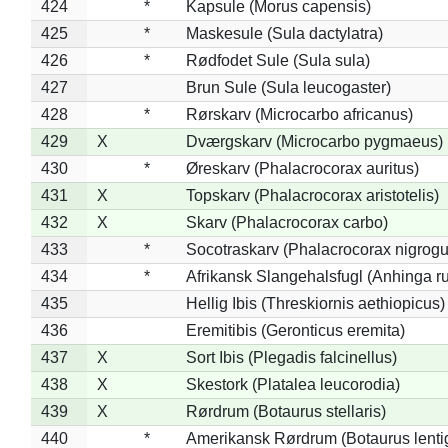
424
*
Kapsule (Morus capensis)
425
*
Maskesule (Sula dactylatra)
426
*
Rødfodet Sule (Sula sula)
427
Brun Sule (Sula leucogaster)
428
*
Rørskarv (Microcarbo africanus)
429
X
Dværgskarv (Microcarbo pygmaeus)
430
*
Øreskarv (Phalacrocorax auritus)
431
X
Topskarv (Phalacrocorax aristotelis)
432
X
Skarv (Phalacrocorax carbo)
433
*
Socotraskarv (Phalacrocorax nigrogul
434
*
Afrikansk Slangehalsfugl (Anhinga ru
435
Hellig Ibis (Threskiornis aethiopicus)
436
Eremitibis (Geronticus eremita)
437
X
Sort Ibis (Plegadis falcinellus)
438
X
Skestork (Platalea leucorodia)
439
X
Rørdrum (Botaurus stellaris)
440
*
Amerikansk Rørdrum (Botaurus lenti