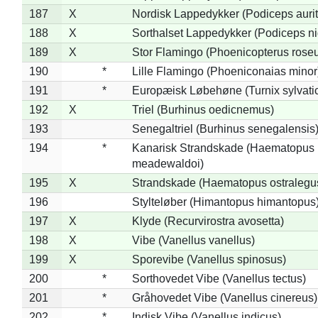
187
X
Nordisk Lappedykker (Podiceps aurit
188
X
Sorthalset Lappedykker (Podiceps nig
189
X
Stor Flamingo (Phoenicopterus rose
190
*
Lille Flamingo (Phoeniconaias minor
191
*
Europæisk Løbehøne (Turnix sylvati
192
X
Triel (Burhinus oedicnemus)
193
Senegaltriel (Burhinus senegalensis
194
*
Kanarisk Strandskade (Haematopus
meadewaldoi)
195
X
Strandskade (Haematopus ostralegu
196
Stylteløber (Himantopus himantopus
197
X
Klyde (Recurvirostra avosetta)
198
X
Vibe (Vanellus vanellus)
199
X
Sporevibe (Vanellus spinosus)
200
*
Sorthovedet Vibe (Vanellus tectus)
201
*
Gråhovedet Vibe (Vanellus cinereus)
202
*
Indisk Vibe (Vanellus indicus)