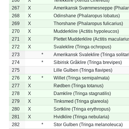
266
X
Terekklire (Xenus cinereus)
267
X
Amerikansk Svømmesneppe (Phalarop
268
X
Odinshane (Phalaropus lobatus)
269
X
Thorshane (Phalaropus fulicarius)
270
X
Mudderklire (Actitis hypoleucos)
271
X
Plettet Mudderklire (Actitis maculariu
272
X
Svaleklire (Tringa ochropus)
273
*
Amerikansk Svaleklire (Tringa solitar
274
*
Sibirisk Gråklire (Tringa brevipes)
275
Lille Gulben (Tringa flavipes)
276
X
*
Willet (Tringa semipalmata)
277
X
Rødben (Tringa totanus)
278
X
Damklire (Tringa stagnatilis)
279
X
Tinksmed (Tringa glareola)
280
X
Sortklire (Tringa erythropus)
281
X
Hvidklire (Tringa nebularia)
282
*
Stor Gulben (Tringa melanoleuca)