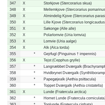
347
X
Storkjove (Stercorarius skua)
348
X
Mellemkjove (Stercorarius pomarinus
349
X
Almindelig Kjove (Stercorarius parasi
350
X
Lille Kjove (Stercorarius longicaudus
351
X
Søkonge (Alle alle)
352
X
Polarlomvie (Uria lomvia)
353
X
Lomvie (Uria aalge)
354
X
Alk (Alca torda)
355
*
Gejrfugl (Pinguinus † impennis)
356
X
Tejst (Cepphus grylle)
357
*
Langnæbbet Dværgalk (Brachyramph
358
*
Hvidbrynet Dværgalk (Synthliboramp
359
*
Papegøjealk (Aethia psittacula)
360
*
Toppet Dværgalk (Aethia cristatella)
361
X
Lunde (Fratercula arctica)
362
*
Hornet Lunde (Fratercula corniculata
363
*
Toplunde (Fratercula cirrhata)