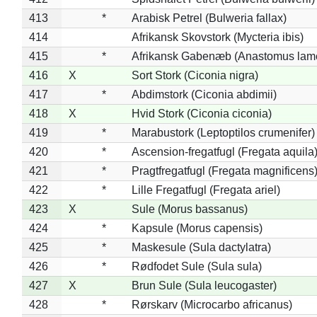
413
*
Arabisk Petrel (Bulweria fallax)
414
Afrikansk Skovstork (Mycteria ibis)
415
*
Afrikansk Gabenæb (Anastomus lame
416
X
Sort Stork (Ciconia nigra)
417
*
Abdimstork (Ciconia abdimii)
418
X
Hvid Stork (Ciconia ciconia)
419
*
Marabustork (Leptoptilos crumenifer)
420
*
Ascension-fregatfugl (Fregata aquila
421
*
Pragtfregatfugl (Fregata magnificens
422
*
Lille Fregatfugl (Fregata ariel)
423
X
Sule (Morus bassanus)
424
*
Kapsule (Morus capensis)
425
*
Maskesule (Sula dactylatra)
426
*
Rødfodet Sule (Sula sula)
427
X
Brun Sule (Sula leucogaster)
428
*
Rørskarv (Microcarbo africanus)