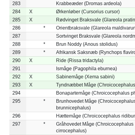
283
Krabbeæder (Dromas ardeola)
284
X
Ørkenløber (Cursorius cursor)
285
X
Rødvinget Braksvale (Glareola pratin
286
*
Orientbraksvale (Glareola maldivaru
287
Sortvinget Braksvale (Glareola nord
288
*
Brun Noddy (Anous stolidus)
289
*
Afrikansk Saksnæb (Rynchops flaviro
290
X
Ride (Rissa tridactyla)
291
Ismåge (Pagophila eburnea)
292
X
Sabinemåge (Xema sabini)
293
X
Tyndnæbbet Måge (Chroicocephalus
294
Bonapartemåge (Chroicocephalus ph
295
*
Brunhovedet Måge (Chroicocephalu
brunnicephalus)
296
Hættemåge (Chroicocephalus ridibu
297
*
Gråhovedet Måge (Chroicocephalus
cirrocephalus)