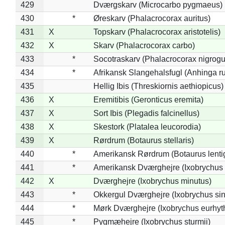
429
Dværgskarv (Microcarbo pygmaeus)
430
*
Øreskarv (Phalacrocorax auritus)
431
X
Topskarv (Phalacrocorax aristotelis)
432
X
Skarv (Phalacrocorax carbo)
433
*
Socotraskarv (Phalacrocorax nigrogul
434
*
Afrikansk Slangehalsfugl (Anhinga ru
435
Hellig Ibis (Threskiornis aethiopicus)
436
X
Eremitibis (Geronticus eremita)
437
X
Sort Ibis (Plegadis falcinellus)
438
X
Skestork (Platalea leucorodia)
439
X
Rørdrum (Botaurus stellaris)
440
*
Amerikansk Rørdrum (Botaurus lenti
441
*
Amerikansk Dværghejre (Ixobrychus e
442
X
Dværghejre (Ixobrychus minutus)
443
*
Okkergul Dværghejre (Ixobrychus sin
444
*
Mørk Dværghejre (Ixobrychus eurhy
445
*
Pygmæhejre (Ixobrychus sturmii)