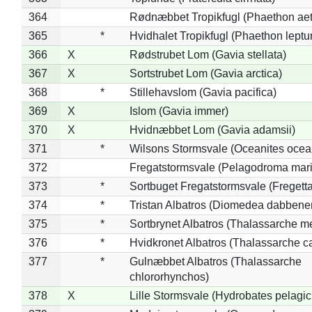
364
Rødnæbbet Tropikfugl (Phaethon ae
365
*
Hvidhalet Tropikfugl (Phaethon leptu
366
X
Rødstrubet Lom (Gavia stellata)
367
X
Sortstrubet Lom (Gavia arctica)
368
*
Stillehavslom (Gavia pacifica)
369
X
Islom (Gavia immer)
370
X
Hvidnæbbet Lom (Gavia adamsii)
371
*
Wilsons Stormsvale (Oceanites ocea
372
Fregatstormsvale (Pelagodroma mar
373
*
Sortbuget Fregatstormsvale (Fregetta
374
*
Tristan Albatros (Diomedea dabbene
375
*
Sortbrynet Albatros (Thalassarche m
376
*
Hvidkronet Albatros (Thalassarche c
377
*
Gulnæbbet Albatros (Thalassarche
chlororhynchos)
378
X
Lille Stormsvale (Hydrobates pelagic