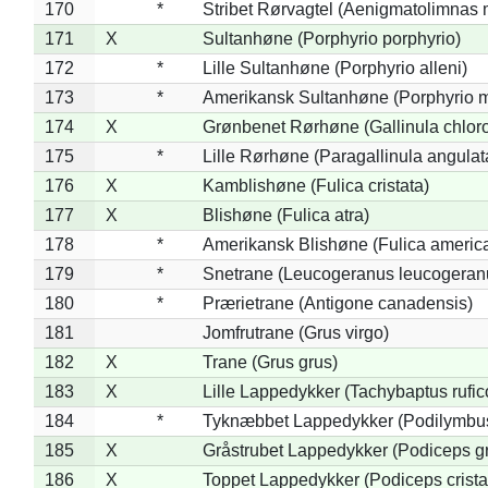
170
*
Stribet Rørvagtel (Aenigmatolimnas 
171
X
Sultanhøne (Porphyrio porphyrio)
172
*
Lille Sultanhøne (Porphyrio alleni)
173
*
Amerikansk Sultanhøne (Porphyrio m
174
X
Grønbenet Rørhøne (Gallinula chlor
175
*
Lille Rørhøne (Paragallinula angulat
176
X
Kamblishøne (Fulica cristata)
177
X
Blishøne (Fulica atra)
178
*
Amerikansk Blishøne (Fulica americ
179
*
Snetrane (Leucogeranus leucogeran
180
*
Prærietrane (Antigone canadensis)
181
Jomfrutrane (Grus virgo)
182
X
Trane (Grus grus)
183
X
Lille Lappedykker (Tachybaptus rufico
184
*
Tyknæbbet Lappedykker (Podilymbu
185
X
Gråstrubet Lappedykker (Podiceps g
186
X
Toppet Lappedykker (Podiceps crista