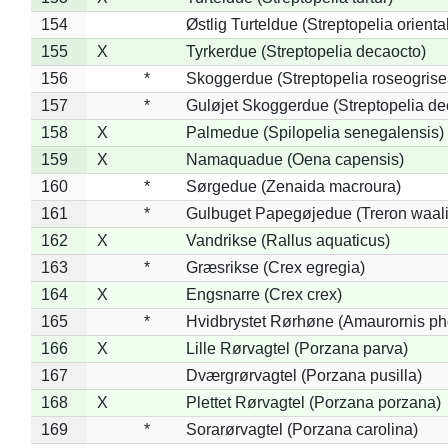
154
Østlig Turteldue (Streptopelia oriental
155
X
Tyrkerdue (Streptopelia decaocto)
156
*
Skoggerdue (Streptopelia roseogrise
157
*
Guløjet Skoggerdue (Streptopelia de
158
X
Palmedue (Spilopelia senegalensis)
159
X
Namaquadue (Oena capensis)
160
*
Sørgedue (Zenaida macroura)
161
*
Gulbuget Papegøjedue (Treron waali
162
X
Vandrikse (Rallus aquaticus)
163
*
Græsrikse (Crex egregia)
164
X
Engsnarre (Crex crex)
165
*
Hvidbrystet Rørhøne (Amaurornis ph
166
X
Lille Rørvagtel (Porzana parva)
167
Dværgrørvagtel (Porzana pusilla)
168
X
Plettet Rørvagtel (Porzana porzana)
169
*
Sorarørvagtel (Porzana carolina)