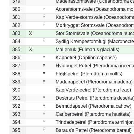
379
Madeirastormsvale (Oceanodroma ca
380
*
Acorerstormsvale (Oceanodroma mon
381
*
Kap Verde-stormsvale (Oceanodroma
382
*
Mørkrygget Stormsvale (Oceanodrom
383
X
Stor Stormsvale (Oceanodroma leuc
384
*
Sydlig Kæmpestormfugl (Macronecte
385
X
Mallemuk (Fulmarus glacialis)
386
*
Kappetrel (Daption capense)
387
*
Hvidbuget Petrel (Pterodroma incerta
388
*
Fløjlspetrel (Pterodroma mollis)
389
*
Madeirapetrel (Pterodroma madeira)
390
Kap Verde-petrel (Pterodroma feae)
391
*
Desertas Petrel (Pterodroma deserta
392
*
Bermudapetrel (Pterodroma cahow)
393
*
Cariberpetrel (Pterodroma hasitata)
394
*
Trindadepetrel (Pterodroma arminjon
395
*
Baraus's Petrel (Pterodroma baraui)