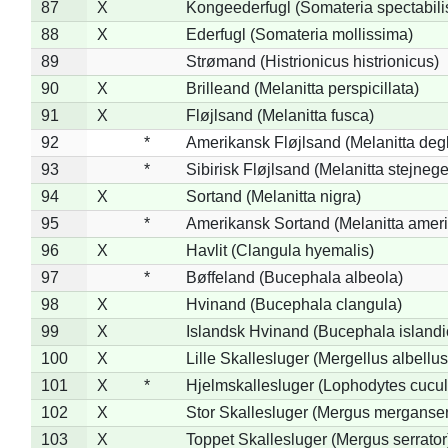
87
X
Kongeederfugl (Somateria spectabili
88
X
Ederfugl (Somateria mollissima)
89
Strømand (Histrionicus histrionicus)
90
X
Brilleand (Melanitta perspicillata)
91
X
Fløjlsand (Melanitta fusca)
92
*
Amerikansk Fløjlsand (Melanitta deg
93
*
Sibirisk Fløjlsand (Melanitta stejnege
94
X
Sortand (Melanitta nigra)
95
*
Amerikansk Sortand (Melanitta amer
96
X
Havlit (Clangula hyemalis)
97
*
Bøffeland (Bucephala albeola)
98
X
Hvinand (Bucephala clangula)
99
X
Islandsk Hvinand (Bucephala islandi
100
X
Lille Skallesluger (Mergellus albellus
101
X
*
Hjelmskallesluger (Lophodytes cucul
102
X
Stor Skallesluger (Mergus merganser
103
X
Toppet Skallesluger (Mergus serrator