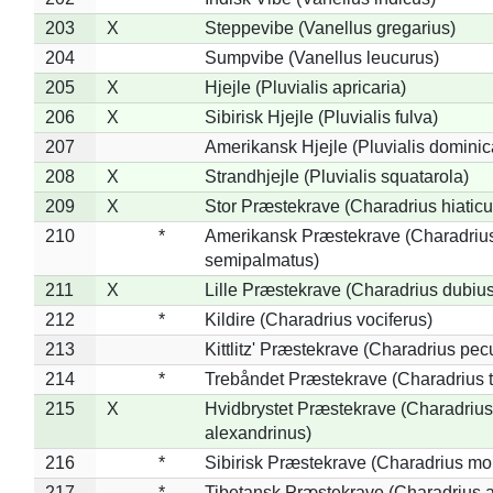
203
X
Steppevibe (Vanellus gregarius)
204
Sumpvibe (Vanellus leucurus)
205
X
Hjejle (Pluvialis apricaria)
206
X
Sibirisk Hjejle (Pluvialis fulva)
207
Amerikansk Hjejle (Pluvialis dominic
208
X
Strandhjejle (Pluvialis squatarola)
209
X
Stor Præstekrave (Charadrius hiaticu
210
*
Amerikansk Præstekrave (Charadriu
semipalmatus)
211
X
Lille Præstekrave (Charadrius dubius
212
*
Kildire (Charadrius vociferus)
213
Kittlitz' Præstekrave (Charadrius pec
214
*
Trebåndet Præstekrave (Charadrius tr
215
X
Hvidbrystet Præstekrave (Charadrius
alexandrinus)
216
*
Sibirisk Præstekrave (Charadrius mo
217
*
Tibetansk Præstekrave (Charadrius at