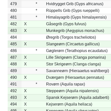
479
*
Hvidrygget Grib (Gyps africanus)
480
*
Rüppells Grib (Gyps rueppelli)
481
*
Himalayagrib (Gyps himalayensis)
482
X
Gåsegrib (Gyps fulvus)
483
X
Munkegrib (Aegypius monachus)
484
Øregrib (Torgos tracheliotos)
485
X
Slangeørn (Circaetus gallicus)
486
*
Gøglerørn (Terathopius ecaudatus)
487
X
Lille Skrigeørn (Clanga pomarina)
488
X
Stor Skrigeørn (Clanga clanga)
489
*
Savanneørn (Hieraaetus wahlbergi)
490
X
Dværgørn (Hieraaetus pennatus)
491
*
Rovørn (Aquila rapax)
492
X
Steppeørn (Aquila nipalensis)
493
X
Spansk Kejserørn (Aquila adalberti)
494
X
Kejserørn (Aquila heliaca)
495
X
Kongeørn (Aquila chrysaetos)