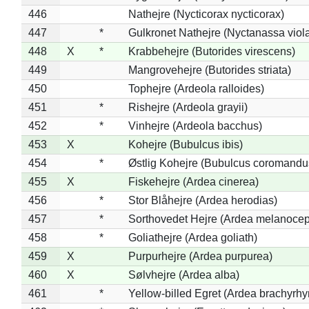
446
Nathejre (Nycticorax nycticorax)
447
*
Gulkronet Nathejre (Nyctanassa viol
448
X
*
Krabbehejre (Butorides virescens)
449
Mangrovehejre (Butorides striata)
450
Tophejre (Ardeola ralloides)
451
*
Rishejre (Ardeola grayii)
452
*
Vinhejre (Ardeola bacchus)
453
X
Kohejre (Bubulcus ibis)
454
*
Østlig Kohejre (Bubulcus coromandu
455
X
Fiskehejre (Ardea cinerea)
456
*
Stor Blåhejre (Ardea herodias)
457
*
Sorthovedet Hejre (Ardea melanocep
458
*
Goliathejre (Ardea goliath)
459
X
Purpurhejre (Ardea purpurea)
460
X
Sølvhejre (Ardea alba)
461
*
Yellow-billed Egret (Ardea brachyrh