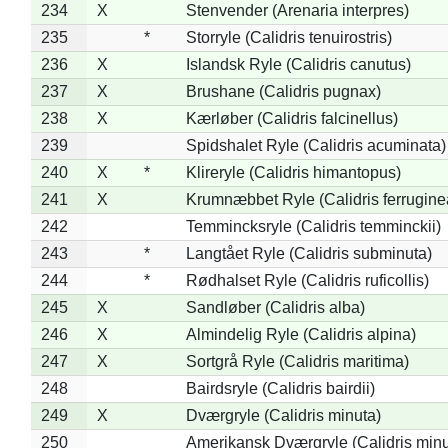
234
X
Stenvender (Arenaria interpres)
235
*
Storryle (Calidris tenuirostris)
236
X
Islandsk Ryle (Calidris canutus)
237
X
Brushane (Calidris pugnax)
238
X
Kærløber (Calidris falcinellus)
239
Spidshalet Ryle (Calidris acuminata)
240
X
*
Klireryle (Calidris himantopus)
241
X
Krumnæbbet Ryle (Calidris ferrugine
242
Temmincksryle (Calidris temminckii)
243
*
Langtået Ryle (Calidris subminuta)
244
*
Rødhalset Ryle (Calidris ruficollis)
245
X
Sandløber (Calidris alba)
246
X
Almindelig Ryle (Calidris alpina)
247
X
Sortgrå Ryle (Calidris maritima)
248
Bairdsryle (Calidris bairdii)
249
X
Dværgryle (Calidris minuta)
250
Amerikansk Dværgryle (Calidris minut