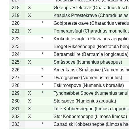
218
X
Ørkenpræstekrave (Charadrius lesche
219
X
Kaspisk Præstekrave (Charadrius asi
220
*
Gobipræstekrave (Charadrius veredu
221
X
Pomeransfugl (Charadrius morinellu
222
*
Krokodillevogter (Pluvianus aegyptiu
223
Broget Riksesneppe (Rostratula ben
224
*
Bartramsklire (Bartramia longicauda)
225
X
Småspove (Numenius phaeopus)
226
*
Amerikansk Småspove (Numenius h
227
*
Dværgspove (Numenius minutus)
228
*
Eskimospove (Numenius borealis)
229
X
*
Tyndnæbbet Spove (Numenius tenuiro
230
X
Storspove (Numenius arquata)
231
X
Lille Kobbersneppe (Limosa lapponi
232
X
Stor Kobbersneppe (Limosa limosa)
233
*
Canadisk Kobbersneppe (Limosa ha