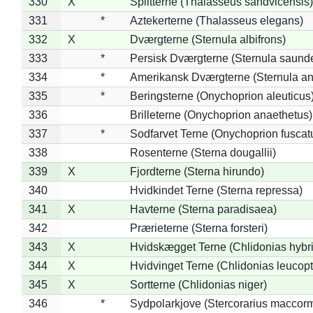
330
X
Splitterne (Thalasseus sandvicensis)
331
*
Aztekerterne (Thalasseus elegans)
332
X
Dværgterne (Sternula albifrons)
333
*
Persisk Dværgterne (Sternula saunde
334
*
Amerikansk Dværgterne (Sternula ant
335
*
Beringsterne (Onychoprion aleuticus
336
Brilleterne (Onychoprion anaethetus)
337
*
Sodfarvet Terne (Onychoprion fuscat
338
Rosenterne (Sterna dougallii)
339
X
Fjordterne (Sterna hirundo)
340
Hvidkindet Terne (Sterna repressa)
341
X
Havterne (Sterna paradisaea)
342
Prærieterne (Sterna forsteri)
343
X
Hvidskægget Terne (Chlidonias hybr
344
X
Hvidvinget Terne (Chlidonias leucopt
345
X
Sortterne (Chlidonias niger)
346
*
Sydpolarkjove (Stercorarius maccorm