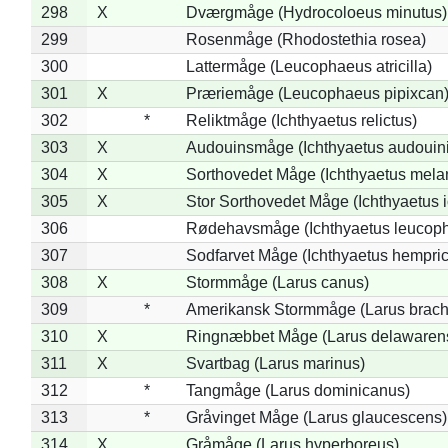
298
X
Dværgmåge (Hydrocoloeus minutus)
299
Rosenmåge (Rhodostethia rosea)
300
Lattermåge (Leucophaeus atricilla)
301
X
Præriemåge (Leucophaeus pipixcan
302
*
Reliktmåge (Ichthyaetus relictus)
303
X
Audouinsmåge (Ichthyaetus audouini
304
X
Sorthovedet Måge (Ichthyaetus mela
305
X
Stor Sorthovedet Måge (Ichthyaetus 
306
Rødehavsmåge (Ichthyaetus leucop
307
Sodfarvet Måge (Ichthyaetus hempric
308
X
Stormmåge (Larus canus)
309
*
Amerikansk Stormmåge (Larus brach
310
X
Ringnæbbet Måge (Larus delawarens
311
X
Svartbag (Larus marinus)
312
*
Tangmåge (Larus dominicanus)
313
*
Gråvinget Måge (Larus glaucescens)
314
X
Gråmåge (Larus hyperboreus)