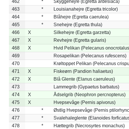
462
*
Skyggehejre (Egretta ardesiaca)
463
*
Louisianahejre (Egretta tricolor)
464
*
Blåhejre (Egretta caerulea)
465
*
Snehejre (Egretta thula)
466
X
Silkehejre (Egretta garzetta)
467
X
Revhejre (Egretta gularis)
468
X
Hvid Pelikan (Pelecanus onocrotalus
469
Rosapelikan (Pelecanus rufescens)
470
Krøltoppet Pelikan (Pelecanus crisp
471
X
Fiskeørn (Pandion haliaetus)
472
X
Blå Glente (Elanus caeruleus)
473
Lammegrib (Gypaetus barbatus)
474
X
Ådselgrib (Neophron percnopterus)
475
X
Hvepsevåge (Pernis apivorus)
476
*
Østlig Hvepsevåge (Pernis ptilorhyn
477
*
Svalehaleglente (Elanoides forficatu
478
*
Hættegrib (Necrosyrtes monachus)