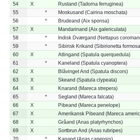
54
X
Rustand (Tadorna ferruginea)
55
*
Moskusand (Cairina moschata)
56
*
Brudeand (Aix sponsa)
57
X
Mandarinand (Aix galericulata)
58
*
Indisk Dværgand (Nettapus coroman
59
*
Sibirisk Krikand (Sibirionetta formosa
60
X
Atlingand (Spatula querquedula)
61
*
Kaneland (Spatula cyanoptera)
62
X
Blåvinget And (Spatula discors)
63
X
Skeand (Spatula clypeata)
64
X
Knarand (Mareca strepera)
65
*
Segland (Mareca falcata)
66
X
Pibeand (Mareca penelope)
67
X
Amerikansk Pibeand (Mareca americ
68
X
Gråand (Anas platyrhynchos)
69
X
Sortbrun And (Anas rubripes)
70
*
Kapand (Anas capensis)