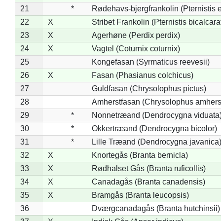
21
*
Rødehavs-bjergfrankolin (Pternistis e
22
X
Stribet Frankolin (Pternistis bicalcara
23
X
Agerhøne (Perdix perdix)
24
X
Vagtel (Coturnix coturnix)
25
Kongefasan (Syrmaticus reevesii)
26
X
Fasan (Phasianus colchicus)
27
Guldfasan (Chrysolophus pictus)
28
Amherstfasan (Chrysolophus amhers
29
*
Nonnetræand (Dendrocygna viduata
30
*
Okkertræand (Dendrocygna bicolor)
31
*
Lille Træand (Dendrocygna javanica
32
X
Knortegås (Branta bernicla)
33
X
Rødhalset Gås (Branta ruficollis)
34
X
Canadagås (Branta canadensis)
35
X
Bramgås (Branta leucopsis)
36
Dværgcanadagås (Branta hutchinsii)