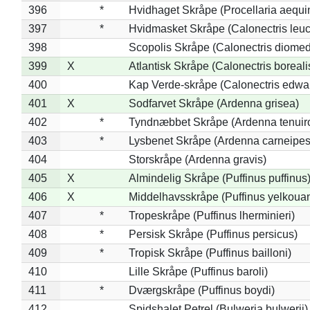
396
*
Hvidhaget Skråpe (Procellaria aequin
397
*
Hvidmasket Skråpe (Calonectris leu
398
Scopolis Skråpe (Calonectris diome
399
X
Atlantisk Skråpe (Calonectris boreali
400
Kap Verde-skråpe (Calonectris edwar
401
X
Sodfarvet Skråpe (Ardenna grisea)
402
*
Tyndnæbbet Skråpe (Ardenna tenuiro
403
*
Lysbenet Skråpe (Ardenna carneipes
404
Storskråpe (Ardenna gravis)
405
X
Almindelig Skråpe (Puffinus puffinus
406
X
Middelhavsskråpe (Puffinus yelkoua
407
*
Tropeskråpe (Puffinus lherminieri)
408
*
Persisk Skråpe (Puffinus persicus)
409
*
Tropisk Skråpe (Puffinus bailloni)
410
Lille Skråpe (Puffinus baroli)
411
*
Dværgskråpe (Puffinus boydi)
412
Spidshalet Petrel (Bulweria bulwerii)