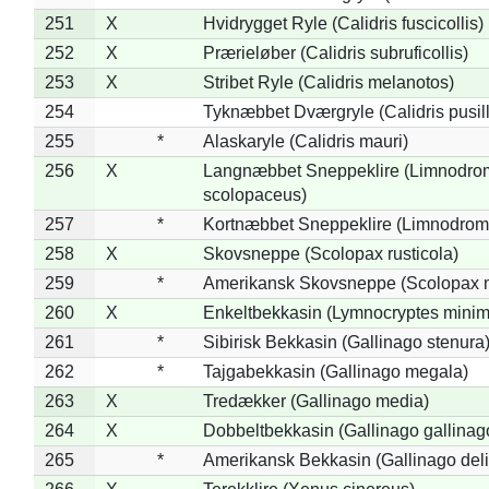
251
X
Hvidrygget Ryle (Calidris fuscicollis)
252
X
Prærieløber (Calidris subruficollis)
253
X
Stribet Ryle (Calidris melanotos)
254
Tyknæbbet Dværgryle (Calidris pusil
255
*
Alaskaryle (Calidris mauri)
256
X
Langnæbbet Sneppeklire (Limnodro
scolopaceus)
257
*
Kortnæbbet Sneppeklire (Limnodrom
258
X
Skovsneppe (Scolopax rusticola)
259
*
Amerikansk Skovsneppe (Scolopax m
260
X
Enkeltbekkasin (Lymnocryptes minim
261
*
Sibirisk Bekkasin (Gallinago stenura
262
*
Tajgabekkasin (Gallinago megala)
263
X
Tredækker (Gallinago media)
264
X
Dobbeltbekkasin (Gallinago gallinag
265
*
Amerikansk Bekkasin (Gallinago deli