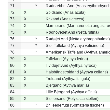
71
*
Rødnæbbet And (Anas erythrorhynch
72
X
Spidsand (Anas acuta)
73
X
Krikand (Anas crecca)
74
X
Marmorand (Marmaronetta angustirost
75
X
Rødhovedet And (Netta rufina)
76
*
Rødøjet And (Netta erythrophthalma)
77
*
Stor Taffeland (Aythya valisineria)
78
*
Amerikansk Taffeland (Aythya ameri
79
X
Taffeland (Aythya ferina)
80
X
Hvidøjet And (Aythya nyroca)
81
X
Halsbåndstroldand (Aythya collaris)
82
X
Troldand (Aythya fuligula)
83
X
Bjergand (Aythya marila)
84
Lille Bjergand (Aythya affinis)
85
X
Stellersand (Polysticta stelleri)
86
*
Brilleederfugl (Somateria fischeri)