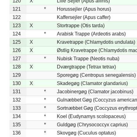
120
X
Lille Sejler (Apus affinis)
121
*
Horussejler (Apus horus)
122
Kaffersejler (Apus caffer)
123
X
Stortrappe (Otis tarda)
124
*
Arabisk Trappe (Ardeotis arabs)
125
X
Kravetrappe (Chlamydotis undulata)
126
X
Østlig Kravetrappe (Chlamydotis mac
127
*
Nubisk Trappe (Neotis nuba)
128
X
Dværgtrappe (Tetrax tetrax)
129
Sporegøg (Centropus senegalensis)
130
X
Skadegøg (Clamator glandarius)
131
*
Jacobinergøg (Clamator jacobinus)
132
*
Gulnæbbet Gøg (Coccyzus american
133
*
Sortnæbbet Gøg (Coccyzus erythrop
134
*
Koel (Eudynamys scolopaceus)
135
*
Guldgøg (Chrysococcyx caprius)
136
*
Skovgøg (Cuculus optatus)