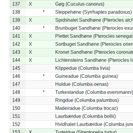
137
X
Gøg (Cuculus canorus)
138
*
Steppehøne (Syrrhaptes paradoxus)
139
X
Spidshalet Sandhøne (Pterocles alch
140
*
Brunbuget Sandhøne (Pterocles exus
141
X
Plettet Sandhøne (Pterocles senegal
142
X
Sortbuget Sandhøne (Pterocles orient
143
X
Kronet Sandhøne (Pterocles coronat
144
X
Lichtensteins Sandhøne (Pterocles lic
145
Klippedue (Columba livia)
146
*
Guineadue (Columba guinea)
147
Huldue (Columba oenas)
148
*
Turkestandue (Columba eversmanni
149
Ringdue (Columba palumbus)
150
Madeiradue (Columba trocaz)
151
Laurbærdue (Columba bollii)
152
Hvidhalet Laurbærdue (Columba jun
153
X
Turteldue (Streptopelia turtur)