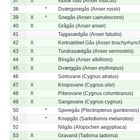
37
X
Indisk Gås (Anser indicus)
38
*
Dværgsnegås (Anser rossii)
39
X
*
Snegås (Anser caerulescens)
40
X
Grågås (Anser anser)
41
Tajgasædgås (Anser fabalis)
42
X
Kortnæbbet Gås (Anser brachyrhync
43
X
Tundrasædgås (Anser serrirostris)
44
X
Blisgås (Anser albifrons)
45
X
Dværggås (Anser erythropus)
46
Sortsvane (Cygnus atratus)
47
X
Knopsvane (Cygnus olor)
48
X
Pibesvane (Cygnus columbianus)
49
X
Sangsvane (Cygnus cygnus)
50
*
Sporegås (Plectropterus gambensis)
51
*
Knopgås (Sarkidiornis melanotos)
52
Nilgås (Alopochen aegyptiaca)
53
X
Gravand (Tadorna tadorna)