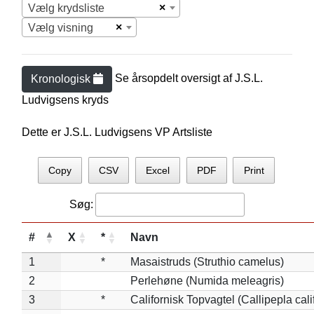
×
Vælg krydsliste
×
Vælg visning
Se årsopdelt oversigt af
J.S.L.
Kronologisk
Ludvigsen
s kryds
Dette er J.S.L. Ludvigsens VP Artsliste
Copy
CSV
Excel
PDF
Print
Søg:
#
X
*
Navn
1
*
Masaistruds (Struthio camelus)
2
Perlehøne (Numida meleagris)
3
*
Californisk Topvagtel (Callipepla cali