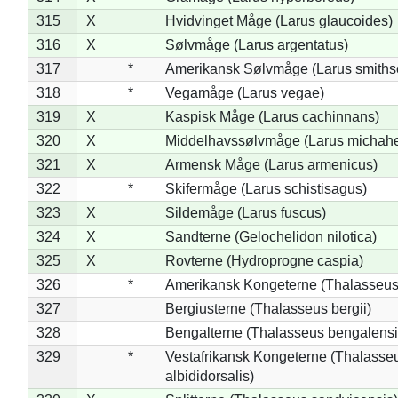
315
X
Hvidvinget Måge (Larus glaucoides)
316
X
Sølvmåge (Larus argentatus)
317
*
Amerikansk Sølvmåge (Larus smiths
318
*
Vegamåge (Larus vegae)
319
X
Kaspisk Måge (Larus cachinnans)
320
X
Middelhavssølvmåge (Larus michahel
321
X
Armensk Måge (Larus armenicus)
322
*
Skifermåge (Larus schistisagus)
323
X
Sildemåge (Larus fuscus)
324
X
Sandterne (Gelochelidon nilotica)
325
X
Rovterne (Hydroprogne caspia)
326
*
Amerikansk Kongeterne (Thalasseu
327
Bergiusterne (Thalasseus bergii)
328
Bengalterne (Thalasseus bengalensi
329
*
Vestafrikansk Kongeterne (Thalasse
albididorsalis)