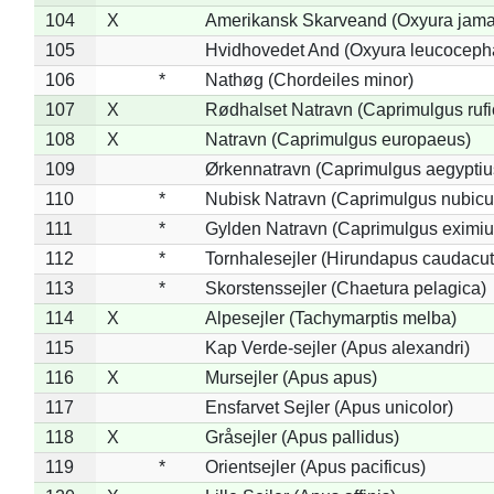
104
X
Amerikansk Skarveand (Oxyura jama
105
Hvidhovedet And (Oxyura leucoceph
106
*
Nathøg (Chordeiles minor)
107
X
Rødhalset Natravn (Caprimulgus rufic
108
X
Natravn (Caprimulgus europaeus)
109
Ørkennatravn (Caprimulgus aegyptiu
110
*
Nubisk Natravn (Caprimulgus nubicu
111
*
Gylden Natravn (Caprimulgus eximiu
112
*
Tornhalesejler (Hirundapus caudacut
113
*
Skorstenssejler (Chaetura pelagica)
114
X
Alpesejler (Tachymarptis melba)
115
Kap Verde-sejler (Apus alexandri)
116
X
Mursejler (Apus apus)
117
Ensfarvet Sejler (Apus unicolor)
118
X
Gråsejler (Apus pallidus)
119
*
Orientsejler (Apus pacificus)