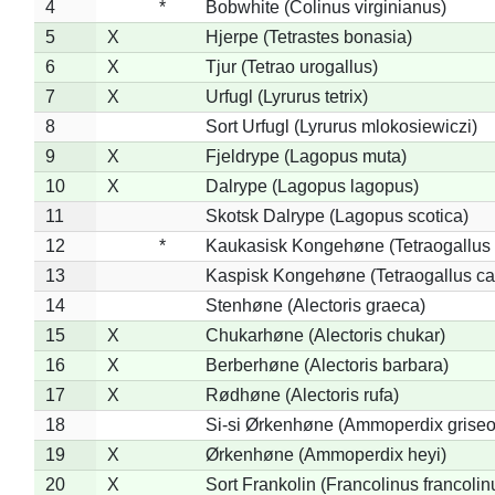
4
*
Bobwhite (Colinus virginianus)
5
X
Hjerpe (Tetrastes bonasia)
6
X
Tjur (Tetrao urogallus)
7
X
Urfugl (Lyrurus tetrix)
8
Sort Urfugl (Lyrurus mlokosiewiczi)
9
X
Fjeldrype (Lagopus muta)
10
X
Dalrype (Lagopus lagopus)
11
Skotsk Dalrype (Lagopus scotica)
12
*
Kaukasisk Kongehøne (Tetraogallus 
13
Kaspisk Kongehøne (Tetraogallus ca
14
Stenhøne (Alectoris graeca)
15
X
Chukarhøne (Alectoris chukar)
16
X
Berberhøne (Alectoris barbara)
17
X
Rødhøne (Alectoris rufa)
18
Si-si Ørkenhøne (Ammoperdix griseo
19
X
Ørkenhøne (Ammoperdix heyi)
20
X
Sort Frankolin (Francolinus francolin