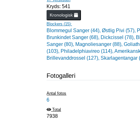
Kryds: 541
Kronologisk
Blockers (
15
):
Blommegul Sanger (44),
Østlig Pivi (57),
P
Brunkindet Sanger (68),
Dickcissel (78),
B
Sanger (80),
Magnoliesanger (88),
Goliath
(103),
Philadelphiavireo (114),
Amerikansk 
Brillevanddrossel (127),
Skarlagentangar 
Fotogalleri
Antal fotos
6
Total
7938