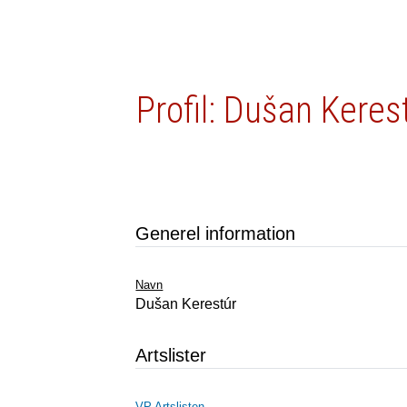
Profil: Dušan Keres
Generel information
Navn
Dušan Kerestúr
Artslister
VP Artslisten