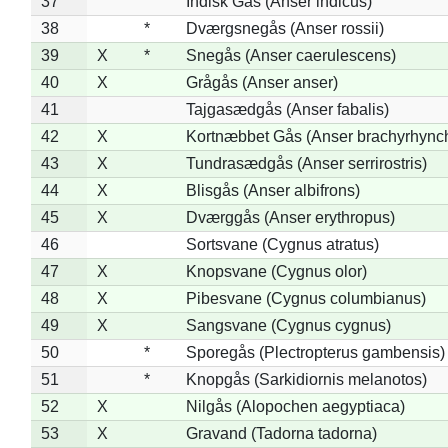
37
Indisk Gås (Anser indicus)
38
*
Dværgsnegås (Anser rossii)
39
X
*
Snegås (Anser caerulescens)
40
X
Grågås (Anser anser)
41
Tajgasædgås (Anser fabalis)
42
X
Kortnæbbet Gås (Anser brachyrhync
43
X
Tundrasædgås (Anser serrirostris)
44
X
Blisgås (Anser albifrons)
45
X
Dværggås (Anser erythropus)
46
Sortsvane (Cygnus atratus)
47
X
Knopsvane (Cygnus olor)
48
X
Pibesvane (Cygnus columbianus)
49
X
Sangsvane (Cygnus cygnus)
50
*
Sporegås (Plectropterus gambensis)
51
*
Knopgås (Sarkidiornis melanotos)
52
X
Nilgås (Alopochen aegyptiaca)
53
X
Gravand (Tadorna tadorna)