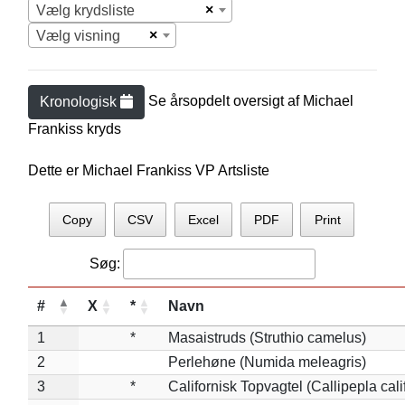
×
Vælg krydsliste
×
Vælg visning
Se årsopdelt oversigt af
Michael
Kronologisk
Frankis
s kryds
Dette er Michael Frankiss VP Artsliste
Copy
CSV
Excel
PDF
Print
Søg:
#
X
*
Navn
1
*
Masaistruds (Struthio camelus)
2
Perlehøne (Numida meleagris)
3
*
Californisk Topvagtel (Callipepla cali