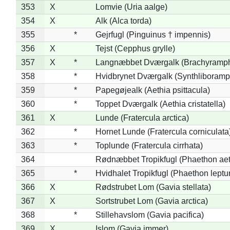
353
X
Lomvie (Uria aalge)
354
X
Alk (Alca torda)
355
*
Gejrfugl (Pinguinus † impennis)
356
X
Tejst (Cepphus grylle)
357
X
*
Langnæbbet Dværgalk (Brachyramph
358
*
Hvidbrynet Dværgalk (Synthliboramp
359
*
Papegøjealk (Aethia psittacula)
360
*
Toppet Dværgalk (Aethia cristatella)
361
X
Lunde (Fratercula arctica)
362
*
Hornet Lunde (Fratercula corniculata
363
*
Toplunde (Fratercula cirrhata)
364
Rødnæbbet Tropikfugl (Phaethon ae
365
*
Hvidhalet Tropikfugl (Phaethon leptu
366
X
Rødstrubet Lom (Gavia stellata)
367
X
Sortstrubet Lom (Gavia arctica)
368
*
Stillehavslom (Gavia pacifica)
369
X
Islom (Gavia immer)