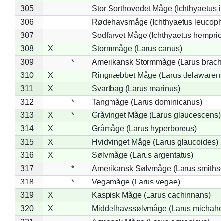
305
Stor Sorthovedet Måge (Ichthyaetus 
306
Rødehavsmåge (Ichthyaetus leucop
307
Sodfarvet Måge (Ichthyaetus hempric
308
X
Stormmåge (Larus canus)
309
*
Amerikansk Stormmåge (Larus brach
310
X
Ringnæbbet Måge (Larus delawarens
311
X
Svartbag (Larus marinus)
312
*
Tangmåge (Larus dominicanus)
313
X
*
Gråvinget Måge (Larus glaucescens)
314
X
Gråmåge (Larus hyperboreus)
315
X
Hvidvinget Måge (Larus glaucoides)
316
X
Sølvmåge (Larus argentatus)
317
*
Amerikansk Sølvmåge (Larus smiths
318
*
Vegamåge (Larus vegae)
319
X
Kaspisk Måge (Larus cachinnans)
320
X
Middelhavssølvmåge (Larus michahel