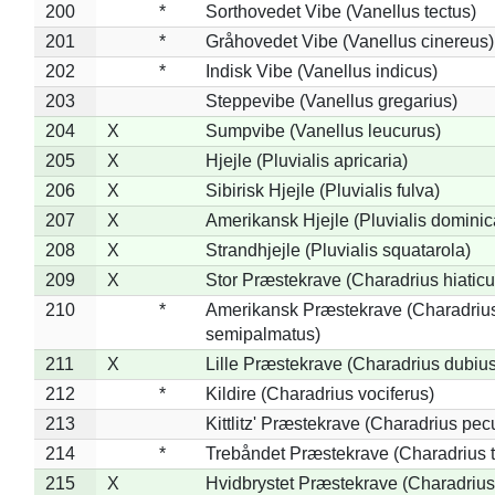
200
*
Sorthovedet Vibe (Vanellus tectus)
201
*
Gråhovedet Vibe (Vanellus cinereus)
202
*
Indisk Vibe (Vanellus indicus)
203
Steppevibe (Vanellus gregarius)
204
X
Sumpvibe (Vanellus leucurus)
205
X
Hjejle (Pluvialis apricaria)
206
X
Sibirisk Hjejle (Pluvialis fulva)
207
X
Amerikansk Hjejle (Pluvialis dominic
208
X
Strandhjejle (Pluvialis squatarola)
209
X
Stor Præstekrave (Charadrius hiaticu
210
*
Amerikansk Præstekrave (Charadriu
semipalmatus)
211
X
Lille Præstekrave (Charadrius dubius
212
*
Kildire (Charadrius vociferus)
213
Kittlitz' Præstekrave (Charadrius pec
214
*
Trebåndet Præstekrave (Charadrius tr
215
X
Hvidbrystet Præstekrave (Charadrius