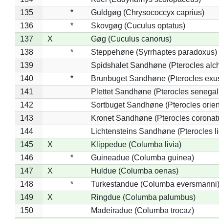
135
*
Guldgøg (Chrysococcyx caprius)
136
*
Skovgøg (Cuculus optatus)
137
X
Gøg (Cuculus canorus)
138
*
Steppehøne (Syrrhaptes paradoxus)
139
Spidshalet Sandhøne (Pterocles alch
140
*
Brunbuget Sandhøne (Pterocles exus
141
Plettet Sandhøne (Pterocles senegal
142
Sortbuget Sandhøne (Pterocles orient
143
Kronet Sandhøne (Pterocles coronat
144
Lichtensteins Sandhøne (Pterocles lic
145
X
Klippedue (Columba livia)
146
*
Guineadue (Columba guinea)
147
X
Huldue (Columba oenas)
148
*
Turkestandue (Columba eversmanni
149
X
Ringdue (Columba palumbus)
150
Madeiradue (Columba trocaz)