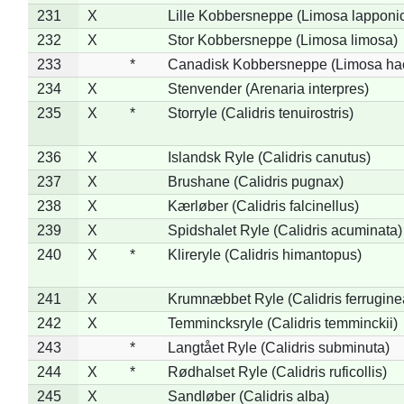
231
X
Lille Kobbersneppe (Limosa lapponi
232
X
Stor Kobbersneppe (Limosa limosa)
233
*
Canadisk Kobbersneppe (Limosa ha
234
X
Stenvender (Arenaria interpres)
235
X
*
Storryle (Calidris tenuirostris)
236
X
Islandsk Ryle (Calidris canutus)
237
X
Brushane (Calidris pugnax)
238
X
Kærløber (Calidris falcinellus)
239
X
Spidshalet Ryle (Calidris acuminata)
240
X
*
Klireryle (Calidris himantopus)
241
X
Krumnæbbet Ryle (Calidris ferrugine
242
X
Temmincksryle (Calidris temminckii)
243
*
Langtået Ryle (Calidris subminuta)
244
X
*
Rødhalset Ryle (Calidris ruficollis)
245
X
Sandløber (Calidris alba)