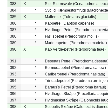
383
X
Stor Stormsvale (Oceanodroma leuc
384
*
Sydlig Kæmpestormfugl (Macronecte
385
X
Mallemuk (Fulmarus glacialis)
386
*
Kappetrel (Daption capense)
387
*
Hvidbuget Petrel (Pterodroma incerta
388
*
Fløjlspetrel (Pterodroma mollis)
389
*
Madeirapetrel (Pterodroma madeira)
390
X
Kap Verde-petrel (Pterodroma feae)
391
*
Desertas Petrel (Pterodroma deserta
392
*
Bermudapetrel (Pterodroma cahow)
393
*
Cariberpetrel (Pterodroma hasitata)
394
*
Trindadepetrel (Pterodroma arminjon
395
*
Baraus's Petrel (Pterodroma baraui)
396
*
Hvidhaget Skråpe (Procellaria aequin
397
*
Hvidmasket Skråpe (Calonectris leu
398
X
Scopolis Skråpe (Calonectris diome