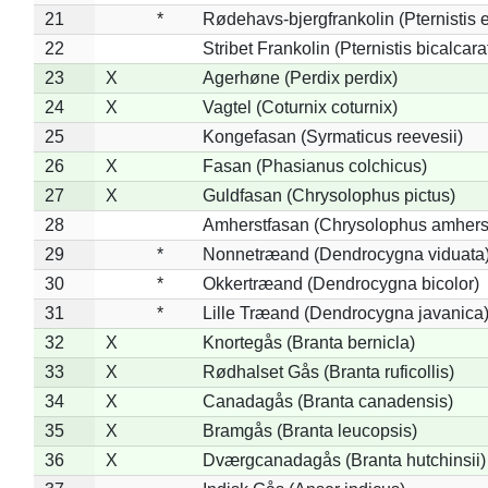
21
*
Rødehavs-bjergfrankolin (Pternistis e
22
Stribet Frankolin (Pternistis bicalcara
23
X
Agerhøne (Perdix perdix)
24
X
Vagtel (Coturnix coturnix)
25
Kongefasan (Syrmaticus reevesii)
26
X
Fasan (Phasianus colchicus)
27
X
Guldfasan (Chrysolophus pictus)
28
Amherstfasan (Chrysolophus amhers
29
*
Nonnetræand (Dendrocygna viduata
30
*
Okkertræand (Dendrocygna bicolor)
31
*
Lille Træand (Dendrocygna javanica
32
X
Knortegås (Branta bernicla)
33
X
Rødhalset Gås (Branta ruficollis)
34
X
Canadagås (Branta canadensis)
35
X
Bramgås (Branta leucopsis)
36
X
Dværgcanadagås (Branta hutchinsii)