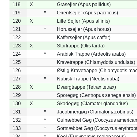
118
X
Gråsejler (Apus pallidus)
119
*
Orientsejler (Apus pacificus)
120
X
Lille Sejler (Apus affinis)
121
*
Horussejler (Apus horus)
122
Kaffersejler (Apus caffer)
123
X
Stortrappe (Otis tarda)
124
*
Arabisk Trappe (Ardeotis arabs)
125
Kravetrappe (Chlamydotis undulata)
126
Østlig Kravetrappe (Chlamydotis mac
127
*
Nubisk Trappe (Neotis nuba)
128
X
Dværgtrappe (Tetrax tetrax)
129
Sporegøg (Centropus senegalensis)
130
X
Skadegøg (Clamator glandarius)
131
*
Jacobinergøg (Clamator jacobinus)
132
*
Gulnæbbet Gøg (Coccyzus american
133
*
Sortnæbbet Gøg (Coccyzus erythrop
134
*
Koel (Eudynamys scolopaceus)