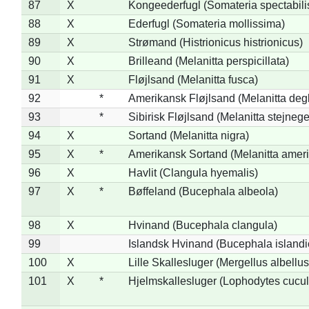
87
X
Kongeederfugl (Somateria spectabili
88
X
Ederfugl (Somateria mollissima)
89
X
Strømand (Histrionicus histrionicus)
90
X
Brilleand (Melanitta perspicillata)
91
X
Fløjlsand (Melanitta fusca)
92
*
Amerikansk Fløjlsand (Melanitta deg
93
*
Sibirisk Fløjlsand (Melanitta stejnege
94
X
Sortand (Melanitta nigra)
95
X
*
Amerikansk Sortand (Melanitta amer
96
X
Havlit (Clangula hyemalis)
97
X
*
Bøffeland (Bucephala albeola)
98
X
Hvinand (Bucephala clangula)
99
Islandsk Hvinand (Bucephala islandi
100
X
Lille Skallesluger (Mergellus albellus
101
X
*
Hjelmskallesluger (Lophodytes cucul