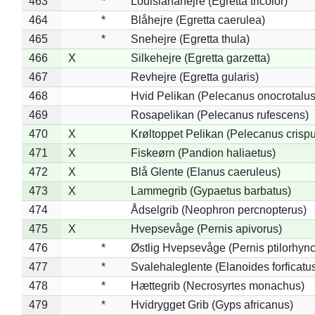
463
*
Louisianahejre (Egretta tricolor)
464
*
Blåhejre (Egretta caerulea)
465
*
Snehejre (Egretta thula)
466
X
Silkehejre (Egretta garzetta)
467
Revhejre (Egretta gularis)
468
Hvid Pelikan (Pelecanus onocrotalus
469
Rosapelikan (Pelecanus rufescens)
470
X
Krøltoppet Pelikan (Pelecanus crisp
471
X
Fiskeørn (Pandion haliaetus)
472
X
Blå Glente (Elanus caeruleus)
473
X
Lammegrib (Gypaetus barbatus)
474
Ådselgrib (Neophron percnopterus)
475
X
Hvepsevåge (Pernis apivorus)
476
*
Østlig Hvepsevåge (Pernis ptilorhyn
477
*
Svalehaleglente (Elanoides forficatu
478
*
Hættegrib (Necrosyrtes monachus)
479
*
Hvidrygget Grib (Gyps africanus)