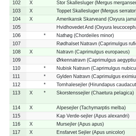
102
X
Stor Skallesluger (Mergus merganser
103
X
Toppet Skallesluger (Mergus serrator
104
X
Amerikansk Skarveand (Oxyura jama
105
Hvidhovedet And (Oxyura leucoceph
106
*
Nathøg (Chordeiles minor)
107
Rødhalset Natravn (Caprimulgus rufic
108
X
Natravn (Caprimulgus europaeus)
109
Ørkennatravn (Caprimulgus aegyptiu
110
*
Nubisk Natravn (Caprimulgus nubicu
111
*
Gylden Natravn (Caprimulgus eximiu
112
*
Tornhalesejler (Hirundapus caudacut
113
X
*
Skorstenssejler (Chaetura pelagica)
114
X
Alpesejler (Tachymarptis melba)
115
Kap Verde-sejler (Apus alexandri)
116
X
Mursejler (Apus apus)
117
X
Ensfarvet Sejler (Apus unicolor)