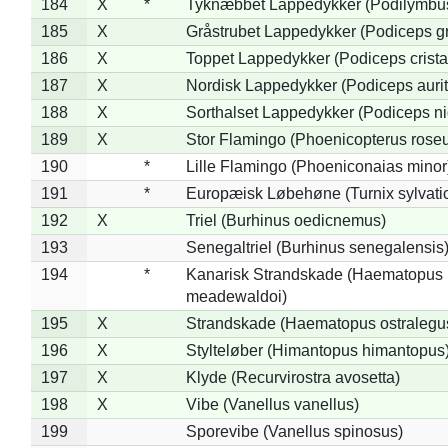
184
X
*
Tyknæbbet Lappedykker (Podilymbu
185
X
Gråstrubet Lappedykker (Podiceps g
186
X
Toppet Lappedykker (Podiceps crista
187
X
Nordisk Lappedykker (Podiceps aurit
188
X
Sorthalset Lappedykker (Podiceps nig
189
X
Stor Flamingo (Phoenicopterus rose
190
*
Lille Flamingo (Phoeniconaias minor
191
*
Europæisk Løbehøne (Turnix sylvati
192
X
Triel (Burhinus oedicnemus)
193
Senegaltriel (Burhinus senegalensis
194
*
Kanarisk Strandskade (Haematopus
meadewaldoi)
195
X
Strandskade (Haematopus ostralegu
196
X
Stylteløber (Himantopus himantopus
197
X
Klyde (Recurvirostra avosetta)
198
X
Vibe (Vanellus vanellus)
199
Sporevibe (Vanellus spinosus)