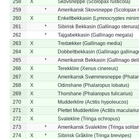
258
X
Skovsneppe (Scolopax rusticola)
259
*
Amerikansk Skovsneppe (Scolopax m
260
X
Enkeltbekkasin (Lymnocryptes minim
261
*
Sibirisk Bekkasin (Gallinago stenura
262
*
Tajgabekkasin (Gallinago megala)
263
X
Tredækker (Gallinago media)
264
X
Dobbeltbekkasin (Gallinago gallinag
265
*
Amerikansk Bekkasin (Gallinago deli
266
X
Terekklire (Xenus cinereus)
267
X
Amerikansk Svømmesneppe (Phalarop
268
X
Odinshane (Phalaropus lobatus)
269
X
Thorshane (Phalaropus fulicarius)
270
X
Mudderklire (Actitis hypoleucos)
271
X
Plettet Mudderklire (Actitis maculariu
272
X
Svaleklire (Tringa ochropus)
273
*
Amerikansk Svaleklire (Tringa solitar
274
X
*
Sibirisk Gråklire (Tringa brevipes)