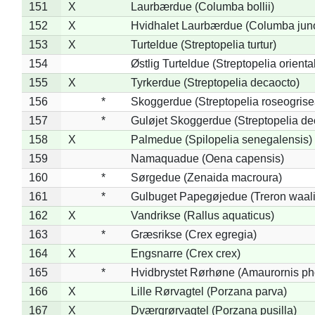
151
X
Laurbærdue (Columba bollii)
152
X
Hvidhalet Laurbærdue (Columba jun
153
X
Turteldue (Streptopelia turtur)
154
Østlig Turteldue (Streptopelia oriental
155
X
Tyrkerdue (Streptopelia decaocto)
156
*
Skoggerdue (Streptopelia roseogrise
157
*
Guløjet Skoggerdue (Streptopelia de
158
X
Palmedue (Spilopelia senegalensis)
159
Namaquadue (Oena capensis)
160
*
Sørgedue (Zenaida macroura)
161
*
Gulbuget Papegøjedue (Treron waali
162
X
Vandrikse (Rallus aquaticus)
163
*
Græsrikse (Crex egregia)
164
X
Engsnarre (Crex crex)
165
*
Hvidbrystet Rørhøne (Amaurornis ph
166
X
Lille Rørvagtel (Porzana parva)
167
X
Dværgrørvagtel (Porzana pusilla)