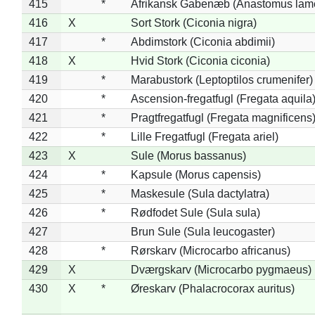
415
*
Afrikansk Gabenæb (Anastomus lame
416
X
Sort Stork (Ciconia nigra)
417
*
Abdimstork (Ciconia abdimii)
418
X
Hvid Stork (Ciconia ciconia)
419
*
Marabustork (Leptoptilos crumenifer)
420
*
Ascension-fregatfugl (Fregata aquila
421
*
Pragtfregatfugl (Fregata magnificens
422
*
Lille Fregatfugl (Fregata ariel)
423
X
Sule (Morus bassanus)
424
*
Kapsule (Morus capensis)
425
*
Maskesule (Sula dactylatra)
426
*
Rødfodet Sule (Sula sula)
427
Brun Sule (Sula leucogaster)
428
*
Rørskarv (Microcarbo africanus)
429
X
Dværgskarv (Microcarbo pygmaeus)
430
X
*
Øreskarv (Phalacrocorax auritus)