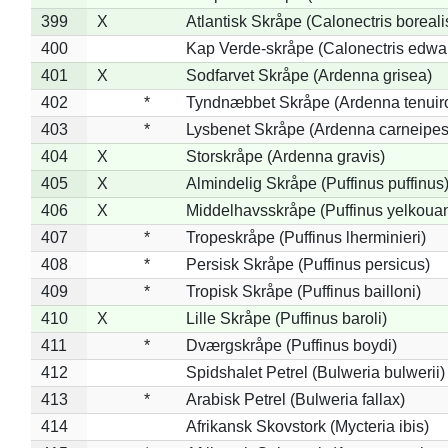
399
X
Atlantisk Skråpe (Calonectris boreali
400
Kap Verde-skråpe (Calonectris edwar
401
X
Sodfarvet Skråpe (Ardenna grisea)
402
*
Tyndnæbbet Skråpe (Ardenna tenuiro
403
*
Lysbenet Skråpe (Ardenna carneipes
404
X
Storskråpe (Ardenna gravis)
405
X
Almindelig Skråpe (Puffinus puffinus
406
X
Middelhavsskråpe (Puffinus yelkoua
407
*
Tropeskråpe (Puffinus lherminieri)
408
*
Persisk Skråpe (Puffinus persicus)
409
*
Tropisk Skråpe (Puffinus bailloni)
410
X
Lille Skråpe (Puffinus baroli)
411
*
Dværgskråpe (Puffinus boydi)
412
Spidshalet Petrel (Bulweria bulwerii)
413
*
Arabisk Petrel (Bulweria fallax)
414
Afrikansk Skovstork (Mycteria ibis)