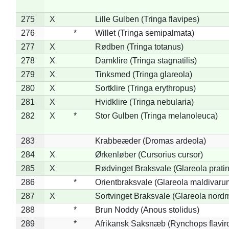
275
X
Lille Gulben (Tringa flavipes)
276
*
Willet (Tringa semipalmata)
277
X
Rødben (Tringa totanus)
278
X
Damklire (Tringa stagnatilis)
279
X
Tinksmed (Tringa glareola)
280
X
Sortklire (Tringa erythropus)
281
X
Hvidklire (Tringa nebularia)
282
X
*
Stor Gulben (Tringa melanoleuca)
283
Krabbeæder (Dromas ardeola)
284
X
Ørkenløber (Cursorius cursor)
285
X
Rødvinget Braksvale (Glareola pratin
286
*
Orientbraksvale (Glareola maldivaru
287
X
Sortvinget Braksvale (Glareola nord
288
*
Brun Noddy (Anous stolidus)
289
*
Afrikansk Saksnæb (Rynchops flaviro