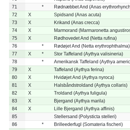
71
*
Rødnæbbet And (Anas erythrorhynch
72
X
Spidsand (Anas acuta)
73
X
Krikand (Anas crecca)
74
X
Marmorand (Marmaronetta angustirost
75
X
Rødhovedet And (Netta rufina)
76
*
Rødøjet And (Netta erythrophthalma)
77
X
*
Stor Taffeland (Aythya valisineria)
78
*
Amerikansk Taffeland (Aythya ameri
79
X
Taffeland (Aythya ferina)
80
X
Hvidøjet And (Aythya nyroca)
81
X
Halsbåndstroldand (Aythya collaris)
82
X
Troldand (Aythya fuligula)
83
X
Bjergand (Aythya marila)
84
X
Lille Bjergand (Aythya affinis)
85
Stellersand (Polysticta stelleri)
86
*
Brilleederfugl (Somateria fischeri)