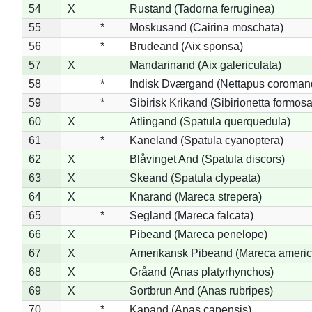
54
X
Rustand (Tadorna ferruginea)
55
*
Moskusand (Cairina moschata)
56
*
Brudeand (Aix sponsa)
57
X
Mandarinand (Aix galericulata)
58
*
Indisk Dværgand (Nettapus coroman
59
*
Sibirisk Krikand (Sibirionetta formosa
60
X
Atlingand (Spatula querquedula)
61
*
Kaneland (Spatula cyanoptera)
62
X
Blåvinget And (Spatula discors)
63
X
Skeand (Spatula clypeata)
64
X
Knarand (Mareca strepera)
65
*
Segland (Mareca falcata)
66
X
Pibeand (Mareca penelope)
67
X
Amerikansk Pibeand (Mareca americ
68
X
Gråand (Anas platyrhynchos)
69
X
Sortbrun And (Anas rubripes)
70
*
Kapand (Anas capensis)