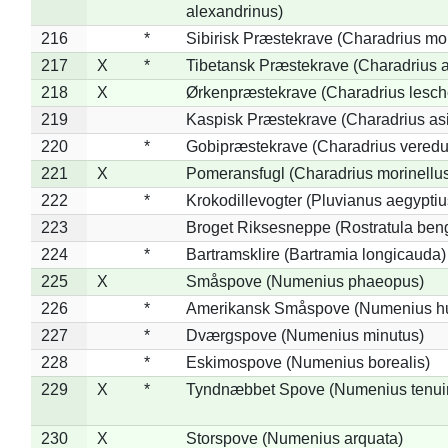
alexandrinus)
216
*
Sibirisk Præstekrave (Charadrius mo
217
X
*
Tibetansk Præstekrave (Charadrius at
218
X
Ørkenpræstekrave (Charadrius lesche
219
Kaspisk Præstekrave (Charadrius asi
220
*
Gobipræstekrave (Charadrius veredu
221
X
Pomeransfugl (Charadrius morinellu
222
*
Krokodillevogter (Pluvianus aegyptiu
223
Broget Riksesneppe (Rostratula ben
224
*
Bartramsklire (Bartramia longicauda)
225
X
Småspove (Numenius phaeopus)
226
*
Amerikansk Småspove (Numenius h
227
*
Dværgspove (Numenius minutus)
228
*
Eskimospove (Numenius borealis)
229
X
*
Tyndnæbbet Spove (Numenius tenuiro
230
X
Storspove (Numenius arquata)