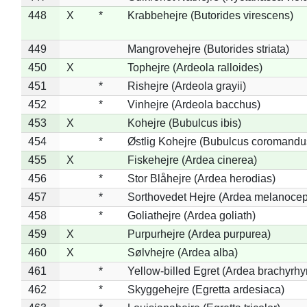
448
X
*
Krabbehejre (Butorides virescens)
449
Mangrovehejre (Butorides striata)
450
X
Tophejre (Ardeola ralloides)
451
*
Rishejre (Ardeola grayii)
452
*
Vinhejre (Ardeola bacchus)
453
X
Kohejre (Bubulcus ibis)
454
*
Østlig Kohejre (Bubulcus coromandu
455
X
Fiskehejre (Ardea cinerea)
456
*
Stor Blåhejre (Ardea herodias)
457
*
Sorthovedet Hejre (Ardea melanocep
458
*
Goliathejre (Ardea goliath)
459
X
Purpurhejre (Ardea purpurea)
460
X
Sølvhejre (Ardea alba)
461
*
Yellow-billed Egret (Ardea brachyrh
462
*
Skyggehejre (Egretta ardesiaca)