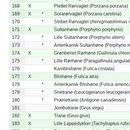
168
X
Plettet Rørvagtel (Porzana porzana)
169
X
*
Sorarørvagtel (Porzana carolina)
170
*
Stribet Rørvagtel (Aenigmatolimnas 
171
X
Sultanhøne (Porphyrio porphyrio)
172
*
Lille Sultanhøne (Porphyrio alleni)
173
*
Amerikansk Sultanhøne (Porphyrio m
174
X
Grønbenet Rørhøne (Gallinula chlor
175
*
Lille Rørhøne (Paragallinula angulat
176
Kamblishøne (Fulica cristata)
177
X
Blishøne (Fulica atra)
178
*
Amerikansk Blishøne (Fulica americ
179
*
Snetrane (Leucogeranus leucogeran
180
*
Prærietrane (Antigone canadensis)
181
Jomfrutrane (Grus virgo)
182
X
Trane (Grus grus)
183
X
Lille Lappedykker (Tachybaptus rufico