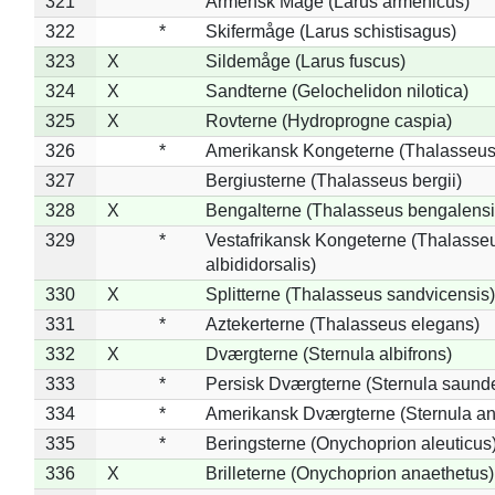
321
Armensk Måge (Larus armenicus)
322
*
Skifermåge (Larus schistisagus)
323
X
Sildemåge (Larus fuscus)
324
X
Sandterne (Gelochelidon nilotica)
325
X
Rovterne (Hydroprogne caspia)
326
*
Amerikansk Kongeterne (Thalasseu
327
Bergiusterne (Thalasseus bergii)
328
X
Bengalterne (Thalasseus bengalensi
329
*
Vestafrikansk Kongeterne (Thalasse
albididorsalis)
330
X
Splitterne (Thalasseus sandvicensis)
331
*
Aztekerterne (Thalasseus elegans)
332
X
Dværgterne (Sternula albifrons)
333
*
Persisk Dværgterne (Sternula saunde
334
*
Amerikansk Dværgterne (Sternula ant
335
*
Beringsterne (Onychoprion aleuticus
336
X
Brilleterne (Onychoprion anaethetus)