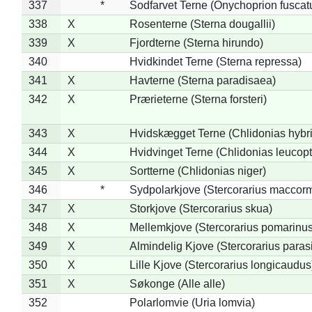
337
*
Sodfarvet Terne (Onychoprion fuscat
338
X
Rosenterne (Sterna dougallii)
339
X
Fjordterne (Sterna hirundo)
340
Hvidkindet Terne (Sterna repressa)
341
X
Havterne (Sterna paradisaea)
342
X
Prærieterne (Sterna forsteri)
343
X
Hvidskægget Terne (Chlidonias hybr
344
X
Hvidvinget Terne (Chlidonias leucopt
345
X
Sortterne (Chlidonias niger)
346
*
Sydpolarkjove (Stercorarius maccorm
347
X
Storkjove (Stercorarius skua)
348
X
Mellemkjove (Stercorarius pomarinus
349
X
Almindelig Kjove (Stercorarius parasi
350
X
Lille Kjove (Stercorarius longicaudus
351
X
Søkonge (Alle alle)
352
Polarlomvie (Uria lomvia)