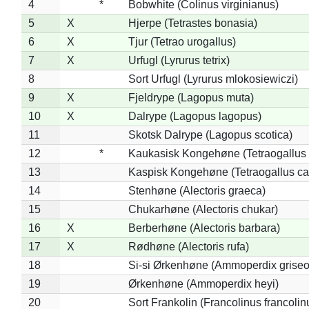
4
*
Bobwhite (Colinus virginianus)
5
X
Hjerpe (Tetrastes bonasia)
6
X
Tjur (Tetrao urogallus)
7
X
Urfugl (Lyrurus tetrix)
8
Sort Urfugl (Lyrurus mlokosiewiczi)
9
X
Fjeldrype (Lagopus muta)
10
X
Dalrype (Lagopus lagopus)
11
Skotsk Dalrype (Lagopus scotica)
12
*
Kaukasisk Kongehøne (Tetraogallus 
13
Kaspisk Kongehøne (Tetraogallus ca
14
Stenhøne (Alectoris graeca)
15
Chukarhøne (Alectoris chukar)
16
X
Berberhøne (Alectoris barbara)
17
X
Rødhøne (Alectoris rufa)
18
Si-si Ørkenhøne (Ammoperdix griseo
19
Ørkenhøne (Ammoperdix heyi)
20
Sort Frankolin (Francolinus francolin