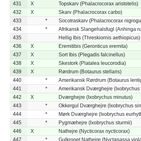
431
X
Topskarv (Phalacrocorax aristotelis)
432
X
Skarv (Phalacrocorax carbo)
433
*
Socotraskarv (Phalacrocorax nigrogul
434
*
Afrikansk Slangehalsfugl (Anhinga ru
435
Hellig Ibis (Threskiornis aethiopicus)
436
X
Eremitibis (Geronticus eremita)
437
X
Sort Ibis (Plegadis falcinellus)
438
X
Skestork (Platalea leucorodia)
439
X
Rørdrum (Botaurus stellaris)
440
*
Amerikansk Rørdrum (Botaurus lenti
441
*
Amerikansk Dværghejre (Ixobrychus e
442
X
Dværghejre (Ixobrychus minutus)
443
*
Okkergul Dværghejre (Ixobrychus sin
444
*
Mørk Dværghejre (Ixobrychus eurhy
445
*
Pygmæhejre (Ixobrychus sturmii)
446
X
Nathejre (Nycticorax nycticorax)
447
*
Gulkronet Nathejre (Nyctanassa viol