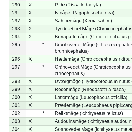
290
X
Ride (Rissa tridactyla)
291
X
Ismåge (Pagophila eburnea)
292
X
Sabinemåge (Xema sabini)
293
X
Tyndnæbbet Måge (Chroicocephalus
294
X
Bonapartemåge (Chroicocephalus ph
295
*
Brunhovedet Måge (Chroicocephalu
brunnicephalus)
296
X
Hættemåge (Chroicocephalus ridibu
297
*
Gråhovedet Måge (Chroicocephalus
cirrocephalus)
298
X
Dværgmåge (Hydrocoloeus minutus)
299
X
Rosenmåge (Rhodostethia rosea)
300
X
Lattermåge (Leucophaeus atricilla)
301
X
Præriemåge (Leucophaeus pipixcan
302
*
Reliktmåge (Ichthyaetus relictus)
303
X
Audouinsmåge (Ichthyaetus audouini
304
X
Sorthovedet Måge (Ichthyaetus mela