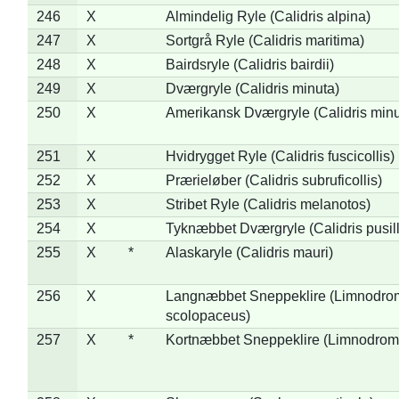
246
X
Almindelig Ryle (Calidris alpina)
247
X
Sortgrå Ryle (Calidris maritima)
248
X
Bairdsryle (Calidris bairdii)
249
X
Dværgryle (Calidris minuta)
250
X
Amerikansk Dværgryle (Calidris minut
251
X
Hvidrygget Ryle (Calidris fuscicollis)
252
X
Prærieløber (Calidris subruficollis)
253
X
Stribet Ryle (Calidris melanotos)
254
X
Tyknæbbet Dværgryle (Calidris pusil
255
X
*
Alaskaryle (Calidris mauri)
256
X
Langnæbbet Sneppeklire (Limnodro
scolopaceus)
257
X
*
Kortnæbbet Sneppeklire (Limnodrom