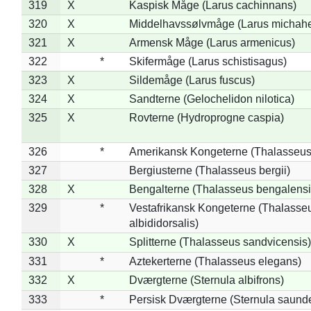
319
X
Kaspisk Måge (Larus cachinnans)
320
X
Middelhavssølvmåge (Larus michahel
321
X
Armensk Måge (Larus armenicus)
322
*
Skifermåge (Larus schistisagus)
323
X
Sildemåge (Larus fuscus)
324
X
Sandterne (Gelochelidon nilotica)
325
X
Rovterne (Hydroprogne caspia)
326
*
Amerikansk Kongeterne (Thalasseu
327
Bergiusterne (Thalasseus bergii)
328
X
Bengalterne (Thalasseus bengalensi
329
*
Vestafrikansk Kongeterne (Thalasse
albididorsalis)
330
X
Splitterne (Thalasseus sandvicensis)
331
*
Aztekerterne (Thalasseus elegans)
332
X
Dværgterne (Sternula albifrons)
333
*
Persisk Dværgterne (Sternula saunde