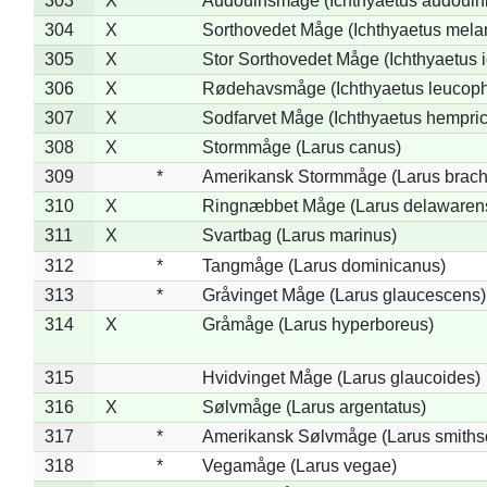
303
X
Audouinsmåge (Ichthyaetus audouini
304
X
Sorthovedet Måge (Ichthyaetus mela
305
X
Stor Sorthovedet Måge (Ichthyaetus 
306
X
Rødehavsmåge (Ichthyaetus leucop
307
X
Sodfarvet Måge (Ichthyaetus hempric
308
X
Stormmåge (Larus canus)
309
*
Amerikansk Stormmåge (Larus brach
310
X
Ringnæbbet Måge (Larus delawarens
311
X
Svartbag (Larus marinus)
312
*
Tangmåge (Larus dominicanus)
313
*
Gråvinget Måge (Larus glaucescens)
314
X
Gråmåge (Larus hyperboreus)
315
Hvidvinget Måge (Larus glaucoides)
316
X
Sølvmåge (Larus argentatus)
317
*
Amerikansk Sølvmåge (Larus smiths
318
*
Vegamåge (Larus vegae)