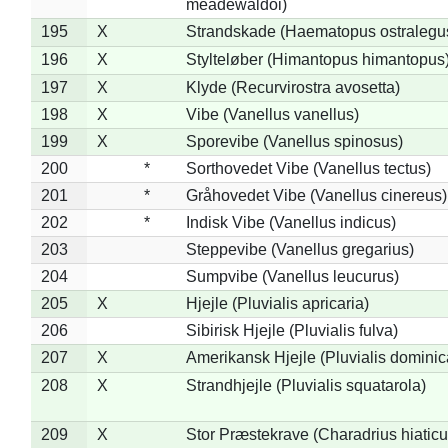
meadewaldoi)
195
X
Strandskade (Haematopus ostralegu
196
X
Stylteløber (Himantopus himantopus
197
X
Klyde (Recurvirostra avosetta)
198
X
Vibe (Vanellus vanellus)
199
X
Sporevibe (Vanellus spinosus)
200
*
Sorthovedet Vibe (Vanellus tectus)
201
*
Gråhovedet Vibe (Vanellus cinereus)
202
*
Indisk Vibe (Vanellus indicus)
203
Steppevibe (Vanellus gregarius)
204
Sumpvibe (Vanellus leucurus)
205
X
Hjejle (Pluvialis apricaria)
206
Sibirisk Hjejle (Pluvialis fulva)
207
X
Amerikansk Hjejle (Pluvialis dominic
208
X
Strandhjejle (Pluvialis squatarola)
209
X
Stor Præstekrave (Charadrius hiaticu