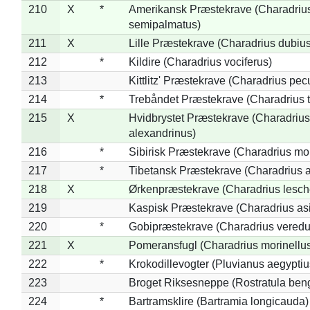
210
X
*
Amerikansk Præstekrave (Charadriu
semipalmatus)
211
X
Lille Præstekrave (Charadrius dubius
212
*
Kildire (Charadrius vociferus)
213
Kittlitz' Præstekrave (Charadrius pec
214
*
Trebåndet Præstekrave (Charadrius tr
215
X
Hvidbrystet Præstekrave (Charadrius
alexandrinus)
216
*
Sibirisk Præstekrave (Charadrius mo
217
*
Tibetansk Præstekrave (Charadrius at
218
X
Ørkenpræstekrave (Charadrius lesche
219
Kaspisk Præstekrave (Charadrius asi
220
*
Gobipræstekrave (Charadrius veredu
221
X
Pomeransfugl (Charadrius morinellu
222
*
Krokodillevogter (Pluvianus aegyptiu
223
Broget Riksesneppe (Rostratula ben
224
*
Bartramsklire (Bartramia longicauda)