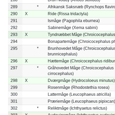
289
*
Afrikansk Saksnæb (Rynchops flaviro
290
X
Ride (Rissa tridactyla)
291
Ismåge (Pagophila eburnea)
292
Sabinemåge (Xema sabini)
293
X
Tyndnæbbet Måge (Chroicocephalus
294
Bonapartemåge (Chroicocephalus ph
295
*
Brunhovedet Måge (Chroicocephalu
brunnicephalus)
296
X
Hættemåge (Chroicocephalus ridibu
297
*
Gråhovedet Måge (Chroicocephalus
cirrocephalus)
298
X
Dværgmåge (Hydrocoloeus minutus)
299
Rosenmåge (Rhodostethia rosea)
300
Lattermåge (Leucophaeus atricilla)
301
Præriemåge (Leucophaeus pipixcan
302
*
Reliktmåge (Ichthyaetus relictus)