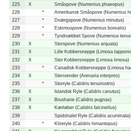
225
X
Småspove (Numenius phaeopus)
226
*
Amerikansk Småspove (Numenius h
227
*
Dværgspove (Numenius minutus)
228
*
Eskimospove (Numenius borealis)
229
*
Tyndnæbbet Spove (Numenius tenuiro
230
X
Storspove (Numenius arquata)
231
X
Lille Kobbersneppe (Limosa lapponi
232
X
Stor Kobbersneppe (Limosa limosa)
233
*
Canadisk Kobbersneppe (Limosa ha
234
X
Stenvender (Arenaria interpres)
235
*
Storryle (Calidris tenuirostris)
236
X
Islandsk Ryle (Calidris canutus)
237
X
Brushane (Calidris pugnax)
238
X
Kærløber (Calidris falcinellus)
239
Spidshalet Ryle (Calidris acuminata)
240
*
Klireryle (Calidris himantopus)