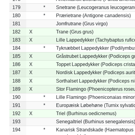
179
*
Snetrane (Leucogeranus leucogeran
180
*
Prærietrane (Antigone canadensis)
181
Jomfrutrane (Grus virgo)
182
X
Trane (Grus grus)
183
X
Lille Lappedykker (Tachybaptus rufico
184
*
Tyknæbbet Lappedykker (Podilymbu
185
X
Gråstrubet Lappedykker (Podiceps g
186
X
Toppet Lappedykker (Podiceps crista
187
X
Nordisk Lappedykker (Podiceps aurit
188
X
Sorthalset Lappedykker (Podiceps nig
189
X
Stor Flamingo (Phoenicopterus rose
190
*
Lille Flamingo (Phoeniconaias minor
191
*
Europæisk Løbehøne (Turnix sylvati
192
X
Triel (Burhinus oedicnemus)
193
Senegaltriel (Burhinus senegalensis
194
*
Kanarisk Strandskade (Haematopus