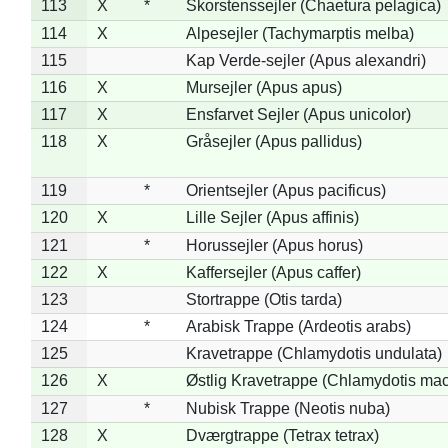
113
X
*
Skorstenssejler (Chaetura pelagica)
114
X
Alpesejler (Tachymarptis melba)
115
Kap Verde-sejler (Apus alexandri)
116
X
Mursejler (Apus apus)
117
X
Ensfarvet Sejler (Apus unicolor)
118
X
Gråsejler (Apus pallidus)
119
*
Orientsejler (Apus pacificus)
120
X
Lille Sejler (Apus affinis)
121
*
Horussejler (Apus horus)
122
X
Kaffersejler (Apus caffer)
123
Stortrappe (Otis tarda)
124
*
Arabisk Trappe (Ardeotis arabs)
125
Kravetrappe (Chlamydotis undulata)
126
X
Østlig Kravetrappe (Chlamydotis mac
127
*
Nubisk Trappe (Neotis nuba)
128
X
Dværgtrappe (Tetrax tetrax)