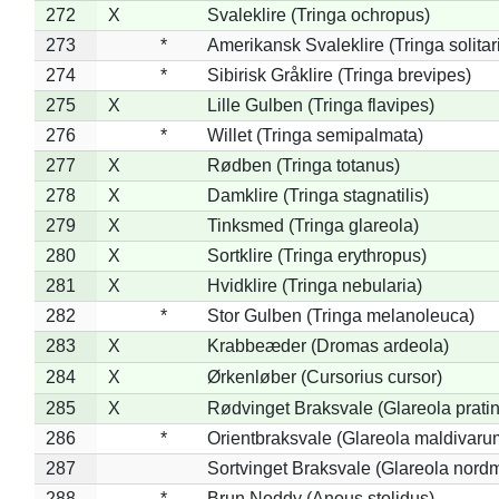
272
X
Svaleklire (Tringa ochropus)
273
*
Amerikansk Svaleklire (Tringa solitar
274
*
Sibirisk Gråklire (Tringa brevipes)
275
X
Lille Gulben (Tringa flavipes)
276
*
Willet (Tringa semipalmata)
277
X
Rødben (Tringa totanus)
278
X
Damklire (Tringa stagnatilis)
279
X
Tinksmed (Tringa glareola)
280
X
Sortklire (Tringa erythropus)
281
X
Hvidklire (Tringa nebularia)
282
*
Stor Gulben (Tringa melanoleuca)
283
X
Krabbeæder (Dromas ardeola)
284
X
Ørkenløber (Cursorius cursor)
285
X
Rødvinget Braksvale (Glareola pratin
286
*
Orientbraksvale (Glareola maldivaru
287
Sortvinget Braksvale (Glareola nord
288
*
Brun Noddy (Anous stolidus)