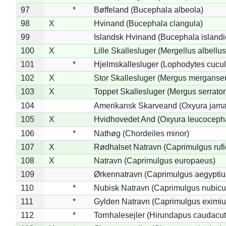
97
*
Bøffeland (Bucephala albeola)
98
X
Hvinand (Bucephala clangula)
99
Islandsk Hvinand (Bucephala islandi
100
X
Lille Skallesluger (Mergellus albellus
101
*
Hjelmskallesluger (Lophodytes cucul
102
X
Stor Skallesluger (Mergus merganser
103
X
Toppet Skallesluger (Mergus serrator
104
Amerikansk Skarveand (Oxyura jama
105
X
Hvidhovedet And (Oxyura leucoceph
106
*
Nathøg (Chordeiles minor)
107
X
Rødhalset Natravn (Caprimulgus rufic
108
X
Natravn (Caprimulgus europaeus)
109
Ørkennatravn (Caprimulgus aegyptiu
110
*
Nubisk Natravn (Caprimulgus nubicu
111
*
Gylden Natravn (Caprimulgus eximiu
112
*
Tornhalesejler (Hirundapus caudacut