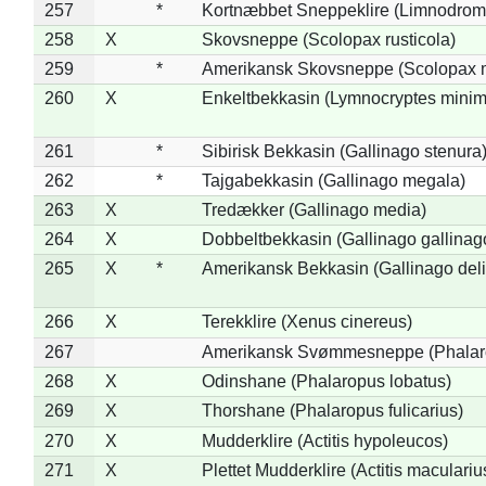
257
*
Kortnæbbet Sneppeklire (Limnodrom
258
X
Skovsneppe (Scolopax rusticola)
259
*
Amerikansk Skovsneppe (Scolopax m
260
X
Enkeltbekkasin (Lymnocryptes minim
261
*
Sibirisk Bekkasin (Gallinago stenura
262
*
Tajgabekkasin (Gallinago megala)
263
X
Tredækker (Gallinago media)
264
X
Dobbeltbekkasin (Gallinago gallinag
265
X
*
Amerikansk Bekkasin (Gallinago deli
266
X
Terekklire (Xenus cinereus)
267
Amerikansk Svømmesneppe (Phalarop
268
X
Odinshane (Phalaropus lobatus)
269
X
Thorshane (Phalaropus fulicarius)
270
X
Mudderklire (Actitis hypoleucos)
271
X
Plettet Mudderklire (Actitis maculariu