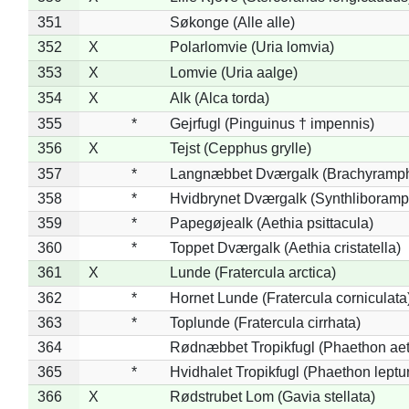
351
Søkonge (Alle alle)
352
X
Polarlomvie (Uria lomvia)
353
X
Lomvie (Uria aalge)
354
X
Alk (Alca torda)
355
*
Gejrfugl (Pinguinus † impennis)
356
X
Tejst (Cepphus grylle)
357
*
Langnæbbet Dværgalk (Brachyramph
358
*
Hvidbrynet Dværgalk (Synthliboramp
359
*
Papegøjealk (Aethia psittacula)
360
*
Toppet Dværgalk (Aethia cristatella)
361
X
Lunde (Fratercula arctica)
362
*
Hornet Lunde (Fratercula corniculata
363
*
Toplunde (Fratercula cirrhata)
364
Rødnæbbet Tropikfugl (Phaethon ae
365
*
Hvidhalet Tropikfugl (Phaethon leptu
366
X
Rødstrubet Lom (Gavia stellata)