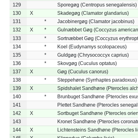
129
Sporegøg (Centropus senegalensis)
130
X
Skadegøg (Clamator glandarius)
131
*
Jacobinergøg (Clamator jacobinus)
132
X
*
Gulnæbbet Gøg (Coccyzus american
133
*
Sortnæbbet Gøg (Coccyzus erythrop
134
*
Koel (Eudynamys scolopaceus)
135
*
Guldgøg (Chrysococcyx caprius)
136
*
Skovgøg (Cuculus optatus)
137
X
Gøg (Cuculus canorus)
138
*
Steppehøne (Syrrhaptes paradoxus)
139
X
Spidshalet Sandhøne (Pterocles alch
140
*
Brunbuget Sandhøne (Pterocles exus
141
Plettet Sandhøne (Pterocles senegal
142
X
Sortbuget Sandhøne (Pterocles orient
143
Kronet Sandhøne (Pterocles coronat
144
X
Lichtensteins Sandhøne (Pterocles lic