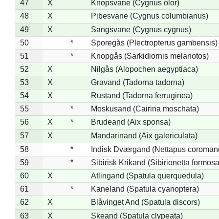
47
X
Knopsvane (Cygnus olor)
48
X
Pibesvane (Cygnus columbianus)
49
X
Sangsvane (Cygnus cygnus)
50
*
Sporegås (Plectropterus gambensis)
51
*
Knopgås (Sarkidiornis melanotos)
52
X
Nilgås (Alopochen aegyptiaca)
53
X
Gravand (Tadorna tadorna)
54
X
Rustand (Tadorna ferruginea)
55
*
Moskusand (Cairina moschata)
56
X
*
Brudeand (Aix sponsa)
57
X
Mandarinand (Aix galericulata)
58
*
Indisk Dværgand (Nettapus coroman
59
*
Sibirisk Krikand (Sibirionetta formosa
60
X
Atlingand (Spatula querquedula)
61
*
Kaneland (Spatula cyanoptera)
62
X
Blåvinget And (Spatula discors)
63
X
Skeand (Spatula clypeata)