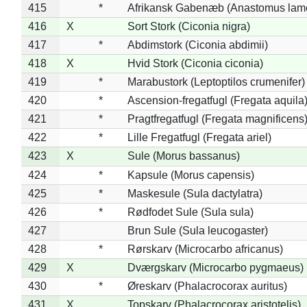
415
*
Afrikansk Gabenæb (Anastomus lame
416
X
Sort Stork (Ciconia nigra)
417
*
Abdimstork (Ciconia abdimii)
418
X
Hvid Stork (Ciconia ciconia)
419
*
Marabustork (Leptoptilos crumenifer)
420
*
Ascension-fregatfugl (Fregata aquila
421
*
Pragtfregatfugl (Fregata magnificens
422
*
Lille Fregatfugl (Fregata ariel)
423
X
Sule (Morus bassanus)
424
*
Kapsule (Morus capensis)
425
*
Maskesule (Sula dactylatra)
426
*
Rødfodet Sule (Sula sula)
427
Brun Sule (Sula leucogaster)
428
*
Rørskarv (Microcarbo africanus)
429
X
Dværgskarv (Microcarbo pygmaeus)
430
*
Øreskarv (Phalacrocorax auritus)
431
X
Topskarv (Phalacrocorax aristotelis)