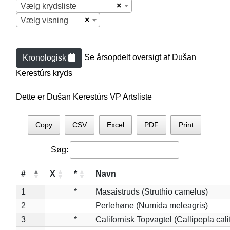
×
Vælg krydsliste
×
Vælg visning
Se årsopdelt oversigt af
Dušan
Kronologisk
Kerestúr
s kryds
Dette er Dušan Kerestúrs VP Artsliste
Copy
CSV
Excel
PDF
Print
Søg:
#
X
*
Navn
1
*
Masaistruds (Struthio camelus)
2
Perlehøne (Numida meleagris)
3
*
Californisk Topvagtel (Callipepla cali