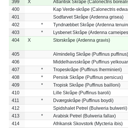
399
X
Atlantisk Skråpe (Calonectris boreali
400
Kap Verde-skråpe (Calonectris edwar
401
Sodfarvet Skråpe (Ardenna grisea)
402
*
Tyndnæbbet Skråpe (Ardenna tenuiro
403
*
Lysbenet Skråpe (Ardenna carneipes
404
X
Storskråpe (Ardenna gravis)
405
Almindelig Skråpe (Puffinus puffinus
406
Middelhavsskråpe (Puffinus yelkoua
407
*
Tropeskråpe (Puffinus lherminieri)
408
*
Persisk Skråpe (Puffinus persicus)
409
*
Tropisk Skråpe (Puffinus bailloni)
410
Lille Skråpe (Puffinus baroli)
411
*
Dværgskråpe (Puffinus boydi)
412
Spidshalet Petrel (Bulweria bulwerii)
413
*
Arabisk Petrel (Bulweria fallax)
414
Afrikansk Skovstork (Mycteria ibis)