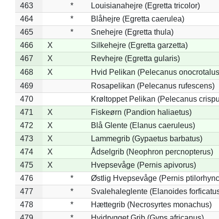
463
*
Louisianahejre (Egretta tricolor)
464
*
Blåhejre (Egretta caerulea)
465
*
Snehejre (Egretta thula)
466
X
Silkehejre (Egretta garzetta)
467
X
Revhejre (Egretta gularis)
468
X
Hvid Pelikan (Pelecanus onocrotalus
469
Rosapelikan (Pelecanus rufescens)
470
Krøltoppet Pelikan (Pelecanus crisp
471
X
Fiskeørn (Pandion haliaetus)
472
X
Blå Glente (Elanus caeruleus)
473
X
Lammegrib (Gypaetus barbatus)
474
X
Ådselgrib (Neophron percnopterus)
475
X
Hvepsevåge (Pernis apivorus)
476
*
Østlig Hvepsevåge (Pernis ptilorhyn
477
*
Svalehaleglente (Elanoides forficatu
478
*
Hættegrib (Necrosyrtes monachus)
479
*
Hvidrygget Grib (Gyps africanus)