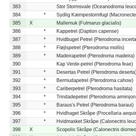
383
Stor Stormsvale (Oceanodroma leuc
384
*
Sydlig Kæmpestormfugl (Macronecte
385
X
Mallemuk (Fulmarus glacialis)
386
*
Kappetrel (Daption capense)
387
*
Hvidbuget Petrel (Pterodroma incerta
388
*
Fløjlspetrel (Pterodroma mollis)
389
*
Madeirapetrel (Pterodroma madeira)
390
Kap Verde-petrel (Pterodroma feae)
391
*
Desertas Petrel (Pterodroma deserta
392
*
Bermudapetrel (Pterodroma cahow)
393
*
Cariberpetrel (Pterodroma hasitata)
394
*
Trindadepetrel (Pterodroma arminjon
395
*
Baraus's Petrel (Pterodroma baraui)
396
*
Hvidhaget Skråpe (Procellaria aequin
397
*
Hvidmasket Skråpe (Calonectris leu
398
X
Scopolis Skråpe (Calonectris diome