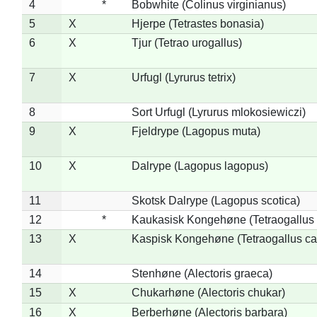
4
*
Bobwhite (Colinus virginianus)
5
X
Hjerpe (Tetrastes bonasia)
6
X
Tjur (Tetrao urogallus)
7
X
Urfugl (Lyrurus tetrix)
8
Sort Urfugl (Lyrurus mlokosiewiczi)
9
X
Fjeldrype (Lagopus muta)
10
X
Dalrype (Lagopus lagopus)
11
Skotsk Dalrype (Lagopus scotica)
12
*
Kaukasisk Kongehøne (Tetraogallus 
13
X
Kaspisk Kongehøne (Tetraogallus ca
14
Stenhøne (Alectoris graeca)
15
X
Chukarhøne (Alectoris chukar)
16
X
Berberhøne (Alectoris barbara)