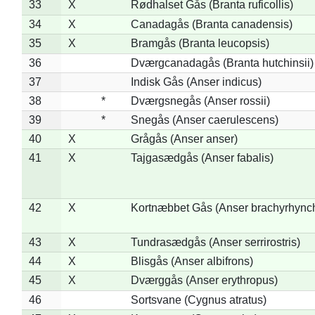
33
X
Rødhalset Gås (Branta ruficollis)
34
X
Canadagås (Branta canadensis)
35
X
Bramgås (Branta leucopsis)
36
Dværgcanadagås (Branta hutchinsii)
37
Indisk Gås (Anser indicus)
38
*
Dværgsnegås (Anser rossii)
39
*
Snegås (Anser caerulescens)
40
X
Grågås (Anser anser)
41
X
Tajgasædgås (Anser fabalis)
42
X
Kortnæbbet Gås (Anser brachyrhync
43
X
Tundrasædgås (Anser serrirostris)
44
X
Blisgås (Anser albifrons)
45
X
Dværggås (Anser erythropus)
46
Sortsvane (Cygnus atratus)