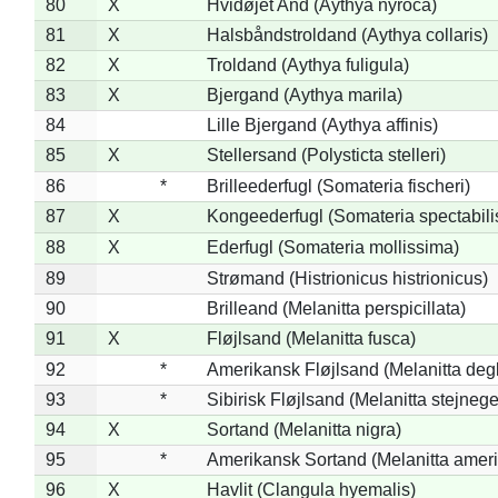
80
X
Hvidøjet And (Aythya nyroca)
81
X
Halsbåndstroldand (Aythya collaris)
82
X
Troldand (Aythya fuligula)
83
X
Bjergand (Aythya marila)
84
Lille Bjergand (Aythya affinis)
85
X
Stellersand (Polysticta stelleri)
86
*
Brilleederfugl (Somateria fischeri)
87
X
Kongeederfugl (Somateria spectabili
88
X
Ederfugl (Somateria mollissima)
89
Strømand (Histrionicus histrionicus)
90
Brilleand (Melanitta perspicillata)
91
X
Fløjlsand (Melanitta fusca)
92
*
Amerikansk Fløjlsand (Melanitta deg
93
*
Sibirisk Fløjlsand (Melanitta stejnege
94
X
Sortand (Melanitta nigra)
95
*
Amerikansk Sortand (Melanitta amer
96
X
Havlit (Clangula hyemalis)