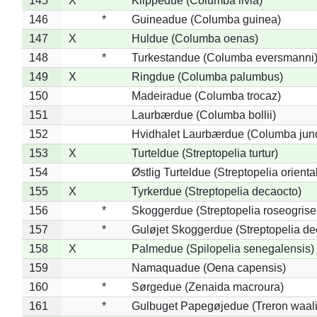
145
X
Klippedue (Columba livia)
146
*
Guineadue (Columba guinea)
147
X
Huldue (Columba oenas)
148
*
Turkestandue (Columba eversmanni
149
X
Ringdue (Columba palumbus)
150
Madeiradue (Columba trocaz)
151
Laurbærdue (Columba bollii)
152
Hvidhalet Laurbærdue (Columba jun
153
X
Turteldue (Streptopelia turtur)
154
Østlig Turteldue (Streptopelia oriental
155
X
Tyrkerdue (Streptopelia decaocto)
156
*
Skoggerdue (Streptopelia roseogrise
157
*
Guløjet Skoggerdue (Streptopelia de
158
X
Palmedue (Spilopelia senegalensis)
159
Namaquadue (Oena capensis)
160
*
Sørgedue (Zenaida macroura)
161
*
Gulbuget Papegøjedue (Treron waali