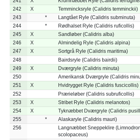
241
X
Krumnæbbet Ryle (Calidris ferrugine
242
X
Temmincksryle (Calidris temminckii)
243
*
Langtået Ryle (Calidris subminuta)
244
*
Rødhalset Ryle (Calidris ruficollis)
245
X
Sandløber (Calidris alba)
246
X
Almindelig Ryle (Calidris alpina)
247
X
Sortgrå Ryle (Calidris maritima)
248
Bairdsryle (Calidris bairdii)
249
X
Dværgryle (Calidris minuta)
250
Amerikansk Dværgryle (Calidris minut
251
X
Hvidrygget Ryle (Calidris fuscicollis)
252
Prærieløber (Calidris subruficollis)
253
X
Stribet Ryle (Calidris melanotos)
254
X
Tyknæbbet Dværgryle (Calidris pusil
255
*
Alaskaryle (Calidris mauri)
256
Langnæbbet Sneppeklire (Limnodro
scolopaceus)