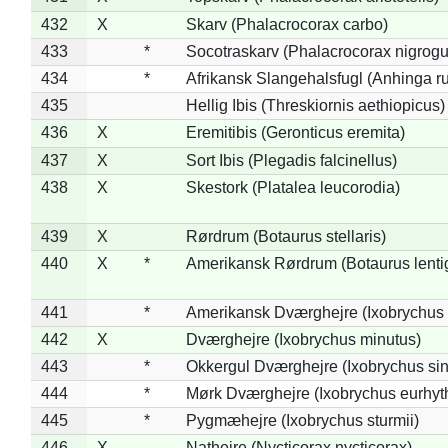
432
X
Skarv (Phalacrocorax carbo)
433
*
Socotraskarv (Phalacrocorax nigrogul
434
*
Afrikansk Slangehalsfugl (Anhinga ru
435
Hellig Ibis (Threskiornis aethiopicus)
436
X
Eremitibis (Geronticus eremita)
437
X
Sort Ibis (Plegadis falcinellus)
438
X
Skestork (Platalea leucorodia)
439
X
Rørdrum (Botaurus stellaris)
440
X
*
Amerikansk Rørdrum (Botaurus lenti
441
*
Amerikansk Dværghejre (Ixobrychus e
442
X
Dværghejre (Ixobrychus minutus)
443
*
Okkergul Dværghejre (Ixobrychus sin
444
*
Mørk Dværghejre (Ixobrychus eurhy
445
*
Pygmæhejre (Ixobrychus sturmii)
446
X
Nathejre (Nycticorax nycticorax)