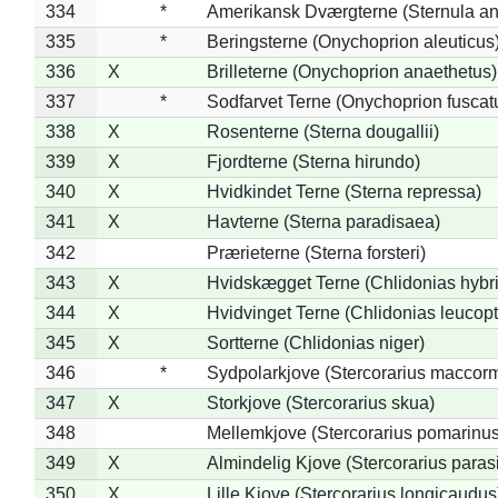
334
*
Amerikansk Dværgterne (Sternula ant
335
*
Beringsterne (Onychoprion aleuticus
336
X
Brilleterne (Onychoprion anaethetus)
337
*
Sodfarvet Terne (Onychoprion fuscat
338
X
Rosenterne (Sterna dougallii)
339
X
Fjordterne (Sterna hirundo)
340
X
Hvidkindet Terne (Sterna repressa)
341
X
Havterne (Sterna paradisaea)
342
Prærieterne (Sterna forsteri)
343
X
Hvidskægget Terne (Chlidonias hybr
344
X
Hvidvinget Terne (Chlidonias leucopt
345
X
Sortterne (Chlidonias niger)
346
*
Sydpolarkjove (Stercorarius maccorm
347
X
Storkjove (Stercorarius skua)
348
Mellemkjove (Stercorarius pomarinus
349
X
Almindelig Kjove (Stercorarius parasi
350
X
Lille Kjove (Stercorarius longicaudus