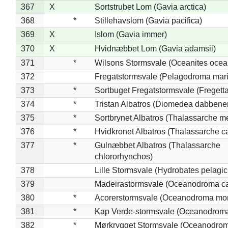
367
X
Sortstrubet Lom (Gavia arctica)
368
*
Stillehavslom (Gavia pacifica)
369
X
Islom (Gavia immer)
370
X
Hvidnæbbet Lom (Gavia adamsii)
371
*
Wilsons Stormsvale (Oceanites ocea
372
Fregatstormsvale (Pelagodroma mar
373
*
Sortbuget Fregatstormsvale (Fregetta
374
*
Tristan Albatros (Diomedea dabbene
375
*
Sortbrynet Albatros (Thalassarche m
376
*
Hvidkronet Albatros (Thalassarche c
377
*
Gulnæbbet Albatros (Thalassarche
chlororhynchos)
378
Lille Stormsvale (Hydrobates pelagic
379
Madeirastormsvale (Oceanodroma ca
380
*
Acorerstormsvale (Oceanodroma mon
381
*
Kap Verde-stormsvale (Oceanodroma
382
*
Mørkrygget Stormsvale (Oceanodrom