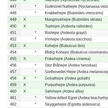
447
*
Gulkronet Nathejre (Nyctanassa viol
448
*
Krabbehejre (Butorides virescens)
449
X
Mangrovehejre (Butorides striata)
450
X
Tophejre (Ardeola ralloides)
451
*
Rishejre (Ardeola grayii)
452
*
Vinhejre (Ardeola bacchus)
453
X
Kohejre (Bubulcus ibis)
454
*
Østlig Kohejre (Bubulcus coromandu
455
X
Fiskehejre (Ardea cinerea)
456
*
Stor Blåhejre (Ardea herodias)
457
*
Sorthovedet Hejre (Ardea melanocep
458
X
*
Goliathejre (Ardea goliath)
459
X
Purpurhejre (Ardea purpurea)
460
X
Sølvhejre (Ardea alba)
461
*
Yellow-billed Egret (Ardea brachyrh
462
*
Skyggehejre (Egretta ardesiaca)