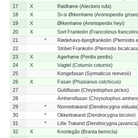
17
X
Rødhøne (Alectoris rufa)
18
X
Si-si Ørkenhøne (Ammoperdix griseo
19
X
Ørkenhøne (Ammoperdix heyi)
20
X
Sort Frankolin (Francolinus francolin
21
*
Rødehavs-bjergfrankolin (Pternistis e
22
Stribet Frankolin (Pternistis bicalcara
23
X
Agerhøne (Perdix perdix)
24
X
Vagtel (Coturnix coturnix)
25
Kongefasan (Syrmaticus reevesii)
26
X
Fasan (Phasianus colchicus)
27
Guldfasan (Chrysolophus pictus)
28
Amherstfasan (Chrysolophus amhers
29
*
Nonnetræand (Dendrocygna viduata
30
*
Okkertræand (Dendrocygna bicolor)
31
*
Lille Træand (Dendrocygna javanica
32
X
Knortegås (Branta bernicla)