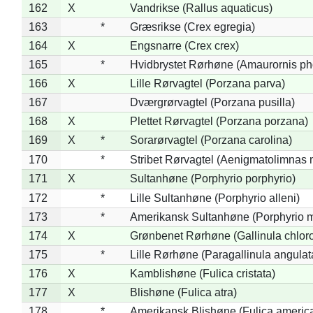
162
X
Vandrikse (Rallus aquaticus)
163
*
Græsrikse (Crex egregia)
164
X
Engsnarre (Crex crex)
165
*
Hvidbrystet Rørhøne (Amaurornis ph
166
X
Lille Rørvagtel (Porzana parva)
167
Dværgrørvagtel (Porzana pusilla)
168
X
Plettet Rørvagtel (Porzana porzana)
169
X
*
Sorarørvagtel (Porzana carolina)
170
*
Stribet Rørvagtel (Aenigmatolimnas 
171
X
Sultanhøne (Porphyrio porphyrio)
172
*
Lille Sultanhøne (Porphyrio alleni)
173
*
Amerikansk Sultanhøne (Porphyrio m
174
X
Grønbenet Rørhøne (Gallinula chlor
175
*
Lille Rørhøne (Paragallinula angulat
176
X
Kamblishøne (Fulica cristata)
177
X
Blishøne (Fulica atra)
178
*
Amerikansk Blishøne (Fulica americ