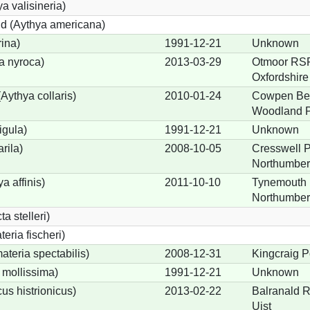
a valisineria)
nd (Aythya americana)
rina)
1991-12-21
Unknown
a nyroca)
2013-03-29
Otmoor RS
Oxfordshire
Aythya collaris)
2010-01-24
Cowpen Be
Woodland P
igula)
1991-12-21
Unknown
rila)
2008-10-05
Cresswell 
Northumber
a affinis)
2011-10-10
Tynemouth (
Northumber
a stelleri)
eria fischeri)
teria spectabilis)
2008-12-31
Kingcraig Po
 mollissima)
1991-12-21
Unknown
us histrionicus)
2013-02-22
Balranald 
Uist