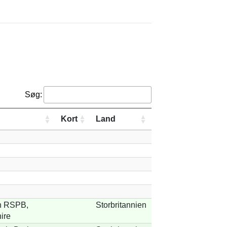
Søg:
Kort
Land
n RSPB,
Storbritannien
ire