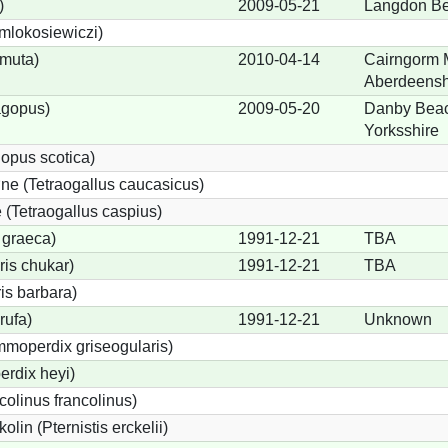
)
2009-05-21
Langdon Be
 mlokosiewiczi)
 muta)
2010-04-14
Cairngorm 
Aberdeensh
agopus)
2009-05-20
Danby Beac
Yorksshire
opus scotica)
e (Tetraogallus caucasicus)
(Tetraogallus caspius)
 graeca)
1991-12-21
TBA
is chukar)
1991-12-21
TBA
is barbara)
rufa)
1991-12-21
Unknown
moperdix griseogularis)
rdix heyi)
colinus francolinus)
lin (Pternistis erckelii)