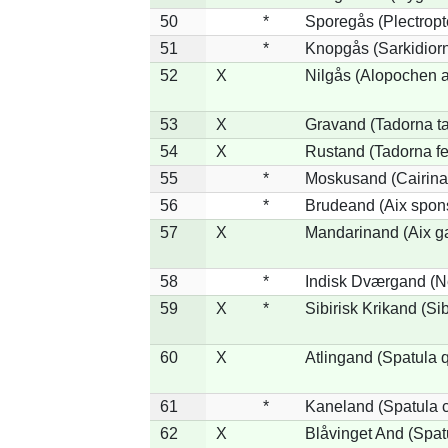
50
*
Sporegås (Plectrop
51
*
Knopgås (Sarkidiorn
52
X
Nilgås (Alopochen a
53
X
Gravand (Tadorna t
54
X
Rustand (Tadorna fe
55
*
Moskusand (Cairina
56
*
Brudeand (Aix spon
57
X
Mandarinand (Aix ga
58
*
Indisk Dværgand (N
59
X
*
Sibirisk Krikand (Si
60
X
Atlingand (Spatula 
61
*
Kaneland (Spatula 
62
X
Blåvinget And (Spat