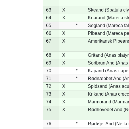
63
X
Skeand (Spatula cly
64
X
Knarand (Mareca st
65
*
Segland (Mareca fal
66
X
Pibeand (Mareca pe
67
X
Amerikansk Pibeand
68
X
Gråand (Anas platy
69
X
Sortbrun And (Anas 
70
*
Kapand (Anas capen
71
*
Rødnæbbet And (Ana
72
X
Spidsand (Anas acu
73
X
Krikand (Anas crecc
74
X
Marmorand (Marmaron
75
X
Rødhovedet And (Net
76
*
Rødøjet And (Netta 