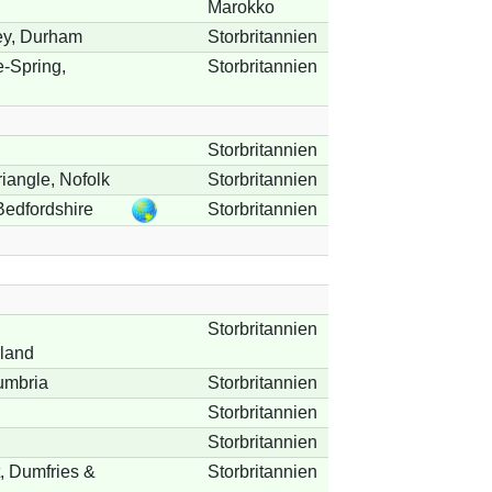
Marokko
ey, Durham
Storbritannien
-Spring,
Storbritannien
Storbritannien
riangle, Nofolk
Storbritannien
Bedfordshire
Storbritannien
Storbritannien
land
umbria
Storbritannien
Storbritannien
Storbritannien
, Dumfries &
Storbritannien