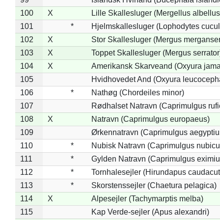
100
X
Lille Skallesluger (Mergellus albellus
101
*
Hjelmskallesluger (Lophodytes cucul
102
X
Stor Skallesluger (Mergus merganser
103
X
Toppet Skallesluger (Mergus serrator
104
X
Amerikansk Skarveand (Oxyura jama
105
Hvidhovedet And (Oxyura leucoceph
106
*
Nathøg (Chordeiles minor)
107
Rødhalset Natravn (Caprimulgus rufic
108
X
Natravn (Caprimulgus europaeus)
109
Ørkennatravn (Caprimulgus aegyptiu
110
*
Nubisk Natravn (Caprimulgus nubicu
111
*
Gylden Natravn (Caprimulgus eximiu
112
*
Tornhalesejler (Hirundapus caudacut
113
*
Skorstenssejler (Chaetura pelagica)
114
X
Alpesejler (Tachymarptis melba)
115
Kap Verde-sejler (Apus alexandri)