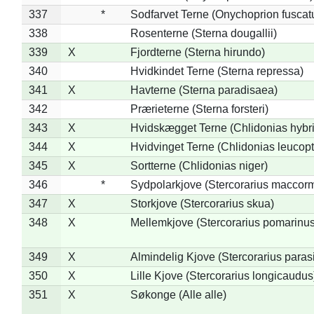
337
*
Sodfarvet Terne (Onychoprion fuscat
338
Rosenterne (Sterna dougallii)
339
X
Fjordterne (Sterna hirundo)
340
Hvidkindet Terne (Sterna repressa)
341
X
Havterne (Sterna paradisaea)
342
Prærieterne (Sterna forsteri)
343
X
Hvidskægget Terne (Chlidonias hybr
344
X
Hvidvinget Terne (Chlidonias leucopt
345
X
Sortterne (Chlidonias niger)
346
*
Sydpolarkjove (Stercorarius maccorm
347
X
Storkjove (Stercorarius skua)
348
X
Mellemkjove (Stercorarius pomarinus
349
X
Almindelig Kjove (Stercorarius parasi
350
X
Lille Kjove (Stercorarius longicaudus
351
X
Søkonge (Alle alle)