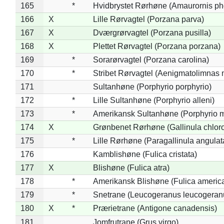
165
*
Hvidbrystet Rørhøne (Amaurornis ph
166
X
Lille Rørvagtel (Porzana parva)
167
X
Dværgrørvagtel (Porzana pusilla)
168
X
Plettet Rørvagtel (Porzana porzana)
169
*
Sorarørvagtel (Porzana carolina)
170
*
Stribet Rørvagtel (Aenigmatolimnas 
171
Sultanhøne (Porphyrio porphyrio)
172
*
Lille Sultanhøne (Porphyrio alleni)
173
*
Amerikansk Sultanhøne (Porphyrio m
174
X
Grønbenet Rørhøne (Gallinula chlor
175
*
Lille Rørhøne (Paragallinula angulat
176
Kamblishøne (Fulica cristata)
177
X
Blishøne (Fulica atra)
178
*
Amerikansk Blishøne (Fulica americ
179
*
Snetrane (Leucogeranus leucogeran
180
X
*
Prærietrane (Antigone canadensis)
181
Jomfrutrane (Grus virgo)