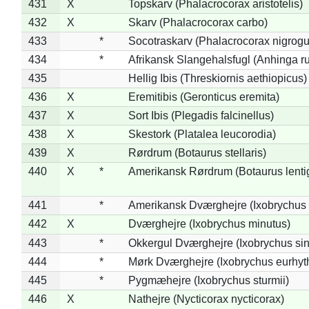
431
X
Topskarv (Phalacrocorax aristotelis)
432
X
Skarv (Phalacrocorax carbo)
433
*
Socotraskarv (Phalacrocorax nigrogul
434
*
Afrikansk Slangehalsfugl (Anhinga ru
435
Hellig Ibis (Threskiornis aethiopicus)
436
X
Eremitibis (Geronticus eremita)
437
X
Sort Ibis (Plegadis falcinellus)
438
X
Skestork (Platalea leucorodia)
439
X
Rørdrum (Botaurus stellaris)
440
X
*
Amerikansk Rørdrum (Botaurus lenti
441
*
Amerikansk Dværghejre (Ixobrychus e
442
X
Dværghejre (Ixobrychus minutus)
443
*
Okkergul Dværghejre (Ixobrychus sin
444
*
Mørk Dværghejre (Ixobrychus eurhy
445
*
Pygmæhejre (Ixobrychus sturmii)
446
X
Nathejre (Nycticorax nycticorax)