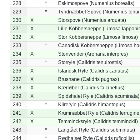
228
*
Eskimospove (Numenius borealis)
229
*
Tyndnæbbet Spove (Numenius tenuiro
230
X
Storspove (Numenius arquata)
231
X
Lille Kobbersneppe (Limosa lapponi
232
X
Stor Kobbersneppe (Limosa limosa)
233
*
Canadisk Kobbersneppe (Limosa ha
234
X
Stenvender (Arenaria interpres)
235
*
Storryle (Calidris tenuirostris)
236
X
Islandsk Ryle (Calidris canutus)
237
X
Brushane (Calidris pugnax)
238
X
Kærløber (Calidris falcinellus)
239
X
Spidshalet Ryle (Calidris acuminata)
240
*
Klireryle (Calidris himantopus)
241
X
Krumnæbbet Ryle (Calidris ferrugine
242
X
Temmincksryle (Calidris temminckii)
243
*
Langtået Ryle (Calidris subminuta)
244
*
Rødhalset Ryle (Calidris ruficollis)