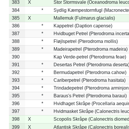
383
X
Stor Stormsvale (Oceanodroma leuc
384
*
Sydlig Kæmpestormfugl (Macronecte
385
X
Mallemuk (Fulmarus glacialis)
386
*
Kappetrel (Daption capense)
387
*
Hvidbuget Petrel (Pterodroma incerta
388
*
Fløjlspetrel (Pterodroma mollis)
389
*
Madeirapetrel (Pterodroma madeira)
390
Kap Verde-petrel (Pterodroma feae)
391
*
Desertas Petrel (Pterodroma deserta
392
*
Bermudapetrel (Pterodroma cahow)
393
*
Cariberpetrel (Pterodroma hasitata)
394
*
Trindadepetrel (Pterodroma arminjon
395
*
Baraus's Petrel (Pterodroma baraui)
396
*
Hvidhaget Skråpe (Procellaria aequin
397
*
Hvidmasket Skråpe (Calonectris leu
398
X
Scopolis Skråpe (Calonectris diome
399
X
Atlantisk Skråpe (Calonectris boreali