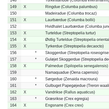
148
*
Turkestandue (Columba eversmanni
149
X
Ringdue (Columba palumbus)
150
Madeiradue (Columba trocaz)
151
X
Laurbærdue (Columba bollii)
152
Hvidhalet Laurbærdue (Columba jun
153
X
Turteldue (Streptopelia turtur)
154
X
Østlig Turteldue (Streptopelia oriental
155
X
Tyrkerdue (Streptopelia decaocto)
156
*
Skoggerdue (Streptopelia roseogrise
157
*
Guløjet Skoggerdue (Streptopelia de
158
X
Palmedue (Spilopelia senegalensis)
159
Namaquadue (Oena capensis)
160
*
Sørgedue (Zenaida macroura)
161
*
Gulbuget Papegøjedue (Treron waali
162
X
Vandrikse (Rallus aquaticus)
163
*
Græsrikse (Crex egregia)
164
X
Engsnarre (Crex crex)