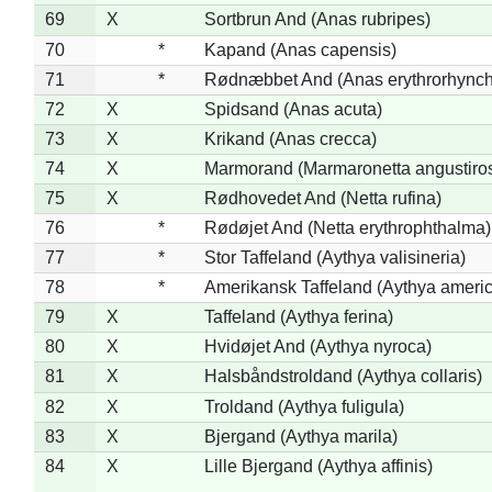
69
X
Sortbrun And (Anas rubripes)
70
*
Kapand (Anas capensis)
71
*
Rødnæbbet And (Anas erythrorhynch
72
X
Spidsand (Anas acuta)
73
X
Krikand (Anas crecca)
74
X
Marmorand (Marmaronetta angustirost
75
X
Rødhovedet And (Netta rufina)
76
*
Rødøjet And (Netta erythrophthalma)
77
*
Stor Taffeland (Aythya valisineria)
78
*
Amerikansk Taffeland (Aythya ameri
79
X
Taffeland (Aythya ferina)
80
X
Hvidøjet And (Aythya nyroca)
81
X
Halsbåndstroldand (Aythya collaris)
82
X
Troldand (Aythya fuligula)
83
X
Bjergand (Aythya marila)
84
X
Lille Bjergand (Aythya affinis)