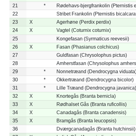
21
*
Rødehavs-bjergfrankolin (Pternistis e
22
Stribet Frankolin (Pternistis bicalcara
23
X
Agerhøne (Perdix perdix)
24
X
Vagtel (Coturnix coturnix)
25
Kongefasan (Syrmaticus reevesii)
26
X
Fasan (Phasianus colchicus)
27
Guldfasan (Chrysolophus pictus)
28
Amherstfasan (Chrysolophus amhers
29
*
Nonnetræand (Dendrocygna viduata
30
*
Okkertræand (Dendrocygna bicolor)
31
*
Lille Træand (Dendrocygna javanica
32
X
Knortegås (Branta bernicla)
33
X
Rødhalset Gås (Branta ruficollis)
34
X
Canadagås (Branta canadensis)
35
X
Bramgås (Branta leucopsis)
36
Dværgcanadagås (Branta hutchinsii)