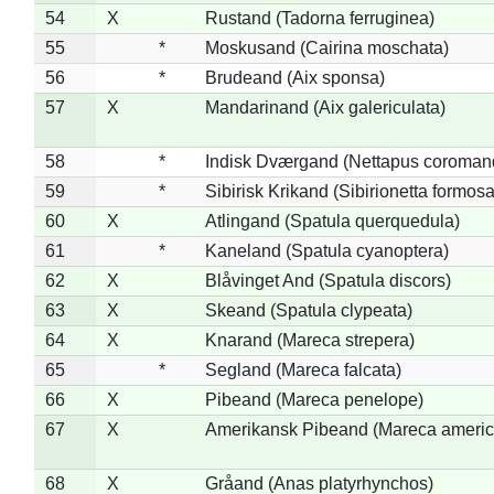
54
X
Rustand (Tadorna ferruginea)
55
*
Moskusand (Cairina moschata)
56
*
Brudeand (Aix sponsa)
57
X
Mandarinand (Aix galericulata)
58
*
Indisk Dværgand (Nettapus coroman
59
*
Sibirisk Krikand (Sibirionetta formosa
60
X
Atlingand (Spatula querquedula)
61
*
Kaneland (Spatula cyanoptera)
62
X
Blåvinget And (Spatula discors)
63
X
Skeand (Spatula clypeata)
64
X
Knarand (Mareca strepera)
65
*
Segland (Mareca falcata)
66
X
Pibeand (Mareca penelope)
67
X
Amerikansk Pibeand (Mareca americ
68
X
Gråand (Anas platyrhynchos)