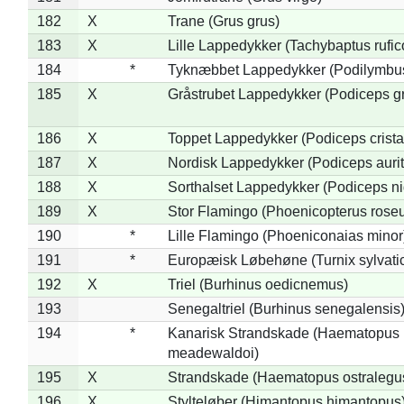
182
X
Trane (Grus grus)
183
X
Lille Lappedykker (Tachybaptus rufico
184
*
Tyknæbbet Lappedykker (Podilymbu
185
X
Gråstrubet Lappedykker (Podiceps g
186
X
Toppet Lappedykker (Podiceps crista
187
X
Nordisk Lappedykker (Podiceps aurit
188
X
Sorthalset Lappedykker (Podiceps nig
189
X
Stor Flamingo (Phoenicopterus rose
190
*
Lille Flamingo (Phoeniconaias minor
191
*
Europæisk Løbehøne (Turnix sylvati
192
X
Triel (Burhinus oedicnemus)
193
Senegaltriel (Burhinus senegalensis
194
*
Kanarisk Strandskade (Haematopus
meadewaldoi)
195
X
Strandskade (Haematopus ostralegu
196
X
Stylteløber (Himantopus himantopus