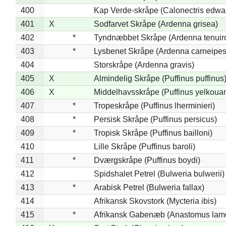
400
Kap Verde-skråpe (Calonectris edwar
401
X
Sodfarvet Skråpe (Ardenna grisea)
402
*
Tyndnæbbet Skråpe (Ardenna tenuiro
403
*
Lysbenet Skråpe (Ardenna carneipes
404
Storskråpe (Ardenna gravis)
405
X
Almindelig Skråpe (Puffinus puffinus
406
X
Middelhavsskråpe (Puffinus yelkoua
407
*
Tropeskråpe (Puffinus lherminieri)
408
*
Persisk Skråpe (Puffinus persicus)
409
*
Tropisk Skråpe (Puffinus bailloni)
410
Lille Skråpe (Puffinus baroli)
411
*
Dværgskråpe (Puffinus boydi)
412
Spidshalet Petrel (Bulweria bulwerii)
413
*
Arabisk Petrel (Bulweria fallax)
414
Afrikansk Skovstork (Mycteria ibis)
415
*
Afrikansk Gabenæb (Anastomus lame