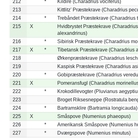
212
*
Kildire (Charadrius vociferus)
213
Kittlitz' Præstekrave (Charadrius pec
214
*
Trebåndet Præstekrave (Charadrius tr
215
X
Hvidbrystet Præstekrave (Charadrius
alexandrinus)
216
*
Sibirisk Præstekrave (Charadrius mo
217
X
*
Tibetansk Præstekrave (Charadrius at
218
Ørkenpræstekrave (Charadrius lesche
219
Kaspisk Præstekrave (Charadrius asi
220
*
Gobipræstekrave (Charadrius veredu
221
X
Pomeransfugl (Charadrius morinellu
222
*
Krokodillevogter (Pluvianus aegyptiu
223
Broget Riksesneppe (Rostratula ben
224
*
Bartramsklire (Bartramia longicauda)
225
X
Småspove (Numenius phaeopus)
226
*
Amerikansk Småspove (Numenius h
227
*
Dværgspove (Numenius minutus)