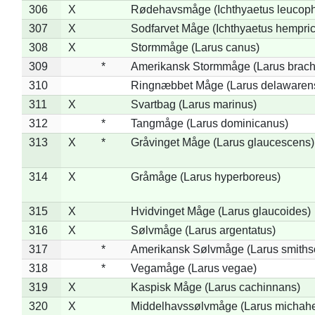
306
X
Rødehavsmåge (Ichthyaetus leucop
307
X
Sodfarvet Måge (Ichthyaetus hempric
308
X
Stormmåge (Larus canus)
309
*
Amerikansk Stormmåge (Larus brach
310
Ringnæbbet Måge (Larus delawarens
311
X
Svartbag (Larus marinus)
312
*
Tangmåge (Larus dominicanus)
313
X
*
Gråvinget Måge (Larus glaucescens)
314
X
Gråmåge (Larus hyperboreus)
315
X
Hvidvinget Måge (Larus glaucoides)
316
X
Sølvmåge (Larus argentatus)
317
*
Amerikansk Sølvmåge (Larus smiths
318
*
Vegamåge (Larus vegae)
319
X
Kaspisk Måge (Larus cachinnans)
320
X
Middelhavssølvmåge (Larus michahel