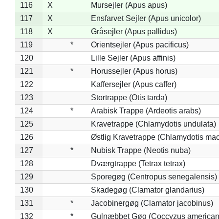
116
X
Mursejler (Apus apus)
117
X
Ensfarvet Sejler (Apus unicolor)
118
X
Gråsejler (Apus pallidus)
119
*
Orientsejler (Apus pacificus)
120
Lille Sejler (Apus affinis)
121
*
Horussejler (Apus horus)
122
Kaffersejler (Apus caffer)
123
Stortrappe (Otis tarda)
124
*
Arabisk Trappe (Ardeotis arabs)
125
Kravetrappe (Chlamydotis undulata)
126
Østlig Kravetrappe (Chlamydotis mac
127
*
Nubisk Trappe (Neotis nuba)
128
Dværgtrappe (Tetrax tetrax)
129
Sporegøg (Centropus senegalensis)
130
Skadegøg (Clamator glandarius)
131
*
Jacobinergøg (Clamator jacobinus)
132
*
Gulnæbbet Gøg (Coccyzus american