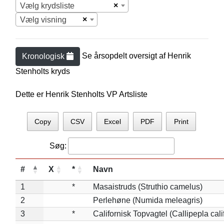
×
Vælg krydsliste
×
Vælg visning
Se årsopdelt oversigt af
Henrik
Kronologisk
Stenholt
s kryds
Dette er Henrik Stenholts VP Artsliste
Copy
CSV
Excel
PDF
Print
Søg:
#
X
*
Navn
1
*
Masaistruds (Struthio camelus)
2
Perlehøne (Numida meleagris)
3
*
Californisk Topvagtel (Callipepla cali