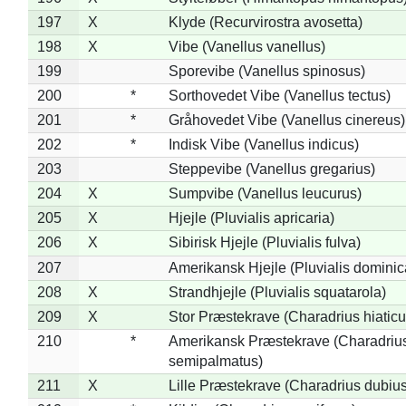
197
X
Klyde (Recurvirostra avosetta)
198
X
Vibe (Vanellus vanellus)
199
Sporevibe (Vanellus spinosus)
200
*
Sorthovedet Vibe (Vanellus tectus)
201
*
Gråhovedet Vibe (Vanellus cinereus)
202
*
Indisk Vibe (Vanellus indicus)
203
Steppevibe (Vanellus gregarius)
204
X
Sumpvibe (Vanellus leucurus)
205
X
Hjejle (Pluvialis apricaria)
206
X
Sibirisk Hjejle (Pluvialis fulva)
207
Amerikansk Hjejle (Pluvialis dominic
208
X
Strandhjejle (Pluvialis squatarola)
209
X
Stor Præstekrave (Charadrius hiaticu
210
*
Amerikansk Præstekrave (Charadriu
semipalmatus)
211
X
Lille Præstekrave (Charadrius dubius