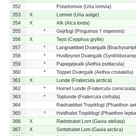
352
Polarlomvie (Uria lomvia)
353
X
Lomvie (Uria aalge)
354
X
Alk (Alca torda)
355
*
Gejrfugl (Pinguinus † impennis)
356
X
Tejst (Cepphus grylle)
357
*
Langnæbbet Dværgalk (Brachyramph
358
*
Hvidbrynet Dværgalk (Synthliboramp
359
*
Papegøjealk (Aethia psittacula)
360
*
Toppet Dværgalk (Aethia cristatella)
361
X
Lunde (Fratercula arctica)
362
*
Hornet Lunde (Fratercula corniculata
363
*
Toplunde (Fratercula cirrhata)
364
Rødnæbbet Tropikfugl (Phaethon ae
365
*
Hvidhalet Tropikfugl (Phaethon leptu
366
X
Rødstrubet Lom (Gavia stellata)
367
X
Sortstrubet Lom (Gavia arctica)