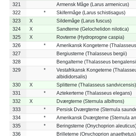
321
Armensk Måge (Larus armenicus)
322
*
Skifermåge (Larus schistisagus)
323
X
Sildemåge (Larus fuscus)
324
X
Sandterne (Gelochelidon nilotica)
325
X
Rovterne (Hydroprogne caspia)
326
*
Amerikansk Kongeterne (Thalasseu
327
Bergiusterne (Thalasseus bergii)
328
Bengalterne (Thalasseus bengalensi
329
*
Vestafrikansk Kongeterne (Thalasse
albididorsalis)
330
X
Splitterne (Thalasseus sandvicensis)
331
*
Aztekerterne (Thalasseus elegans)
332
X
Dværgterne (Sternula albifrons)
333
*
Persisk Dværgterne (Sternula saunde
334
*
Amerikansk Dværgterne (Sternula ant
335
*
Beringsterne (Onychoprion aleuticus
336
Brilleterne (Onychoprion anaethetus)