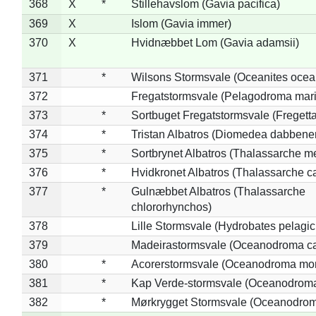
368
X
*
Stillehavslom (Gavia pacifica)
369
X
Islom (Gavia immer)
370
X
Hvidnæbbet Lom (Gavia adamsii)
371
*
Wilsons Stormsvale (Oceanites ocea
372
Fregatstormsvale (Pelagodroma mar
373
*
Sortbuget Fregatstormsvale (Fregetta
374
*
Tristan Albatros (Diomedea dabbene
375
*
Sortbrynet Albatros (Thalassarche m
376
*
Hvidkronet Albatros (Thalassarche c
377
*
Gulnæbbet Albatros (Thalassarche
chlororhynchos)
378
Lille Stormsvale (Hydrobates pelagic
379
Madeirastormsvale (Oceanodroma ca
380
*
Acorerstormsvale (Oceanodroma mon
381
*
Kap Verde-stormsvale (Oceanodroma
382
*
Mørkrygget Stormsvale (Oceanodrom