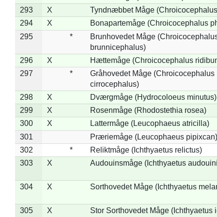
293
X
Tyndnæbbet Måge (Chroicocephalus
294
X
Bonapartemåge (Chroicocephalus ph
295
*
Brunhovedet Måge (Chroicocephalu
brunnicephalus)
296
X
Hættemåge (Chroicocephalus ridibu
297
*
Gråhovedet Måge (Chroicocephalus
cirrocephalus)
298
X
Dværgmåge (Hydrocoloeus minutus)
299
X
Rosenmåge (Rhodostethia rosea)
300
X
Lattermåge (Leucophaeus atricilla)
301
Præriemåge (Leucophaeus pipixcan
302
*
Reliktmåge (Ichthyaetus relictus)
303
X
Audouinsmåge (Ichthyaetus audouini
304
X
Sorthovedet Måge (Ichthyaetus mela
305
X
Stor Sorthovedet Måge (Ichthyaetus 