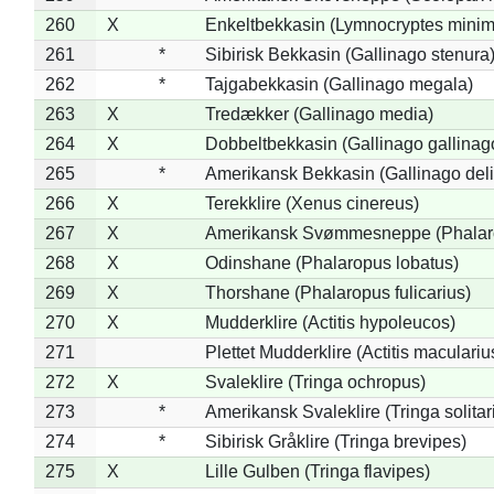
260
X
Enkeltbekkasin (Lymnocryptes minim
261
*
Sibirisk Bekkasin (Gallinago stenura
262
*
Tajgabekkasin (Gallinago megala)
263
X
Tredækker (Gallinago media)
264
X
Dobbeltbekkasin (Gallinago gallinag
265
*
Amerikansk Bekkasin (Gallinago deli
266
X
Terekklire (Xenus cinereus)
267
X
Amerikansk Svømmesneppe (Phalarop
268
X
Odinshane (Phalaropus lobatus)
269
X
Thorshane (Phalaropus fulicarius)
270
X
Mudderklire (Actitis hypoleucos)
271
Plettet Mudderklire (Actitis maculariu
272
X
Svaleklire (Tringa ochropus)
273
*
Amerikansk Svaleklire (Tringa solitar
274
*
Sibirisk Gråklire (Tringa brevipes)
275
X
Lille Gulben (Tringa flavipes)