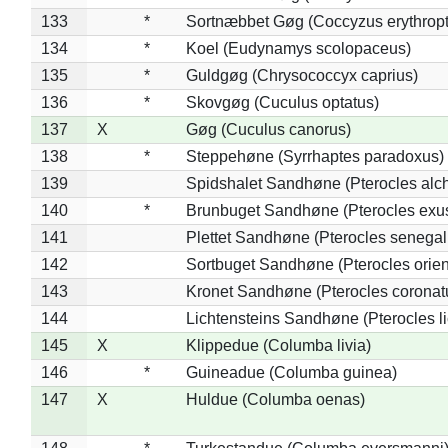
133
*
Sortnæbbet Gøg (Coccyzus erythrop
134
*
Koel (Eudynamys scolopaceus)
135
*
Guldgøg (Chrysococcyx caprius)
136
*
Skovgøg (Cuculus optatus)
137
X
Gøg (Cuculus canorus)
138
*
Steppehøne (Syrrhaptes paradoxus)
139
Spidshalet Sandhøne (Pterocles alch
140
*
Brunbuget Sandhøne (Pterocles exus
141
Plettet Sandhøne (Pterocles senegal
142
Sortbuget Sandhøne (Pterocles orient
143
Kronet Sandhøne (Pterocles coronat
144
Lichtensteins Sandhøne (Pterocles lic
145
X
Klippedue (Columba livia)
146
*
Guineadue (Columba guinea)
147
X
Huldue (Columba oenas)