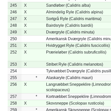
245
X
Sandløber (Calidris alba)
246
X
Almindelig Ryle (Calidris alpina)
247
X
Sortgrå Ryle (Calidris maritima)
248
X
Bairdsryle (Calidris bairdii)
249
X
Dværgryle (Calidris minuta)
250
Amerikansk Dværgryle (Calidris minut
251
X
Hvidrygget Ryle (Calidris fuscicollis)
252
X
Prærieløber (Calidris subruficollis)
253
X
Stribet Ryle (Calidris melanotos)
254
Tyknæbbet Dværgryle (Calidris pusil
255
*
Alaskaryle (Calidris mauri)
256
X
Langnæbbet Sneppeklire (Limnodro
scolopaceus)
257
*
Kortnæbbet Sneppeklire (Limnodrom
258
X
Skovsneppe (Scolopax rusticola)
259
*
Amerikansk Skovsneppe (Scolopax m