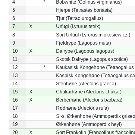
4
*
Bobwhite (Colinus virginianus)
5
Hjerpe (Tetrastes bonasia)
6
Tjur (Tetrao urogallus)
7
X
Urfugl (Lyrurus tetrix)
8
Sort Urfugl (Lyrurus mlokosiewiczi)
9
Fjeldrype (Lagopus muta)
10
X
Dalrype (Lagopus lagopus)
11
Skotsk Dalrype (Lagopus scotica)
12
*
Kaukasisk Kongehøne (Tetraogallus 
13
Kaspisk Kongehøne (Tetraogallus ca
14
Stenhøne (Alectoris graeca)
15
X
Chukarhøne (Alectoris chukar)
16
X
Berberhøne (Alectoris barbara)
17
Rødhøne (Alectoris rufa)
18
Si-si Ørkenhøne (Ammoperdix griseo
19
Ørkenhøne (Ammoperdix heyi)
20
X
Sort Frankolin (Francolinus francolin