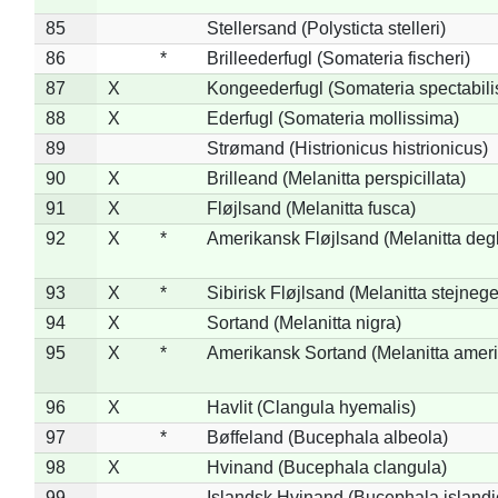
85
Stellersand (Polysticta stelleri)
86
*
Brilleederfugl (Somateria fischeri)
87
X
Kongeederfugl (Somateria spectabili
88
X
Ederfugl (Somateria mollissima)
89
Strømand (Histrionicus histrionicus)
90
X
Brilleand (Melanitta perspicillata)
91
X
Fløjlsand (Melanitta fusca)
92
X
*
Amerikansk Fløjlsand (Melanitta deg
93
X
*
Sibirisk Fløjlsand (Melanitta stejnege
94
X
Sortand (Melanitta nigra)
95
X
*
Amerikansk Sortand (Melanitta amer
96
X
Havlit (Clangula hyemalis)
97
*
Bøffeland (Bucephala albeola)
98
X
Hvinand (Bucephala clangula)
99
Islandsk Hvinand (Bucephala islandi