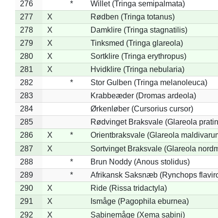
276
*
Willet (Tringa semipalmata)
277
X
Rødben (Tringa totanus)
278
X
Damklire (Tringa stagnatilis)
279
X
Tinksmed (Tringa glareola)
280
X
Sortklire (Tringa erythropus)
281
X
Hvidklire (Tringa nebularia)
282
*
Stor Gulben (Tringa melanoleuca)
283
Krabbeæder (Dromas ardeola)
284
Ørkenløber (Cursorius cursor)
285
Rødvinget Braksvale (Glareola pratin
286
X
*
Orientbraksvale (Glareola maldivaru
287
X
Sortvinget Braksvale (Glareola nord
288
*
Brun Noddy (Anous stolidus)
289
*
Afrikansk Saksnæb (Rynchops flaviro
290
X
Ride (Rissa tridactyla)
291
X
Ismåge (Pagophila eburnea)
292
X
Sabinemåge (Xema sabini)