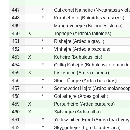
447
*
Gulkronet Nathejre (Nyctanassa viol
448
*
Krabbehejre (Butorides virescens)
449
Mangrovehejre (Butorides striata)
450
X
Tophejre (Ardeola ralloides)
451
*
Rishejre (Ardeola grayii)
452
*
Vinhejre (Ardeola bacchus)
453
X
Kohejre (Bubulcus ibis)
454
*
Østlig Kohejre (Bubulcus coromandu
455
X
Fiskehejre (Ardea cinerea)
456
*
Stor Blåhejre (Ardea herodias)
457
*
Sorthovedet Hejre (Ardea melanocep
458
*
Goliathejre (Ardea goliath)
459
X
Purpurhejre (Ardea purpurea)
460
X
Sølvhejre (Ardea alba)
461
*
Yellow-billed Egret (Ardea brachyrh
462
*
Skyggehejre (Egretta ardesiaca)