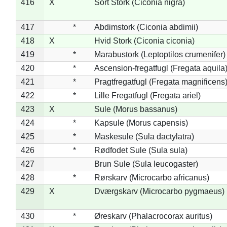
416
X
Sort Stork (Ciconia nigra)
417
*
Abdimstork (Ciconia abdimii)
418
X
Hvid Stork (Ciconia ciconia)
419
*
Marabustork (Leptoptilos crumenifer)
420
*
Ascension-fregatfugl (Fregata aquila
421
*
Pragtfregatfugl (Fregata magnificens
422
*
Lille Fregatfugl (Fregata ariel)
423
X
Sule (Morus bassanus)
424
*
Kapsule (Morus capensis)
425
*
Maskesule (Sula dactylatra)
426
*
Rødfodet Sule (Sula sula)
427
Brun Sule (Sula leucogaster)
428
*
Rørskarv (Microcarbo africanus)
429
X
Dværgskarv (Microcarbo pygmaeus)
430
*
Øreskarv (Phalacrocorax auritus)