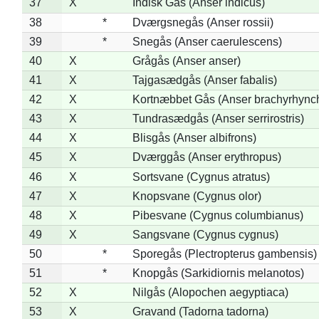
37
X
Indisk Gås (Anser indicus)
38
*
Dværgsnegås (Anser rossii)
39
*
Snegås (Anser caerulescens)
40
X
Grågås (Anser anser)
41
X
Tajgasædgås (Anser fabalis)
42
X
Kortnæbbet Gås (Anser brachyrhync
43
X
Tundrasædgås (Anser serrirostris)
44
X
Blisgås (Anser albifrons)
45
X
Dværggås (Anser erythropus)
46
X
Sortsvane (Cygnus atratus)
47
X
Knopsvane (Cygnus olor)
48
X
Pibesvane (Cygnus columbianus)
49
X
Sangsvane (Cygnus cygnus)
50
*
Sporegås (Plectropterus gambensis)
51
*
Knopgås (Sarkidiornis melanotos)
52
X
Nilgås (Alopochen aegyptiaca)
53
X
Gravand (Tadorna tadorna)