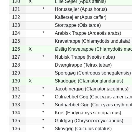
120
X
Lille Sejler (Apus affinis)
121
*
Horussejler (Apus horus)
122
Kaffersejler (Apus caffer)
123
Stortrappe (Otis tarda)
124
*
Arabisk Trappe (Ardeotis arabs)
125
Kravetrappe (Chlamydotis undulata)
126
X
Østlig Kravetrappe (Chlamydotis mac
127
*
Nubisk Trappe (Neotis nuba)
128
Dværgtrappe (Tetrax tetrax)
129
Sporegøg (Centropus senegalensis)
130
X
Skadegøg (Clamator glandarius)
131
*
Jacobinergøg (Clamator jacobinus)
132
*
Gulnæbbet Gøg (Coccyzus american
133
*
Sortnæbbet Gøg (Coccyzus erythrop
134
*
Koel (Eudynamys scolopaceus)
135
*
Guldgøg (Chrysococcyx caprius)
136
*
Skovgøg (Cuculus optatus)