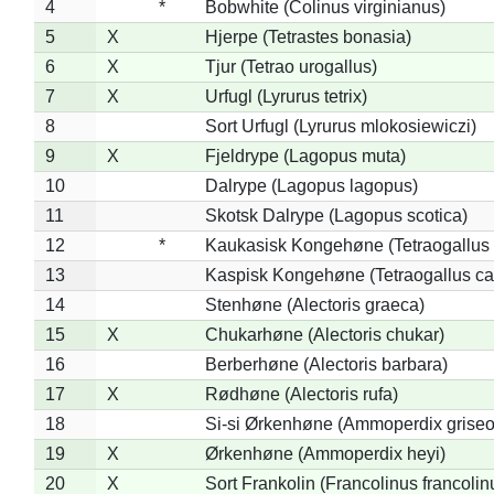
4
*
Bobwhite (Colinus virginianus)
5
X
Hjerpe (Tetrastes bonasia)
6
X
Tjur (Tetrao urogallus)
7
X
Urfugl (Lyrurus tetrix)
8
Sort Urfugl (Lyrurus mlokosiewiczi)
9
X
Fjeldrype (Lagopus muta)
10
Dalrype (Lagopus lagopus)
11
Skotsk Dalrype (Lagopus scotica)
12
*
Kaukasisk Kongehøne (Tetraogallus 
13
Kaspisk Kongehøne (Tetraogallus ca
14
Stenhøne (Alectoris graeca)
15
X
Chukarhøne (Alectoris chukar)
16
Berberhøne (Alectoris barbara)
17
X
Rødhøne (Alectoris rufa)
18
Si-si Ørkenhøne (Ammoperdix griseo
19
X
Ørkenhøne (Ammoperdix heyi)
20
X
Sort Frankolin (Francolinus francolin