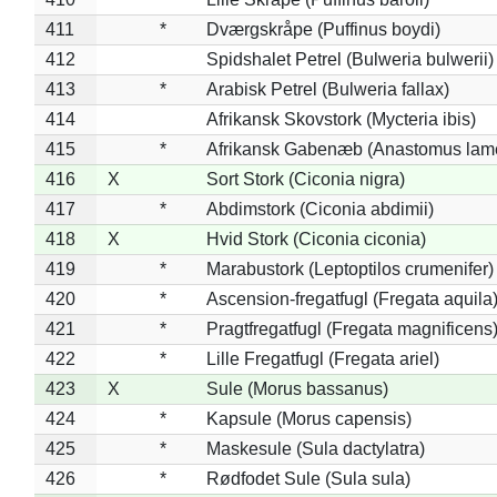
411
*
Dværgskråpe (Puffinus boydi)
412
Spidshalet Petrel (Bulweria bulwerii)
413
*
Arabisk Petrel (Bulweria fallax)
414
Afrikansk Skovstork (Mycteria ibis)
415
*
Afrikansk Gabenæb (Anastomus lame
416
X
Sort Stork (Ciconia nigra)
417
*
Abdimstork (Ciconia abdimii)
418
X
Hvid Stork (Ciconia ciconia)
419
*
Marabustork (Leptoptilos crumenifer)
420
*
Ascension-fregatfugl (Fregata aquila
421
*
Pragtfregatfugl (Fregata magnificens
422
*
Lille Fregatfugl (Fregata ariel)
423
X
Sule (Morus bassanus)
424
*
Kapsule (Morus capensis)
425
*
Maskesule (Sula dactylatra)
426
*
Rødfodet Sule (Sula sula)