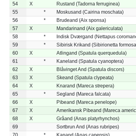
54
X
Rustand (Tadorna ferruginea)
55
*
Moskusand (Cairina moschata)
56
*
Brudeand (Aix sponsa)
57
X
Mandarinand (Aix galericulata)
58
*
Indisk Dværgand (Nettapus coroman
59
*
Sibirisk Krikand (Sibirionetta formosa
60
X
Atlingand (Spatula querquedula)
61
*
Kaneland (Spatula cyanoptera)
62
X
Blåvinget And (Spatula discors)
63
X
Skeand (Spatula clypeata)
64
X
Knarand (Mareca strepera)
65
*
Segland (Mareca falcata)
66
X
Pibeand (Mareca penelope)
67
X
Amerikansk Pibeand (Mareca americ
68
X
Gråand (Anas platyrhynchos)
69
Sortbrun And (Anas rubripes)
70
*
Kapand (Anas capensis)