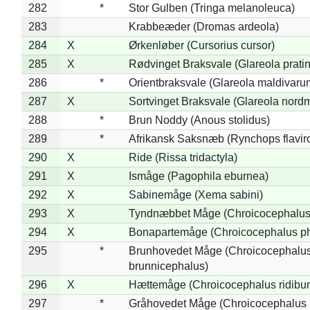
282
*
Stor Gulben (Tringa melanoleuca)
283
Krabbeæder (Dromas ardeola)
284
X
Ørkenløber (Cursorius cursor)
285
X
Rødvinget Braksvale (Glareola pratin
286
*
Orientbraksvale (Glareola maldivaru
287
X
Sortvinget Braksvale (Glareola nord
288
*
Brun Noddy (Anous stolidus)
289
*
Afrikansk Saksnæb (Rynchops flaviro
290
X
Ride (Rissa tridactyla)
291
X
Ismåge (Pagophila eburnea)
292
X
Sabinemåge (Xema sabini)
293
X
Tyndnæbbet Måge (Chroicocephalus
294
X
Bonapartemåge (Chroicocephalus ph
295
*
Brunhovedet Måge (Chroicocephalu
brunnicephalus)
296
X
Hættemåge (Chroicocephalus ridibu
297
*
Gråhovedet Måge (Chroicocephalus