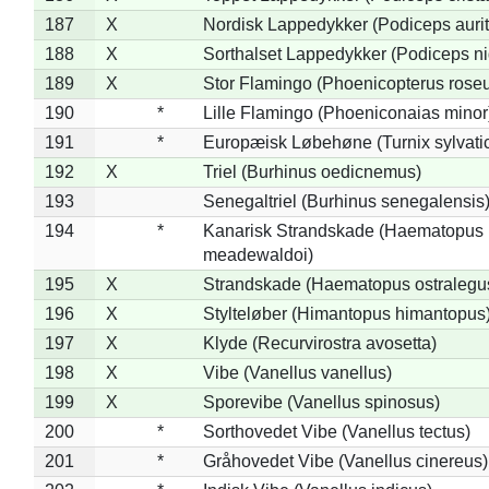
187
X
Nordisk Lappedykker (Podiceps aurit
188
X
Sorthalset Lappedykker (Podiceps nig
189
X
Stor Flamingo (Phoenicopterus rose
190
*
Lille Flamingo (Phoeniconaias minor
191
*
Europæisk Løbehøne (Turnix sylvati
192
X
Triel (Burhinus oedicnemus)
193
Senegaltriel (Burhinus senegalensis
194
*
Kanarisk Strandskade (Haematopus
meadewaldoi)
195
X
Strandskade (Haematopus ostralegu
196
X
Stylteløber (Himantopus himantopus
197
X
Klyde (Recurvirostra avosetta)
198
X
Vibe (Vanellus vanellus)
199
X
Sporevibe (Vanellus spinosus)
200
*
Sorthovedet Vibe (Vanellus tectus)
201
*
Gråhovedet Vibe (Vanellus cinereus)