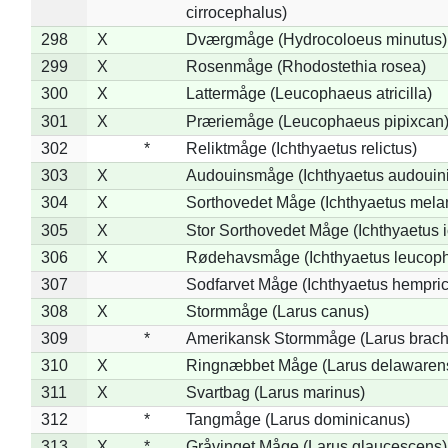
cirrocephalus)
298
X
Dværgmåge (Hydrocoloeus minutus)
299
X
Rosenmåge (Rhodostethia rosea)
300
X
Lattermåge (Leucophaeus atricilla)
301
X
Præriemåge (Leucophaeus pipixcan
302
*
Reliktmåge (Ichthyaetus relictus)
303
X
Audouinsmåge (Ichthyaetus audouini
304
X
Sorthovedet Måge (Ichthyaetus mela
305
X
Stor Sorthovedet Måge (Ichthyaetus 
306
X
Rødehavsmåge (Ichthyaetus leucop
307
Sodfarvet Måge (Ichthyaetus hempric
308
X
Stormmåge (Larus canus)
309
*
Amerikansk Stormmåge (Larus brach
310
X
Ringnæbbet Måge (Larus delawarens
311
X
Svartbag (Larus marinus)
312
*
Tangmåge (Larus dominicanus)
313
X
*
Gråvinget Måge (Larus glaucescens)