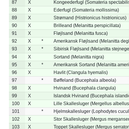
87
X
Kongeederfugl (Somateria spectabili
88
X
Ederfugl (Somateria mollissima)
89
X
Strømand (Histrionicus histrionicus)
90
X
Brilleand (Melanitta perspicillata)
91
X
Fløjlsand (Melanitta fusca)
92
X
*
Amerikansk Fløjlsand (Melanitta deg
93
X
*
Sibirisk Fløjlsand (Melanitta stejnege
94
X
Sortand (Melanitta nigra)
95
X
*
Amerikansk Sortand (Melanitta amer
96
X
Havlit (Clangula hyemalis)
97
*
Bøffeland (Bucephala albeola)
98
X
Hvinand (Bucephala clangula)
99
X
Islandsk Hvinand (Bucephala islandi
100
X
Lille Skallesluger (Mergellus albellus
101
*
Hjelmskallesluger (Lophodytes cucul
102
X
Stor Skallesluger (Mergus merganser
103
X
Toppet Skallesluger (Mergus serrator