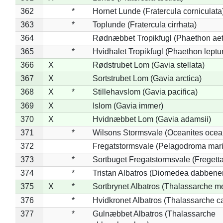
362
*
Hornet Lunde (Fratercula corniculata
363
*
Toplunde (Fratercula cirrhata)
364
Rødnæbbet Tropikfugl (Phaethon ae
365
*
Hvidhalet Tropikfugl (Phaethon leptu
366
X
Rødstrubet Lom (Gavia stellata)
367
X
Sortstrubet Lom (Gavia arctica)
368
X
*
Stillehavslom (Gavia pacifica)
369
X
Islom (Gavia immer)
370
X
Hvidnæbbet Lom (Gavia adamsii)
371
*
Wilsons Stormsvale (Oceanites ocea
372
Fregatstormsvale (Pelagodroma mar
373
*
Sortbuget Fregatstormsvale (Fregetta
374
*
Tristan Albatros (Diomedea dabbene
375
X
*
Sortbrynet Albatros (Thalassarche m
376
*
Hvidkronet Albatros (Thalassarche c
377
*
Gulnæbbet Albatros (Thalassarche