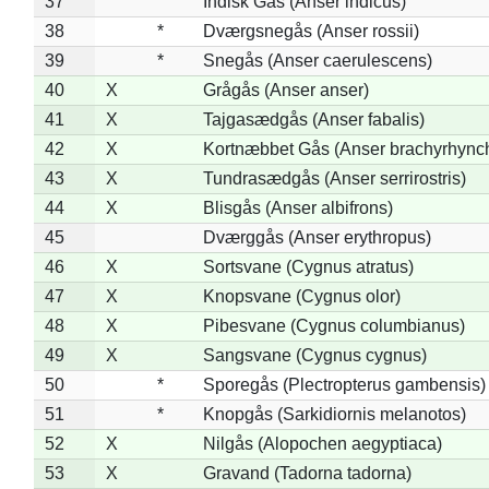
37
Indisk Gås (Anser indicus)
38
*
Dværgsnegås (Anser rossii)
39
*
Snegås (Anser caerulescens)
40
X
Grågås (Anser anser)
41
X
Tajgasædgås (Anser fabalis)
42
X
Kortnæbbet Gås (Anser brachyrhync
43
X
Tundrasædgås (Anser serrirostris)
44
X
Blisgås (Anser albifrons)
45
Dværggås (Anser erythropus)
46
X
Sortsvane (Cygnus atratus)
47
X
Knopsvane (Cygnus olor)
48
X
Pibesvane (Cygnus columbianus)
49
X
Sangsvane (Cygnus cygnus)
50
*
Sporegås (Plectropterus gambensis)
51
*
Knopgås (Sarkidiornis melanotos)
52
X
Nilgås (Alopochen aegyptiaca)
53
X
Gravand (Tadorna tadorna)