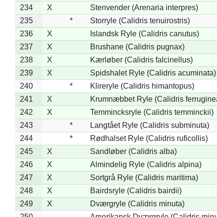
234
X
Stenvender (Arenaria interpres)
235
*
Storryle (Calidris tenuirostris)
236
X
Islandsk Ryle (Calidris canutus)
237
X
Brushane (Calidris pugnax)
238
X
Kærløber (Calidris falcinellus)
239
X
Spidshalet Ryle (Calidris acuminata)
240
*
Klireryle (Calidris himantopus)
241
X
Krumnæbbet Ryle (Calidris ferrugine
242
X
Temmincksryle (Calidris temminckii)
243
*
Langtået Ryle (Calidris subminuta)
244
*
Rødhalset Ryle (Calidris ruficollis)
245
X
Sandløber (Calidris alba)
246
X
Almindelig Ryle (Calidris alpina)
247
X
Sortgrå Ryle (Calidris maritima)
248
X
Bairdsryle (Calidris bairdii)
249
X
Dværgryle (Calidris minuta)
250
Amerikansk Dværgryle (Calidris minut