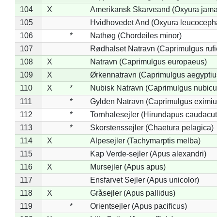
104
X
Amerikansk Skarveand (Oxyura jama
105
Hvidhovedet And (Oxyura leucoceph
106
*
Nathøg (Chordeiles minor)
107
Rødhalset Natravn (Caprimulgus rufic
108
X
Natravn (Caprimulgus europaeus)
109
X
Ørkennatravn (Caprimulgus aegyptiu
110
X
*
Nubisk Natravn (Caprimulgus nubicu
111
*
Gylden Natravn (Caprimulgus eximiu
112
*
Tornhalesejler (Hirundapus caudacut
113
*
Skorstenssejler (Chaetura pelagica)
114
X
Alpesejler (Tachymarptis melba)
115
Kap Verde-sejler (Apus alexandri)
116
X
Mursejler (Apus apus)
117
Ensfarvet Sejler (Apus unicolor)
118
X
Gråsejler (Apus pallidus)
119
*
Orientsejler (Apus pacificus)