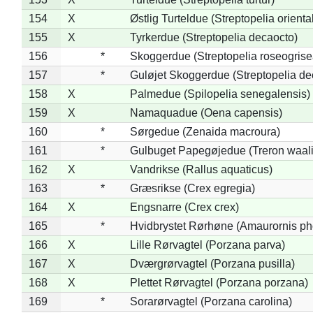
154
X
Østlig Turteldue (Streptopelia oriental
155
X
Tyrkerdue (Streptopelia decaocto)
156
*
Skoggerdue (Streptopelia roseogrise
157
*
Guløjet Skoggerdue (Streptopelia de
158
X
Palmedue (Spilopelia senegalensis)
159
X
Namaquadue (Oena capensis)
160
*
Sørgedue (Zenaida macroura)
161
*
Gulbuget Papegøjedue (Treron waali
162
X
Vandrikse (Rallus aquaticus)
163
*
Græsrikse (Crex egregia)
164
X
Engsnarre (Crex crex)
165
*
Hvidbrystet Rørhøne (Amaurornis ph
166
X
Lille Rørvagtel (Porzana parva)
167
X
Dværgrørvagtel (Porzana pusilla)
168
X
Plettet Rørvagtel (Porzana porzana)
169
*
Sorarørvagtel (Porzana carolina)