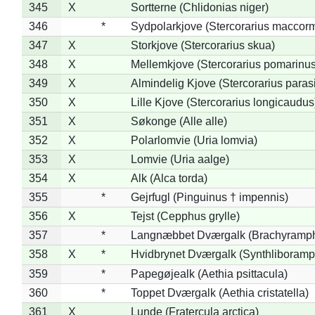
345
X
Sortterne (Chlidonias niger)
346
*
Sydpolarkjove (Stercorarius maccorm
347
X
Storkjove (Stercorarius skua)
348
X
Mellemkjove (Stercorarius pomarinus
349
X
Almindelig Kjove (Stercorarius parasi
350
X
Lille Kjove (Stercorarius longicaudus
351
X
Søkonge (Alle alle)
352
X
Polarlomvie (Uria lomvia)
353
X
Lomvie (Uria aalge)
354
X
Alk (Alca torda)
355
*
Gejrfugl (Pinguinus † impennis)
356
X
Tejst (Cepphus grylle)
357
*
Langnæbbet Dværgalk (Brachyramph
358
X
*
Hvidbrynet Dværgalk (Synthliboramp
359
*
Papegøjealk (Aethia psittacula)
360
*
Toppet Dværgalk (Aethia cristatella)
361
X
Lunde (Fratercula arctica)