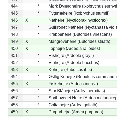
444
*
Mørk Dværghejre (Ixobrychus eurhy
445
*
Pygmæhejre (Ixobrychus sturmii)
446
X
Nathejre (Nycticorax nycticorax)
447
*
Gulkronet Nathejre (Nyctanassa viol
448
*
Krabbehejre (Butorides virescens)
449
X
Mangrovehejre (Butorides striata)
450
X
Tophejre (Ardeola ralloides)
451
*
Rishejre (Ardeola grayii)
452
*
Vinhejre (Ardeola bacchus)
453
X
Kohejre (Bubulcus ibis)
454
*
Østlig Kohejre (Bubulcus coromandu
455
X
Fiskehejre (Ardea cinerea)
456
*
Stor Blåhejre (Ardea herodias)
457
*
Sorthovedet Hejre (Ardea melanocep
458
*
Goliathejre (Ardea goliath)
459
X
Purpurhejre (Ardea purpurea)