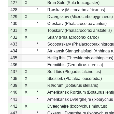
427
X
Brun Sule (Sula leucogaster)
428
*
Rørskarv (Microcarbo africanus)
429
X
Dværgskarv (Microcarbo pygmaeus)
430
*
Øreskarv (Phalacrocorax auritus)
431
X
Topskarv (Phalacrocorax aristotelis)
432
X
Skarv (Phalacrocorax carbo)
433
*
Socotraskarv (Phalacrocorax nigrogul
434
*
Afrikansk Slangehalsfugl (Anhinga ru
435
Hellig Ibis (Threskiornis aethiopicus)
436
Eremitibis (Geronticus eremita)
437
X
Sort Ibis (Plegadis falcinellus)
438
X
Skestork (Platalea leucorodia)
439
X
Rørdrum (Botaurus stellaris)
440
X
*
Amerikansk Rørdrum (Botaurus lenti
441
*
Amerikansk Dværghejre (Ixobrychus e
442
X
Dværghejre (Ixobrychus minutus)
443
*
Okkergul Dværghejre (Ixobrychus sin