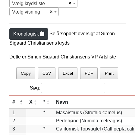
×
Vælg krydsliste
×
Vælg visning
Se årsopdelt oversigt af
Simon
Kronologisk
Sigaard Christiansen
s kryds
Dette er Simon Sigaard Christiansens VP Artsliste
Copy
CSV
Excel
PDF
Print
Søg:
#
X
*
Navn
1
*
Masaistruds (Struthio camelus)
2
Perlehøne (Numida meleagris)
3
*
Californisk Topvagtel (Callipepla cali