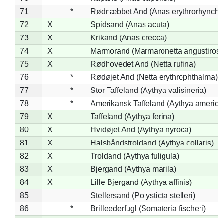
71
*
Rødnæbbet And (Anas erythrorhynch
72
X
Spidsand (Anas acuta)
73
X
Krikand (Anas crecca)
74
X
Marmorand (Marmaronetta angustirost
75
X
Rødhovedet And (Netta rufina)
76
*
Rødøjet And (Netta erythrophthalma)
77
*
Stor Taffeland (Aythya valisineria)
78
*
Amerikansk Taffeland (Aythya ameri
79
X
Taffeland (Aythya ferina)
80
X
Hvidøjet And (Aythya nyroca)
81
X
Halsbåndstroldand (Aythya collaris)
82
X
Troldand (Aythya fuligula)
83
X
Bjergand (Aythya marila)
84
X
Lille Bjergand (Aythya affinis)
85
Stellersand (Polysticta stelleri)
86
*
Brilleederfugl (Somateria fischeri)