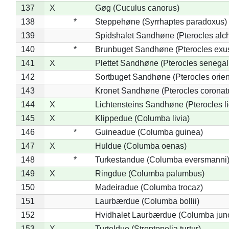
137
X
Gøg (Cuculus canorus)
138
*
Steppehøne (Syrrhaptes paradoxus)
139
Spidshalet Sandhøne (Pterocles alch
140
*
Brunbuget Sandhøne (Pterocles exus
141
X
Plettet Sandhøne (Pterocles senegal
142
Sortbuget Sandhøne (Pterocles orient
143
Kronet Sandhøne (Pterocles coronat
144
X
Lichtensteins Sandhøne (Pterocles lic
145
X
Klippedue (Columba livia)
146
*
Guineadue (Columba guinea)
147
X
Huldue (Columba oenas)
148
*
Turkestandue (Columba eversmanni
149
X
Ringdue (Columba palumbus)
150
Madeiradue (Columba trocaz)
151
Laurbærdue (Columba bollii)
152
Hvidhalet Laurbærdue (Columba jun
153
X
Turteldue (Streptopelia turtur)