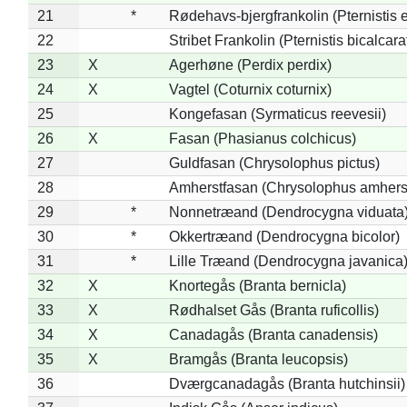
21
*
Rødehavs-bjergfrankolin (Pternistis e
22
Stribet Frankolin (Pternistis bicalcara
23
X
Agerhøne (Perdix perdix)
24
X
Vagtel (Coturnix coturnix)
25
Kongefasan (Syrmaticus reevesii)
26
X
Fasan (Phasianus colchicus)
27
Guldfasan (Chrysolophus pictus)
28
Amherstfasan (Chrysolophus amhers
29
*
Nonnetræand (Dendrocygna viduata
30
*
Okkertræand (Dendrocygna bicolor)
31
*
Lille Træand (Dendrocygna javanica
32
X
Knortegås (Branta bernicla)
33
X
Rødhalset Gås (Branta ruficollis)
34
X
Canadagås (Branta canadensis)
35
X
Bramgås (Branta leucopsis)
36
Dværgcanadagås (Branta hutchinsii)