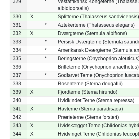
329
*
Vestafrikansk Kongeterne (Thalasse
albididorsalis)
330
X
Splitterne (Thalasseus sandvicensis)
331
*
Aztekerterne (Thalasseus elegans)
332
X
Dværgterne (Sternula albifrons)
333
*
Persisk Dværgterne (Sternula saunde
334
*
Amerikansk Dværgterne (Sternula ant
335
*
Beringsterne (Onychoprion aleuticus
336
Brilleterne (Onychoprion anaethetus)
337
*
Sodfarvet Terne (Onychoprion fuscat
338
Rosenterne (Sterna dougallii)
339
X
Fjordterne (Sterna hirundo)
340
Hvidkindet Terne (Sterna repressa)
341
X
Havterne (Sterna paradisaea)
342
Prærieterne (Sterna forsteri)
343
X
Hvidskægget Terne (Chlidonias hybr
344
X
Hvidvinget Terne (Chlidonias leucopt