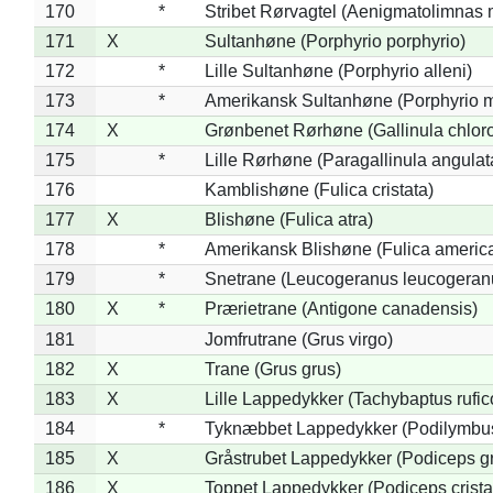
170
*
Stribet Rørvagtel (Aenigmatolimnas 
171
X
Sultanhøne (Porphyrio porphyrio)
172
*
Lille Sultanhøne (Porphyrio alleni)
173
*
Amerikansk Sultanhøne (Porphyrio m
174
X
Grønbenet Rørhøne (Gallinula chlor
175
*
Lille Rørhøne (Paragallinula angulat
176
Kamblishøne (Fulica cristata)
177
X
Blishøne (Fulica atra)
178
*
Amerikansk Blishøne (Fulica americ
179
*
Snetrane (Leucogeranus leucogeran
180
X
*
Prærietrane (Antigone canadensis)
181
Jomfrutrane (Grus virgo)
182
X
Trane (Grus grus)
183
X
Lille Lappedykker (Tachybaptus rufico
184
*
Tyknæbbet Lappedykker (Podilymbu
185
X
Gråstrubet Lappedykker (Podiceps g
186
X
Toppet Lappedykker (Podiceps crista