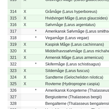
314
X
Gråmåge (Larus hyperboreus)
315
X
Hvidvinget Måge (Larus glaucoides)
316
X
Sølvmåge (Larus argentatus)
317
*
Amerikansk Sølvmåge (Larus smiths
318
*
Vegamåge (Larus vegae)
319
X
Kaspisk Måge (Larus cachinnans)
320
X
Middelhavssølvmåge (Larus michahel
321
X
Armensk Måge (Larus armenicus)
322
*
Skifermåge (Larus schistisagus)
323
X
Sildemåge (Larus fuscus)
324
X
Sandterne (Gelochelidon nilotica)
325
X
Rovterne (Hydroprogne caspia)
326
*
Amerikansk Kongeterne (Thalasseu
327
Bergiusterne (Thalasseus bergii)
328
Bengalterne (Thalasseus bengalensi