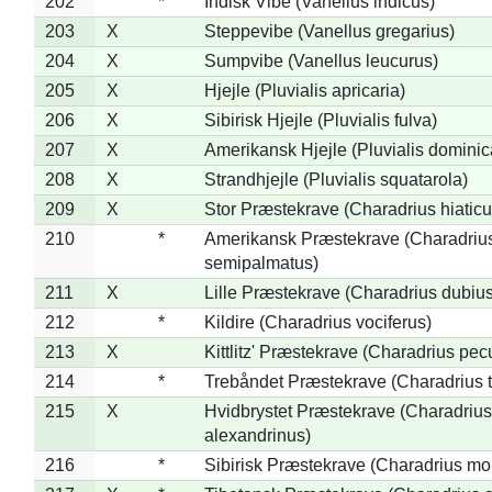
202
*
Indisk Vibe (Vanellus indicus)
203
X
Steppevibe (Vanellus gregarius)
204
X
Sumpvibe (Vanellus leucurus)
205
X
Hjejle (Pluvialis apricaria)
206
X
Sibirisk Hjejle (Pluvialis fulva)
207
X
Amerikansk Hjejle (Pluvialis dominic
208
X
Strandhjejle (Pluvialis squatarola)
209
X
Stor Præstekrave (Charadrius hiaticu
210
*
Amerikansk Præstekrave (Charadriu
semipalmatus)
211
X
Lille Præstekrave (Charadrius dubius
212
*
Kildire (Charadrius vociferus)
213
X
Kittlitz' Præstekrave (Charadrius pec
214
*
Trebåndet Præstekrave (Charadrius tr
215
X
Hvidbrystet Præstekrave (Charadrius
alexandrinus)
216
*
Sibirisk Præstekrave (Charadrius mo