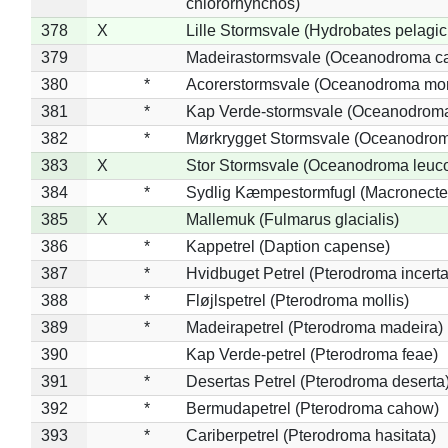
chlororhynchos)
378
X
Lille Stormsvale (Hydrobates pelagic
379
Madeirastormsvale (Oceanodroma ca
380
*
Acorerstormsvale (Oceanodroma mon
381
*
Kap Verde-stormsvale (Oceanodroma
382
*
Mørkrygget Stormsvale (Oceanodrom
383
X
Stor Stormsvale (Oceanodroma leuc
384
*
Sydlig Kæmpestormfugl (Macronecte
385
X
Mallemuk (Fulmarus glacialis)
386
*
Kappetrel (Daption capense)
387
*
Hvidbuget Petrel (Pterodroma incerta
388
*
Fløjlspetrel (Pterodroma mollis)
389
*
Madeirapetrel (Pterodroma madeira)
390
Kap Verde-petrel (Pterodroma feae)
391
*
Desertas Petrel (Pterodroma deserta
392
*
Bermudapetrel (Pterodroma cahow)
393
*
Cariberpetrel (Pterodroma hasitata)