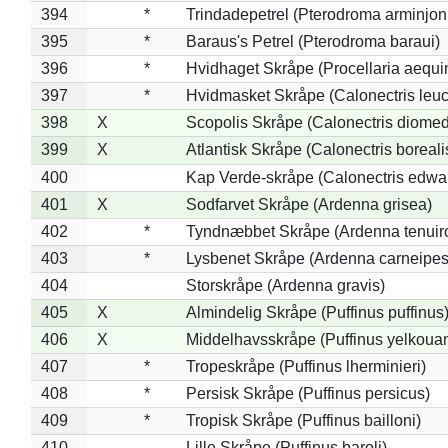
394
*
Trindadepetrel (Pterodroma arminjon
395
*
Baraus's Petrel (Pterodroma baraui)
396
*
Hvidhaget Skråpe (Procellaria aequin
397
*
Hvidmasket Skråpe (Calonectris leu
398
X
Scopolis Skråpe (Calonectris diome
399
X
Atlantisk Skråpe (Calonectris boreali
400
Kap Verde-skråpe (Calonectris edwar
401
X
Sodfarvet Skråpe (Ardenna grisea)
402
*
Tyndnæbbet Skråpe (Ardenna tenuiro
403
*
Lysbenet Skråpe (Ardenna carneipes
404
Storskråpe (Ardenna gravis)
405
X
Almindelig Skråpe (Puffinus puffinus
406
X
Middelhavsskråpe (Puffinus yelkoua
407
*
Tropeskråpe (Puffinus lherminieri)
408
*
Persisk Skråpe (Puffinus persicus)
409
*
Tropisk Skråpe (Puffinus bailloni)
410
Lille Skråpe (Puffinus baroli)