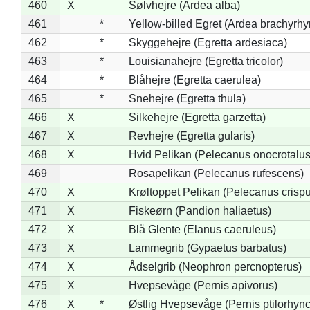
460
X
Sølvhejre (Ardea alba)
461
*
Yellow-billed Egret (Ardea brachyrh
462
*
Skyggehejre (Egretta ardesiaca)
463
*
Louisianahejre (Egretta tricolor)
464
*
Blåhejre (Egretta caerulea)
465
*
Snehejre (Egretta thula)
466
X
Silkehejre (Egretta garzetta)
467
X
Revhejre (Egretta gularis)
468
X
Hvid Pelikan (Pelecanus onocrotalus
469
Rosapelikan (Pelecanus rufescens)
470
X
Krøltoppet Pelikan (Pelecanus crisp
471
X
Fiskeørn (Pandion haliaetus)
472
X
Blå Glente (Elanus caeruleus)
473
X
Lammegrib (Gypaetus barbatus)
474
X
Ådselgrib (Neophron percnopterus)
475
X
Hvepsevåge (Pernis apivorus)
476
X
*
Østlig Hvepsevåge (Pernis ptilorhyn