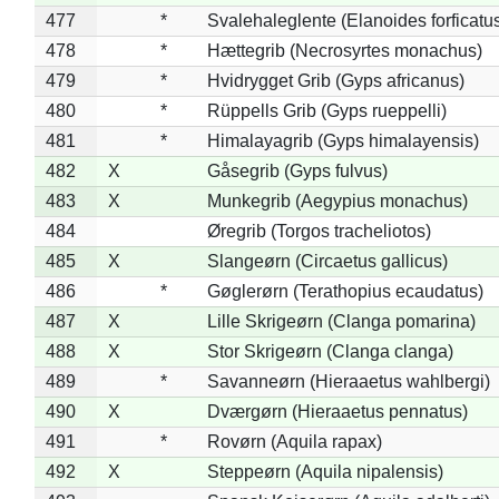
477
*
Svalehaleglente (Elanoides forficatu
478
*
Hættegrib (Necrosyrtes monachus)
479
*
Hvidrygget Grib (Gyps africanus)
480
*
Rüppells Grib (Gyps rueppelli)
481
*
Himalayagrib (Gyps himalayensis)
482
X
Gåsegrib (Gyps fulvus)
483
X
Munkegrib (Aegypius monachus)
484
Øregrib (Torgos tracheliotos)
485
X
Slangeørn (Circaetus gallicus)
486
*
Gøglerørn (Terathopius ecaudatus)
487
X
Lille Skrigeørn (Clanga pomarina)
488
X
Stor Skrigeørn (Clanga clanga)
489
*
Savanneørn (Hieraaetus wahlbergi)
490
X
Dværgørn (Hieraaetus pennatus)
491
*
Rovørn (Aquila rapax)
492
X
Steppeørn (Aquila nipalensis)