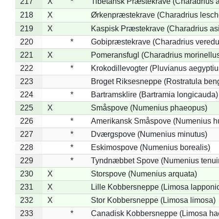
217
X
*
Tibetansk Præstekrave (Charadrius at
218
X
Ørkenpræstekrave (Charadrius lesche
219
X
Kaspisk Præstekrave (Charadrius asi
220
*
Gobipræstekrave (Charadrius veredu
221
X
Pomeransfugl (Charadrius morinellu
222
*
Krokodillevogter (Pluvianus aegyptiu
223
Broget Riksesneppe (Rostratula ben
224
*
Bartramsklire (Bartramia longicauda)
225
X
Småspove (Numenius phaeopus)
226
*
Amerikansk Småspove (Numenius h
227
*
Dværgspove (Numenius minutus)
228
*
Eskimospove (Numenius borealis)
229
*
Tyndnæbbet Spove (Numenius tenuiro
230
X
Storspove (Numenius arquata)
231
X
Lille Kobbersneppe (Limosa lapponi
232
X
Stor Kobbersneppe (Limosa limosa)
233
*
Canadisk Kobbersneppe (Limosa ha