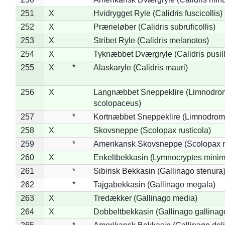
251
X
Hvidrygget Ryle (Calidris fuscicollis)
252
X
Prærieløber (Calidris subruficollis)
253
X
Stribet Ryle (Calidris melanotos)
254
X
Tyknæbbet Dværgryle (Calidris pusil
255
X
*
Alaskaryle (Calidris mauri)
256
X
Langnæbbet Sneppeklire (Limnodro
scolopaceus)
257
*
Kortnæbbet Sneppeklire (Limnodrom
258
X
Skovsneppe (Scolopax rusticola)
259
*
Amerikansk Skovsneppe (Scolopax m
260
X
Enkeltbekkasin (Lymnocryptes minim
261
*
Sibirisk Bekkasin (Gallinago stenura
262
*
Tajgabekkasin (Gallinago megala)
263
X
Tredækker (Gallinago media)
264
X
Dobbeltbekkasin (Gallinago gallinag