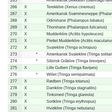
265
*
Amerikansk Bekkasin (Gallinago deli
266
X
Terekklire (Xenus cinereus)
267
X
Amerikansk Svømmesneppe (Phalarop
268
X
Odinshane (Phalaropus lobatus)
269
X
Thorshane (Phalaropus fulicarius)
270
X
Mudderklire (Actitis hypoleucos)
271
X
Plettet Mudderklire (Actitis maculariu
272
X
Svaleklire (Tringa ochropus)
273
*
Amerikansk Svaleklire (Tringa solitar
274
*
Sibirisk Gråklire (Tringa brevipes)
275
X
Lille Gulben (Tringa flavipes)
276
*
Willet (Tringa semipalmata)
277
X
Rødben (Tringa totanus)
278
X
Damklire (Tringa stagnatilis)
279
X
Tinksmed (Tringa glareola)
280
X
Sortklire (Tringa erythropus)
281
X
Hvidklire (Tringa nebularia)