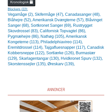
Kronologisk
Blockers (
22
):
Vegamåge (2),
Skifermåge (47),
Canadasanger (48),
Blåhejre (52),
Amerikansk Dværgterne (57),
Blåvinget
Sanger (68),
Sortkronet Sanger (69),
Rustrygget
Skovdrossel (83),
Californisk Topvagtel (86),
Pygmæhejre (86),
Nathøg (105),
Amerikansk
Kongeterne (113),
Philadelphiavireo (114),
Eremitdrossel (114),
Tajgafluesnapper (117),
Canadisk
Kobbersneppe (122),
Sortlærke (126),
Burmastær
(129),
Skarlagentangar (130),
Hvidkronet Spurv (132),
Skorstenssejler (135),
Øreskarv (139),
ANNONCER