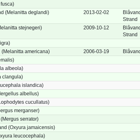
 fusca)
d (Melanitta deglandi)
2013-02-02
Blåvand
Strand
elanitta stejnegeri)
2009-10-12
Blåvand
Strand
igra)
(Melanitta americana)
2006-03-19
Blåvan
emalis)
a albeola)
 clangula)
ucephala islandica)
Mergellus albellus)
Lophodytes cucullatus)
Mergus merganser)
 (Mergus serrator)
nd (Oxyura jamaicensis)
xyura leucocephala)