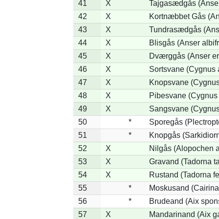
41
X
Tajgasædgås (Anser 
42
X
Kortnæbbet Gås (An
43
X
Tundrasædgås (Anser
44
X
Blisgås (Anser albif
45
X
Dværggås (Anser er
46
X
Sortsvane (Cygnus a
47
X
Knopsvane (Cygnus 
48
X
Pibesvane (Cygnus
49
X
Sangsvane (Cygnus
50
*
Sporegås (Plectrop
51
*
Knopgås (Sarkidiorn
52
X
Nilgås (Alopochen a
53
X
Gravand (Tadorna t
54
X
Rustand (Tadorna fe
55
*
Moskusand (Cairina
56
*
Brudeand (Aix spon
57
X
Mandarinand (Aix ga