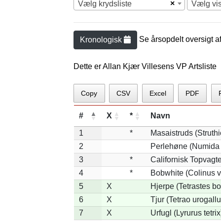
×
Vælg krydsliste
Vælg vi
Se årsopdelt oversigt a
Kronologisk
Dette er Allan Kjær Villesens VP Artsliste
Copy
CSV
Excel
PDF
#
X
*
Navn
1
*
Masaistruds (Struth
2
Perlehøne (Numida 
3
*
Californisk Topvagtel
4
*
Bobwhite (Colinus v
5
X
Hjerpe (Tetrastes b
6
X
Tjur (Tetrao urogallu
7
X
Urfugl (Lyrurus tetrix