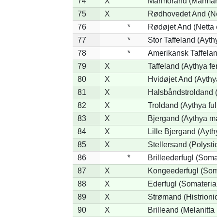
74
X
Marmorand (Marmaron
75
X
Rødhovedet And (Net
76
*
Rødøjet And (Netta 
77
*
Stor Taffeland (Aythy
78
*
Amerikansk Taffela
79
X
Taffeland (Aythya fe
80
X
Hvidøjet And (Aythy
81
X
Halsbåndstroldand (
82
X
Troldand (Aythya ful
83
X
Bjergand (Aythya ma
84
X
Lille Bjergand (Aythy
85
X
Stellersand (Polystict
86
*
Brilleederfugl (Somat
87
X
Kongeederfugl (Soma
88
X
Ederfugl (Somateria
89
X
Strømand (Histrionic
90
X
Brilleand (Melanitta 