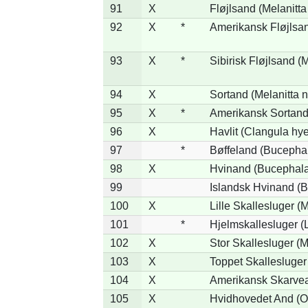
91
X
Fløjlsand (Melanitta
92
X
*
Amerikansk Fløjlsan
93
X
*
Sibirisk Fløjlsand (M
94
X
Sortand (Melanitta n
95
X
*
Amerikansk Sortand 
96
X
Havlit (Clangula hy
97
*
Bøffeland (Bucephal
98
X
Hvinand (Bucephala
99
Islandsk Hvinand (B
100
X
Lille Skallesluger (
101
*
Hjelmskallesluger (
102
X
Stor Skallesluger (
103
X
Toppet Skallesluger
104
X
Amerikansk Skarvea
105
X
Hvidhovedet And (O