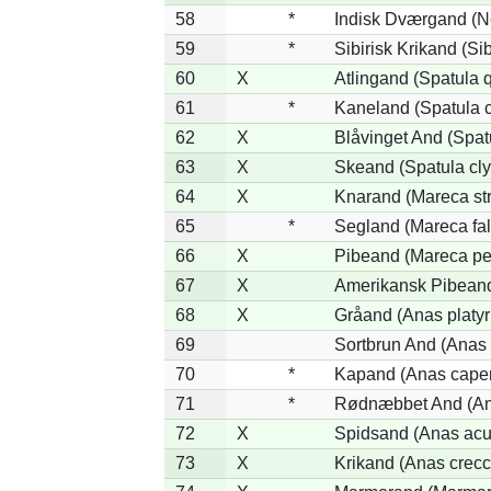
58
*
Indisk Dværgand (N
59
*
Sibirisk Krikand (Si
60
X
Atlingand (Spatula 
61
*
Kaneland (Spatula 
62
X
Blåvinget And (Spat
63
X
Skeand (Spatula cly
64
X
Knarand (Mareca st
65
*
Segland (Mareca fal
66
X
Pibeand (Mareca pe
67
X
Amerikansk Pibeand
68
X
Gråand (Anas platy
69
Sortbrun And (Anas 
70
*
Kapand (Anas capen
71
*
Rødnæbbet And (Ana
72
X
Spidsand (Anas acu
73
X
Krikand (Anas crecc