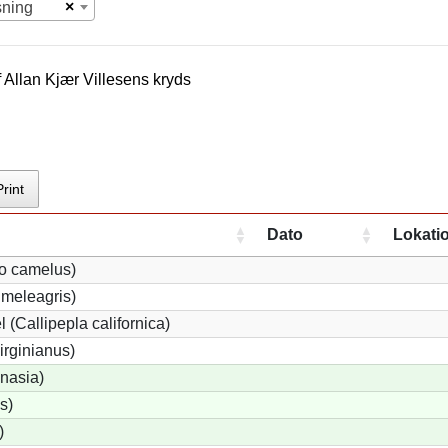
×
sning
f
Allan Kjær Villesen
s kryds
Print
Dato
Lokati
io camelus)
meleagris)
 (Callipepla californica)
irginianus)
onasia)
s)
)