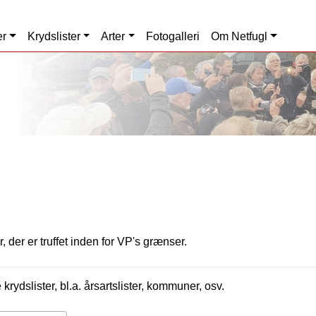
er
Krydslister
Arter
Fotogalleri
Om Netfugl
, der er truffet inden for VP's grænser.
krydslister, bl.a. årsartslister, kommuner, osv.