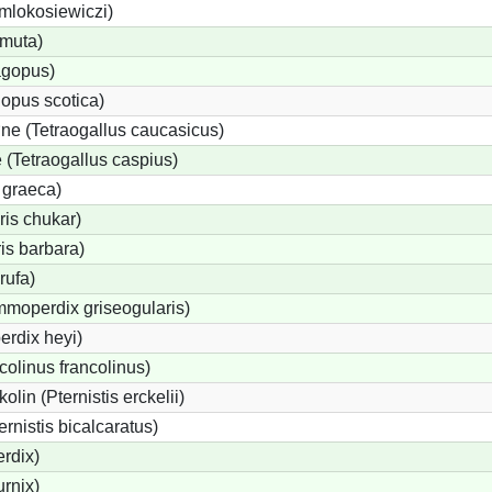
 mlokosiewiczi)
 muta)
agopus)
opus scotica)
e (Tetraogallus caucasicus)
(Tetraogallus caspius)
 graeca)
is chukar)
is barbara)
rufa)
moperdix griseogularis)
rdix heyi)
colinus francolinus)
lin (Pternistis erckelii)
ernistis bicalcaratus)
rdix)
urnix)