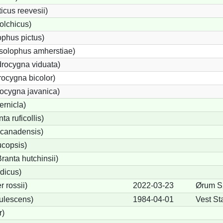
cus reevesii)
olchicus)
phus pictus)
solophus amherstiae)
rocygna viduata)
ocygna bicolor)
ocygna javanica)
ernicla)
a ruficollis)
canadensis)
ucopsis)
anta hutchinsii)
dicus)
 rossii)
2022-03-23
Ørum S
ulescens)
1984-04-01
Vest Sta
r)