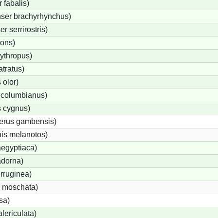
fabalis)
ser brachyrhynchus)
 serrirostris)
rons)
ythropus)
tratus)
olor)
 columbianus)
 cygnus)
terus gambensis)
is melanotos)
egyptiaca)
adorna)
rruginea)
 moschata)
sa)
lericulata)