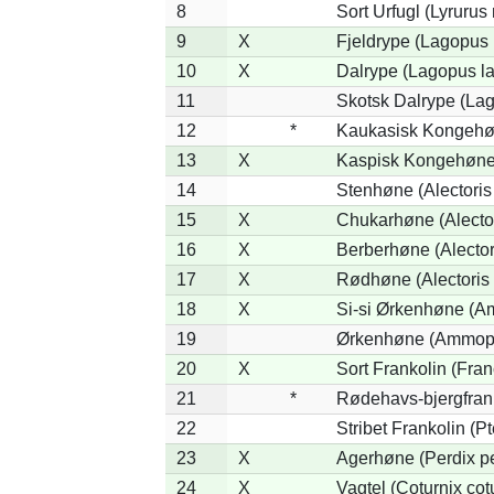
8
Sort Urfugl (Lyrurus
9
X
Fjeldrype (Lagopus
10
X
Dalrype (Lagopus l
11
Skotsk Dalrype (Lag
12
*
Kaukasisk Kongehøn
13
X
Kaspisk Kongehøne 
14
Stenhøne (Alectoris
15
X
Chukarhøne (Alector
16
X
Berberhøne (Alector
17
X
Rødhøne (Alectoris 
18
X
Si-si Ørkenhøne (Am
19
Ørkenhøne (Ammope
20
X
Sort Frankolin (Fran
21
*
Rødehavs-bjergfranko
22
Stribet Frankolin (Pt
23
X
Agerhøne (Perdix pe
24
X
Vagtel (Coturnix cot