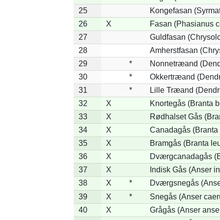
25
Kongefasan (Syrmati
26
X
Fasan (Phasianus c
27
Guldfasan (Chrysolo
28
Amherstfasan (Chry
29
*
Nonnetræand (Dend
30
*
Okkertræand (Dendr
31
*
Lille Træand (Dendr
32
X
Knortegås (Branta b
33
X
Rødhalset Gås (Brant
34
X
Canadagås (Branta 
35
X
Bramgås (Branta le
36
X
Dværgcanadagås (Br
37
X
Indisk Gås (Anser in
38
X
*
Dværgsnegås (Anser
39
X
*
Snegås (Anser caer
40
X
Grågås (Anser anse