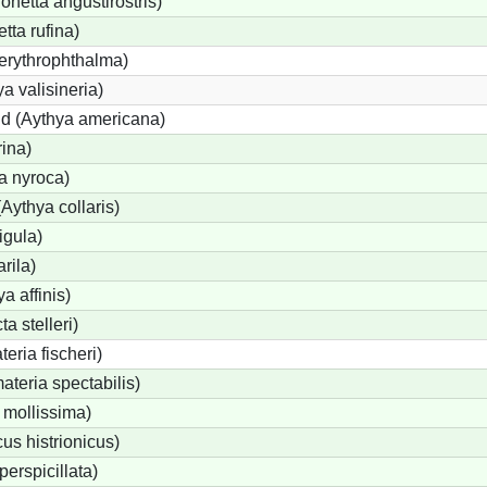
etta angustirostris)
ta rufina)
erythrophthalma)
a valisineria)
nd (Aythya americana)
rina)
a nyroca)
Aythya collaris)
igula)
rila)
a affinis)
a stelleri)
eria fischeri)
teria spectabilis)
 mollissima)
us histrionicus)
perspicillata)