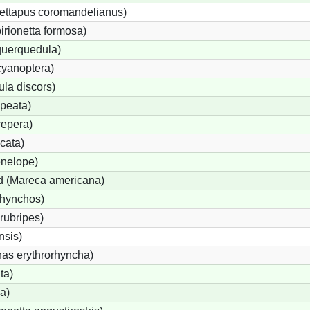
ettapus coromandelianus)
birionetta formosa)
querquedula)
cyanoptera)
ula discors)
peata)
repera)
cata)
nelope)
 (Mareca americana)
rhynchos)
rubripes)
sis)
s erythrorhyncha)
ta)
a)