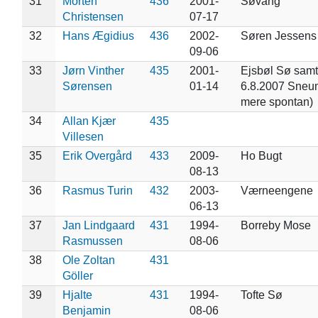
31
Morten
436
2001-
Søvang
Christensen
07-17
32
Hans Ægidius
436
2002-
Søren Jessens
09-06
33
Jørn Vinther
435
2001-
Ejsbøl Sø samt
Sørensen
01-14
6.8.2007 Sneu
mere spontan)
34
Allan Kjær
435
Villesen
35
Erik Overgård
433
2009-
Ho Bugt
08-13
36
Rasmus Turin
432
2003-
Værneengene
06-13
37
Jan Lindgaard
431
1994-
Borreby Mose
Rasmussen
08-06
38
Ole Zoltan
431
Göller
39
Hjalte
431
1994-
Tofte Sø
Benjamin
08-06