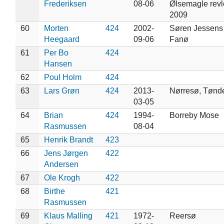
Frederiksen
08-06
Ølsemagle revl
2009
60
Morten
424
2002-
Søren Jessens
Heegaard
09-06
Fanø
61
Per Bo
424
Hansen
62
Poul Holm
424
63
Lars Grøn
424
2013-
Nørresø, Tønd
03-05
64
Brian
424
1994-
Borreby Mose
Rasmussen
08-04
65
Henrik Brandt
423
66
Jens Jørgen
422
Andersen
67
Ole Krogh
422
68
Birthe
421
Rasmussen
69
Klaus Malling
421
1972-
Reersø