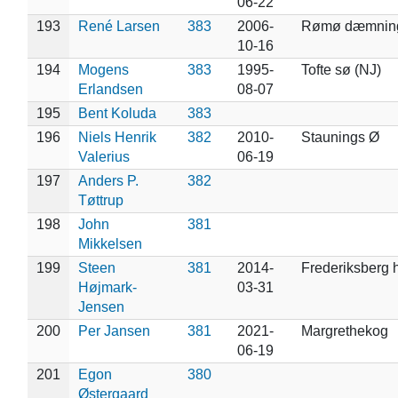
06-22
193
René Larsen
383
2006-
Rømø dæmnin
10-16
194
Mogens
383
1995-
Tofte sø (NJ)
Erlandsen
08-07
195
Bent Koluda
383
196
Niels Henrik
382
2010-
Staunings Ø
Valerius
06-19
197
Anders P.
382
Tøttrup
198
John
381
Mikkelsen
199
Steen
381
2014-
Frederiksberg 
Højmark-
03-31
Jensen
200
Per Jansen
381
2021-
Margrethekog
06-19
201
Egon
380
Østergaard