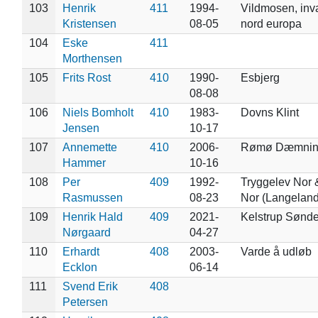
103
Henrik
411
1994-
Vildmosen, inva
Kristensen
08-05
nord europa
104
Eske
411
Morthensen
105
Frits Rost
410
1990-
Esbjerg
08-08
106
Niels Bomholt
410
1983-
Dovns Klint
Jensen
10-17
107
Annemette
410
2006-
Rømø Dæmnin
Hammer
10-16
108
Per
409
1992-
Tryggelev Nor
Rasmussen
08-23
Nor (Langeland
109
Henrik Hald
409
2021-
Kelstrup Sønd
Nørgaard
04-27
110
Erhardt
408
2003-
Varde å udløb
Ecklon
06-14
111
Svend Erik
408
Petersen