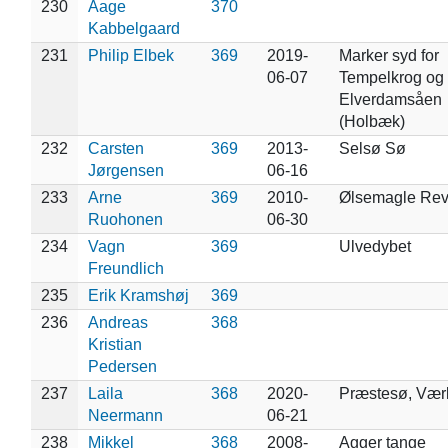
230
Aage
370
Kabbelgaard
231
Philip Elbek
369
2019-
Marker syd for
06-07
Tempelkrog og v
Elverdamsåen
(Holbæk)
232
Carsten
369
2013-
Selsø Sø
Jørgensen
06-16
233
Arne
369
2010-
Ølsemagle Rev
Ruohonen
06-30
234
Vagn
369
Ulvedybet
Freundlich
235
Erik Kramshøj
369
236
Andreas
368
Kristian
Pedersen
237
Laila
368
2020-
Præstesø, Vær
Neermann
06-21
238
Mikkel
368
2008-
Agger tange