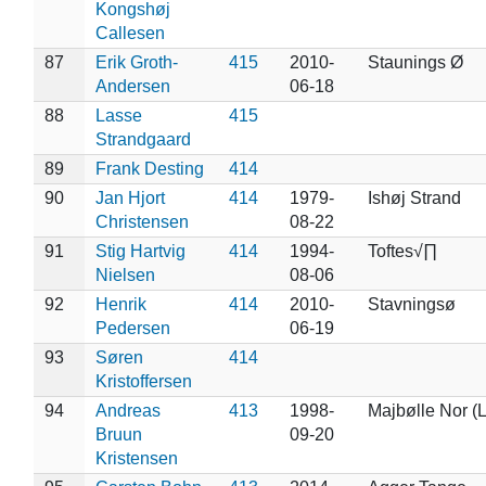
Kongshøj
Callesen
87
Erik Groth-
415
2010-
Staunings Ø
Andersen
06-18
88
Lasse
415
Strandgaard
89
Frank Desting
414
90
Jan Hjort
414
1979-
Ishøj Strand
Christensen
08-22
91
Stig Hartvig
414
1994-
Toftes√∏
Nielsen
08-06
92
Henrik
414
2010-
Stavningsø
Pedersen
06-19
93
Søren
414
Kristoffersen
94
Andreas
413
1998-
Majbølle Nor (
Bruun
09-20
Kristensen