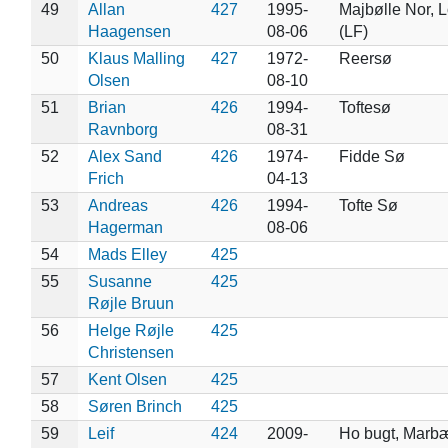
49
Allan
427
1995-
Majbølle Nor, L
Haagensen
08-06
(LF)
50
Klaus Malling
427
1972-
Reersø
Olsen
08-10
51
Brian
426
1994-
Toftesø
Ravnborg
08-31
52
Alex Sand
426
1974-
Fidde Sø
Frich
04-13
53
Andreas
426
1994-
Tofte Sø
Hagerman
08-06
54
Mads Elley
425
55
Susanne
425
Røjle Bruun
56
Helge Røjle
425
Christensen
57
Kent Olsen
425
58
Søren Brinch
425
59
Leif
424
2009-
Ho bugt, Marb