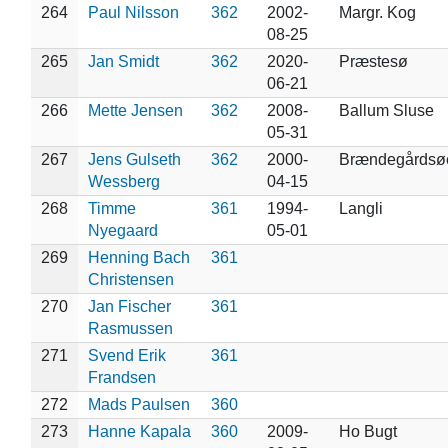
264
Paul Nilsson
362
2002-
Margr. Kog
08-25
265
Jan Smidt
362
2020-
Præstesø
06-21
266
Mette Jensen
362
2008-
Ballum Sluse
05-31
267
Jens Gulseth
362
2000-
Brændegårdsø
Wessberg
04-15
268
Timme
361
1994-
Langli
Nyegaard
05-01
269
Henning Bach
361
Christensen
270
Jan Fischer
361
Rasmussen
271
Svend Erik
361
Frandsen
272
Mads Paulsen
360
273
Hanne Kapala
360
2009-
Ho Bugt