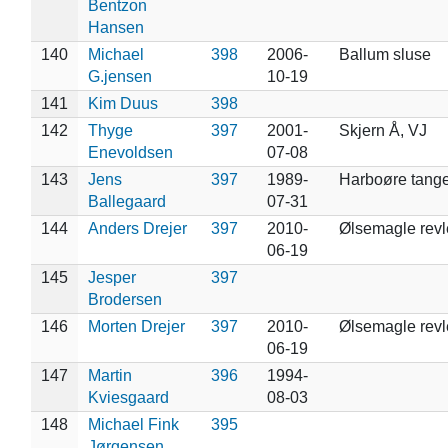
Bentzon
Hansen
140
Michael
398
2006-
Ballum sluse
G.jensen
10-19
141
Kim Duus
398
142
Thyge
397
2001-
Skjern Å, VJ
Enevoldsen
07-08
143
Jens
397
1989-
Harboøre tang
Ballegaard
07-31
144
Anders Drejer
397
2010-
Ølsemagle revl
06-19
145
Jesper
397
Brodersen
146
Morten Drejer
397
2010-
Ølsemagle revl
06-19
147
Martin
396
1994-
Kviesgaard
08-03
148
Michael Fink
395
Jørgensen