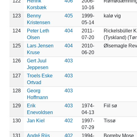
122
Henrik
406
2006-
Rømødæmnin
Korsbæk
10-16
123
Benny
405
1999-
kalø vig
Kristensen
05-14
124
Peter Leth
404
2011-
Rickelsbüller 
Olsen
07-20
(Tyskland) (Tø
125
Lars Jensen
404
2010-
Ølsemagle Rev
Kruse
06-20
126
Gert Juul
403
Jeppesen
127
Troels Eske
403
Ortvad
128
Georg
403
Hoffmann
129
Erik
403
1974-
Fiil sø
Enevoldsen
04-13
130
Jan Kiel
402
1997-
Tissø
07-29
131
André Riis
402
1994-
Borreby Mose