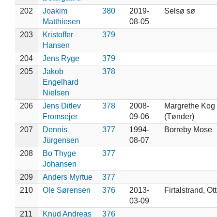
202
Joakim
380
2019-
Selsø sø
Matthiesen
08-05
203
Kristoffer
379
Hansen
204
Jens Ryge
379
205
Jakob
378
Engelhard
Nielsen
206
Jens Ditlev
378
2008-
Margrethe Kog
Fromsejer
09-06
(Tønder)
207
Dennis
377
1994-
Borreby Mose
Jürgensen
08-07
208
Bo Thyge
377
Johansen
209
Anders Myrtue
377
210
Ole Sørensen
376
2013-
Firtalstrand, Ot
03-09
211
Knud Andreas
376