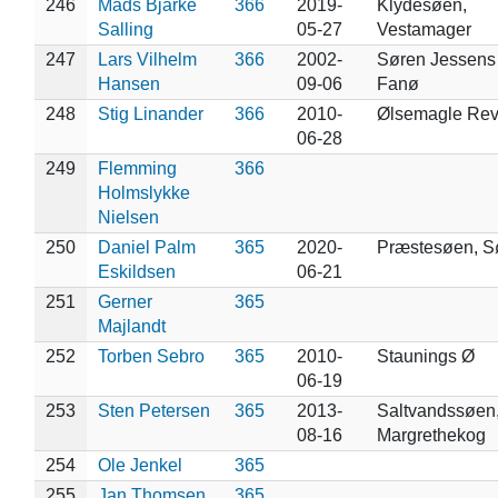
246
Mads Bjarke
366
2019-
Klydesøen,
Salling
05-27
Vestamager
247
Lars Vilhelm
366
2002-
Søren Jessens
Hansen
09-06
Fanø
248
Stig Linander
366
2010-
Ølsemagle Rev
06-28
249
Flemming
366
Holmslykke
Nielsen
250
Daniel Palm
365
2020-
Præstesøen, S
Eskildsen
06-21
251
Gerner
365
Majlandt
252
Torben Sebro
365
2010-
Staunings Ø
06-19
253
Sten Petersen
365
2013-
Saltvandssøen
08-16
Margrethekog
254
Ole Jenkel
365
255
Jan Thomsen
365