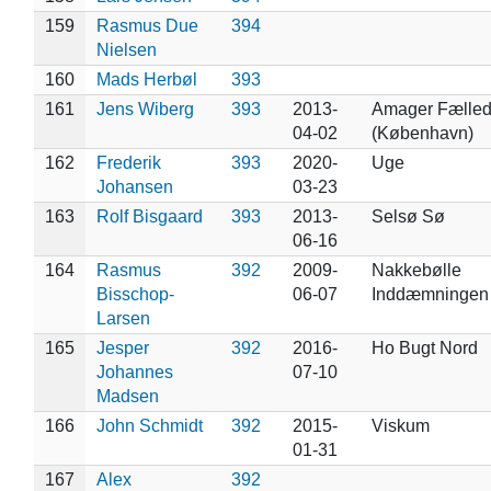
159
Rasmus Due
394
Nielsen
160
Mads Herbøl
393
161
Jens Wiberg
393
2013-
Amager Fælle
04-02
(København)
162
Frederik
393
2020-
Uge
Johansen
03-23
163
Rolf Bisgaard
393
2013-
Selsø Sø
06-16
164
Rasmus
392
2009-
Nakkebølle
Bisschop-
06-07
Inddæmningen
Larsen
165
Jesper
392
2016-
Ho Bugt Nord
Johannes
07-10
Madsen
166
John Schmidt
392
2015-
Viskum
01-31
167
Alex
392