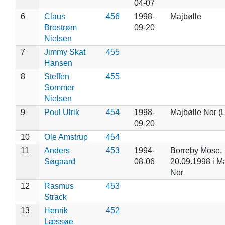
04-07
6
Claus
456
1998-
Majbølle
Brostrøm
09-20
Nielsen
7
Jimmy Skat
455
Hansen
8
Steffen
455
Sommer
Nielsen
9
Poul Ulrik
454
1998-
Majbølle Nor (
09-20
10
Ole Amstrup
454
11
Anders
453
1994-
Borreby Mose.
Søgaard
08-06
20.09.1998 i M
Nor
12
Rasmus
453
Strack
13
Henrik
452
Læssøe