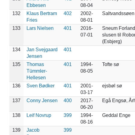
Ebbesen
08-04
132
Klaus Bertram
402
2002-
Saltvandssøen
Fries
08-01
133
Lars Nielsen
401
2016-
Sneum Forland 
07-01
slusen til Rob
(Esbjerg)
134
Jan Svejgaard
401
Jensen
135
Thomas
401
1994-
Tofte sø
Tümmler-
08-05
Hellesen
136
Sven Bødker
401
2001-
ejsbøl sø
03-17
137
Conny Jensen
400
2017-
Egå Engsø, År
06-20
138
Leif Novrup
399
1994-
Geddal Enge
08-16
139
Jacob
399