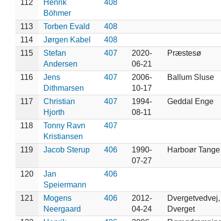
112
Henrik
408
Böhmer
113
Torben Evald
408
114
Jørgen Kabel
408
115
Stefan
407
2020-
Præstesø
Andersen
06-21
116
Jens
407
2006-
Ballum Sluse
Dithmarsen
10-17
117
Christian
407
1994-
Geddal Enge
Hjorth
08-11
118
Tonny Ravn
407
Kristiansen
119
Jacob Sterup
406
1990-
Harboør Tange
07-27
120
Jan
406
Speiermann
121
Mogens
406
2012-
Dvergetvedvej,
Neergaard
04-24
Dverget