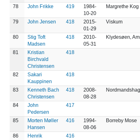
78
John Frikke
419
1984-
Margrethe Kog 
10-20
79
John Jensen
418
2015-
Viskum
01-29
80
Stig Toft
418
2010-
Klydesøen, Am
Madsen
05-31
81
Kristian
418
Birchvald
Christensen
82
Sakari
418
Kauppinen
83
Kenneth Bach
418
2008-
Nordmandsha
Christensen
08-28
84
John
417
Pedersen
85
Morten Møller
416
1994-
Borreby Mose
Hansen
08-06
86
Henrik
416