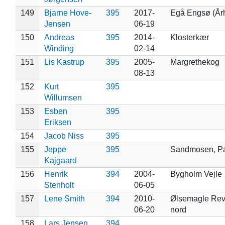
149
Bjarne Hove-
395
2017-
Egå Engsø (År
Jensen
06-19
150
Andreas
395
2014-
Klosterkær
Winding
02-14
151
Lis Kastrup
395
2005-
Margrethekog
08-13
152
Kurt
395
Willumsen
153
Esben
395
Eriksen
154
Jacob Niss
395
155
Jeppe
395
Sandmosen, P
Kajgaard
156
Henrik
394
2004-
Bygholm Vejle
Stenholt
06-05
157
Lene Smith
394
2010-
Ølsemagle Revl
06-20
nord
158
Lars Jensen
394