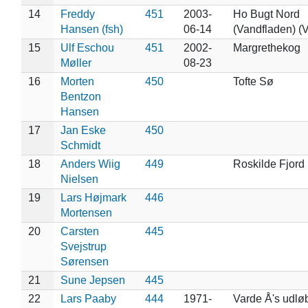
14
Freddy
451
2003-
Ho Bugt Nord
Hansen (fsh)
06-14
(Vandfladen) (
15
Ulf Eschou
451
2002-
Margrethekog
Møller
08-23
16
Morten
450
Tofte Sø
Bentzon
Hansen
17
Jan Eske
450
Schmidt
18
Anders Wiig
449
Roskilde Fjord
Nielsen
19
Lars Højmark
446
Mortensen
20
Carsten
445
Svejstrup
Sørensen
21
Sune Jepsen
445
22
Lars Paaby
444
1971-
Varde Å's udlø