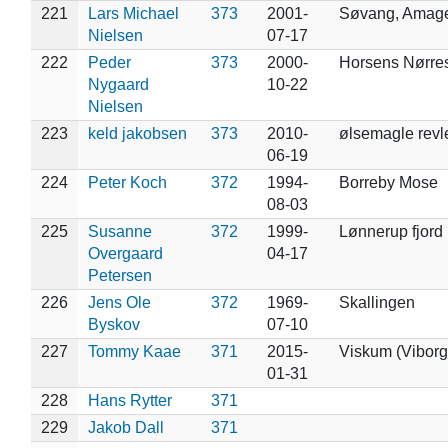
221
Lars Michael
373
2001-
Søvang, Amag
Nielsen
07-17
222
Peder
373
2000-
Horsens Nørre
Nygaard
10-22
Nielsen
223
keld jakobsen
373
2010-
ølsemagle revl
06-19
224
Peter Koch
372
1994-
Borreby Mose
08-03
225
Susanne
372
1999-
Lønnerup fjord
Overgaard
04-17
Petersen
226
Jens Ole
372
1969-
Skallingen
Byskov
07-10
227
Tommy Kaae
371
2015-
Viskum (Viborg
01-31
228
Hans Rytter
371
229
Jakob Dall
371