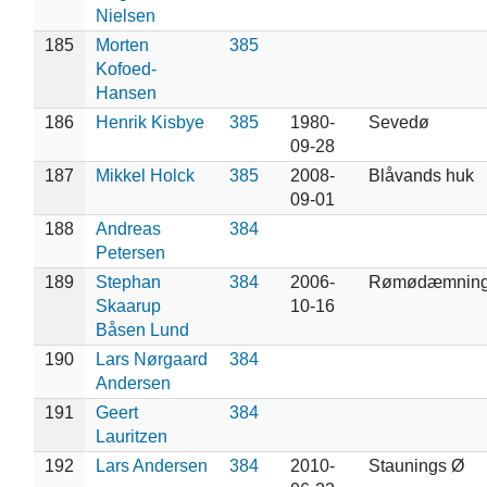
Nielsen
185
Morten
385
Kofoed-
Hansen
186
Henrik Kisbye
385
1980-
Sevedø
09-28
187
Mikkel Holck
385
2008-
Blåvands huk
09-01
188
Andreas
384
Petersen
189
Stephan
384
2006-
Rømødæmnin
Skaarup
10-16
Båsen Lund
190
Lars Nørgaard
384
Andersen
191
Geert
384
Lauritzen
192
Lars Andersen
384
2010-
Staunings Ø