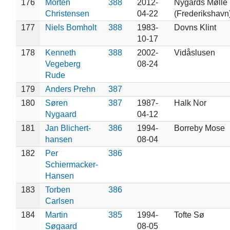
176
Morten
388
2012-
Nygårds Mølle
Christensen
04-22
(Frederikshavn
177
Niels Bomholt
388
1983-
Dovns Klint
10-17
178
Kenneth
388
2002-
Vidåslusen
Vegeberg
08-24
Rude
179
Anders Prehn
387
180
Søren
387
1987-
Halk Nor
Nygaard
04-12
181
Jan Blichert-
386
1994-
Borreby Mose
hansen
08-04
182
Per
386
Schiermacker-
Hansen
183
Torben
386
Carlsen
184
Martin
385
1994-
Tofte Sø
Søgaard
08-05