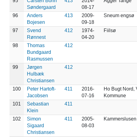
95
Carsten Bohn
413
2014-
Agger Tange
Søndergaard
08-17
96
Anders
413
2009-
Sneum engsø
Bojesen
09-18
97
Svend
412
1974-
Fiilsø
Rønnest
04-20
98
Thomas
412
Bundgaard
Rasmussen
99
Jørgen
412
Hulbæk
Christiansen
100
Peter Hartoft-
411
2016-
Ho Bugt Nord, 
Jacobsen
07-16
Kommune
101
Sebastian
411
Klein
102
Simon
411
2005-
Kammerslusen
Sigaard
08-03
Christiansen