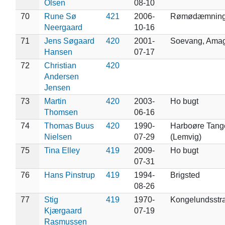
Olsen
08-10
70
Rune Sø
421
2006-
Rømødæmnin
Neergaard
10-16
71
Jens Søgaard
420
2001-
Soevang, Ama
Hansen
07-17
72
Christian
420
Andersen
Jensen
73
Martin
420
2003-
Ho bugt
Thomsen
06-16
74
Thomas Buus
420
1990-
Harboøre Tang
Nielsen
07-29
(Lemvig)
75
Tina Elley
419
2009-
Ho bugt
07-31
76
Hans Pinstrup
419
1994-
Brigsted
08-26
77
Stig
419
1970-
Kongelundsstr
Kjærgaard
07-19
Rasmussen