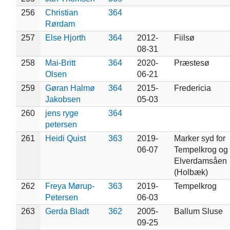
256
Christian
364
Rørdam
257
Else Hjorth
364
2012-
Fiilsø
08-31
258
Mai-Britt
364
2020-
Præstesø
Olsen
06-21
259
Gøran Halmø
364
2015-
Fredericia
Jakobsen
05-03
260
jens ryge
364
petersen
261
Heidi Quist
363
2019-
Marker syd for
06-07
Tempelkrog og v
Elverdamsåen
(Holbæk)
262
Freya Mørup-
363
2019-
Tempelkrog
Petersen
06-03
263
Gerda Bladt
362
2005-
Ballum Sluse
09-25