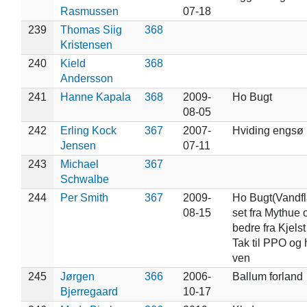
Rasmussen
07-18
239
Thomas Siig
368
Kristensen
240
Kield
368
Andersson
241
Hanne Kapala
368
2009-
Ho Bugt
08-05
242
Erling Kock
367
2007-
Hviding engsø
Jensen
07-11
243
Michael
367
Schwalbe
244
Per Smith
367
2009-
Ho Bugt(Vandfl
08-15
set fra Mythue 
bedre fra Kjelst
Tak til PPO og
ven
245
Jørgen
366
2006-
Ballum forland
Bjerregaard
10-17