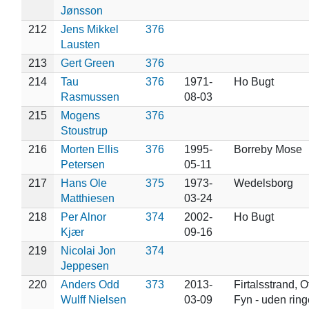
Jønsson
212
Jens Mikkel
376
Lausten
213
Gert Green
376
214
Tau
376
1971-
Ho Bugt
Rasmussen
08-03
215
Mogens
376
Stoustrup
216
Morten Ellis
376
1995-
Borreby Mose
Petersen
05-11
217
Hans Ole
375
1973-
Wedelsborg
Matthiesen
03-24
218
Per Alnor
374
2002-
Ho Bugt
Kjær
09-16
219
Nicolai Jon
374
Jeppesen
220
Anders Odd
373
2013-
Firtalsstrand, O
Wulff Nielsen
03-09
Fyn - uden ring