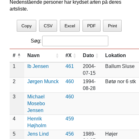
Nedenstående personer har krydset arten på deres
artsliste.
Copy
CSV
Excel
PDF
Print
Søg:
#
Navn
#X
Dato
Lokation
1
Ib Jensen
461
2004-
Ballum Sluse
07-15
2
Jørgen Munck
460
1994-
Bøtø nor 6 stk
08-28
3
Michael
460
Mosebo
Jensen
4
Henrik
459
Højholm
5
Jens Lind
456
1989-
Højer