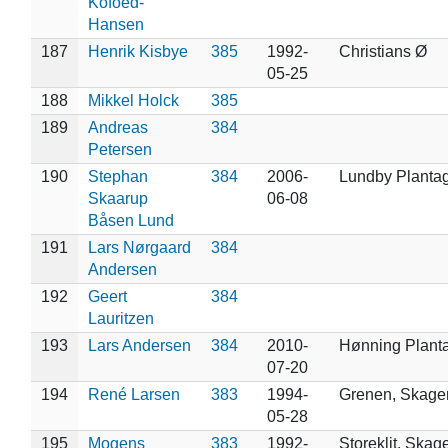
Kofoed-
Hansen
187
Henrik Kisbye
385
1992-
Christians Ø
05-25
188
Mikkel Holck
385
189
Andreas
384
Petersen
190
Stephan
384
2006-
Lundby Planta
Skaarup
06-08
Båsen Lund
191
Lars Nørgaard
384
Andersen
192
Geert
384
Lauritzen
193
Lars Andersen
384
2010-
Hønning Plant
07-20
194
René Larsen
383
1994-
Grenen, Skage
05-28
195
Mogens
383
1992-
Storeklit, Skag