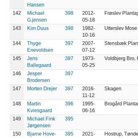
Hansen
142
Michael
398
2012-
Frøslev Planta
G.jensen
05-18
143
Kim Duus
398
1982-
Utterslev Mose
10-16
144
Thyge
397
2007-
Stensbæk Plan
Enevoldsen
07-12
145
Jens
397
1973-
Voldbjerg Bro,
Ballegaard
05-25
146
Jesper
397
Brodersen
147
Morten Drejer
397
2016-
Skagen
11-12
148
Martin
396
1995-
Brogård Plant
Kviesgaard
06-16
149
Michael Fink
395
Jørgensen
150
Bjarne Hove-
395
2021-
Hostrup, Tønde