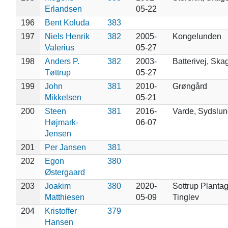
Erlandsen
05-22
196
Bent Koluda
383
197
Niels Henrik
382
2005-
Kongelunden
Valerius
05-27
198
Anders P.
382
2003-
Batterivej, Ska
Tøttrup
05-27
199
John
381
2010-
Grøngård
Mikkelsen
05-21
200
Steen
381
2016-
Varde, Sydslu
Højmark-
06-07
Jensen
201
Per Jansen
381
202
Egon
380
Østergaard
203
Joakim
380
2020-
Sottrup Plantag
Matthiesen
05-09
Tinglev
204
Kristoffer
379
Hansen