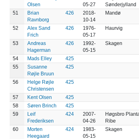
Olsen
05-27
Sønderjylland
51
Brian
426
2018-
Mandø
Ravnborg
10-14
52
Alex Sand
426
1976-
Haurvig
Frich
05-17
53
Andreas
426
1992-
Skagen
Hagerman
05-15
54
Mads Elley
425
55
Susanne
425
Røjle Bruun
56
Helge Røjle
425
Christensen
57
Kent Olsen
425
58
Søren Brinch
425
59
Leif
424
2007-
Høgsbro Plant
Frederiksen
04-26
Ribe
60
Morten
424
1983-
Skagen
Heegaard
05-15