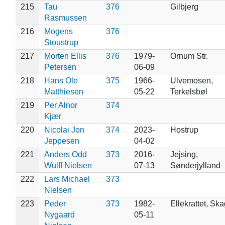
215
Tau
376
Gilbjerg
Rasmussen
216
Mogens
376
Stoustrup
217
Morten Ellis
376
1979-
Ornum Str.
Petersen
06-09
218
Hans Ole
375
1966-
Ulvemosen,
Matthiesen
05-22
Terkelsbøl
219
Per Alnor
374
Kjær
220
Nicolai Jon
374
2023-
Hostrup
Jeppesen
04-02
221
Anders Odd
373
2016-
Jejsing,
Wulff Nielsen
07-13
Sønderjylland
222
Lars Michael
373
Nielsen
223
Peder
373
1982-
Ellekrattet, Sk
Nygaard
05-11