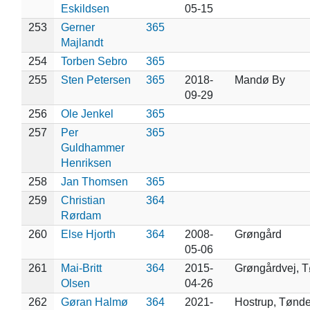
Eskildsen
05-15
253
Gerner
365
Majlandt
254
Torben Sebro
365
255
Sten Petersen
365
2018-
Mandø By
09-29
256
Ole Jenkel
365
257
Per
365
Guldhammer
Henriksen
258
Jan Thomsen
365
259
Christian
364
Rørdam
260
Else Hjorth
364
2008-
Grøngård
05-06
261
Mai-Britt
364
2015-
Grøngårdvej, 
Olsen
04-26
262
Gøran Halmø
364
2021-
Hostrup, Tønde