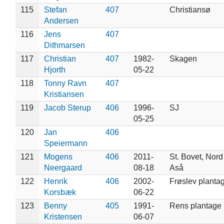
115
Stefan
407
Christiansø
Andersen
116
Jens
407
Dithmarsen
117
Christian
407
1982-
Skagen
Hjorth
05-22
118
Tonny Ravn
407
Kristiansen
119
Jacob Sterup
406
1996-
SJ
05-25
120
Jan
406
Speiermann
121
Mogens
406
2011-
St. Bovet, Nord 
Neergaard
08-18
Aså
122
Henrik
406
2002-
Frøslev planta
Korsbæk
06-22
123
Benny
405
1991-
Rens plantage
Kristensen
06-07