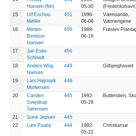
Hansen (fsh)
05-30
(Frederikshavn
15
Ulf Eschou
451
1996-
Værnsande,
Møller
06-08
Værnengene
16
Morten
450
1989-
Frøslev Planta
Bentzon
06-16
Hansen
17
Jan Eske
450
Schmidt
18
Anders Wiig
449
Gilbjerghoved
Nielsen
19
Lars Højmark
446
Mortensen
20
Carsten
445
1992-
Butterstien, S
Svejstrup
05-28
Sørensen
21
Sune Jepsen
445
22
Lars Paaby
444
1982-
Christiansø
05-22