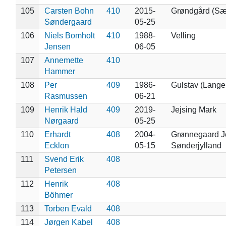
105
Carsten Bohn
410
2015-
Grøndgård (Sæ
Søndergaard
05-25
106
Niels Bomholt
410
1988-
Velling
Jensen
06-05
107
Annemette
410
Hammer
108
Per
409
1986-
Gulstav (Lange
Rasmussen
06-21
109
Henrik Hald
409
2019-
Jejsing Mark
Nørgaard
05-25
110
Erhardt
408
2004-
Grønnegaard J
Ecklon
05-15
Sønderjylland
111
Svend Erik
408
Petersen
112
Henrik
408
Böhmer
113
Torben Evald
408
114
Jørgen Kabel
408