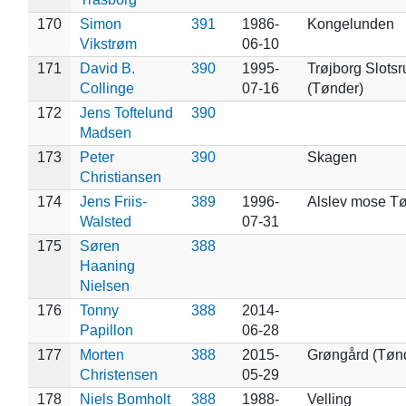
170
Simon
391
1986-
Kongelunden
Vikstrøm
06-10
171
David B.
390
1995-
Trøjborg Slotsr
Collinge
07-16
(Tønder)
172
Jens Toftelund
390
Madsen
173
Peter
390
Skagen
Christiansen
174
Jens Friis-
389
1996-
Alslev mose T
Walsted
07-31
175
Søren
388
Haaning
Nielsen
176
Tonny
388
2014-
Papillon
06-28
177
Morten
388
2015-
Grøngård (Tøn
Christensen
05-29
178
Niels Bomholt
388
1988-
Velling