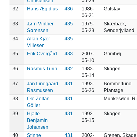
Christensen
05-28
32
Hans Ægidius
436
1986-
Gulstav
06-21
33
Jørn Vinther
435
1975-
Skærbæk,
Sørensen
05-28
Sønderjylland
34
Allan Kjær
435
Villesen
35
Erik Overgård
433
2007-
Grimhøj
05-10
36
Rasmus Turin
432
1983-
Skagen
05-14
37
Jan Lindgaard
431
1993-
Bommerlund
Rasmussen
06-26
Plantage
38
Ole Zoltan
431
Munkesøen, Ri
Göller
39
Hjalte
431
1992-
Skagen
Benjamin
05-15
Johansen
40
Stinne
431
2002-
Grenen, Skage