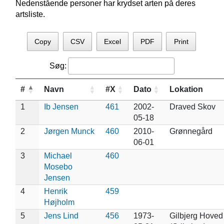
Nedenstående personer har krydset arten på deres
artsliste.
Copy
CSV
Excel
PDF
Print
Søg:
#
Navn
#X
Dato
Lokation
1
Ib Jensen
461
2002-
Draved Skov
05-18
2
Jørgen Munck
460
2010-
Grønnegård
06-01
3
Michael
460
Mosebo
Jensen
4
Henrik
459
Højholm
5
Jens Lind
456
1973-
Gilbjerg Hoved