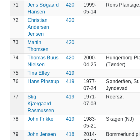
71
Jens Søgaard
420
1999-
Rens Plantage
Hansen
05-14
72
Christian
420
Andersen
Jensen
73
Martin
420
Thomsen
74
Thomas Buus
420
2000-
Hungerborg Pl
Nielsen
04-25
(Tønder)
75
Tina Elley
419
76
Hans Pinstrup
419
1977-
Sønderåen, St.
07-24
Jyndevad
77
Stig
419
1971-
Reersø.
Kjærgaard
07-03
Rasmussen
78
John Frikke
419
1983-
Skagen (NJ)
05-21
79
John Jensen
418
2014-
Bommerlund pl