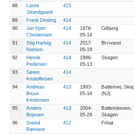
88
Lasse
415
Strandgaard
89
Frank Desting
414
90
Jan Hjort
414
1978-
Gilbjerg
Christensen
05-14
91
Stig Hartvig
414
2017-
Bl√•vand
Nielsen
05-19
92
Henrik
414
1986-
Skagen
Pedersen
05-13
93
Søren
414
Kristoffersen
94
Andreas
413
1993-
Batterivej, Ska
Bruun
05-18
(NJ)
Kristensen
95
Anders
413
2004-
Batteriskoven,
Bojesen
05-29
Skagen
96
Svend
412
Fiilsø
Rønnest