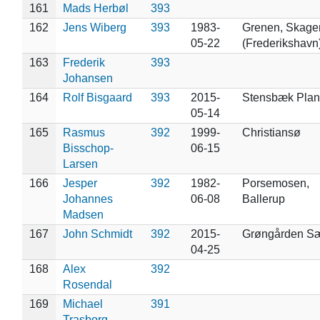
161
Mads Herbøl
393
162
Jens Wiberg
393
1983-
Grenen, Skage
05-22
(Frederikshavn
163
Frederik
393
Johansen
164
Rolf Bisgaard
393
2015-
Stensbæk Plan
05-14
165
Rasmus
392
1999-
Christiansø
Bisschop-
06-15
Larsen
166
Jesper
392
1982-
Porsemosen,
Johannes
06-08
Ballerup
Madsen
167
John Schmidt
392
2015-
Grøngården S
04-25
168
Alex
392
Rosendal
169
Michael
391
Trasborg