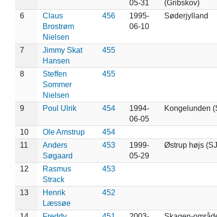
05-31
(Gribskov)
6
Claus
456
1995-
Søderjylland
Brostrøm
06-10
Nielsen
7
Jimmy Skat
455
Hansen
8
Steffen
455
Sommer
Nielsen
9
Poul Ulrik
454
1994-
Kongelunden (
06-05
10
Ole Amstrup
454
11
Anders
453
1999-
Østrup højs (SJ
Søgaard
05-29
12
Rasmus
453
Strack
13
Henrik
452
Læssøe
14
Freddy
451
2003-
Skagen-områd