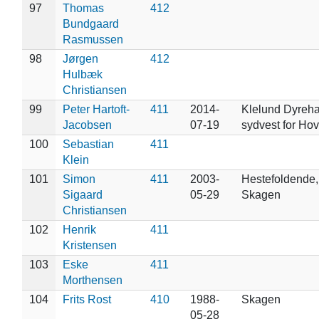
97
Thomas
412
Bundgaard
Rasmussen
98
Jørgen
412
Hulbæk
Christiansen
99
Peter Hartoft-
411
2014-
Klelund Dyreha
Jacobsen
07-19
sydvest for Ho
100
Sebastian
411
Klein
101
Simon
411
2003-
Hestefoldende,
Sigaard
05-29
Skagen
Christiansen
102
Henrik
411
Kristensen
103
Eske
411
Morthensen
104
Frits Rost
410
1988-
Skagen
05-28