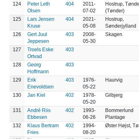
124
Peter Leth
404
2011-
Hostrup, Tønde
Olsen
07-02
(Tønder)
125
Lars Jensen
404
2021-
Hostrup,
Kruse
05-08
Sønderjylland
126
Gert Juul
403
2008-
Skagen
Jeppesen
05-30
127
Troels Eske
403
Ortvad
128
Georg
403
Hoffmann
129
Erik
403
1976-
Haurvig
Enevoldsen
05-22
130
Jan Kiel
402
1978-
Gilbjerg
05-20
131
André Riis
402
1993-
Bommerlund
Ebbesen
06-26
Plantage
132
Klaus Bertram
402
1994-
Øster Højst, T
Fries
08-20