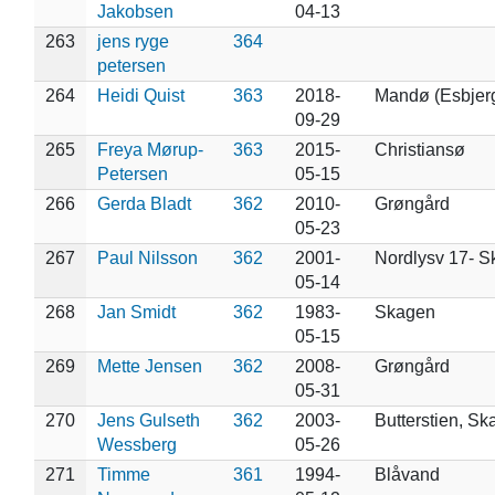
Jakobsen
04-13
263
jens ryge
364
petersen
264
Heidi Quist
363
2018-
Mandø (Esbjer
09-29
265
Freya Mørup-
363
2015-
Christiansø
Petersen
05-15
266
Gerda Bladt
362
2010-
Grøngård
05-23
267
Paul Nilsson
362
2001-
Nordlysv 17- 
05-14
268
Jan Smidt
362
1983-
Skagen
05-15
269
Mette Jensen
362
2008-
Grøngård
05-31
270
Jens Gulseth
362
2003-
Butterstien, S
Wessberg
05-26
271
Timme
361
1994-
Blåvand