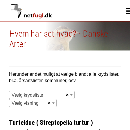
Hvem har set hvad? - Danske
Arter
Herunder er det muligt at vælge blandt alle krydslister,
bl.a. årsartslister, kommuner, osv.
×
Vælg krydsliste
×
Vælg visning
Turteldue ( Streptopelia turtur )