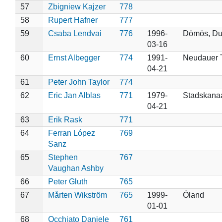
57
Zbigniew Kajzer
778
58
Rupert Hafner
777
59
Csaba Lendvai
776
1996-
Dömös, D
03-16
60
Ernst Albegger
774
1991-
Neudauer 
04-21
61
Peter John Taylor
774
62
Eric Jan Alblas
771
1979-
Stadskana
04-21
63
Erik Rask
771
64
Ferran López
769
Sanz
65
Stephen
767
Vaughan Ashby
66
Peter Gluth
765
67
Mårten Wikström
765
1999-
Öland
01-01
68
Occhiato Daniele
761