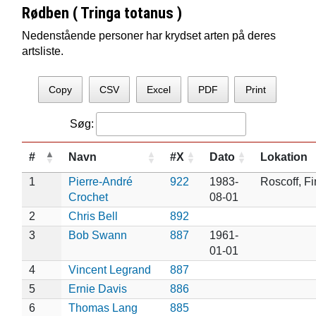
Rødben ( Tringa totanus )
Nedenstående personer har krydset arten på deres
artsliste.
Copy
CSV
Excel
PDF
Print
Søg:
#
Navn
#X
Dato
Lokation
1
Pierre-André
922
1983-
Roscoff, Fi
Crochet
08-01
2
Chris Bell
892
3
Bob Swann
887
1961-
01-01
4
Vincent Legrand
887
5
Ernie Davis
886
6
Thomas Lang
885