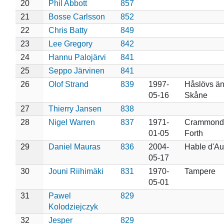
20
Phil Abbott
857
21
Bosse Carlsson
852
22
Chris Batty
849
23
Lee Gregory
842
24
Hannu Palojärvi
841
25
Seppo Järvinen
841
26
Olof Strand
839
1997-
Håslövs än
05-16
Skåne
27
Thierry Jansen
838
28
Nigel Warren
837
1971-
Crammond, 
01-05
Forth
29
Daniel Mauras
836
2004-
Hable d'Au
05-17
30
Jouni Riihimäki
831
1970-
Tampere
05-01
31
Pawel
829
Kolodziejczyk
32
Jesper
829