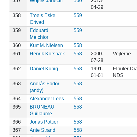
357
Wojtek Janecki
560
2013-
04-29
358
Troels Eske
559
Ortvad
359
Edouard
559
Melchior
360
Kurt M. Nielsen
558
361
Henrik Korsbæk
558
2000-
Vejlerne
07-28
362
Daniel König
558
1991-
Elbufer-Dr
01-01
NDS
363
András Fodor
558
(andy)
364
Alexander Lees
558
365
BRUNEAU
558
Guillaume
366
Jonas Pottier
558
367
Ante Strand
558