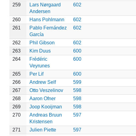
259
Lars Nørgaard
602
Andersen
260
Hans Pohlmann
602
261
Pablo Fernández
602
García
262
Phil Gibson
602
263
Kim Duus
600
264
Frédéric
600
Veyrunes
265
Per Lif
600
266
Andrew Self
599
267
Otto Veszelinov
598
268
Aaron Ofner
598
269
Joop Kooijman
598
270
Andreas Bruun
597
Kristensen
271
Julien Piette
597