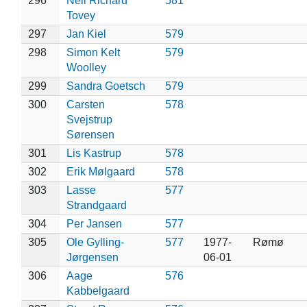
296
Neil Richard
581
Tovey
297
Jan Kiel
579
298
Simon Kelt
579
Woolley
299
Sandra Goetsch
579
300
Carsten
578
Svejstrup
Sørensen
301
Lis Kastrup
578
302
Erik Mølgaard
578
303
Lasse
577
Strandgaard
304
Per Jansen
577
305
Ole Gylling-
577
1977-
Rømø
Jørgensen
06-01
306
Aage
576
Kabbelgaard