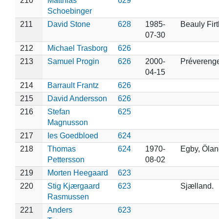
210
Matthias
629
Schoebinger
211
David Stone
628
1985-
Beauly Firt
07-30
212
Michael Trasborg
626
213
Samuel Progin
626
2000-
Prévereng
04-15
214
Barrault Frantz
626
215
David Andersson
626
216
Stefan
625
Magnusson
217
Ies Goedbloed
624
218
Thomas
624
1970-
Egby, Ölan
Pettersson
08-02
219
Morten Heegaard
623
220
Stig Kjærgaard
623
Sjælland.
Rasmussen
221
Anders
623