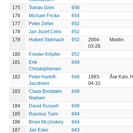
175
Tomas Grim
656
176
Michael Fricke
654
177
Peter Zeller
652
178
Jan Jozef Celis
652
179
Hubert Stelmach
652
2004-
Modlin
03-28
180
Frieder Klöpfer
652
181
Erik
649
Christophersen
182
Peter Hartoft-
648
1993-
Årø Kalv, 
Jacobsen
04-10
183
Claus Brostrøm
648
Nielsen
184
David Russell
648
185
Rasmus Turin
644
186
Brian Mccloskey
644
187
Jan Eske
643