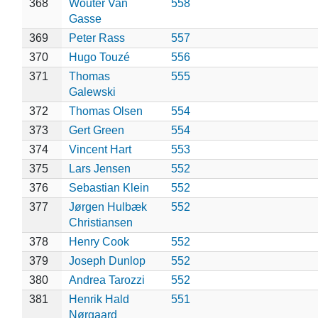
368
Wouter Van
558
Gasse
369
Peter Rass
557
370
Hugo Touzé
556
371
Thomas
555
Galewski
372
Thomas Olsen
554
373
Gert Green
554
374
Vincent Hart
553
375
Lars Jensen
552
376
Sebastian Klein
552
377
Jørgen Hulbæk
552
Christiansen
378
Henry Cook
552
379
Joseph Dunlop
552
380
Andrea Tarozzi
552
381
Henrik Hald
551
Nørgaard