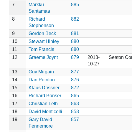
7
Markku
885
Santamaa
8
Richard
882
Stephenson
9
Gordon Beck
881
10
Stewart Hinley
880
11
Tom Francis
880
12
Graeme Joynt
879
2013-
Seaton C
10-27
13
Guy Mirgain
877
14
Dan Pointon
876
15
Klaus Drissner
872
16
Richard Bonser
865
17
Christian Leth
863
18
David Monticelli
858
19
Gary David
857
Fennemore