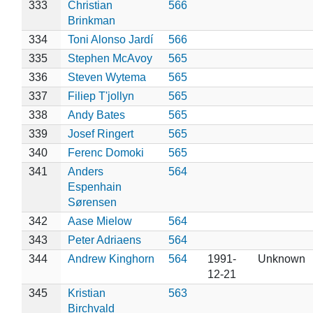
333
Christian
566
Brinkman
334
Toni Alonso Jardí
566
335
Stephen McAvoy
565
336
Steven Wytema
565
337
Filiep T'jollyn
565
338
Andy Bates
565
339
Josef Ringert
565
340
Ferenc Domoki
565
341
Anders
564
Espenhain
Sørensen
342
Aase Mielow
564
343
Peter Adriaens
564
344
Andrew Kinghorn
564
1991-
Unknown
12-21
345
Kristian
563
Birchvald