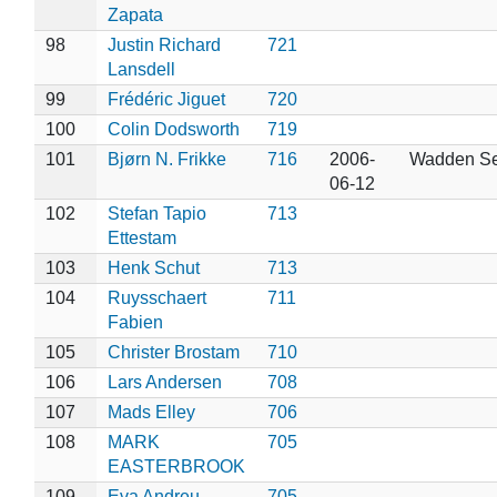
Zapata
98
Justin Richard
721
Lansdell
99
Frédéric Jiguet
720
100
Colin Dodsworth
719
101
Bjørn N. Frikke
716
2006-
Wadden S
06-12
102
Stefan Tapio
713
Ettestam
103
Henk Schut
713
104
Ruysschaert
711
Fabien
105
Christer Brostam
710
106
Lars Andersen
708
107
Mads Elley
706
108
MARK
705
EASTERBROOK
109
Eva Andreu
705