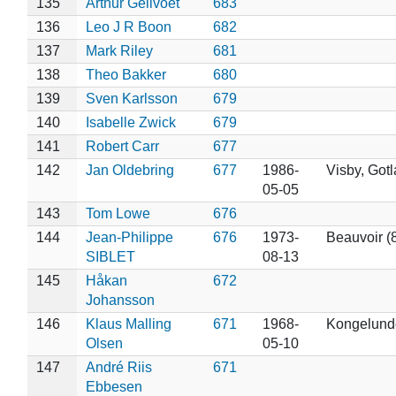
135
Arthur Geilvoet
683
136
Leo J R Boon
682
137
Mark Riley
681
138
Theo Bakker
680
139
Sven Karlsson
679
140
Isabelle Zwick
679
141
Robert Carr
677
142
Jan Oldebring
677
1986-
Visby, Got
05-05
143
Tom Lowe
676
144
Jean-Philippe
676
1973-
Beauvoir (
SIBLET
08-13
145
Håkan
672
Johansson
146
Klaus Malling
671
1968-
Kongelund
Olsen
05-10
147
André Riis
671
Ebbesen