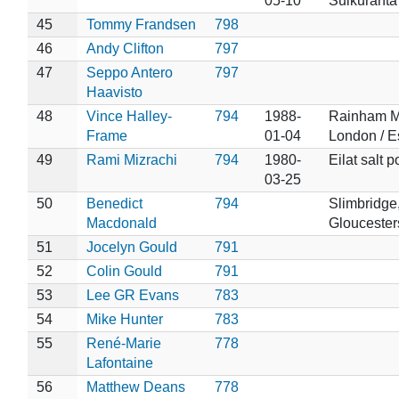
05-10
Sulkuranta
45
Tommy Frandsen
798
46
Andy Clifton
797
47
Seppo Antero
797
Haavisto
48
Vince Halley-
794
1988-
Rainham M
Frame
01-04
London / E
49
Rami Mizrachi
794
1980-
Eilat salt p
03-25
50
Benedict
794
Slimbridge
Macdonald
Gloucester
51
Jocelyn Gould
791
52
Colin Gould
791
53
Lee GR Evans
783
54
Mike Hunter
783
55
René-Marie
778
Lafontaine
56
Matthew Deans
778