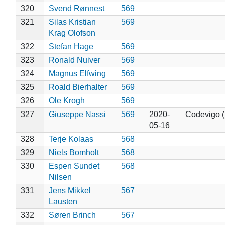
320
Svend Rønnest
569
321
Silas Kristian
569
Krag Olofson
322
Stefan Hage
569
323
Ronald Nuiver
569
324
Magnus Elfwing
569
325
Roald Bierhalter
569
326
Ole Krogh
569
327
Giuseppe Nassi
569
2020-
Codevigo 
05-16
328
Terje Kolaas
568
329
Niels Bomholt
568
330
Espen Sundet
568
Nilsen
331
Jens Mikkel
567
Lausten
332
Søren Brinch
567