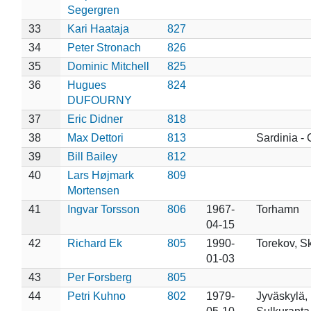
Segergren
33
Kari Haataja
827
34
Peter Stronach
826
35
Dominic Mitchell
825
36
Hugues
824
DUFOURNY
37
Eric Didner
818
38
Max Dettori
813
Sardinia - 
39
Bill Bailey
812
40
Lars Højmark
809
Mortensen
41
Ingvar Torsson
806
1967-
Torhamn
04-15
42
Richard Ek
805
1990-
Torekov, S
01-03
43
Per Forsberg
805
44
Petri Kuhno
802
1979-
Jyväskylä,