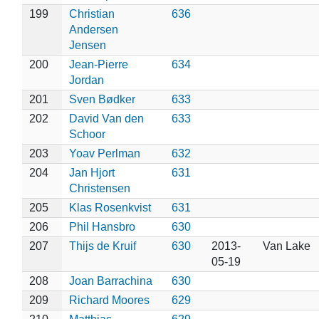
199
Christian
636
Andersen
Jensen
200
Jean-Pierre
634
Jordan
201
Sven Bødker
633
202
David Van den
633
Schoor
203
Yoav Perlman
632
204
Jan Hjort
631
Christensen
205
Klas Rosenkvist
631
206
Phil Hansbro
630
207
Thijs de Kruif
630
2013-
Van Lake
05-19
208
Joan Barrachina
630
209
Richard Moores
629