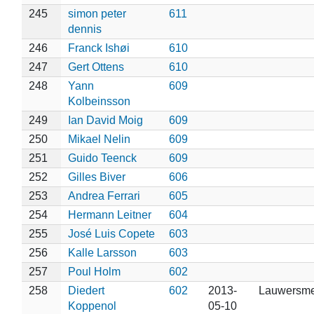
245
simon peter
611
dennis
246
Franck Ishøi
610
247
Gert Ottens
610
248
Yann
609
Kolbeinsson
249
Ian David Moig
609
250
Mikael Nelin
609
251
Guido Teenck
609
252
Gilles Biver
606
253
Andrea Ferrari
605
254
Hermann Leitner
604
255
José Luis Copete
603
256
Kalle Larsson
603
257
Poul Holm
602
258
Diedert
602
2013-
Lauwersm
Koppenol
05-10