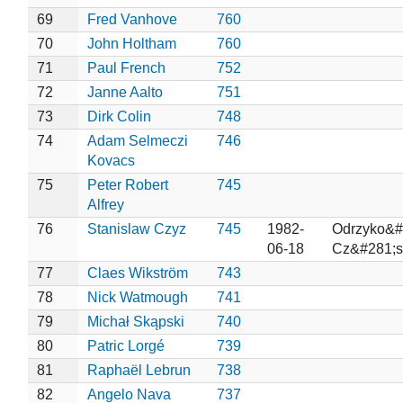
69
Fred Vanhove
760
70
John Holtham
760
71
Paul French
752
72
Janne Aalto
751
73
Dirk Colin
748
74
Adam Selmeczi
746
Kovacs
75
Peter Robert
745
Alfrey
76
Stanislaw Czyz
745
1982-
Odrzyko&#
06-18
Cz&#281;s
77
Claes Wikström
743
78
Nick Watmough
741
79
Michał Skąpski
740
80
Patric Lorgé
739
81
Raphaël Lebrun
738
82
Angelo Nava
737