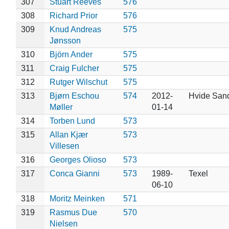
307
Stuart Reeves
576
308
Richard Prior
576
309
Knud Andreas
575
Jønsson
310
Björn Ander
575
311
Craig Fulcher
575
312
Rutger Wilschut
575
313
Bjørn Eschou
574
2012-
Hvide San
Møller
01-14
314
Torben Lund
573
315
Allan Kjær
573
Villesen
316
Georges Olioso
573
317
Conca Gianni
573
1989-
Texel
06-10
318
Moritz Meinken
571
319
Rasmus Due
570
Nielsen