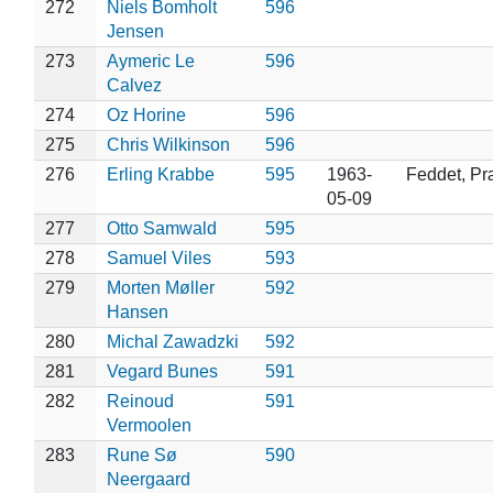
272
Niels Bomholt
596
Jensen
273
Aymeric Le
596
Calvez
274
Oz Horine
596
275
Chris Wilkinson
596
276
Erling Krabbe
595
1963-
Feddet, Pr
05-09
277
Otto Samwald
595
278
Samuel Viles
593
279
Morten Møller
592
Hansen
280
Michal Zawadzki
592
281
Vegard Bunes
591
282
Reinoud
591
Vermoolen
283
Rune Sø
590
Neergaard