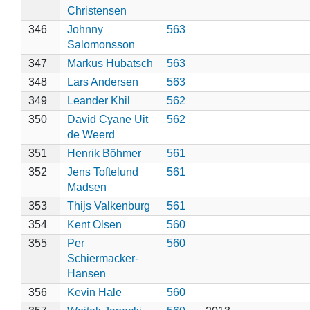
Christensen
346
Johnny
563
Salomonsson
347
Markus Hubatsch
563
348
Lars Andersen
563
349
Leander Khil
562
350
David Cyane Uit
562
de Weerd
351
Henrik Böhmer
561
352
Jens Toftelund
561
Madsen
353
Thijs Valkenburg
561
354
Kent Olsen
560
355
Per
560
Schiermacker-
Hansen
356
Kevin Hale
560