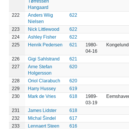
Tørressen
Hangaard
222
Anders Wiig
622
Nielsen
223
Nick Littlewood
622
224
Ashley Fisher
622
225
Henrik Pedersen
621
1980-
Kongelund
04-16
226
Gigi Sahlstrand
621
227
Arne Stefan
620
Holgersson
228
Oriol Clarabuch
620
229
Harry Hussey
619
230
Mark de Vries
618
1989-
Eemshaven
03-19
231
James Lidster
618
232
Michal Šindel
617
233
Lennaert Steen
616