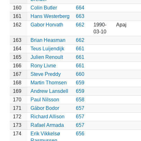
160
Colin Butler
664
161
Hans Westerberg
663
162
Gabor Horvath
662
1990-
Apaj
03-10
163
Brian Heasman
662
164
Teus Luijendijk
661
165
Julien Renoult
661
166
Rony Livne
661
167
Steve Preddy
660
168
Martin Thomsen
659
169
Andrew Lansdell
659
170
Paul Nilsson
658
171
Gábor Bodor
657
172
Richard Allison
657
173
Rafael Armada
657
174
Erik Vikkelsø
656
Rasmussen