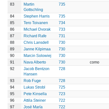
83
Martin
735
Gottschling
84
Stephen Harris
735
85
Tero Toivanen
734
86
Michael Dvorak
733
87
Richard Rafe
731
88
Chris Lansdell
730
89
Janne Kilpimaa
730
90
Marcin Solowiej
730
91
Nava Alberto
730
como
92
Jacob Bentzon
728
Hansen
93
Rob Fuge
728
94
Lukas Strobl
725
95
Pete Kinsella
723
96
Attila Steiner
722
97
José María
722