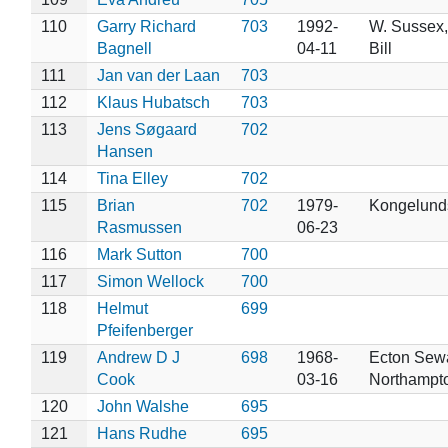
110
Garry Richard
703
1992-
W. Sussex,
Bagnell
04-11
Bill
111
Jan van der Laan
703
112
Klaus Hubatsch
703
113
Jens Søgaard
702
Hansen
114
Tina Elley
702
115
Brian
702
1979-
Kongelund
Rasmussen
06-23
116
Mark Sutton
700
117
Simon Wellock
700
118
Helmut
699
Pfeifenberger
119
Andrew D J
698
1968-
Ecton Sew
Cook
03-16
Northampt
120
John Walshe
695
121
Hans Rudhe
695