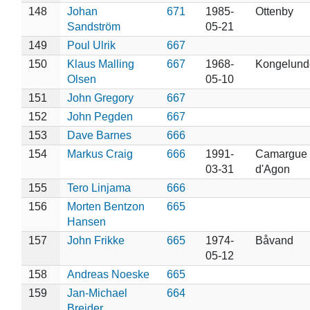
148
Johan
671
1985-
Ottenby
Sandström
05-21
149
Poul Ulrik
667
150
Klaus Malling
667
1968-
Kongelund
Olsen
05-10
151
John Gregory
667
152
John Pegden
667
153
Dave Barnes
666
154
Markus Craig
666
1991-
Camargue 
03-31
d'Agon
155
Tero Linjama
666
156
Morten Bentzon
665
Hansen
157
John Frikke
665
1974-
Båvand
05-12
158
Andreas Noeske
665
159
Jan-Michael
664
Breider