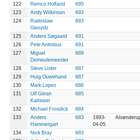
122
Remco Hofland
695
123
Andy Wilkinson
693
124
Radoslaw
693
Gwozdz
125
Anders Søgaard
691
126
Pete Antrobus
691
127
Miguel
689
Demeulemeester
128
Steve Lister
687
129
Huig Ouwehand
687
130
Mark Lopez
686
131
Ulf Göran
685
Karlsson
132
Michael Frosdick
684
133
Anders
683
1993-
Alsønderu
Hammergart
04-05
134
Nick Bray
683