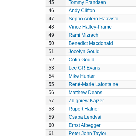
45
Tommy Frandsen
46
Andy Clifton
47
Seppo Antero Haavisto
48
Vince Halley-Frame
49
Rami Mizrachi
50
Benedict Macdonald
51
Jocelyn Gould
52
Colin Gould
53
Lee GR Evans
54
Mike Hunter
55
René-Marie Lafontaine
56
Matthew Deans
57
Zbigniew Kajzer
58
Rupert Hafner
59
Csaba Lendvai
60
Ernst Albegger
61
Peter John Taylor