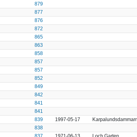
879
877
876
872
865
863
858
857
857
852
849
842
841
841
839
1997-05-17
Karpalundsdammarn
838
837
1971-06-13
Loch Garten