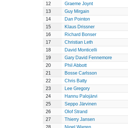
12
Graeme Joynt
13
Guy Mirgain
14
Dan Pointon
15
Klaus Drissner
16
Richard Bonser
17
Christian Leth
18
David Monticelli
19
Gary David Fennemore
20
Phil Abbott
21
Bosse Carlsson
22
Chris Batty
23
Lee Gregory
24
Hannu Palojärvi
25
Seppo Järvinen
26
Olof Strand
27
Thierry Jansen
28
Nigel Warren