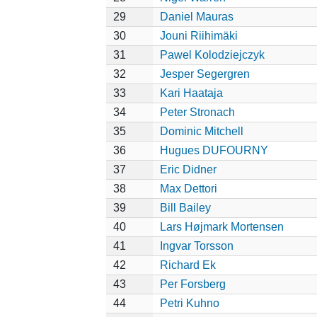
29
Daniel Mauras
30
Jouni Riihimäki
31
Pawel Kolodziejczyk
32
Jesper Segergren
33
Kari Haataja
34
Peter Stronach
35
Dominic Mitchell
36
Hugues DUFOURNY
37
Eric Didner
38
Max Dettori
39
Bill Bailey
40
Lars Højmark Mortensen
41
Ingvar Torsson
42
Richard Ek
43
Per Forsberg
44
Petri Kuhno