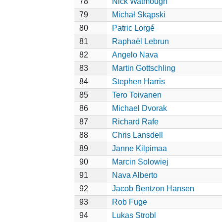
78
Nick Watmough
79
Michał Skąpski
80
Patric Lorgé
81
Raphaël Lebrun
82
Angelo Nava
83
Martin Gottschling
84
Stephen Harris
85
Tero Toivanen
86
Michael Dvorak
87
Richard Rafe
88
Chris Lansdell
89
Janne Kilpimaa
90
Marcin Solowiej
91
Nava Alberto
92
Jacob Bentzon Hansen
93
Rob Fuge
94
Lukas Strobl