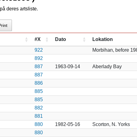
å deres artsliste.
Print
#X
Dato
Lokation
922
Morbihan, before 19
892
887
1963-09-14
Aberlady Bay
887
886
885
885
882
881
880
1982-05-16
Scorton, N. Yorks
880