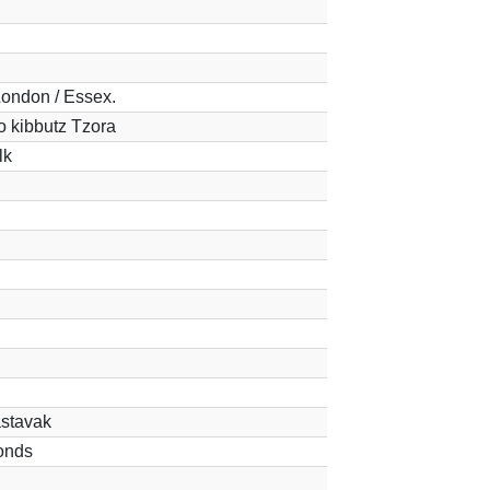
ndon / Essex.
o kibbutz Tzora
lk
astavak
onds