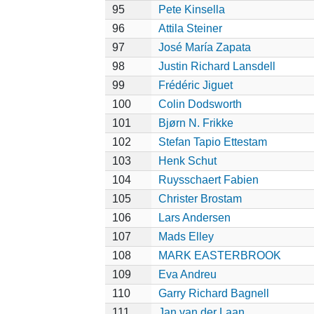
95
Pete Kinsella
96
Attila Steiner
97
José María Zapata
98
Justin Richard Lansdell
99
Frédéric Jiguet
100
Colin Dodsworth
101
Bjørn N. Frikke
102
Stefan Tapio Ettestam
103
Henk Schut
104
Ruysschaert Fabien
105
Christer Brostam
106
Lars Andersen
107
Mads Elley
108
MARK EASTERBROOK
109
Eva Andreu
110
Garry Richard Bagnell
111
Jan van der Laan