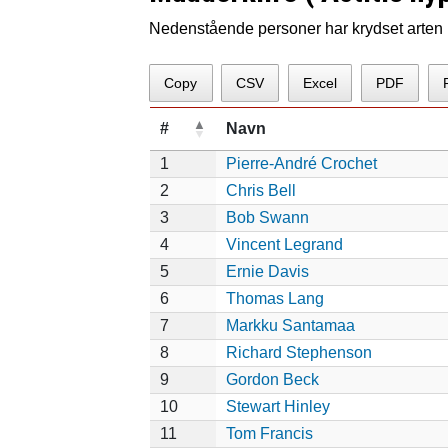
Nedenstående personer har krydset arten p
Copy
CSV
Excel
PDF
#
Navn
1
Pierre-André Crochet
2
Chris Bell
3
Bob Swann
4
Vincent Legrand
5
Ernie Davis
6
Thomas Lang
7
Markku Santamaa
8
Richard Stephenson
9
Gordon Beck
10
Stewart Hinley
11
Tom Francis