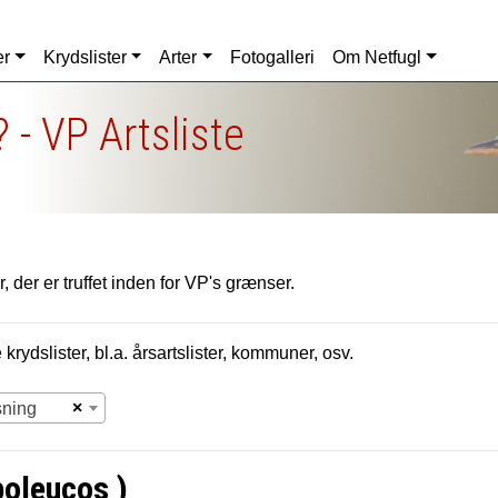
er
Krydslister
Arter
Fotogalleri
Om Netfugl
 - VP Artsliste
, der er truffet inden for VP's grænser.
krydslister, bl.a. årsartslister, kommuner, osv.
×
sning
poleucos )