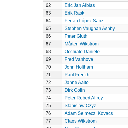
62
Eric Jan Alblas
63
Erik Rask
64
Ferran López Sanz
65
Stephen Vaughan Ashby
66
Peter Gluth
67
Mårten Wikström
68
Occhiato Daniele
69
Fred Vanhove
70
John Holtham
71
Paul French
72
Janne Aalto
73
Dirk Colin
74
Peter Robert Alfrey
75
Stanislaw Czyz
76
Adam Selmeczi Kovacs
77
Claes Wikström