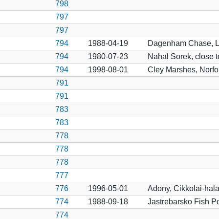
798
797
797
794
1988-04-19
Dagenham Chase, Lo
794
1980-07-23
Nahal Sorek, close t
794
1998-08-01
Cley Marshes, Norfo
791
791
783
783
778
778
778
777
776
1996-05-01
Adony, Cikkolai-hal
774
1988-09-18
Jastrebarsko Fish P
774