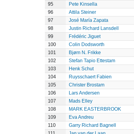
95
Pete Kinsella
96
Attila Steiner
97
José María Zapata
98
Justin Richard Lansdell
99
Frédéric Jiguet
100
Colin Dodsworth
101
Bjørn N. Frikke
102
Stefan Tapio Ettestam
103
Henk Schut
104
Ruysschaert Fabien
105
Christer Brostam
106
Lars Andersen
107
Mads Elley
108
MARK EASTERBROOK
109
Eva Andreu
110
Garry Richard Bagnell
111
Jan van der Laan