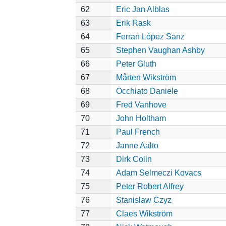
62
Eric Jan Alblas
63
Erik Rask
64
Ferran López Sanz
65
Stephen Vaughan Ashby
66
Peter Gluth
67
Mårten Wikström
68
Occhiato Daniele
69
Fred Vanhove
70
John Holtham
71
Paul French
72
Janne Aalto
73
Dirk Colin
74
Adam Selmeczi Kovacs
75
Peter Robert Alfrey
76
Stanislaw Czyz
77
Claes Wikström