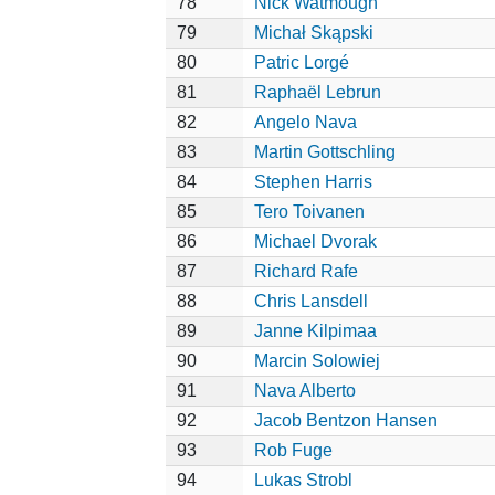
78
Nick Watmough
79
Michał Skąpski
80
Patric Lorgé
81
Raphaël Lebrun
82
Angelo Nava
83
Martin Gottschling
84
Stephen Harris
85
Tero Toivanen
86
Michael Dvorak
87
Richard Rafe
88
Chris Lansdell
89
Janne Kilpimaa
90
Marcin Solowiej
91
Nava Alberto
92
Jacob Bentzon Hansen
93
Rob Fuge
94
Lukas Strobl