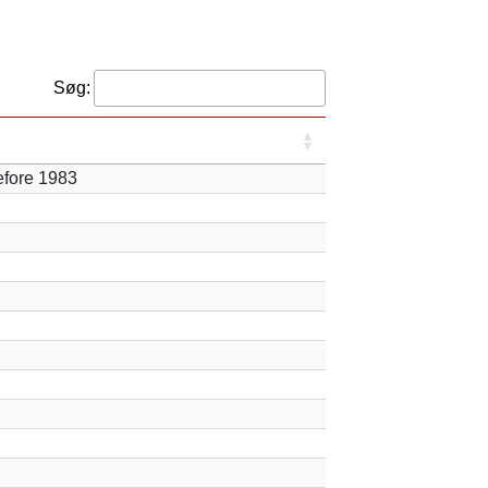
Søg:
before 1983