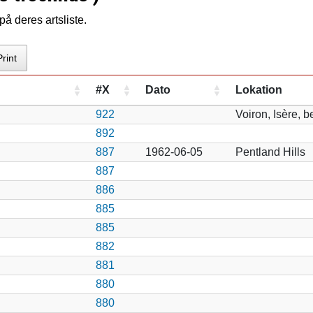
å deres artsliste.
Print
#X
Dato
Lokation
922
Voiron, Isère, 
892
887
1962-06-05
Pentland Hills
887
886
885
885
882
881
880
880