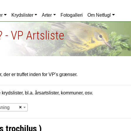
er
Krydslister
Arter
Fotogalleri
Om Netfugl
 - VP Artsliste
, der er truffet inden for VP's grænser.
krydslister, bl.a. årsartslister, kommuner, osv.
×
sning
 trochilus )