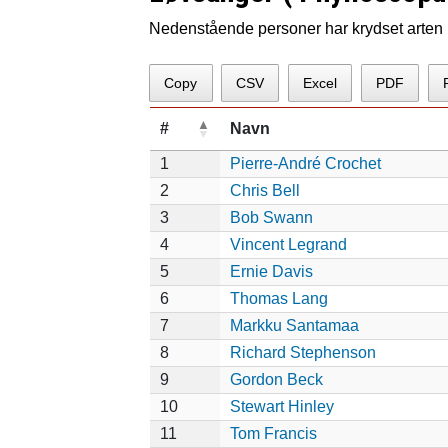
Nedenstående personer har krydset arten p
Copy
CSV
Excel
PDF
#
Navn
1
Pierre-André Crochet
2
Chris Bell
3
Bob Swann
4
Vincent Legrand
5
Ernie Davis
6
Thomas Lang
7
Markku Santamaa
8
Richard Stephenson
9
Gordon Beck
10
Stewart Hinley
11
Tom Francis