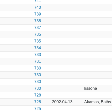
741
740
739
738
737
735
735
734
733
731
730
730
730
730
lissone
728
728
2002-04-13
Akamas, Baths 
725