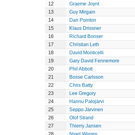
12
Graeme Joynt
13
Guy Mirgain
14
Dan Pointon
15
Klaus Drissner
16
Richard Bonser
17
Christian Leth
18
David Monticelli
19
Gary David Fennemore
20
Phil Abbott
21
Bosse Carlsson
22
Chris Batty
23
Lee Gregory
24
Hannu Palojärvi
25
Seppo Järvinen
26
Olof Strand
27
Thierry Jansen
28
Nigel Warren