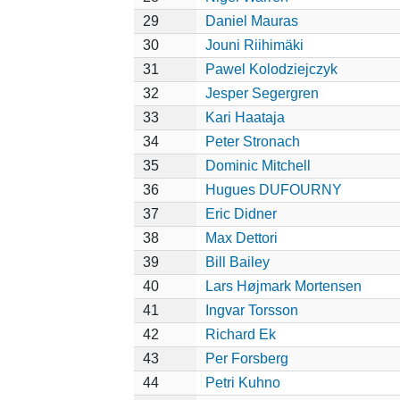
29
Daniel Mauras
30
Jouni Riihimäki
31
Pawel Kolodziejczyk
32
Jesper Segergren
33
Kari Haataja
34
Peter Stronach
35
Dominic Mitchell
36
Hugues DUFOURNY
37
Eric Didner
38
Max Dettori
39
Bill Bailey
40
Lars Højmark Mortensen
41
Ingvar Torsson
42
Richard Ek
43
Per Forsberg
44
Petri Kuhno