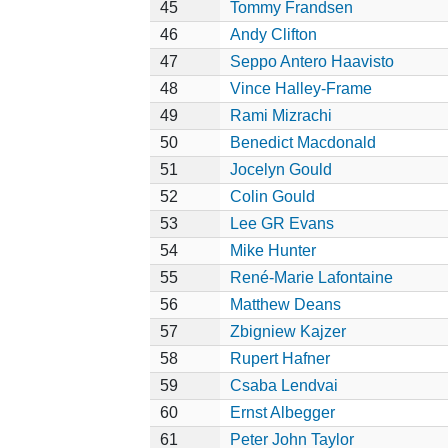
45
Tommy Frandsen
46
Andy Clifton
47
Seppo Antero Haavisto
48
Vince Halley-Frame
49
Rami Mizrachi
50
Benedict Macdonald
51
Jocelyn Gould
52
Colin Gould
53
Lee GR Evans
54
Mike Hunter
55
René-Marie Lafontaine
56
Matthew Deans
57
Zbigniew Kajzer
58
Rupert Hafner
59
Csaba Lendvai
60
Ernst Albegger
61
Peter John Taylor