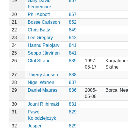
19
Gary David
857
Fennemore
20
Phil Abbott
857
21
Bosse Carlsson
852
22
Chris Batty
849
23
Lee Gregory
842
24
Hannu Palojärvi
841
25
Seppo Järvinen
841
26
Olof Strand
839
1997-
Karpalund
05-17
Skåne
27
Thierry Jansen
838
28
Nigel Warren
837
29
Daniel Mauras
836
2005-
Borca, Ne
05-08
30
Jouni Riihimäki
831
31
Pawel
829
Kolodziejczyk
32
Jesper
829