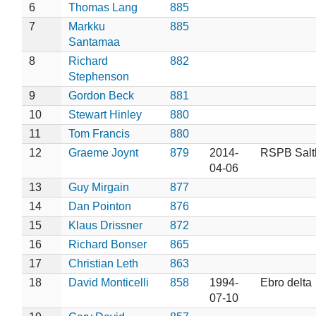
6
Thomas Lang
885
7
Markku
885
Santamaa
8
Richard
882
Stephenson
9
Gordon Beck
881
10
Stewart Hinley
880
11
Tom Francis
880
12
Graeme Joynt
879
2014-
RSPB Salt
04-06
13
Guy Mirgain
877
14
Dan Pointon
876
15
Klaus Drissner
872
16
Richard Bonser
865
17
Christian Leth
863
18
David Monticelli
858
1994-
Ebro delta
07-10