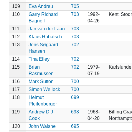
109
Eva Andreu
705
110
Garry Richard
703
1992-
Kent, Stod
Bagnell
04-26
111
Jan van der Laan
703
112
Klaus Hubatsch
703
113
Jens Søgaard
702
Hansen
114
Tina Elley
702
115
Brian
702
1979-
Karlslund
Rasmussen
07-19
116
Mark Sutton
700
117
Simon Wellock
700
118
Helmut
699
Pfeifenberger
119
Andrew D J
698
1968-
Billing Grav
Cook
04-20
Northampt
120
John Walshe
695