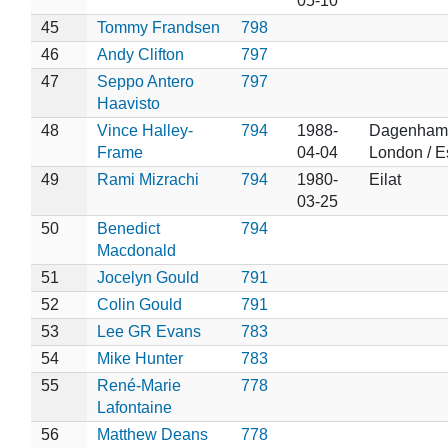
05-10
45
Tommy Frandsen
798
46
Andy Clifton
797
47
Seppo Antero
797
Haavisto
48
Vince Halley-
794
1988-
Dagenham
Frame
04-04
London / E
49
Rami Mizrachi
794
1980-
Eilat
03-25
50
Benedict
794
Macdonald
51
Jocelyn Gould
791
52
Colin Gould
791
53
Lee GR Evans
783
54
Mike Hunter
783
55
René-Marie
778
Lafontaine
56
Matthew Deans
778