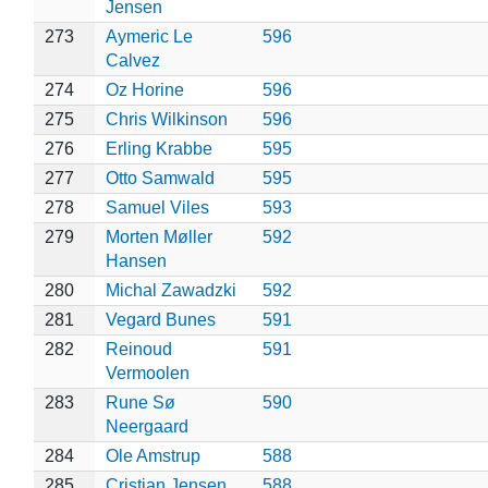
Jensen
273
Aymeric Le
596
Calvez
274
Oz Horine
596
275
Chris Wilkinson
596
276
Erling Krabbe
595
277
Otto Samwald
595
278
Samuel Viles
593
279
Morten Møller
592
Hansen
280
Michal Zawadzki
592
281
Vegard Bunes
591
282
Reinoud
591
Vermoolen
283
Rune Sø
590
Neergaard
284
Ole Amstrup
588
285
Cristian Jensen
588