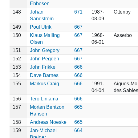
Ebbesen
148
Johan
671
1987-
Ottenby
Sandström
08-09
149
Poul Ulrik
667
150
Klaus Malling
667
1968-
Asserbo
Olsen
06-01
151
John Gregory
667
152
John Pegden
667
153
John Frikke
666
154
Dave Barnes
666
155
Markus Craig
666
1991-
Aigues-Mort
04-04
des Sable
156
Tero Linjama
666
157
Morten Bentzon
665
Hansen
158
Andreas Noeske
665
159
Jan-Michael
664
Breider