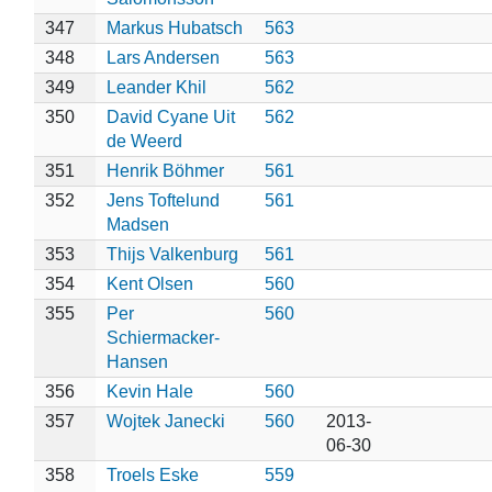
347
Markus Hubatsch
563
348
Lars Andersen
563
349
Leander Khil
562
350
David Cyane Uit
562
de Weerd
351
Henrik Böhmer
561
352
Jens Toftelund
561
Madsen
353
Thijs Valkenburg
561
354
Kent Olsen
560
355
Per
560
Schiermacker-
Hansen
356
Kevin Hale
560
357
Wojtek Janecki
560
2013-
06-30
358
Troels Eske
559