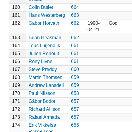
160
Colin Butler
664
161
Hans Westerberg
663
162
Gabor Horvath
662
1990-
God
04-21
163
Brian Heasman
662
164
Teus Luijendijk
661
165
Julien Renoult
661
166
Rony Livne
661
167
Steve Preddy
660
168
Martin Thomsen
659
169
Andrew Lansdell
659
170
Paul Nilsson
658
171
Gábor Bodor
657
172
Richard Allison
657
173
Rafael Armada
657
174
Erik Vikkelsø
656
Rasmussen