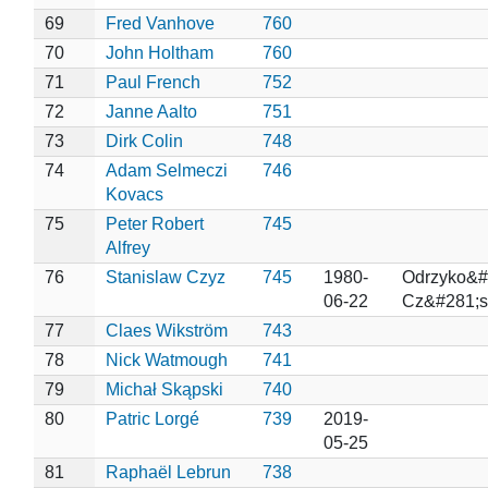
69
Fred Vanhove
760
70
John Holtham
760
71
Paul French
752
72
Janne Aalto
751
73
Dirk Colin
748
74
Adam Selmeczi
746
Kovacs
75
Peter Robert
745
Alfrey
76
Stanislaw Czyz
745
1980-
Odrzyko&#
06-22
Cz&#281;s
77
Claes Wikström
743
78
Nick Watmough
741
79
Michał Skąpski
740
80
Patric Lorgé
739
2019-
05-25
81
Raphaël Lebrun
738