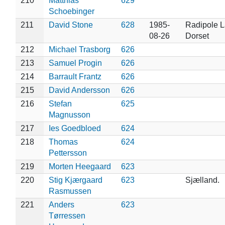
210
Matthias
629
Schoebinger
211
David Stone
628
1985-
Radipole L
08-26
Dorset
212
Michael Trasborg
626
213
Samuel Progin
626
214
Barrault Frantz
626
215
David Andersson
626
216
Stefan
625
Magnusson
217
Ies Goedbloed
624
218
Thomas
624
Pettersson
219
Morten Heegaard
623
220
Stig Kjærgaard
623
Sjælland.
Rasmussen
221
Anders
623
Tørressen