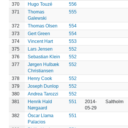
370
Hugo Touzé
556
371
Thomas
555
Galewski
372
Thomas Olsen
554
373
Gert Green
554
374
Vincent Hart
553
375
Lars Jensen
552
376
Sebastian Klein
552
377
Jørgen Hulbæk
552
Christiansen
378
Henry Cook
552
379
Joseph Dunlop
552
380
Andrea Tarozzi
552
381
Henrik Hald
551
2014-
Saltholm
Nørgaard
05-29
382
Óscar Llama
551
Palacios