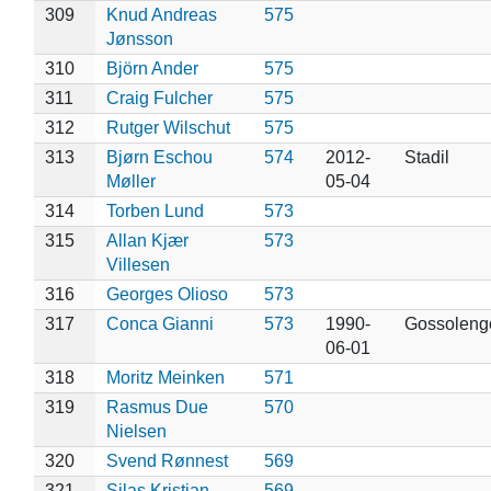
309
Knud Andreas
575
Jønsson
310
Björn Ander
575
311
Craig Fulcher
575
312
Rutger Wilschut
575
313
Bjørn Eschou
574
2012-
Stadil
Møller
05-04
314
Torben Lund
573
315
Allan Kjær
573
Villesen
316
Georges Olioso
573
317
Conca Gianni
573
1990-
Gossoleng
06-01
318
Moritz Meinken
571
319
Rasmus Due
570
Nielsen
320
Svend Rønnest
569
321
Silas Kristian
569