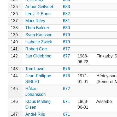
135
Arthur Geilvoet
683
136
Leo J R Boon
682
137
Mark Riley
681
138
Theo Bakker
680
139
Sven Karlsson
679
140
Isabelle Zwick
679
141
Robert Carr
677
142
Jan Oldebring
677
1988-
Finkarby, 
06-22
143
Tom Lowe
676
144
Jean-Philippe
676
1971-
Héricy-sur
SIBLET
01-01
(Seine-et-
145
Håkan
672
Johansson
146
Klaus Malling
671
1968-
Asserbo
Olsen
06-01
147
André Riis
671