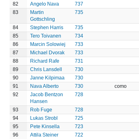
82
Angelo Nava
737
83
Martin
735
Gottschling
84
Stephen Harris
735
85
Tero Toivanen
734
86
Marcin Solowiej
733
87
Michael Dvorak
733
88
Richard Rafe
731
89
Chris Lansdell
730
90
Janne Kilpimaa
730
91
Nava Alberto
730
como
92
Jacob Bentzon
728
Hansen
93
Rob Fuge
728
94
Lukas Strobl
725
95
Pete Kinsella
723
96
Attila Steiner
722