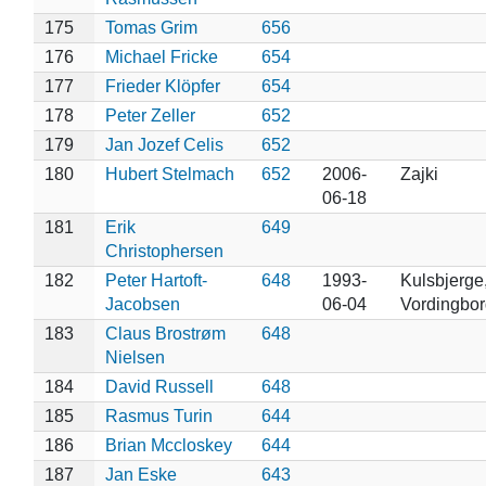
175
Tomas Grim
656
176
Michael Fricke
654
177
Frieder Klöpfer
654
178
Peter Zeller
652
179
Jan Jozef Celis
652
180
Hubert Stelmach
652
2006-
Zajki
06-18
181
Erik
649
Christophersen
182
Peter Hartoft-
648
1993-
Kulsbjerge
Jacobsen
06-04
Vordingbor
183
Claus Brostrøm
648
Nielsen
184
David Russell
648
185
Rasmus Turin
644
186
Brian Mccloskey
644
187
Jan Eske
643