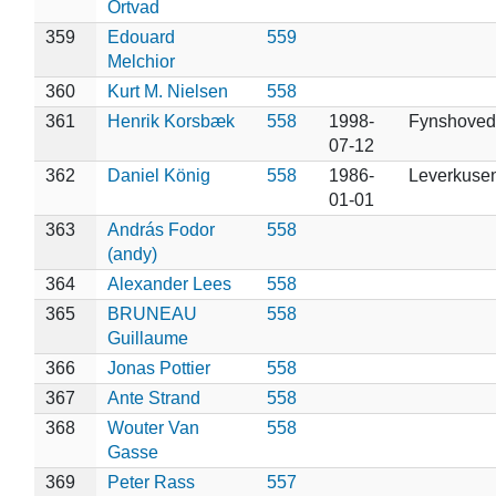
Ortvad
359
Edouard
559
Melchior
360
Kurt M. Nielsen
558
361
Henrik Korsbæk
558
1998-
Fynshoved
07-12
362
Daniel König
558
1986-
Leverkuse
01-01
363
András Fodor
558
(andy)
364
Alexander Lees
558
365
BRUNEAU
558
Guillaume
366
Jonas Pottier
558
367
Ante Strand
558
368
Wouter Van
558
Gasse
369
Peter Rass
557