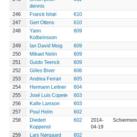
dennis
246
Franck Ishøi
610
247
Gert Ottens
610
248
Yann
609
Kolbeinsson
249
Ian David Moig
609
250
Mikael Nelin
609
251
Guido Teenck
609
252
Gilles Biver
606
253
Andrea Ferrari
605
254
Hermann Leitner
604
255
José Luis Copete
603
256
Kalle Larsson
603
257
Poul Holm
602
258
Diedert
602
2014-
Schiermon
Koppenol
04-19
259
Lars Nørgaard
602