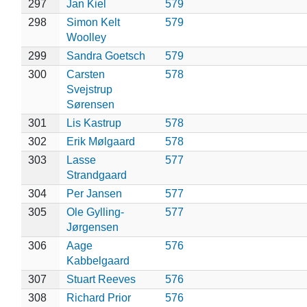
297
Jan Kiel
579
298
Simon Kelt
579
Woolley
299
Sandra Goetsch
579
300
Carsten
578
Svejstrup
Sørensen
301
Lis Kastrup
578
302
Erik Mølgaard
578
303
Lasse
577
Strandgaard
304
Per Jansen
577
305
Ole Gylling-
577
Jørgensen
306
Aage
576
Kabbelgaard
307
Stuart Reeves
576
308
Richard Prior
576