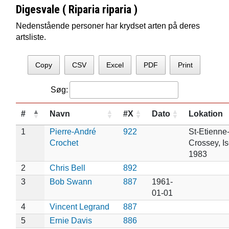
Digesvale ( Riparia riparia )
Nedenstående personer har krydset arten på deres
artsliste.
Copy
CSV
Excel
PDF
Print
Søg:
#
Navn
#X
Dato
Lokation
1
Pierre-André
922
St-Etienne
Crochet
Crossey, Is
1983
2
Chris Bell
892
3
Bob Swann
887
1961-
01-01
4
Vincent Legrand
887
5
Ernie Davis
886