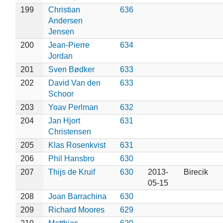
199
Christian
636
Andersen
Jensen
200
Jean-Pierre
634
Jordan
201
Sven Bødker
633
202
David Van den
633
Schoor
203
Yoav Perlman
632
204
Jan Hjort
631
Christensen
205
Klas Rosenkvist
631
206
Phil Hansbro
630
207
Thijs de Kruif
630
2013-
Birecik
05-15
208
Joan Barrachina
630
209
Richard Moores
629