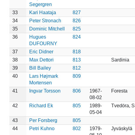
Segergren
33
Kari Haataja
827
34
Peter Stronach
826
35
Dominic Mitchell
825
36
Hugues
824
DUFOURNY
37
Eric Didner
818
38
Max Dettori
813
Sardinia
39
Bill Bailey
812
40
Lars Højmark
809
Mortensen
41
Ingvar Torsson
806
1967-
Foresta
08-02
42
Richard Ek
805
1989-
Tvedöra, 
05-04
43
Per Forsberg
805
44
Petri Kuhno
802
1979-
Jyväskylä