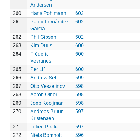
Andersen
260
Hans Pohlmann
602
261
Pablo Fernández
602
García
262
Phil Gibson
602
263
Kim Duus
600
264
Frédéric
600
Veyrunes
265
Per Lif
600
266
Andrew Self
599
267
Otto Veszelinov
598
268
Aaron Ofner
598
269
Joop Kooijman
598
270
Andreas Bruun
597
Kristensen
271
Julien Piette
597
272
Niels Bomholt
596