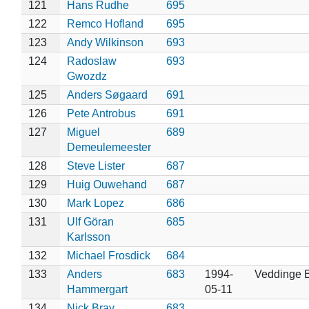
121
Hans Rudhe
695
122
Remco Hofland
695
123
Andy Wilkinson
693
124
Radoslaw
693
Gwozdz
125
Anders Søgaard
691
126
Pete Antrobus
691
127
Miguel
689
Demeulemeester
128
Steve Lister
687
129
Huig Ouwehand
687
130
Mark Lopez
686
131
Ulf Göran
685
Karlsson
132
Michael Frosdick
684
133
Anders
683
1994-
Veddinge 
Hammergart
05-11
134
Nick Bray
683