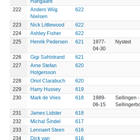
Hangaard
222
Anders Wiig
622
Nielsen
223
Nick Littlewood
622
224
Ashley Fisher
622
225
Henrik Pedersen
621
1977-
Nysted
04-30
226
Gigi Sahlstrand
621
227
Arne Stefan
620
Holgersson
228
Oriol Clarabuch
620
229
Harry Hussey
619
230
Mark de Vries
618
1989-
Sellingen -
06-15
Sellingerb
231
James Lidster
618
232
Michal Šindel
617
233
Lennaert Steen
616
234
Dick van
616