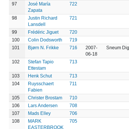
97
José María
722
Zapata
98
Justin Richard
721
Lansdell
99
Frédéric Jiguet
720
100
Colin Dodsworth
719
101
Bjørn N. Frikke
716
2007-
Sneum Di
06-18
102
Stefan Tapio
713
Ettestam
103
Henk Schut
713
104
Ruysschaert
711
Fabien
105
Christer Brostam
710
106
Lars Andersen
708
107
Mads Elley
706
108
MARK
705
EASTERBROOK