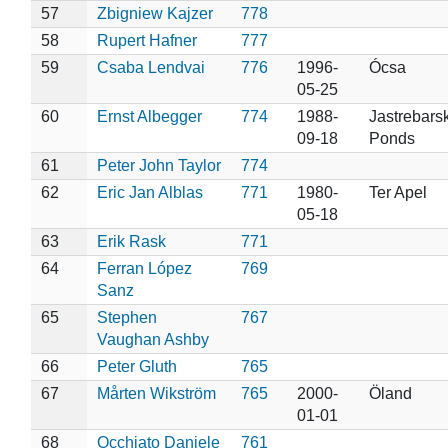
57
Zbigniew Kajzer
778
58
Rupert Hafner
777
59
Csaba Lendvai
776
1996-
Ócsa
05-25
60
Ernst Albegger
774
1988-
Jastrebars
09-18
Ponds
61
Peter John Taylor
774
62
Eric Jan Alblas
771
1980-
Ter Apel
05-18
63
Erik Rask
771
64
Ferran López
769
Sanz
65
Stephen
767
Vaughan Ashby
66
Peter Gluth
765
67
Mårten Wikström
765
2000-
Öland
01-01
68
Occhiato Daniele
761