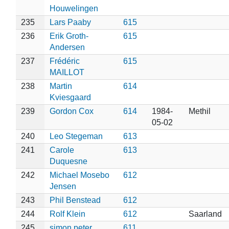
Houwelingen
235
Lars Paaby
615
236
Erik Groth-
615
Andersen
237
Frédéric
615
MAILLOT
238
Martin
614
Kviesgaard
239
Gordon Cox
614
1984-
Methil
05-02
240
Leo Stegeman
613
241
Carole
613
Duquesne
242
Michael Mosebo
612
Jensen
243
Phil Benstead
612
244
Rolf Klein
612
Saarland
245
simon peter
611