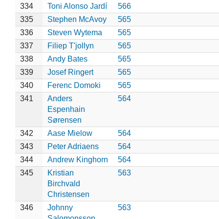
334
Toni Alonso Jardí
566
335
Stephen McAvoy
565
336
Steven Wytema
565
337
Filiep T'jollyn
565
338
Andy Bates
565
339
Josef Ringert
565
340
Ferenc Domoki
565
341
Anders
564
Espenhain
Sørensen
342
Aase Mielow
564
343
Peter Adriaens
564
344
Andrew Kinghorn
564
345
Kristian
563
Birchvald
Christensen
346
Johnny
563
Salomonsson