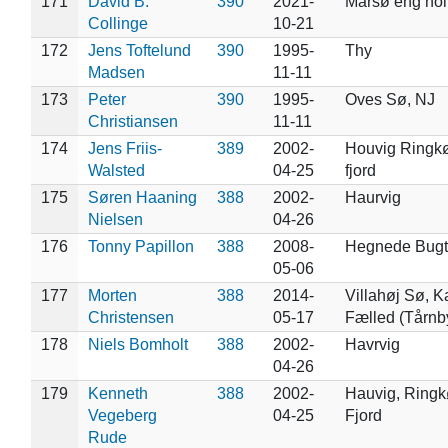
171
David B.
390
2021-
Mårsø eng ho
Collinge
10-21
172
Jens Toftelund
390
1995-
Thy
Madsen
11-11
173
Peter
390
1995-
Oves Sø, NJ
Christiansen
11-11
174
Jens Friis-
389
2002-
Houvig Ringk
Walsted
04-25
fjord
175
Søren Haaning
388
2002-
Haurvig
Nielsen
04-26
176
Tonny Papillon
388
2008-
Hegnede Bugt
05-06
177
Morten
388
2014-
Villahøj Sø, 
Christensen
05-17
Fælled (Tårnb
178
Niels Bomholt
388
2002-
Havrvig
04-26
179
Kenneth
388
2002-
Hauvig, Ringk
Vegeberg
04-25
Fjord
Rude