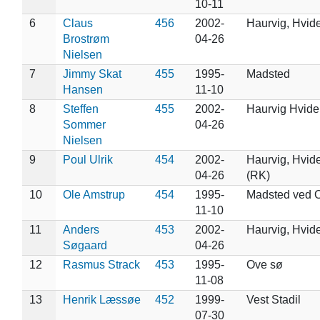
10-11
6
Claus
456
2002-
Haurvig, Hvid
Brostrøm
04-26
Nielsen
7
Jimmy Skat
455
1995-
Madsted
Hansen
11-10
8
Steffen
455
2002-
Haurvig Hvid
Sommer
04-26
Nielsen
9
Poul Ulrik
454
2002-
Haurvig, Hvid
04-26
(RK)
10
Ole Amstrup
454
1995-
Madsted ved 
11-10
11
Anders
453
2002-
Haurvig, Hvid
Søgaard
04-26
12
Rasmus Strack
453
1995-
Ove sø
11-08
13
Henrik Læssøe
452
1999-
Vest Stadil
07-30