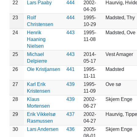
22
Lars Paaby
444
2002-
Haurvig, Hvid
04-26
23
Rolf
444
1995-
Madsted, Thy
Christensen
10-29
24
Henrik
443
1995-
Madsted, Ove
Haaning
11-08
Nielsen
25
Michael
443
2014-
Vest Amager
Delpierre
05-17
26
Ole Kristjansen
441
1995-
Madsted
11-11
27
Karl Erik
439
1995-
Ove sø
Kristensen
11-09
28
Klaus
439
2002-
Skjern Enge
Mortensen
06-27
29
Erik Vikkelsø
437
2002-
Haurvig, Tipp
Rasmussen
04-27
30
Lars Andersen
436
2005-
Skjern Enge
08-01