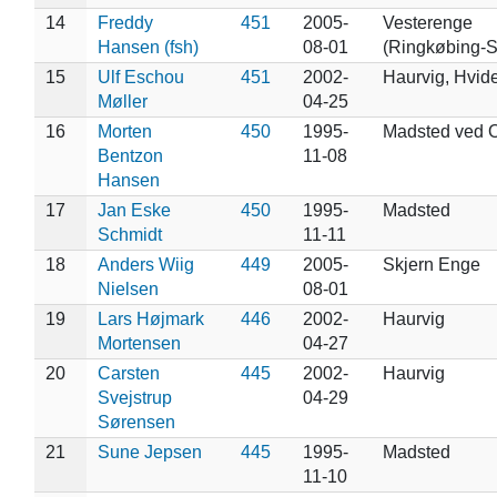
14
Freddy
451
2005-
Vesterenge
Hansen (fsh)
08-01
(Ringkøbing-S
15
Ulf Eschou
451
2002-
Haurvig, Hvid
Møller
04-25
16
Morten
450
1995-
Madsted ved 
Bentzon
11-08
Hansen
17
Jan Eske
450
1995-
Madsted
Schmidt
11-11
18
Anders Wiig
449
2005-
Skjern Enge
Nielsen
08-01
19
Lars Højmark
446
2002-
Haurvig
Mortensen
04-27
20
Carsten
445
2002-
Haurvig
Svejstrup
04-29
Sørensen
21
Sune Jepsen
445
1995-
Madsted
11-10