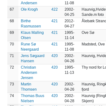
Andersen
11-08
67
Ole Krogh
422
2002-
Haurvig,Hvide
04-25
Sande.m foto
68
Birthe
421
2012-
Ålebæk Stran
Rasmussen
04-27
69
Klaus Malling
421
1995-
Ove Sø
Olsen
11-14
70
Rune Sø
421
1995-
Madsted, Ove
Neergaard
11-08
71
Jens Søgaard
420
2002-
Haurvig, Hvid
Hansen
04-26
72
Christian
420
1995-
Thy nord for L
Andersen
11-13
Jensen
73
Martin
420
2002-
Haurvig, Ring
Thomsen
04-26
fjord
74
Thomas Buus
420
2002-
Haurvig (Ring
Nielsen
04-28
Skjern)