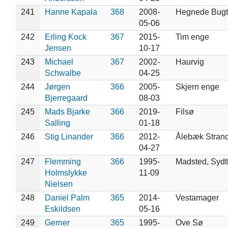
241
Hanne Kapala
368
2008-
Hegnede Bugt
05-06
242
Erling Kock
367
2015-
Tim enge
Jensen
10-17
243
Michael
367
2002-
Haurvig
Schwalbe
04-25
244
Jørgen
366
2005-
Skjern enge
Bjerregaard
08-03
245
Mads Bjarke
366
2019-
Filsø
Salling
01-18
246
Stig Linander
366
2012-
Ålebæk Stran
04-27
247
Flemming
366
1995-
Madsted, Sydt
Holmslykke
11-09
Nielsen
248
Daniel Palm
365
2014-
Vestamager
Eskildsen
05-16
249
Gerner
365
1995-
Ove Sø