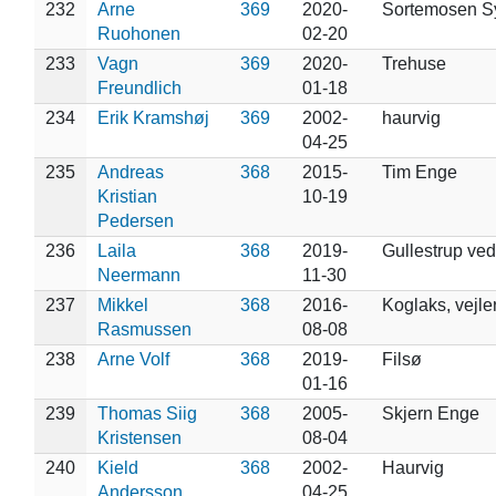
232
Arne
369
2020-
Sortemosen S
Ruohonen
02-20
233
Vagn
369
2020-
Trehuse
Freundlich
01-18
234
Erik Kramshøj
369
2002-
haurvig
04-25
235
Andreas
368
2015-
Tim Enge
Kristian
10-19
Pedersen
236
Laila
368
2019-
Gullestrup ve
Neermann
11-30
237
Mikkel
368
2016-
Koglaks, vejle
Rasmussen
08-08
238
Arne Volf
368
2019-
Filsø
01-16
239
Thomas Siig
368
2005-
Skjern Enge
Kristensen
08-04
240
Kield
368
2002-
Haurvig
Andersson
04-25