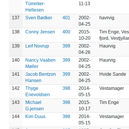
Tümmler-
11-13
Hellesen
137
Sven Bødker
401
2002-
havrvig
04-25
138
Conny Jensen
400
2015-
Tim Enge, Vest
10-20
fjord, Vestjyll
139
Leif Novrup
399
2002-
Haurvig
04-26
140
Nancy Vaaben
399
2002-
Haurvig
Møller
04-25
141
Jacob Bentzon
399
2002-
Hvide Sande
Hansen
04-25
142
Thyge
398
2014-
Vestamager
Enevoldsen
05-15
143
Michael
398
2015-
Tim Enge
G.jensen
10-17
144
Kim Duus
398
2014-
Vestamager
05-15