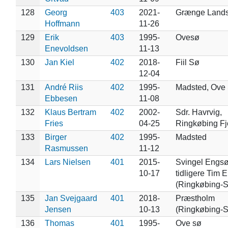
128
Georg
403
2021-
Grænge Land
Hoffmann
11-26
129
Erik
403
1995-
Ovesø
Enevoldsen
11-13
130
Jan Kiel
402
2018-
Fiil Sø
12-04
131
André Riis
402
1995-
Madsted, Ove
Ebbesen
11-08
132
Klaus Bertram
402
2002-
Sdr. Havrvig,
Fries
04-25
Ringkøbing Fj
133
Birger
402
1995-
Madsted
Rasmussen
11-12
134
Lars Nielsen
401
2015-
Svingel Engsø
10-17
tidligere Tim 
(Ringkøbing-S
135
Jan Svejgaard
401
2018-
Præstholm
Jensen
10-13
(Ringkøbing-S
136
Thomas
401
1995-
Ove sø