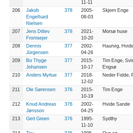
11-11
206
Jakob
378
2005-
Skjern Enge
Engelhard
08-03
Nielsen
207
Jens Ditlev
378
2021-
Morsø huse
Fromsejer
10-20
208
Dennis
377
2002-
Haurvig, Hvid
Jürgensen
04-26
209
Bo Thyge
377
2015-
Tim Enge, Svi
Johansen
10-17
Engsø
210
Anders Myrtue
377
2018-
Neder Fidde, 
12-02
211
Ole Sørensen
376
2015-
Tim Enge
10-19
212
Knud Andreas
376
2002-
Hvide Sande
Jønsson
04-25
213
Gert Green
376
1995-
Sydthy
11-10