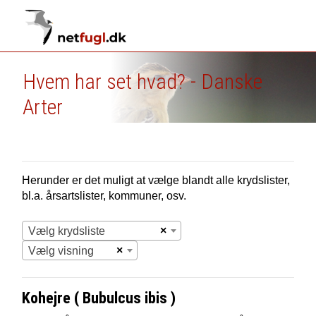
Hvem har set hvad? - Danske
Arter
Herunder er det muligt at vælge blandt alle krydslister,
bl.a. årsartslister, kommuner, osv.
×
Vælg krydsliste
×
Vælg visning
Kohejre ( Bubulcus ibis )