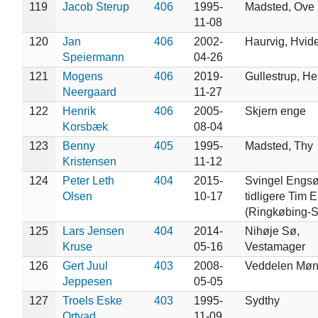
119
Jacob Sterup
406
1995-
Madsted, Ove 
11-08
120
Jan
406
2002-
Haurvig, Hvid
Speiermann
04-26
121
Mogens
406
2019-
Gullestrup, He
Neergaard
11-27
122
Henrik
406
2005-
Skjern enge
Korsbæk
08-04
123
Benny
405
1995-
Madsted, Thy
Kristensen
11-12
124
Peter Leth
404
2015-
Svingel Engsø
Olsen
10-17
tidligere Tim 
(Ringkøbing-S
125
Lars Jensen
404
2014-
Nihøje Sø,
Kruse
05-16
Vestamager
126
Gert Juul
403
2008-
Veddelen Mø
Jeppesen
05-05
127
Troels Eske
403
1995-
Sydthy
Ortvad
11-09