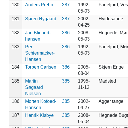
180
Anders Prehn
387
1992-
Fanefjord, Ve
05-03
181
Søren Nygaard
387
2002-
Hvidesande
04-25
182
Jan Blichert-
386
2008-
Hegnede, Mø
hansen
05-03
183
Per
386
1992-
Fanefjord, Mø
Schiermacker-
05-03
Hansen
184
Torben Carlsen
386
2005-
Skjern Enge
08-04
185
Martin
385
1995-
Madsted
Søgaard
11-12
Nielsen
186
Morten Kofoed-
385
2002-
Agger tange
Hansen
04-27
187
Henrik Kisbye
385
2008-
Hegnede Bugt
05-04