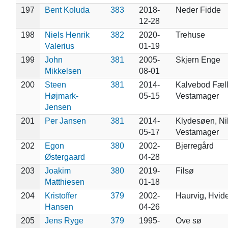
197
Bent Koluda
383
2018-
Neder Fidde
12-28
198
Niels Henrik
382
2020-
Trehuse
Valerius
01-19
199
John
381
2005-
Skjern Enge
Mikkelsen
08-01
200
Steen
381
2014-
Kalvebod Fæll
Højmark-
05-15
Vestamager
Jensen
201
Per Jansen
381
2014-
Klydesøen, Ni
05-17
Vestamager
202
Egon
380
2002-
Bjerregård
Østergaard
04-28
203
Joakim
380
2019-
Filsø
Matthiesen
01-18
204
Kristoffer
379
2002-
Haurvig, Hvid
Hansen
04-26
205
Jens Ryge
379
1995-
Ove sø