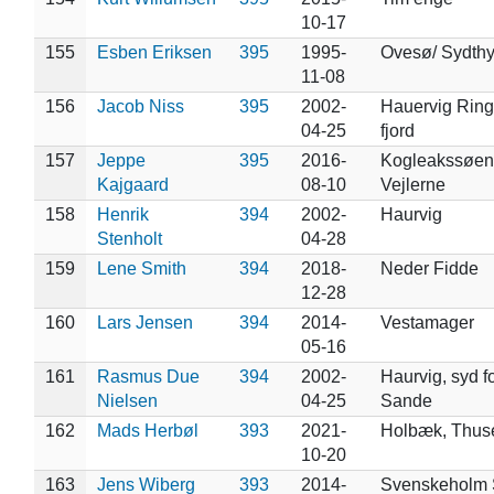
10-17
155
Esben Eriksen
395
1995-
Ovesø/ Sydth
11-08
156
Jacob Niss
395
2002-
Hauervig Rin
04-25
fjord
157
Jeppe
395
2016-
Kogleakssøen
Kajgaard
08-10
Vejlerne
158
Henrik
394
2002-
Haurvig
Stenholt
04-28
159
Lene Smith
394
2018-
Neder Fidde
12-28
160
Lars Jensen
394
2014-
Vestamager
05-16
161
Rasmus Due
394
2002-
Haurvig, syd f
Nielsen
04-25
Sande
162
Mads Herbøl
393
2021-
Holbæk, Thus
10-20
163
Jens Wiberg
393
2014-
Svenskeholm 