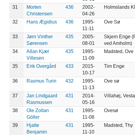
31
Morten
436
2002-
Holmslands Kl
Christensen
04-26
32
Hans Ægidius
436
1995-
Ove Sø
11-11
33
Jørn Vinther
435
2005-
Skjern Enge (
Sørensen
08-01
ved Amholm)
34
Allan Kjær
435
1995-
Madsted, Ove
Villesen
11-09
35
Erik Overgård
433
2015-
Tim Enge
10-17
36
Rasmus Turin
432
1995-
Ove sø
11-13
37
Jan Lindgaard
431
2014-
Villahøj, Ves
Rasmussen
05-16
38
Ole Zoltan
431
1995-
Ovesø
Göller
11-08
39
Hjalte
431
1995-
Madsted, Thy
Benjamin
11-10