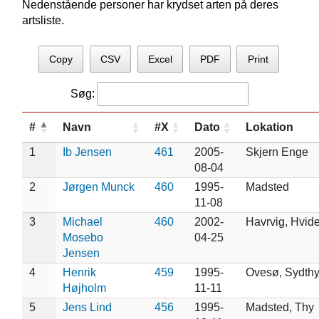
Nedenstående personer har krydset arten på deres
artsliste.
Copy
CSV
Excel
PDF
Print
Søg:
#
Navn
#X
Dato
Lokation
1
Ib Jensen
461
2005-
Skjern Enge
08-04
2
Jørgen Munck
460
1995-
Madsted
11-08
3
Michael
460
2002-
Havrvig, Hvid
Mosebo
04-25
Jensen
4
Henrik
459
1995-
Ovesø, Sydth
Højholm
11-11
5
Jens Lind
456
1995-
Madsted, Thy