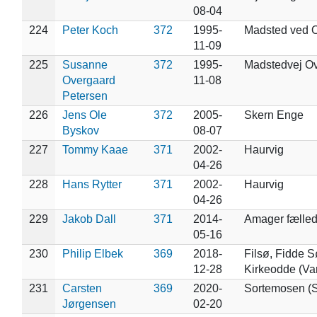
08-04
224
Peter Koch
372
1995-
Madsted ved 
11-09
225
Susanne
372
1995-
Madstedvej O
Overgaard
11-08
Petersen
226
Jens Ole
372
2005-
Skern Enge
Byskov
08-07
227
Tommy Kaae
371
2002-
Haurvig
04-26
228
Hans Rytter
371
2002-
Haurvig
04-26
229
Jakob Dall
371
2014-
Amager fælle
05-16
230
Philip Elbek
369
2018-
Filsø, Fidde S
12-28
Kirkeodde (Va
231
Carsten
369
2020-
Sortemosen (S
Jørgensen
02-20