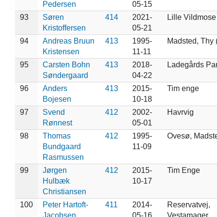
Pedersen
05-15
93
Søren
414
2021-
Lille Vildmose
Kristoffersen
05-21
94
Andreas Bruun
413
1995-
Madsted, Thy 
Kristensen
11-11
95
Carsten Bohn
413
2018-
Ladegårds Par
Søndergaard
04-22
96
Anders
413
2015-
Tim enge
Bojesen
10-18
97
Svend
412
2002-
Havrvig
Rønnest
05-01
98
Thomas
412
1995-
Ovesø, Madst
Bundgaard
11-09
Rasmussen
99
Jørgen
412
2015-
Tim Enge
Hulbæk
10-17
Christiansen
100
Peter Hartoft-
411
2014-
Reservatvej,
Jacobsen
05-16
Vestamager