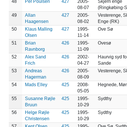
48
Per Poulsen
427
2005-
Skjern enge
08-07
(Ringkøbing-S
49
Allan
427
2005-
Vesterenge, S
Haagensen
08-02
Enge (RK)
50
Klaus Malling
427
1995-
Ove Sø
Olsen
11-14
51
Brian
426
1995-
Ovesø
Ravnborg
11-09
52
Alex Sand
426
2002-
Haurvig syd fo
Frich
04-27
Sande
53
Andreas
426
2005-
Vesterenge, S
Hagerman
08-09
54
Mads Elley
425
2008-
Hegnede, Mø
05-05
55
Susanne Røjle
425
1995-
Sydthy
Bruun
10-29
56
Helge Røjle
425
1995-
Sydthy
Christensen
10-29
57
Kent Olsen
425
1995-
Ove Sø, Sydth