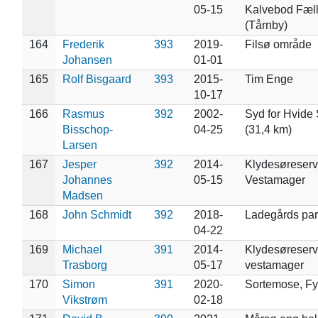
05-15
Kalvebod Fæl
(Tårnby)
164
Frederik
393
2019-
Filsø område
Johansen
01-01
165
Rolf Bisgaard
393
2015-
Tim Enge
10-17
166
Rasmus
392
2002-
Syd for Hvide
Bisschop-
04-25
(31,4 km)
Larsen
167
Jesper
392
2014-
Klydesøreserv
Johannes
05-15
Vestamager
Madsen
168
John Schmidt
392
2018-
Ladegårds par
04-22
169
Michael
391
2014-
Klydesøreserva
Trasborg
05-17
vestamager
170
Simon
391
2020-
Sortemose, F
Vikstrøm
02-18