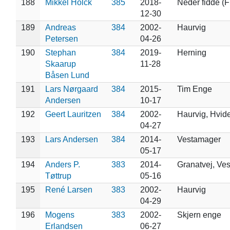
188
Mikkel Holck
385
2018-
Neder fidde (F
12-30
189
Andreas
384
2002-
Haurvig
Petersen
04-26
190
Stephan
384
2019-
Herning
Skaarup
11-28
Båsen Lund
191
Lars Nørgaard
384
2015-
Tim Enge
Andersen
10-17
192
Geert Lauritzen
384
2002-
Haurvig, Hvid
04-27
193
Lars Andersen
384
2014-
Vestamager
05-17
194
Anders P.
383
2014-
Granatvej, Ve
Tøttrup
05-16
195
René Larsen
383
2002-
Haurvig
04-29
196
Mogens
383
2002-
Skjern enge
Erlandsen
06-27