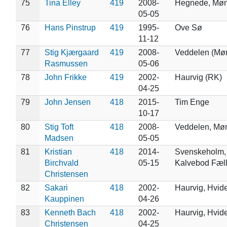
75
Tina Elley
419
2008-
Hegnede, Mø
05-05
76
Hans Pinstrup
419
1995-
Ove Sø
11-12
77
Stig Kjærgaard
419
2008-
Veddelen (Møn
Rasmussen
05-06
78
John Frikke
419
2002-
Haurvig (RK)
04-25
79
John Jensen
418
2015-
Tim Enge
10-17
80
Stig Toft
418
2008-
Veddelen, Mø
Madsen
05-05
81
Kristian
418
2014-
Svenskeholm,
Birchvald
05-15
Kalvebod Fæl
Christensen
82
Sakari
418
2002-
Haurvig, Hvid
Kauppinen
04-26
83
Kenneth Bach
418
2002-
Haurvig, Hvid
Christensen
04-25