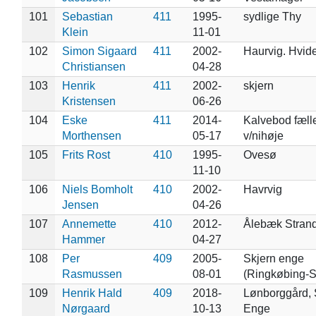
101
Sebastian
411
1995-
sydlige Thy
Klein
11-01
102
Simon Sigaard
411
2002-
Haurvig. Hvid
Christiansen
04-28
103
Henrik
411
2002-
skjern
Kristensen
06-26
104
Eske
411
2014-
Kalvebod fæll
Morthensen
05-17
v/nihøje
105
Frits Rost
410
1995-
Ovesø
11-10
106
Niels Bomholt
410
2002-
Havrvig
Jensen
04-26
107
Annemette
410
2012-
Ålebæk Stran
Hammer
04-27
108
Per
409
2005-
Skjern enge
Rasmussen
08-01
(Ringkøbing-S
109
Henrik Hald
409
2018-
Lønborggård, 
Nørgaard
10-13
Enge