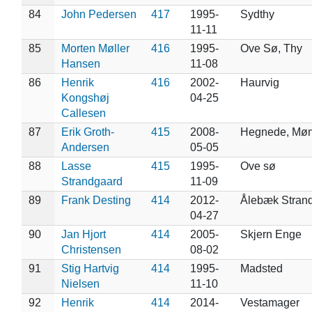
84
John Pedersen
417
1995-
Sydthy
11-11
85
Morten Møller
416
1995-
Ove Sø, Thy
Hansen
11-08
86
Henrik
416
2002-
Haurvig
Kongshøj
04-25
Callesen
87
Erik Groth-
415
2008-
Hegnede, Mø
Andersen
05-05
88
Lasse
415
1995-
Ove sø
Strandgaard
11-09
89
Frank Desting
414
2012-
Ålebæk Stran
04-27
90
Jan Hjort
414
2005-
Skjern Enge
Christensen
08-02
91
Stig Hartvig
414
1995-
Madsted
Nielsen
11-10
92
Henrik
414
2014-
Vestamager