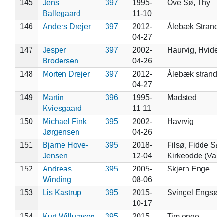
145
Jens
397
1995-
Ove Sø, Thy
Ballegaard
11-10
146
Anders Drejer
397
2012-
Ålebæk Stran
04-27
147
Jesper
397
2002-
Haurvig, Hvid
Brodersen
04-26
148
Morten Drejer
397
2012-
Ålebæk strand
04-27
149
Martin
396
1995-
Madsted
Kviesgaard
11-11
150
Michael Fink
395
2002-
Havrvig
Jørgensen
04-26
151
Bjarne Hove-
395
2018-
Filsø, Fidde S
Jensen
12-04
Kirkeodde (Va
152
Andreas
395
2005-
Skjern Enge
Winding
08-06
153
Lis Kastrup
395
2015-
Svingel Engs
10-17
154
Kurt Willumsen
395
2015-
Tim enge