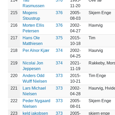
214
Tau
376
1995-
Ove sø
Rasmussen
11-20
215
Mogens
376
2005-
Skjern Enge
Stoustrup
08-03
216
Morten Ellis
376
2002-
Havrvig
Petersen
04-27
217
Hans Ole
375
2015-
Tim
Matthiesen
10-18
218
Per Alnor Kjær
374
2002-
Haurvig
04-25
219
Nicolai Jon
374
2021-
Rakkeby, Mor
Jeppesen
11-19
220
Anders Odd
373
2015-
Tim Enge
Wulff Nielsen
10-21
221
Lars Michael
373
2002-
Haurvig, Hvid
Nielsen
04-28
222
Peder Nygaard
373
2005-
Skjern Enge
Nielsen
08-01
223
keld jakobsen
373
2005-
skjern enge