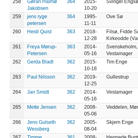
258
Gøran Halmø
364
2015-
Svingel Engsø,
Jakobsen
10-20
259
jens ryge
364
1995-
Ove Sø
petersen
11-11
260
Heidi Quist
363
2018-
Filsø, Fidde S
12-28
Kirkeodde (Va
261
Freya Mørup-
363
2014-
Svenskeholm,
Petersen
05-16
Vestamager
262
Gerda Bladt
362
2015-
Tim Enge
10-18
263
Paul Nilsson
362
2019-
Gullestrup
12-25
264
Jan Smidt
362
2014-
Vestamager
05-16
265
Mette Jensen
362
2008-
Veddelen, Mø
05-06
266
Jens Gulseth
362
2005-
Skjern Enge
Wessberg
08-04
267
Timme
361
2008-
Hegnede Bugt