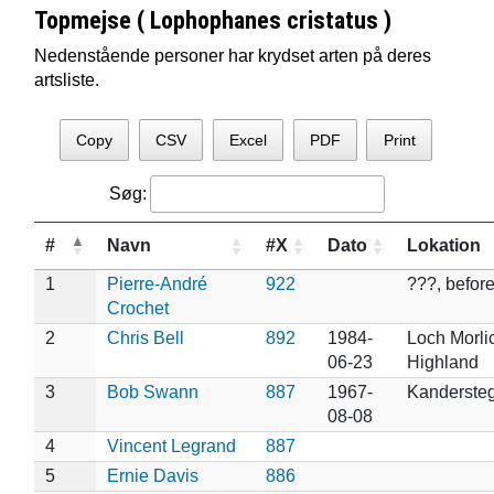
Topmejse ( Lophophanes cristatus )
Nedenstående personer har krydset arten på deres
artsliste.
Copy
CSV
Excel
PDF
Print
Søg:
#
Navn
#X
Dato
Lokation
1
Pierre-André
922
???, befor
Crochet
2
Chris Bell
892
1984-
Loch Morli
06-23
Highland
3
Bob Swann
887
1967-
Kanderste
08-08
4
Vincent Legrand
887
5
Ernie Davis
886