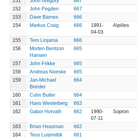
151
John Gregory
667
152
John Pegden
667
153
Dave Barnes
666
154
Markus Craig
666
1991-
Alpilles
04-03
155
Tero Linjama
666
156
Morten Bentzon
665
Hansen
157
John Frikke
665
158
Andreas Noeske
665
159
Jan-Michael
664
Breider
160
Colin Butler
664
161
Hans Westerberg
663
162
Gabor Horvath
662
1990-
Sopron
07-11
163
Brian Heasman
662
164
Teus Luijendijk
661