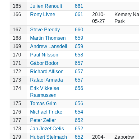
165
Julien Renoult
661
166
Rony Livne
661
2010-
Kemery Na
05-27
Park
167
Steve Preddy
660
168
Martin Thomsen
659
169
Andrew Lansdell
659
170
Paul Nilsson
658
171
Gábor Bodor
657
172
Richard Allison
657
173
Rafael Armada
657
174
Erik Vikkelsø
656
Rasmussen
175
Tomas Grim
656
176
Michael Fricke
654
177
Peter Zeller
652
178
Jan Jozef Celis
652
179
Hubert Stelmach
652
2004-
Zaborów