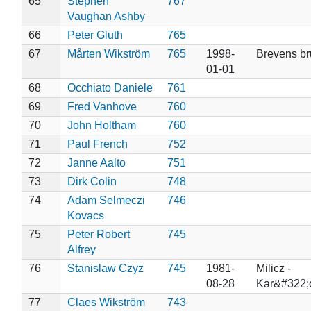
65
Stephen
767
Vaughan Ashby
66
Peter Gluth
765
67
Mårten Wikström
765
1998-
Brevens br
01-01
68
Occhiato Daniele
761
69
Fred Vanhove
760
70
John Holtham
760
71
Paul French
752
72
Janne Aalto
751
73
Dirk Colin
748
74
Adam Selmeczi
746
Kovacs
75
Peter Robert
745
Alfrey
76
Stanislaw Czyz
745
1981-
Milicz -
08-28
Kar&#322
77
Claes Wikström
743