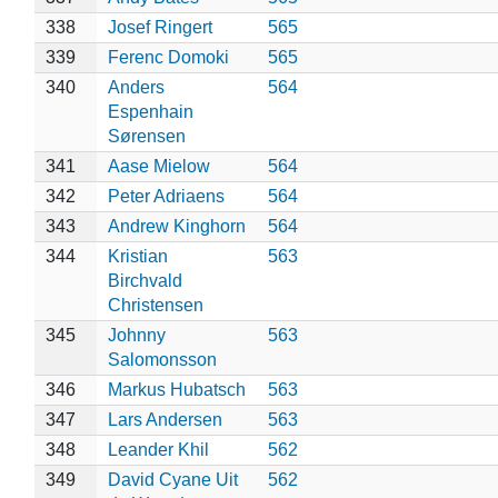
338
Josef Ringert
565
339
Ferenc Domoki
565
340
Anders
564
Espenhain
Sørensen
341
Aase Mielow
564
342
Peter Adriaens
564
343
Andrew Kinghorn
564
344
Kristian
563
Birchvald
Christensen
345
Johnny
563
Salomonsson
346
Markus Hubatsch
563
347
Lars Andersen
563
348
Leander Khil
562
349
David Cyane Uit
562