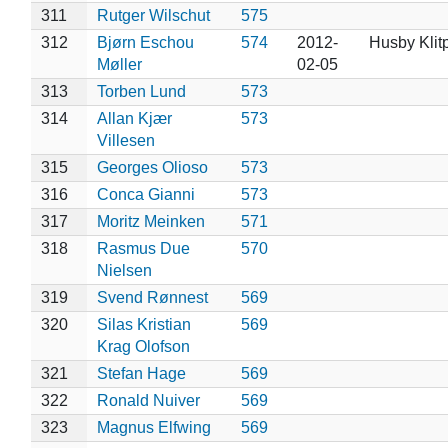
311
Rutger Wilschut
575
312
Bjørn Eschou
574
2012-
Husby Klit
Møller
02-05
313
Torben Lund
573
314
Allan Kjær
573
Villesen
315
Georges Olioso
573
316
Conca Gianni
573
317
Moritz Meinken
571
318
Rasmus Due
570
Nielsen
319
Svend Rønnest
569
320
Silas Kristian
569
Krag Olofson
321
Stefan Hage
569
322
Ronald Nuiver
569
323
Magnus Elfwing
569