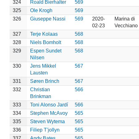
324
Roald Bierhalter
569
325
Ole Krogh
569
326
Giuseppe Nassi
569
2020-
Marina di
02-23
Vecchiano 
327
Terje Kolaas
568
328
Niels Bomholt
568
329
Espen Sundet
568
Nilsen
330
Jens Mikkel
567
Lausten
331
Søren Brinch
567
332
Christian
566
Brinkman
333
Toni Alonso Jardí
566
334
Stephen McAvoy
565
335
Steven Wytema
565
336
Filiep T'jollyn
565
337
Andy Bates
565