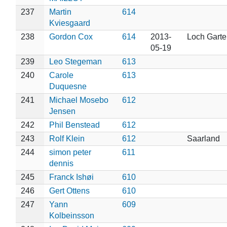
237
Martin
614
Kviesgaard
238
Gordon Cox
614
2013-
Loch Garte
05-19
239
Leo Stegeman
613
240
Carole
613
Duquesne
241
Michael Mosebo
612
Jensen
242
Phil Benstead
612
243
Rolf Klein
612
Saarland
244
simon peter
611
dennis
245
Franck Ishøi
610
246
Gert Ottens
610
247
Yann
609
Kolbeinsson