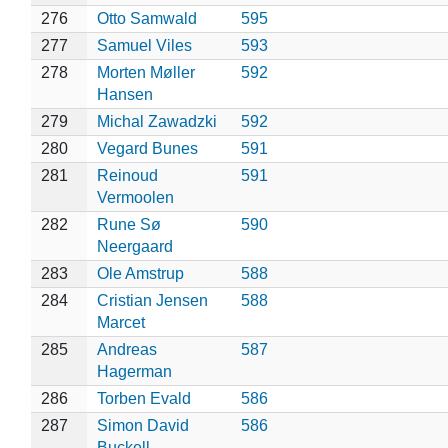
276
Otto Samwald
595
277
Samuel Viles
593
278
Morten Møller
592
Hansen
279
Michal Zawadzki
592
280
Vegard Bunes
591
281
Reinoud
591
Vermoolen
282
Rune Sø
590
Neergaard
283
Ole Amstrup
588
284
Cristian Jensen
588
Marcet
285
Andreas
587
Hagerman
286
Torben Evald
586
287
Simon David
586
Buckell