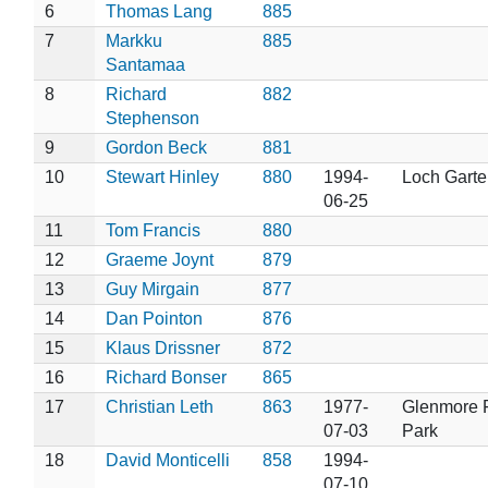
6
Thomas Lang
885
7
Markku
885
Santamaa
8
Richard
882
Stephenson
9
Gordon Beck
881
10
Stewart Hinley
880
1994-
Loch Garte
06-25
11
Tom Francis
880
12
Graeme Joynt
879
13
Guy Mirgain
877
14
Dan Pointon
876
15
Klaus Drissner
872
16
Richard Bonser
865
17
Christian Leth
863
1977-
Glenmore 
07-03
Park
18
David Monticelli
858
1994-
07-10