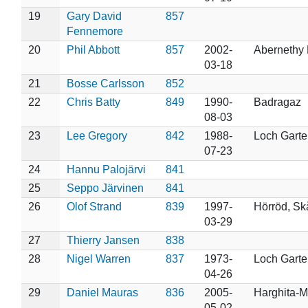
19
Gary David
857
Fennemore
20
Phil Abbott
857
2002-
Abernethy 
03-18
21
Bosse Carlsson
852
22
Chris Batty
849
1990-
Badragaz
08-03
23
Lee Gregory
842
1988-
Loch Garte
07-23
24
Hannu Palojärvi
841
25
Seppo Järvinen
841
26
Olof Strand
839
1997-
Hörröd, Sk
03-29
27
Thierry Jansen
838
28
Nigel Warren
837
1973-
Loch Garte
04-26
29
Daniel Mauras
836
2005-
Harghita-
05-02