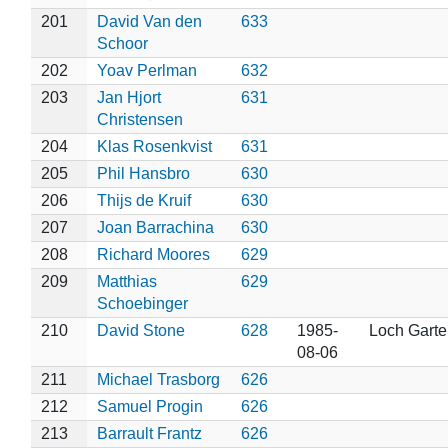
201
David Van den
633
Schoor
202
Yoav Perlman
632
203
Jan Hjort
631
Christensen
204
Klas Rosenkvist
631
205
Phil Hansbro
630
206
Thijs de Kruif
630
207
Joan Barrachina
630
208
Richard Moores
629
209
Matthias
629
Schoebinger
210
David Stone
628
1985-
Loch Garte
08-06
211
Michael Trasborg
626
212
Samuel Progin
626
213
Barrault Frantz
626