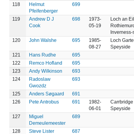
118
Helmut
699
Pfeifenberger
119
Andrew D J
698
1973-
Loch an Eil
Cook
05-19
Rothiemur
Inverness-
120
John Walshe
695
1985-
Loch Garte
08-27
Speyside
121
Hans Rudhe
695
122
Remco Hofland
695
123
Andy Wilkinson
693
124
Radoslaw
693
Gwozdz
125
Anders Søgaard
691
126
Pete Antrobus
691
1982-
Carrbridge 
06-01
Speyside
127
Miguel
689
Demeulemeester
128
Steve Lister
687