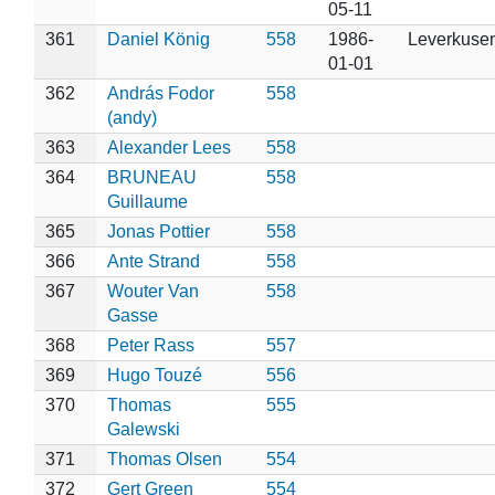
05-11
361
Daniel König
558
1986-
Leverkuse
01-01
362
András Fodor
558
(andy)
363
Alexander Lees
558
364
BRUNEAU
558
Guillaume
365
Jonas Pottier
558
366
Ante Strand
558
367
Wouter Van
558
Gasse
368
Peter Rass
557
369
Hugo Touzé
556
370
Thomas
555
Galewski
371
Thomas Olsen
554
372
Gert Green
554