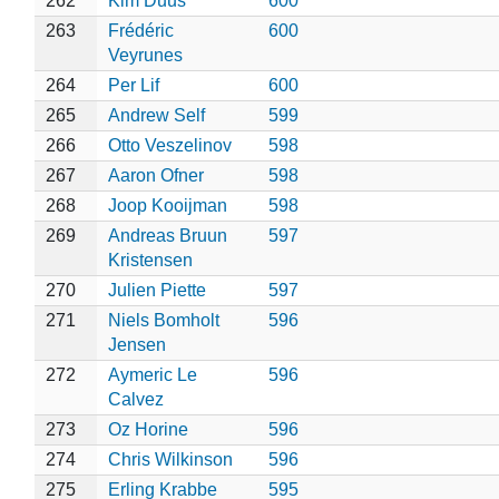
262
Kim Duus
600
263
Frédéric
600
Veyrunes
264
Per Lif
600
265
Andrew Self
599
266
Otto Veszelinov
598
267
Aaron Ofner
598
268
Joop Kooijman
598
269
Andreas Bruun
597
Kristensen
270
Julien Piette
597
271
Niels Bomholt
596
Jensen
272
Aymeric Le
596
Calvez
273
Oz Horine
596
274
Chris Wilkinson
596
275
Erling Krabbe
595