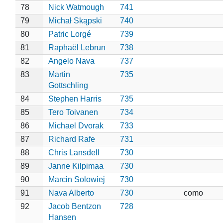
78
Nick Watmough
741
79
Michał Skąpski
740
80
Patric Lorgé
739
81
Raphaël Lebrun
738
82
Angelo Nava
737
83
Martin
735
Gottschling
84
Stephen Harris
735
85
Tero Toivanen
734
86
Michael Dvorak
733
87
Richard Rafe
731
88
Chris Lansdell
730
89
Janne Kilpimaa
730
90
Marcin Solowiej
730
91
Nava Alberto
730
como
92
Jacob Bentzon
728
Hansen