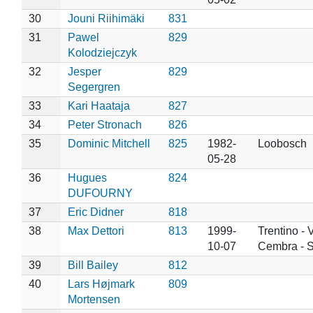
30
Jouni Riihimäki
831
31
Pawel
829
Kolodziejczyk
32
Jesper
829
Segergren
33
Kari Haataja
827
34
Peter Stronach
826
35
Dominic Mitchell
825
1982-
Loobosch
05-28
36
Hugues
824
DUFOURNY
37
Eric Didner
818
38
Max Dettori
813
1999-
Trentino - V
10-07
Cembra - 
39
Bill Bailey
812
40
Lars Højmark
809
Mortensen