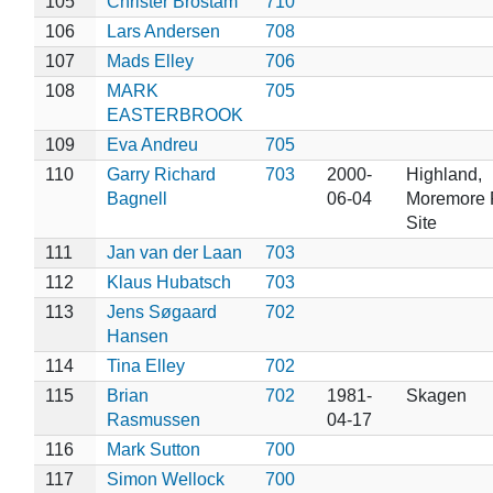
105
Christer Brostam
710
106
Lars Andersen
708
107
Mads Elley
706
108
MARK
705
EASTERBROOK
109
Eva Andreu
705
110
Garry Richard
703
2000-
Highland,
Bagnell
06-04
Moremore 
Site
111
Jan van der Laan
703
112
Klaus Hubatsch
703
113
Jens Søgaard
702
Hansen
114
Tina Elley
702
115
Brian
702
1981-
Skagen
Rasmussen
04-17
116
Mark Sutton
700
117
Simon Wellock
700