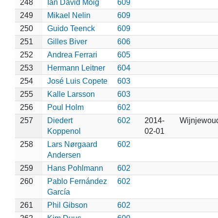
248
Ian David Moig
609
249
Mikael Nelin
609
250
Guido Teenck
609
251
Gilles Biver
606
252
Andrea Ferrari
605
253
Hermann Leitner
604
254
José Luis Copete
603
255
Kalle Larsson
603
256
Poul Holm
602
257
Diedert
602
2014-
Wijnjewou
Koppenol
02-01
258
Lars Nørgaard
602
Andersen
259
Hans Pohlmann
602
260
Pablo Fernández
602
García
261
Phil Gibson
602