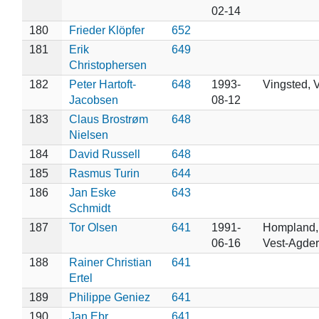
02-14
180
Frieder Klöpfer
652
181
Erik
649
Christophersen
182
Peter Hartoft-
648
1993-
Vingsted, V
Jacobsen
08-12
183
Claus Brostrøm
648
Nielsen
184
David Russell
648
185
Rasmus Turin
644
186
Jan Eske
643
Schmidt
187
Tor Olsen
641
1991-
Hompland, 
06-16
Vest-Agder
188
Rainer Christian
641
Ertel
189
Philippe Geniez
641
190
Jan Ebr
641