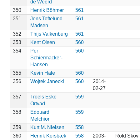
de Weerd
350
Henrik Böhmer
561
351
Jens Toftelund
561
Madsen
352
Thijs Valkenburg
561
353
Kent Olsen
560
354
Per
560
Schiermacker-
Hansen
355
Kevin Hale
560
356
Wojtek Janecki
560
2014-
02-27
357
Troels Eske
559
Ortvad
358
Edouard
559
Melchior
359
Kurt M. Nielsen
558
360
Henrik Korsbæk
558
2003-
Rold Skov