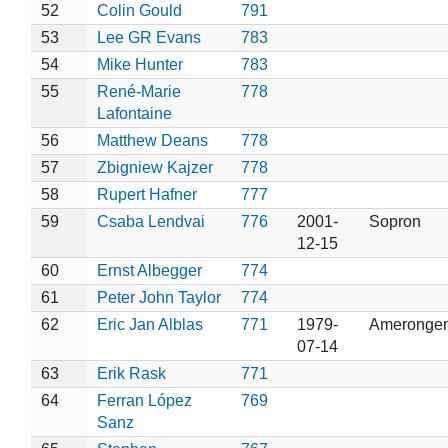
52
Colin Gould
791
53
Lee GR Evans
783
54
Mike Hunter
783
55
René-Marie
778
Lafontaine
56
Matthew Deans
778
57
Zbigniew Kajzer
778
58
Rupert Hafner
777
59
Csaba Lendvai
776
2001-
Sopron
12-15
60
Ernst Albegger
774
61
Peter John Taylor
774
62
Eric Jan Alblas
771
1979-
Ameronge
07-14
63
Erik Rask
771
64
Ferran López
769
Sanz