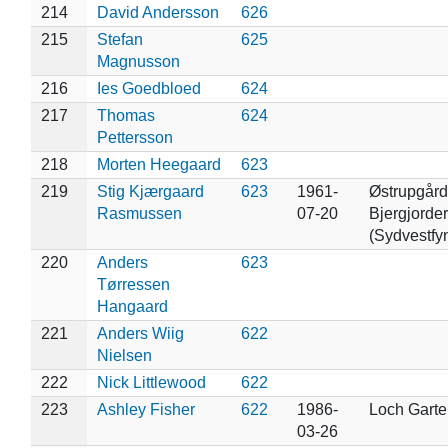
214
David Andersson
626
215
Stefan
625
Magnusson
216
Ies Goedbloed
624
217
Thomas
624
Pettersson
218
Morten Heegaard
623
219
Stig Kjærgaard
623
1961-
Østrupgård
Rasmussen
07-20
Bjergjorder
(Sydvestfyn
220
Anders
623
Tørressen
Hangaard
221
Anders Wiig
622
Nielsen
222
Nick Littlewood
622
223
Ashley Fisher
622
1986-
Loch Garte
03-26