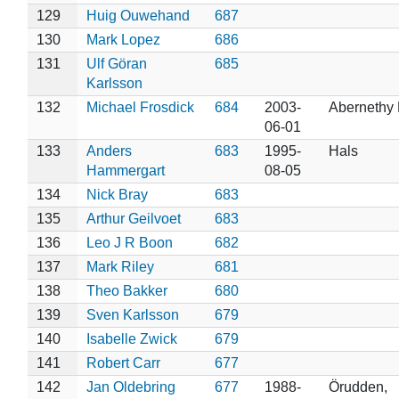
129
Huig Ouwehand
687
130
Mark Lopez
686
131
Ulf Göran
685
Karlsson
132
Michael Frosdick
684
2003-
Abernethy 
06-01
133
Anders
683
1995-
Hals
Hammergart
08-05
134
Nick Bray
683
135
Arthur Geilvoet
683
136
Leo J R Boon
682
137
Mark Riley
681
138
Theo Bakker
680
139
Sven Karlsson
679
140
Isabelle Zwick
679
141
Robert Carr
677
142
Jan Oldebring
677
1988-
Örudden,