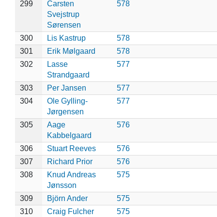
299
Carsten
578
Svejstrup
Sørensen
300
Lis Kastrup
578
301
Erik Mølgaard
578
302
Lasse
577
Strandgaard
303
Per Jansen
577
304
Ole Gylling-
577
Jørgensen
305
Aage
576
Kabbelgaard
306
Stuart Reeves
576
307
Richard Prior
576
308
Knud Andreas
575
Jønsson
309
Björn Ander
575
310
Craig Fulcher
575