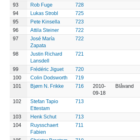
93
Rob Fuge
728
94
Lukas Strobl
725
95
Pete Kinsella
723
96
Attila Steiner
722
97
José María
722
Zapata
98
Justin Richard
721
Lansdell
99
Frédéric Jiguet
720
100
Colin Dodsworth
719
101
Bjørn N. Frikke
716
2010-
Blåvand
09-18
102
Stefan Tapio
713
Ettestam
103
Henk Schut
713
104
Ruysschaert
711
Fabien