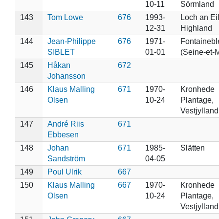
10-11
Sörmland
143
Tom Lowe
676
1993-
Loch an Eil
12-31
Highland
144
Jean-Philippe
676
1971-
Fontainebl
SIBLET
01-01
(Seine-et-
145
Håkan
672
Johansson
146
Klaus Malling
671
1970-
Kronhede
Olsen
10-24
Plantage,
Vestjylland
147
André Riis
671
Ebbesen
148
Johan
671
1985-
Slätten
Sandström
04-05
149
Poul Ulrik
667
150
Klaus Malling
667
1970-
Kronhede
Olsen
10-24
Plantage,
Vestjylland