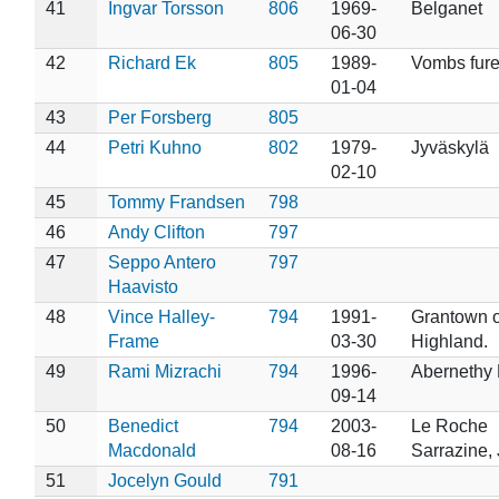
41
Ingvar Torsson
806
1969-
Belganet
06-30
42
Richard Ek
805
1989-
Vombs fure
01-04
43
Per Forsberg
805
44
Petri Kuhno
802
1979-
Jyväskylä
02-10
45
Tommy Frandsen
798
46
Andy Clifton
797
47
Seppo Antero
797
Haavisto
48
Vince Halley-
794
1991-
Grantown 
Frame
03-30
Highland.
49
Rami Mizrachi
794
1996-
Abernethy 
09-14
50
Benedict
794
2003-
Le Roche
Macdonald
08-16
Sarrazine, 
51
Jocelyn Gould
791