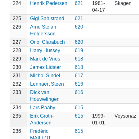
224
Henrik Pedersen
621
1981-
Skagen
04-17
225
Gigi Sahlstrand
621
226
Arne Stefan
620
Holgersson
227
Oriol Clarabuch
620
228
Harry Hussey
619
229
Mark de Vries
618
230
James Lidster
618
231
Michal Šindel
617
232
Lennaert Steen
616
233
Dick van
616
Houwelingen
234
Lars Paaby
615
235
Erik Groth-
615
1999-
Veysonaz
Andersen
01-01
236
Frédéric
615
MAILLOT