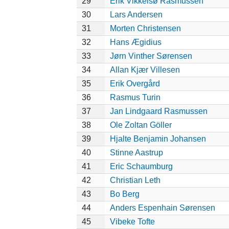
29
Erik Vikkelsø Rasmussen
30
Lars Andersen
31
Morten Christensen
32
Hans Ægidius
33
Jørn Vinther Sørensen
34
Allan Kjær Villesen
35
Erik Overgård
36
Rasmus Turin
37
Jan Lindgaard Rasmussen
38
Ole Zoltan Göller
39
Hjalte Benjamin Johansen
40
Stinne Aastrup
41
Eric Schaumburg
42
Christian Leth
43
Bo Berg
44
Anders Espenhain Sørensen
45
Vibeke Tofte