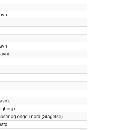
avn
avn
avni
avn).
ngborg)
oser og enge i nord (Slagelse)
æstø