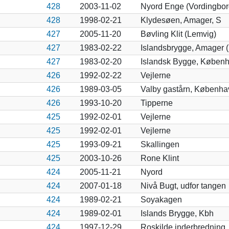
428
2003-11-02
Nyord Enge (Vordingbor
428
1998-02-21
Klydesøen, Amager, S
427
2005-11-20
Bøvling Klit (Lemvig)
427
1983-02-22
Islandsbrygge, Amager (
427
1983-02-20
Islandsk Bygge, Københ
426
1992-02-22
Vejlerne
426
1989-03-05
Valby gastårn, Københa
426
1993-10-20
Tipperne
425
1992-02-01
Vejlerne
425
1992-02-01
Vejlerne
425
1993-09-21
Skallingen
425
2003-10-26
Rone Klint
424
2005-11-21
Nyord
424
2007-01-18
Nivå Bugt, udfor tangen
424
1989-02-21
Soyakagen
424
1989-02-01
Islands Brygge, Kbh
424
1997-12-29
Roskilde inderbredning