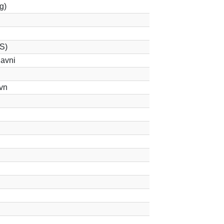
g)
S)
avni
vn