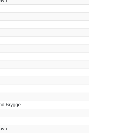
avn
and Brygge
avn