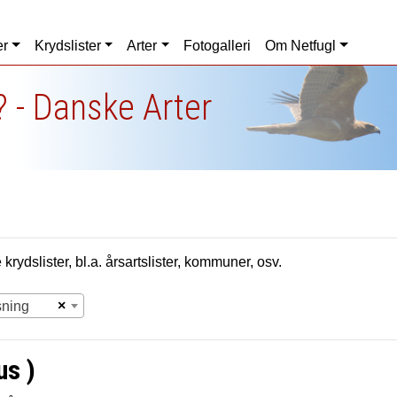
er
Krydslister
Arter
Fotogalleri
Om Netfugl
 - Danske Arter
krydslister, bl.a. årsartslister, kommuner, osv.
×
sning
us )