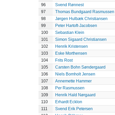
96
Svend Rønnest
97
Thomas Bundgaard Rasmussen
98
Jørgen Hulbæk Christiansen
99
Peter Hartoft-Jacobsen
100
Sebastian Klein
101
Simon Sigaard Christiansen
102
Henrik Kristensen
103
Eske Morthensen
104
Frits Rost
105
Carsten Bohn Søndergaard
106
Niels Bomholt Jensen
107
Annemette Hammer
108
Per Rasmussen
109
Henrik Hald Nørgaard
110
Erhardt Ecklon
111
Svend Erik Petersen