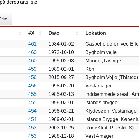
å deres artsliste.
Print
#X
Dato
Lokation
461
1984-01-02
Gasbeholderen ved Elle
460
1972-10-10
Bygholm vejle
460
1995-02-03
Monnet,Tåsinge
459
1989-02-01
Kbh
456
2015-09-27
Bygholm Vejle (Thisted)
456
1998-02-20
Vestamager
455
1985-03-13
Inddæmmede areal , Am
455
1998-03-01
Islands brygge
454
1998-02-21
Klydesøen, Vestamager 
454
1989-02-01
Islands Brygge, Københ
453
2003-10-25
RoneKlint, Præstø (S)
453
1988-12-18
Vest Amager