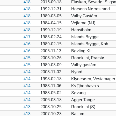
418
2015-09-18
Flasken, Sevedø, Stigs
418
1992-12-31
Horsens Nørrestrand
418
1989-03-05
Valby Gastårn
418
1984-04-15
Vejlerne (NJ)
418
1999-12-19
Hanstholm
417
1983-02-24
Islands Brygge
416
1989-02-15
Islands Brygge, Kbh.
416
2005-11-13
Bøvling Klit
415
2003-10-26
Roneklint, Præstø
415
1989-03-09
Valby gastårn
414
2003-11-02
Nyord
414
1998-02-18
Klydesøen, Vestamager
414
1983-11-06
K√∏benhavn s
414
1983-05-02
Søvang
414
2006-03-18
Agger Tange
413
2003-10-25
Roneklint (S)
413
2007-10-23
Ballum