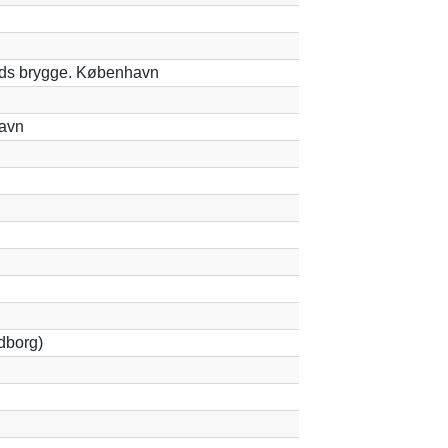
nds brygge. København
avn
dborg)