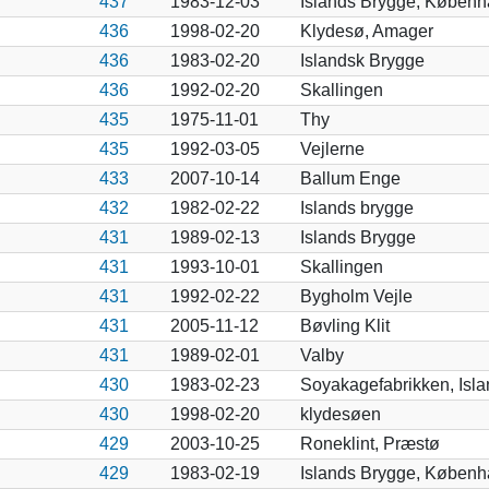
437
1983-12-03
Islands Brygge, Københ
436
1998-02-20
Klydesø, Amager
436
1983-02-20
Islandsk Brygge
436
1992-02-20
Skallingen
435
1975-11-01
Thy
435
1992-03-05
Vejlerne
433
2007-10-14
Ballum Enge
432
1982-02-22
Islands brygge
431
1989-02-13
Islands Brygge
431
1993-10-01
Skallingen
431
1992-02-22
Bygholm Vejle
431
2005-11-12
Bøvling Klit
431
1989-02-01
Valby
430
1983-02-23
Soyakagefabrikken, Isl
430
1998-02-20
klydesøen
429
2003-10-25
Roneklint, Præstø
429
1983-02-19
Islands Brygge, Københ