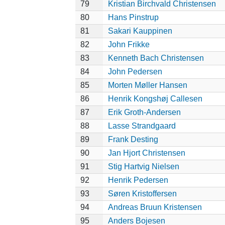
79
Kristian Birchvald Christensen
80
Hans Pinstrup
81
Sakari Kauppinen
82
John Frikke
83
Kenneth Bach Christensen
84
John Pedersen
85
Morten Møller Hansen
86
Henrik Kongshøj Callesen
87
Erik Groth-Andersen
88
Lasse Strandgaard
89
Frank Desting
90
Jan Hjort Christensen
91
Stig Hartvig Nielsen
92
Henrik Pedersen
93
Søren Kristoffersen
94
Andreas Bruun Kristensen
95
Anders Bojesen