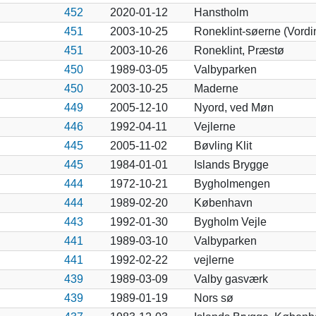
452
2020-01-12
Hanstholm
451
2003-10-25
Roneklint-søerne (Vordi
451
2003-10-26
Roneklint, Præstø
450
1989-03-05
Valbyparken
450
2003-10-25
Maderne
449
2005-12-10
Nyord, ved Møn
446
1992-04-11
Vejlerne
445
2005-11-02
Bøvling Klit
445
1984-01-01
Islands Brygge
444
1972-10-21
Bygholmengen
444
1989-02-20
København
443
1992-01-30
Bygholm Vejle
441
1989-03-10
Valbyparken
441
1992-02-22
vejlerne
439
1989-03-09
Valby gasværk
439
1989-01-19
Nors sø