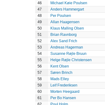
46
Michael Køie Poulsen
47
Anders Hammergart
48
Per Poulsen
49
Allan Haagensen
50
Klaus Malling Olsen
51
Brian Ravnborg
52
Alex Sand Frich
53
Andreas Hagerman
54
Susanne Røjle Bruun
55
Helge Røjle Christensen
56
Kent Olsen
57
Søren Brinch
58
Mads Elley
59
Leif Frederiksen
60
Morten Heegaard
61
Per Bo Hansen
62
Poul Holm