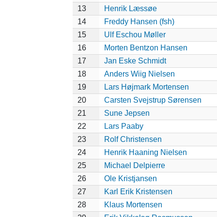
13
Henrik Læssøe
14
Freddy Hansen (fsh)
15
Ulf Eschou Møller
16
Morten Bentzon Hansen
17
Jan Eske Schmidt
18
Anders Wiig Nielsen
19
Lars Højmark Mortensen
20
Carsten Svejstrup Sørensen
21
Sune Jepsen
22
Lars Paaby
23
Rolf Christensen
24
Henrik Haaning Nielsen
25
Michael Delpierre
26
Ole Kristjansen
27
Karl Erik Kristensen
28
Klaus Mortensen