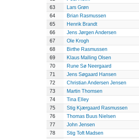
63
Lars Grøn
64
Brian Rasmussen
65
Henrik Brandt
66
Jens Jørgen Andersen
67
Ole Krogh
68
Birthe Rasmussen
69
Klaus Malling Olsen
70
Rune Sø Neergaard
71
Jens Søgaard Hansen
72
Christian Andersen Jensen
73
Martin Thomsen
74
Tina Elley
75
Stig Kjærgaard Rasmussen
76
Thomas Buus Nielsen
77
John Jensen
78
Stig Toft Madsen