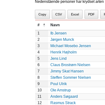
Nedenstående personer har krydset arten p
Copy
CSV
Excel
PDF
#
Navn
1
Ib Jensen
2
Jørgen Munck
3
Michael Mosebo Jensen
4
Henrik Højholm
5
Jens Lind
6
Claus Brostrøm Nielsen
7
Jimmy Skat Hansen
8
Steffen Sommer Nielsen
9
Poul Ulrik
10
Ole Amstrup
11
Anders Søgaard
12
Rasmus Strack