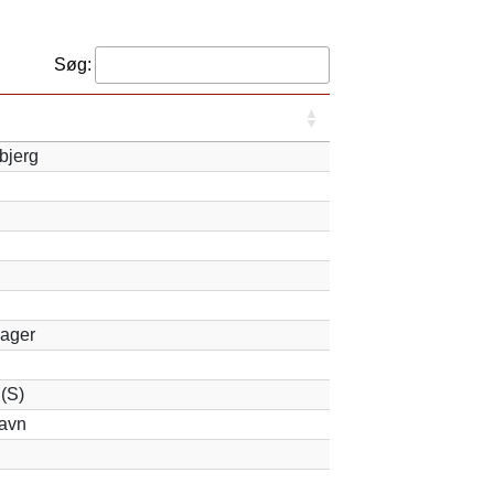
Søg:
bjerg
ager
(S)
avn