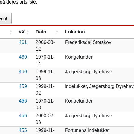
å deres artsliste.
Print
#X
Dato
Lokation
461
2006-03-
Frederiksdal Storskov
12
460
1970-11-
Kongelunden
14
460
1999-11-
Jægersborg Dyrehave
03
459
1999-11-
Indelukket, Jægersborg Dyrehav
02
456
1970-11-
Kongelunden
08
456
2000-02-
Jægersborg Dyrehave
03
455
1999-11-
Fortunens indelukket