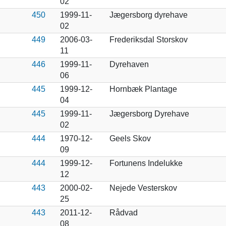
02
450
1999-11-
Jægersborg dyrehave
02
449
2006-03-
Frederiksdal Storskov
11
446
1999-11-
Dyrehaven
06
445
1999-12-
Hornbæk Plantage
04
445
1999-11-
Jægersborg Dyrehave
02
444
1970-12-
Geels Skov
09
444
1999-12-
Fortunens Indelukke
12
443
2000-02-
Nejede Vesterskov
25
443
2011-12-
Rådvad
08