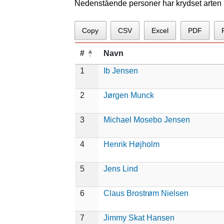
Nedenstående personer har krydset arten p
Copy
CSV
Excel
PDF
#
Navn
1
Ib Jensen
2
Jørgen Munck
3
Michael Mosebo Jensen
4
Henrik Højholm
5
Jens Lind
6
Claus Brostrøm Nielsen
7
Jimmy Skat Hansen