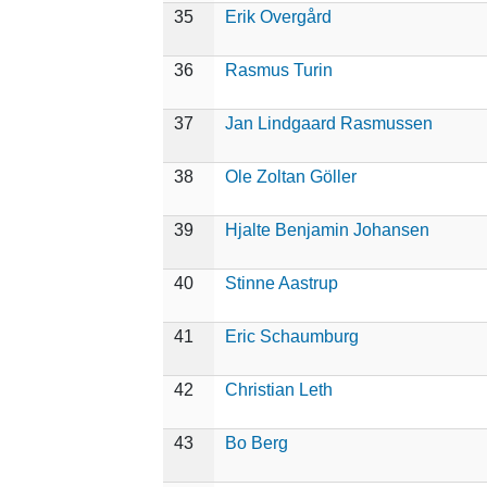
35
Erik Overgård
36
Rasmus Turin
37
Jan Lindgaard Rasmussen
38
Ole Zoltan Göller
39
Hjalte Benjamin Johansen
40
Stinne Aastrup
41
Eric Schaumburg
42
Christian Leth
43
Bo Berg