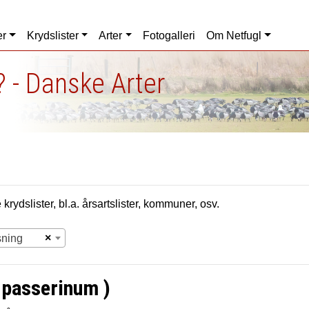
er
Krydslister
Arter
Fotogalleri
Om Netfugl
 - Danske Arter
krydslister, bl.a. årsartslister, kommuner, osv.
×
sning
 passerinum )