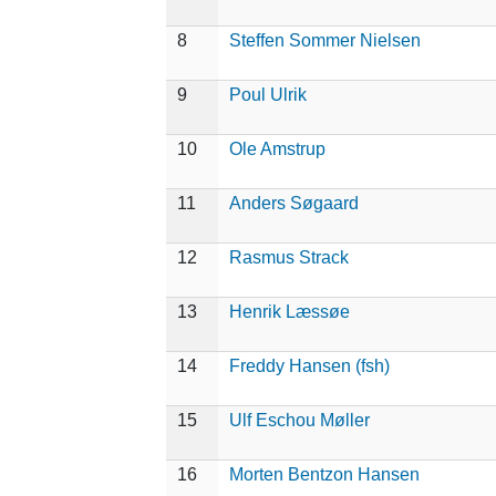
8
Steffen Sommer Nielsen
9
Poul Ulrik
10
Ole Amstrup
11
Anders Søgaard
12
Rasmus Strack
13
Henrik Læssøe
14
Freddy Hansen (fsh)
15
Ulf Eschou Møller
16
Morten Bentzon Hansen