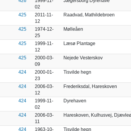
426
1999-11-
Jægersborg Dyrehave
02
425
2011-11-
Raadvad, Mathildebroen
12
425
1974-12-
Mølleåen
25
425
1999-11-
Læsø Plantage
12
425
2000-03-
Nejede Vesterskov
09
424
2000-01-
Tisvilde hegn
23
424
2006-03-
Frederiksdal, Hareskoven
12
424
1999-11-
Dyrehaven
02
424
2006-03-
Hareskoven, Kulhusvej, Djævle
11
424
1963-10-
Tisvilde hegn