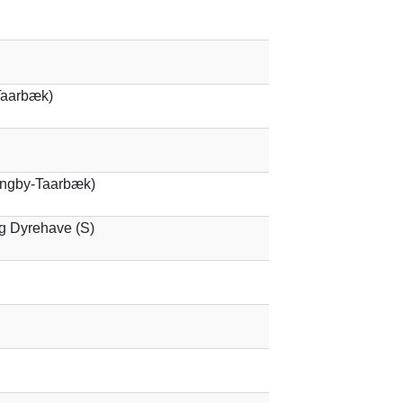
Taarbæk)
Lyngby-Taarbæk)
g Dyrehave (S)