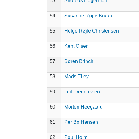
53
Andreas Hagerman
54
Susanne Røjle Bruun
55
Helge Røjle Christensen
56
Kent Olsen
57
Søren Brinch
58
Mads Elley
59
Leif Frederiksen
60
Morten Heegaard
61
Per Bo Hansen
62
Poul Holm