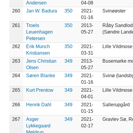
Andersen
04-08
260
Jan W. Badura
350
2021-
Svinøøster
01-16
261
Troels
350
2013-
Råby Sandlod
Leuenhagen
05-27
(Søndre Lande
Petersen
262
Erik Munch
350
2021-
Lille Vildmose
Kristiansen
03-31
263
Jens Christian
349
2013-
Busemarke m
Olsen
05-27
264
Søren Blanke
349
2021-
Svinø (landsb
01-16
265
Kurt Prentow
349
2021-
Lille Vildmose
04-01
266
Henrik Dahl
349
2021-
Sallerupgård
01-15
267
Asger
349
2021-
Gravlev Sø, R
Lykkegaard
02-17
Møldrup