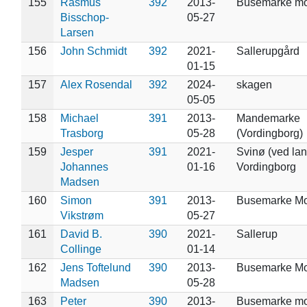
155
Rasmus
392
2013-
Busemarke m
Bisschop-
05-27
Larsen
156
John Schmidt
392
2021-
Sallerupgård
01-15
157
Alex Rosendal
392
2024-
skagen
05-05
158
Michael
391
2013-
Mandemarke
Trasborg
05-28
(Vordingborg)
159
Jesper
391
2021-
Svinø (ved lan
Johannes
01-16
Vordingborg
Madsen
160
Simon
391
2013-
Busemarke M
Vikstrøm
05-27
161
David B.
390
2021-
Sallerup
Collinge
01-14
162
Jens Toftelund
390
2013-
Busemarke M
Madsen
05-28
163
Peter
390
2013-
Busemarke m