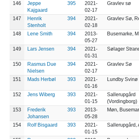
146
Jeppe
395
2021-
Gravlev sø
Kajgaard
02-17
147
Henrik
394
2021-
Gravlev Sø, R
Stenholt
02-18
148
Lene Smith
394
2013-
Busemarke, 
05-27
149
Lars Jensen
394
2021-
Sølager Stran
01-31
150
Rasmus Due
394
2021-
Gravlev Sø
Nielsen
02-17
151
Mads Herbøl
393
2021-
Lundby Svinø
01-16
152
Jens Wiberg
393
2021-
Sallerupgård
01-15
(Vordingborg)
153
Frederik
393
2013-
Møn, Busema
Johansen
05-28
154
Rolf Bisgaard
393
2021-
Sallerupgård,
01-15