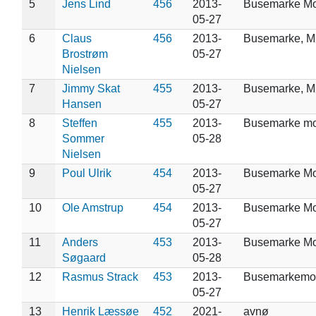
5
Jens Lind
456
2013-
Busemarke M
05-27
6
Claus
456
2013-
Busemarke, 
Brostrøm
05-27
Nielsen
7
Jimmy Skat
455
2013-
Busemarke, 
Hansen
05-27
8
Steffen
455
2013-
Busemarke m
Sommer
05-28
Nielsen
9
Poul Ulrik
454
2013-
Busemarke Mo
05-27
10
Ole Amstrup
454
2013-
Busemarke M
05-27
11
Anders
453
2013-
Busemarke M
Søgaard
05-28
12
Rasmus Strack
453
2013-
Busemarkemo
05-27
13
Henrik Læssøe
452
2021-
avnø