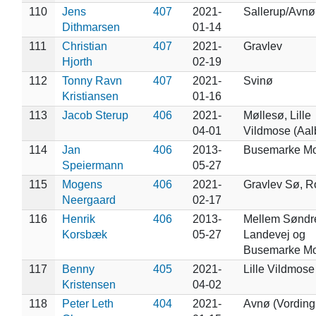
110
Jens
407
2021-
Sallerup/Avnø
Dithmarsen
01-14
111
Christian
407
2021-
Gravlev
Hjorth
02-19
112
Tonny Ravn
407
2021-
Svinø
Kristiansen
01-16
113
Jacob Sterup
406
2021-
Møllesø, Lille
04-01
Vildmose (Aal
114
Jan
406
2013-
Busemarke M
Speiermann
05-27
115
Mogens
406
2021-
Gravlev Sø, R
Neergaard
02-17
116
Henrik
406
2013-
Mellem Søndr
Korsbæk
05-27
Landevej og
Busemarke M
117
Benny
405
2021-
Lille Vildmose
Kristensen
04-02
118
Peter Leth
404
2021-
Avnø (Vording