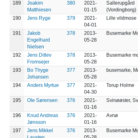
189
Joakim
380
2021-
Sallerupgård
Matthiesen
01-15
(Vordingborg)
190
Jens Ryge
379
2021-
Lille vildmose
04-01
191
Jakob
378
2013-
Busemarke M
Engelhard
05-28
Nielsen
192
Jens Ditlev
378
2013-
Busemarke m
Fromsejer
05-28
193
Bo Thyge
377
2013-
busemarke, M
Johansen
05-28
194
Anders Myrtue
377
2021-
Torup Holme
04-30
195
Ole Sørensen
376
2021-
Svinøøster, S
01-16
196
Knud Andreas
376
2021-
Avnø
Jønsson
01-16
197
Jens Mikkel
376
2013-
Busemarke M
Lausten
05-28