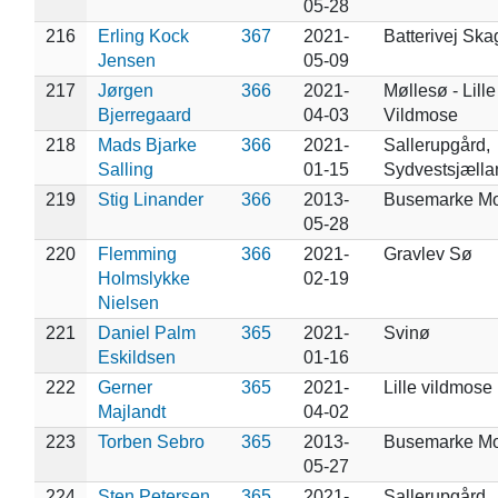
05-28
216
Erling Kock
367
2021-
Batterivej Sk
Jensen
05-09
217
Jørgen
366
2021-
Møllesø - Lille
Bjerregaard
04-03
Vildmose
218
Mads Bjarke
366
2021-
Sallerupgård,
Salling
01-15
Sydvestsjælla
219
Stig Linander
366
2013-
Busemarke M
05-28
220
Flemming
366
2021-
Gravlev Sø
Holmslykke
02-19
Nielsen
221
Daniel Palm
365
2021-
Svinø
Eskildsen
01-16
222
Gerner
365
2021-
Lille vildmose
Majlandt
04-02
223
Torben Sebro
365
2013-
Busemarke M
05-27
224
Sten Petersen
365
2021-
Sallerupgård