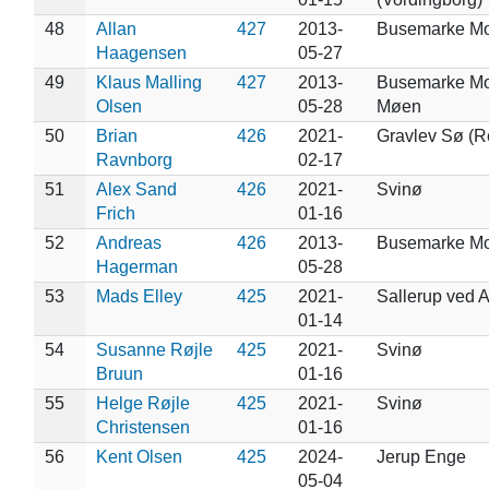
48
Allan
427
2013-
Busemarke Mo
Haagensen
05-27
49
Klaus Malling
427
2013-
Busemarke Mo
Olsen
05-28
Møen
50
Brian
426
2021-
Gravlev Sø (R
Ravnborg
02-17
51
Alex Sand
426
2021-
Svinø
Frich
01-16
52
Andreas
426
2013-
Busemarke M
Hagerman
05-28
53
Mads Elley
425
2021-
Sallerup ved 
01-14
54
Susanne Røjle
425
2021-
Svinø
Bruun
01-16
55
Helge Røjle
425
2021-
Svinø
Christensen
01-16
56
Kent Olsen
425
2024-
Jerup Enge
05-04