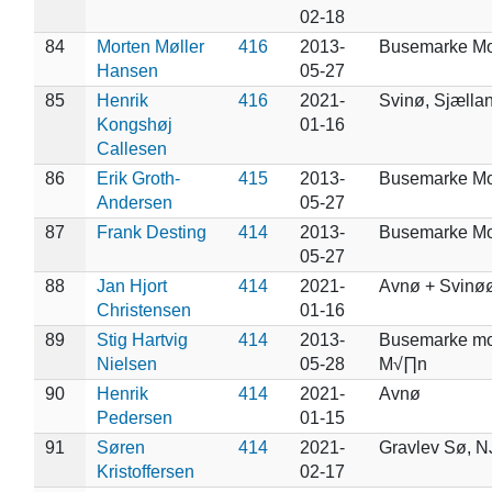
02-18
84
Morten Møller
416
2013-
Busemarke M
Hansen
05-27
85
Henrik
416
2021-
Svinø, Sjælla
Kongshøj
01-16
Callesen
86
Erik Groth-
415
2013-
Busemarke M
Andersen
05-27
87
Frank Desting
414
2013-
Busemarke M
05-27
88
Jan Hjort
414
2021-
Avnø + Svinøø
Christensen
01-16
89
Stig Hartvig
414
2013-
Busemarke m
Nielsen
05-28
M√∏n
90
Henrik
414
2021-
Avnø
Pedersen
01-15
91
Søren
414
2021-
Gravlev Sø, N
Kristoffersen
02-17