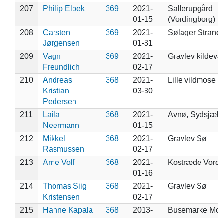
207
Philip Elbek
369
2021-
Sallerupgård
01-15
(Vordingborg)
208
Carsten
369
2021-
Sølager Stran
Jørgensen
01-31
209
Vagn
369
2021-
Gravlev kilde
Freundlich
02-17
210
Andreas
368
2021-
Lille vildmose
Kristian
03-30
Pedersen
211
Laila
368
2021-
Avnø, Sydsjæl
Neermann
01-15
212
Mikkel
368
2021-
Gravlev Sø
Rasmussen
02-17
213
Arne Volf
368
2021-
Kostræde Vor
01-16
214
Thomas Siig
368
2021-
Gravlev Sø
Kristensen
02-17
215
Hanne Kapala
368
2013-
Busemarke M