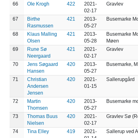
66
Ole Krogh
422
2021-
Gravlev
02-17
67
Birthe
421
2013-
Busemarke M
Rasmussen
05-27
68
Klaus Malling
421
2013-
Busemarke Mo
Olsen
05-28
Møen
69
Rune Sø
421
2021-
Gravlev
Neergaard
02-17
70
Jens Søgaard
420
2013-
Busemarke, 
Hansen
05-27
71
Christian
420
2021-
Sallerupgård
Andersen
01-15
Jensen
72
Martin
420
2013-
Busemarke m
Thomsen
05-27
73
Thomas Buus
420
2021-
Gravlev Sø (R
Nielsen
02-17
74
Tina Elley
419
2021-
Sallerup ved 