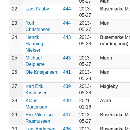
05-27
Møn
22
Lars Paaby
444
2013-
Busemarke M
05-27
23
Rolf
444
2013-
Møn
Christensen
05-27
24
Henrik
443
2013-
Busemarke M
Haaning
05-28
(Vordingborg)
Nielsen
25
Michael
443
2013-
Møen
Delpierre
05-27
26
Ole Kristjansen
441
2013-
Møn
05-28
27
Karl Erik
439
2013-
Magleby
Kristensen
05-28
28
Klaus
439
2021-
Avnø
Mortensen
01-16
29
Erik Vikkelsø
437
2013-
Busemarke M
Rasmussen
05-27
30
Lars Andersen
436
2013-
Busemarke M