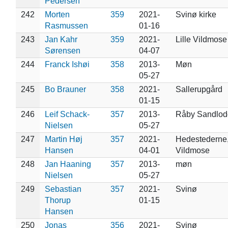
Pedersen
242
Morten
359
2021-
Svinø kirke
Rasmussen
01-16
243
Jan Kahr
359
2021-
Lille Vildmose
Sørensen
04-07
244
Franck Ishøi
358
2013-
Møn
05-27
245
Bo Brauner
358
2021-
Sallerupgård
01-15
246
Leif Schack-
357
2013-
Råby Sandlod
Nielsen
05-27
247
Martin Høj
357
2021-
Hedestederne, 
Hansen
04-01
Vildmose
248
Jan Haaning
357
2013-
møn
Nielsen
05-27
249
Sebastian
357
2021-
Svinø
Thorup
01-15
Hansen
250
Jonas
356
2021-
Svinø