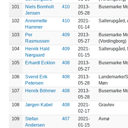
101
Niels Bomholt
410
2013-
Busemarke M
Jensen
05-28
102
Annemette
410
2021-
Sallerupgård,
Hammer
01-14
103
Per
409
2013-
Busemarke M
Rasmussen
05-27
(Vordingborg)
104
Henrik Hald
409
2021-
Sallerupgård,
Nørgaard
01-15
105
Erhardt Ecklon
408
2013-
Busemarke M
05-27
106
Svend Erik
408
2013-
Landemarke/S
Petersen
05-28
Møn
107
Henrik Böhmer
408
2013-
Busemarke M
05-28
108
Jørgen Kabel
408
2021-
Gravlev
02-17
109
Stefan
407
2021-
Avnø
Andersen
01-15