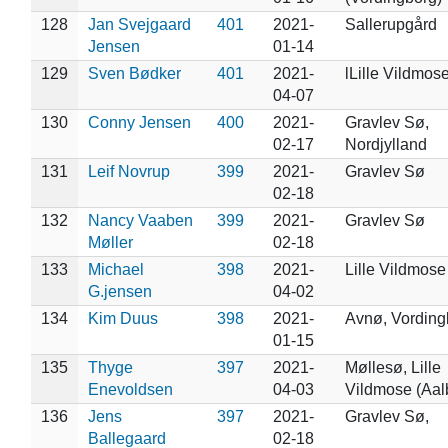
128
Jan Svejgaard
401
2021-
Sallerupgård
Jensen
01-14
129
Sven Bødker
401
2021-
lLille Vildmos
04-07
130
Conny Jensen
400
2021-
Gravlev Sø,
02-17
Nordjylland
131
Leif Novrup
399
2021-
Gravlev Sø
02-18
132
Nancy Vaaben
399
2021-
Gravlev Sø
Møller
02-18
133
Michael
398
2021-
Lille Vildmose
G.jensen
04-02
134
Kim Duus
398
2021-
Avnø, Vording
01-15
135
Thyge
397
2021-
Møllesø, Lille
Enevoldsen
04-03
Vildmose (Aal
136
Jens
397
2021-
Gravlev Sø,
Ballegaard
02-18