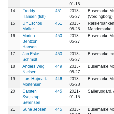
01-16
14
Freddy
451
2013-
Busemarke M
Hansen (fsh)
05-27
(Vordingborg)
15
Ulf Eschou
451
2013-
Rakkerbanken 
Møller
05-28
Mandemarke,
16
Morten
450
2013-
Busemarke M
Bentzon
05-27
Hansen
17
Jan Eske
450
2013-
Busemarke m
Schmidt
05-27
18
Anders Wiig
449
2013-
Busemarke M
Nielsen
05-27
19
Lars Højmark
446
2013-
Busemarke Mo
Mortensen
05-28
20
Carsten
445
2021-
Sallerupgård,
Svejstrup
01-15
Sørensen
21
Sune Jepsen
445
2013-
Busemarke Mo