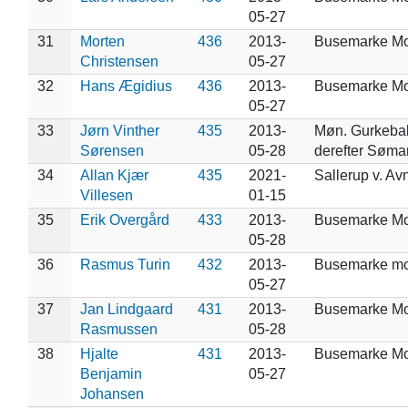
05-27
31
Morten
436
2013-
Busemarke M
Christensen
05-27
32
Hans Ægidius
436
2013-
Busemarke M
05-27
33
Jørn Vinther
435
2013-
Møn. Gurkeba
Sørensen
05-28
derefter Søma
34
Allan Kjær
435
2021-
Sallerup v. Av
Villesen
01-15
35
Erik Overgård
433
2013-
Busemarke M
05-28
36
Rasmus Turin
432
2013-
Busemarke m
05-27
37
Jan Lindgaard
431
2013-
Busemarke M
Rasmussen
05-28
38
Hjalte
431
2013-
Busemarke M
Benjamin
05-27
Johansen