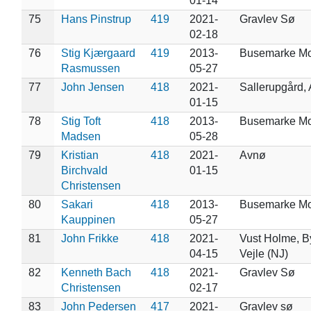
01-14
75
Hans Pinstrup
419
2021-
Gravlev Sø
02-18
76
Stig Kjærgaard
419
2013-
Busemarke Mo
Rasmussen
05-27
77
John Jensen
418
2021-
Sallerupgård,
01-15
78
Stig Toft
418
2013-
Busemarke M
Madsen
05-28
79
Kristian
418
2021-
Avnø
Birchvald
01-15
Christensen
80
Sakari
418
2013-
Busemarke M
Kauppinen
05-27
81
John Frikke
418
2021-
Vust Holme, 
04-15
Vejle (NJ)
82
Kenneth Bach
418
2021-
Gravlev Sø
Christensen
02-17
83
John Pedersen
417
2021-
Gravlev sø