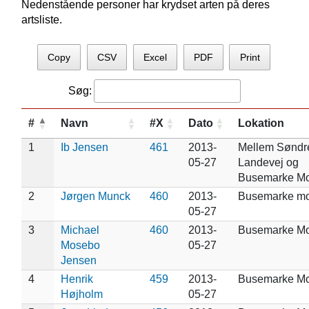
Nedenstående personer har krydset arten på deres
artsliste.
Copy
CSV
Excel
PDF
Print
Søg:
#
Navn
#X
Dato
Lokation
1
Ib Jensen
461
2013-
Mellem Søndr
05-27
Landevej og
Busemarke M
2
Jørgen Munck
460
2013-
Busemarke m
05-27
3
Michael
460
2013-
Busemarke M
Mosebo
05-27
Jensen
4
Henrik
459
2013-
Busemarke M
Højholm
05-27