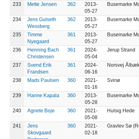
233
Mette Jensen
362
2013-
Busemarke M
05-27
234
Jens Gulseth
362
2013-
Busemarke M
Wessberg
05-27
235
Timme
361
2013-
Busemarke M
Nyegaard
05-27
236
Henning Bach
361
2024-
Jerup Strand
Christensen
05-04
237
Svend Erik
361
2024-
Norsvej Ålbæ
Frandsen
06-16
238
Mads Paulsen
360
2021-
Svinø
01-16
239
Hanne Kapala
360
2013-
Busemarke M
05-28
240
Agnete Boje
360
2021-
Hulsig Hede
05-08
241
Jens
360
2021-
Gravlev Sø (R
Skovgaard
02-18