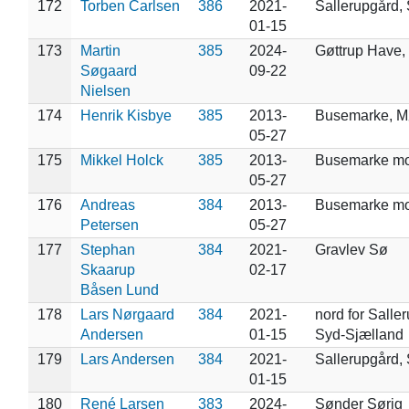
172
Torben Carlsen
386
2021-
Sallerupgård,
01-15
173
Martin
385
2024-
Gøttrup Have, 
Søgaard
09-22
Nielsen
174
Henrik Kisbye
385
2013-
Busemarke, 
05-27
175
Mikkel Holck
385
2013-
Busemarke m
05-27
176
Andreas
384
2013-
Busemarke m
Petersen
05-27
177
Stephan
384
2021-
Gravlev Sø
Skaarup
02-17
Båsen Lund
178
Lars Nørgaard
384
2021-
nord for Salle
Andersen
01-15
Syd-Sjælland
179
Lars Andersen
384
2021-
Sallerupgård,
01-15
180
René Larsen
383
2024-
Sønder Sørig