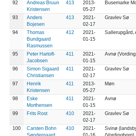
92
Andreas Bruun
413
2013-
Busemarke M
Kristensen
05-27
93
Anders
413
2021-
Gravlev Sø
Bojesen
02-17
94
Thomas
412
2021-
Sallerupgård,
Bundgaard
01-15
Rasmussen
95
Peter Hartoft-
411
2021-
Avnø (Vording
Jacobsen
01-15
96
Simon Sigaard
411
2021-
Gravlev Sø
Christiansen
02-17
97
Henrik
411
2013-
Møn
Kristensen
05-27
98
Eske
411
2021-
Avnø
Morthensen
01-15
99
Frits Rost
410
2021-
Gravlev Sø
02-17
100
Carsten Bohn
410
2021-
Svinø (landsb
Søndergaard
01-16
(Vordingborg)