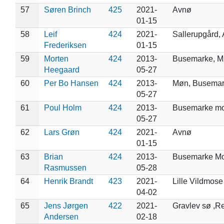
57
Søren Brinch
425
2021-
Avnø
01-15
58
Leif
424
2021-
Sallerupgård,
Frederiksen
01-15
59
Morten
424
2013-
Busemarke, 
Heegaard
05-27
60
Per Bo Hansen
424
2013-
Møn, Busema
05-27
61
Poul Holm
424
2013-
Busemarke m
05-27
62
Lars Grøn
424
2021-
Avnø
01-15
63
Brian
424
2013-
Busemarke M
Rasmussen
05-28
64
Henrik Brandt
423
2021-
Lille Vildmose
04-02
65
Jens Jørgen
422
2021-
Gravlev sø ,Re
Andersen
02-18