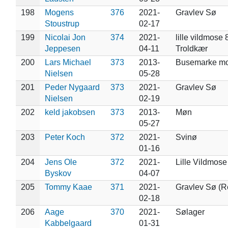
198
Mogens
376
2021-
Gravlev Sø
Stoustrup
02-17
199
Nicolai Jon
374
2021-
lille vildmose 
Jeppesen
04-11
Troldkær
200
Lars Michael
373
2013-
Busemarke m
Nielsen
05-28
201
Peder Nygaard
373
2021-
Gravlev Sø
Nielsen
02-19
202
keld jakobsen
373
2013-
Møn
05-27
203
Peter Koch
372
2021-
Svinø
01-16
204
Jens Ole
372
2021-
Lille Vildmose
Byskov
04-07
205
Tommy Kaae
371
2021-
Gravlev Sø (R
02-18
206
Aage
370
2021-
Sølager
Kabbelgaard
01-31