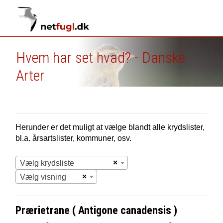
Hvem har set hvad? - Danske
Arter
Herunder er det muligt at vælge blandt alle krydslister,
bl.a. årsartslister, kommuner, osv.
×
Vælg krydsliste
×
Vælg visning
Prærietrane ( Antigone canadensis )