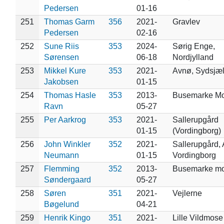
Pedersen
01-16
251
Thomas Garm
356
2021-
Gravlev
Pedersen
02-16
252
Sune Riis
353
2024-
Sørig Enge,
Sørensen
06-18
Nordjylland
253
Mikkel Kure
353
2021-
Avnø, Sydsjæl
Jakobsen
01-15
254
Thomas Hasle
353
2013-
Busemarke M
Ravn
05-27
255
Per Aarkrog
353
2021-
Sallerupgård
01-15
(Vordingborg)
256
John Winkler
352
2021-
Sallerupgård,
Neumann
01-15
Vordingborg
257
Flemming
352
2013-
Busemarke m
Søndergaard
05-27
258
Søren
351
2021-
Vejlerne
Bøgelund
04-21
259
Henrik Kingo
351
2021-
Lille Vildmose