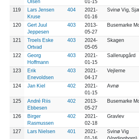
Olsen
01-15
119
Lars Jensen
404
2021-
Svinø Vig, Sj
Kruse
01-16
120
Gert Juul
403
2013-
Busemarke M
Jeppesen
05-27
121
Troels Eske
403
2024-
Skagen
Ortvad
05-05
122
Georg
403
2021-
Sallerupgård
Hoffmann
01-15
123
Erik
403
2021-
Vejlerne
Enevoldsen
04-17
124
Jan Kiel
402
2021-
Avnø
01-15
125
André Riis
402
2013-
Busemarke M
Ebbesen
05-27
126
Birger
402
2021-
Gravlev
Rasmussen
02-18
127
Lars Nielsen
401
2021-
Svinø Vig
01-16
(Vordingborg)