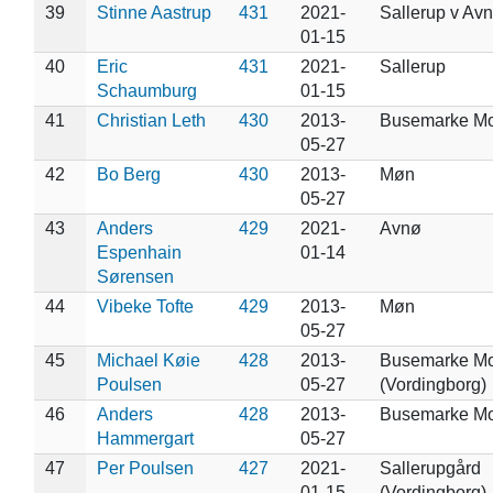
39
Stinne Aastrup
431
2021-
Sallerup v Av
01-15
40
Eric
431
2021-
Sallerup
Schaumburg
01-15
41
Christian Leth
430
2013-
Busemarke M
05-27
42
Bo Berg
430
2013-
Møn
05-27
43
Anders
429
2021-
Avnø
Espenhain
01-14
Sørensen
44
Vibeke Tofte
429
2013-
Møn
05-27
45
Michael Køie
428
2013-
Busemarke M
Poulsen
05-27
(Vordingborg)
46
Anders
428
2013-
Busemarke Mo
Hammergart
05-27
47
Per Poulsen
427
2021-
Sallerupgård
01-15
(Vordingborg)