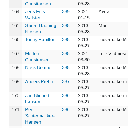
Christiansen
05-28
164
Jens Friis-
389
2021-
Avnø
Walsted
01-15
165
Søren Haaning
388
2013-
Møn
Nielsen
05-28
166
Tonny Papillon
388
2013-
Busemarke M
05-27
167
Morten
388
2021-
Lille Vildmose
Christensen
03-30
168
Niels Bomholt
388
2013-
Busemarke M
05-28
169
Anders Prehn
387
2013-
Busemarke m
05-27
170
Jan Blichert-
386
2013-
Busemarke m
hansen
05-27
171
Per
386
2013-
Busemarke M
Schiermacker-
05-27
Hansen