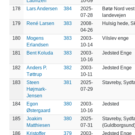
Lauritzen
10-09
178
Lars Andersen
384
2025-
Bøtø Nord vest 
07-28
landevejen
179
René Larsen
383
2008-
Hulsig hede, 
04-26
180
Mogens
383
2003-
Vilslev enge
Erlandsen
10-14
181
Bent Koluda
383
2003-
Jedsted Enge
10-16
182
Anders P.
382
2003-
Jedsted Enge
Tøttrup
10-11
183
Steen
381
2025-
Stavreby, Sydfa
Højmark-
07-29
Jensen
184
Egon
380
2003-
Jedsted
Østergaard
10-16
185
Joakim
380
2025-
Stavreby, Sydfa
Matthiesen
07-31
(Guldborgsund
186
Kristoffer
379
2003-
Jedsted Enge