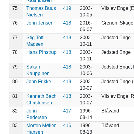
Rasmussen
75
Thomas Buus
419
2003-
Vilslev Enge (E
Nielsen
10-05
76
John Jensen
418
2016-
Grenen, Skage
06-07
77
Stig Toft
418
2003-
Jedsted Enge
Madsen
10-11
78
Hans Pinstrup
418
2003-
Jedsted Enge
10-11
79
Sakari
418
2003-
Jedsted Enge, 
Kauppinen
10-06
80
John Frikke
418
2003-
Jedsted Enge 
10-07
81
Kenneth Bach
418
2003-
Vilslev Enge, 
Christensen
10-07
82
John
417
1996-
Blåvand
Pedersen
08-14
83
Morten Møller
416
1996-
Blåvand
Hansen
08-13