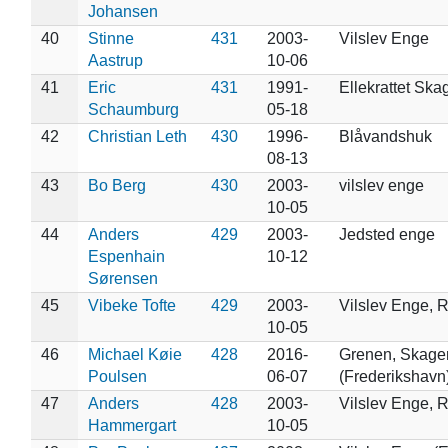
Johansen
40
Stinne
431
2003-
Vilslev Enge
Aastrup
10-06
41
Eric
431
1991-
Ellekrattet Ska
Schaumburg
05-18
42
Christian Leth
430
1996-
Blåvandshuk
08-13
43
Bo Berg
430
2003-
vilslev enge
10-05
44
Anders
429
2003-
Jedsted enge
Espenhain
10-12
Sørensen
45
Vibeke Tofte
429
2003-
Vilslev Enge, 
10-05
46
Michael Køie
428
2016-
Grenen, Skage
Poulsen
06-07
(Frederikshavn
47
Anders
428
2003-
Vilslev Enge, 
Hammergart
10-05