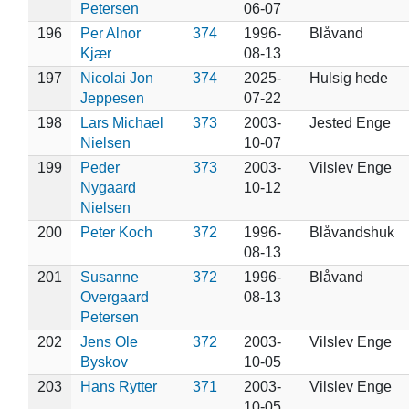
Petersen
06-07
196
Per Alnor
374
1996-
Blåvand
Kjær
08-13
197
Nicolai Jon
374
2025-
Hulsig hede
Jeppesen
07-22
198
Lars Michael
373
2003-
Jested Enge
Nielsen
10-07
199
Peder
373
2003-
Vilslev Enge
Nygaard
10-12
Nielsen
200
Peter Koch
372
1996-
Blåvandshuk
08-13
201
Susanne
372
1996-
Blåvand
Overgaard
08-13
Petersen
202
Jens Ole
372
2003-
Vilslev Enge
Byskov
10-05
203
Hans Rytter
371
2003-
Vilslev Enge
10-05