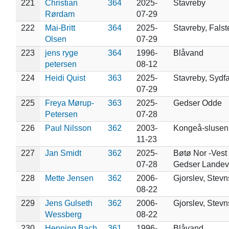
221
Christian
364
2025-
Stavreby
Rørdam
07-29
222
Mai-Britt
364
2025-
Stavreby, Falst
Olsen
07-29
223
jens ryge
364
1996-
Blåvand
petersen
08-12
224
Heidi Quist
363
2025-
Stavreby, Sydfa
07-29
225
Freya Mørup-
363
2025-
Gedser Odde
Petersen
07-28
226
Paul Nilsson
362
2003-
Kongeå-slusen 
11-23
227
Jan Smidt
362
2025-
Bøtø Nor -Vest 
07-28
Gedser Landev
228
Mette Jensen
362
2006-
Gjorslev, Stevn
08-22
229
Jens Gulseth
362
2006-
Gjorslev, Stevn
Wessberg
08-22
230
Henning Bach
361
1996-
Blåvand