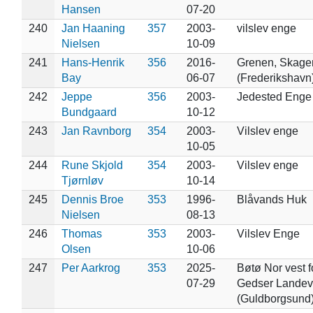
Hansen
07-20
240
Jan Haaning
357
2003-
vilslev enge
Nielsen
10-09
241
Hans-Henrik
356
2016-
Grenen, Skage
Bay
06-07
(Frederikshavn
242
Jeppe
356
2003-
Jedested Enge
Bundgaard
10-12
243
Jan Ravnborg
354
2003-
Vilslev enge
10-05
244
Rune Skjold
354
2003-
Vilslev enge
Tjørnløv
10-14
245
Dennis Broe
353
1996-
Blåvands Huk
Nielsen
08-13
246
Thomas
353
2003-
Vilslev Enge
Olsen
10-06
247
Per Aarkrog
353
2025-
Bøtø Nor vest f
07-29
Gedser Landev
(Guldborgsund