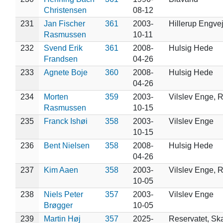
Christensen
08-12
231
Jan Fischer
361
2003-
Hillerup Engve
Rasmussen
10-11
232
Svend Erik
361
2008-
Hulsig Hede
Frandsen
04-26
233
Agnete Boje
360
2008-
Hulsig Hede
04-26
234
Morten
359
2003-
Vilslev Enge, 
Rasmussen
10-15
235
Franck Ishøi
358
2003-
Vilslev Enge
10-15
236
Bent Nielsen
358
2008-
Hulsig Hede
04-26
237
Kim Aaen
358
2003-
Vilslev Enge, 
10-05
238
Niels Peter
357
2003-
Vilslev Enge
Brøgger
10-05
239
Martin Høj
357
2025-
Reservatet, Sk