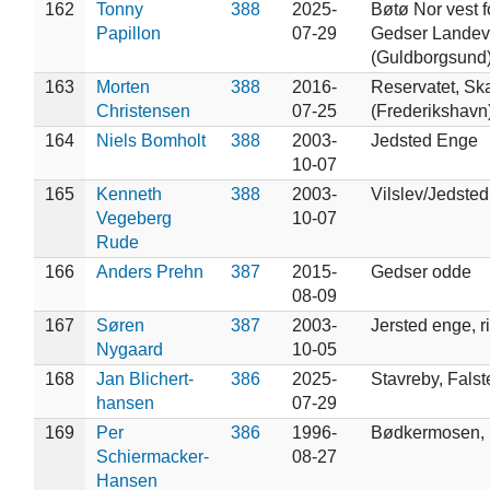
162
Tonny
388
2025-
Bøtø Nor vest f
Papillon
07-29
Gedser Landev
(Guldborgsund
163
Morten
388
2016-
Reservatet, Sk
Christensen
07-25
(Frederikshavn
164
Niels Bomholt
388
2003-
Jedsted Enge
10-07
165
Kenneth
388
2003-
Vilslev/Jedste
Vegeberg
10-07
Rude
166
Anders Prehn
387
2015-
Gedser odde
08-09
167
Søren
387
2003-
Jersted enge, r
Nygaard
10-05
168
Jan Blichert-
386
2025-
Stavreby, Falst
hansen
07-29
169
Per
386
1996-
Bødkermosen,
Schiermacker-
08-27
Hansen