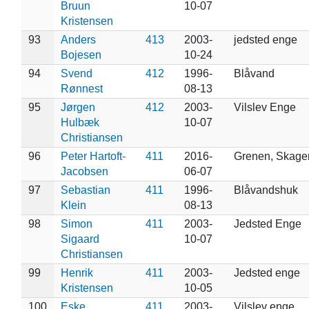
Bruun
10-07
Kristensen
93
Anders
413
2003-
jedsted enge
Bojesen
10-24
94
Svend
412
1996-
Blåvand
Rønnest
08-13
95
Jørgen
412
2003-
Vilslev Enge
Hulbæk
10-07
Christiansen
96
Peter Hartoft-
411
2016-
Grenen, Skage
Jacobsen
06-07
97
Sebastian
411
1996-
Blåvandshuk
Klein
08-13
98
Simon
411
2003-
Jedsted Enge
Sigaard
10-07
Christiansen
99
Henrik
411
2003-
Jedsted enge
Kristensen
10-05
100
Eske
411
2003-
Vilslev enge