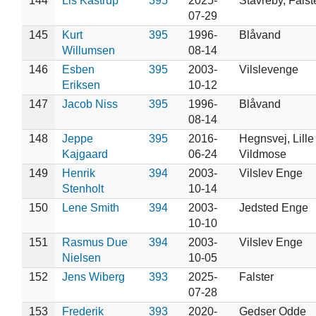
144
Lis Kastrup
395
2025-
Stavreby, Falst
07-29
145
Kurt
395
1996-
Blåvand
Willumsen
08-14
146
Esben
395
2003-
Vilslevenge
Eriksen
10-12
147
Jacob Niss
395
1996-
Blåvand
08-14
148
Jeppe
395
2016-
Hegnsvej, Lille
Kajgaard
06-24
Vildmose
149
Henrik
394
2003-
Vilslev Enge
Stenholt
10-14
150
Lene Smith
394
2003-
Jedsted Enge
10-10
151
Rasmus Due
394
2003-
Vilslev Enge
Nielsen
10-05
152
Jens Wiberg
393
2025-
Falster
07-28
153
Frederik
393
2020-
Gedser Odde