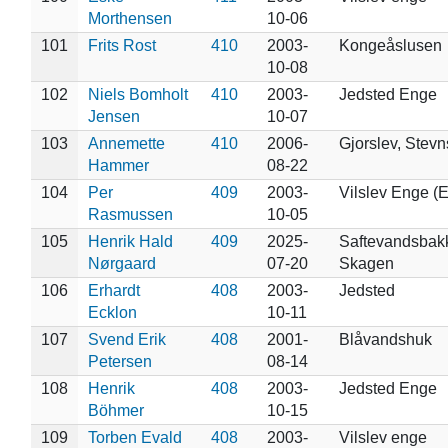
Morthensen
10-06
101
Frits Rost
410
2003-
Kongeåslusen
10-08
102
Niels Bomholt
410
2003-
Jedsted Enge
Jensen
10-07
103
Annemette
410
2006-
Gjorslev, Stevn
Hammer
08-22
104
Per
409
2003-
Vilslev Enge (E
Rasmussen
10-05
105
Henrik Hald
409
2025-
Saftevandsbak
Nørgaard
07-20
Skagen
106
Erhardt
408
2003-
Jedsted
Ecklon
10-11
107
Svend Erik
408
2001-
Blåvandshuk
Petersen
08-14
108
Henrik
408
2003-
Jedsted Enge
Böhmer
10-15
109
Torben Evald
408
2003-
Vilslev enge