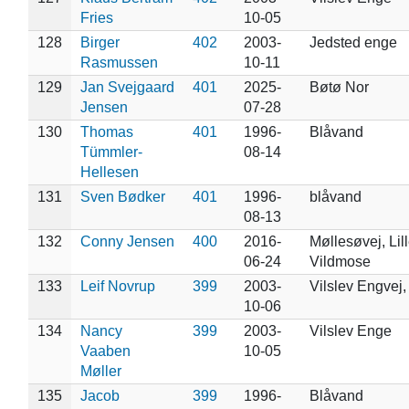
Fries
10-05
128
Birger
402
2003-
Jedsted enge
Rasmussen
10-11
129
Jan Svejgaard
401
2025-
Bøtø Nor
Jensen
07-28
130
Thomas
401
1996-
Blåvand
Tümmler-
08-14
Hellesen
131
Sven Bødker
401
1996-
blåvand
08-13
132
Conny Jensen
400
2016-
Møllesøvej, Lil
06-24
Vildmose
133
Leif Novrup
399
2003-
Vilslev Engvej,
10-06
134
Nancy
399
2003-
Vilslev Enge
Vaaben
10-05
Møller
135
Jacob
399
1996-
Blåvand