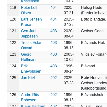
Kristensen
10-07
119
Peter Leth
404
2025-
Hulsig Hede
Olsen
07-21
(Frederikshavn
120
Lars Jensen
404
2025-
Bøtø plantage, 
Kruse
07-28
121
Gert Juul
403
2020-
Gedser Odde
Jeppesen
08-04
122
Troels Eske
403
1996-
Blåvands Huk
Ortvad
08-13
123
Georg
403
2003-
Vildslev Forlan
Hoffmann
10-05
124
Erik
403
1996-
Blåvand
Enevoldsen
08-14
125
Jan Kiel
402
2025-
Bøtø Nor vest f
07-28
Gedser Landev
(Guldborgsund
126
André Riis
402
1996-
Blåvandshuk
Ebbesen
08-13
127
Klaus Bertram
402
2003-
Vilslev Enge