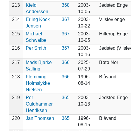
213
Kield
368
2003-
Jedsted Enge
Andersson
10-05
214
Erling Kock
367
2003-
Vilslev enge
Jensen
10-22
215
Michael
367
2003-
Hillerup Enge
Schwalbe
10-05
216
Per Smith
367
2003-
Jedsted (Vilsle
10-16
217
Mads Bjarke
366
2025-
Bøtø Nor
Salling
07-29
218
Flemming
366
1996-
Blåvand
Holmslykke
08-14
Nielsen
219
Per
365
2003-
Jedsted Enge
Guldhammer
10-13
Henriksen
220
Jan Thomsen
365
1996-
Blåvand
08-15