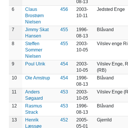
08-13
6
Claus
456
2003-
Jedsted Enge
Brostrøm
10-11
Nielsen
7
Jimmy Skat
455
1996-
Blåvand
Hansen
08-13
8
Steffen
455
2003-
Vilslev enge R
Sommer
10-05
Nielsen
9
Poul Ulrik
454
2003-
Vilslev Enge, 
10-05
(RB)
10
Ole Amstrup
454
1996-
Blåvand
08-13
11
Anders
453
2003-
Vilslev Enge (
Søgaard
10-05
12
Rasmus
453
1996-
Blåvand
Strack
08-13
13
Henrik
452
2005-
Gjerrild
Læssøe
05-01