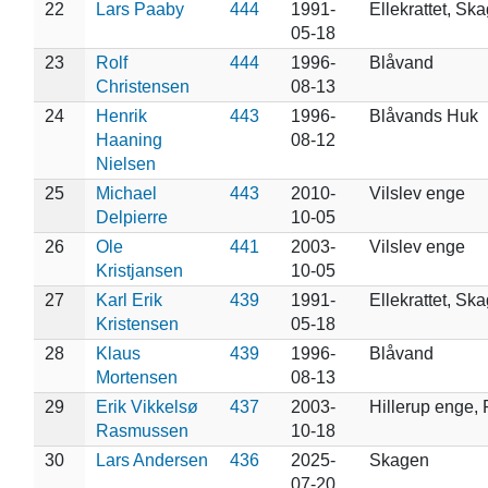
22
Lars Paaby
444
1991-
Ellekrattet, Sk
05-18
23
Rolf
444
1996-
Blåvand
Christensen
08-13
24
Henrik
443
1996-
Blåvands Huk
Haaning
08-12
Nielsen
25
Michael
443
2010-
Vilslev enge
Delpierre
10-05
26
Ole
441
2003-
Vilslev enge
Kristjansen
10-05
27
Karl Erik
439
1991-
Ellekrattet, Sk
Kristensen
05-18
28
Klaus
439
1996-
Blåvand
Mortensen
08-13
29
Erik Vikkelsø
437
2003-
Hillerup enge, 
Rasmussen
10-18
30
Lars Andersen
436
2025-
Skagen
07-20