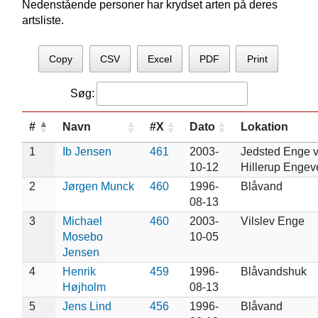
Nedenstående personer har krydset arten på deres
artsliste.
Copy
CSV
Excel
PDF
Print
Søg:
#
Navn
#X
Dato
Lokation
1
Ib Jensen
461
2003-
Jedsted Enge 
10-12
Hillerup Engev
2
Jørgen Munck
460
1996-
Blåvand
08-13
3
Michael
460
2003-
Vilslev Enge
Mosebo
10-05
Jensen
4
Henrik
459
1996-
Blåvandshuk
Højholm
08-13
5
Jens Lind
456
1996-
Blåvand