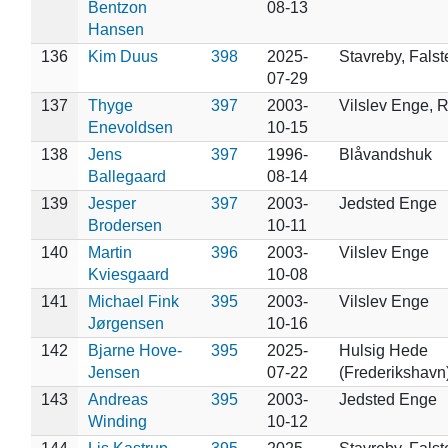
Bentzon
08-13
Hansen
136
Kim Duus
398
2025-
Stavreby, Falst
07-29
137
Thyge
397
2003-
Vilslev Enge, 
Enevoldsen
10-15
138
Jens
397
1996-
Blåvandshuk
Ballegaard
08-14
139
Jesper
397
2003-
Jedsted Enge
Brodersen
10-11
140
Martin
396
2003-
Vilslev Enge
Kviesgaard
10-08
141
Michael Fink
395
2003-
Vilslev Enge
Jørgensen
10-16
142
Bjarne Hove-
395
2025-
Hulsig Hede
Jensen
07-22
(Frederikshavn
143
Andreas
395
2003-
Jedsted Enge
Winding
10-12