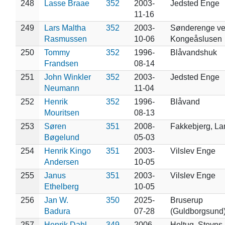
248
Lasse Braae
352
2003-
Jedsted Enge
11-16
249
Lars Maltha
352
2003-
Sønderenge v
Rasmussen
10-06
Kongeåslusen
250
Tommy
352
1996-
Blåvandshuk
Frandsen
08-14
251
John Winkler
352
2003-
Jedsted Enge
Neumann
11-04
252
Henrik
352
1996-
Blåvand
Mouritsen
08-13
253
Søren
351
2008-
Fakkebjerg, L
Bøgelund
05-03
254
Henrik Kingo
351
2003-
Vilslev Enge
Andersen
10-05
255
Janus
351
2003-
Vilslev Enge
Ethelberg
10-05
256
Jan W.
350
2025-
Bruserup
Badura
07-28
(Guldborgsund
257
Henrik Dahl
349
2006-
Holtug, Stevns