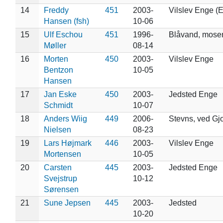
14
Freddy
451
2003-
Vilslev Enge (E
Hansen (fsh)
10-06
15
Ulf Eschou
451
1996-
Blåvand, mose
Møller
08-14
16
Morten
450
2003-
Vilslev Enge
Bentzon
10-05
Hansen
17
Jan Eske
450
2003-
Jedsted Enge
Schmidt
10-07
18
Anders Wiig
449
2006-
Stevns, ved Gj
Nielsen
08-23
19
Lars Højmark
446
2003-
Vilslev Enge
Mortensen
10-05
20
Carsten
445
2003-
Jedsted Enge
Svejstrup
10-12
Sørensen
21
Sune Jepsen
445
2003-
Jedsted
10-20