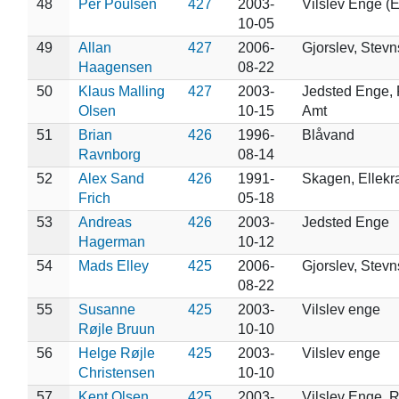
48
Per Poulsen
427
2003-
Vilslev Enge (E
10-05
49
Allan
427
2006-
Gjorslev, Stevn
Haagensen
08-22
50
Klaus Malling
427
2003-
Jedsted Enge, 
Olsen
10-15
Amt
51
Brian
426
1996-
Blåvand
Ravnborg
08-14
52
Alex Sand
426
1991-
Skagen, Ellekra
Frich
05-18
53
Andreas
426
2003-
Jedsted Enge
Hagerman
10-12
54
Mads Elley
425
2006-
Gjorslev, Stevn
08-22
55
Susanne
425
2003-
Vilslev enge
Røjle Bruun
10-10
56
Helge Røjle
425
2003-
Vilslev enge
Christensen
10-10
57
Kent Olsen
425
2003-
Vilslev Enge, 