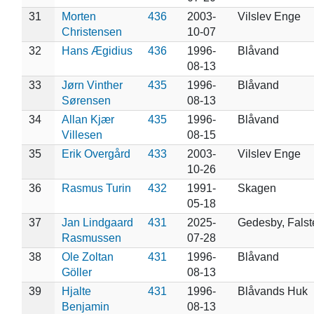
31
Morten
436
2003-
Vilslev Enge
Christensen
10-07
32
Hans Ægidius
436
1996-
Blåvand
08-13
33
Jørn Vinther
435
1996-
Blåvand
Sørensen
08-13
34
Allan Kjær
435
1996-
Blåvand
Villesen
08-15
35
Erik Overgård
433
2003-
Vilslev Enge
10-26
36
Rasmus Turin
432
1991-
Skagen
05-18
37
Jan Lindgaard
431
2025-
Gedesby, Falst
Rasmussen
07-28
38
Ole Zoltan
431
1996-
Blåvand
Göller
08-13
39
Hjalte
431
1996-
Blåvands Huk
Benjamin
08-13