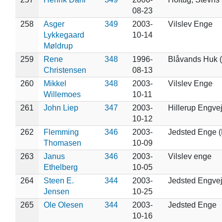
08-23
258
Asger
349
2003-
Vilslev Enge
Lykkegaard
10-14
Møldrup
259
Rene
348
1996-
Blåvands Huk (
Christensen
08-13
260
Mikkel
348
2003-
Vilslev Enge
Willemoes
10-11
261
John Liep
347
2003-
Hillerup Engve
10-12
262
Flemming
346
2003-
Jedsted Enge (
Thomasen
10-09
263
Janus
346
2003-
Vilslev enge
Ethelberg
10-05
264
Steen E.
344
2003-
Jedsted Engve
Jensen
10-25
265
Ole Olesen
344
2003-
Jedsted Enge
10-16