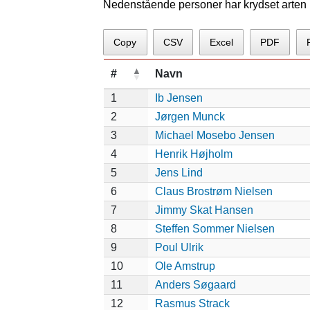
Nedenstående personer har krydset arten p
Copy
CSV
Excel
PDF
#
Navn
1
Ib Jensen
2
Jørgen Munck
3
Michael Mosebo Jensen
4
Henrik Højholm
5
Jens Lind
6
Claus Brostrøm Nielsen
7
Jimmy Skat Hansen
8
Steffen Sommer Nielsen
9
Poul Ulrik
10
Ole Amstrup
11
Anders Søgaard
12
Rasmus Strack