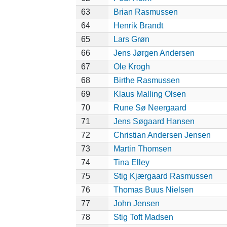
63
Brian Rasmussen
64
Henrik Brandt
65
Lars Grøn
66
Jens Jørgen Andersen
67
Ole Krogh
68
Birthe Rasmussen
69
Klaus Malling Olsen
70
Rune Sø Neergaard
71
Jens Søgaard Hansen
72
Christian Andersen Jensen
73
Martin Thomsen
74
Tina Elley
75
Stig Kjærgaard Rasmussen
76
Thomas Buus Nielsen
77
John Jensen
78
Stig Toft Madsen