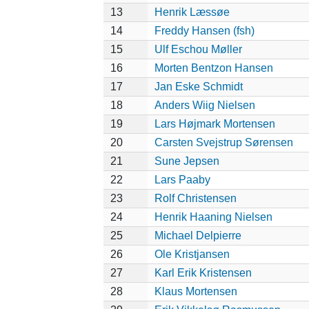
13
Henrik Læssøe
14
Freddy Hansen (fsh)
15
Ulf Eschou Møller
16
Morten Bentzon Hansen
17
Jan Eske Schmidt
18
Anders Wiig Nielsen
19
Lars Højmark Mortensen
20
Carsten Svejstrup Sørensen
21
Sune Jepsen
22
Lars Paaby
23
Rolf Christensen
24
Henrik Haaning Nielsen
25
Michael Delpierre
26
Ole Kristjansen
27
Karl Erik Kristensen
28
Klaus Mortensen