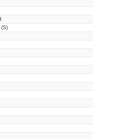
d
 (S)
d