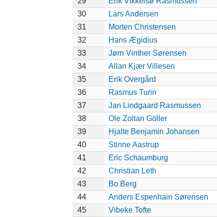
29
Erik Vikkelsø Rasmussen
30
Lars Andersen
31
Morten Christensen
32
Hans Ægidius
33
Jørn Vinther Sørensen
34
Allan Kjær Villesen
35
Erik Overgård
36
Rasmus Turin
37
Jan Lindgaard Rasmussen
38
Ole Zoltan Göller
39
Hjalte Benjamin Johansen
40
Stinne Aastrup
41
Eric Schaumburg
42
Christian Leth
43
Bo Berg
44
Anders Espenhain Sørensen
45
Vibeke Tofte