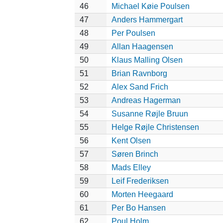
46
Michael Køie Poulsen
47
Anders Hammergart
48
Per Poulsen
49
Allan Haagensen
50
Klaus Malling Olsen
51
Brian Ravnborg
52
Alex Sand Frich
53
Andreas Hagerman
54
Susanne Røjle Bruun
55
Helge Røjle Christensen
56
Kent Olsen
57
Søren Brinch
58
Mads Elley
59
Leif Frederiksen
60
Morten Heegaard
61
Per Bo Hansen
62
Poul Holm