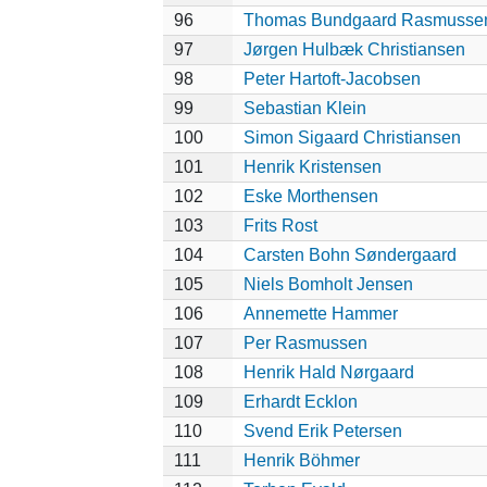
96
Thomas Bundgaard Rasmusse
97
Jørgen Hulbæk Christiansen
98
Peter Hartoft-Jacobsen
99
Sebastian Klein
100
Simon Sigaard Christiansen
101
Henrik Kristensen
102
Eske Morthensen
103
Frits Rost
104
Carsten Bohn Søndergaard
105
Niels Bomholt Jensen
106
Annemette Hammer
107
Per Rasmussen
108
Henrik Hald Nørgaard
109
Erhardt Ecklon
110
Svend Erik Petersen
111
Henrik Böhmer