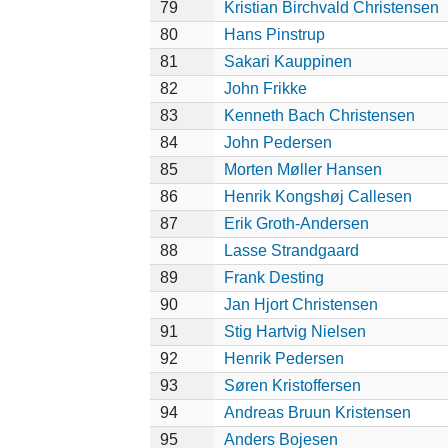
79
Kristian Birchvald Christensen
80
Hans Pinstrup
81
Sakari Kauppinen
82
John Frikke
83
Kenneth Bach Christensen
84
John Pedersen
85
Morten Møller Hansen
86
Henrik Kongshøj Callesen
87
Erik Groth-Andersen
88
Lasse Strandgaard
89
Frank Desting
90
Jan Hjort Christensen
91
Stig Hartvig Nielsen
92
Henrik Pedersen
93
Søren Kristoffersen
94
Andreas Bruun Kristensen
95
Anders Bojesen