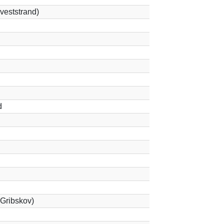
(veststrand)
d
(Gribskov)