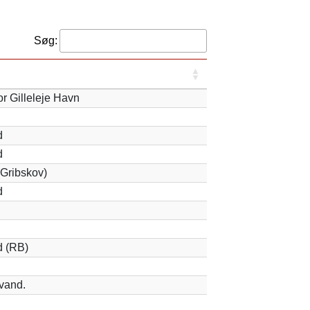
Søg:
or Gilleleje Havn
d
d
(Gribskov)
d
d (RB)
vand.