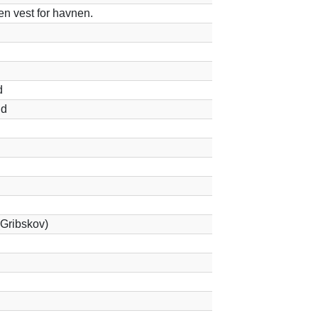
en vest for havnen.
d
nd
(Gribskov)