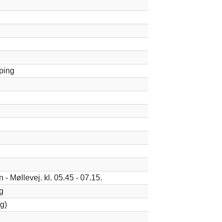
ping
- Møllevej. kl. 05.45 - 07.15.
g
g)