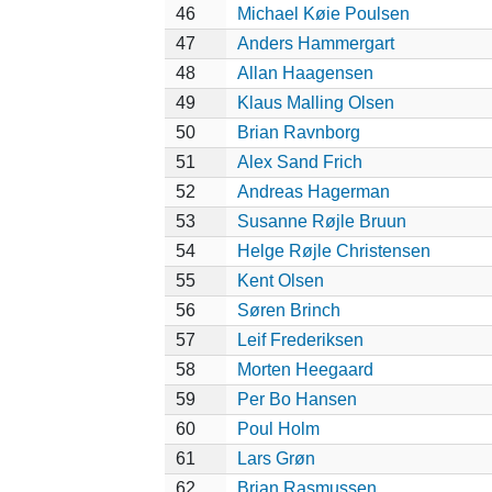
46
Michael Køie Poulsen
47
Anders Hammergart
48
Allan Haagensen
49
Klaus Malling Olsen
50
Brian Ravnborg
51
Alex Sand Frich
52
Andreas Hagerman
53
Susanne Røjle Bruun
54
Helge Røjle Christensen
55
Kent Olsen
56
Søren Brinch
57
Leif Frederiksen
58
Morten Heegaard
59
Per Bo Hansen
60
Poul Holm
61
Lars Grøn
62
Brian Rasmussen