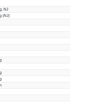
g, NJ
g (NJ)
g
g
g
n