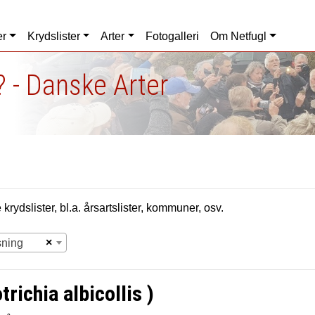
er
Krydslister
Arter
Fotogalleri
Om Netfugl
 - Danske Arter
krydslister, bl.a. årsartslister, kommuner, osv.
×
sning
richia albicollis )