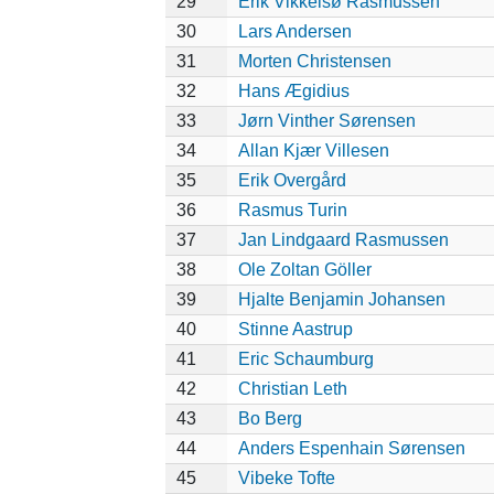
29
Erik Vikkelsø Rasmussen
30
Lars Andersen
31
Morten Christensen
32
Hans Ægidius
33
Jørn Vinther Sørensen
34
Allan Kjær Villesen
35
Erik Overgård
36
Rasmus Turin
37
Jan Lindgaard Rasmussen
38
Ole Zoltan Göller
39
Hjalte Benjamin Johansen
40
Stinne Aastrup
41
Eric Schaumburg
42
Christian Leth
43
Bo Berg
44
Anders Espenhain Sørensen
45
Vibeke Tofte