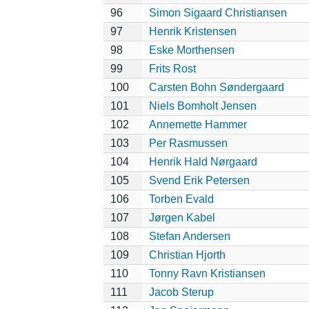
96
Simon Sigaard Christiansen
97
Henrik Kristensen
98
Eske Morthensen
99
Frits Rost
100
Carsten Bohn Søndergaard
101
Niels Bomholt Jensen
102
Annemette Hammer
103
Per Rasmussen
104
Henrik Hald Nørgaard
105
Svend Erik Petersen
106
Torben Evald
107
Jørgen Kabel
108
Stefan Andersen
109
Christian Hjorth
110
Tonny Ravn Kristiansen
111
Jacob Sterup