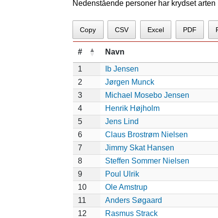
Nedenstående personer har krydset arten p
Copy
CSV
Excel
PDF
#
Navn
1
Ib Jensen
2
Jørgen Munck
3
Michael Mosebo Jensen
4
Henrik Højholm
5
Jens Lind
6
Claus Brostrøm Nielsen
7
Jimmy Skat Hansen
8
Steffen Sommer Nielsen
9
Poul Ulrik
10
Ole Amstrup
11
Anders Søgaard
12
Rasmus Strack