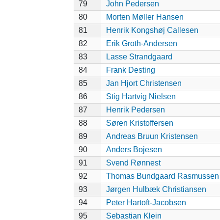
79
John Pedersen
80
Morten Møller Hansen
81
Henrik Kongshøj Callesen
82
Erik Groth-Andersen
83
Lasse Strandgaard
84
Frank Desting
85
Jan Hjort Christensen
86
Stig Hartvig Nielsen
87
Henrik Pedersen
88
Søren Kristoffersen
89
Andreas Bruun Kristensen
90
Anders Bojesen
91
Svend Rønnest
92
Thomas Bundgaard Rasmussen
93
Jørgen Hulbæk Christiansen
94
Peter Hartoft-Jacobsen
95
Sebastian Klein