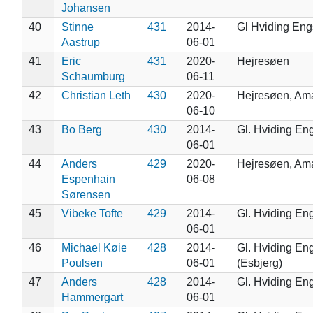
Johansen
40
Stinne
431
2014-
Gl Hviding En
Aastrup
06-01
41
Eric
431
2020-
Hejresøen
Schaumburg
06-11
42
Christian Leth
430
2020-
Hejresøen, Am
06-10
43
Bo Berg
430
2014-
Gl. Hviding En
06-01
44
Anders
429
2020-
Hejresøen, Am
Espenhain
06-08
Sørensen
45
Vibeke Tofte
429
2014-
Gl. Hviding En
06-01
46
Michael Køie
428
2014-
Gl. Hviding En
Poulsen
06-01
(Esbjerg)
47
Anders
428
2014-
Gl. Hviding En
Hammergart
06-01