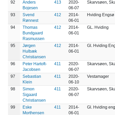
92
Anders
413
2020-
Skarvsøen, Sk
Bojesen
06-07
93
Svend
412
2014-
Hviding Engsø
Rønnest
06-01
94
Thomas
412
2014-
GL. Hviding
Bundgaard
06-01
Rasmussen
95
Jørgen
412
2014-
Gl. Hviding En
Hulbæk
06-01
Christiansen
96
Peter Hartoft-
411
2020-
Skarvsøen, Sk
Jacobsen
06-07
97
Sebastian
411
2020-
Vestamager
Klein
06-10
98
Simon
411
2020-
Skarvsøen, Sk
Sigaard
06-07
Christiansen
99
Eske
411
2014-
Gl. Hviding en
Morthensen
06-01