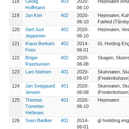
118
Georg
403
2020-
Hejresøen Ama
Hoffmann
06-10
119
Jan Kiel
402
2020-
Hejresøen, Ka
06-10
Fælled (Tårnby
120
Gert Juul
402
2020-
Hejresøen, Ve
Jeppesen
06-10
121
Klaus Bertram
402
2014-
Gl. Hviding En
Fries
06-01
122
Birger
402
2020-
Skagen, Skarv
Rasmussen
06-08
123
Lars Nielsen
401
2020-
Skarvsøen, Sk
06-07
(Frederikshavn
124
Jan Svejgaard
401
2020-
Skarvsøen, Sk
Jensen
06-08
(Frederikshavn
125
Thomas
401
2020-
Hejresøen
Tümmler-
06-10
Hellesen
126
Sven Bødker
401
2014-
gl hvidding en
06-01