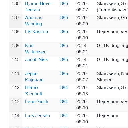
136
Bjarne Hove-
395
2020-
Skarvsøen, Sk
Jensen
06-07
(Frederikshavn
137
Andreas
395
2020-
Skarvsøen, Gr
Winding
06-09
138
Lis Kastrup
395
2020-
Hejresøen, Ve
06-10
139
Kurt
395
2014-
Gl. Hviding en
Willumsen
06-01
140
Jacob Niss
395
2014-
Gl. Hviding en
06-01
141
Jeppe
395
2020-
Skarvsøen, Nor
Kajgaard
06-07
Skagen
142
Henrik
394
2020-
Skarvsøen, Sk
Stenholt
06-13
143
Lene Smith
394
2020-
Hejresøen, Ve
06-10
144
Lars Jensen
394
2020-
Hejresøen
06-10