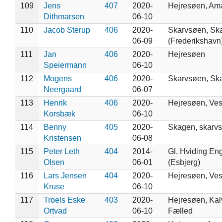
109
Jens
407
2020-
Hejresøen, Am
Dithmarsen
06-10
110
Jacob Sterup
406
2020-
Skarvsøen, Sk
06-09
(Frederikshavn
111
Jan
406
2020-
Hejresøen
Speiermann
06-10
112
Mogens
406
2020-
Skarvsøen, Sk
Neergaard
06-07
113
Henrik
406
2020-
Hejresøen, Ve
Korsbæk
06-10
114
Benny
405
2020-
Skagen, skarv
Kristensen
06-08
115
Peter Leth
404
2014-
Gl. Hviding En
Olsen
06-01
(Esbjerg)
116
Lars Jensen
404
2020-
Hejresøen, Ve
Kruse
06-10
117
Troels Eske
403
2020-
Hejresøen, Ka
Ortvad
06-10
Fælled