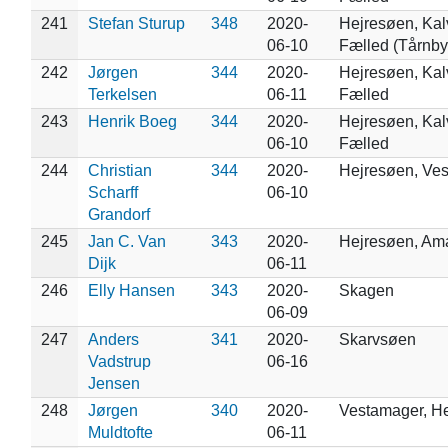
241
Stefan Sturup
348
2020-
Hejresøen, Ka
06-10
Fælled (Tårnby
242
Jørgen
344
2020-
Hejresøen, Ka
Terkelsen
06-11
Fælled
243
Henrik Boeg
344
2020-
Hejresøen, Ka
06-10
Fælled
244
Christian
344
2020-
Hejresøen, Ve
Scharff
06-10
Grandorf
245
Jan C. Van
343
2020-
Hejresøen, Am
Dijk
06-11
246
Elly Hansen
343
2020-
Skagen
06-09
247
Anders
341
2020-
Skarvsøen
Vadstrup
06-16
Jensen
248
Jørgen
340
2020-
Vestamager, H
Muldtofte
06-11