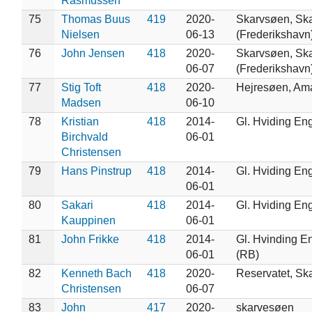
Rasmussen
75
Thomas Buus
419
2020-
Skarvsøen, Sk
Nielsen
06-13
(Frederikshavn
76
John Jensen
418
2020-
Skarvsøen, Sk
06-07
(Frederikshavn
77
Stig Toft
418
2020-
Hejresøen, Am
Madsen
06-10
78
Kristian
418
2014-
Gl. Hviding En
Birchvald
06-01
Christensen
79
Hans Pinstrup
418
2014-
Gl. Hviding En
06-01
80
Sakari
418
2014-
Gl. Hviding En
Kauppinen
06-01
81
John Frikke
418
2014-
Gl. Hvinding E
06-01
(RB)
82
Kenneth Bach
418
2020-
Reservatet, Sk
Christensen
06-07
83
John
417
2020-
skarvesøen