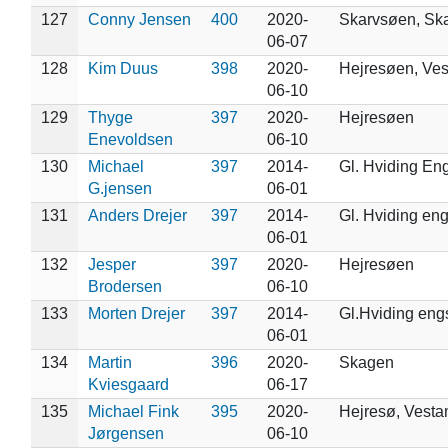
127
Conny Jensen
400
2020-
Skarvsøen, Sk
06-07
128
Kim Duus
398
2020-
Hejresøen, Ve
06-10
129
Thyge
397
2020-
Hejresøen
Enevoldsen
06-10
130
Michael
397
2014-
Gl. Hviding En
G.jensen
06-01
131
Anders Drejer
397
2014-
Gl. Hviding en
06-01
132
Jesper
397
2020-
Hejresøen
Brodersen
06-10
133
Morten Drejer
397
2014-
Gl.Hviding eng
06-01
134
Martin
396
2020-
Skagen
Kviesgaard
06-17
135
Michael Fink
395
2020-
Hejresø, Vest
Jørgensen
06-10