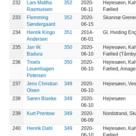
232
Lars Maltha
352
2020-
Hejresøen, Ka
Rasmussen
06-11
Fælled
233
Flemming
352
2020-
Skarvsø Grene
Søndergaard
06-15
234
Henrik Kingo
351
2014-
Gl. Hviding En
Andersen
06-01
235
Jan W.
350
2020-
Hejresøen, Ka
Badura
06-10
Fælled (Tårnby
236
Troels
350
2020-
Hejresøen, Ka
Leuenhagen
06-10
Fælled, Amage
Petersen
237
Jens Christian
349
2020-
Hejresøen, Ve
Olsen
06-10
238
Søren Blanke
349
2020-
Hejresøen
06-10
239
Kurt Prentow
349
2020-
Nordstrand, S
06-09
240
Henrik Dahl
349
2020-
Hejresøen, Ka
06-10
Fælled