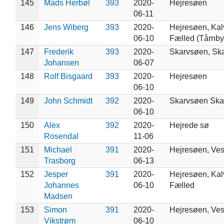
145
Mads Herbøl
393
2020-
Hejresøen
06-11
146
Jens Wiberg
393
2020-
Hejresøen, Ka
06-10
Fælled (Tårnby
147
Frederik
393
2020-
Skarvsøen, Sk
Johansen
06-07
148
Rolf Bisgaard
393
2020-
Hejresøen
06-10
149
John Schmidt
392
2020-
Skarvsøen Sk
06-10
150
Alex
392
2020-
Hejrede sø
Rosendal
11-06
151
Michael
391
2020-
Hejresøen, Ve
Trasborg
06-13
152
Jesper
391
2020-
Hejresøen, Ka
Johannes
06-10
Fælled
Madsen
153
Simon
391
2020-
Hejresøen, Ve
Vikstrøm
06-10