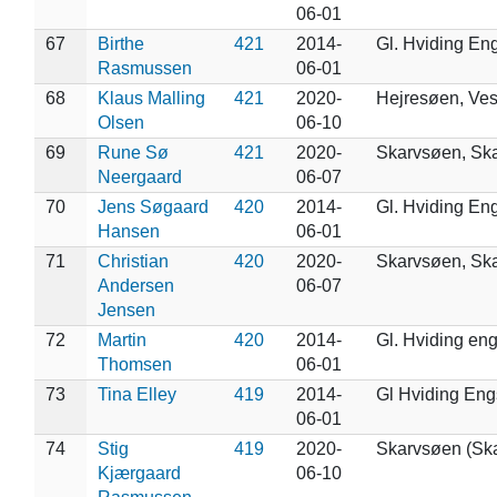
06-01
67
Birthe
421
2014-
Gl. Hviding En
Rasmussen
06-01
68
Klaus Malling
421
2020-
Hejresøen, Ve
Olsen
06-10
69
Rune Sø
421
2020-
Skarvsøen, Sk
Neergaard
06-07
70
Jens Søgaard
420
2014-
Gl. Hviding En
Hansen
06-01
71
Christian
420
2020-
Skarvsøen, Sk
Andersen
06-07
Jensen
72
Martin
420
2014-
Gl. Hviding en
Thomsen
06-01
73
Tina Elley
419
2014-
Gl Hviding En
06-01
74
Stig
419
2020-
Skarvsøen (Sk
Kjærgaard
06-10