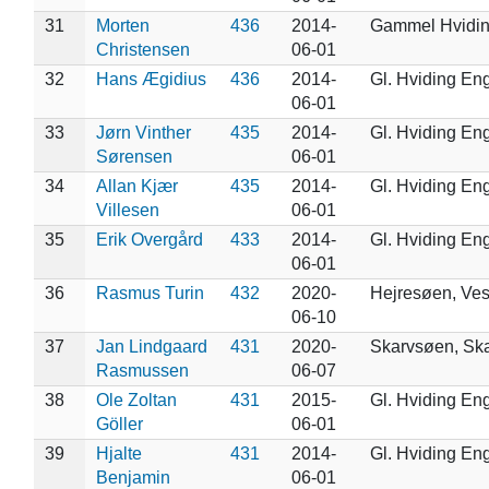
31
Morten
436
2014-
Gammel Hvidi
Christensen
06-01
32
Hans Ægidius
436
2014-
Gl. Hviding En
06-01
33
Jørn Vinther
435
2014-
Gl. Hviding En
Sørensen
06-01
34
Allan Kjær
435
2014-
Gl. Hviding En
Villesen
06-01
35
Erik Overgård
433
2014-
Gl. Hviding En
06-01
36
Rasmus Turin
432
2020-
Hejresøen, Ve
06-10
37
Jan Lindgaard
431
2020-
Skarvsøen, Sk
Rasmussen
06-07
38
Ole Zoltan
431
2015-
Gl. Hviding En
Göller
06-01
39
Hjalte
431
2014-
Gl. Hviding En
Benjamin
06-01