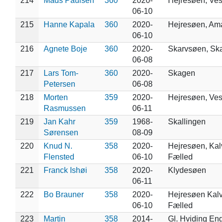
214
Mads Paulsen
360
2020-
Hejresøen, Ve
06-10
215
Hanne Kapala
360
2020-
Hejresøen, Am
06-10
216
Agnete Boje
360
2020-
Skarvsøen, Sk
06-08
217
Lars Tom-
360
2020-
Skagen
Petersen
06-08
218
Morten
359
2020-
Hejresøen, Ve
Rasmussen
06-11
219
Jan Kahr
359
1968-
Skallingen
Sørensen
08-09
220
Knud N.
358
2020-
Hejresøen, Ka
Flensted
06-10
Fælled
221
Franck Ishøi
358
2020-
Klydesøen
06-11
222
Bo Brauner
358
2020-
Hejresøen Kal
06-10
Fælled
223
Martin
358
2014-
Gl. Hviding En