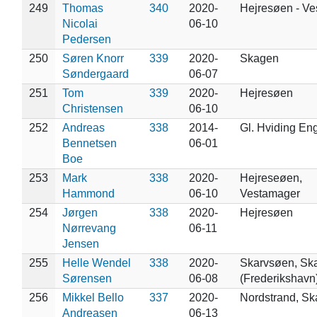
249
Thomas
340
2020-
Hejresøen - V
Nicolai
06-10
Pedersen
250
Søren Knorr
339
2020-
Skagen
Søndergaard
06-07
251
Tom
339
2020-
Hejresøen
Christensen
06-10
252
Andreas
338
2014-
Gl. Hviding En
Bennetsen
06-01
Boe
253
Mark
338
2020-
Hejreseøen,
Hammond
06-10
Vestamager
254
Jørgen
338
2020-
Hejresøen
Nørrevang
06-11
Jensen
255
Helle Wendel
338
2020-
Skarvsøen, Sk
Sørensen
06-08
(Frederikshavn
256
Mikkel Bello
337
2020-
Nordstrand, S
Andreasen
06-13