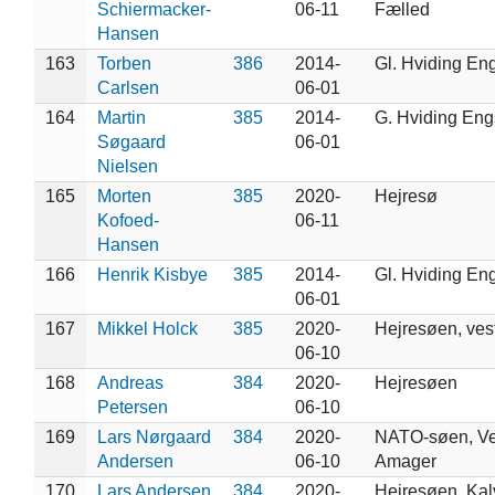
Schiermacker-
06-11
Fælled
Hansen
163
Torben
386
2014-
Gl. Hviding En
Carlsen
06-01
164
Martin
385
2014-
G. Hviding En
Søgaard
06-01
Nielsen
165
Morten
385
2020-
Hejresø
Kofoed-
06-11
Hansen
166
Henrik Kisbye
385
2014-
Gl. Hviding En
06-01
167
Mikkel Holck
385
2020-
Hejresøen, ve
06-10
168
Andreas
384
2020-
Hejresøen
Petersen
06-10
169
Lars Nørgaard
384
2020-
NATO-søen, Ve
Andersen
06-10
Amager
170
Lars Andersen
384
2020-
Hejresøen, Ka