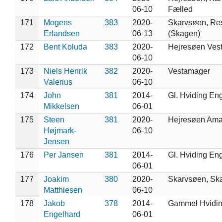
06-10
Fælled
171
Mogens
383
2020-
Skarvsøen, Res
Erlandsen
06-13
(Skagen)
172
Bent Koluda
383
2020-
Hejresøen Ves
06-10
173
Niels Henrik
382
2020-
Vestamager
Valerius
06-10
174
John
381
2014-
Gl. Hviding En
Mikkelsen
06-01
175
Steen
381
2020-
Hejresøen Ama
Højmark-
06-10
Jensen
176
Per Jansen
381
2014-
Gl. Hviding En
06-01
177
Joakim
380
2020-
Skarvsøen, Sk
Matthiesen
06-10
178
Jakob
378
2014-
Gammel Hvidi
Engelhard
06-01