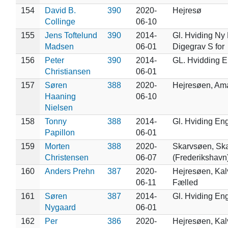
154
David B.
390
2020-
Hejresø
Collinge
06-10
155
Jens Toftelund
390
2014-
Gl. Hviding Ny
Madsen
06-01
Digegrav S for
156
Peter
390
2014-
GL. Hvidding 
Christiansen
06-01
157
Søren
388
2020-
Hejresøen, Am
Haaning
06-10
Nielsen
158
Tonny
388
2014-
Gl. Hviding En
Papillon
06-01
159
Morten
388
2020-
Skarvsøen, Sk
Christensen
06-07
(Frederikshavn
160
Anders Prehn
387
2020-
Hejresøen, Ka
06-11
Fælled
161
Søren
387
2014-
Gl. Hviding En
Nygaard
06-01
162
Per
386
2020-
Hejresøen, Ka