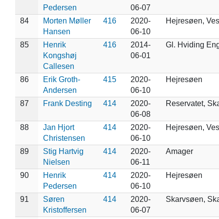
Pedersen
06-07
84
Morten Møller
416
2020-
Hejresøen, Ve
Hansen
06-10
85
Henrik
416
2014-
Gl. Hviding En
Kongshøj
06-01
Callesen
86
Erik Groth-
415
2020-
Hejresøen
Andersen
06-10
87
Frank Desting
414
2020-
Reservatet, Sk
06-08
88
Jan Hjort
414
2020-
Hejresøen, Ve
Christensen
06-10
89
Stig Hartvig
414
2020-
Amager
Nielsen
06-11
90
Henrik
414
2020-
Hejresøen
Pedersen
06-10
91
Søren
414
2020-
Skarvsøen, Sk
Kristoffersen
06-07