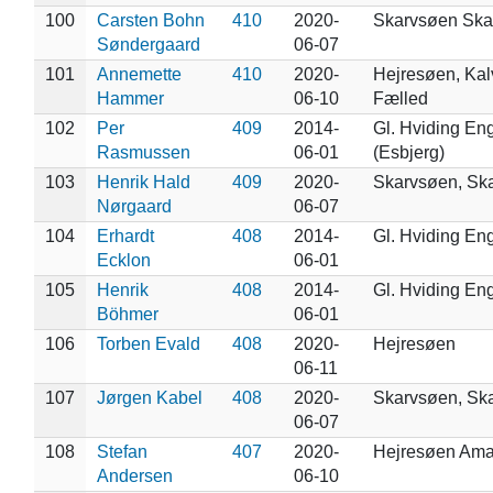
100
Carsten Bohn
410
2020-
Skarvsøen Sk
Søndergaard
06-07
101
Annemette
410
2020-
Hejresøen, Ka
Hammer
06-10
Fælled
102
Per
409
2014-
Gl. Hviding En
Rasmussen
06-01
(Esbjerg)
103
Henrik Hald
409
2020-
Skarvsøen, Sk
Nørgaard
06-07
104
Erhardt
408
2014-
Gl. Hviding En
Ecklon
06-01
105
Henrik
408
2014-
Gl. Hviding En
Böhmer
06-01
106
Torben Evald
408
2020-
Hejresøen
06-11
107
Jørgen Kabel
408
2020-
Skarvsøen, Sk
06-07
108
Stefan
407
2020-
Hejresøen Ama
Andersen
06-10