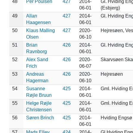
48
Per Poulsen
427
2014-
Gl. Hviding En
06-01
(Esbjerg)
49
Allan
427
2014-
Gl. Hviding En
Haagensen
06-01
50
Klaus Malling
427
2020-
Hejresøen, Ve
Olsen
06-10
51
Brian
426
2014-
Gl. Hviding En
Ravnborg
06-01
52
Alex Sand
426
2020-
Skarvsøen Sk
Frich
06-07
53
Andreas
426
2020-
Hejresøen
Hagerman
06-10
54
Susanne
425
2014-
Gml. Hviding 
Røjle Bruun
06-01
55
Helge Røjle
425
2014-
Gml. Hviding 
Christensen
06-01
56
Søren Brinch
425
2014-
Hviding Engsø
06-01
57
Mads Elley
424
2014-
Gl Hviding En