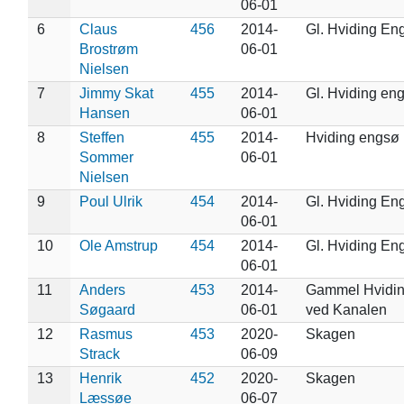
06-01
6
Claus
456
2014-
Gl. Hviding En
Brostrøm
06-01
Nielsen
7
Jimmy Skat
455
2014-
Gl. Hviding en
Hansen
06-01
8
Steffen
455
2014-
Hviding engsø
Sommer
06-01
Nielsen
9
Poul Ulrik
454
2014-
Gl. Hviding En
06-01
10
Ole Amstrup
454
2014-
Gl. Hviding En
06-01
11
Anders
453
2014-
Gammel Hvidi
Søgaard
06-01
ved Kanalen
12
Rasmus
453
2020-
Skagen
Strack
06-09
13
Henrik
452
2020-
Skagen
Læssøe
06-07