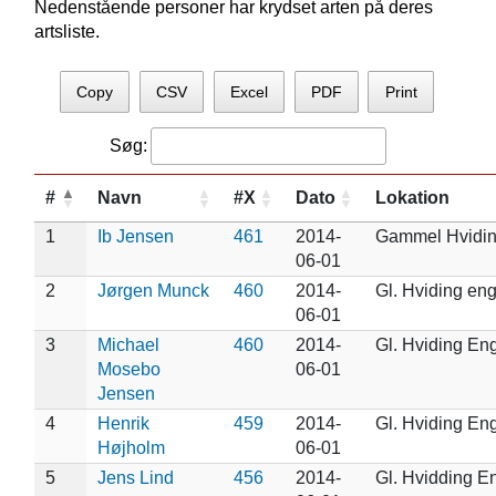
Nedenstående personer har krydset arten på deres
artsliste.
Copy
CSV
Excel
PDF
Print
Søg:
#
Navn
#X
Dato
Lokation
1
Ib Jensen
461
2014-
Gammel Hvidi
06-01
2
Jørgen Munck
460
2014-
Gl. Hviding en
06-01
3
Michael
460
2014-
Gl. Hviding En
Mosebo
06-01
Jensen
4
Henrik
459
2014-
Gl. Hviding En
Højholm
06-01
5
Jens Lind
456
2014-
Gl. Hvidding E