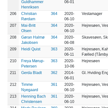
Guldhammer
06-01
Henriksen
206
Christian
364
2020-
Vestamager
Rørdam
06-10
207
Mai-Britt
364
2020-
Hejresøen, Ve
Olsen
06-10
208
Gøran Halmø
364
2020-
Skavesøen, S
Jakobsen
06-08
209
Heidi Quist
363
2020-
Hejresøen, Ka
06-11
Fælled (Tårnby
210
Freya Mørup-
363
2020-
Hejresøen
Petersen
10-06
211
Gerda Bladt
362
2014-
Gl. Hviding En
06-01
212
Timme
361
2020-
Hejresøen, Ve
Nyegaard
06-10
213
Henning Bach
361
2020-
Hejresøen, Ve
Christensen
06-10