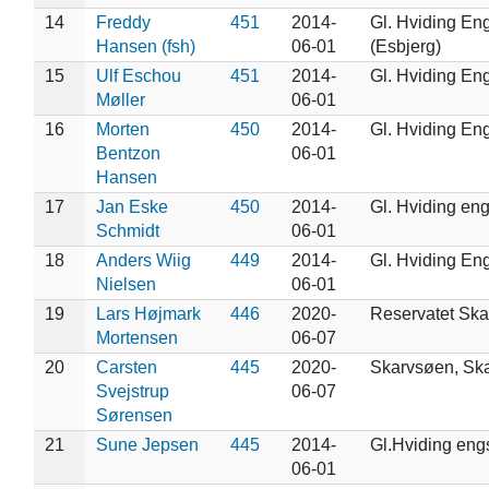
14
Freddy
451
2014-
Gl. Hviding En
Hansen (fsh)
06-01
(Esbjerg)
15
Ulf Eschou
451
2014-
Gl. Hviding En
Møller
06-01
16
Morten
450
2014-
Gl. Hviding En
Bentzon
06-01
Hansen
17
Jan Eske
450
2014-
Gl. Hviding en
Schmidt
06-01
18
Anders Wiig
449
2014-
Gl. Hviding En
Nielsen
06-01
19
Lars Højmark
446
2020-
Reservatet Ska
Mortensen
06-07
20
Carsten
445
2020-
Skarvsøen, Sk
Svejstrup
06-07
Sørensen
21
Sune Jepsen
445
2014-
Gl.Hviding eng
06-01