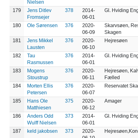
Nielsen
179
Jens Ditlev
378
2014-
Gl. Hviding En
Fromsejer
06-01
180
Ole Sørensen
376
2020-
Skarvsøen, Res
06-09
Skagen
181
Jens Mikkel
376
2020-
Hejresøen
Lausten
06-10
182
Tau
376
2014-
Gl. Hviding En
Rasmussen
06-01
183
Mogens
376
2020-
Hejresøen, Ka
Stoustrup
06-11
Fælled
184
Morten Ellis
376
2020-
Reservatet Sk
Petersen
06-07
185
Hans Ole
375
2020-
Amager
Matthiesen
06-12
186
Anders Odd
373
2014-
Gl. Hviding En
Wulff Nielsen
06-01
187
keld jakobsen
373
2020-
Hejresøen,Kon
06-10