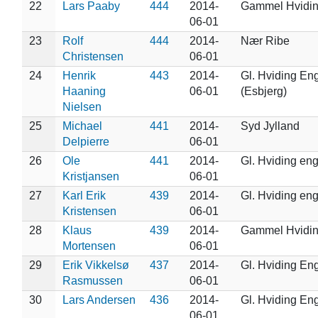
22
Lars Paaby
444
2014-
Gammel Hvidi
06-01
23
Rolf
444
2014-
Nær Ribe
Christensen
06-01
24
Henrik
443
2014-
Gl. Hviding En
Haaning
06-01
(Esbjerg)
Nielsen
25
Michael
441
2014-
Syd Jylland
Delpierre
06-01
26
Ole
441
2014-
Gl. Hviding en
Kristjansen
06-01
27
Karl Erik
439
2014-
Gl. Hviding en
Kristensen
06-01
28
Klaus
439
2014-
Gammel Hvidi
Mortensen
06-01
29
Erik Vikkelsø
437
2014-
Gl. Hviding En
Rasmussen
06-01
30
Lars Andersen
436
2014-
Gl. Hviding En
06-01