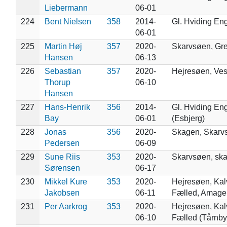
Liebermann
06-01
224
Bent Nielsen
358
2014-
Gl. Hviding En
06-01
225
Martin Høj
357
2020-
Skarvsøen, Gr
Hansen
06-13
226
Sebastian
357
2020-
Hejresøen, Ve
Thorup
06-10
Hansen
227
Hans-Henrik
356
2014-
Gl. Hviding En
Bay
06-01
(Esbjerg)
228
Jonas
356
2020-
Skagen, Skarv
Pedersen
06-09
229
Sune Riis
353
2020-
Skarvsøen, sk
Sørensen
06-17
230
Mikkel Kure
353
2020-
Hejresøen, Ka
Jakobsen
06-11
Fælled, Amager
231
Per Aarkrog
353
2020-
Hejresøen, Ka
06-10
Fælled (Tårnby