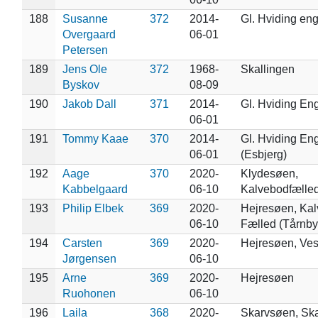
188
Susanne
372
2014-
Gl. Hviding en
Overgaard
06-01
Petersen
189
Jens Ole
372
1968-
Skallingen
Byskov
08-09
190
Jakob Dall
371
2014-
Gl. Hviding En
06-01
191
Tommy Kaae
370
2014-
Gl. Hviding En
06-01
(Esbjerg)
192
Aage
370
2020-
Klydesøen,
Kabbelgaard
06-10
Kalvebodfælle
193
Philip Elbek
369
2020-
Hejresøen, Ka
06-10
Fælled (Tårnby
194
Carsten
369
2020-
Hejresøen, Ve
Jørgensen
06-10
195
Arne
369
2020-
Hejresøen
Ruohonen
06-10
196
Laila
368
2020-
Skarvsøen, Sk