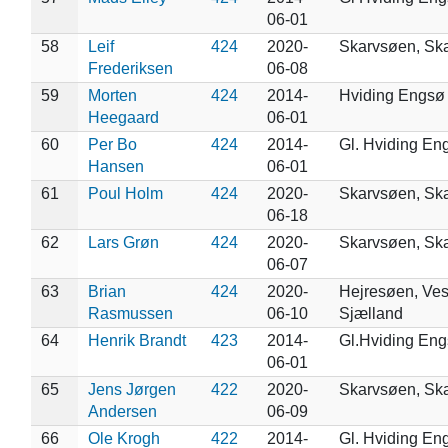
06-01
58
Leif
424
2020-
Skarvsøen, Sk
Frederiksen
06-08
59
Morten
424
2014-
Hviding Engsø
Heegaard
06-01
60
Per Bo
424
2014-
Gl. Hviding En
Hansen
06-01
61
Poul Holm
424
2020-
Skarvsøen, Sk
06-18
62
Lars Grøn
424
2020-
Skarvsøen, Sk
06-07
63
Brian
424
2020-
Hejresøen, Ves
Rasmussen
06-10
Sjælland
64
Henrik Brandt
423
2014-
Gl.Hviding En
06-01
65
Jens Jørgen
422
2020-
Skarvsøen, Sk
Andersen
06-09
66
Ole Krogh
422
2014-
Gl. Hviding En