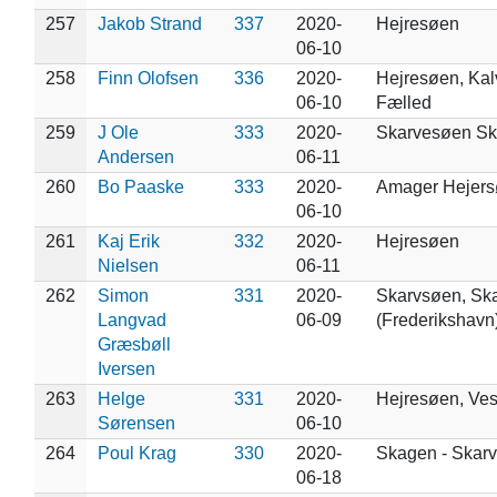
257
Jakob Strand
337
2020-
Hejresøen
06-10
258
Finn Olofsen
336
2020-
Hejresøen, Ka
06-10
Fælled
259
J Ole
333
2020-
Skarvesøen S
Andersen
06-11
260
Bo Paaske
333
2020-
Amager Hejer
06-10
261
Kaj Erik
332
2020-
Hejresøen
Nielsen
06-11
262
Simon
331
2020-
Skarvsøen, Sk
Langvad
06-09
(Frederikshavn
Græsbøll
Iversen
263
Helge
331
2020-
Hejresøen, Ve
Sørensen
06-10
264
Poul Krag
330
2020-
Skagen - Skar
06-18