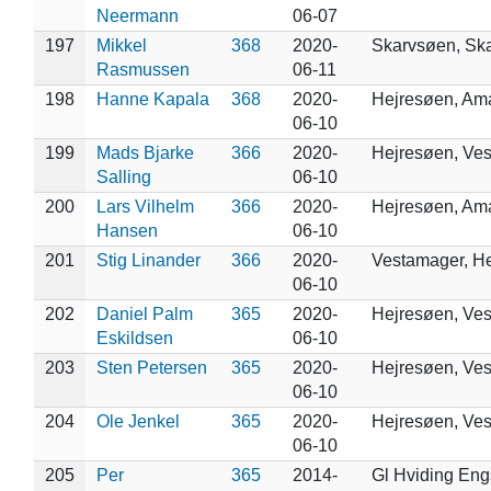
Neermann
06-07
197
Mikkel
368
2020-
Skarvsøen, Sk
Rasmussen
06-11
198
Hanne Kapala
368
2020-
Hejresøen, Am
06-10
199
Mads Bjarke
366
2020-
Hejresøen, Ve
Salling
06-10
200
Lars Vilhelm
366
2020-
Hejresøen, Am
Hansen
06-10
201
Stig Linander
366
2020-
Vestamager, H
06-10
202
Daniel Palm
365
2020-
Hejresøen, Ve
Eskildsen
06-10
203
Sten Petersen
365
2020-
Hejresøen, Ve
06-10
204
Ole Jenkel
365
2020-
Hejresøen, Ve
06-10
205
Per
365
2014-
Gl Hviding En