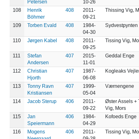
Petersen
10-26
108
Henrik
408
2011-
Thissing Vig, 
Böhmer
09-21
109
Torben Evald
408
1984-
Sydvestpynten
04-30
110
Jørgen Kabel
408
2011-
Tissing Vig, Mo
09-25
111
Stefan
407
2015-
Geddal Enge
Andersen
11-01
112
Christian
407
1987-
Kogleaks Vejle
Hjorth
06-08
113
Tonny Ravn
407
1999-
Værnengene
Kristiansen
05-04
114
Jacob Sterup
406
2011-
Øster Assels + 
09-22
Vig, Mors
115
Jan
406
1984-
Kofoeds Enge
Speiermann
04-29
116
Mogens
406
2011-
Tissing Vig, Mo
Neergaard
09-28