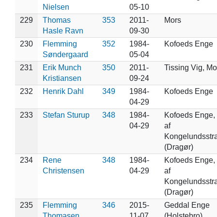
Nielsen
05-10
229
Thomas
353
2011-
Mors
Hasle Ravn
09-30
230
Flemming
352
1984-
Kofoeds Enge
Søndergaard
05-04
231
Erik Munch
350
2011-
Tissing Vig, Mo
Kristiansen
09-24
232
Henrik Dahl
349
1984-
Kofoeds Enge
04-29
233
Stefan Sturup
348
1984-
Kofoeds Enge, 
04-29
af
Kongelundsstr
(Dragør)
234
Rene
348
1984-
Kofoeds Enge, 
Christensen
04-29
af
Kongelundsstr
(Dragør)
235
Flemming
346
2015-
Geddal Enge
Thomasen
11-07
(Holstebro)