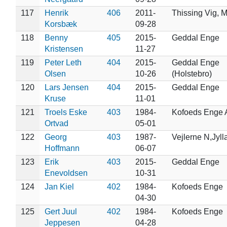
117
Henrik
406
2011-
Thissing Vig, 
Korsbæk
09-28
118
Benny
405
2015-
Geddal Enge
Kristensen
11-27
119
Peter Leth
404
2015-
Geddal Enge
Olsen
10-26
(Holstebro)
120
Lars Jensen
404
2015-
Geddal Enge
Kruse
11-01
121
Troels Eske
403
1984-
Kofoeds Enge
Ortvad
05-01
122
Georg
403
1987-
Vejlerne N,Jyll
Hoffmann
06-07
123
Erik
403
2015-
Geddal Enge
Enevoldsen
10-31
124
Jan Kiel
402
1984-
Kofoeds Enge
04-30
125
Gert Juul
402
1984-
Kofoeds Enge
Jeppesen
04-28