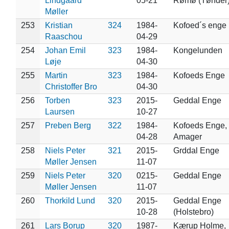
Lindgaard
05-21
Rømø (Tønder
Møller
253
Kristian
324
1984-
Kofoed´s enge
Raaschou
04-29
254
Johan Emil
323
1984-
Kongelunden
Løje
04-30
255
Martin
323
1984-
Kofoeds Enge
Christoffer Bro
04-30
256
Torben
323
2015-
Geddal Enge
Laursen
10-27
257
Preben Berg
322
1984-
Kofoeds Enge,
04-28
Amager
258
Niels Peter
321
2015-
Grddal Enge
Møller Jensen
11-07
259
Niels Peter
320
0215-
Geddal Enge
Møller Jensen
11-07
260
Thorkild Lund
320
2015-
Geddal Enge
10-28
(Holstebro)
261
Lars Borup
320
1987-
Kærup Holme,