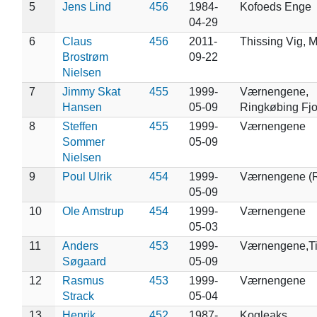
5
Jens Lind
456
1984-
Kofoeds Enge
04-29
6
Claus
456
2011-
Thissing Vig, 
Brostrøm
09-22
Nielsen
7
Jimmy Skat
455
1999-
Værnengene,
Hansen
05-09
Ringkøbing Fjo
8
Steffen
455
1999-
Værnengene
Sommer
05-09
Nielsen
9
Poul Ulrik
454
1999-
Værnengene (
05-09
10
Ole Amstrup
454
1999-
Værnengene
05-03
11
Anders
453
1999-
Værnengene,T
Søgaard
05-09
12
Rasmus
453
1999-
Værnengene
Strack
05-04
13
Henrik
452
1987-
Kogleaks