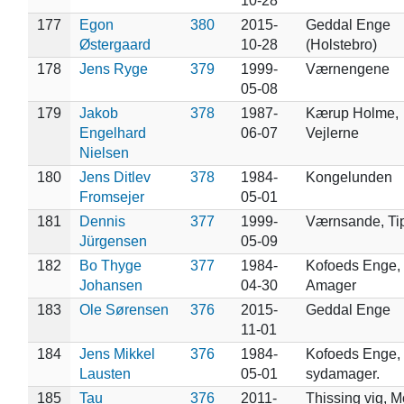
10-28
177
Egon
380
2015-
Geddal Enge
Østergaard
10-28
(Holstebro)
178
Jens Ryge
379
1999-
Værnengene
05-08
179
Jakob
378
1987-
Kærup Holme,
Engelhard
06-07
Vejlerne
Nielsen
180
Jens Ditlev
378
1984-
Kongelunden
Fromsejer
05-01
181
Dennis
377
1999-
Værnsande, Ti
Jürgensen
05-09
182
Bo Thyge
377
1984-
Kofoeds Enge,
Johansen
04-30
Amager
183
Ole Sørensen
376
2015-
Geddal Enge
11-01
184
Jens Mikkel
376
1984-
Kofoeds Enge,
Lausten
05-01
sydamager.
185
Tau
376
2011-
Thissing vig, M