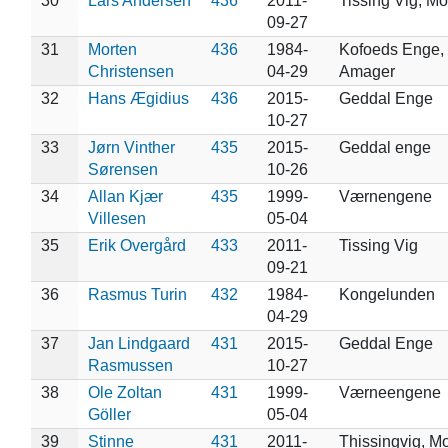
30
Lars Andersen
436
2011-
Tissing Vig, Mo
09-27
31
Morten
436
1984-
Kofoeds Enge,
Christensen
04-29
Amager
32
Hans Ægidius
436
2015-
Geddal Enge
10-27
33
Jørn Vinther
435
2015-
Geddal enge
Sørensen
10-26
34
Allan Kjær
435
1999-
Værnengene
Villesen
05-04
35
Erik Overgård
433
2011-
Tissing Vig
09-21
36
Rasmus Turin
432
1984-
Kongelunden
04-29
37
Jan Lindgaard
431
2015-
Geddal Enge
Rasmussen
10-27
38
Ole Zoltan
431
1999-
Værneengene
Göller
05-04
39
Stinne
431
2011-
Thissingvig, M