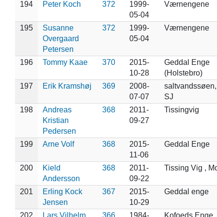
194
Peter Koch
372
1999-
Værnengene
05-04
195
Susanne
372
1999-
Værnengene
Overgaard
05-04
Petersen
196
Tommy Kaae
370
2015-
Geddal Enge
10-28
(Holstebro)
197
Erik Kramshøj
369
2008-
saltvandssøen,
07-07
SJ
198
Andreas
368
2011-
Tissingvig
Kristian
09-27
Pedersen
199
Arne Volf
368
2015-
Geddal Enge
11-06
200
Kield
368
2011-
Tissing Vig , M
Andersson
09-22
201
Erling Kock
367
2015-
Geddal enge
Jensen
10-29
202
Lars Vilhelm
366
1984-
Kofoeds Enge,