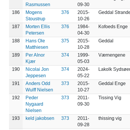
Rasmussen
09-30
186
Mogens
376
2015-
Geddal Strand
Stoustrup
10-26
187
Morten Ellis
376
1984-
Kofoeds Enge
Petersen
04-30
188
Hans Ole
375
2015-
Geddal
Matthiesen
10-28
189
Per Alnor
374
1999-
Værnengene
Kjær
05-03
190
Nicolai Jon
374
2024-
Lakolk Sydsøe
Jeppesen
05-22
191
Anders Odd
373
2015-
Geddal Enge
Wulff Nielsen
10-27
192
Peder
373
2011-
Tissing Vig
Nygaard
09-30
Nielsen
193
keld jakobsen
373
2011-
thissing vig
09-28