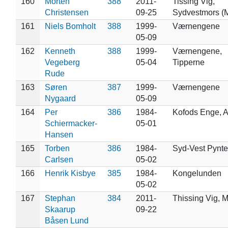
160
Morten
388
2011-
Tissing Vig,
Christensen
09-25
Sydvestmors (
161
Niels Bomholt
388
1999-
Værnengene
05-09
162
Kenneth
388
1999-
Værnengene,
Vegeberg
05-04
Tipperne
Rude
163
Søren
387
1999-
Værnengene
Nygaard
05-09
164
Per
386
1984-
Kofods Enge, 
Schiermacker-
05-01
Hansen
165
Torben
386
1984-
Syd-Vest Pynt
Carlsen
05-02
166
Henrik Kisbye
385
1984-
Kongelunden
05-02
167
Stephan
384
2011-
Thissing Vig, 
Skaarup
09-22
Båsen Lund