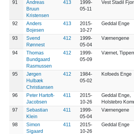
91
Andreas
413
1999-
Vest Stadil Fjo
Bruun
05-11
Kristensen
92
Anders
413
2015-
Geddal Enge
Bojesen
10-27
93
Svend
412
1999-
Værnengene
Rønnest
05-04
94
Thomas
412
1999-
Værnet, Tipper
Bundgaard
05-09
Rasmussen
95
Jørgen
412
1984-
Kofoeds Enge
Hulbæk
05-02
Christiansen
96
Peter Hartoft-
411
2015-
Geddal Enge,
Jacobsen
10-26
Holstebro Ko
97
Sebastian
411
1999-
Værnengene
Klein
05-04
98
Simon
411
2015-
Geddal Enge
Sigaard
10-26