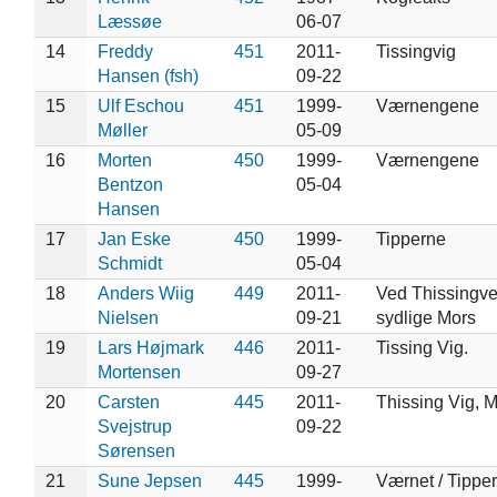
Læssøe
06-07
14
Freddy
451
2011-
Tissingvig
Hansen (fsh)
09-22
15
Ulf Eschou
451
1999-
Værnengene
Møller
05-09
16
Morten
450
1999-
Værnengene
Bentzon
05-04
Hansen
17
Jan Eske
450
1999-
Tipperne
Schmidt
05-04
18
Anders Wiig
449
2011-
Ved Thissingve
Nielsen
09-21
sydlige Mors
19
Lars Højmark
446
2011-
Tissing Vig.
Mortensen
09-27
20
Carsten
445
2011-
Thissing Vig, 
Svejstrup
09-22
Sørensen
21
Sune Jepsen
445
1999-
Værnet / Tippe