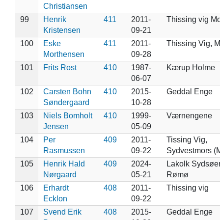
Christiansen
99
Henrik
411
2011-
Thissing vig M
Kristensen
09-21
100
Eske
411
2011-
Thissing Vig, 
Morthensen
09-28
101
Frits Rost
410
1987-
Kærup Holme
06-07
102
Carsten Bohn
410
2015-
Geddal Enge
Søndergaard
10-28
103
Niels Bomholt
410
1999-
Værnengene
Jensen
05-09
104
Per
409
2011-
Tissing Vig,
Rasmussen
09-22
Sydvestmors (
105
Henrik Hald
409
2024-
Lakolk Sydsøer
Nørgaard
05-21
Rømø
106
Erhardt
408
2011-
Thissing vig
Ecklon
09-22
107
Svend Erik
408
2015-
Geddal Enge