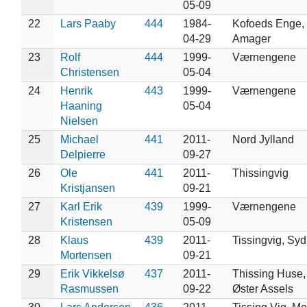
05-09
22
Lars Paaby
444
1984-
Kofoeds Enge,
04-29
Amager
23
Rolf
444
1999-
Værnengene
Christensen
05-04
24
Henrik
443
1999-
Værnengene
Haaning
05-04
Nielsen
25
Michael
441
2011-
Nord Jylland
Delpierre
09-27
26
Ole
441
2011-
Thissingvig
Kristjansen
09-21
27
Karl Erik
439
1999-
Værnengene
Kristensen
05-09
28
Klaus
439
2011-
Tissingvig, Sy
Mortensen
09-21
29
Erik Vikkelsø
437
2011-
Thissing Huse,
Rasmussen
09-22
Øster Assels