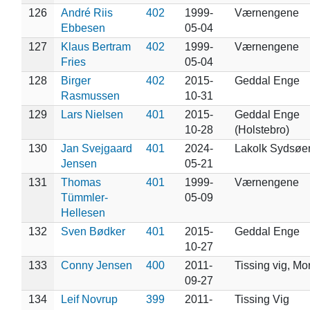
126
André Riis
402
1999-
Værnengene
Ebbesen
05-04
127
Klaus Bertram
402
1999-
Værnengene
Fries
05-04
128
Birger
402
2015-
Geddal Enge
Rasmussen
10-31
129
Lars Nielsen
401
2015-
Geddal Enge
10-28
(Holstebro)
130
Jan Svejgaard
401
2024-
Lakolk Sydsøe
Jensen
05-21
131
Thomas
401
1999-
Værnengene
Tümmler-
05-09
Hellesen
132
Sven Bødker
401
2015-
Geddal Enge
10-27
133
Conny Jensen
400
2011-
Tissing vig, Mo
09-27
134
Leif Novrup
399
2011-
Tissing Vig