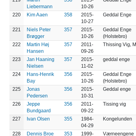
Liebermann
10-26
220
Kim Aaen
358
2015-
Geddal Enge
10-27
221
Niels Peter
357
2015-
Geddal Enge
Brøgger
10-26
(Holstebro)
222
Martin Høj
357
2011-
Thissing Vig, 
Hansen
09-26
223
Jan Haaning
357
2015-
geddal enge
Nielsen
11-02
224
Hans-Henrik
356
2015-
Geddal Enge
Bay
10-26
(Holstebro)
225
Jonas
356
2015-
Geddal enge
Pedersen
10-31
226
Jeppe
356
2011-
Tissing vig
Bundgaard
09-22
227
Ivan Olsen
355
1984-
Kongelunden
04-29
228
Dennis Broe
353
1999-
Værneengene