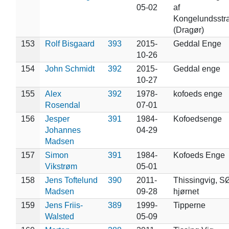
05-02
af
Kongelundsstr
(Dragør)
153
Rolf Bisgaard
393
2015-
Geddal Enge
10-26
154
John Schmidt
392
2015-
Geddal enge
10-27
155
Alex
392
1978-
kofoeds enge
Rosendal
07-01
156
Jesper
391
1984-
Kofoedsenge
Johannes
04-29
Madsen
157
Simon
391
1984-
Kofoeds Enge
Vikstrøm
05-01
158
Jens Toftelund
390
2011-
Thissingvig, S
Madsen
09-28
hjørnet
159
Jens Friis-
389
1999-
Tipperne
Walsted
05-09