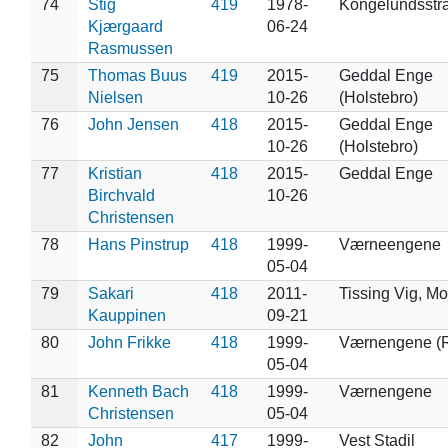
74
Stig
419
1978-
Kongelundsstr
Kjærgaard
06-24
Rasmussen
75
Thomas Buus
419
2015-
Geddal Enge
Nielsen
10-26
(Holstebro)
76
John Jensen
418
2015-
Geddal Enge
10-26
(Holstebro)
77
Kristian
418
2015-
Geddal Enge
Birchvald
10-26
Christensen
78
Hans Pinstrup
418
1999-
Værneengene
05-04
79
Sakari
418
2011-
Tissing Vig, Mo
Kauppinen
09-21
80
John Frikke
418
1999-
Værnengene (
05-04
81
Kenneth Bach
418
1999-
Værnengene
Christensen
05-04
82
John
417
1999-
Vest Stadil