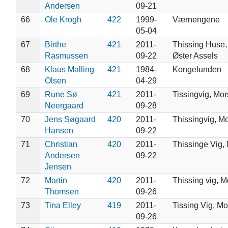
Andersen
09-21
66
Ole Krogh
422
1999-
Værnengene
05-04
67
Birthe
421
2011-
Thissing Huse,
Rasmussen
09-22
Øster Assels
68
Klaus Malling
421
1984-
Kongelunden
Olsen
04-29
69
Rune Sø
421
2011-
Tissingvig, Mor
Neergaard
09-28
70
Jens Søgaard
420
2011-
Thissingvig, M
Hansen
09-22
71
Christian
420
2011-
Thissinge Vig,
Andersen
09-22
Jensen
72
Martin
420
2011-
Thissing vig, M
Thomsen
09-26
73
Tina Elley
419
2011-
Tissing Vig, Mo
09-26