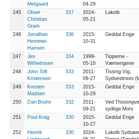
Melgaard
04-29
245
Oliver
337
2024-
Lakolk
Christian
05-21
Gram
246
Jonathan
336
2015-
Geddal Enge
Hemmer-
10-31
Hansen
247
Jes
334
1999-
Tipperne -
Wilhelmsen
05-10
Værnengene
248
John Toft
333
2011-
Tissing Vig,
Kristensen
09-27
Sydvestmors (
249
Kresten
333
2015-
Geddal Enge
Madsen
10-29
250
Dan Bruhn
332
2011-
Ved Thissingve
09-21
sydlige Mors
251
Poul Krag
330
2015-
Geddal Enge
10-27
252
Henrik
330
2024-
Lakolk Sydsøer