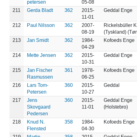
petersen
05-08
211
Gerda Bladt
362
2015-
Geddal Enge
11-01
212
Paul Nilsson
362
2007-
Rickelsbüller 
08-19
(Tyskland) (Tø
213
Jan Smidt
362
1984-
Kofoeds Enge
04-29
214
Mette Jensen
362
2015-
Geddal Enge
10-31
215
Jan Fischer
361
1978-
Kofoeds Enge
Rasmussen
06-25
216
Lars Tom-
360
2015-
Geddal
Petersen
10-27
217
Jens
360
2015-
Geddal Enge
Skovgaard
11-01
(Holstebro)
Pedersen
218
Knud N.
358
1984-
Kofoeds Enge
Flensted
04-30
219
Martin
358
2015-
Geddal Enge