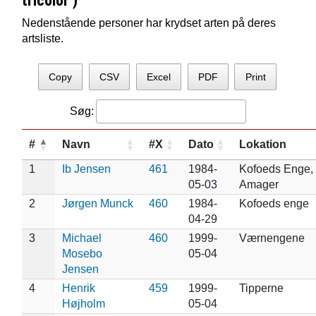
tricolor )
Nedenstående personer har krydset arten på deres
artsliste.
Copy
CSV
Excel
PDF
Print
Søg:
#
Navn
#X
Dato
Lokation
1
Ib Jensen
461
1984-
Kofoeds Enge,
05-03
Amager
2
Jørgen Munck
460
1984-
Kofoeds enge
04-29
3
Michael
460
1999-
Værnengene
Mosebo
05-04
Jensen
4
Henrik
459
1999-
Tipperne
Højholm
05-04