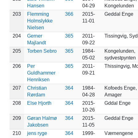
Hansen
04-29
Kongelunden
203
Flemming
366
2015-
Geddal Enge
Holmslykke
11-01
Nielsen
204
Gerner
365
2011-
Tissingvig, Sy
Majlandt
09-22
205
Torben Sebro
365
1984-
Kongelunden,
05-02
sydvestpynten
206
Per
365
2011-
Thissingvig, M
Guldhammer
09-21
Henriksen
207
Christian
364
1984-
Kofoeds Enge,
Rørdam
04-28
Amager
208
Else Hjorth
364
2015-
Gddal Enge
10-26
209
Gøran Halmø
364
2015-
Geddal Enge
Jakobsen
11-05
210
jens ryge
364
1999-
Værnengene