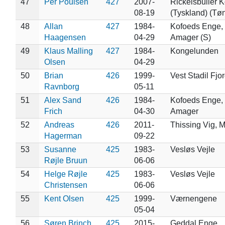
47
Per Poulsen
427
2007-
Rickelsbüller 
08-19
(Tyskland) (Tø
48
Allan
427
1984-
Kofoeds Enge,
Haagensen
04-29
Amager (S)
49
Klaus Malling
427
1984-
Kongelunden
Olsen
04-29
50
Brian
426
1999-
Vest Stadil Fjo
Ravnborg
05-11
51
Alex Sand
426
1984-
Kofoeds Enge,
Frich
04-30
Amager
52
Andreas
426
2011-
Thissing Vig, 
Hagerman
09-22
53
Susanne
425
1983-
Vesløs Vejle
Røjle Bruun
06-06
54
Helge Røjle
425
1983-
Vesløs Vejle
Christensen
06-06
55
Kent Olsen
425
1999-
Værnengene
05-04
56
Søren Brinch
425
2015-
Geddal Enge