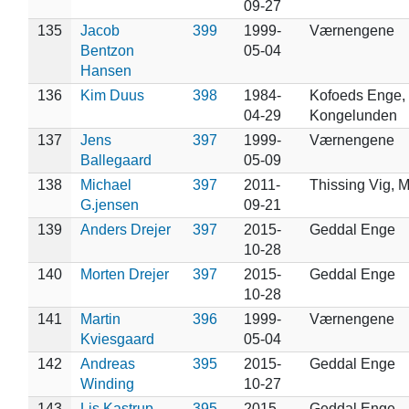
09-27
135
Jacob
399
1999-
Værnengene
Bentzon
05-04
Hansen
136
Kim Duus
398
1984-
Kofoeds Enge,
04-29
Kongelunden
137
Jens
397
1999-
Værnengene
Ballegaard
05-09
138
Michael
397
2011-
Thissing Vig, 
G.jensen
09-21
139
Anders Drejer
397
2015-
Geddal Enge
10-28
140
Morten Drejer
397
2015-
Geddal Enge
10-28
141
Martin
396
1999-
Værnengene
Kviesgaard
05-04
142
Andreas
395
2015-
Geddal Enge
Winding
10-27
143
Lis Kastrup
395
2015-
Geddal Enge