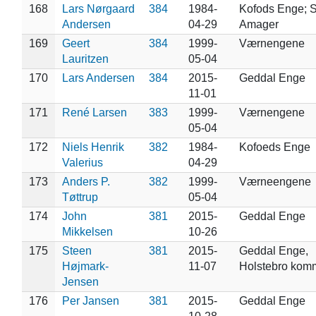
168
Lars Nørgaard
384
1984-
Kofods Enge; 
Andersen
04-29
Amager
169
Geert
384
1999-
Værnengene
Lauritzen
05-04
170
Lars Andersen
384
2015-
Geddal Enge
11-01
171
René Larsen
383
1999-
Værnengene
05-04
172
Niels Henrik
382
1984-
Kofoeds Enge
Valerius
04-29
173
Anders P.
382
1999-
Værneengene
Tøttrup
05-04
174
John
381
2015-
Geddal Enge
Mikkelsen
10-26
175
Steen
381
2015-
Geddal Enge,
Højmark-
11-07
Holstebro ko
Jensen
176
Per Jansen
381
2015-
Geddal Enge