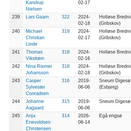
Kandrup
02-17
Nielsen
239
Lars Gaarn
322
2024-
Holløse Bredn
02-18
(Gribskov)
240
Michael
319
2024-
Holløse Bredn
Christian
02-17
(Gribskov)
Linde
241
Thomas
318
2024-
Holløse Bredn
Vikstrøm
02-16
242
Nina Riemer
318
2024-
Holløse Bredn
Johansson
02-18
(Gribskov)
243
Casper
316
2019-
Sneum Digesø
Sylvester
06-06
(Esbjerg)
Conradsen
244
Johanne
315
2019-
Sneum Digesø
Aagaard
06-06
245
Anja
314
2026-
Egå engsø
Enevoldsen
06-14
Christensen