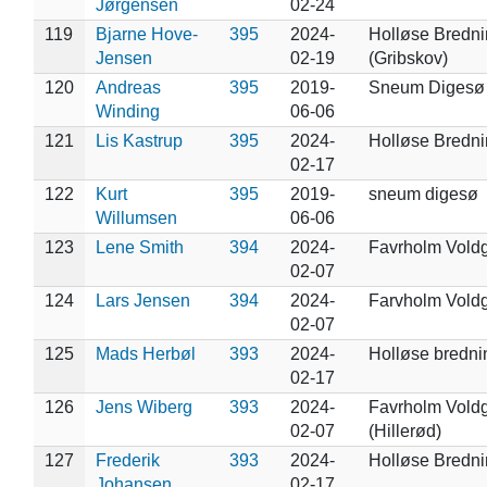
Jørgensen
02-24
119
Bjarne Hove-
395
2024-
Holløse Bredn
Jensen
02-19
(Gribskov)
120
Andreas
395
2019-
Sneum Digesø
Winding
06-06
121
Lis Kastrup
395
2024-
Holløse Bredn
02-17
122
Kurt
395
2019-
sneum digesø
Willumsen
06-06
123
Lene Smith
394
2024-
Favrholm Vold
02-07
124
Lars Jensen
394
2024-
Farvholm Vold
02-07
125
Mads Herbøl
393
2024-
Holløse bredni
02-17
126
Jens Wiberg
393
2024-
Favrholm Vold
02-07
(Hillerød)
127
Frederik
393
2024-
Holløse Bredn
Johansen
02-17