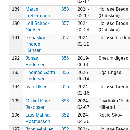
02-17
189
Martin
358
2024-
Holløse Bredn
Liebermann
02-17
(Gribskov)
190
Leif Schack-
357
2024-
Holløse Bredn
Nielsen
02-24
(Gribskov)
191
Sebastian
357
2024-
Holløse bredni
Thorup
02-22
Hansen
192
Jonas
356
2019-
Sneum digesø
Pedersen
06-06
193
Thomas Garm
356
2026-
Egå Engsø
Pedersen
06-14
194
Ivan Olsen
355
2024-
Holløse Bredn
02-16
195
Mikkel Kure
353
2024-
Favrholm Voldg
Jakobsen
02-07
Hillerød
196
Lars Maltha
352
2024-
Resle Skov
Rasmussen
04-26
197
John Winkler
352
2024-
Holløse Bredn