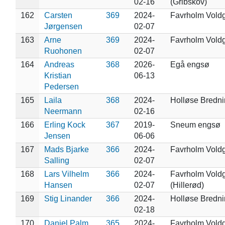
02-16
(Gribskov)
162
Carsten
369
2024-
Favrholm Vold
Jørgensen
02-07
163
Arne
369
2024-
Favrholm Vold
Ruohonen
02-07
164
Andreas
368
2026-
Egå engsø
Kristian
06-13
Pedersen
165
Laila
368
2024-
Holløse Bredn
Neermann
02-16
166
Erling Kock
367
2019-
Sneum engsø
Jensen
06-06
167
Mads Bjarke
366
2024-
Favrholm Vold
Salling
02-07
168
Lars Vilhelm
366
2024-
Favrholm Vold
Hansen
02-07
(Hillerød)
169
Stig Linander
366
2024-
Holløse Bredn
02-18
170
Daniel Palm
365
2024-
Favrholm Vold