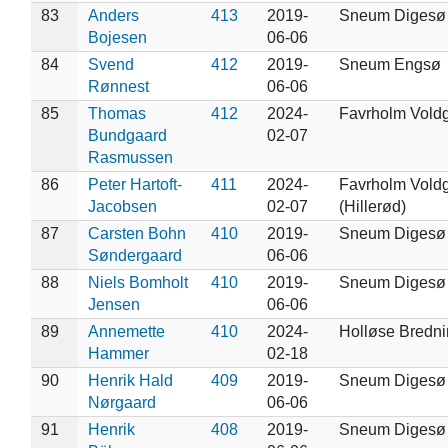
83
Anders
413
2019-
Sneum Digesø
Bojesen
06-06
84
Svend
412
2019-
Sneum Engsø
Rønnest
06-06
85
Thomas
412
2024-
Favrholm Vold
Bundgaard
02-07
Rasmussen
86
Peter Hartoft-
411
2024-
Favrholm Vold
Jacobsen
02-07
(Hillerød)
87
Carsten Bohn
410
2019-
Sneum Digesø
Søndergaard
06-06
88
Niels Bomholt
410
2019-
Sneum Digesø
Jensen
06-06
89
Annemette
410
2024-
Holløse Bredn
Hammer
02-18
90
Henrik Hald
409
2019-
Sneum Digesø
Nørgaard
06-06
91
Henrik
408
2019-
Sneum Digesø