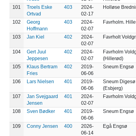
101
Troels Eske
403
2024-
Holløse Bredn
Ortvad
02-17
102
Georg
403
2024-
Favrholm. Hill
Hoffmann
02-07
103
Jan Kiel
402
2024-
Favrholt Voldg
02-07
104
Gert Juul
402
2024-
Favrholm Vold
Jeppesen
02-07
(Hillerød)
105
Klaus Bertram
402
2019-
Sneum Engsø
Fries
06-06
106
Lars Nielsen
401
2019-
Sneum Digesø
06-06
(Esbjerg)
107
Jan Svejgaard
401
2024-
Favrholm Vold
Jensen
02-07
108
Sven Bødker
401
2019-
Sneum Engsø
06-06
109
Conny Jensen
400
2026-
Egå Engsø
06-14