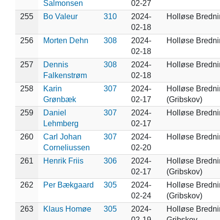
Salmonsen
02-27
255
Bo Valeur
310
2024-
Holløse Bredn
02-18
256
Morten Dehn
308
2024-
Holløse Bredn
02-18
257
Dennis
308
2024-
Holløse Bredn
Falkenstrøm
02-18
258
Karin
307
2024-
Holløse Bredn
Grønbæk
02-17
(Gribskov)
259
Daniel
307
2024-
Holløse Bredn
Lehmberg
02-17
260
Carl Johan
307
2024-
Holløse Bredn
Corneliussen
02-20
261
Henrik Friis
306
2024-
Holløse Bredn
02-17
(Gribskov)
262
Per Bækgaard
305
2024-
Holløse Bredn
02-24
(Gribskov)
263
Klaus Homøe
305
2024-
Holløse Bredni
02-19
Gribskov