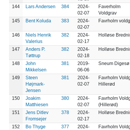
144
Lars Andersen
384
2024-
Faverholm
02-07
Voldgrav
145
Bent Koluda
383
2024-
Favrholm voldg
02-07
146
Niels Henrik
382
2024-
Holløse Bredn
Valerius
02-17
147
Anders P.
382
2024-
Holløse Bredn
Tøttrup
02-18
148
John
381
2019-
Sneum Digesø
Mikkelsen
06-06
149
Steen
381
2024-
Favrholm Voldg
Højmark-
02-07
Hillerød
Jensen
150
Joakim
380
2024-
Favrholm Vold
Matthiesen
02-07
(Hillerød)
151
Jens Ditlev
378
2024-
Holløse Bredn
Fromsejer
02-17
152
Bo Thyge
377
2024-
Favrholm Vold