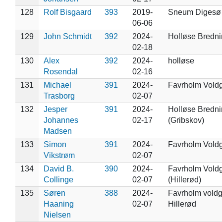
128
Rolf Bisgaard
393
2019-
Sneum Digesø
06-06
129
John Schmidt
392
2024-
Holløse Bredn
02-18
130
Alex
392
2024-
holløse
Rosendal
02-16
131
Michael
391
2024-
Favrholm Vold
Trasborg
02-07
132
Jesper
391
2024-
Holløse Bredn
Johannes
02-17
(Gribskov)
Madsen
133
Simon
391
2024-
Favrholm Vold
Vikstrøm
02-07
134
David B.
390
2024-
Favrholm Vold
Collinge
02-07
(Hillerød)
135
Søren
388
2024-
Favrholm voldg
Haaning
02-07
Hillerød
Nielsen