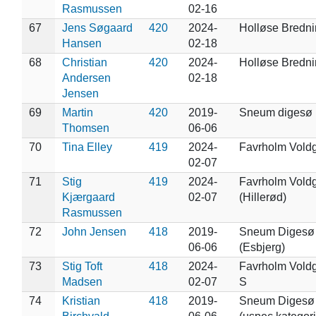
Rasmussen
02-16
67
Jens Søgaard
420
2024-
Holløse Bredn
Hansen
02-18
68
Christian
420
2024-
Holløse Bredn
Andersen
02-18
Jensen
69
Martin
420
2019-
Sneum digesø
Thomsen
06-06
70
Tina Elley
419
2024-
Favrholm Vold
02-07
71
Stig
419
2024-
Favrholm Vold
Kjærgaard
02-07
(Hillerød)
Rasmussen
72
John Jensen
418
2019-
Sneum Digesø
06-06
(Esbjerg)
73
Stig Toft
418
2024-
Favrholm Vold
Madsen
02-07
S
74
Kristian
418
2019-
Sneum Digesø