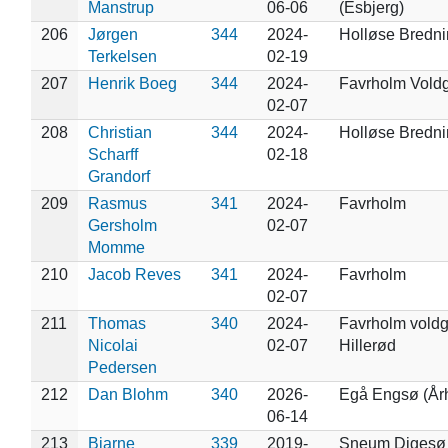
Manstrup
06-06
(Esbjerg)
206
Jørgen
344
2024-
Holløse Bredn
Terkelsen
02-19
207
Henrik Boeg
344
2024-
Favrholm Vold
02-07
208
Christian
344
2024-
Holløse Bredn
Scharff
02-18
Grandorf
209
Rasmus
341
2024-
Favrholm
Gersholm
02-07
Momme
210
Jacob Reves
341
2024-
Favrholm
02-07
211
Thomas
340
2024-
Favrholm voldg
Nicolai
02-07
Hillerød
Pedersen
212
Dan Blohm
340
2026-
Egå Engsø (År
06-14
213
Bjarne
339
2019-
Sneum Digesø