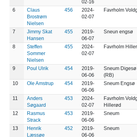
02-16
6
Claus
456
2024-
Favrholm Vold
Brostrøm
02-07
Nielsen
7
Jimmy Skat
455
2019-
Sneun engsø
Hansen
06-07
8
Steffen
455
2024-
Favrholm Hille
Sommer
02-07
Nielsen
9
Poul Ulrik
454
2019-
Sneum Digesø
06-06
(RB)
10
Ole Amstrup
454
2019-
Sneum Engsø
06-06
11
Anders
453
2024-
Favrholm Voldg
Søgaard
02-07
Hillerød
12
Rasmus
453
2019-
Sneum
Strack
06-06
13
Henrik
452
2019-
Sneum
Læssøe
06-06