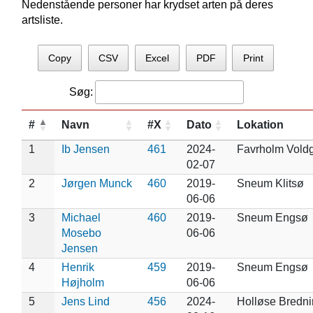
Nedenstående personer har krydset arten på deres
artsliste.
Copy
CSV
Excel
PDF
Print
Søg:
#
Navn
#X
Dato
Lokation
1
Ib Jensen
461
2024-
Favrholm Vold
02-07
2
Jørgen Munck
460
2019-
Sneum Klitsø
06-06
3
Michael
460
2019-
Sneum Engsø
Mosebo
06-06
Jensen
4
Henrik
459
2019-
Sneum Engsø
Højholm
06-06
5
Jens Lind
456
2024-
Holløse Bredn