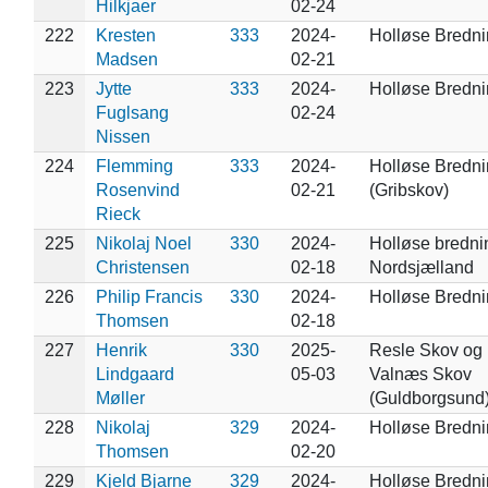
Hilkjaer
02-24
222
Kresten
333
2024-
Holløse Bredni
Madsen
02-21
223
Jytte
333
2024-
Holløse Bredn
Fuglsang
02-24
Nissen
224
Flemming
333
2024-
Holløse Bredn
Rosenvind
02-21
(Gribskov)
Rieck
225
Nikolaj Noel
330
2024-
Holløse bredni
Christensen
02-18
Nordsjælland
226
Philip Francis
330
2024-
Holløse Bredn
Thomsen
02-18
227
Henrik
330
2025-
Resle Skov og
Lindgaard
05-03
Valnæs Skov
Møller
(Guldborgsund
228
Nikolaj
329
2024-
Holløse Bredn
Thomsen
02-20
229
Kjeld Bjarne
329
2024-
Holløse Bredn