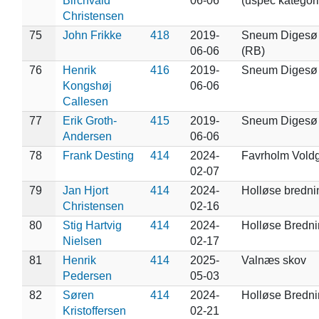
Birchvald
06-06
(uspec kategori
Christensen
75
John Frikke
418
2019-
Sneum Digesø
06-06
(RB)
76
Henrik
416
2019-
Sneum Digesø
Kongshøj
06-06
Callesen
77
Erik Groth-
415
2019-
Sneum Digesø
Andersen
06-06
78
Frank Desting
414
2024-
Favrholm Vold
02-07
79
Jan Hjort
414
2024-
Holløse bredni
Christensen
02-16
80
Stig Hartvig
414
2024-
Holløse Bredn
Nielsen
02-17
81
Henrik
414
2025-
Valnæs skov
Pedersen
05-03
82
Søren
414
2024-
Holløse Bredn
Kristoffersen
02-21