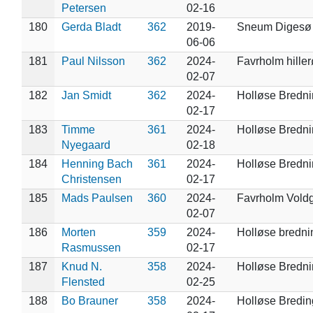
Petersen
02-16
180
Gerda Bladt
362
2019-
Sneum Digesø
06-06
181
Paul Nilsson
362
2024-
Favrholm hille
02-07
182
Jan Smidt
362
2024-
Holløse Bredn
02-17
183
Timme
361
2024-
Holløse Bredn
Nyegaard
02-18
184
Henning Bach
361
2024-
Holløse Bredn
Christensen
02-17
185
Mads Paulsen
360
2024-
Favrholm Vold
02-07
186
Morten
359
2024-
Holløse bredni
Rasmussen
02-17
187
Knud N.
358
2024-
Holløse Bredn
Flensted
02-25
188
Bo Brauner
358
2024-
Holløse Bredin