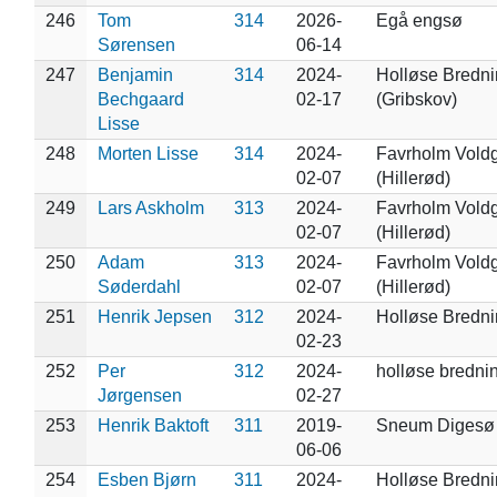
246
Tom
314
2026-
Egå engsø
Sørensen
06-14
247
Benjamin
314
2024-
Holløse Bredn
Bechgaard
02-17
(Gribskov)
Lisse
248
Morten Lisse
314
2024-
Favrholm Vold
02-07
(Hillerød)
249
Lars Askholm
313
2024-
Favrholm Vold
02-07
(Hillerød)
250
Adam
313
2024-
Favrholm Vold
Søderdahl
02-07
(Hillerød)
251
Henrik Jepsen
312
2024-
Holløse Bredn
02-23
252
Per
312
2024-
holløse bredni
Jørgensen
02-27
253
Henrik Baktoft
311
2019-
Sneum Digesø
06-06
254
Esben Bjørn
311
2024-
Holløse Bredn