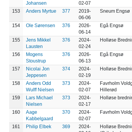
Johansen
02-07
153
Anders Myrtue
377
2019-
Sneum Engsø
06-06
154
Ole Sørensen
376
2026-
Egå Engsø
06-14
155
Jens Mikkel
376
2024-
Holløse Bredni
Lausten
02-24
156
Mogens
376
2026-
Egå Engsø
Stoustrup
06-13
157
Nicolai Jon
374
2024-
Holløse Bredn
Jeppesen
02-19
158
Anders Odd
373
2024-
Favrholm Voldg
Wulff Nielsen
02-07
Hillerød
159
Lars Michael
373
2024-
Holløse bredni
Nielsen
02-17
160
Aage
370
2024-
Favrholm Vold
Kabbelgaard
02-07
161
Philip Elbek
369
2024-
Holløse Bredn