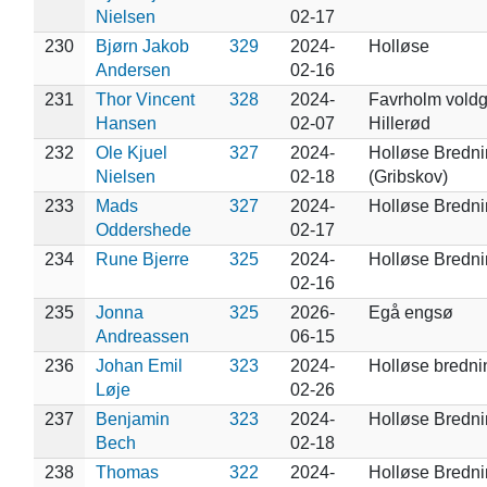
Nielsen
02-17
230
Bjørn Jakob
329
2024-
Holløse
Andersen
02-16
231
Thor Vincent
328
2024-
Favrholm voldg
Hansen
02-07
Hillerød
232
Ole Kjuel
327
2024-
Holløse Bredn
Nielsen
02-18
(Gribskov)
233
Mads
327
2024-
Holløse Bredn
Oddershede
02-17
234
Rune Bjerre
325
2024-
Holløse Bredn
02-16
235
Jonna
325
2026-
Egå engsø
Andreassen
06-15
236
Johan Emil
323
2024-
Holløse bredni
Løje
02-26
237
Benjamin
323
2024-
Holløse Bredn
Bech
02-18
238
Thomas
322
2024-
Holløse Bredn