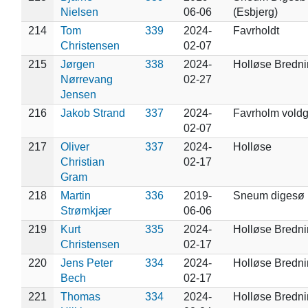
Nielsen
06-06
(Esbjerg)
214
Tom
339
2024-
Favrholdt
Christensen
02-07
215
Jørgen
338
2024-
Holløse Bredn
Nørrevang
02-27
Jensen
216
Jakob Strand
337
2024-
Favrholm voldg
02-07
217
Oliver
337
2024-
Holløse
Christian
02-17
Gram
218
Martin
336
2019-
Sneum digesø
Strømkjær
06-06
219
Kurt
335
2024-
Holløse Bredn
Christensen
02-17
220
Jens Peter
334
2024-
Holløse Bredn
Bech
02-17
221
Thomas
334
2024-
Holløse Bredn