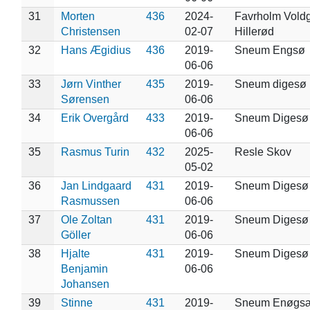
31
Morten
436
2024-
Favrholm Voldg
Christensen
02-07
Hillerød
32
Hans Ægidius
436
2019-
Sneum Engsø
06-06
33
Jørn Vinther
435
2019-
Sneum digesø
Sørensen
06-06
34
Erik Overgård
433
2019-
Sneum Digesø
06-06
35
Rasmus Turin
432
2025-
Resle Skov
05-02
36
Jan Lindgaard
431
2019-
Sneum Digesø
Rasmussen
06-06
37
Ole Zoltan
431
2019-
Sneum Digesø
Göller
06-06
38
Hjalte
431
2019-
Sneum Digesø
Benjamin
06-06
Johansen
39
Stinne
431
2019-
Sneum Enøgs