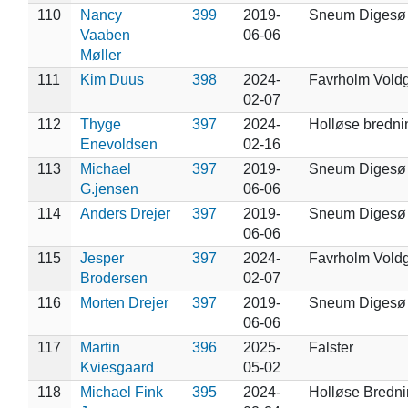
110
Nancy
399
2019-
Sneum Digesø
Vaaben
06-06
Møller
111
Kim Duus
398
2024-
Favrholm Vold
02-07
112
Thyge
397
2024-
Holløse bredni
Enevoldsen
02-16
113
Michael
397
2019-
Sneum Digesø
G.jensen
06-06
114
Anders Drejer
397
2019-
Sneum Digesø
06-06
115
Jesper
397
2024-
Favrholm Vold
Brodersen
02-07
116
Morten Drejer
397
2019-
Sneum Digesø
06-06
117
Martin
396
2025-
Falster
Kviesgaard
05-02
118
Michael Fink
395
2024-
Holløse Bredn