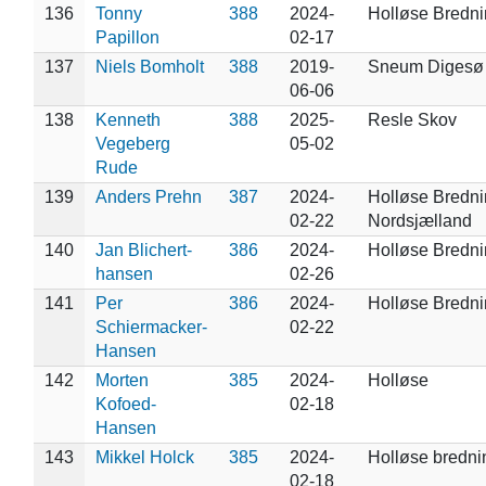
136
Tonny
388
2024-
Holløse Bredn
Papillon
02-17
137
Niels Bomholt
388
2019-
Sneum Digesø
06-06
138
Kenneth
388
2025-
Resle Skov
Vegeberg
05-02
Rude
139
Anders Prehn
387
2024-
Holløse Bredni
02-22
Nordsjælland
140
Jan Blichert-
386
2024-
Holløse Bredn
hansen
02-26
141
Per
386
2024-
Holløse Bredn
Schiermacker-
02-22
Hansen
142
Morten
385
2024-
Holløse
Kofoed-
02-18
Hansen
143
Mikkel Holck
385
2024-
Holløse bredni
02-18