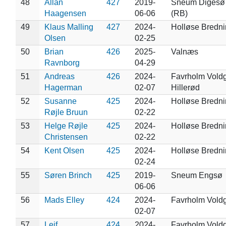
48
Allan
427
2019-
Sneum Digesø
Haagensen
06-06
(RB)
49
Klaus Malling
427
2024-
Holløse Bredn
Olsen
02-25
50
Brian
426
2025-
Valnæs
Ravnborg
04-29
51
Andreas
426
2024-
Favrholm Voldg
Hagerman
02-07
Hillerød
52
Susanne
425
2024-
Holløse Bredn
Røjle Bruun
02-22
53
Helge Røjle
425
2024-
Holløse Bredn
Christensen
02-22
54
Kent Olsen
425
2024-
Holløse Bredn
02-24
55
Søren Brinch
425
2019-
Sneum Engsø
06-06
56
Mads Elley
424
2024-
Favrholm Vold
02-07
57
Leif
424
2024-
Favrholm Vold