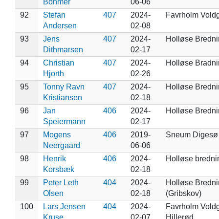
Böhmer
06-06
92
Stefan
407
2024-
Favrholm Vold
Andersen
02-08
93
Jens
407
2024-
Holløse Bredn
Dithmarsen
02-17
94
Christian
407
2024-
Holløse Bradn
Hjorth
02-26
95
Tonny Ravn
407
2024-
Holløse Bredn
Kristiansen
02-18
96
Jan
406
2024-
Holløse Bredn
Speiermann
02-17
97
Mogens
406
2019-
Sneum Digesø
Neergaard
06-06
98
Henrik
406
2024-
Holløse bredni
Korsbæk
02-18
99
Peter Leth
404
2024-
Holløse Bredn
Olsen
02-18
(Gribskov)
100
Lars Jensen
404
2024-
Favrholm Voldg
Kruse
02-07
Hillerød