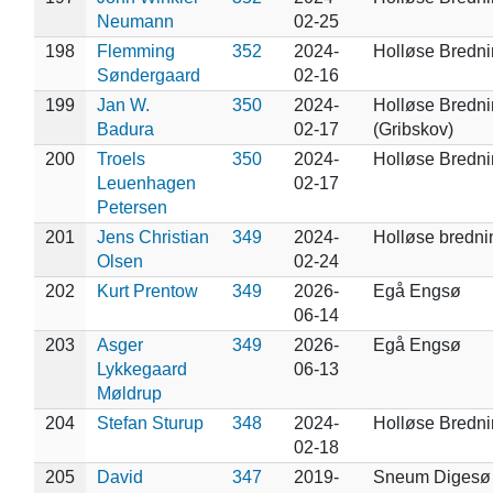
Neumann
02-25
198
Flemming
352
2024-
Holløse Bredn
Søndergaard
02-16
199
Jan W.
350
2024-
Holløse Bredn
Badura
02-17
(Gribskov)
200
Troels
350
2024-
Holløse Bredn
Leuenhagen
02-17
Petersen
201
Jens Christian
349
2024-
Holløse bredni
Olsen
02-24
202
Kurt Prentow
349
2026-
Egå Engsø
06-14
203
Asger
349
2026-
Egå Engsø
Lykkegaard
06-13
Møldrup
204
Stefan Sturup
348
2024-
Holløse Bredn
02-18
205
David
347
2019-
Sneum Digesø