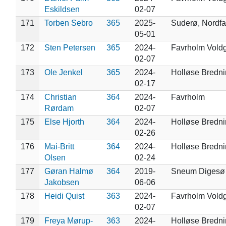
Eskildsen
02-07
171
Torben Sebro
365
2025-
Suderø, Nordfa
05-01
172
Sten Petersen
365
2024-
Favrholm Vold
02-07
173
Ole Jenkel
365
2024-
Holløse Bredn
02-17
174
Christian
364
2024-
Favrholm
Rørdam
02-07
175
Else Hjorth
364
2024-
Holløse Bredn
02-26
176
Mai-Britt
364
2024-
Holløse Bredn
Olsen
02-24
177
Gøran Halmø
364
2019-
Sneum Digesø
Jakobsen
06-06
178
Heidi Quist
363
2024-
Favrholm Vold
02-07
179
Freya Mørup-
363
2024-
Holløse Bredn