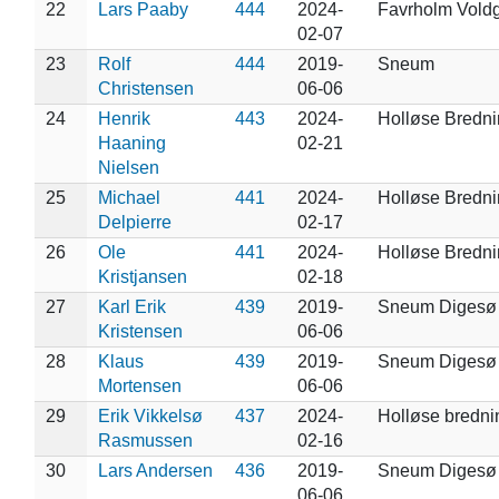
22
Lars Paaby
444
2024-
Favrholm Vold
02-07
23
Rolf
444
2019-
Sneum
Christensen
06-06
24
Henrik
443
2024-
Holløse Bredn
Haaning
02-21
Nielsen
25
Michael
441
2024-
Holløse Bredn
Delpierre
02-17
26
Ole
441
2024-
Holløse Bredn
Kristjansen
02-18
27
Karl Erik
439
2019-
Sneum Digesø
Kristensen
06-06
28
Klaus
439
2019-
Sneum Digesø
Mortensen
06-06
29
Erik Vikkelsø
437
2024-
Holløse bredni
Rasmussen
02-16
30
Lars Andersen
436
2019-
Sneum Digesø
06-06