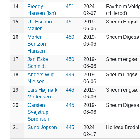
14
Freddy
451
2024-
Favrholm Vold
Hansen (fsh)
02-07
(Hillerød)
15
Ulf Eschou
451
2019-
Sneum Engsø
Møller
06-06
16
Morten
450
2019-
Sneum Digesø
Bentzon
06-06
Hansen
17
Jan Eske
450
2019-
Sneum engsø
Schmidt
06-06
18
Anders Wiig
449
2019-
Sneum Engsø
Nielsen
06-06
19
Lars Højmark
446
2019-
Sneum engsø.
Mortensen
06-06
20
Carsten
445
2019-
Sneum Digesø
Svejstrup
06-06
Sørensen
21
Sune Jepsen
445
2024-
Holløse Bredn
02-17