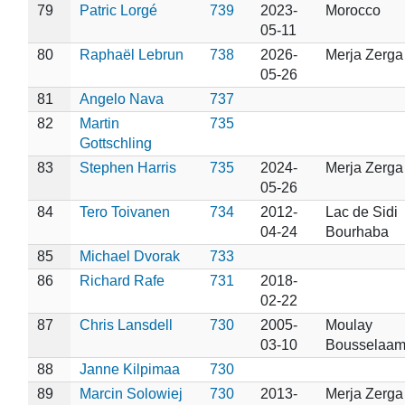
79
Patric Lorgé
739
2023-
Morocco
05-11
80
Raphaël Lebrun
738
2026-
Merja Zerga
05-26
81
Angelo Nava
737
82
Martin
735
Gottschling
83
Stephen Harris
735
2024-
Merja Zerga
05-26
84
Tero Toivanen
734
2012-
Lac de Sidi
04-24
Bourhaba
85
Michael Dvorak
733
86
Richard Rafe
731
2018-
02-22
87
Chris Lansdell
730
2005-
Moulay
03-10
Bousselaa
88
Janne Kilpimaa
730
89
Marcin Solowiej
730
2013-
Merja Zerga