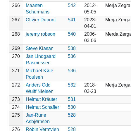
266
Maarten
542
2012-
Merja Zegra
Schurmans
05-05
267
Olivier Dupont
541
2023-
Merja Zerga
04-01
268
jeremy robson
540
2006-
Merda Zerg
03-06
269
Steve Klasan
538
270
Jan Lindgaard
536
Rasmussen
271
Michael Køie
536
Poulsen
272
Anders Odd
532
2018-
Merja Zerga
Wulff Nielsen
03-23
273
Helmut Kräuter
531
274
Helmut Schaffer
530
275
Jan-Rune
528
Asbjørnsen
276
Robin Vermylen
528