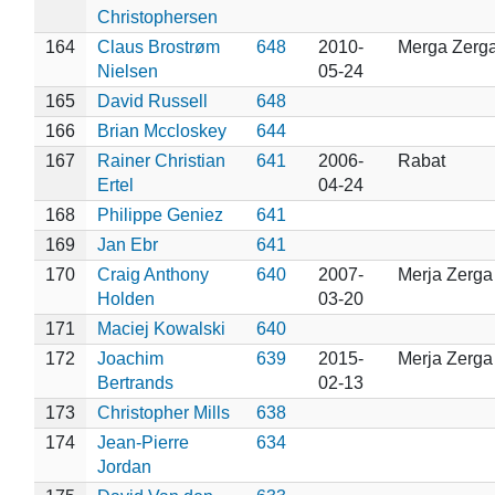
Christophersen
164
Claus Brostrøm
648
2010-
Merga Zerg
Nielsen
05-24
165
David Russell
648
166
Brian Mccloskey
644
167
Rainer Christian
641
2006-
Rabat
Ertel
04-24
168
Philippe Geniez
641
169
Jan Ebr
641
170
Craig Anthony
640
2007-
Merja Zerga
Holden
03-20
171
Maciej Kowalski
640
172
Joachim
639
2015-
Merja Zerga
Bertrands
02-13
173
Christopher Mills
638
174
Jean-Pierre
634
Jordan