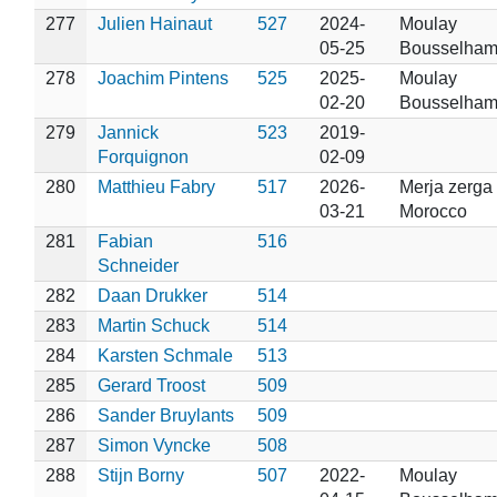
277
Julien Hainaut
527
2024-
Moulay
05-25
Bousselha
278
Joachim Pintens
525
2025-
Moulay
02-20
Bousselha
279
Jannick
523
2019-
Forquignon
02-09
280
Matthieu Fabry
517
2026-
Merja zerga 
03-21
Morocco
281
Fabian
516
Schneider
282
Daan Drukker
514
283
Martin Schuck
514
284
Karsten Schmale
513
285
Gerard Troost
509
286
Sander Bruylants
509
287
Simon Vyncke
508
288
Stijn Borny
507
2022-
Moulay