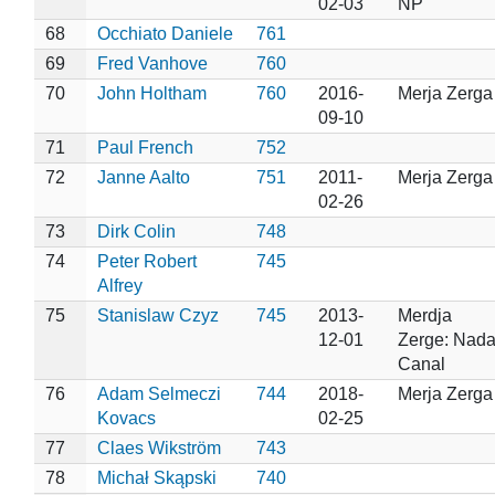
02-03
NP
68
Occhiato Daniele
761
69
Fred Vanhove
760
70
John Holtham
760
2016-
Merja Zerga
09-10
71
Paul French
752
72
Janne Aalto
751
2011-
Merja Zerga
02-26
73
Dirk Colin
748
74
Peter Robert
745
Alfrey
75
Stanislaw Czyz
745
2013-
Merdja
12-01
Zerge: Nada
Canal
76
Adam Selmeczi
744
2018-
Merja Zerga
Kovacs
02-25
77
Claes Wikström
743
78
Michał Skąpski
740