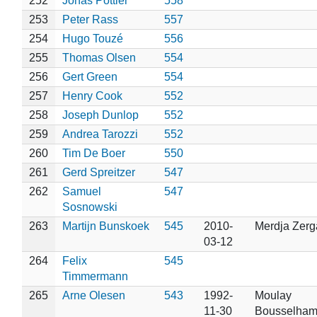
252
Jonas Pottier
558
253
Peter Rass
557
254
Hugo Touzé
556
255
Thomas Olsen
554
256
Gert Green
554
257
Henry Cook
552
258
Joseph Dunlop
552
259
Andrea Tarozzi
552
260
Tim De Boer
550
261
Gerd Spreitzer
547
262
Samuel
547
Sosnowski
263
Martijn Bunskoek
545
2010-
Merdja Zerg
03-12
264
Felix
545
Timmermann
265
Arne Olesen
543
1992-
Moulay
11-30
Bousselha