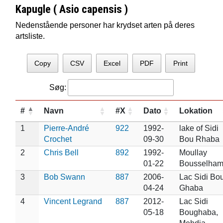
Kapugle ( Asio capensis )
Nedenstående personer har krydset arten på deres
artsliste.
Copy
CSV
Excel
PDF
Print
Søg:
#
Navn
#X
Dato
Lokation
1
Pierre-André
922
1992-
lake of Sidi
Crochet
09-30
Bou Rhaba
2
Chris Bell
892
1992-
Moullay
01-22
Bousselha
3
Bob Swann
887
2006-
Lac Sidi Bo
04-24
Ghaba
4
Vincent Legrand
887
2012-
Lac Sidi
05-18
Boughaba,