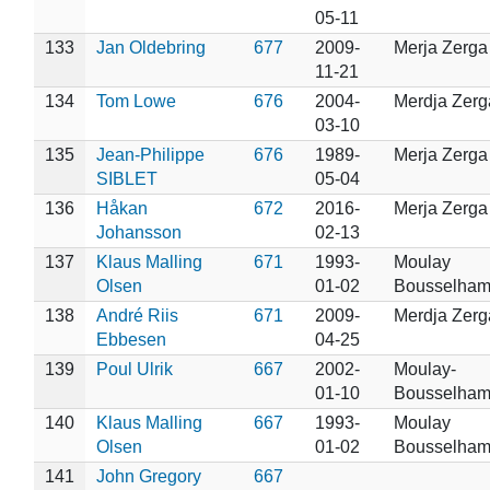
05-11
133
Jan Oldebring
677
2009-
Merja Zerga
11-21
134
Tom Lowe
676
2004-
Merdja Zerg
03-10
135
Jean-Philippe
676
1989-
Merja Zerga
SIBLET
05-04
136
Håkan
672
2016-
Merja Zerga
Johansson
02-13
137
Klaus Malling
671
1993-
Moulay
Olsen
01-02
Bousselha
138
André Riis
671
2009-
Merdja Zerg
Ebbesen
04-25
139
Poul Ulrik
667
2002-
Moulay-
01-10
Bousselha
140
Klaus Malling
667
1993-
Moulay
Olsen
01-02
Bousselha
141
John Gregory
667