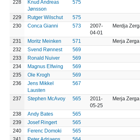
228
Knud Andreas
575
Jønsson
229
Rutger Wilschut
575
230
Conca Gianni
573
2007-
Merdja Zerg
04-01
231
Moritz Meinken
571
Merja Zerga
232
Svend Rønnest
569
233
Ronald Nuiver
569
234
Magnus Elfwing
569
235
Ole Krogh
569
236
Jens Mikkel
567
Lausten
237
Stephen McAvoy
565
2011-
Merja Zerga
05-25
238
Andy Bates
565
239
Josef Ringert
565
240
Ferenc Domoki
565
241
Peter Adriaens
564