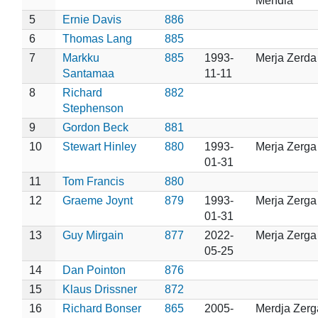
Mehdia
5
Ernie Davis
886
6
Thomas Lang
885
7
Markku
885
1993-
Merja Zerda
Santamaa
11-11
8
Richard
882
Stephenson
9
Gordon Beck
881
10
Stewart Hinley
880
1993-
Merja Zerga
01-31
11
Tom Francis
880
12
Graeme Joynt
879
1993-
Merja Zerga
01-31
13
Guy Mirgain
877
2022-
Merja Zerga
05-25
14
Dan Pointon
876
15
Klaus Drissner
872
16
Richard Bonser
865
2005-
Merdja Zerg