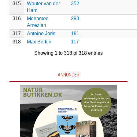
315
Wouter van der
352
Ham
316
Mohamed
293
Amezian
317
Antoine Joris
181
318
Max Berlijn
117
Showing 1 to 318 of 318 entries
ANNONCER