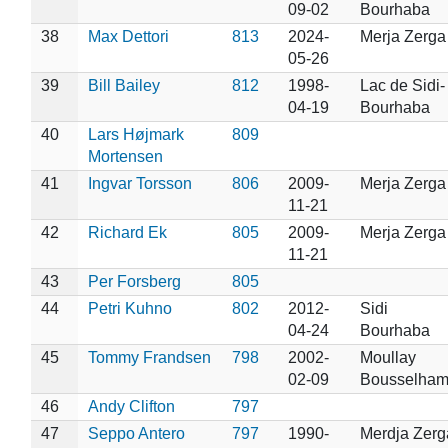
09-02
Bourhaba
38
Max Dettori
813
2024-
Merja Zerga
05-26
39
Bill Bailey
812
1998-
Lac de Sidi-
04-19
Bourhaba
40
Lars Højmark
809
Mortensen
41
Ingvar Torsson
806
2009-
Merja Zerga
11-21
42
Richard Ek
805
2009-
Merja Zerga
11-21
43
Per Forsberg
805
44
Petri Kuhno
802
2012-
Sidi
04-24
Bourhaba
45
Tommy Frandsen
798
2002-
Moullay
02-09
Bousselha
46
Andy Clifton
797
47
Seppo Antero
797
1990-
Merdja Zerg