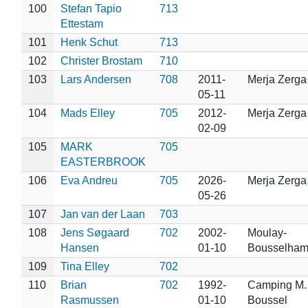
100
Stefan Tapio
713
Ettestam
101
Henk Schut
713
102
Christer Brostam
710
103
Lars Andersen
708
2011-
Merja Zerga
05-11
104
Mads Elley
705
2012-
Merja Zerga
02-09
105
MARK
705
EASTERBROOK
106
Eva Andreu
705
2026-
Merja Zerga
05-26
107
Jan van der Laan
703
108
Jens Søgaard
702
2002-
Moulay-
Hansen
01-10
Bousselha
109
Tina Elley
702
110
Brian
702
1992-
Camping M.
Rasmussen
01-10
Boussel