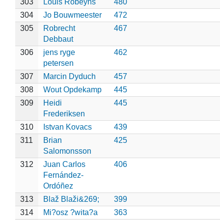
303
Louis Robeyns
480
304
Jo Bouwmeester
472
305
Robrecht
467
Debbaut
306
jens ryge
462
petersen
307
Marcin Dyduch
457
308
Wout Opdekamp
445
309
Heidi
445
Frederiksen
310
Istvan Kovacs
439
311
Brian
425
Salomonsson
312
Juan Carlos
406
Fernández-
Ordóñez
313
Blaž Blaži&269;
399
314
Mi?osz ?wita?a
363