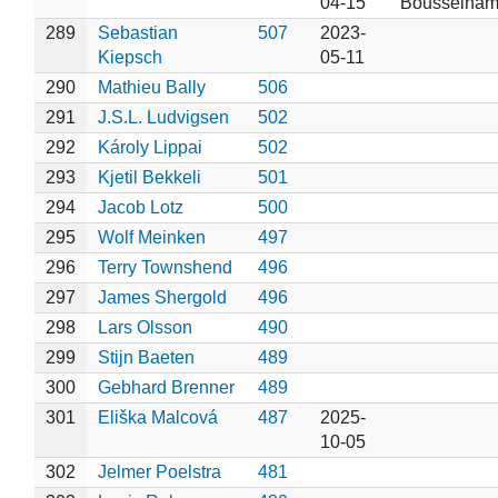
04-15
Bousselha
289
Sebastian
507
2023-
Kiepsch
05-11
290
Mathieu Bally
506
291
J.S.L. Ludvigsen
502
292
Károly Lippai
502
293
Kjetil Bekkeli
501
294
Jacob Lotz
500
295
Wolf Meinken
497
296
Terry Townshend
496
297
James Shergold
496
298
Lars Olsson
490
299
Stijn Baeten
489
300
Gebhard Brenner
489
301
Eliška Malcová
487
2025-
10-05
302
Jelmer Poelstra
481