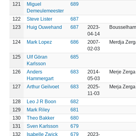
121
Miguel
689
Demeulemeester
122
Steve Lister
687
123
Huig Ouwehand
687
2023-
Bousselha
04-14
124
Mark Lopez
686
2007-
Merdja Zerg
02-03
125
Ulf Göran
685
Karlsson
126
Anders
683
2014-
Merje Zerga
Hammergart
05-03
127
Arthur Geilvoet
683
2025-
Merja Zerga
11-03
128
Leo J R Boon
682
129
Mark Riley
681
130
Theo Bakker
680
131
Sven Karlsson
679
132
Isabelle Zwick
679
2023-