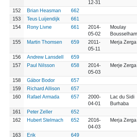
12-31
152
Brian Heasman
662
153
Teus Luijendijk
661
154
Rony Livne
661
2014-
Moulay
05-02
Bousselha
155
Martin Thomsen
659
2011-
Merja Zerga
05-11
156
Andrew Lansdell
659
157
Paul Nilsson
658
2014-
Merje Zerga
05-03
158
Gábor Bodor
657
159
Richard Allison
657
160
Rafael Armada
657
2000-
Lac du Sidi
04-01
Burhaba
161
Peter Zeller
652
162
Hubert Stelmach
652
2016-
Merja Zerga
04-03
163
Erik
649