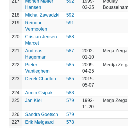
217
Morten Møller
592
1999-
Moulay
Hansen
02-25
Bousselha
218
Michal Zawadzki
592
219
Reinoud
591
Vermoolen
220
Cristian Jensen
588
Marcet
221
Andreas
587
2002-
Merja Zerga
Hagerman
01-10
222
Pieter
585
2009-
Merdja Zerg
Vantieghem
04-25
223
Derek Charlton
585
2015-
05-07
224
Armin Csipak
583
225
Jan Kiel
579
1992-
Merja Zerga
11-20
226
Sandra Goetsch
579
227
Erik Mølgaard
578