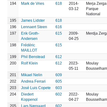
194
Mark de Vries
618
2014-
Merja Zerga
03-12
Parque
National
195
James Lidster
618
196
Lennaert Steen
616
197
Erik Groth-
615
2009-
Merdja Zerg
Andersen
04-25
198
Frédéric
615
MAILLOT
199
Phil Benstead
612
200
Rolf Klein
612
2023-
Moulay
05-11
Bousselha
201
Mikael Nelin
609
202
Andrea Ferrari
605
203
José Luis Copete
603
204
Diedert
602
2022-
Moulay
Koppenol
04-27
Bousselha
205
Lars Nørgaard
602