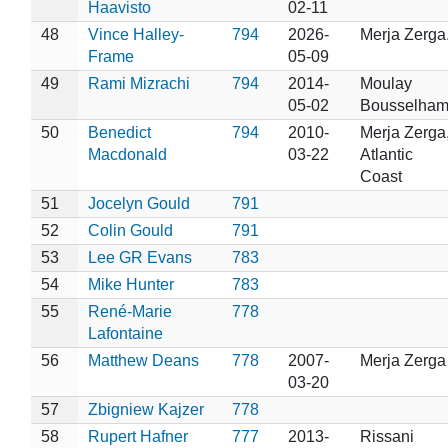
Haavisto
02-11
48
Vince Halley-
794
2026-
Merja Zerga
Frame
05-09
49
Rami Mizrachi
794
2014-
Moulay
05-02
Bousselha
50
Benedict
794
2010-
Merja Zerga
Macdonald
03-22
Atlantic
Coast
51
Jocelyn Gould
791
52
Colin Gould
791
53
Lee GR Evans
783
54
Mike Hunter
783
55
René-Marie
778
Lafontaine
56
Matthew Deans
778
2007-
Merja Zerga
03-20
57
Zbigniew Kajzer
778
58
Rupert Hafner
777
2013-
Rissani