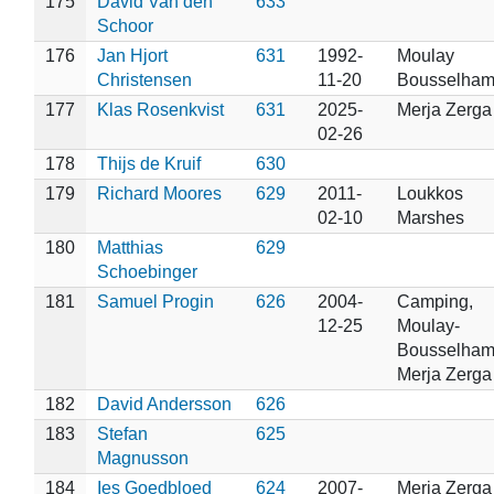
175
David Van den
633
Schoor
176
Jan Hjort
631
1992-
Moulay
Christensen
11-20
Bousselha
177
Klas Rosenkvist
631
2025-
Merja Zerga
02-26
178
Thijs de Kruif
630
179
Richard Moores
629
2011-
Loukkos
02-10
Marshes
180
Matthias
629
Schoebinger
181
Samuel Progin
626
2004-
Camping,
12-25
Moulay-
Bousselham
Merja Zerga
182
David Andersson
626
183
Stefan
625
Magnusson
184
Ies Goedbloed
624
2007-
Merja Zerga