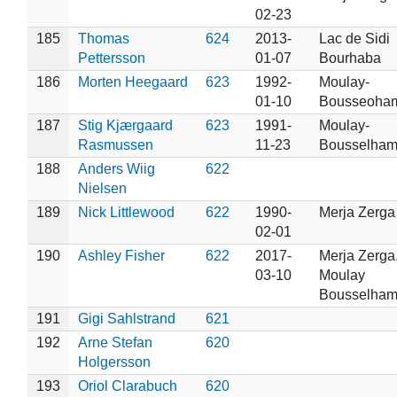
02-23
185
Thomas
624
2013-
Lac de Sidi
Pettersson
01-07
Bourhaba
186
Morten Heegaard
623
1992-
Moulay-
01-10
Bousseoha
187
Stig Kjærgaard
623
1991-
Moulay-
Rasmussen
11-23
Bousselham
188
Anders Wiig
622
Nielsen
189
Nick Littlewood
622
1990-
Merja Zerga
02-01
190
Ashley Fisher
622
2017-
Merja Zerga
03-10
Moulay
Bousselham
191
Gigi Sahlstrand
621
192
Arne Stefan
620
Holgersson
193
Oriol Clarabuch
620