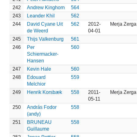
242
Andrew Kinghorn
564
243
Leander Khil
562
244
David Cyane Uit
562
2012-
Merja Zerga
de Weerd
04-01
245
Thijs Valkenburg
561
246
Per
560
Schiermacker-
Hansen
247
Kevin Hale
560
248
Edouard
559
Melchior
249
Henrik Korsbæk
558
2011-
Merja Zerga
05-11
250
András Fodor
558
(andy)
251
BRUNEAU
558
Guillaume