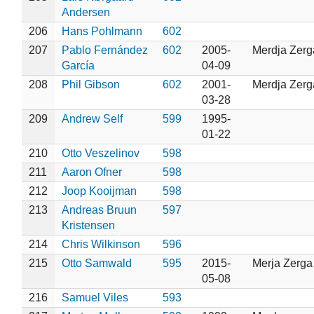
Andersen
206
Hans Pohlmann
602
207
Pablo Fernández
602
2005-
Merdja Zerg
García
04-09
208
Phil Gibson
602
2001-
Merdja Zerg
03-28
209
Andrew Self
599
1995-
01-22
210
Otto Veszelinov
598
211
Aaron Ofner
598
212
Joop Kooijman
598
213
Andreas Bruun
597
Kristensen
214
Chris Wilkinson
596
215
Otto Samwald
595
2015-
Merja Zerga
05-08
216
Samuel Viles
593