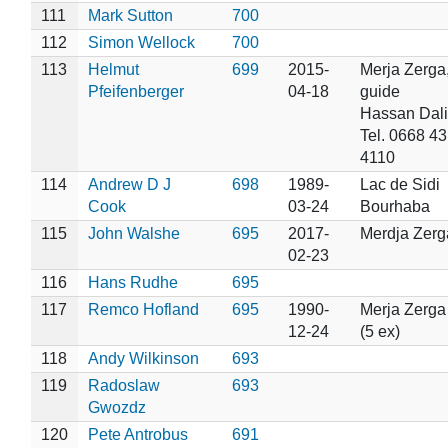
111
Mark Sutton
700
112
Simon Wellock
700
113
Helmut
699
2015-
Merja Zerga
Pfeifenberger
04-18
guide
Hassan Dali
Tel. 0668 43
4110
114
Andrew D J
698
1989-
Lac de Sidi
Cook
03-24
Bourhaba
115
John Walshe
695
2017-
Merdja Zerg
02-23
116
Hans Rudhe
695
117
Remco Hofland
695
1990-
Merja Zerga
12-24
(5 ex)
118
Andy Wilkinson
693
119
Radoslaw
693
Gwozdz
120
Pete Antrobus
691