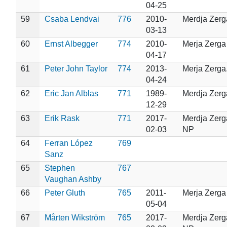
04-25
59
Csaba Lendvai
776
2010-
Merdja Zerg
03-13
60
Ernst Albegger
774
2010-
Merja Zerga
04-17
61
Peter John Taylor
774
2013-
Merja Zerga
04-24
62
Eric Jan Alblas
771
1989-
Merdja Zerg
12-29
63
Erik Rask
771
2017-
Merdja Zerg
02-03
NP
64
Ferran López
769
Sanz
65
Stephen
767
Vaughan Ashby
66
Peter Gluth
765
2011-
Merja Zerga
05-04
67
Mårten Wikström
765
2017-
Merdja Zerg