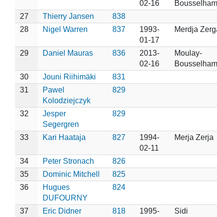
02-16
Bousselha
27
Thierry Jansen
838
28
Nigel Warren
837
1993-
Merdja Zerg
01-17
29
Daniel Mauras
836
2013-
Moulay-
02-16
Bousselha
30
Jouni Riihimäki
831
31
Pawel
829
Kolodziejczyk
32
Jesper
829
Segergren
33
Kari Haataja
827
1994-
Merja Zerja
02-11
34
Peter Stronach
826
35
Dominic Mitchell
825
36
Hugues
824
DUFOURNY
37
Eric Didner
818
1995-
Sidi