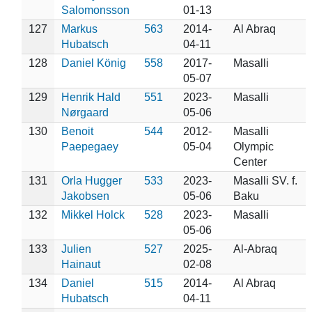
Salomonsson
01-13
127
Markus
563
2014-
Al Abraq
Hubatsch
04-11
128
Daniel König
558
2017-
Masalli
05-07
129
Henrik Hald
551
2023-
Masalli
Nørgaard
05-06
130
Benoit
544
2012-
Masalli
Paepegaey
05-04
Olympic
Center
131
Orla Hugger
533
2023-
Masalli SV. f.
Jakobsen
05-06
Baku
132
Mikkel Holck
528
2023-
Masalli
05-06
133
Julien
527
2025-
Al-Abraq
Hainaut
02-08
134
Daniel
515
2014-
Al Abraq
Hubatsch
04-11