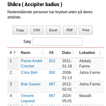
Shikra ( Accipiter badius )
Nedenstående personer har krydset arten på deres
artsliste.
Copy
CSV
Excel
PDF
Print
Søg:
#
Navn
#X
Dato
Lokation
1
Pierre-André
922
2011-
Abdaly
Crochet
01-18
Farms
2
Chris Bell
892
2008-
Jahra Farms
01-13
3
Bob Swann
887
2012-
Jahra Farms
02-01
4
Vincent
887
2024-
Masalli
Legrand
05-01