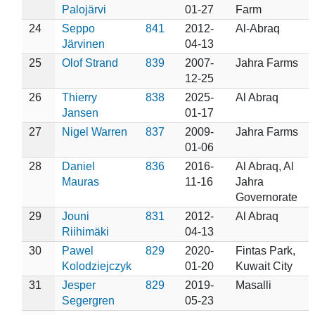
Palojärvi
01-27
Farm
24
Seppo
841
2012-
Al-Abraq
Järvinen
04-13
25
Olof Strand
839
2007-
Jahra Farms
12-25
26
Thierry
838
2025-
Al Abraq
Jansen
01-17
27
Nigel Warren
837
2009-
Jahra Farms
01-06
28
Daniel
836
2016-
Al Abraq, Al
Mauras
11-16
Jahra
Governorate
29
Jouni
831
2012-
Al Abraq
Riihimäki
04-13
30
Pawel
829
2020-
Fintas Park,
Kolodziejczyk
01-20
Kuwait City
31
Jesper
829
2019-
Masalli
Segergren
05-23