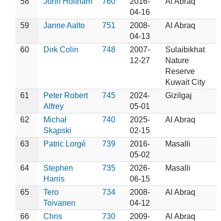
58
John Holtham
760
2016-
Al Abraq
04-16
59
Janne Aalto
751
2008-
Al Abraq
04-13
60
Dirk Colin
748
2007-
Sulaibikhat
12-27
Nature
Reserve
Kuwait City
61
Peter Robert
745
2024-
Gizilgaj
Alfrey
05-01
62
Michał
740
2025-
Al Abraq
Skąpski
02-15
63
Patric Lorgé
739
2016-
Masalli
05-02
64
Stephen
735
2026-
Masalli
Harris
06-15
65
Tero
734
2008-
Al Abraq
Toivanen
04-12
66
Chris
730
2009-
Al Abraq