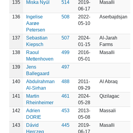
135
Miska Nyúl
514
2019-
Masalli
06-17
136
Ingelise
508
2022-
Aserbajdsjan
Aarøe
05-10
Petersen
137
Sebastian
507
2024-
Al-Jarah
Kiepsch
01-15
Farms
138
Raoul
499
2016-
Masalli
Mettenhoven
05-01
139
Jens
497
Ballegaard
140
Abdulrahman
488
2011-
Al Abraq
Al-Sirhan
09-29
141
Martin
461
2024-
Qizilagac
Rheinheimer
05-28
142
Adrien
453
2013-
Massali
DORIE
05-08
143
Dávid
445
2019-
Masalli
Herczeg
06-17