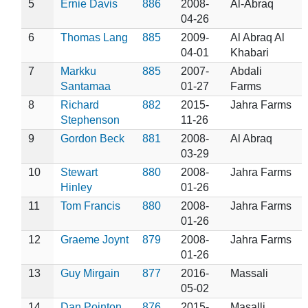
5
Ernie Davis
886
2008-
Al-Abraq
04-26
6
Thomas Lang
885
2009-
Al Abraq Al
04-01
Khabari
7
Markku
885
2007-
Abdali
Santamaa
01-27
Farms
8
Richard
882
2015-
Jahra Farms
Stephenson
11-26
9
Gordon Beck
881
2008-
Al Abraq
03-29
10
Stewart
880
2008-
Jahra Farms
Hinley
01-26
11
Tom Francis
880
2008-
Jahra Farms
01-26
12
Graeme Joynt
879
2008-
Jahra Farms
01-26
13
Guy Mirgain
877
2016-
Massali
05-02
14
Dan Pointon
876
2015-
Masalli