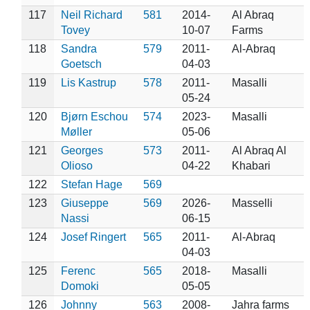
117
Neil Richard
581
2014-
Al Abraq
Tovey
10-07
Farms
118
Sandra
579
2011-
Al-Abraq
Goetsch
04-03
119
Lis Kastrup
578
2011-
Masalli
05-24
120
Bjørn Eschou
574
2023-
Masalli
Møller
05-06
121
Georges
573
2011-
Al Abraq Al
Olioso
04-22
Khabari
122
Stefan Hage
569
123
Giuseppe
569
2026-
Masselli
Nassi
06-15
124
Josef Ringert
565
2011-
Al-Abraq
04-03
125
Ferenc
565
2018-
Masalli
Domoki
05-05
126
Johnny
563
2008-
Jahra farms