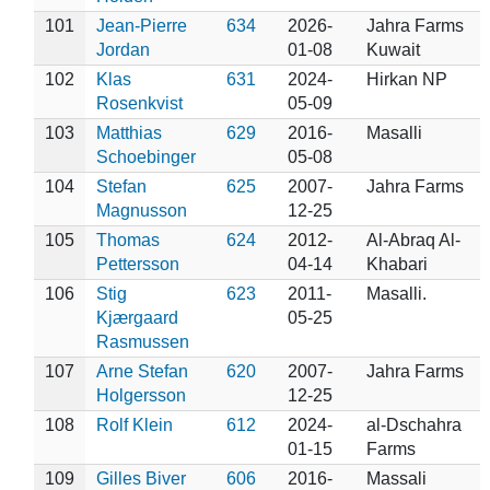
101
Jean-Pierre
634
2026-
Jahra Farms
Jordan
01-08
Kuwait
102
Klas
631
2024-
Hirkan NP
Rosenkvist
05-09
103
Matthias
629
2016-
Masalli
Schoebinger
05-08
104
Stefan
625
2007-
Jahra Farms
Magnusson
12-25
105
Thomas
624
2012-
Al-Abraq Al-
Pettersson
04-14
Khabari
106
Stig
623
2011-
Masalli.
Kjærgaard
05-25
Rasmussen
107
Arne Stefan
620
2007-
Jahra Farms
Holgersson
12-25
108
Rolf Klein
612
2024-
al-Dschahra
01-15
Farms
109
Gilles Biver
606
2016-
Massali