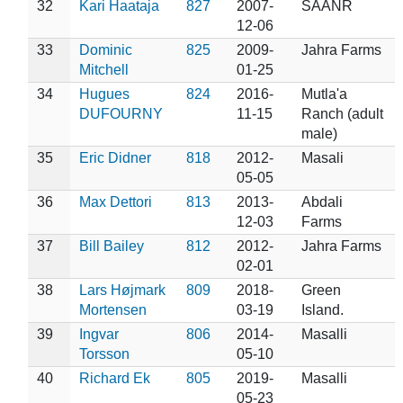
32
Kari Haataja
827
2007-
SAANR
12-06
33
Dominic
825
2009-
Jahra Farms
Mitchell
01-25
34
Hugues
824
2016-
Mutla'a
DUFOURNY
11-15
Ranch (adult
male)
35
Eric Didner
818
2012-
Masali
05-05
36
Max Dettori
813
2013-
Abdali
12-03
Farms
37
Bill Bailey
812
2012-
Jahra Farms
02-01
38
Lars Højmark
809
2018-
Green
Mortensen
03-19
Island.
39
Ingvar
806
2014-
Masalli
Torsson
05-10
40
Richard Ek
805
2019-
Masalli
05-23