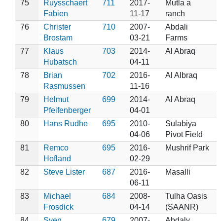
75
Ruysschaert
711
2017-
Mutla a
Fabien
11-17
ranch
76
Christer
710
2007-
Abdali
Brostam
03-21
Farms
77
Klaus
703
2014-
Al Abraq
Hubatsch
04-11
78
Brian
702
2016-
Al Albraq
Rasmussen
11-16
79
Helmut
699
2014-
Al Abraq
Pfeifenberger
04-01
80
Hans Rudhe
695
2010-
Sulabiya
04-06
Pivot Field
81
Remco
695
2016-
Mushrif Park
Hofland
02-29
82
Steve Lister
687
2016-
Masalli
06-11
83
Michael
684
2008-
Tulha Oasis
Frosdick
04-14
(SAANR)
84
Sven
679
2007-
Abdaly