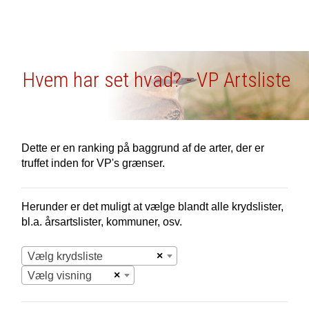
Hvem har set hvad? - VP Artsliste
Dette er en ranking på baggrund af de arter, der er
truffet inden for VP's grænser.
Herunder er det muligt at vælge blandt alle krydslister,
bl.a. årsartslister, kommuner, osv.
×
Vælg krydsliste
×
Vælg visning