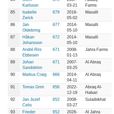
Karlsson
03-21
Farms
85
Isabelle
679
2016-
Masalli
Zwick
05-02
86
Jan
677
2014-
Masalli
Oldebring
05-10
87
Håkan
672
2014-
Masalli
Johansson
05-10
88
André Riis
671
2008-
Jahra Farms
Ebbesen
01-13
89
Johan
671
2007-
Al Abraq
Sandström
03-25
90
Markus Craig
666
2014-
Al Abraq
04-11
91
Tomas Grim
656
2022-
Abraq Al-
12-19
Habari
92
Jan Jozef
652
2008-
Sulaibikhat
Celis
03-27
93
Frieder
652
2026-
Al Jahra