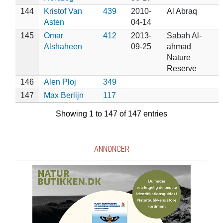
144
Kristof Van
439
2010-
Al Abraq
Asten
04-14
145
Omar
412
2013-
Sabah Al-
Alshaheen
09-25
ahmad
Nature
Reserve
146
Alen Ploj
349
147
Max Berlijn
117
Showing 1 to 147 of 147 entries
ANNONCER