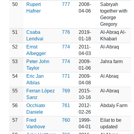
50
Rupert
777
2008-
Sabryah
Hafner
04-06
together with
George
Gregory
51
Csaba
776
2019-
Al-Abraq Al-
Lendvai
01-18
Khabari
52
Ernst
774
2011-
Al-Abraq
Albegger
04-03
53
Peter John
774
2009-
Jahra farm
Taylor
01-06
54
Eric Jan
771
2009-
Al Abraq
Alblas
04-08
55
Ferran López
769
2015-
Al-Abraq
Sanz
10-16
56
Occhiato
761
2012-
Abdaly Farm
Daniele
02-26
57
Fred
760
1999-
Eilat to be
Vanhove
04-01
updated