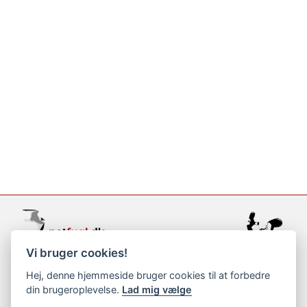
Vi bruger cookies!
support@netfugl.dk
Hej, denne hjemmeside bruger cookies til at forbedre
din brugeroplevelse.
Lad mig vælge
copyright © 2002-2023