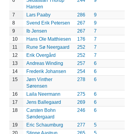
6
Sebastian Thorup
244
9
Hansen
7
Lars Paaby
286
9
8
Svend Erik Petersen
267
9
9
Ib Jensen
267
7
10
Hans Ole Matthiesen
176
7
11
Rune Sø Neergaard
252
7
12
Erik Overgård
252
7
13
Andreas Winding
257
6
14
Frederik Johansen
254
6
15
Jørn Vinther
278
6
Sørensen
16
Laila Neermann
275
6
17
Jens Ballegaard
269
6
18
Carsten Bohn
246
6
Søndergaard
19
Eric Schaumburg
277
5
20
Stinne Aastrup
265
5