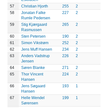
57
Christian Hjorth
255
2
58
Jonatan Falke
227
2
Rumle Pedersen
59
Stig Kjærgaard
265
2
Rasmussen
60
Sten Petersen
190
2
61
Simon Vikstrøm
252
2
62
Jens Muff Hansen
234
2
63
Anders Vadstrup
226
2
Jensen
64
Søren Blanke
271
2
65
Thor Vincent
224
2
Hansen
66
Jens Søgaard
193
1
Hansen
67
Helle Wendel
199
1
Sørensen