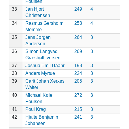
Poulsen
33
Jan Hjort
249
4
Christensen
34
Rasmus Gersholm
253
4
Momme
35
Jens Jørgen
264
3
Andersen
36
Simon Langvad
269
3
Græsbøll Iversen
37
Joshua Emil Haahr
198
3
38
Anders Myrtue
224
3
39
Carit Johan Xerxes
205
3
Walter
40
Michael Køie
272
3
Poulsen
41
Poul Krag
215
3
42
Hjalte Benjamin
241
3
Johansen