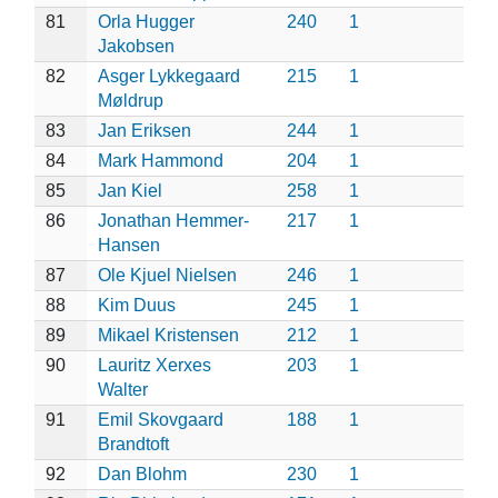
81
Orla Hugger
240
1
Jakobsen
82
Asger Lykkegaard
215
1
Møldrup
83
Jan Eriksen
244
1
84
Mark Hammond
204
1
85
Jan Kiel
258
1
86
Jonathan Hemmer-
217
1
Hansen
87
Ole Kjuel Nielsen
246
1
88
Kim Duus
245
1
89
Mikael Kristensen
212
1
90
Lauritz Xerxes
203
1
Walter
91
Emil Skovgaard
188
1
Brandtoft
92
Dan Blohm
230
1