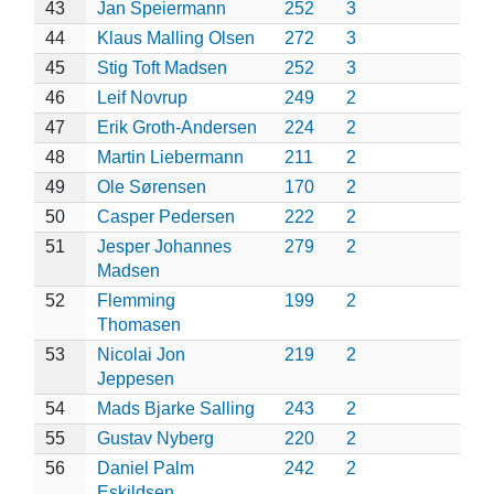
43
Jan Speiermann
252
3
44
Klaus Malling Olsen
272
3
45
Stig Toft Madsen
252
3
46
Leif Novrup
249
2
47
Erik Groth-Andersen
224
2
48
Martin Liebermann
211
2
49
Ole Sørensen
170
2
50
Casper Pedersen
222
2
51
Jesper Johannes
279
2
Madsen
52
Flemming
199
2
Thomasen
53
Nicolai Jon
219
2
Jeppesen
54
Mads Bjarke Salling
243
2
55
Gustav Nyberg
220
2
56
Daniel Palm
242
2
Eskildsen