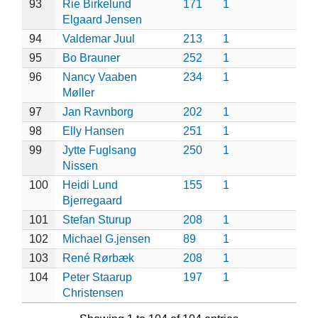
93
Rie Birkelund
171
1
Elgaard Jensen
94
Valdemar Juul
213
1
95
Bo Brauner
252
1
96
Nancy Vaaben
234
1
Møller
97
Jan Ravnborg
202
1
98
Elly Hansen
251
1
99
Jytte Fuglsang
250
1
Nissen
100
Heidi Lund
155
1
Bjerregaard
101
Stefan Sturup
208
1
102
Michael G.jensen
89
1
103
René Rørbæk
208
1
104
Peter Staarup
197
1
Christensen