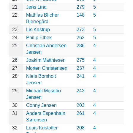
21
Jens Lind
279
5
22
Mathias Blicher
148
5
Bjerregård
23
Lis Kastrup
273
5
24
Philip Elbek
262
5
25
Christian Andersen
286
4
Jensen
26
Joakim Matthiesen
275
4
27
Morten Christensen
237
4
28
Niels Bomholt
241
4
Jensen
29
Michael Mosebo
243
4
Jensen
30
Conny Jensen
203
4
31
Anders Espenhain
261
4
Sørensen
32
Louis Kristoffer
208
4