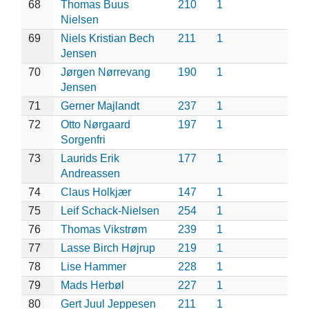
68
Thomas Buus
210
1
Nielsen
69
Niels Kristian Bech
211
1
Jensen
70
Jørgen Nørrevang
190
1
Jensen
71
Gerner Majlandt
237
1
72
Otto Nørgaard
197
1
Sorgenfri
73
Laurids Erik
177
1
Andreassen
74
Claus Holkjær
147
1
75
Leif Schack-Nielsen
254
1
76
Thomas Vikstrøm
239
1
77
Lasse Birch Højrup
219
1
78
Lise Hammer
228
1
79
Mads Herbøl
227
1
80
Gert Juul Jeppesen
211
1