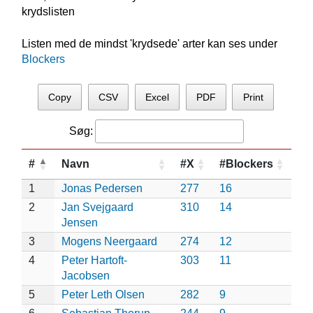
krydslisten
Listen med de mindst 'krydsede' arter kan ses under
Blockers
Copy
CSV
Excel
PDF
Print
Søg:
#
Navn
#X
#Blockers
1
Jonas Pedersen
277
16
2
Jan Svejgaard
310
14
Jensen
3
Mogens Neergaard
274
12
4
Peter Hartoft-
303
11
Jacobsen
5
Peter Leth Olsen
282
9