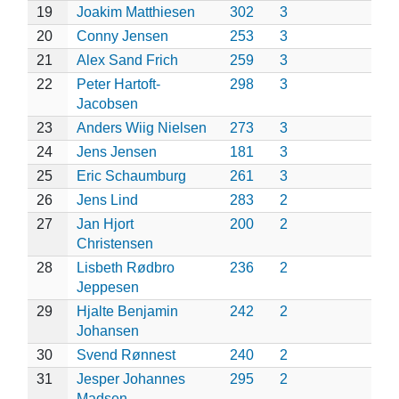
19
Joakim Matthiesen
302
3
20
Conny Jensen
253
3
21
Alex Sand Frich
259
3
22
Peter Hartoft-
298
3
Jacobsen
23
Anders Wiig Nielsen
273
3
24
Jens Jensen
181
3
25
Eric Schaumburg
261
3
26
Jens Lind
283
2
27
Jan Hjort
200
2
Christensen
28
Lisbeth Rødbro
236
2
Jeppesen
29
Hjalte Benjamin
242
2
Johansen
30
Svend Rønnest
240
2
31
Jesper Johannes
295
2
Madsen