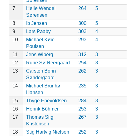
Sørensen
7
Helle Wendel
264
5
Sørensen
8
Ib Jensen
300
5
9
Lars Paaby
303
4
10
Michael Køie
293
4
Poulsen
11
Jens Wiberg
312
3
12
Rune Sø Neergaard
254
3
13
Carsten Bohn
262
3
Søndergaard
14
Michael Brunhøj
235
3
Hansen
15
Thyge Enevoldsen
284
3
16
Henrik Böhmer
253
3
17
Thomas Siig
267
3
Kristensen
18
Stig Hartvig Nielsen
252
3