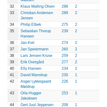
32
Klaus Malling Olsen
288
2
33
Christian Andersen
289
2
Jensen
34
Philip Elbek
275
2
35
Sebastian Thorup
239
2
Hansen
36
Jan Kiel
274
2
37
Jan Speiermann
260
2
38
Lars Jensen Kruse
259
2
39
Erik Overgård
277
2
40
Elly Hansen
234
2
41
David Manstrup
230
1
42
Asger Lykkegaard
226
1
Møldrup
43
Orla Hugger
253
1
Jakobsen
44
Gert Juul Jeppesen
208
1