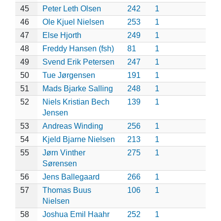
45
Peter Leth Olsen
242
1
46
Ole Kjuel Nielsen
253
1
47
Else Hjorth
249
1
48
Freddy Hansen (fsh)
81
1
49
Svend Erik Petersen
247
1
50
Tue Jørgensen
191
1
51
Mads Bjarke Salling
248
1
52
Niels Kristian Bech
139
1
Jensen
53
Andreas Winding
256
1
54
Kjeld Bjarne Nielsen
213
1
55
Jørn Vinther
275
1
Sørensen
56
Jens Ballegaard
266
1
57
Thomas Buus
106
1
Nielsen
58
Joshua Emil Haahr
252
1