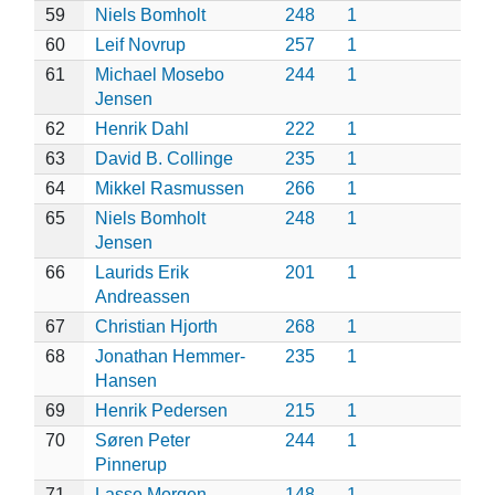
59
Niels Bomholt
248
1
60
Leif Novrup
257
1
61
Michael Mosebo
244
1
Jensen
62
Henrik Dahl
222
1
63
David B. Collinge
235
1
64
Mikkel Rasmussen
266
1
65
Niels Bomholt
248
1
Jensen
66
Laurids Erik
201
1
Andreassen
67
Christian Hjorth
268
1
68
Jonathan Hemmer-
235
1
Hansen
69
Henrik Pedersen
215
1
70
Søren Peter
244
1
Pinnerup
71
Lasse Morgen
148
1