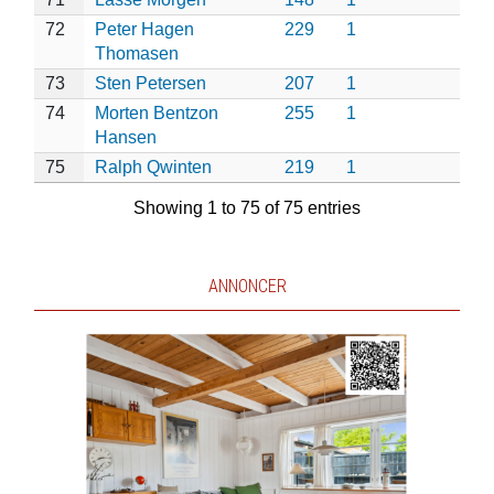
72
Peter Hagen
229
1
Thomasen
73
Sten Petersen
207
1
74
Morten Bentzon
255
1
Hansen
75
Ralph Qwinten
219
1
Showing 1 to 75 of 75 entries
ANNONCER