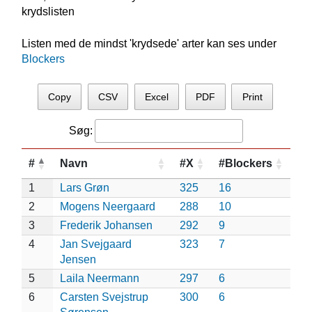
krydslisten
Listen med de mindst 'krydsede' arter kan ses under
Blockers
Copy
CSV
Excel
PDF
Print
Søg:
#
Navn
#X
#Blockers
1
Lars Grøn
325
16
2
Mogens Neergaard
288
10
3
Frederik Johansen
292
9
4
Jan Svejgaard
323
7
Jensen
5
Laila Neermann
297
6
6
Carsten Svejstrup
300
6