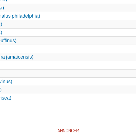
a)
lus philadelphia)
)
)
uffinus)
ra jamaicensis)
vinus)
)
isea)
ANNONCER