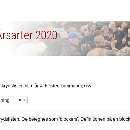
Årsarter 2020
krydslister, bl.a. årsartslister, kommuner, osv.
×
sning
krydslisten. De betegnes som 'blockers'. Definitionen på en bloc