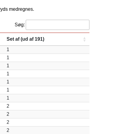
kryds medregnes.
Søg:
Set af (ud af 191)
1
1
1
1
1
1
1
2
2
2
2