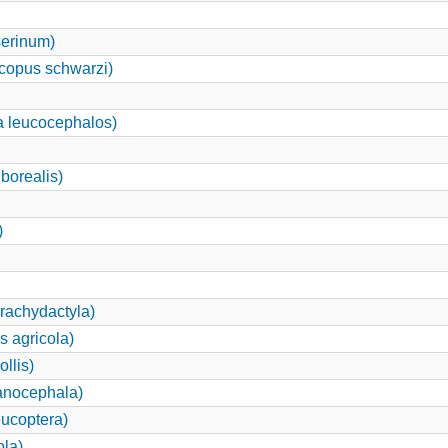
serinum)
copus schwarzi)
a leucocephalos)
borealis)
)
brachydactyla)
s agricola)
llis)
anocephala)
eucoptera)
ola)