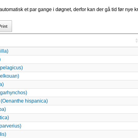
tomatisk et par gange i døgnet, derfor kan der gå tid før nye 
Print
lla)
)
 pelagicus)
yelkouan)
a)
egarhynchos)
 (Oenanthe hispanica)
ba)
ica)
parverius)
is)