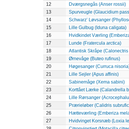
12
Dværgsnegås (Anser rossii)
13
Spurveugle (Glaucidium pas
14
Schwarz' Løvsanger (Phyllos
15
Lille Gulbug (Iduna caligata)
16
Hvidkindet Værling (Emberiz
17
Lunde (Fratercula arctica)
18
Atlantisk Skråpe (Calonectris 
19
Ørnevåge (Buteo rufinus)
20
Høgesanger (Curruca nisoria
21
Lille Sejler (Apus affinis)
22
Sabinemåge (Xema sabini)
23
Korttået Lærke (Calandrella 
24
Lille Rørsanger (Acrocephalu
25
Prærieløber (Calidris subrufico
26
Hætteværling (Emberiza mel
27
Hvidvinget Korsnæb (Loxia l
28
Citronvipstjert (Motacilla citre