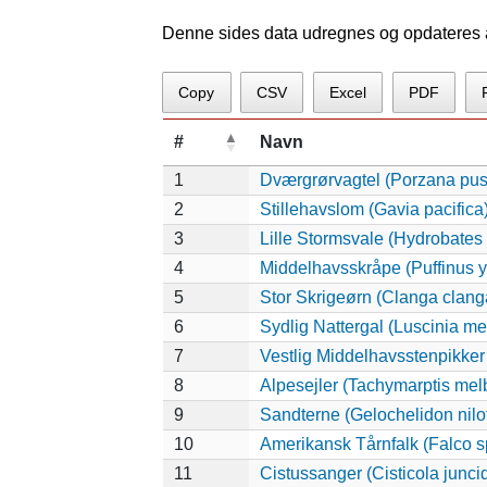
Denne sides data udregnes og opdateres au
Copy
CSV
Excel
PDF
#
Navn
1
Dværgrørvagtel (Porzana pusi
2
Stillehavslom (Gavia pacifica
3
Lille Stormsvale (Hydrobates
4
Middelhavsskråpe (Puffinus 
5
Stor Skrigeørn (Clanga clang
6
Sydlig Nattergal (Luscinia m
7
Vestlig Middelhavsstenpikker
8
Alpesejler (Tachymarptis mel
9
Sandterne (Gelochelidon nilot
10
Amerikansk Tårnfalk (Falco s
11
Cistussanger (Cisticola juncid