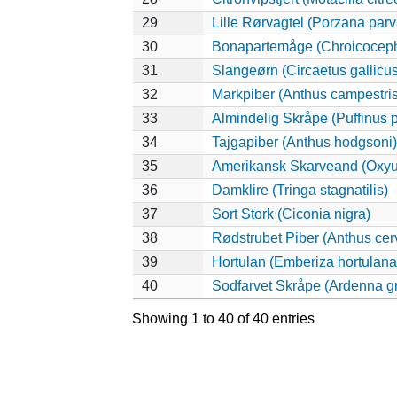
29
Lille Rørvagtel (Porzana parv
30
Bonapartemåge (Chroicocepha
31
Slangeørn (Circaetus gallicus
32
Markpiber (Anthus campestris
33
Almindelig Skråpe (Puffinus p
34
Tajgapiber (Anthus hodgsoni)
35
Amerikansk Skarveand (Oxyu
36
Damklire (Tringa stagnatilis)
37
Sort Stork (Ciconia nigra)
38
Rødstrubet Piber (Anthus cer
39
Hortulan (Emberiza hortulana
40
Sodfarvet Skråpe (Ardenna gr
Showing 1 to 40 of 40 entries