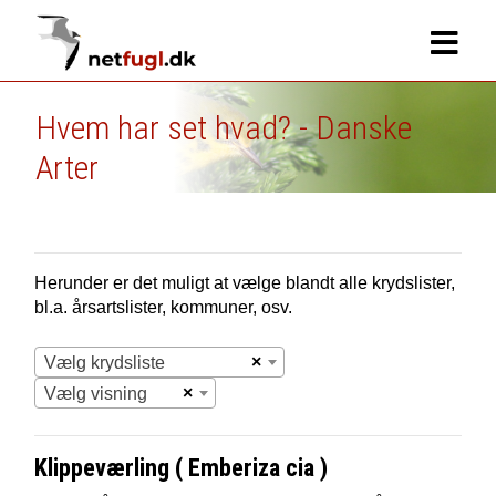
Hvem har set hvad? - Danske
Arter
Herunder er det muligt at vælge blandt alle krydslister,
bl.a. årsartslister, kommuner, osv.
×
Vælg krydsliste
×
Vælg visning
Klippeværling ( Emberiza cia )