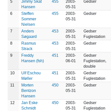
5
Jimmy Skat
455
2003-
Gedser
Hansen
05-31
6
Steffen
455
2003-
Gedser
Sommer
05-31
Nielsen
7
Anders
453
2003-
Gedser
Søgaard
05-31
Fuglestation
8
Rasmus
453
2003-
Gedser
Strack
05-31
9
Freddy
451
2003-
Gedser
Hansen (fsh)
06-01
Fuglestation,
double
10
Ulf Eschou
451
2003-
Gedser
Møller
05-31
Fuglestation
11
Morten
450
2003-
Gedser
Bentzon
05-31
Hansen
12
Jan Eske
450
2003-
Gedser
Schmidt
05-31
Fuglestation