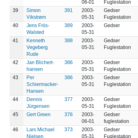
06-01
Fuglestation
39
Simon
391
2003-
Gedser
Vikstrøm
05-31
Fuglestation
40
Jens Friis-
389
2003-
Gedser
Walsted
05-31
41
Kenneth
388
2003-
Gedser
Vegeberg
05-31
Fuglestation
Rude
42
Jan Blichert-
386
2003-
Gedser
hansen
05-31
Fuglestation
43
Per
386
2003-
Gedser
Schiermacker-
05-31
Fuglestation
Hansen
44
Dennis
377
2003-
Gedser
Jürgensen
05-31
Fuglestation
45
Gert Green
376
2003-
Gedser
06-01
fuglestation
46
Lars Michael
373
2003-
Gedser
Nielsen
05-31
Fuglestation