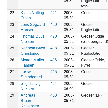
05-31
Fuglestation.m
foto
22
Klaus Malling
421
2003-
Gedser
Olsen
05-31
23
Jens Søgaard
420
2003-
Gedser
Hansen
05-31
Fuglestation
24
Thomas Buus
420
2003-
Gedser Odde
Nielsen
05-31
(Guldborgsund)
25
Kenneth Bach
418
2003-
Gedser
Christensen
05-31
Fuglestation.
26
Morten Møller
416
2003-
Gedser Odde,
Hansen
05-31
Fyret
27
Lasse
415
2003-
Gedser
Strandgaard
05-31
28
Stig Hartvig
414
2003-
Gedser
Nielsen
06-01
29
Andreas
413
2003-
Gedser (LF)
Bruun
05-31
Kristensen