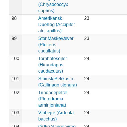
(Chrysococcyx
caprius)
98
Amerikansk
23
Duehøg (Accipiter
atricapillus)
99
Stor Maskevæver
23
(Ploceus
cucullatus)
100
Tornhalesejler
24
(Hirundapus
caudacutus)
101
Sibirisk Bekkasin
24
(Gallinago stenura)
102
Trindadepetrel
24
(Pterodroma
arminjoniana)
103
Vinhejre (Ardeola
24
bacchus)
104
Østlig Sangervireo
24