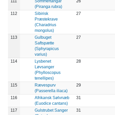
111
Sommertangar
26
(Piranga rubra)
112
Sibirisk
27
Præstekrave
(Charadrius
mongolus)
113
Gulbuget
27
Saftspætte
(Sphyrapicus
varius)
114
Lysbenet
28
Løvsanger
(Phylloscopus
tenellipes)
115
Rævespurv
29
(Passerella iliaca)
116
Afrikansk Sølvnæb
31
(Euodice cantans)
117
Gulstrubet Sanger
31