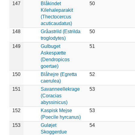
147
Blåkindet
50
Kilehaleparakit
(Thectocercus
acuticaudatus)
148
Gråastrild (Estrilda
50
troglodytes)
149
Gulbuget
51
Askespætte
(Dendropicos
goertae)
150
Blåhejre (Egretta
52
caerulea)
151
Savanneellekrage
53
(Coracias
abyssinicus)
152
Kaspisk Mejse
53
(Poecile hyrcanus)
153
Guløjet
54
Skoggerdue