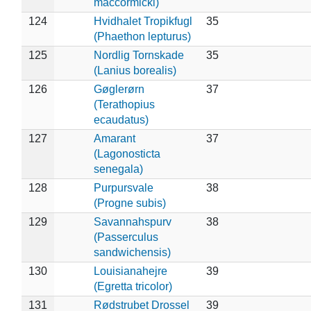
maccormicki)
124
Hvidhalet Tropikfugl
35
(Phaethon lepturus)
125
Nordlig Tornskade
35
(Lanius borealis)
126
Gøglerørn
37
(Terathopius
ecaudatus)
127
Amarant
37
(Lagonosticta
senegala)
128
Purpursvale
38
(Progne subis)
129
Savannahspurv
38
(Passerculus
sandwichensis)
130
Louisianahejre
39
(Egretta tricolor)
131
Rødstrubet Drossel
39