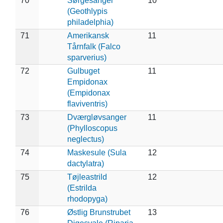
70
Sørgesanger
10
(Geothlypis
philadelphia)
71
Amerikansk
11
Tårnfalk (Falco
sparverius)
72
Gulbuget
11
Empidonax
(Empidonax
flaviventris)
73
Dværgløvsanger
11
(Phylloscopus
neglectus)
74
Maskesule (Sula
12
dactylatra)
75
Tøjleastrild
12
(Estrilda
rhodopyga)
76
Østlig Brunstrubet
13