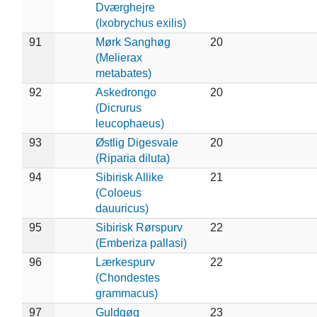
Dværghejre
(Ixobrychus exilis)
91
Mørk Sanghøg
20
(Melierax
metabates)
92
Askedrongo
20
(Dicrurus
leucophaeus)
93
Østlig Digesvale
20
(Riparia diluta)
94
Sibirisk Allike
21
(Coloeus
dauuricus)
95
Sibirisk Rørspurv
22
(Emberiza pallasi)
96
Lærkespurv
22
(Chondestes
grammacus)
97
Guldgøg
23