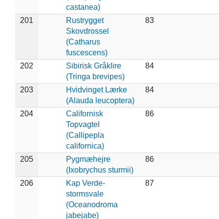
castanea)
201
Rustrygget
83
Skovdrossel
(Catharus
fuscescens)
202
Sibirisk Gråklire
84
(Tringa brevipes)
203
Hvidvinget Lærke
84
(Alauda leucoptera)
204
Californisk
86
Topvagtel
(Callipepla
californica)
205
Pygmæhejre
86
(Ixobrychus sturmii)
206
Kap Verde-
87
stormsvale
(Oceanodroma
jabejabe)