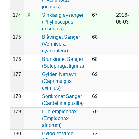
jocosus)
174
X
Sinkiangløvsanger
67
2016-
(Phylloscopus
06-03
griseolus)
175
Blåvinget Sanger
68
(Vermivora
cyanoptera)
176
Brunkindet Sanger
68
(Setophaga tigrina)
177
Gylden Natravn
69
(Caprimulgus
eximius)
178
Sortkronet Sanger
69
(Cardellina pusilla)
179
Elle-empidonax
70
(Empidonax
alnorum)
180
Hvidøjet Vireo
72