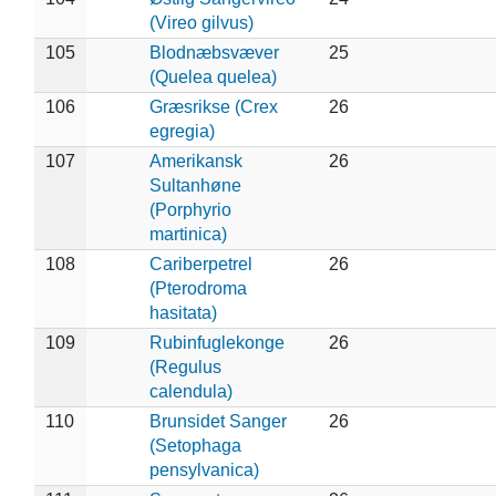
(Vireo gilvus)
105
Blodnæbsvæver
25
(Quelea quelea)
106
Græsrikse (Crex
26
egregia)
107
Amerikansk
26
Sultanhøne
(Porphyrio
martinica)
108
Cariberpetrel
26
(Pterodroma
hasitata)
109
Rubinfuglekonge
26
(Regulus
calendula)
110
Brunsidet Sanger
26
(Setophaga
pensylvanica)