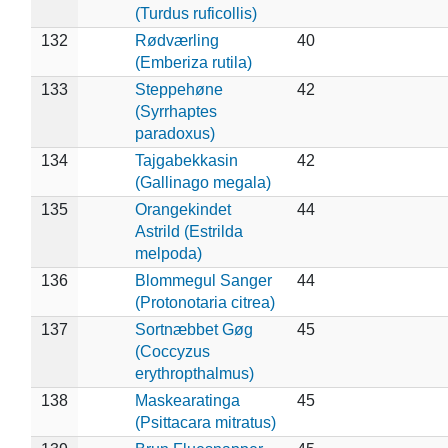
(Turdus ruficollis)
132
Rødværling
40
(Emberiza rutila)
133
Steppehøne
42
(Syrrhaptes
paradoxus)
134
Tajgabekkasin
42
(Gallinago megala)
135
Orangekindet
44
Astrild (Estrilda
melpoda)
136
Blommegul Sanger
44
(Protonotaria citrea)
137
Sortnæbbet Gøg
45
(Coccyzus
erythropthalmus)
138
Maskearatinga
45
(Psittacara mitratus)