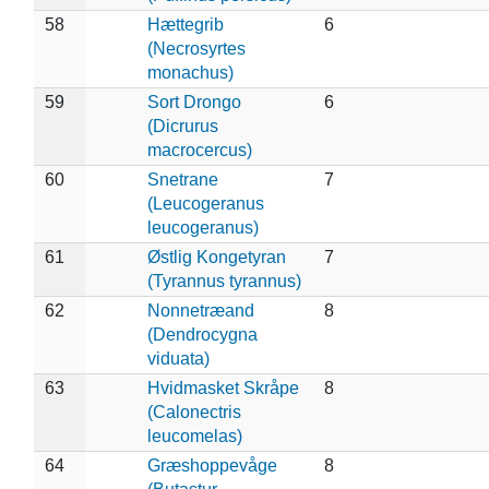
58
Hættegrib
6
(Necrosyrtes
monachus)
59
Sort Drongo
6
(Dicrurus
macrocercus)
60
Snetrane
7
(Leucogeranus
leucogeranus)
61
Østlig Kongetyran
7
(Tyrannus tyrannus)
62
Nonnetræand
8
(Dendrocygna
viduata)
63
Hvidmasket Skråpe
8
(Calonectris
leucomelas)
64
Græshoppevåge
8