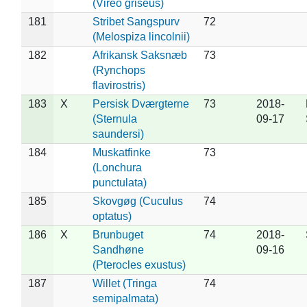
(Vireo griseus)
181
Stribet Sangspurv
72
(Melospiza lincolnii)
182
Afrikansk Saksnæb
73
(Rynchops
flavirostris)
183
X
Persisk Dværgterne
73
2018-
(Sternula
09-17
saundersi)
184
Muskatfinke
73
(Lonchura
punctulata)
185
Skovgøg (Cuculus
74
optatus)
186
X
Brunbuget
74
2018-
Sandhøne
09-16
(Pterocles exustus)
187
Willet (Tringa
74
semipalmata)