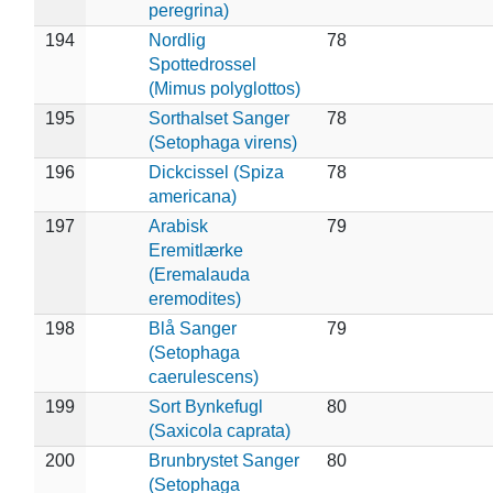
peregrina)
194
Nordlig
78
Spottedrossel
(Mimus polyglottos)
195
Sorthalset Sanger
78
(Setophaga virens)
196
Dickcissel (Spiza
78
americana)
197
Arabisk
79
Eremitlærke
(Eremalauda
eremodites)
198
Blå Sanger
79
(Setophaga
caerulescens)
199
Sort Bynkefugl
80
(Saxicola caprata)
200
Brunbrystet Sanger
80
(Setophaga