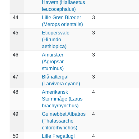
Havørn (Haliaeetus
leucocephalus)
44
Lille Grøn Biæder
3
(Merops orientalis)
45
Etiopersvale
3
(Hirundo
aethiopica)
46
Amurstær
3
(Agropsar
sturninus)
47
Blånattergal
3
(Larvivora cyane)
48
Amerikansk
4
Stormmåge (Larus
brachyrhynchus)
49
Gulnæbbet Albatros
4
(Thalassarche
chlororhynchos)
50
Lille Fregatfugl
4