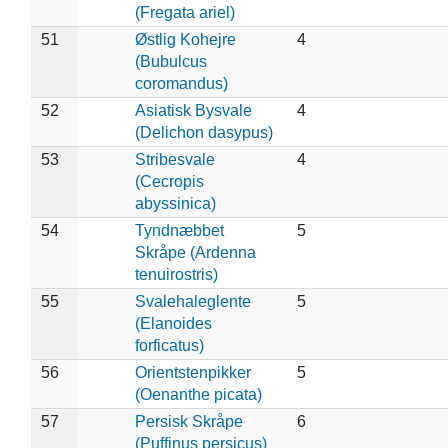
(Fregata ariel)
51
Østlig Kohejre
4
(Bubulcus
coromandus)
52
Asiatisk Bysvale
4
(Delichon dasypus)
53
Stribesvale
4
(Cecropis
abyssinica)
54
Tyndnæbbet
5
Skråpe (Ardenna
tenuirostris)
55
Svalehaleglente
5
(Elanoides
forficatus)
56
Orientstenpikker
5
(Oenanthe picata)
57
Persisk Skråpe
6
(Puffinus persicus)