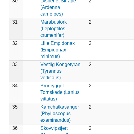
30
Lysbenet Skråpe
2
(Ardenna
carneipes)
31
Marabustork
2
(Leptoptilos
crumenifer)
32
Lille Empidonax
2
(Empidonax
minimus)
33
Vestlig Kongetyran
2
(Tyrannus
verticalis)
34
Brunrygget
2
Tornskade (Lanius
vittatus)
35
Kamchatkasanger
2
(Phylloscopus
examinandus)
36
Skovvipstjert
2