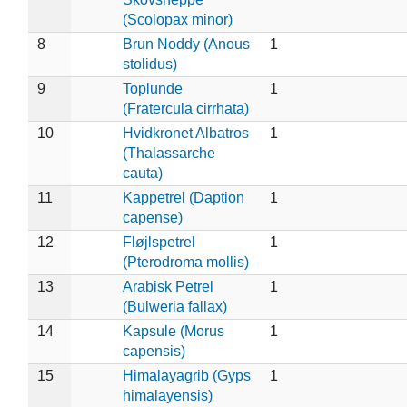
(Scolopax minor)
8
Brun Noddy (Anous
1
stolidus)
9
Toplunde
1
(Fratercula cirrhata)
10
Hvidkronet Albatros
1
(Thalassarche
cauta)
11
Kappetrel (Daption
1
capense)
12
Fløjlspetrel
1
(Pterodroma mollis)
13
Arabisk Petrel
1
(Bulweria fallax)
14
Kapsule (Morus
1
capensis)
15
Himalayagrib (Gyps
1
himalayensis)