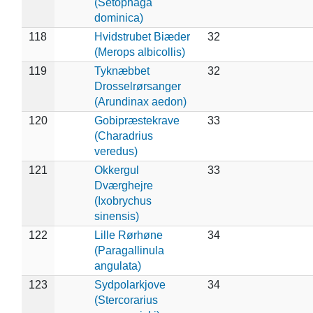
(Setophaga
dominica)
118
Hvidstrubet Biæder
32
(Merops albicollis)
119
Tyknæbbet
32
Drosselrørsanger
(Arundinax aedon)
120
Gobipræstekrave
33
(Charadrius
veredus)
121
Okkergul
33
Dværghejre
(Ixobrychus
sinensis)
122
Lille Rørhøne
34
(Paragallinula
angulata)
123
Sydpolarkjove
34
(Stercorarius