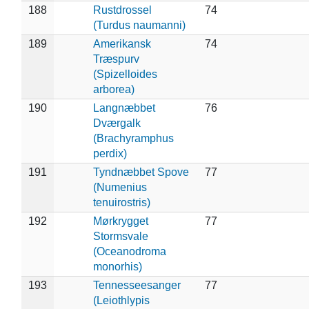
188
Rustdrossel
74
(Turdus naumanni)
189
Amerikansk
74
Træspurv
(Spizelloides
arborea)
190
Langnæbbet
76
Dværgalk
(Brachyramphus
perdix)
191
Tyndnæbbet Spove
77
(Numenius
tenuirostris)
192
Mørkrygget
77
Stormsvale
(Oceanodroma
monorhis)
193
Tennesseesanger
77
(Leiothlypis