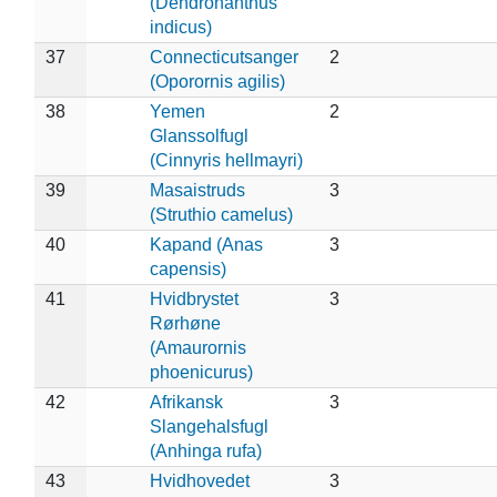
(Dendronanthus
indicus)
37
Connecticutsanger
2
(Oporornis agilis)
38
Yemen
2
Glanssolfugl
(Cinnyris hellmayri)
39
Masaistruds
3
(Struthio camelus)
40
Kapand (Anas
3
capensis)
41
Hvidbrystet
3
Rørhøne
(Amaurornis
phoenicurus)
42
Afrikansk
3
Slangehalsfugl
(Anhinga rufa)
43
Hvidhovedet
3