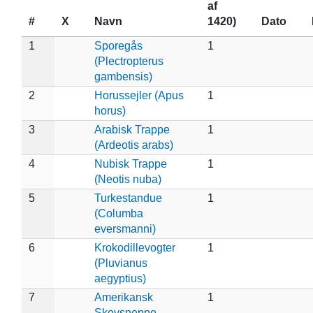
af
#
X
Navn
1420)
Dato
1
Sporegås
1
(Plectropterus
gambensis)
2
Horussejler (Apus
1
horus)
3
Arabisk Trappe
1
(Ardeotis arabs)
4
Nubisk Trappe
1
(Neotis nuba)
5
Turkestandue
1
(Columba
eversmanni)
6
Krokodillevogter
1
(Pluvianus
aegyptius)
7
Amerikansk
1
Skovsneppe