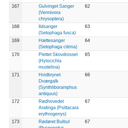
167
Gulvinget Sanger
62
(Vermivora
chrysoptera)
168
Ildsanger
63
(Setophaga fusca)
169
Hættesanger
64
(Setophaga citrina)
170
Plettet Skovdrossel
65
(Hylocichla
mustelina)
171
Hvidbrynet
66
Dværgalk
(Synthliboramphus
antiquus)
172
Rødhovedet
67
Aratinga (Psittacara
erythrogenys)
173
Rødøret Bulbul
67
(Pycnonotus