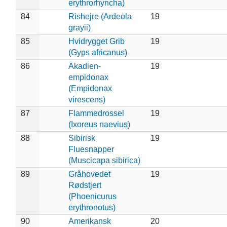
erythrorhyncha)
84
Rishejre (Ardeola
19
grayii)
85
Hvidrygget Grib
19
(Gyps africanus)
86
Akadien-
19
empidonax
(Empidonax
virescens)
87
Flammedrossel
19
(Ixoreus naevius)
88
Sibirisk
19
Fluesnapper
(Muscicapa sibirica)
89
Gråhovedet
19
Rødstjert
(Phoenicurus
erythronotus)
90
Amerikansk
20