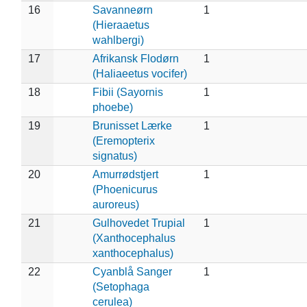
16
Savanneørn
1
(Hieraaetus
wahlbergi)
17
Afrikansk Flodørn
1
(Haliaeetus vocifer)
18
Fibii (Sayornis
1
phoebe)
19
Brunisset Lærke
1
(Eremopterix
signatus)
20
Amurrødstjert
1
(Phoenicurus
auroreus)
21
Gulhovedet Trupial
1
(Xanthocephalus
xanthocephalus)
22
Cyanblå Sanger
1
(Setophaga
cerulea)