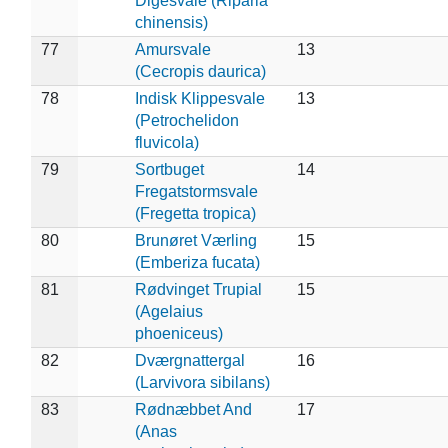
Digesvale (Riparia
chinensis)
77
Amursvale
13
(Cecropis daurica)
78
Indisk Klippesvale
13
(Petrochelidon
fluvicola)
79
Sortbuget
14
Fregatstormsvale
(Fregetta tropica)
80
Brunøret Værling
15
(Emberiza fucata)
81
Rødvinget Trupial
15
(Agelaius
phoeniceus)
82
Dværgnattergal
16
(Larvivora sibilans)
83
Rødnæbbet And
17
(Anas