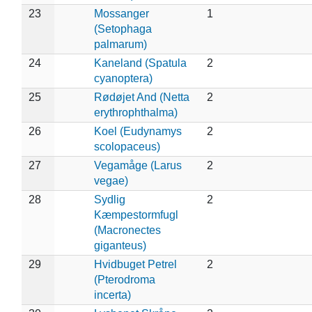
23
Mossanger
1
(Setophaga
palmarum)
24
Kaneland (Spatula
2
cyanoptera)
25
Rødøjet And (Netta
2
erythrophthalma)
26
Koel (Eudynamys
2
scolopaceus)
27
Vegamåge (Larus
2
vegae)
28
Sydlig
2
Kæmpestormfugl
(Macronectes
giganteus)
29
Hvidbuget Petrel
2
(Pterodroma
incerta)