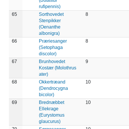
(Butastur
rufipennis)
65
Sorthovedet
8
Stenpikker
(Oenanthe
albonigra)
66
Præriesanger
8
(Setophaga
discolor)
67
Brunhovedet
9
Kostær (Molothrus
ater)
68
Okkertræand
10
(Dendrocygna
bicolor)
69
Brednæbbet
10
Ellekrage
(Eurystomus
glaucurus)