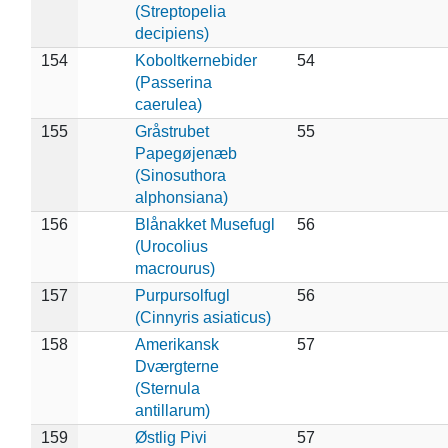
(Streptopelia
decipiens)
154
Koboltkernebider
54
(Passerina
caerulea)
155
Gråstrubet
55
Papegøjenæb
(Sinosuthora
alphonsiana)
156
Blånakket Musefugl
56
(Urocolius
macrourus)
157
Purpursolfugl
56
(Cinnyris asiaticus)
158
Amerikansk
57
Dværgterne
(Sternula
antillarum)
159
Østlig Pivi
57