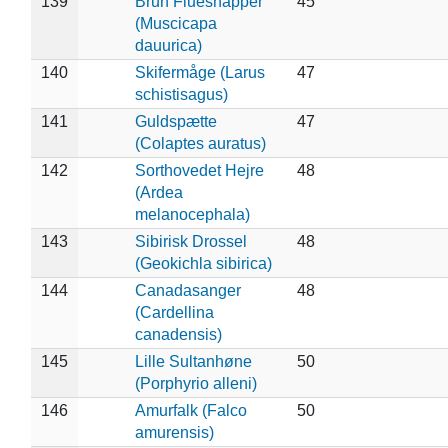
139
Brun Fluesnapper
45
(Muscicapa
dauurica)
140
Skifermåge (Larus
47
schistisagus)
141
Guldspætte
47
(Colaptes auratus)
142
Sorthovedet Hejre
48
(Ardea
melanocephala)
143
Sibirisk Drossel
48
(Geokichla sibirica)
144
Canadasanger
48
(Cardellina
canadensis)
145
Lille Sultanhøne
50
(Porphyrio alleni)
146
Amurfalk (Falco
50
amurensis)