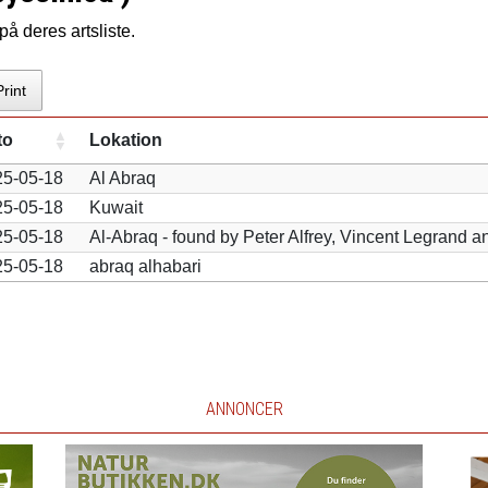
å deres artsliste.
Print
to
Lokation
25-05-18
Al Abraq
25-05-18
Kuwait
25-05-18
Al-Abraq - found by Peter Alfrey, Vincent Legrand 
25-05-18
abraq alhabari
ANNONCER