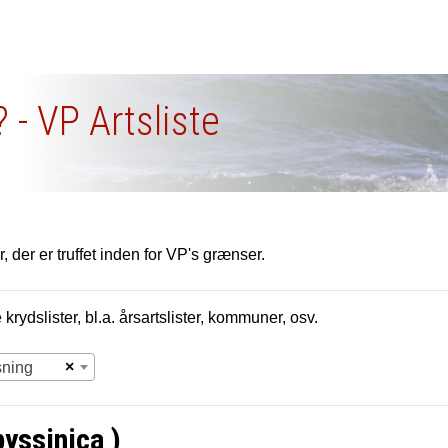
 - VP Artsliste
, der er truffet inden for VP's grænser.
krydslister, bl.a. årsartslister, kommuner, osv.
×
sning
byssinica )