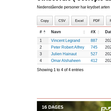
Nedenstående personer har krydset arten p
Copy
CSV
Excel
PDF
#
Navn
#X
Da
1
Vincent Legrand
887
20
2
Peter Robert Alfrey
745
20
3
Julien Hainaut
527
20
4
Omar Alshaheen
412
20
Showing 1 to 4 of 4 entries