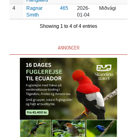
4
Ragnar
465
2026-
Miðvági
Smith
01-04
Showing 1 to 4 of 4 entries
ANNONCER