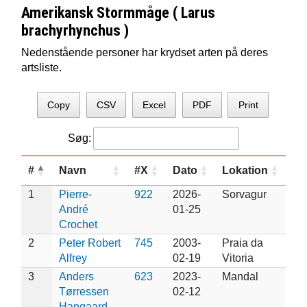
Amerikansk Stormmåge ( Larus
brachyrhynchus )
Nedenstående personer har krydset arten på deres
artsliste.
Copy
CSV
Excel
PDF
Print
Søg:
#
Navn
#X
Dato
Lokation
1
Pierre-
922
2026-
Sorvagur
André
01-25
Crochet
2
Peter Robert
745
2003-
Praia da
Alfrey
02-19
Vitoria
3
Anders
623
2023-
Mandal
Tørressen
02-12
Hangaard