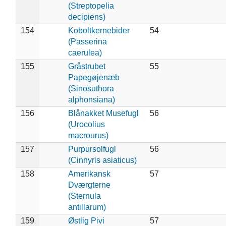
(Streptopelia
decipiens)
154
Koboltkernebider
54
(Passerina
caerulea)
155
Gråstrubet
55
Papegøjenæb
(Sinosuthora
alphonsiana)
156
Blånakket Musefugl
56
(Urocolius
macrourus)
157
Purpursolfugl
56
(Cinnyris asiaticus)
158
Amerikansk
57
Dværgterne
(Sternula
antillarum)
159
Østlig Pivi
57