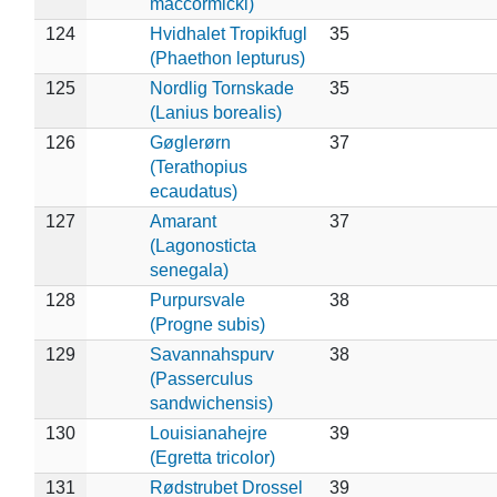
maccormicki)
124
Hvidhalet Tropikfugl
35
(Phaethon lepturus)
125
Nordlig Tornskade
35
(Lanius borealis)
126
Gøglerørn
37
(Terathopius
ecaudatus)
127
Amarant
37
(Lagonosticta
senegala)
128
Purpursvale
38
(Progne subis)
129
Savannahspurv
38
(Passerculus
sandwichensis)
130
Louisianahejre
39
(Egretta tricolor)
131
Rødstrubet Drossel
39