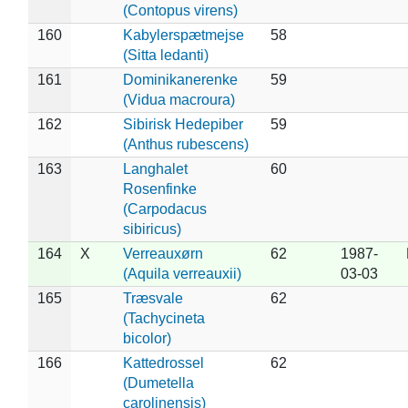
(Contopus virens)
160
Kabylerspætmejse
58
(Sitta ledanti)
161
Dominikanerenke
59
(Vidua macroura)
162
Sibirisk Hedepiber
59
(Anthus rubescens)
163
Langhalet
60
Rosenfinke
(Carpodacus
sibiricus)
164
X
Verreauxørn
62
1987-
(Aquila verreauxii)
03-03
165
Træsvale
62
(Tachycineta
bicolor)
166
Kattedrossel
62
(Dumetella
carolinensis)