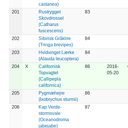
castanea)
201
Rustrygget
83
Skovdrossel
(Catharus
fuscescens)
202
Sibirisk Gråklire
84
(Tringa brevipes)
203
Hvidvinget Lærke
84
(Alauda leucoptera)
204
X
Californisk
86
2016-
Topvagtel
05-20
(Callipepla
californica)
205
Pygmæhejre
86
(Ixobrychus sturmii)
206
Kap Verde-
87
stormsvale
(Oceanodroma
jabejabe)