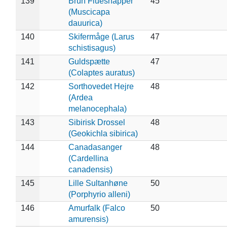
139
Brun Fluesnapper
45
(Muscicapa
dauurica)
140
Skifermåge (Larus
47
schistisagus)
141
Guldspætte
47
(Colaptes auratus)
142
Sorthovedet Hejre
48
(Ardea
melanocephala)
143
Sibirisk Drossel
48
(Geokichla sibirica)
144
Canadasanger
48
(Cardellina
canadensis)
145
Lille Sultanhøne
50
(Porphyrio alleni)
146
Amurfalk (Falco
50
amurensis)