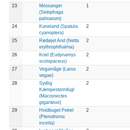
23
Mossanger
1
(Setophaga
palmarum)
24
Kaneland (Spatula
2
cyanoptera)
25
Rødøjet And (Netta
2
erythrophthalma)
26
Koel (Eudynamys
2
scolopaceus)
27
Vegamåge (Larus
2
vegae)
28
Sydlig
2
Kæmpestormfugl
(Macronectes
giganteus)
29
Hvidbuget Petrel
2
(Pterodroma
incerta)