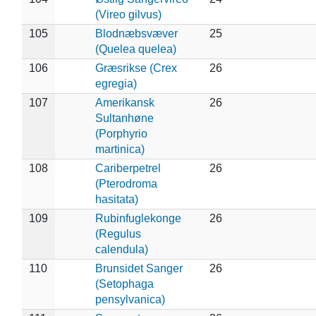
(Vireo gilvus)
105
Blodnæbsvæver
25
(Quelea quelea)
106
Græsrikse (Crex
26
egregia)
107
Amerikansk
26
Sultanhøne
(Porphyrio
martinica)
108
Cariberpetrel
26
(Pterodroma
hasitata)
109
Rubinfuglekonge
26
(Regulus
calendula)
110
Brunsidet Sanger
26
(Setophaga
pensylvanica)