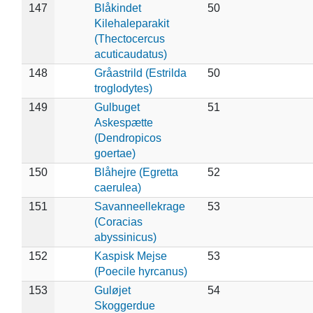
147
Blåkindet
50
Kilehaleparakit
(Thectocercus
acuticaudatus)
148
Gråastrild (Estrilda
50
troglodytes)
149
Gulbuget
51
Askespætte
(Dendropicos
goertae)
150
Blåhejre (Egretta
52
caerulea)
151
Savanneellekrage
53
(Coracias
abyssinicus)
152
Kaspisk Mejse
53
(Poecile hyrcanus)
153
Guløjet
54
Skoggerdue