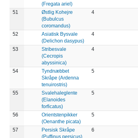
(Fregata ariel)
51
Østlig Kohejre
4
(Bubulcus
coromandus)
52
Asiatisk Bysvale
4
(Delichon dasypus)
53
Stribesvale
4
(Cecropis
abyssinica)
54
Tyndnæbbet
5
Skråpe (Ardenna
tenuirostris)
55
Svalehaleglente
5
(Elanoides
forficatus)
56
Orientstenpikker
5
(Oenanthe picata)
57
Persisk Skråpe
6
(Puffinus persicus)