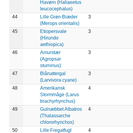
Havørn (Haliaeetus
leucocephalus)
44
Lille Grøn Biæder
3
(Merops orientalis)
45
Etiopersvale
3
(Hirundo
aethiopica)
46
Amurstær
3
(Agropsar
sturninus)
47
Blånattergal
3
(Larvivora cyane)
48
Amerikansk
4
Stormmåge (Larus
brachyrhynchus)
49
Gulnæbbet Albatros
4
(Thalassarche
chlororhynchos)
50
Lille Fregatfugl
4