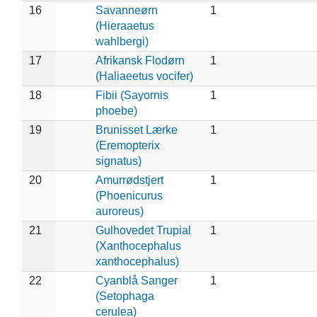
16
Savanneørn
1
(Hieraaetus
wahlbergi)
17
Afrikansk Flodørn
1
(Haliaeetus vocifer)
18
Fibii (Sayornis
1
phoebe)
19
Brunisset Lærke
1
(Eremopterix
signatus)
20
Amurrødstjert
1
(Phoenicurus
auroreus)
21
Gulhovedet Trupial
1
(Xanthocephalus
xanthocephalus)
22
Cyanblå Sanger
1
(Setophaga
cerulea)