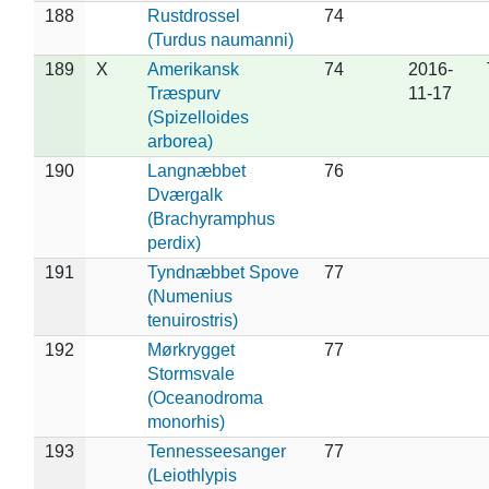
188
Rustdrossel
74
(Turdus naumanni)
189
X
Amerikansk
74
2016-
Træspurv
11-17
(Spizelloides
arborea)
190
Langnæbbet
76
Dværgalk
(Brachyramphus
perdix)
191
Tyndnæbbet Spove
77
(Numenius
tenuirostris)
192
Mørkrygget
77
Stormsvale
(Oceanodroma
monorhis)
193
Tennesseesanger
77
(Leiothlypis