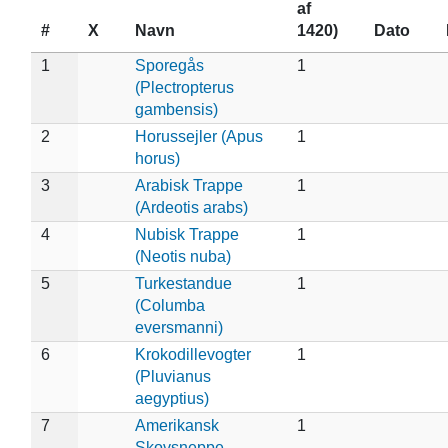
af
#
X
Navn
1420)
Dato
1
Sporegås
1
(Plectropterus
gambensis)
2
Horussejler (Apus
1
horus)
3
Arabisk Trappe
1
(Ardeotis arabs)
4
Nubisk Trappe
1
(Neotis nuba)
5
Turkestandue
1
(Columba
eversmanni)
6
Krokodillevogter
1
(Pluvianus
aegyptius)
7
Amerikansk
1
Skovsneppe