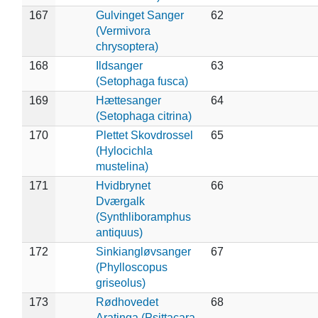
167
Gulvinget Sanger
62
(Vermivora
chrysoptera)
168
Ildsanger
63
(Setophaga fusca)
169
Hættesanger
64
(Setophaga citrina)
170
Plettet Skovdrossel
65
(Hylocichla
mustelina)
171
Hvidbrynet
66
Dværgalk
(Synthliboramphus
antiquus)
172
Sinkiangløvsanger
67
(Phylloscopus
griseolus)
173
Rødhovedet
68
Aratinga (Psittacara