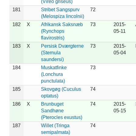
(Vireo griseus)
181
Stribet Sangspurv
72
(Melospiza lincolnii)
182
X
Afrikansk Saksnæb
73
2015-
(Rynchops
05-11
flavirostris)
183
X
Persisk Dværgterne
73
2015-
(Sternula
05-04
saundersi)
184
Muskatfinke
73
(Lonchura
punctulata)
185
Skovgøg (Cuculus
74
optatus)
186
X
Brunbuget
74
2015-
Sandhøne
05-15
(Pterocles exustus)
187
Willet (Tringa
74
semipalmata)