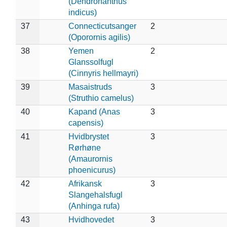
(Dendronanthus
indicus)
37
Connecticutsanger
2
(Oporornis agilis)
38
Yemen
2
Glanssolfugl
(Cinnyris hellmayri)
39
Masaistruds
3
(Struthio camelus)
40
Kapand (Anas
3
capensis)
41
Hvidbrystet
3
Rørhøne
(Amaurornis
phoenicurus)
42
Afrikansk
3
Slangehalsfugl
(Anhinga rufa)
43
Hvidhovedet
3