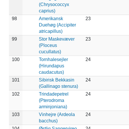
(Chrysococcyx
caprius)
98
Amerikansk
23
Duehøg (Accipiter
atricapillus)
99
Stor Maskevæver
23
(Ploceus
cucullatus)
100
Tornhalesejler
24
(Hirundapus
caudacutus)
101
Sibirisk Bekkasin
24
(Gallinago stenura)
102
Trindadepetrel
24
(Pterodroma
arminjoniana)
103
Vinhejre (Ardeola
24
bacchus)
104
Østlig Sangervireo
24