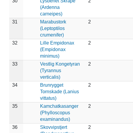
30
Lysbenet Skråpe
2
(Ardenna
carneipes)
31
Marabustork
2
(Leptoptilos
crumenifer)
32
Lille Empidonax
2
(Empidonax
minimus)
33
Vestlig Kongetyran
2
(Tyrannus
verticalis)
34
Brunrygget
2
Tornskade (Lanius
vittatus)
35
Kamchatkasanger
2
(Phylloscopus
examinandus)
36
Skovvipstjert
2