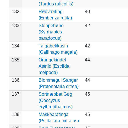
(Turdus ruficollis)
132
Rødværling
40
(Emberiza rutila)
133
Steppehøne
42
(Syrrhaptes
paradoxus)
134
Tajgabekkasin
42
(Gallinago megala)
135
Orangekindet
44
Astrild (Estrilda
melpoda)
136
Blommegul Sanger
44
(Protonotaria citrea)
137
Sortnæbbet Gøg
45
(Coccyzus
erythropthalmus)
138
Maskearatinga
45
(Psittacara mitratus)