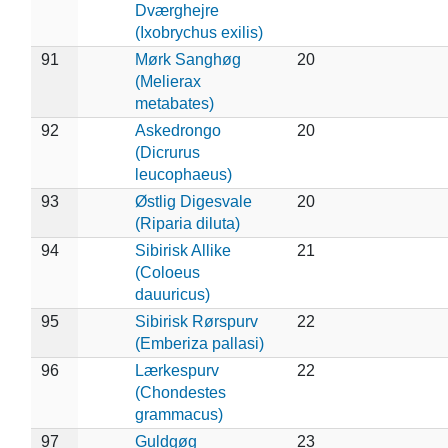
Dværghejre
(Ixobrychus exilis)
91
Mørk Sanghøg
20
(Melierax
metabates)
92
Askedrongo
20
(Dicrurus
leucophaeus)
93
Østlig Digesvale
20
(Riparia diluta)
94
Sibirisk Allike
21
(Coloeus
dauuricus)
95
Sibirisk Rørspurv
22
(Emberiza pallasi)
96
Lærkespurv
22
(Chondestes
grammacus)
97
Guldgøg
23