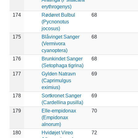
erythrogenys)
174
Rødøret Bulbul
68
(Pycnonotus
jocosus)
175
Blåvinget Sanger
68
(Vermivora
cyanoptera)
176
Brunkindet Sanger
68
(Setophaga tigrina)
177
Gylden Natravn
69
(Caprimulgus
eximius)
178
Sortkronet Sanger
69
(Cardellina pusilla)
179
Elle-empidonax
70
(Empidonax
alnorum)
180
Hvidøjet Vireo
72