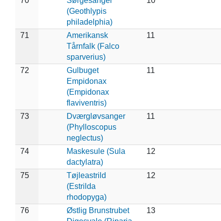
70
Sørgesanger
10
(Geothlypis
philadelphia)
71
Amerikansk
11
Tårnfalk (Falco
sparverius)
72
Gulbuget
11
Empidonax
(Empidonax
flaviventris)
73
Dværgløvsanger
11
(Phylloscopus
neglectus)
74
Maskesule (Sula
12
dactylatra)
75
Tøjleastrild
12
(Estrilda
rhodopyga)
76
Østlig Brunstrubet
13