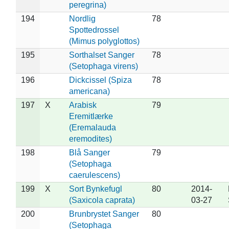
peregrina)
194
Nordlig
78
Spottedrossel
(Mimus polyglottos)
195
Sorthalset Sanger
78
(Setophaga virens)
196
Dickcissel (Spiza
78
americana)
197
X
Arabisk
79
Eremitlærke
(Eremalauda
eremodites)
198
Blå Sanger
79
(Setophaga
caerulescens)
199
X
Sort Bynkefugl
80
2014-
(Saxicola caprata)
03-27
200
Brunbrystet Sanger
80
(Setophaga