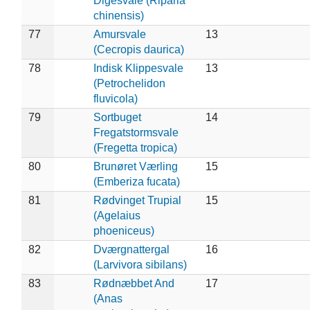
Digesvale (Riparia
chinensis)
77
Amursvale
13
(Cecropis daurica)
78
Indisk Klippesvale
13
(Petrochelidon
fluvicola)
79
Sortbuget
14
Fregatstormsvale
(Fregetta tropica)
80
Brunøret Værling
15
(Emberiza fucata)
81
Rødvinget Trupial
15
(Agelaius
phoeniceus)
82
Dværgnattergal
16
(Larvivora sibilans)
83
Rødnæbbet And
17
(Anas