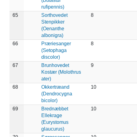
(Butastur
rufipennis)
65
Sorthovedet
8
Stenpikker
(Oenanthe
albonigra)
66
Præriesanger
8
(Setophaga
discolor)
67
Brunhovedet
9
Kostær (Molothrus
ater)
68
Okkertræand
10
(Dendrocygna
bicolor)
69
Brednæbbet
10
Ellekrage
(Eurystomus
glaucurus)