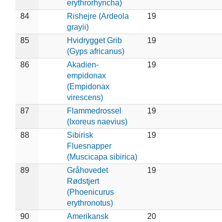
erythrorhyncha)
84
Rishejre (Ardeola
19
grayii)
85
Hvidrygget Grib
19
(Gyps africanus)
86
Akadien-
19
empidonax
(Empidonax
virescens)
87
Flammedrossel
19
(Ixoreus naevius)
88
Sibirisk
19
Fluesnapper
(Muscicapa sibirica)
89
Gråhovedet
19
Rødstjert
(Phoenicurus
erythronotus)
90
Amerikansk
20