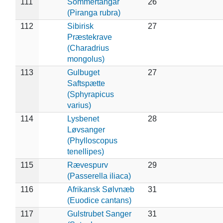
111
Sommertangar
26
(Piranga rubra)
112
Sibirisk
27
Præstekrave
(Charadrius
mongolus)
113
Gulbuget
27
Saftspætte
(Sphyrapicus
varius)
114
Lysbenet
28
Løvsanger
(Phylloscopus
tenellipes)
115
Rævespurv
29
(Passerella iliaca)
116
Afrikansk Sølvnæb
31
(Euodice cantans)
117
Gulstrubet Sanger
31