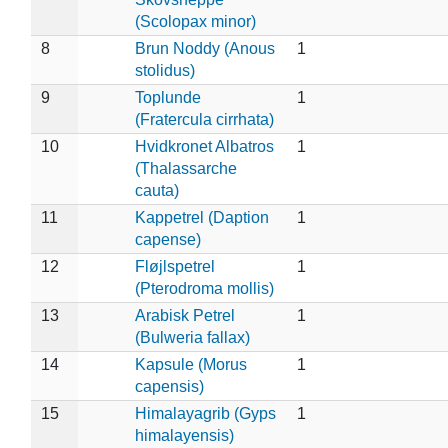
(Scolopax minor)
8
Brun Noddy (Anous
1
stolidus)
9
Toplunde
1
(Fratercula cirrhata)
10
Hvidkronet Albatros
1
(Thalassarche
cauta)
11
Kappetrel (Daption
1
capense)
12
Fløjlspetrel
1
(Pterodroma mollis)
13
Arabisk Petrel
1
(Bulweria fallax)
14
Kapsule (Morus
1
capensis)
15
Himalayagrib (Gyps
1
himalayensis)