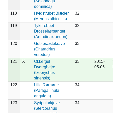
(Setophaga
dominica)
118
Hvidstrubet Biæder
32
(Merops albicollis)
119
Tyknæbbet
32
Drosselrørsanger
(Arundinax aedon)
120
Gobipræstekrave
33
(Charadrius
veredus)
121
X
Okkergul
33
2015-
Dværghejre
05-06
(Ixobrychus
sinensis)
122
Lille Rørhøne
34
(Paragallinula
angulata)
123
Sydpolarkjove
34
(Stercorarius