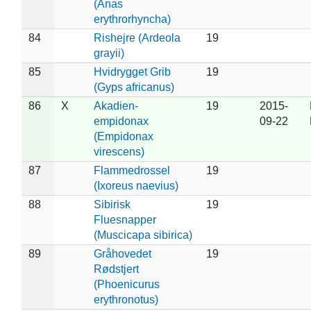
(Anas
erythrorhyncha)
84
Rishejre (Ardeola
19
grayii)
85
Hvidrygget Grib
19
(Gyps africanus)
86
X
Akadien-
19
2015-
empidonax
09-22
(Empidonax
virescens)
87
Flammedrossel
19
(Ixoreus naevius)
88
Sibirisk
19
Fluesnapper
(Muscicapa sibirica)
89
Gråhovedet
19
Rødstjert
(Phoenicurus
erythronotus)