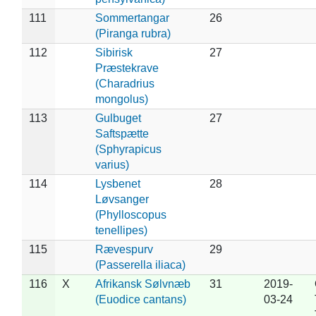
111
Sommertangar
26
(Piranga rubra)
112
Sibirisk
27
Præstekrave
(Charadrius
mongolus)
113
Gulbuget
27
Saftspætte
(Sphyrapicus
varius)
114
Lysbenet
28
Løvsanger
(Phylloscopus
tenellipes)
115
Rævespurv
29
(Passerella iliaca)
116
X
Afrikansk Sølvnæb
31
2019-
(Euodice cantans)
03-24