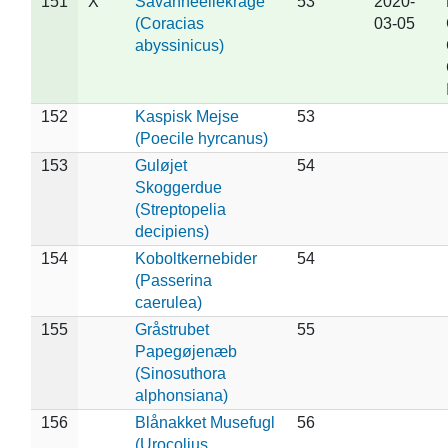
151
X
Savanneellekrage
53
2020-
(Coracias
03-05
abyssinicus)
152
Kaspisk Mejse
53
(Poecile hyrcanus)
153
Guløjet
54
Skoggerdue
(Streptopelia
decipiens)
154
Koboltkernebider
54
(Passerina
caerulea)
155
Gråstrubet
55
Papegøjenæb
(Sinosuthora
alphonsiana)
156
Blånakket Musefugl
56
(Urocolius