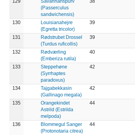
129
Savannahspurv
38
(Passerculus
sandwichensis)
130
Louisianahejre
39
(Egretta tricolor)
131
Rødstrubet Drossel
39
(Turdus ruficollis)
132
Rødværling
40
(Emberiza rutila)
133
Steppehøne
42
(Syrrhaptes
paradoxus)
134
Tajgabekkasin
42
(Gallinago megala)
135
Orangekindet
44
Astrild (Estrilda
melpoda)
136
Blommegul Sanger
44
(Protonotaria citrea)