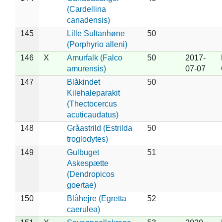
(Cardellina
canadensis)
145
Lille Sultanhøne
50
(Porphyrio alleni)
146
X
Amurfalk (Falco
50
2017-
amurensis)
07-07
147
Blåkindet
50
Kilehaleparakit
(Thectocercus
acuticaudatus)
148
Gråastrild (Estrilda
50
troglodytes)
149
Gulbuget
51
Askespætte
(Dendropicos
goertae)
150
Blåhejre (Egretta
52
caerulea)