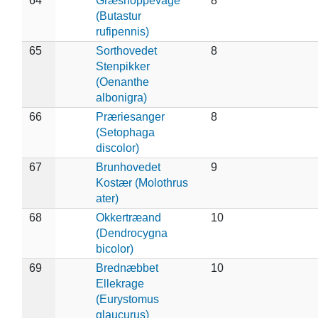
64
Græshoppevåge
8
(Butastur
rufipennis)
65
Sorthovedet
8
Stenpikker
(Oenanthe
albonigra)
66
Præriesanger
8
(Setophaga
discolor)
67
Brunhovedet
9
Kostær (Molothrus
ater)
68
Okkertræand
10
(Dendrocygna
bicolor)
69
Brednæbbet
10
Ellekrage
(Eurystomus
glaucurus)