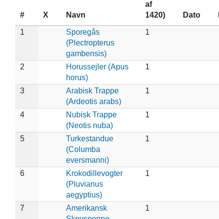
af
#
X
Navn
1420)
Dato
1
Sporegås
1
(Plectropterus
gambensis)
2
Horussejler (Apus
1
horus)
3
Arabisk Trappe
1
(Ardeotis arabs)
4
Nubisk Trappe
1
(Neotis nuba)
5
Turkestandue
1
(Columba
eversmanni)
6
Krokodillevogter
1
(Pluvianus
aegyptius)
7
Amerikansk
1
Skovsneppe