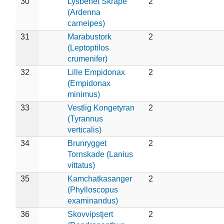
30
Lysbenet Skråpe
2
(Ardenna
carneipes)
31
Marabustork
2
(Leptoptilos
crumenifer)
32
Lille Empidonax
2
(Empidonax
minimus)
33
Vestlig Kongetyran
2
(Tyrannus
verticalis)
34
Brunrygget
2
Tornskade (Lanius
vittatus)
35
Kamchatkasanger
2
(Phylloscopus
examinandus)
36
Skovvipstjert
2