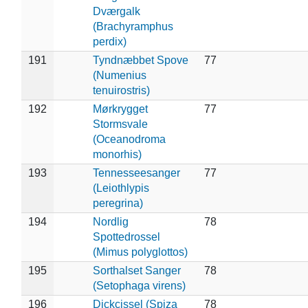
Dværgalk
(Brachyramphus
perdix)
191
Tyndnæbbet Spove
77
(Numenius
tenuirostris)
192
Mørkrygget
77
Stormsvale
(Oceanodroma
monorhis)
193
Tennesseesanger
77
(Leiothlypis
peregrina)
194
Nordlig
78
Spottedrossel
(Mimus polyglottos)
195
Sorthalset Sanger
78
(Setophaga virens)
196
Dickcissel (Spiza
78