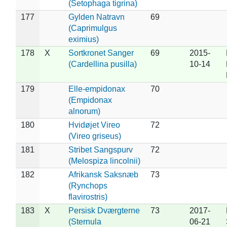
(Setophaga tigrina)
177
Gylden Natravn
69
(Caprimulgus
eximius)
178
X
Sortkronet Sanger
69
2015-
(Cardellina pusilla)
10-14
179
Elle-empidonax
70
(Empidonax
alnorum)
180
Hvidøjet Vireo
72
(Vireo griseus)
181
Stribet Sangspurv
72
(Melospiza lincolnii)
182
Afrikansk Saksnæb
73
(Rynchops
flavirostris)
183
X
Persisk Dværgterne
73
2017-
(Sternula
06-21