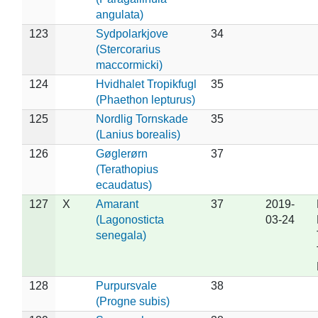
angulata)
123
Sydpolarkjove
34
(Stercorarius
maccormicki)
124
Hvidhalet Tropikfugl
35
(Phaethon lepturus)
125
Nordlig Tornskade
35
(Lanius borealis)
126
Gøglerørn
37
(Terathopius
ecaudatus)
127
X
Amarant
37
2019-
(Lagonosticta
03-24
senegala)
128
Purpursvale
38
(Progne subis)