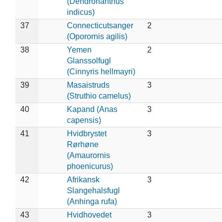
(Dendronanthus
indicus)
37
Connecticutsanger
2
(Oporornis agilis)
38
Yemen
2
Glanssolfugl
(Cinnyris hellmayri)
39
Masaistruds
3
(Struthio camelus)
40
Kapand (Anas
3
capensis)
41
Hvidbrystet
3
Rørhøne
(Amaurornis
phoenicurus)
42
Afrikansk
3
Slangehalsfugl
(Anhinga rufa)
43
Hvidhovedet
3