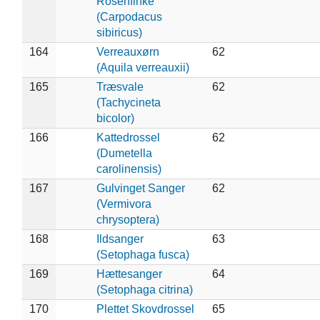
Rosenfinke
(Carpodacus
sibiricus)
164
Verreauxørn
62
(Aquila verreauxii)
165
Træsvale
62
(Tachycineta
bicolor)
166
Kattedrossel
62
(Dumetella
carolinensis)
167
Gulvinget Sanger
62
(Vermivora
chrysoptera)
168
Ildsanger
63
(Setophaga fusca)
169
Hættesanger
64
(Setophaga citrina)
170
Plettet Skovdrossel
65