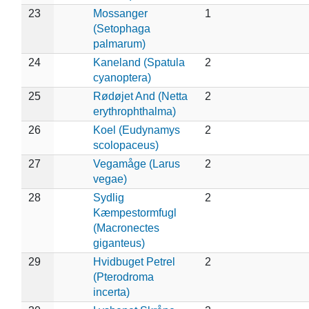
23
Mossanger
1
(Setophaga
palmarum)
24
Kaneland (Spatula
2
cyanoptera)
25
Rødøjet And (Netta
2
erythrophthalma)
26
Koel (Eudynamys
2
scolopaceus)
27
Vegamåge (Larus
2
vegae)
28
Sydlig
2
Kæmpestormfugl
(Macronectes
giganteus)
29
Hvidbuget Petrel
2
(Pterodroma
incerta)