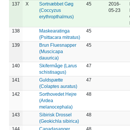
137
X
Sortnæbbet Gøg
45
2016-
(Coccyzus
05-23
erythropthalmus)
138
Maskearatinga
45
(Psittacara mitratus)
139
Brun Fluesnapper
45
(Muscicapa
dauurica)
140
Skifermåge (Larus
47
schistisagus)
141
Guldspætte
47
(Colaptes auratus)
142
Sorthovedet Hejre
48
(Ardea
melanocephala)
143
Sibirisk Drossel
48
(Geokichla sibirica)
144
Canadasanger
48