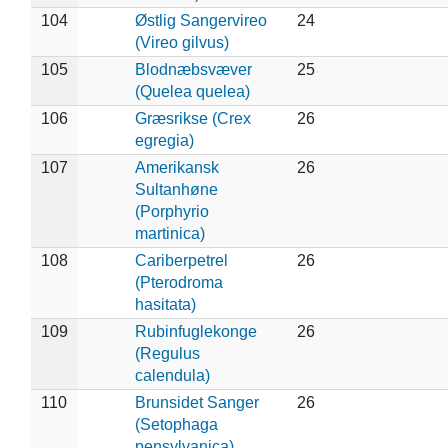
104
Østlig Sangervireo
24
(Vireo gilvus)
105
Blodnæbsvæver
25
(Quelea quelea)
106
Græsrikse (Crex
26
egregia)
107
Amerikansk
26
Sultanhøne
(Porphyrio
martinica)
108
Cariberpetrel
26
(Pterodroma
hasitata)
109
Rubinfuglekonge
26
(Regulus
calendula)
110
Brunsidet Sanger
26
(Setophaga
pensylvanica)