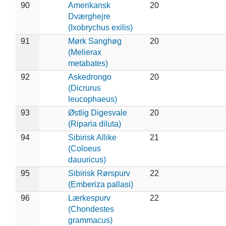
90
Amerikansk
20
Dværghejre
(Ixobrychus exilis)
91
Mørk Sanghøg
20
(Melierax
metabates)
92
Askedrongo
20
(Dicrurus
leucophaeus)
93
Østlig Digesvale
20
(Riparia diluta)
94
Sibirisk Allike
21
(Coloeus
dauuricus)
95
Sibirisk Rørspurv
22
(Emberiza pallasi)
96
Lærkespurv
22
(Chondestes
grammacus)