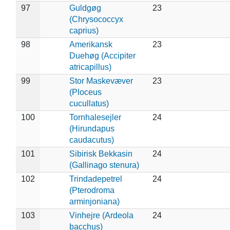
97
Guldgøg
23
(Chrysococcyx
caprius)
98
Amerikansk
23
Duehøg (Accipiter
atricapillus)
99
Stor Maskevæver
23
(Ploceus
cucullatus)
100
Tornhalesejler
24
(Hirundapus
caudacutus)
101
Sibirisk Bekkasin
24
(Gallinago stenura)
102
Trindadepetrel
24
(Pterodroma
arminjoniana)
103
Vinhejre (Ardeola
24
bacchus)