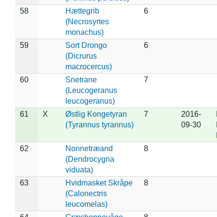
58
Hættegrib
6
(Necrosyrtes
monachus)
59
Sort Drongo
6
(Dicrurus
macrocercus)
60
Snetrane
7
(Leucogeranus
leucogeranus)
61
X
Østlig Kongetyran
7
2016-
(Tyrannus tyrannus)
09-30
62
Nonnetræand
8
(Dendrocygna
viduata)
63
Hvidmasket Skråpe
8
(Calonectris
leucomelas)