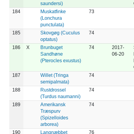
saundersi)
184
Muskatfinke
73
(Lonchura
punctulata)
185
Skovgøg (Cuculus
74
optatus)
186
X
Brunbuget
74
2017-
Sandhøne
06-20
(Pterocles exustus)
187
Willet (Tringa
74
semipalmata)
188
Rustdrossel
74
(Turdus naumanni)
189
Amerikansk
74
Træspurv
(Spizelloides
arborea)
190
Langnæbbet
76