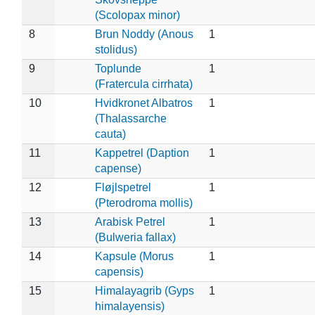
(Scolopax minor)
8
Brun Noddy (Anous
1
stolidus)
9
Toplunde
1
(Fratercula cirrhata)
10
Hvidkronet Albatros
1
(Thalassarche
cauta)
11
Kappetrel (Daption
1
capense)
12
Fløjlspetrel
1
(Pterodroma mollis)
13
Arabisk Petrel
1
(Bulweria fallax)
14
Kapsule (Morus
1
capensis)
15
Himalayagrib (Gyps
1
himalayensis)