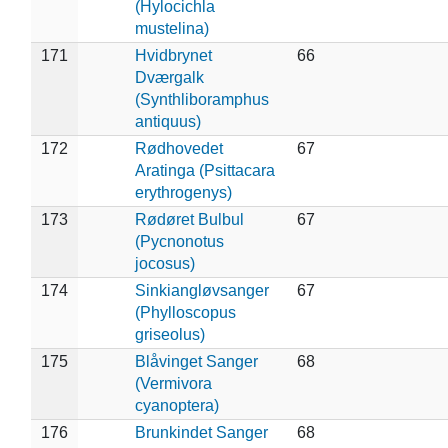
(Hylocichla
mustelina)
171
Hvidbrynet
66
Dværgalk
(Synthliboramphus
antiquus)
172
Rødhovedet
67
Aratinga (Psittacara
erythrogenys)
173
Rødøret Bulbul
67
(Pycnonotus
jocosus)
174
Sinkiangløvsanger
67
(Phylloscopus
griseolus)
175
Blåvinget Sanger
68
(Vermivora
cyanoptera)
176
Brunkindet Sanger
68