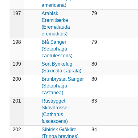
americana)
197
Arabisk
79
Eremitlærke
(Eremalauda
eremodites)
198
Blå Sanger
79
(Setophaga
caerulescens)
199
Sort Bynkefugl
80
(Saxicola caprata)
200
Brunbrystet Sanger
80
(Setophaga
castanea)
201
Rustrygget
83
Skovdrossel
(Catharus
fuscescens)
202
Sibirisk Gråklire
84
(Tringa brevipes)