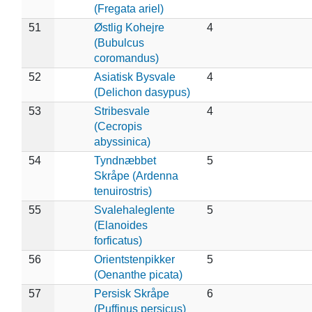
(Fregata ariel)
51
Østlig Kohejre
4
(Bubulcus
coromandus)
52
Asiatisk Bysvale
4
(Delichon dasypus)
53
Stribesvale
4
(Cecropis
abyssinica)
54
Tyndnæbbet
5
Skråpe (Ardenna
tenuirostris)
55
Svalehaleglente
5
(Elanoides
forficatus)
56
Orientstenpikker
5
(Oenanthe picata)
57
Persisk Skråpe
6
(Puffinus persicus)