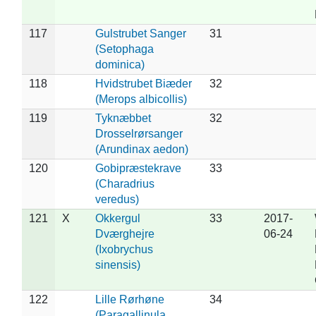
117
Gulstrubet Sanger
31
(Setophaga
dominica)
118
Hvidstrubet Biæder
32
(Merops albicollis)
119
Tyknæbbet
32
Drosselrørsanger
(Arundinax aedon)
120
Gobipræstekrave
33
(Charadrius
veredus)
121
X
Okkergul
33
2017-
Dværghejre
06-24
(Ixobrychus
sinensis)
122
Lille Rørhøne
34
(Paragallinula