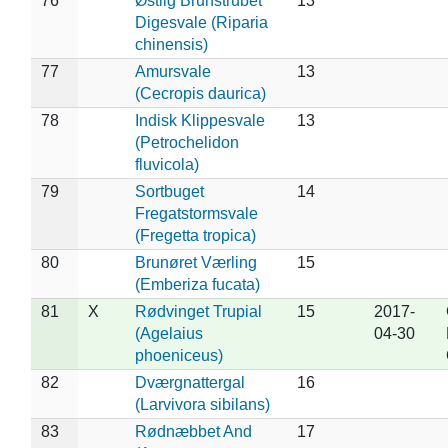
76
Østlig Brunstrubet
13
Digesvale (Riparia
chinensis)
77
Amursvale
13
(Cecropis daurica)
78
Indisk Klippesvale
13
(Petrochelidon
fluvicola)
79
Sortbuget
14
Fregatstormsvale
(Fregetta tropica)
80
Brunøret Værling
15
(Emberiza fucata)
81
X
Rødvinget Trupial
15
2017-
(Agelaius
04-30
phoeniceus)
82
Dværgnattergal
16
(Larvivora sibilans)
83
Rødnæbbet And
17