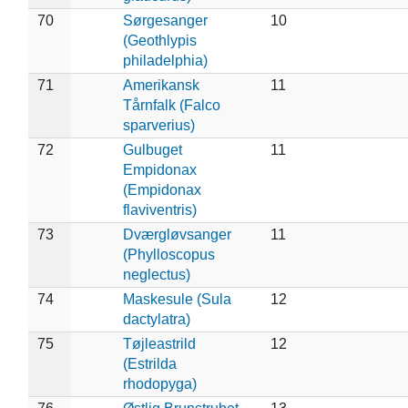
70
Sørgesanger
10
(Geothlypis
philadelphia)
71
Amerikansk
11
Tårnfalk (Falco
sparverius)
72
Gulbuget
11
Empidonax
(Empidonax
flaviventris)
73
Dværgløvsanger
11
(Phylloscopus
neglectus)
74
Maskesule (Sula
12
dactylatra)
75
Tøjleastrild
12
(Estrilda
rhodopyga)