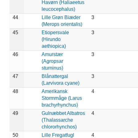
Havørn (Haliaeetus
leucocephalus)
44
Lille Grøn Biæder
3
(Merops orientalis)
45
Etiopersvale
3
(Hirundo
aethiopica)
46
Amurstær
3
(Agropsar
sturninus)
47
Blånattergal
3
(Larvivora cyane)
48
Amerikansk
4
Stormmåge (Larus
brachyrhynchus)
49
Gulnæbbet Albatros
4
(Thalassarche
chlororhynchos)
50
Lille Fregatfugl
4