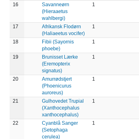
16
Savanneørn
1
(Hieraaetus
wahlbergi)
17
Afrikansk Flodørn
1
(Haliaeetus vocifer)
18
Fibii (Sayornis
1
phoebe)
19
Brunisset Lærke
1
(Eremopterix
signatus)
20
Amurrødstjert
1
(Phoenicurus
auroreus)
21
Gulhovedet Trupial
1
(Xanthocephalus
xanthocephalus)
22
Cyanblå Sanger
1
(Setophaga
cerulea)