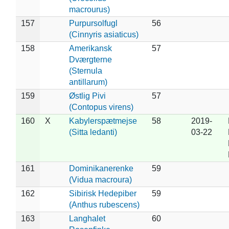
macrourus)
157
Purpursolfugl
56
(Cinnyris asiaticus)
158
Amerikansk
57
Dværgterne
(Sternula
antillarum)
159
Østlig Pivi
57
(Contopus virens)
160
X
Kabylerspætmejse
58
2019-
(Sitta ledanti)
03-22
161
Dominikanerenke
59
(Vidua macroura)
162
Sibirisk Hedepiber
59
(Anthus rubescens)
163
Langhalet
60