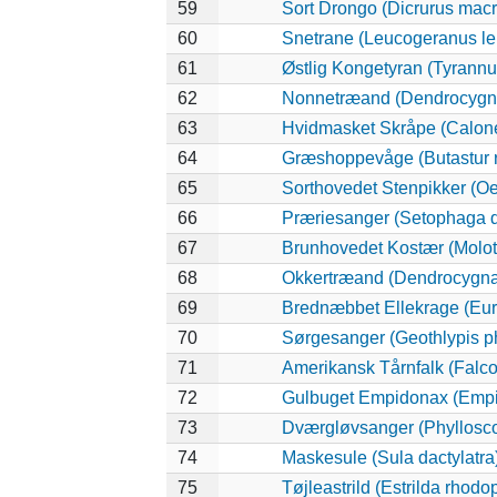
59
Sort Drongo (Dicrurus mac
60
Snetrane (Leucogeranus l
61
Østlig Kongetyran (Tyrannu
62
Nonnetræand (Dendrocygna
63
Hvidmasket Skråpe (Calone
64
Græshoppevåge (Butastur r
65
Sorthovedet Stenpikker (Oe
66
Præriesanger (Setophaga d
67
Brunhovedet Kostær (Moloth
68
Okkertræand (Dendrocygna 
69
Brednæbbet Ellekrage (Eur
70
Sørgesanger (Geothlypis ph
71
Amerikansk Tårnfalk (Falco
72
Gulbuget Empidonax (Empid
73
Dværgløvsanger (Phyllosco
74
Maskesule (Sula dactylatra
75
Tøjleastrild (Estrilda rhodo