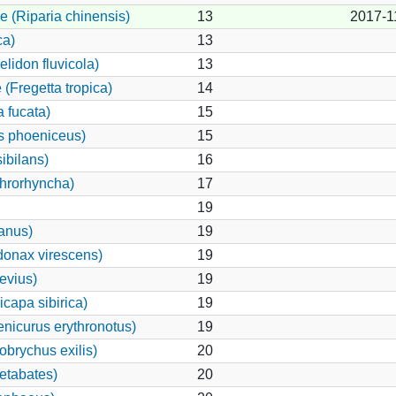
e (Riparia chinensis)
13
2017-1
ca)
13
elidon fluvicola)
13
(Fregetta tropica)
14
 fucata)
15
s phoeniceus)
15
ibilans)
16
hrorhyncha)
17
19
canus)
19
onax virescens)
19
evius)
19
capa sibirica)
19
nicurus erythronotus)
19
brychus exilis)
20
etabates)
20