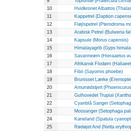
9
Toplunde (Fratercula cirrha
10
Hvidkronet Albatros (Thala
11
Kappetrel (Daption capens
12
Fløjlspetrel (Pterodroma mo
13
Arabisk Petrel (Bulweria fal
14
Kapsule (Morus capensis)
15
Himalayagrib (Gyps himala
16
Savanneørn (Hieraaetus wa
17
Afrikansk Flodørn (Haliaeet
18
Fibii (Sayornis phoebe)
19
Brunisset Lærke (Eremopter
20
Amurrødstjert (Phoenicurus
21
Gulhovedet Trupial (Xanth
22
Cyanblå Sanger (Setophag
23
Mossanger (Setophaga pa
24
Kaneland (Spatula cyanopt
25
Rødøjet And (Netta erythro