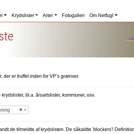
er
Krydslister
Arter
Fotogalleri
Om Netfugl
iste
, der er truffet inden for VP's grænser.
krydslister, bl.a. årsartslister, kommuner, osv.
×
sning
andt de tilmeldte af krydslisten. De såkaldte 'blockers'! Definition