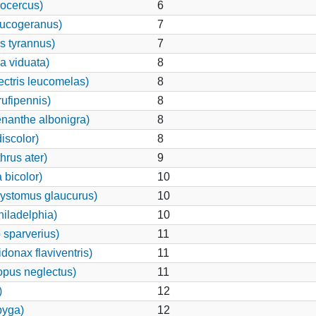
rocercus)
6
eucogeranus)
7
s tyrannus)
7
 viduata)
8
ctris leucomelas)
8
ufipennis)
8
nanthe albonigra)
8
iscolor)
8
rus ater)
9
bicolor)
10
ystomus glaucurus)
10
iladelphia)
10
 sparverius)
11
onax flaviventris)
11
pus neglectus)
11
)
12
pyga)
12