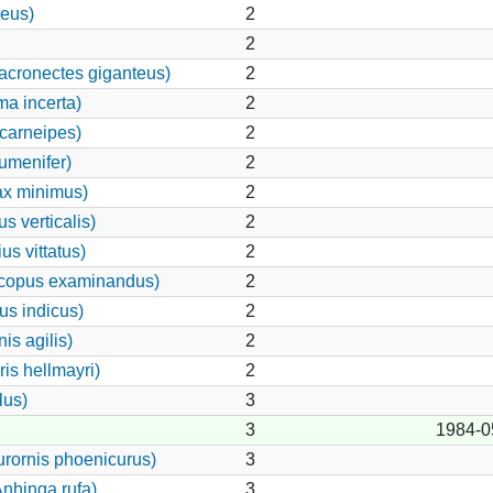
eus)
2
2
cronectes giganteus)
2
ma incerta)
2
carneipes)
2
umenifer)
2
ax minimus)
2
s verticalis)
2
s vittatus)
2
copus examinandus)
2
us indicus)
2
is agilis)
2
is hellmayri)
2
lus)
3
3
1984-0
rornis phoenicurus)
3
Anhinga rufa)
3