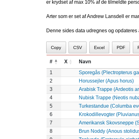
er krydset af max 10% af de tilmeldte pers
Arter som er set af Andrew Lansdell er ma
Denne sides data udregnes og opdateres au
Copy
CSV
Excel
PDF
#
X
Navn
1
Sporegås (Plectropterus g
2
Horussejler (Apus horus)
3
Arabisk Trappe (Ardeotis a
4
Nubisk Trappe (Neotis nub
5
Turkestandue (Columba ev
6
Krokodillevogter (Pluvianu
7
Amerikansk Skovsneppe (S
8
Brun Noddy (Anous stolidu