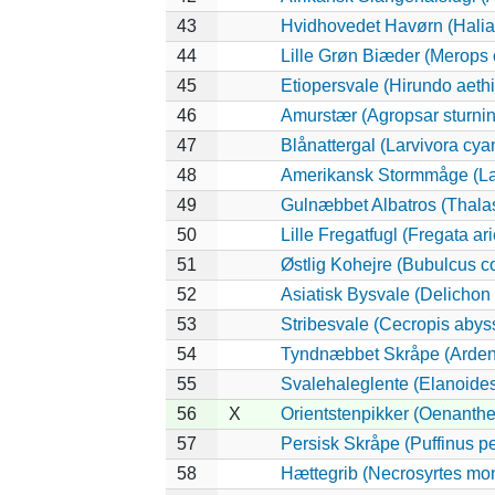
43
Hvidhovedet Havørn (Halia
44
Lille Grøn Biæder (Merops o
45
Etiopersvale (Hirundo aeth
46
Amurstær (Agropsar sturni
47
Blånattergal (Larvivora cya
48
Amerikansk Stormmåge (La
49
Gulnæbbet Albatros (Thala
50
Lille Fregatfugl (Fregata ari
51
Østlig Kohejre (Bubulcus 
52
Asiatisk Bysvale (Delichon
53
Stribesvale (Cecropis abys
54
Tyndnæbbet Skråpe (Ardenn
55
Svalehaleglente (Elanoides 
56
X
Orientstenpikker (Oenanthe
57
Persisk Skråpe (Puffinus pe
58
Hættegrib (Necrosyrtes mo