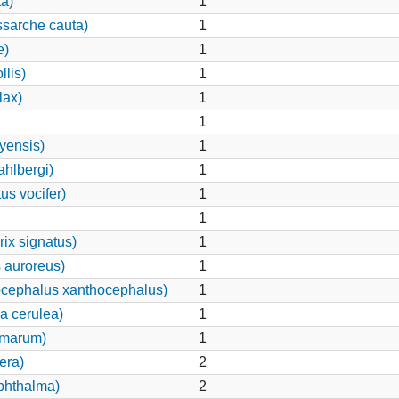
ta)
1
ssarche cauta)
1
e)
1
llis)
1
lax)
1
1
yensis)
1
hlbergi)
1
us vocifer)
1
1
ix signatus)
1
 auroreus)
1
ocephalus xanthocephalus)
1
a cerulea)
1
lmarum)
1
era)
2
phthalma)
2