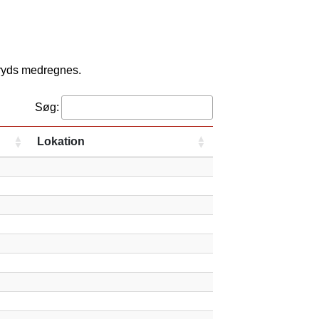
kryds medregnes.
Søg:
Lokation