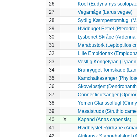
26
Koel (Eudynamys scolopac
27
Vegamåge (Larus vegae)
28
Sydlig Kæmpestormfugl (Ma
29
Hvidbuget Petrel (Pterodro
30
Lysbenet Skråpe (Ardenna 
31
Marabustork (Leptoptilos cr
32
Lille Empidonax (Empidon
33
Vestlig Kongetyran (Tyrannu
34
Brunrygget Tornskade (Laniu
35
Kamchatkasanger (Phyllos
36
Skovvipstjert (Dendronanth
37
Connecticutsanger (Opororn
38
Yemen Glanssolfugl (Cinnyr
39
Masaistruds (Struthio came
40
X
Kapand (Anas capensis)
41
Hvidbrystet Rørhøne (Amau
42
Afrikansk Slangehalsfugl (