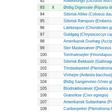
92
Askedrongo (Dicrurus leuc
93
X
Østlig Digesvale (Riparia di
94
Sibirisk Allike (Coloeus da
95
Sibirisk Rørspurv (Emberiza
96
Lærkespurv (Chondestes 
97
Guldgøg (Chrysococcyx cap
98
Amerikansk Duehøg (Accipit
99
Stor Maskevæver (Ploceus 
100
Tornhalesejler (Hirundapus
101
Sibirisk Bekkasin (Gallinag
102
Trindadepetrel (Pterodroma
103
Vinhejre (Ardeola bacchus)
104
Østlig Sangervireo (Vireo g
105
Blodnæbsvæver (Quelea q
106
Græsrikse (Crex egregia)
107
Amerikansk Sultanhøne (Po
108
Cariberpetrel (Pterodroma h