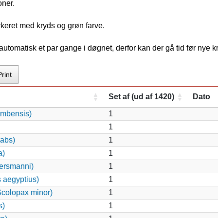
oner.
rkeret med kryds og grøn farve.
tomatisk et par gange i døgnet, derfor kan der gå tid før nye 
Print
Set af (ud af 1420)
Dato
ambensis)
1
1
rabs)
1
a)
1
ersmanni)
1
s aegyptius)
1
colopax minor)
1
s)
1