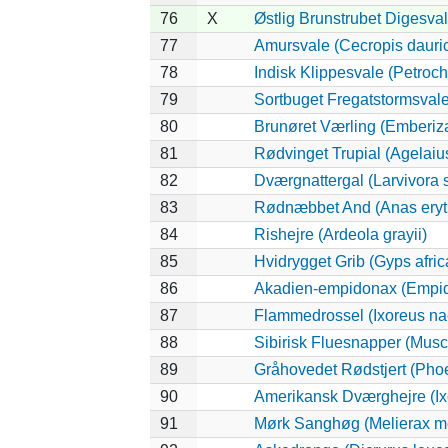
76
X
Østlig Brunstrubet Digesval
77
Amursvale (Cecropis dauri
78
Indisk Klippesvale (Petroch
79
Sortbuget Fregatstormsvale 
80
Brunøret Værling (Emberiza
81
Rødvinget Trupial (Agelaiu
82
Dværgnattergal (Larvivora s
83
Rødnæbbet And (Anas eryt
84
Rishejre (Ardeola grayii)
85
Hvidrygget Grib (Gyps afri
86
Akadien-empidonax (Empid
87
Flammedrossel (Ixoreus na
88
Sibirisk Fluesnapper (Musci
89
Gråhovedet Rødstjert (Phoe
90
Amerikansk Dværghejre (Ixo
91
Mørk Sanghøg (Melierax m