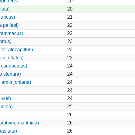
ophaeus)
20
luta)
20
uuricus)
21
 pallasi)
22
grammacus)
22
rius)
23
er atricapillus)
23
cucullatus)
23
 caudacutus)
24
o stenura)
24
 arminjoniana)
24
24
ilvus)
24
uelea)
25
26
rphyrio martinica)
26
asitata)
26