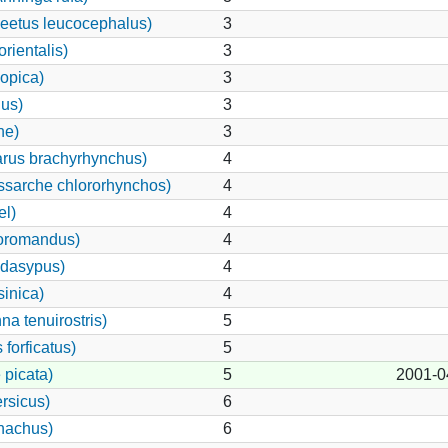
eetus leucocephalus)
3
rientalis)
3
iopica)
3
nus)
3
ne)
3
rus brachyrhynchus)
4
ssarche chlororhynchos)
4
el)
4
coromandus)
4
 dasypus)
4
sinica)
4
a tenuirostris)
5
forficatus)
5
 picata)
5
2001-0
rsicus)
6
nachus)
6