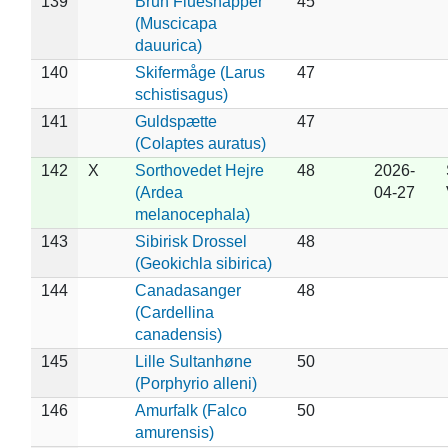
139
Brun Fluesnapper
45
(Muscicapa
dauurica)
140
Skifermåge (Larus
47
schistisagus)
141
Guldspætte
47
(Colaptes auratus)
142
X
Sorthovedet Hejre
48
2026-
(Ardea
04-27
melanocephala)
143
Sibirisk Drossel
48
(Geokichla sibirica)
144
Canadasanger
48
(Cardellina
canadensis)
145
Lille Sultanhøne
50
(Porphyrio alleni)
146
Amurfalk (Falco
50
amurensis)