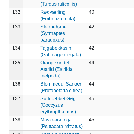
(Turdus ruficollis)
132
Rødværling
40
(Emberiza rutila)
133
Steppehøne
42
(Syrrhaptes
paradoxus)
134
Tajgabekkasin
42
(Gallinago megala)
135
Orangekindet
44
Astrild (Estrilda
melpoda)
136
Blommegul Sanger
44
(Protonotaria citrea)
137
Sortnæbbet Gøg
45
(Coccyzus
erythropthalmus)
138
Maskearatinga
45
(Psittacara mitratus)