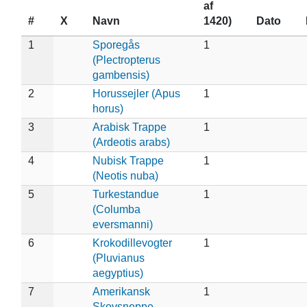
af
#
X
Navn
1420)
Dato
1
Sporegås
1
(Plectropterus
gambensis)
2
Horussejler (Apus
1
horus)
3
Arabisk Trappe
1
(Ardeotis arabs)
4
Nubisk Trappe
1
(Neotis nuba)
5
Turkestandue
1
(Columba
eversmanni)
6
Krokodillevogter
1
(Pluvianus
aegyptius)
7
Amerikansk
1
Skovsneppe