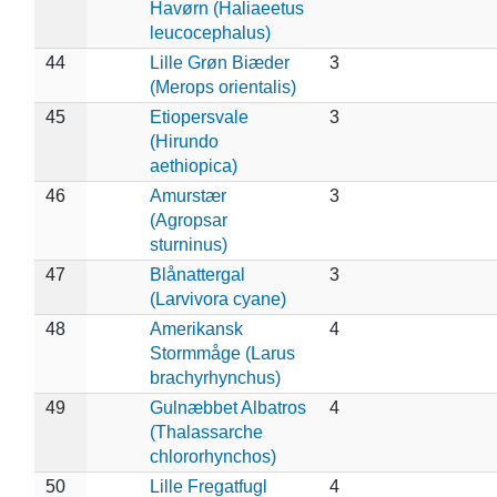
Havørn (Haliaeetus
leucocephalus)
44
Lille Grøn Biæder
3
(Merops orientalis)
45
Etiopersvale
3
(Hirundo
aethiopica)
46
Amurstær
3
(Agropsar
sturninus)
47
Blånattergal
3
(Larvivora cyane)
48
Amerikansk
4
Stormmåge (Larus
brachyrhynchus)
49
Gulnæbbet Albatros
4
(Thalassarche
chlororhynchos)
50
Lille Fregatfugl
4