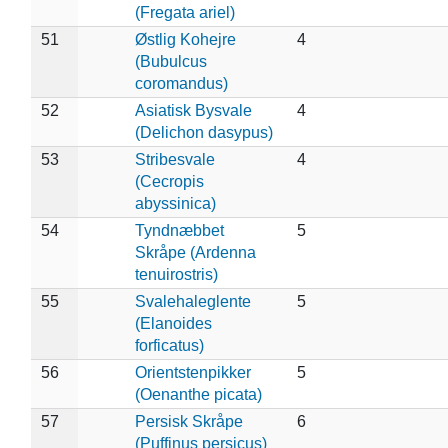
(Fregata ariel)
51
Østlig Kohejre
4
(Bubulcus
coromandus)
52
Asiatisk Bysvale
4
(Delichon dasypus)
53
Stribesvale
4
(Cecropis
abyssinica)
54
Tyndnæbbet
5
Skråpe (Ardenna
tenuirostris)
55
Svalehaleglente
5
(Elanoides
forficatus)
56
Orientstenpikker
5
(Oenanthe picata)
57
Persisk Skråpe
6
(Puffinus persicus)