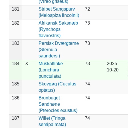
(Vireo griseus)
181
Stribet Sangspurv
72
(Melospiza lincolnii)
182
Afrikansk Saksnæb
73
(Rynchops
flavirostris)
183
Persisk Dværgterne
73
(Sternula
saundersi)
184
X
Muskatfinke
73
2025-
(Lonchura
10-20
punctulata)
185
Skovgøg (Cuculus
74
optatus)
186
Brunbuget
74
Sandhøne
(Pterocles exustus)
187
Willet (Tringa
74
semipalmata)