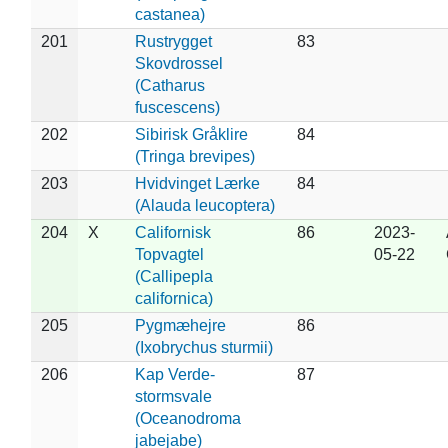
castanea)
201
Rustrygget
83
Skovdrossel
(Catharus
fuscescens)
202
Sibirisk Gråklire
84
(Tringa brevipes)
203
Hvidvinget Lærke
84
(Alauda leucoptera)
204
X
Californisk
86
2023-
Topvagtel
05-22
(Callipepla
californica)
205
Pygmæhejre
86
(Ixobrychus sturmii)
206
Kap Verde-
87
stormsvale
(Oceanodroma
jabejabe)