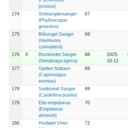
jocosus)
174
Sinkiangløvsanger
67
(Phylloscopus
griseolus)
175
Blåvinget Sanger
68
(Vermivora
cyanoptera)
176
X
Brunkindet Sanger
68
2025-
(Setophaga tigrina)
10-12
177
Gylden Natravn
69
(Caprimulgus
eximius)
178
Sortkronet Sanger
69
(Cardellina pusilla)
179
Elle-empidonax
70
(Empidonax
alnorum)
180
Hvidøjet Vireo
72