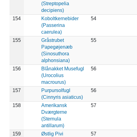
(Streptopelia
decipiens)
154
Koboltkernebider
54
(Passerina
caerulea)
155
Gråstrubet
55
Papegøjenæb
(Sinosuthora
alphonsiana)
156
Blånakket Musefugl
56
(Urocolius
macrourus)
157
Purpursolfugl
56
(Cinnyris asiaticus)
158
Amerikansk
57
Dværgterne
(Sternula
antillarum)
159
Østlig Pivi
57