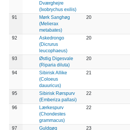
Dværghejre
(Ixobrychus exilis)
91
Mørk Sanghøg
20
(Melierax
metabates)
92
Askedrongo
20
(Dicrurus
leucophaeus)
93
Østlig Digesvale
20
(Riparia diluta)
94
Sibirisk Allike
21
(Coloeus
dauuricus)
95
Sibirisk Rørspurv
22
(Emberiza pallasi)
96
Lærkespurv
22
(Chondestes
grammacus)
97
Guldgøg
23