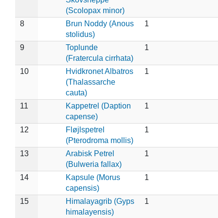
(Scolopax minor)
8
Brun Noddy (Anous
1
stolidus)
9
Toplunde
1
(Fratercula cirrhata)
10
Hvidkronet Albatros
1
(Thalassarche
cauta)
11
Kappetrel (Daption
1
capense)
12
Fløjlspetrel
1
(Pterodroma mollis)
13
Arabisk Petrel
1
(Bulweria fallax)
14
Kapsule (Morus
1
capensis)
15
Himalayagrib (Gyps
1
himalayensis)