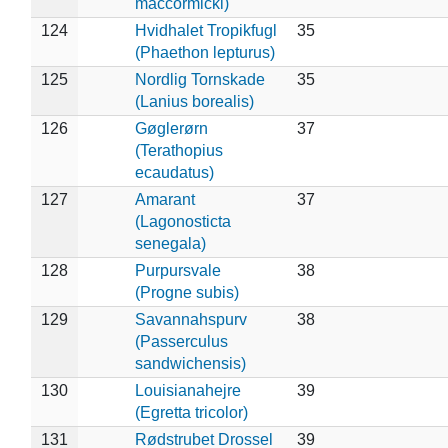
maccormicki)
124
Hvidhalet Tropikfugl
35
(Phaethon lepturus)
125
Nordlig Tornskade
35
(Lanius borealis)
126
Gøglerørn
37
(Terathopius
ecaudatus)
127
Amarant
37
(Lagonosticta
senegala)
128
Purpursvale
38
(Progne subis)
129
Savannahspurv
38
(Passerculus
sandwichensis)
130
Louisianahejre
39
(Egretta tricolor)
131
Rødstrubet Drossel
39