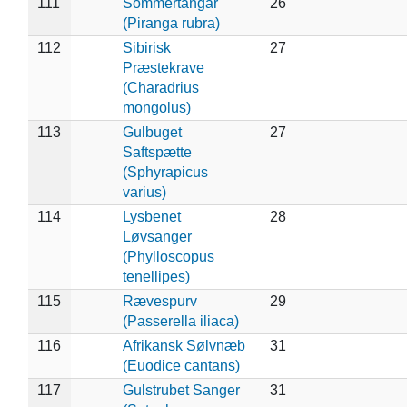
111
Sommertangar
26
(Piranga rubra)
112
Sibirisk
27
Præstekrave
(Charadrius
mongolus)
113
Gulbuget
27
Saftspætte
(Sphyrapicus
varius)
114
Lysbenet
28
Løvsanger
(Phylloscopus
tenellipes)
115
Rævespurv
29
(Passerella iliaca)
116
Afrikansk Sølvnæb
31
(Euodice cantans)
117
Gulstrubet Sanger
31