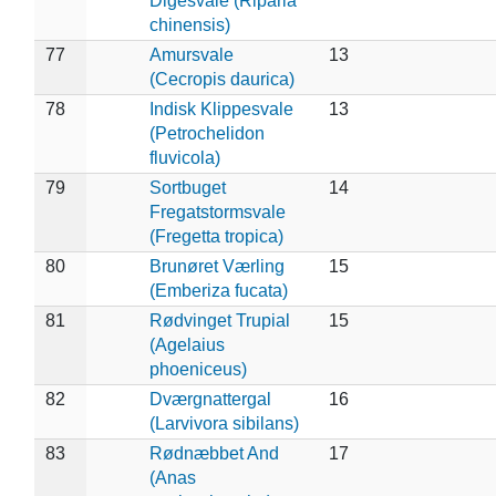
Digesvale (Riparia
chinensis)
77
Amursvale
13
(Cecropis daurica)
78
Indisk Klippesvale
13
(Petrochelidon
fluvicola)
79
Sortbuget
14
Fregatstormsvale
(Fregetta tropica)
80
Brunøret Værling
15
(Emberiza fucata)
81
Rødvinget Trupial
15
(Agelaius
phoeniceus)
82
Dværgnattergal
16
(Larvivora sibilans)
83
Rødnæbbet And
17
(Anas