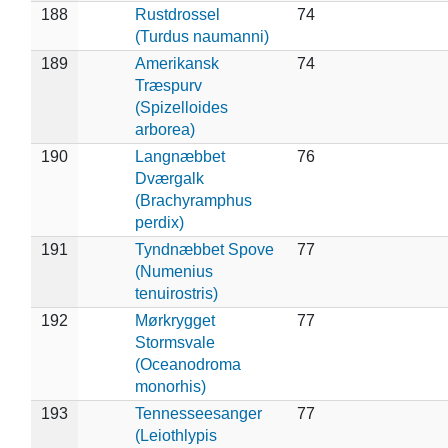
188
Rustdrossel
74
(Turdus naumanni)
189
Amerikansk
74
Træspurv
(Spizelloides
arborea)
190
Langnæbbet
76
Dværgalk
(Brachyramphus
perdix)
191
Tyndnæbbet Spove
77
(Numenius
tenuirostris)
192
Mørkrygget
77
Stormsvale
(Oceanodroma
monorhis)
193
Tennesseesanger
77
(Leiothlypis