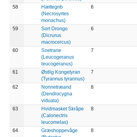
58
Hættegrib
6
(Necrosyrtes
monachus)
59
Sort Drongo
6
(Dicrurus
macrocercus)
60
Snetrane
7
(Leucogeranus
leucogeranus)
61
Østlig Kongetyran
7
(Tyrannus tyrannus)
62
Nonnetræand
8
(Dendrocygna
viduata)
63
Hvidmasket Skråpe
8
(Calonectris
leucomelas)
64
Græshoppevåge
8