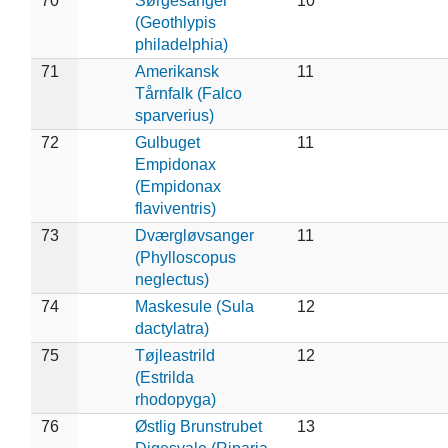
70
Sørgesanger
10
(Geothlypis
philadelphia)
71
Amerikansk
11
Tårnfalk (Falco
sparverius)
72
Gulbuget
11
Empidonax
(Empidonax
flaviventris)
73
Dværgløvsanger
11
(Phylloscopus
neglectus)
74
Maskesule (Sula
12
dactylatra)
75
Tøjleastrild
12
(Estrilda
rhodopyga)
76
Østlig Brunstrubet
13