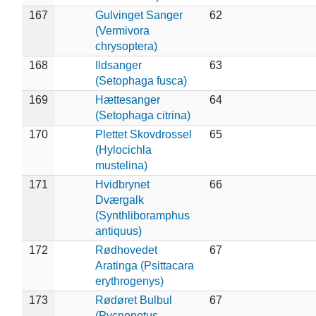
167
Gulvinget Sanger
62
(Vermivora
chrysoptera)
168
Ildsanger
63
(Setophaga fusca)
169
Hættesanger
64
(Setophaga citrina)
170
Plettet Skovdrossel
65
(Hylocichla
mustelina)
171
Hvidbrynet
66
Dværgalk
(Synthliboramphus
antiquus)
172
Rødhovedet
67
Aratinga (Psittacara
erythrogenys)
173
Rødøret Bulbul
67
(Pycnonotus