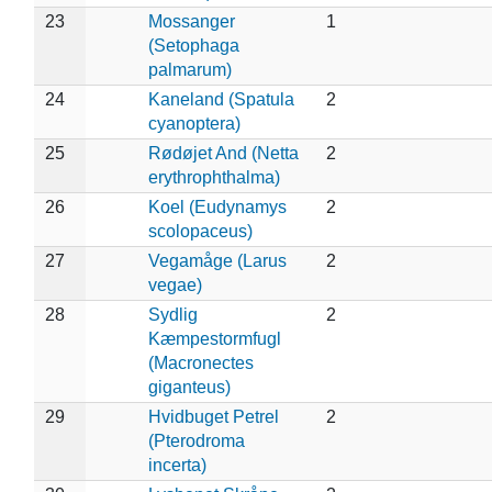
23
Mossanger
1
(Setophaga
palmarum)
24
Kaneland (Spatula
2
cyanoptera)
25
Rødøjet And (Netta
2
erythrophthalma)
26
Koel (Eudynamys
2
scolopaceus)
27
Vegamåge (Larus
2
vegae)
28
Sydlig
2
Kæmpestormfugl
(Macronectes
giganteus)
29
Hvidbuget Petrel
2
(Pterodroma
incerta)