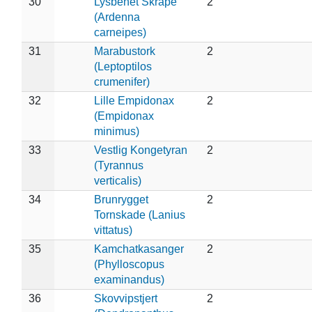
30
Lysbenet Skråpe
2
(Ardenna
carneipes)
31
Marabustork
2
(Leptoptilos
crumenifer)
32
Lille Empidonax
2
(Empidonax
minimus)
33
Vestlig Kongetyran
2
(Tyrannus
verticalis)
34
Brunrygget
2
Tornskade (Lanius
vittatus)
35
Kamchatkasanger
2
(Phylloscopus
examinandus)
36
Skovvipstjert
2