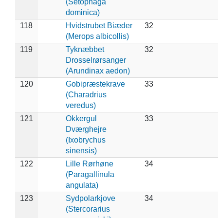
(Setophaga
dominica)
118
Hvidstrubet Biæder
32
(Merops albicollis)
119
Tyknæbbet
32
Drosselrørsanger
(Arundinax aedon)
120
Gobipræstekrave
33
(Charadrius
veredus)
121
Okkergul
33
Dværghejre
(Ixobrychus
sinensis)
122
Lille Rørhøne
34
(Paragallinula
angulata)
123
Sydpolarkjove
34
(Stercorarius