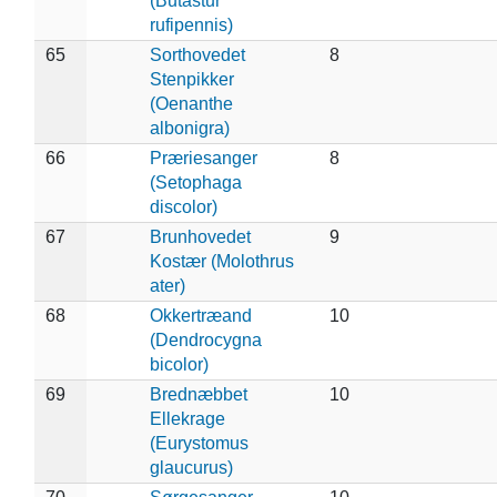
(Butastur
rufipennis)
65
Sorthovedet
8
Stenpikker
(Oenanthe
albonigra)
66
Præriesanger
8
(Setophaga
discolor)
67
Brunhovedet
9
Kostær (Molothrus
ater)
68
Okkertræand
10
(Dendrocygna
bicolor)
69
Brednæbbet
10
Ellekrage
(Eurystomus
glaucurus)