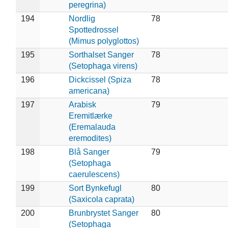
peregrina)
194
Nordlig
78
Spottedrossel
(Mimus polyglottos)
195
Sorthalset Sanger
78
(Setophaga virens)
196
Dickcissel (Spiza
78
americana)
197
Arabisk
79
Eremitlærke
(Eremalauda
eremodites)
198
Blå Sanger
79
(Setophaga
caerulescens)
199
Sort Bynkefugl
80
(Saxicola caprata)
200
Brunbrystet Sanger
80
(Setophaga