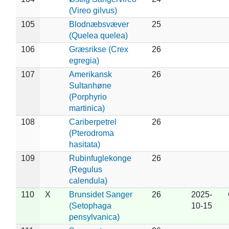
(Vireo gilvus)
105
Blodnæbsvæver
25
(Quelea quelea)
106
Græsrikse (Crex
26
egregia)
107
Amerikansk
26
Sultanhøne
(Porphyrio
martinica)
108
Cariberpetrel
26
(Pterodroma
hasitata)
109
Rubinfuglekonge
26
(Regulus
calendula)
110
X
Brunsidet Sanger
26
2025-
(Setophaga
10-15
pensylvanica)