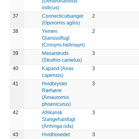
(Dendronanthus
indicus)
37
Connecticutsanger
2
(Oporornis agilis)
38
Yemen
2
Glanssolfugl
(Cinnyris hellmayri)
39
Masaistruds
3
(Struthio camelus)
40
Kapand (Anas
3
capensis)
41
Hvidbrystet
3
Rørhøne
(Amaurornis
phoenicurus)
42
Afrikansk
3
Slangehalsfugl
(Anhinga rufa)
43
Hvidhovedet
3