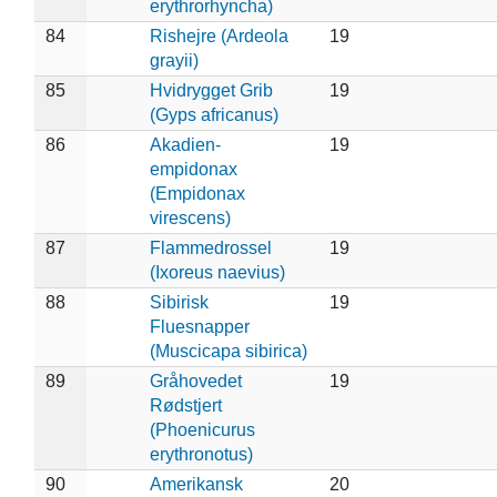
erythrorhyncha)
84
Rishejre (Ardeola
19
grayii)
85
Hvidrygget Grib
19
(Gyps africanus)
86
Akadien-
19
empidonax
(Empidonax
virescens)
87
Flammedrossel
19
(Ixoreus naevius)
88
Sibirisk
19
Fluesnapper
(Muscicapa sibirica)
89
Gråhovedet
19
Rødstjert
(Phoenicurus
erythronotus)
90
Amerikansk
20