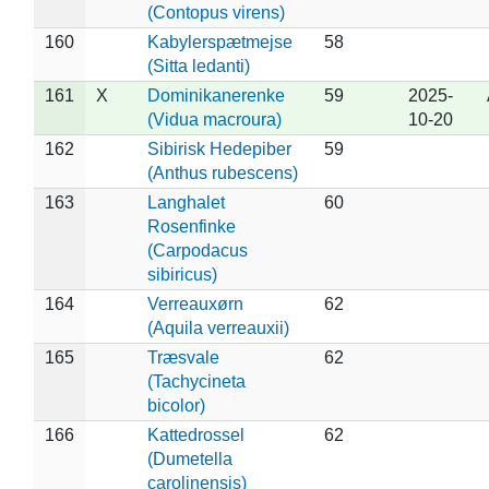
(Contopus virens)
160
Kabylerspætmejse
58
(Sitta ledanti)
161
X
Dominikanerenke
59
2025-
(Vidua macroura)
10-20
162
Sibirisk Hedepiber
59
(Anthus rubescens)
163
Langhalet
60
Rosenfinke
(Carpodacus
sibiricus)
164
Verreauxørn
62
(Aquila verreauxii)
165
Træsvale
62
(Tachycineta
bicolor)
166
Kattedrossel
62
(Dumetella
carolinensis)