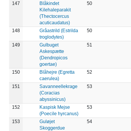
147
Blåkindet
50
Kilehaleparakit
(Thectocercus
acuticaudatus)
148
Gråastrild (Estrilda
50
troglodytes)
149
Gulbuget
51
Askespætte
(Dendropicos
goertae)
150
Blåhejre (Egretta
52
caerulea)
151
Savanneellekrage
53
(Coracias
abyssinicus)
152
Kaspisk Mejse
53
(Poecile hyrcanus)
153
Guløjet
54
Skoggerdue