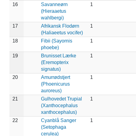
16
Savanneørn
1
(Hieraaetus
wahlbergi)
17
Afrikansk Flodørn
1
(Haliaeetus vocifer)
18
Fibii (Sayornis
1
phoebe)
19
Brunisset Lærke
1
(Eremopterix
signatus)
20
Amurrødstjert
1
(Phoenicurus
auroreus)
21
Gulhovedet Trupial
1
(Xanthocephalus
xanthocephalus)
22
Cyanblå Sanger
1
(Setophaga
cerulea)