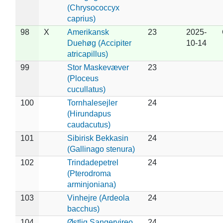
(Chrysococcyx
caprius)
98
X
Amerikansk
23
2025-
Duehøg (Accipiter
10-14
atricapillus)
99
Stor Maskevæver
23
(Ploceus
cucullatus)
100
Tornhalesejler
24
(Hirundapus
caudacutus)
101
Sibirisk Bekkasin
24
(Gallinago stenura)
102
Trindadepetrel
24
(Pterodroma
arminjoniana)
103
Vinhejre (Ardeola
24
bacchus)
104
Østlig Sangervireo
24