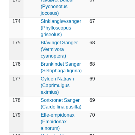
(Pycnonotus
jocosus)
174
Sinkiangløvsanger
67
(Phylloscopus
griseolus)
175
Blåvinget Sanger
68
(Vermivora
cyanoptera)
176
Brunkindet Sanger
68
(Setophaga tigrina)
177
Gylden Natravn
69
(Caprimulgus
eximius)
178
Sortkronet Sanger
69
(Cardellina pusilla)
179
Elle-empidonax
70
(Empidonax
alnorum)