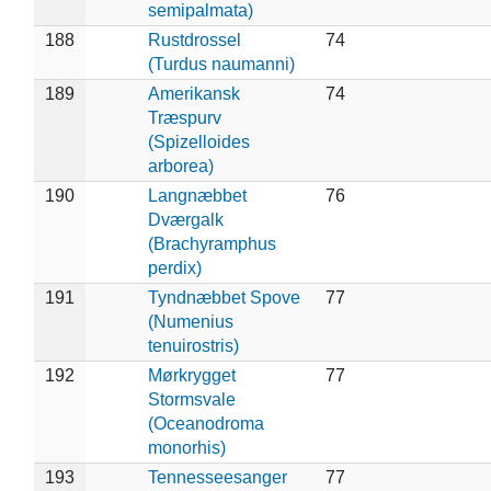
semipalmata)
188
Rustdrossel
74
(Turdus naumanni)
189
Amerikansk
74
Træspurv
(Spizelloides
arborea)
190
Langnæbbet
76
Dværgalk
(Brachyramphus
perdix)
191
Tyndnæbbet Spove
77
(Numenius
tenuirostris)
192
Mørkrygget
77
Stormsvale
(Oceanodroma
monorhis)
193
Tennesseesanger
77