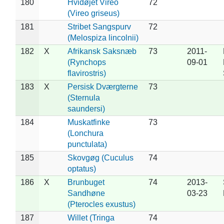
180
Hvidøjet Vireo
72
(Vireo griseus)
181
Stribet Sangspurv
72
(Melospiza lincolnii)
182
X
Afrikansk Saksnæb
73
2011-
(Rynchops
09-01
flavirostris)
183
X
Persisk Dværgterne
73
(Sternula
saundersi)
184
Muskatfinke
73
(Lonchura
punctulata)
185
Skovgøg (Cuculus
74
optatus)
186
X
Brunbuget
74
2013-
Sandhøne
03-23
(Pterocles exustus)
187
Willet (Tringa
74