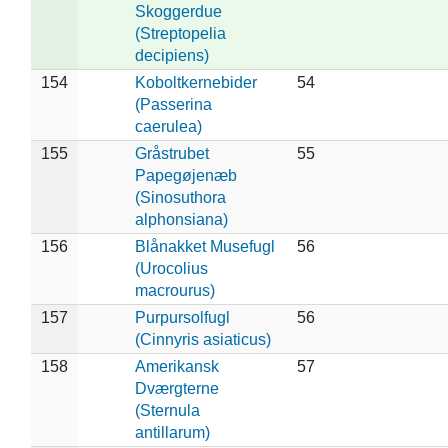
Skoggerdue
(Streptopelia
decipiens)
154
Koboltkernebider
54
(Passerina
caerulea)
155
Gråstrubet
55
Papegøjenæb
(Sinosuthora
alphonsiana)
156
Blånakket Musefugl
56
(Urocolius
macrourus)
157
Purpursolfugl
56
(Cinnyris asiaticus)
158
Amerikansk
57
Dværgterne
(Sternula
antillarum)