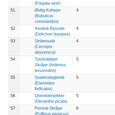
(Fregata ariel)
51
Østlig Kohejre
4
(Bubulcus
coromandus)
52
Asiatisk Bysvale
4
(Delichon dasypus)
53
Stribesvale
4
(Cecropis
abyssinica)
54
Tyndnæbbet
5
Skråpe (Ardenna
tenuirostris)
55
Svalehaleglente
5
(Elanoides
forficatus)
56
Orientstenpikker
5
(Oenanthe picata)
57
Persisk Skråpe
6
(Puffinus persicus)