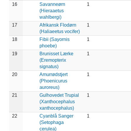
16
Savanneørn
1
(Hieraaetus
wahlbergi)
17
Afrikansk Flodørn
1
(Haliaeetus vocifer)
18
Fibii (Sayornis
1
phoebe)
19
Brunisset Lærke
1
(Eremopterix
signatus)
20
Amurrødstjert
1
(Phoenicurus
auroreus)
21
Gulhovedet Trupial
1
(Xanthocephalus
xanthocephalus)
22
Cyanblå Sanger
1
(Setophaga
cerulea)