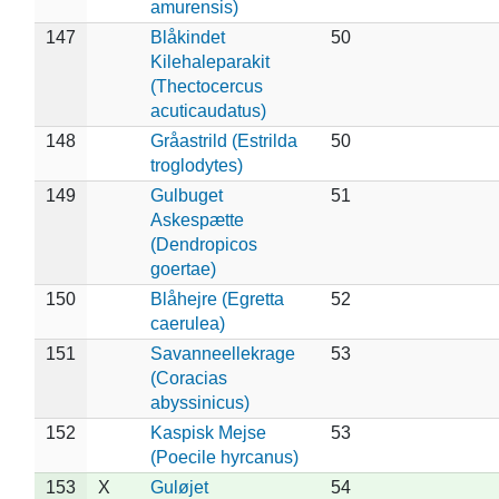
amurensis)
147
Blåkindet
50
Kilehaleparakit
(Thectocercus
acuticaudatus)
148
Gråastrild (Estrilda
50
troglodytes)
149
Gulbuget
51
Askespætte
(Dendropicos
goertae)
150
Blåhejre (Egretta
52
caerulea)
151
Savanneellekrage
53
(Coracias
abyssinicus)
152
Kaspisk Mejse
53
(Poecile hyrcanus)
153
X
Guløjet
54