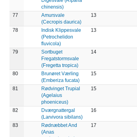
Digesvale (Riparia
chinensis)
77
Amursvale
13
(Cecropis daurica)
78
Indisk Klippesvale
13
(Petrochelidon
fluvicola)
79
Sortbuget
14
Fregatstormsvale
(Fregetta tropica)
80
Brunøret Værling
15
(Emberiza fucata)
81
Rødvinget Trupial
15
(Agelaius
phoeniceus)
82
Dværgnattergal
16
(Larvivora sibilans)
83
Rødnæbbet And
17
(Anas