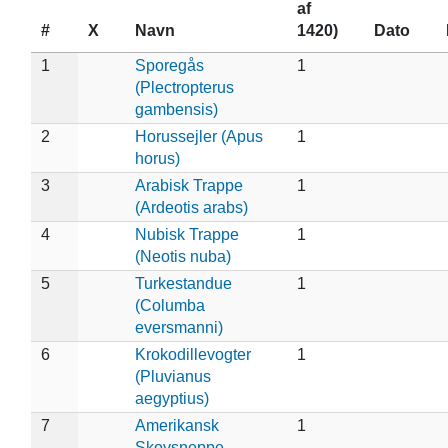
af
#
X
Navn
1420)
Dato
1
Sporegås
1
(Plectropterus
gambensis)
2
Horussejler (Apus
1
horus)
3
Arabisk Trappe
1
(Ardeotis arabs)
4
Nubisk Trappe
1
(Neotis nuba)
5
Turkestandue
1
(Columba
eversmanni)
6
Krokodillevogter
1
(Pluvianus
aegyptius)
7
Amerikansk
1
Skovsneppe