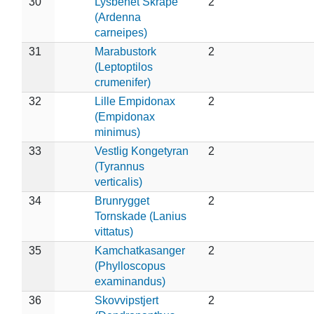
30
Lysbenet Skråpe
2
(Ardenna
carneipes)
31
Marabustork
2
(Leptoptilos
crumenifer)
32
Lille Empidonax
2
(Empidonax
minimus)
33
Vestlig Kongetyran
2
(Tyrannus
verticalis)
34
Brunrygget
2
Tornskade (Lanius
vittatus)
35
Kamchatkasanger
2
(Phylloscopus
examinandus)
36
Skovvipstjert
2