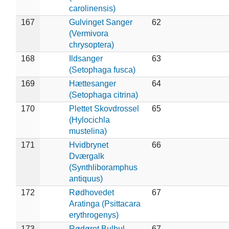
carolinensis)
167
Gulvinget Sanger
62
(Vermivora
chrysoptera)
168
Ildsanger
63
(Setophaga fusca)
169
Hættesanger
64
(Setophaga citrina)
170
Plettet Skovdrossel
65
(Hylocichla
mustelina)
171
Hvidbrynet
66
Dværgalk
(Synthliboramphus
antiquus)
172
Rødhovedet
67
Aratinga (Psittacara
erythrogenys)
173
Rødøret Bulbul
67