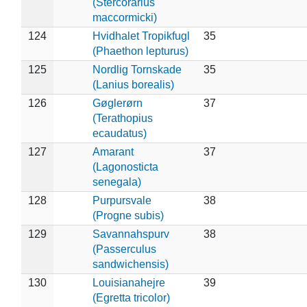
(Stercorarius
maccormicki)
124
Hvidhalet Tropikfugl
35
(Phaethon lepturus)
125
Nordlig Tornskade
35
(Lanius borealis)
126
Gøglerørn
37
(Terathopius
ecaudatus)
127
Amarant
37
(Lagonosticta
senegala)
128
Purpursvale
38
(Progne subis)
129
Savannahspurv
38
(Passerculus
sandwichensis)
130
Louisianahejre
39
(Egretta tricolor)