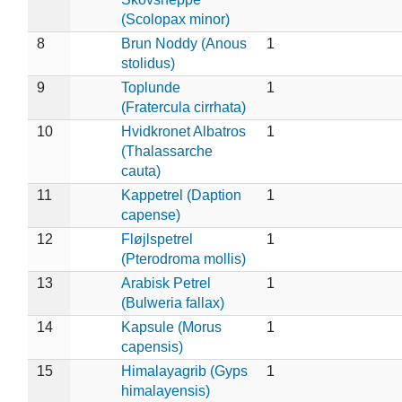
(Scolopax minor)
8
Brun Noddy (Anous
1
stolidus)
9
Toplunde
1
(Fratercula cirrhata)
10
Hvidkronet Albatros
1
(Thalassarche
cauta)
11
Kappetrel (Daption
1
capense)
12
Fløjlspetrel
1
(Pterodroma mollis)
13
Arabisk Petrel
1
(Bulweria fallax)
14
Kapsule (Morus
1
capensis)
15
Himalayagrib (Gyps
1
himalayensis)