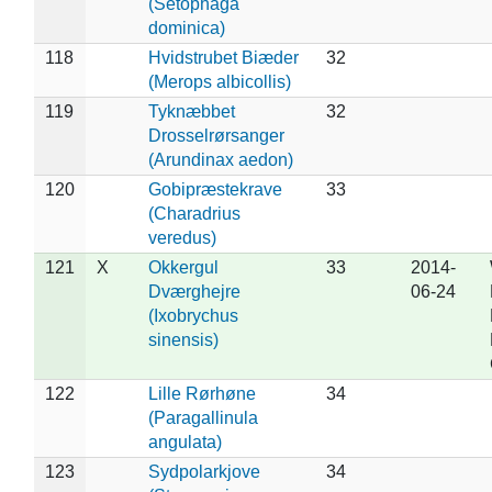
(Setophaga
dominica)
118
Hvidstrubet Biæder
32
(Merops albicollis)
119
Tyknæbbet
32
Drosselrørsanger
(Arundinax aedon)
120
Gobipræstekrave
33
(Charadrius
veredus)
121
X
Okkergul
33
2014-
Dværghejre
06-24
(Ixobrychus
sinensis)
122
Lille Rørhøne
34
(Paragallinula
angulata)
123
Sydpolarkjove
34