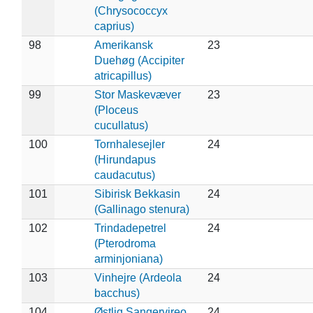
(Chrysococcyx
caprius)
98
Amerikansk
23
Duehøg (Accipiter
atricapillus)
99
Stor Maskevæver
23
(Ploceus
cucullatus)
100
Tornhalesejler
24
(Hirundapus
caudacutus)
101
Sibirisk Bekkasin
24
(Gallinago stenura)
102
Trindadepetrel
24
(Pterodroma
arminjoniana)
103
Vinhejre (Ardeola
24
bacchus)
104
Østlig Sangervireo
24