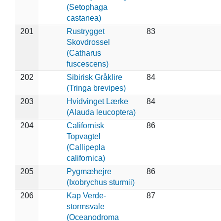
(Setophaga
castanea)
201
Rustrygget
83
Skovdrossel
(Catharus
fuscescens)
202
Sibirisk Gråklire
84
(Tringa brevipes)
203
Hvidvinget Lærke
84
(Alauda leucoptera)
204
Californisk
86
Topvagtel
(Callipepla
californica)
205
Pygmæhejre
86
(Ixobrychus sturmii)
206
Kap Verde-
87
stormsvale
(Oceanodroma