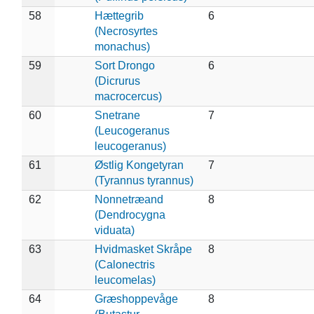
58
Hættegrib
6
(Necrosyrtes
monachus)
59
Sort Drongo
6
(Dicrurus
macrocercus)
60
Snetrane
7
(Leucogeranus
leucogeranus)
61
Østlig Kongetyran
7
(Tyrannus tyrannus)
62
Nonnetræand
8
(Dendrocygna
viduata)
63
Hvidmasket Skråpe
8
(Calonectris
leucomelas)
64
Græshoppevåge
8