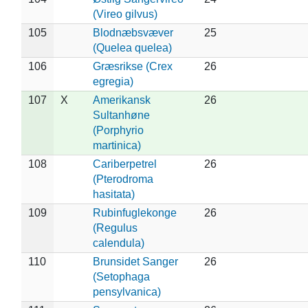
(Vireo gilvus)
105
Blodnæbsvæver
25
(Quelea quelea)
106
Græsrikse (Crex
26
egregia)
107
X
Amerikansk
26
Sultanhøne
(Porphyrio
martinica)
108
Cariberpetrel
26
(Pterodroma
hasitata)
109
Rubinfuglekonge
26
(Regulus
calendula)
110
Brunsidet Sanger
26
(Setophaga
pensylvanica)