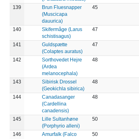
139
Brun Fluesnapper
45
(Muscicapa
dauurica)
140
Skifermåge (Larus
47
schistisagus)
141
Guldspætte
47
(Colaptes auratus)
142
Sorthovedet Hejre
48
(Ardea
melanocephala)
143
Sibirisk Drossel
48
(Geokichla sibirica)
144
Canadasanger
48
(Cardellina
canadensis)
145
Lille Sultanhøne
50
(Porphyrio alleni)
146
Amurfalk (Falco
50