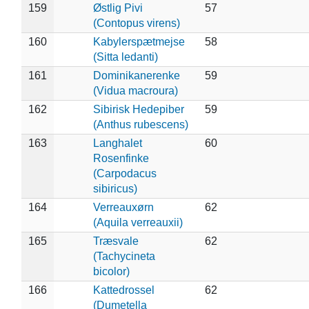
159
Østlig Pivi
57
(Contopus virens)
160
Kabylerspætmejse
58
(Sitta ledanti)
161
Dominikanerenke
59
(Vidua macroura)
162
Sibirisk Hedepiber
59
(Anthus rubescens)
163
Langhalet
60
Rosenfinke
(Carpodacus
sibiricus)
164
Verreauxørn
62
(Aquila verreauxii)
165
Træsvale
62
(Tachycineta
bicolor)
166
Kattedrossel
62
(Dumetella