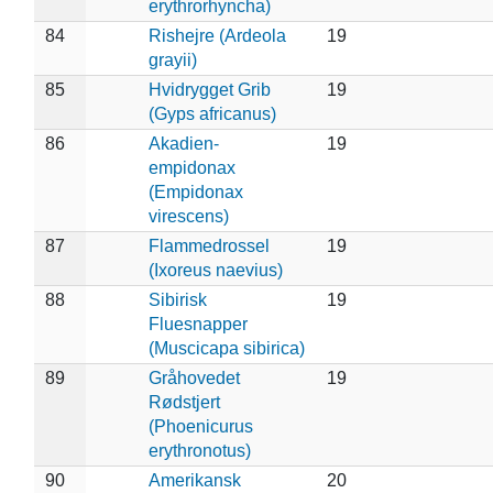
erythrorhyncha)
84
Rishejre (Ardeola
19
grayii)
85
Hvidrygget Grib
19
(Gyps africanus)
86
Akadien-
19
empidonax
(Empidonax
virescens)
87
Flammedrossel
19
(Ixoreus naevius)
88
Sibirisk
19
Fluesnapper
(Muscicapa sibirica)
89
Gråhovedet
19
Rødstjert
(Phoenicurus
erythronotus)
90
Amerikansk
20