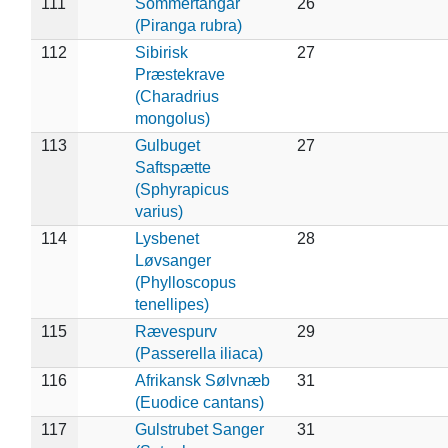
111
Sommertangar
26
(Piranga rubra)
112
Sibirisk
27
Præstekrave
(Charadrius
mongolus)
113
Gulbuget
27
Saftspætte
(Sphyrapicus
varius)
114
Lysbenet
28
Løvsanger
(Phylloscopus
tenellipes)
115
Rævespurv
29
(Passerella iliaca)
116
Afrikansk Sølvnæb
31
(Euodice cantans)
117
Gulstrubet Sanger
31