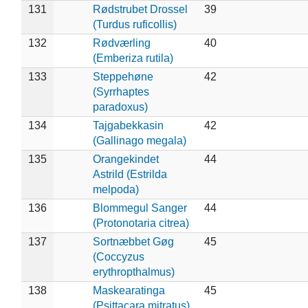
131
Rødstrubet Drossel
39
(Turdus ruficollis)
132
Rødværling
40
(Emberiza rutila)
133
Steppehøne
42
(Syrrhaptes
paradoxus)
134
Tajgabekkasin
42
(Gallinago megala)
135
Orangekindet
44
Astrild (Estrilda
melpoda)
136
Blommegul Sanger
44
(Protonotaria citrea)
137
Sortnæbbet Gøg
45
(Coccyzus
erythropthalmus)
138
Maskearatinga
45
(Psittacara mitratus)