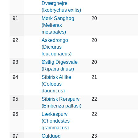
Dværghejre
(Ixobrychus exilis)
91
Mørk Sanghøg
20
(Melierax
metabates)
92
Askedrongo
20
(Dicrurus
leucophaeus)
93
Østlig Digesvale
20
(Riparia diluta)
94
Sibirisk Allike
21
(Coloeus
dauuricus)
95
Sibirisk Rørspurv
22
(Emberiza pallasi)
96
Lærkespurv
22
(Chondestes
grammacus)
97
Guldgøg
23