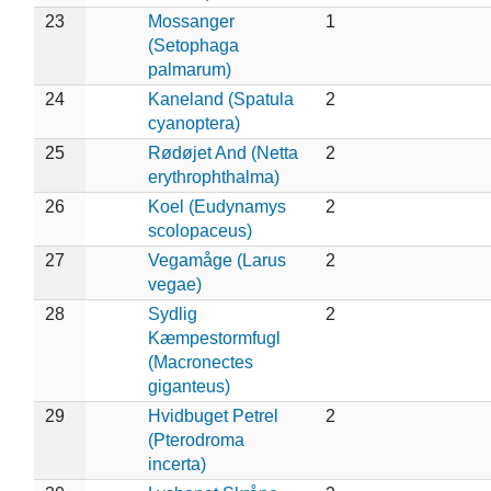
23
Mossanger
1
(Setophaga
palmarum)
24
Kaneland (Spatula
2
cyanoptera)
25
Rødøjet And (Netta
2
erythrophthalma)
26
Koel (Eudynamys
2
scolopaceus)
27
Vegamåge (Larus
2
vegae)
28
Sydlig
2
Kæmpestormfugl
(Macronectes
giganteus)
29
Hvidbuget Petrel
2
(Pterodroma
incerta)