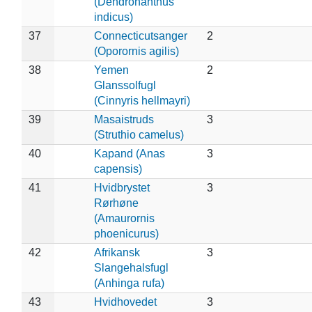
(Dendronanthus
indicus)
37
Connecticutsanger
2
(Oporornis agilis)
38
Yemen
2
Glanssolfugl
(Cinnyris hellmayri)
39
Masaistruds
3
(Struthio camelus)
40
Kapand (Anas
3
capensis)
41
Hvidbrystet
3
Rørhøne
(Amaurornis
phoenicurus)
42
Afrikansk
3
Slangehalsfugl
(Anhinga rufa)
43
Hvidhovedet
3