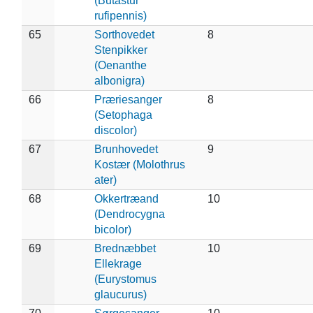
(Butastur
rufipennis)
65
Sorthovedet
8
Stenpikker
(Oenanthe
albonigra)
66
Præriesanger
8
(Setophaga
discolor)
67
Brunhovedet
9
Kostær (Molothrus
ater)
68
Okkertræand
10
(Dendrocygna
bicolor)
69
Brednæbbet
10
Ellekrage
(Eurystomus
glaucurus)