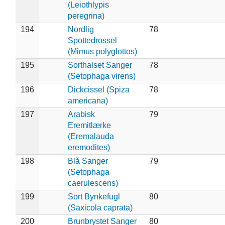
(Leiothlypis
peregrina)
194
Nordlig
78
Spottedrossel
(Mimus polyglottos)
195
Sorthalset Sanger
78
(Setophaga virens)
196
Dickcissel (Spiza
78
americana)
197
Arabisk
79
Eremitlærke
(Eremalauda
eremodites)
198
Blå Sanger
79
(Setophaga
caerulescens)
199
Sort Bynkefugl
80
(Saxicola caprata)
200
Brunbrystet Sanger
80