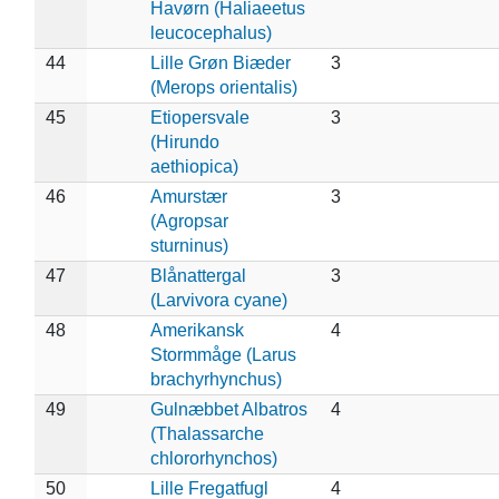
Havørn (Haliaeetus
leucocephalus)
44
Lille Grøn Biæder
3
(Merops orientalis)
45
Etiopersvale
3
(Hirundo
aethiopica)
46
Amurstær
3
(Agropsar
sturninus)
47
Blånattergal
3
(Larvivora cyane)
48
Amerikansk
4
Stormmåge (Larus
brachyrhynchus)
49
Gulnæbbet Albatros
4
(Thalassarche
chlororhynchos)
50
Lille Fregatfugl
4