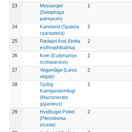
23
Mossanger
1
(Setophaga
palmarum)
24
Kaneland (Spatula
2
cyanoptera)
25
Rødøjet And (Netta
2
erythrophthalma)
26
Koel (Eudynamys
2
scolopaceus)
27
Vegamåge (Larus
2
vegae)
28
Sydlig
2
Kæmpestormfugl
(Macronectes
giganteus)
29
Hvidbuget Petrel
2
(Pterodroma
incerta)