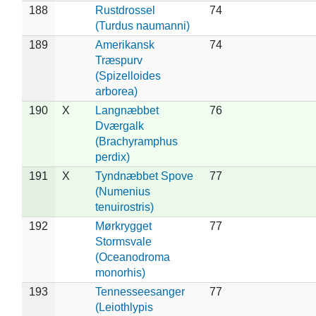
188
Rustdrossel
74
(Turdus naumanni)
189
Amerikansk
74
Træspurv
(Spizelloides
arborea)
190
X
Langnæbbet
76
Dværgalk
(Brachyramphus
perdix)
191
X
Tyndnæbbet Spove
77
(Numenius
tenuirostris)
192
Mørkrygget
77
Stormsvale
(Oceanodroma
monorhis)
193
Tennesseesanger
77
(Leiothlypis