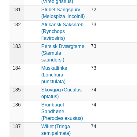
(Vireo griseus)
181
Stribet Sangspurv
72
(Melospiza lincolnii)
182
Afrikansk Saksnæb
73
(Rynchops
flavirostris)
183
Persisk Dværgterne
73
(Sternula
saundersi)
184
Muskatfinke
73
(Lonchura
punctulata)
185
Skovgøg (Cuculus
74
optatus)
186
Brunbuget
74
Sandhøne
(Pterocles exustus)
187
Willet (Tringa
74
semipalmata)