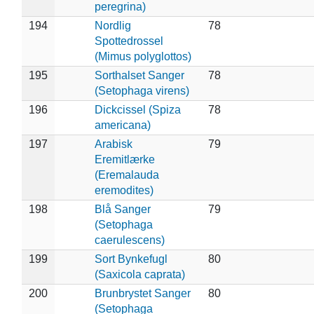
peregrina)
194
Nordlig
78
Spottedrossel
(Mimus polyglottos)
195
Sorthalset Sanger
78
(Setophaga virens)
196
Dickcissel (Spiza
78
americana)
197
Arabisk
79
Eremitlærke
(Eremalauda
eremodites)
198
Blå Sanger
79
(Setophaga
caerulescens)
199
Sort Bynkefugl
80
(Saxicola caprata)
200
Brunbrystet Sanger
80
(Setophaga