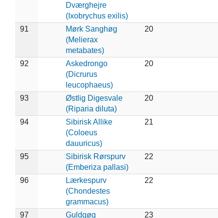
Dværghejre
(Ixobrychus exilis)
91
Mørk Sanghøg
20
(Melierax
metabates)
92
Askedrongo
20
(Dicrurus
leucophaeus)
93
Østlig Digesvale
20
(Riparia diluta)
94
Sibirisk Allike
21
(Coloeus
dauuricus)
95
Sibirisk Rørspurv
22
(Emberiza pallasi)
96
Lærkespurv
22
(Chondestes
grammacus)
97
Guldgøg
23