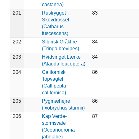
castanea)
201
Rustrygget
83
Skovdrossel
(Catharus
fuscescens)
202
Sibirisk Gråklire
84
(Tringa brevipes)
203
Hvidvinget Lærke
84
(Alauda leucoptera)
204
Californisk
86
Topvagtel
(Callipepla
californica)
205
Pygmæhejre
86
(Ixobrychus sturmii)
206
Kap Verde-
87
stormsvale
(Oceanodroma
jabejabe)