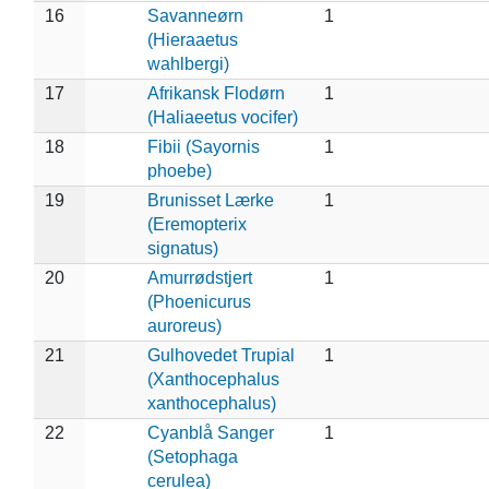
16
Savanneørn
1
(Hieraaetus
wahlbergi)
17
Afrikansk Flodørn
1
(Haliaeetus vocifer)
18
Fibii (Sayornis
1
phoebe)
19
Brunisset Lærke
1
(Eremopterix
signatus)
20
Amurrødstjert
1
(Phoenicurus
auroreus)
21
Gulhovedet Trupial
1
(Xanthocephalus
xanthocephalus)
22
Cyanblå Sanger
1
(Setophaga
cerulea)