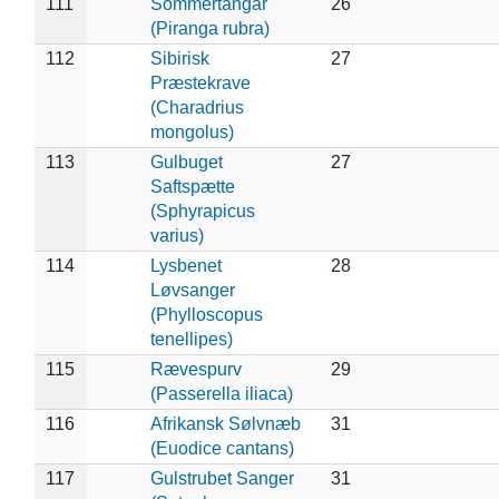
111
Sommertangar
26
(Piranga rubra)
112
Sibirisk
27
Præstekrave
(Charadrius
mongolus)
113
Gulbuget
27
Saftspætte
(Sphyrapicus
varius)
114
Lysbenet
28
Løvsanger
(Phylloscopus
tenellipes)
115
Rævespurv
29
(Passerella iliaca)
116
Afrikansk Sølvnæb
31
(Euodice cantans)
117
Gulstrubet Sanger
31