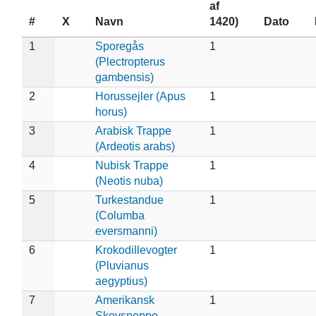
af
#
X
Navn
1420)
Dato
1
Sporegås
1
(Plectropterus
gambensis)
2
Horussejler (Apus
1
horus)
3
Arabisk Trappe
1
(Ardeotis arabs)
4
Nubisk Trappe
1
(Neotis nuba)
5
Turkestandue
1
(Columba
eversmanni)
6
Krokodillevogter
1
(Pluvianus
aegyptius)
7
Amerikansk
1
Skovsneppe