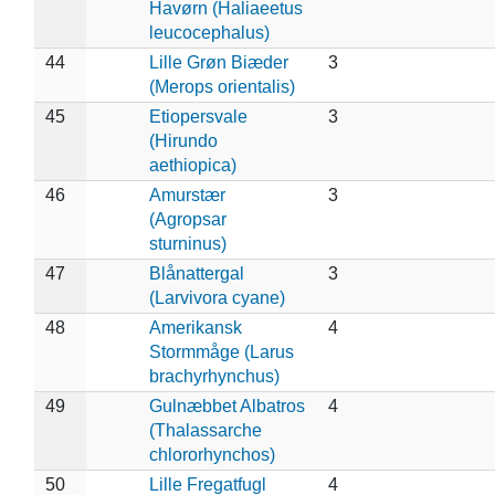
Havørn (Haliaeetus
leucocephalus)
44
Lille Grøn Biæder
3
(Merops orientalis)
45
Etiopersvale
3
(Hirundo
aethiopica)
46
Amurstær
3
(Agropsar
sturninus)
47
Blånattergal
3
(Larvivora cyane)
48
Amerikansk
4
Stormmåge (Larus
brachyrhynchus)
49
Gulnæbbet Albatros
4
(Thalassarche
chlororhynchos)
50
Lille Fregatfugl
4