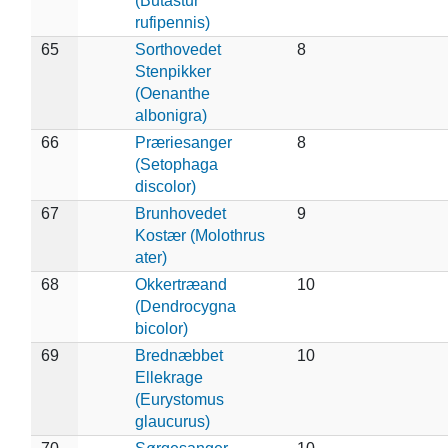
(Butastur
rufipennis)
65
Sorthovedet
8
Stenpikker
(Oenanthe
albonigra)
66
Præriesanger
8
(Setophaga
discolor)
67
Brunhovedet
9
Kostær (Molothrus
ater)
68
Okkertræand
10
(Dendrocygna
bicolor)
69
Brednæbbet
10
Ellekrage
(Eurystomus
glaucurus)