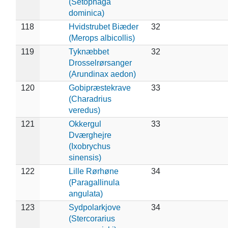
(Setophaga
dominica)
118
Hvidstrubet Biæder
32
(Merops albicollis)
119
Tyknæbbet
32
Drosselrørsanger
(Arundinax aedon)
120
Gobipræstekrave
33
(Charadrius
veredus)
121
Okkergul
33
Dværghejre
(Ixobrychus
sinensis)
122
Lille Rørhøne
34
(Paragallinula
angulata)
123
Sydpolarkjove
34
(Stercorarius