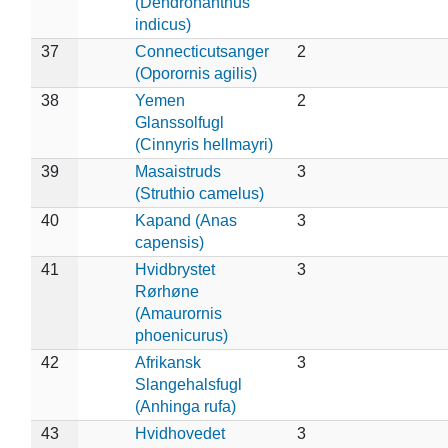
(Dendronanthus
indicus)
37
Connecticutsanger
2
(Oporornis agilis)
38
Yemen
2
Glanssolfugl
(Cinnyris hellmayri)
39
Masaistruds
3
(Struthio camelus)
40
Kapand (Anas
3
capensis)
41
Hvidbrystet
3
Rørhøne
(Amaurornis
phoenicurus)
42
Afrikansk
3
Slangehalsfugl
(Anhinga rufa)
43
Hvidhovedet
3