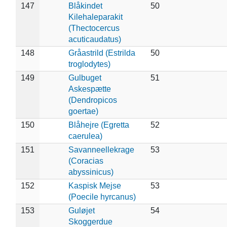
147
Blåkindet
50
Kilehaleparakit
(Thectocercus
acuticaudatus)
148
Gråastrild (Estrilda
50
troglodytes)
149
Gulbuget
51
Askespætte
(Dendropicos
goertae)
150
Blåhejre (Egretta
52
caerulea)
151
Savanneellekrage
53
(Coracias
abyssinicus)
152
Kaspisk Mejse
53
(Poecile hyrcanus)
153
Guløjet
54
Skoggerdue