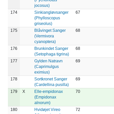
jocosus)
174
Sinkiangløvsanger
67
(Phylloscopus
griseolus)
175
Blåvinget Sanger
68
(Vermivora
cyanoptera)
176
Brunkindet Sanger
68
(Setophaga tigrina)
177
Gylden Natravn
69
(Caprimulgus
eximius)
178
Sortkronet Sanger
69
(Cardellina pusilla)
179
X
Elle-empidonax
70
(Empidonax
alnorum)
180
Hvidøjet Vireo
72