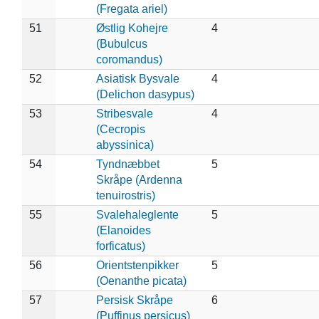
(Fregata ariel)
51
Østlig Kohejre
4
(Bubulcus
coromandus)
52
Asiatisk Bysvale
4
(Delichon dasypus)
53
Stribesvale
4
(Cecropis
abyssinica)
54
Tyndnæbbet
5
Skråpe (Ardenna
tenuirostris)
55
Svalehaleglente
5
(Elanoides
forficatus)
56
Orientstenpikker
5
(Oenanthe picata)
57
Persisk Skråpe
6
(Puffinus persicus)