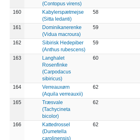
(Contopus virens)
160
Kabylerspætmejse
58
(Sitta ledanti)
161
Dominikanerenke
59
(Vidua macroura)
162
Sibirisk Hedepiber
59
(Anthus rubescens)
163
Langhalet
60
Rosenfinke
(Carpodacus
sibiricus)
164
Verreauxørn
62
(Aquila verreauxii)
165
Træsvale
62
(Tachycineta
bicolor)
166
Kattedrossel
62
(Dumetella
carolinensis)