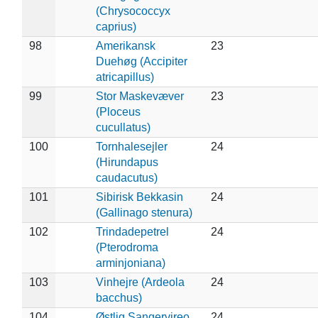
(Chrysococcyx
caprius)
98
Amerikansk
23
Duehøg (Accipiter
atricapillus)
99
Stor Maskevæver
23
(Ploceus
cucullatus)
100
Tornhalesejler
24
(Hirundapus
caudacutus)
101
Sibirisk Bekkasin
24
(Gallinago stenura)
102
Trindadepetrel
24
(Pterodroma
arminjoniana)
103
Vinhejre (Ardeola
24
bacchus)
104
Østlig Sangervireo
24