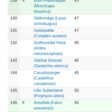
139
X
Brun Fluesnapper
45
(Muscicapa
dauurica)
140
Skifermåge (Larus
47
schistisagus)
141
Guldspætte
47
(Colaptes auratus)
142
Sorthovedet Hejre
48
(Ardea
melanocephala)
143
Sibirisk Drossel
48
(Geokichla sibirica)
144
Canadasanger
48
(Cardellina
canadensis)
145
Lille Sultanhøne
50
(Porphyrio alleni)
146
X
Amurfalk (Falco
50
amurensis)