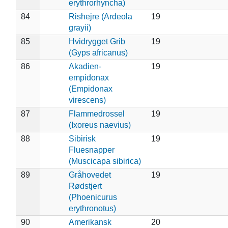
erythrorhyncha)
84
Rishejre (Ardeola
19
grayii)
85
Hvidrygget Grib
19
(Gyps africanus)
86
Akadien-
19
empidonax
(Empidonax
virescens)
87
Flammedrossel
19
(Ixoreus naevius)
88
Sibirisk
19
Fluesnapper
(Muscicapa sibirica)
89
Gråhovedet
19
Rødstjert
(Phoenicurus
erythronotus)
90
Amerikansk
20