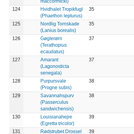
maccormicki)
124
Hvidhalet Tropikfugl
35
(Phaethon lepturus)
125
Nordlig Tornskade
35
(Lanius borealis)
126
Gøglerørn
37
(Terathopius
ecaudatus)
127
Amarant
37
(Lagonosticta
senegala)
128
Purpursvale
38
(Progne subis)
129
Savannahspurv
38
(Passerculus
sandwichensis)
130
Louisianahejre
39
(Egretta tricolor)
131
Rødstrubet Drossel
39