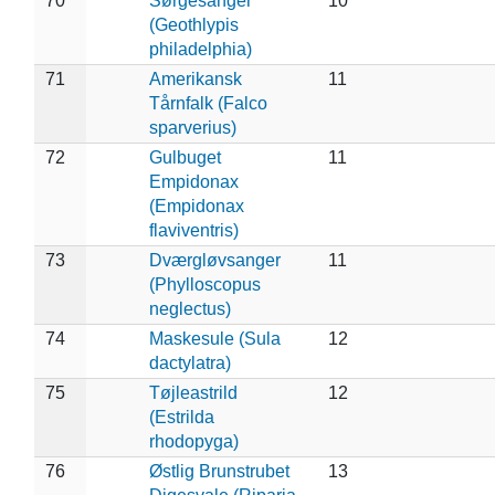
70
Sørgesanger
10
(Geothlypis
philadelphia)
71
Amerikansk
11
Tårnfalk (Falco
sparverius)
72
Gulbuget
11
Empidonax
(Empidonax
flaviventris)
73
Dværgløvsanger
11
(Phylloscopus
neglectus)
74
Maskesule (Sula
12
dactylatra)
75
Tøjleastrild
12
(Estrilda
rhodopyga)
76
Østlig Brunstrubet
13