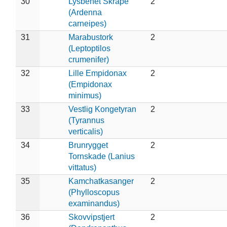
30
Lysbenet Skråpe
2
(Ardenna
carneipes)
31
Marabustork
2
(Leptoptilos
crumenifer)
32
Lille Empidonax
2
(Empidonax
minimus)
33
Vestlig Kongetyran
2
(Tyrannus
verticalis)
34
Brunrygget
2
Tornskade (Lanius
vittatus)
35
Kamchatkasanger
2
(Phylloscopus
examinandus)
36
Skovvipstjert
2