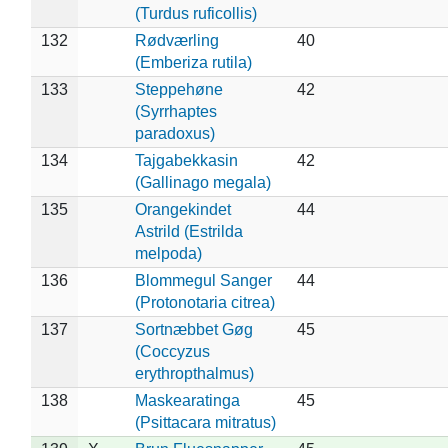
(Turdus ruficollis)
132
Rødværling
40
(Emberiza rutila)
133
Steppehøne
42
(Syrrhaptes
paradoxus)
134
Tajgabekkasin
42
(Gallinago megala)
135
Orangekindet
44
Astrild (Estrilda
melpoda)
136
Blommegul Sanger
44
(Protonotaria citrea)
137
Sortnæbbet Gøg
45
(Coccyzus
erythropthalmus)
138
Maskearatinga
45
(Psittacara mitratus)