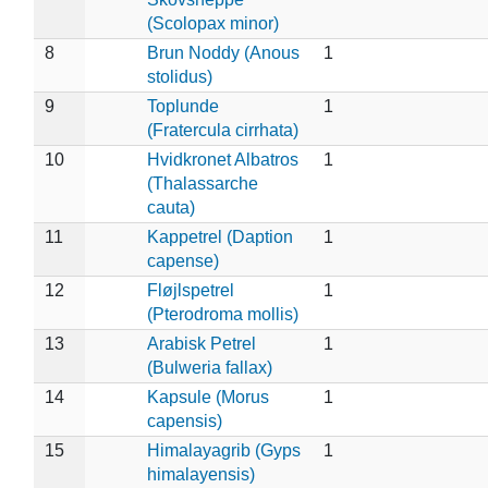
(Scolopax minor)
8
Brun Noddy (Anous
1
stolidus)
9
Toplunde
1
(Fratercula cirrhata)
10
Hvidkronet Albatros
1
(Thalassarche
cauta)
11
Kappetrel (Daption
1
capense)
12
Fløjlspetrel
1
(Pterodroma mollis)
13
Arabisk Petrel
1
(Bulweria fallax)
14
Kapsule (Morus
1
capensis)
15
Himalayagrib (Gyps
1
himalayensis)