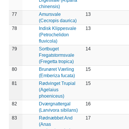
Digesvale (Riparia
chinensis)
77
Amursvale
13
(Cecropis daurica)
78
Indisk Klippesvale
13
(Petrochelidon
fluvicola)
79
Sortbuget
14
Fregatstormsvale
(Fregetta tropica)
80
Brunøret Værling
15
(Emberiza fucata)
81
Rødvinget Trupial
15
(Agelaius
phoeniceus)
82
Dværgnattergal
16
(Larvivora sibilans)
83
Rødnæbbet And
17
(Anas