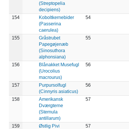
(Streptopelia
decipiens)
154
Koboltkernebider
54
(Passerina
caerulea)
155
Gråstrubet
55
Papegøjenæb
(Sinosuthora
alphonsiana)
156
Blånakket Musefugl
56
(Urocolius
macrourus)
157
Purpursolfugl
56
(Cinnyris asiaticus)
158
Amerikansk
57
Dværgterne
(Sternula
antillarum)
159
Østlig Pivi
57