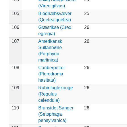
(Vireo gilvus)
105
Blodnæbsvæver
25
(Quelea quelea)
106
Græsrikse (Crex
26
egregia)
107
Amerikansk
26
Sultanhøne
(Porphyrio
martinica)
108
Cariberpetrel
26
(Pterodroma
hasitata)
109
Rubinfuglekonge
26
(Regulus
calendula)
110
Brunsidet Sanger
26
(Setophaga
pensylvanica)