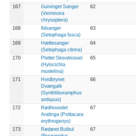
167
Gulvinget Sanger
62
(Vermivora
chrysoptera)
168
Ildsanger
63
(Setophaga fusca)
169
Hættesanger
64
(Setophaga citrina)
170
Plettet Skovdrossel
65
(Hylocichla
mustelina)
171
Hvidbrynet
66
Dværgalk
(Synthliboramphus
antiquus)
172
Rødhovedet
67
Aratinga (Psittacara
erythrogenys)
173
Rødøret Bulbul
67
(Pycnonotus