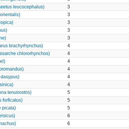
eetus leucocephalus)
3
rientalis)
3
iopica)
3
nus)
3
ne)
3
rus brachyrhynchus)
4
ssarche chlororhynchos)
4
el)
4
coromandus)
4
 dasypus)
4
sinica)
4
a tenuirostris)
5
forficatus)
5
 picata)
5
ersicus)
6
onachus)
6