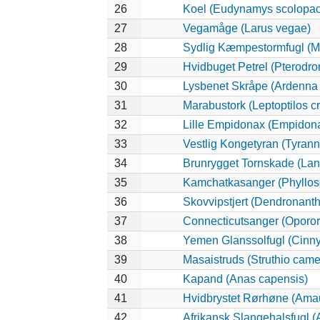
26
Koel (Eudynamys scolopa
27
Vegamåge (Larus vegae)
28
Sydlig Kæmpestormfugl (M
29
Hvidbuget Petrel (Pterodro
30
Lysbenet Skråpe (Ardenna 
31
Marabustork (Leptoptilos c
32
Lille Empidonax (Empidon
33
Vestlig Kongetyran (Tyrannu
34
Brunrygget Tornskade (Lani
35
Kamchatkasanger (Phyllo
36
Skovvipstjert (Dendronanth
37
Connecticutsanger (Opororn
38
Yemen Glanssolfugl (Cinnyr
39
Masaistruds (Struthio came
40
Kapand (Anas capensis)
41
Hvidbrystet Rørhøne (Amau
42
Afrikansk Slangehalsfugl (