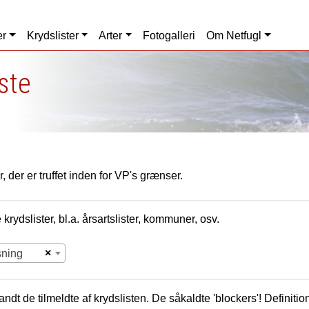
er
Krydslister
Arter
Fotogalleri
Om Netfugl
iste
, der er truffet inden for VP's grænser.
krydslister, bl.a. årsartslister, kommuner, osv.
×
sning
andt de tilmeldte af krydslisten. De såkaldte 'blockers'! Definition