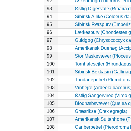
92
Askedrongo (Dicrurus leu
93
Østlig Digesvale (Riparia di
94
Sibirisk Allike (Coloeus da
95
Sibirisk Rørspurv (Emberiza
96
Lærkespurv (Chondestes 
97
Guldgøg (Chrysococcyx ca
98
Amerikansk Duehøg (Accipit
99
Stor Maskevæver (Ploceus 
100
Tornhalesejler (Hirundapu
101
Sibirisk Bekkasin (Gallinag
102
Trindadepetrel (Pterodrom
103
Vinhejre (Ardeola bacchus
104
Østlig Sangervireo (Vireo g
105
Blodnæbsvæver (Quelea q
106
Græsrikse (Crex egregia)
107
Amerikansk Sultanhøne (Po
108
Cariberpetrel (Pterodroma 