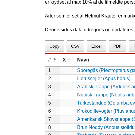
er krydset af max 10% af de tilmeldte pers
Arter som er set af Helmut Kräuter er mark
Denne sides data udregnes og opdateres au
Copy
CSV
Excel
PDF
#
X
Navn
1
Sporegås (Plectropterus g
2
Horussejler (Apus horus)
3
Arabisk Trappe (Ardeotis a
4
Nubisk Trappe (Neotis nub
5
Turkestandue (Columba ev
6
Krokodillevogter (Pluvianu
7
Amerikansk Skovsneppe (S
8
Brun Noddy (Anous stolidu