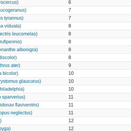
rocercus)
6
eucogeranus)
7
s tyrannus)
7
 viduata)
8
ctris leucomelas)
8
ufipennis)
8
enanthe albonigra)
8
iscolor)
8
hrus ater)
9
bicolor)
10
rystomus glaucurus)
10
hiladelphia)
10
 sparverius)
11
onax flaviventris)
11
opus neglectus)
11
)
12
opyga)
12