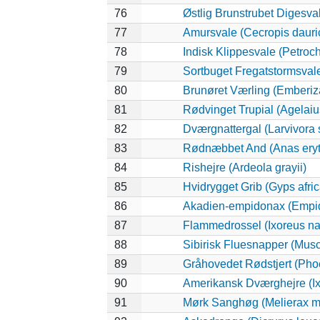
76
Østlig Brunstrubet Digesval
77
Amursvale (Cecropis dauri
78
Indisk Klippesvale (Petroch
79
Sortbuget Fregatstormsvale
80
Brunøret Værling (Emberiza
81
Rødvinget Trupial (Agelai
82
Dværgnattergal (Larvivora s
83
Rødnæbbet And (Anas eryt
84
Rishejre (Ardeola grayii)
85
Hvidrygget Grib (Gyps afri
86
Akadien-empidonax (Empid
87
Flammedrossel (Ixoreus na
88
Sibirisk Fluesnapper (Musc
89
Gråhovedet Rødstjert (Pho
90
Amerikansk Dværghejre (Ix
91
Mørk Sanghøg (Melierax m