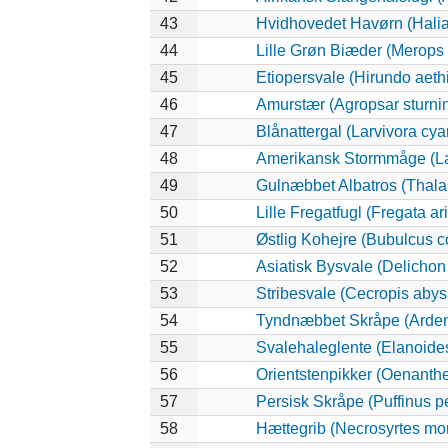
43
Hvidhovedet Havørn (Halia
44
Lille Grøn Biæder (Merops o
45
Etiopersvale (Hirundo aeth
46
Amurstær (Agropsar sturni
47
Blånattergal (Larvivora cya
48
Amerikansk Stormmåge (La
49
Gulnæbbet Albatros (Thala
50
Lille Fregatfugl (Fregata ari
51
Østlig Kohejre (Bubulcus 
52
Asiatisk Bysvale (Delichon
53
Stribesvale (Cecropis abys
54
Tyndnæbbet Skråpe (Ardenn
55
Svalehaleglente (Elanoides 
56
Orientstenpikker (Oenanthe
57
Persisk Skråpe (Puffinus p
58
Hættegrib (Necrosyrtes m