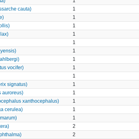
ta)
1
ssarche cauta)
1
e)
1
llis)
1
lax)
1
1
yensis)
1
hlbergi)
1
us vocifer)
1
1
ix signatus)
1
s auroreus)
1
ocephalus xanthocephalus)
1
a cerulea)
1
lmarum)
1
era)
2
ophthalma)
2