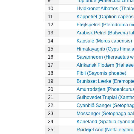
9
Toplunde (Fratercula cirrha
10
Hvidkronet Albatros (Thala
11
Kappetrel (Daption capens
12
Fløjlspetrel (Pterodroma mo
13
Arabisk Petrel (Bulweria fal
14
Kapsule (Morus capensis)
15
Himalayagrib (Gyps himala
16
Savanneørn (Hieraaetus wa
17
Afrikansk Flodørn (Haliaeet
18
Fibii (Sayornis phoebe)
19
Brunisset Lærke (Eremopter
20
Amurrødstjert (Phoenicuru
21
Gulhovedet Trupial (Xanth
22
Cyanblå Sanger (Setophag
23
Mossanger (Setophaga pa
24
Kaneland (Spatula cyanopt
25
Rødøjet And (Netta erythr