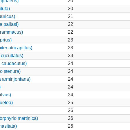
cophaeus)
20
luta)
20
uuricus)
21
 pallasi)
22
grammacus)
22
prius)
23
er atricapillus)
23
cucullatus)
23
s caudacutus)
24
o stenura)
24
a arminjoniana)
24
)
24
ilvus)
24
uelea)
25
26
rphyrio martinica)
26
hasitata)
26