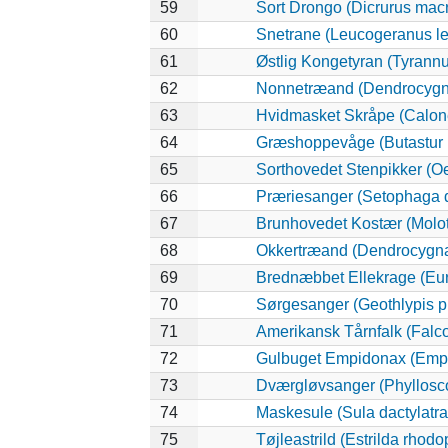
59
Sort Drongo (Dicrurus mac
60
Snetrane (Leucogeranus l
61
Østlig Kongetyran (Tyrannu
62
Nonnetræand (Dendrocygna
63
Hvidmasket Skråpe (Calone
64
Græshoppevåge (Butastur r
65
Sorthovedet Stenpikker (O
66
Præriesanger (Setophaga d
67
Brunhovedet Kostær (Molot
68
Okkertræand (Dendrocygna 
69
Brednæbbet Ellekrage (Eu
70
Sørgesanger (Geothlypis p
71
Amerikansk Tårnfalk (Falco
72
Gulbuget Empidonax (Empid
73
Dværgløvsanger (Phyllosc
74
Maskesule (Sula dactylatra
75
Tøjleastrild (Estrilda rhod