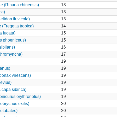
e (Riparia chinensis)
13
ca)
13
elidon fluvicola)
13
 (Fregetta tropica)
14
 fucata)
15
us phoeniceus)
15
ibilans)
16
hrorhyncha)
17
19
canus)
19
onax virescens)
19
evius)
19
icapa sibirica)
19
enicurus erythronotus)
19
obrychus exilis)
20
etabates)
20