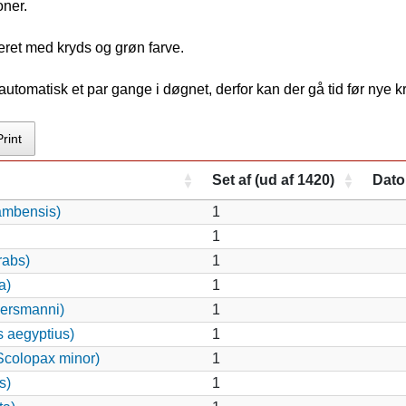
oner.
eret med kryds og grøn farve.
tomatisk et par gange i døgnet, derfor kan der gå tid før nye 
Print
Set af (ud af 1420)
Dato
ambensis)
1
1
rabs)
1
a)
1
ersmanni)
1
s aegyptius)
1
colopax minor)
1
s)
1