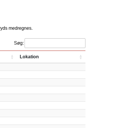
kryds medregnes.
Søg:
Lokation