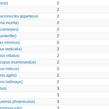
ceus)
2
2
acronectes giganteus)
2
ma incerta)
2
carneipes)
2
rumenifer)
2
ax minimus)
2
s verticalis)
2
us vittatus)
2
scopus examinandus)
2
us indicus)
2
is agilis)
2
is hellmayri)
2
lus)
3
3
rornis phoenicurus)
3
Anhinga rufa)
3