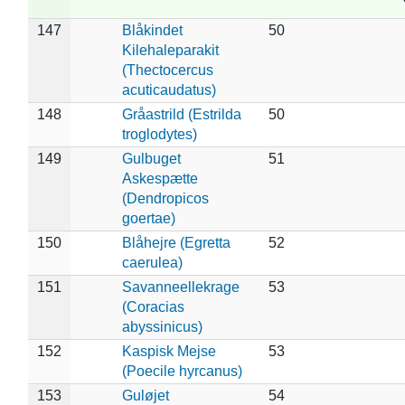
147
Blåkindet
50
Kilehaleparakit
(Thectocercus
acuticaudatus)
148
Gråastrild (Estrilda
50
troglodytes)
149
Gulbuget
51
Askespætte
(Dendropicos
goertae)
150
Blåhejre (Egretta
52
caerulea)
151
Savanneellekrage
53
(Coracias
abyssinicus)
152
Kaspisk Mejse
53
(Poecile hyrcanus)
153
Guløjet
54