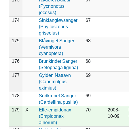
(Pycnonotus
jocosus)
174
Sinkiangløvsanger
67
(Phylloscopus
griseolus)
175
Blåvinget Sanger
68
(Vermivora
cyanoptera)
176
Brunkindet Sanger
68
(Setophaga tigrina)
177
Gylden Natravn
69
(Caprimulgus
eximius)
178
Sortkronet Sanger
69
(Cardellina pusilla)
179
X
Elle-empidonax
70
2008-
(Empidonax
10-09
alnorum)