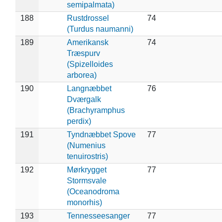
semipalmata)
188
Rustdrossel
74
(Turdus naumanni)
189
Amerikansk
74
Træspurv
(Spizelloides
arborea)
190
Langnæbbet
76
Dværgalk
(Brachyramphus
perdix)
191
Tyndnæbbet Spove
77
(Numenius
tenuirostris)
192
Mørkrygget
77
Stormsvale
(Oceanodroma
monorhis)
193
Tennesseesanger
77