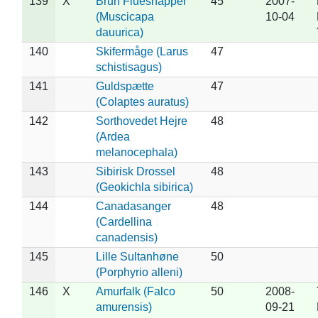
139
X
Brun Fluesnapper
45
2007-
(Muscicapa
10-04
dauurica)
140
Skifermåge (Larus
47
schistisagus)
141
Guldspætte
47
(Colaptes auratus)
142
Sorthovedet Hejre
48
(Ardea
melanocephala)
143
Sibirisk Drossel
48
(Geokichla sibirica)
144
Canadasanger
48
(Cardellina
canadensis)
145
Lille Sultanhøne
50
(Porphyrio alleni)
146
X
Amurfalk (Falco
50
2008-
amurensis)
09-21