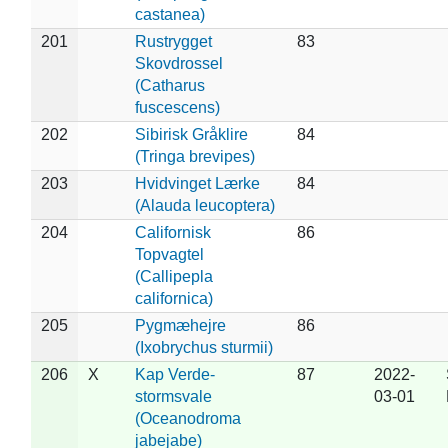
castanea)
201
Rustrygget
83
Skovdrossel
(Catharus
fuscescens)
202
Sibirisk Gråklire
84
(Tringa brevipes)
203
Hvidvinget Lærke
84
(Alauda leucoptera)
204
Californisk
86
Topvagtel
(Callipepla
californica)
205
Pygmæhejre
86
(Ixobrychus sturmii)
206
X
Kap Verde-
87
2022-
stormsvale
03-01
(Oceanodroma
jabejabe)