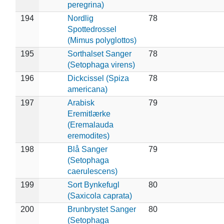
peregrina)
194
Nordlig
78
Spottedrossel
(Mimus polyglottos)
195
Sorthalset Sanger
78
(Setophaga virens)
196
Dickcissel (Spiza
78
americana)
197
Arabisk
79
Eremitlærke
(Eremalauda
eremodites)
198
Blå Sanger
79
(Setophaga
caerulescens)
199
Sort Bynkefugl
80
(Saxicola caprata)
200
Brunbrystet Sanger
80
(Setophaga