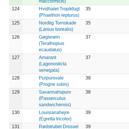
maccormicki)
124
Hvidhalet Tropikfugl
35
(Phaethon lepturus)
125
Nordlig Tornskade
35
(Lanius borealis)
126
Gøglerørn
37
(Terathopius
ecaudatus)
127
Amarant
37
(Lagonosticta
senegala)
128
Purpursvale
38
(Progne subis)
129
Savannahspurv
38
(Passerculus
sandwichensis)
130
Louisianahejre
39
(Egretta tricolor)
131
Rødstrubet Drossel
39