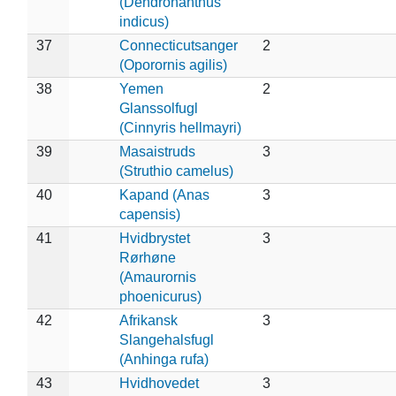
(Dendronanthus
indicus)
37
Connecticutsanger
2
(Oporornis agilis)
38
Yemen
2
Glanssolfugl
(Cinnyris hellmayri)
39
Masaistruds
3
(Struthio camelus)
40
Kapand (Anas
3
capensis)
41
Hvidbrystet
3
Rørhøne
(Amaurornis
phoenicurus)
42
Afrikansk
3
Slangehalsfugl
(Anhinga rufa)
43
Hvidhovedet
3