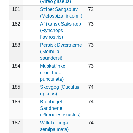
(Vireo griseus)
181
Stribet Sangspurv
72
(Melospiza lincolnii)
182
Afrikansk Saksnæb
73
(Rynchops
flavirostris)
183
Persisk Dværgterne
73
(Sternula
saundersi)
184
Muskatfinke
73
(Lonchura
punctulata)
185
Skovgøg (Cuculus
74
optatus)
186
Brunbuget
74
Sandhøne
(Pterocles exustus)
187
Willet (Tringa
74
semipalmata)