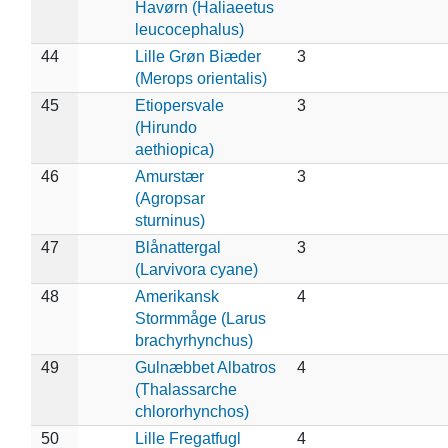
Havørn (Haliaeetus
leucocephalus)
44
Lille Grøn Biæder
3
(Merops orientalis)
45
Etiopersvale
3
(Hirundo
aethiopica)
46
Amurstær
3
(Agropsar
sturninus)
47
Blånattergal
3
(Larvivora cyane)
48
Amerikansk
4
Stormmåge (Larus
brachyrhynchus)
49
Gulnæbbet Albatros
4
(Thalassarche
chlororhynchos)
50
Lille Fregatfugl
4