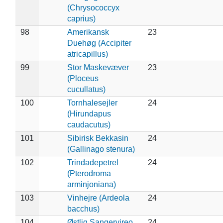
(Chrysococcyx
caprius)
98
Amerikansk
23
Duehøg (Accipiter
atricapillus)
99
Stor Maskevæver
23
(Ploceus
cucullatus)
100
Tornhalesejler
24
(Hirundapus
caudacutus)
101
Sibirisk Bekkasin
24
(Gallinago stenura)
102
Trindadepetrel
24
(Pterodroma
arminjoniana)
103
Vinhejre (Ardeola
24
bacchus)
104
Østlig Sangervireo
24