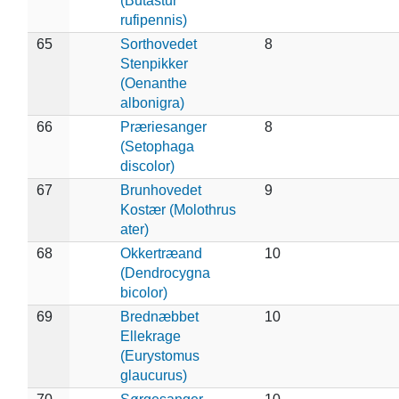
(Butastur
rufipennis)
65
Sorthovedet
8
Stenpikker
(Oenanthe
albonigra)
66
Præriesanger
8
(Setophaga
discolor)
67
Brunhovedet
9
Kostær (Molothrus
ater)
68
Okkertræand
10
(Dendrocygna
bicolor)
69
Brednæbbet
10
Ellekrage
(Eurystomus
glaucurus)