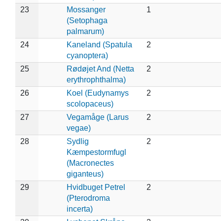
23
Mossanger
1
(Setophaga
palmarum)
24
Kaneland (Spatula
2
cyanoptera)
25
Rødøjet And (Netta
2
erythrophthalma)
26
Koel (Eudynamys
2
scolopaceus)
27
Vegamåge (Larus
2
vegae)
28
Sydlig
2
Kæmpestormfugl
(Macronectes
giganteus)
29
Hvidbuget Petrel
2
(Pterodroma
incerta)