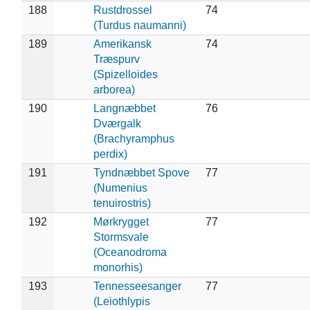
188
Rustdrossel
74
(Turdus naumanni)
189
Amerikansk
74
Træspurv
(Spizelloides
arborea)
190
Langnæbbet
76
Dværgalk
(Brachyramphus
perdix)
191
Tyndnæbbet Spove
77
(Numenius
tenuirostris)
192
Mørkrygget
77
Stormsvale
(Oceanodroma
monorhis)
193
Tennesseesanger
77
(Leiothlypis