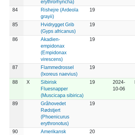
erythrorhyncha)
84
Rishejre (Ardeola
19
grayii)
85
Hvidrygget Grib
19
(Gyps africanus)
86
Akadien-
19
empidonax
(Empidonax
virescens)
87
Flammedrossel
19
(Ixoreus naevius)
88
X
Sibirisk
19
2024-
Fluesnapper
10-06
(Muscicapa sibirica)
89
Gråhovedet
19
Rødstjert
(Phoenicurus
erythronotus)
90
Amerikansk
20