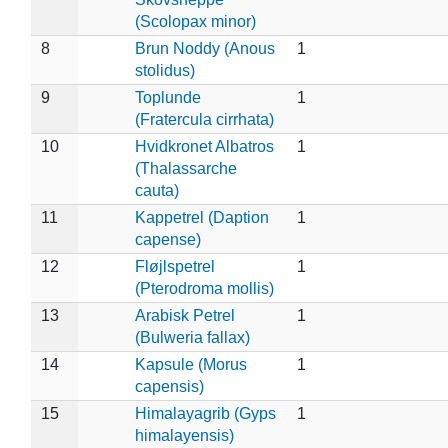
(Scolopax minor)
8
Brun Noddy (Anous
1
stolidus)
9
Toplunde
1
(Fratercula cirrhata)
10
Hvidkronet Albatros
1
(Thalassarche
cauta)
11
Kappetrel (Daption
1
capense)
12
Fløjlspetrel
1
(Pterodroma mollis)
13
Arabisk Petrel
1
(Bulweria fallax)
14
Kapsule (Morus
1
capensis)
15
Himalayagrib (Gyps
1
himalayensis)