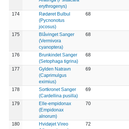
erythrogenys)
174
Rødøret Bulbul
68
(Pycnonotus
jocosus)
175
Blåvinget Sanger
68
(Vermivora
cyanoptera)
176
Brunkindet Sanger
68
(Setophaga tigrina)
177
Gylden Natravn
69
(Caprimulgus
eximius)
178
Sortkronet Sanger
69
(Cardellina pusilla)
179
Elle-empidonax
70
(Empidonax
alnorum)
180
Hvidøjet Vireo
72