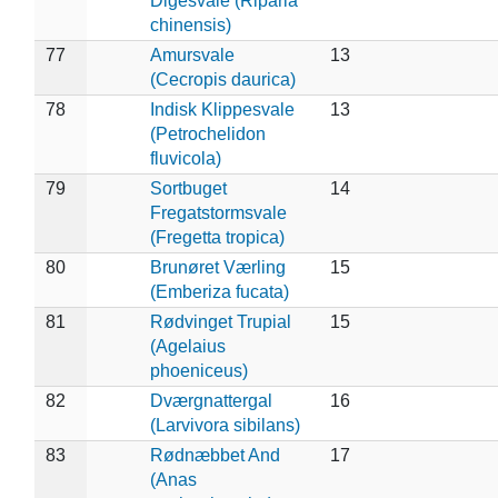
Digesvale (Riparia
chinensis)
77
Amursvale
13
(Cecropis daurica)
78
Indisk Klippesvale
13
(Petrochelidon
fluvicola)
79
Sortbuget
14
Fregatstormsvale
(Fregetta tropica)
80
Brunøret Værling
15
(Emberiza fucata)
81
Rødvinget Trupial
15
(Agelaius
phoeniceus)
82
Dværgnattergal
16
(Larvivora sibilans)
83
Rødnæbbet And
17
(Anas