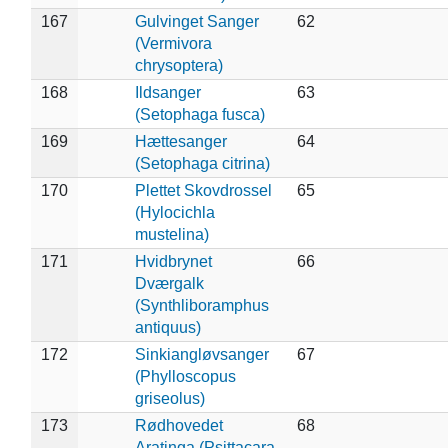
167
Gulvinget Sanger
62
(Vermivora
chrysoptera)
168
Ildsanger
63
(Setophaga fusca)
169
Hættesanger
64
(Setophaga citrina)
170
Plettet Skovdrossel
65
(Hylocichla
mustelina)
171
Hvidbrynet
66
Dværgalk
(Synthliboramphus
antiquus)
172
Sinkiangløvsanger
67
(Phylloscopus
griseolus)
173
Rødhovedet
68
Aratinga (Psittacara