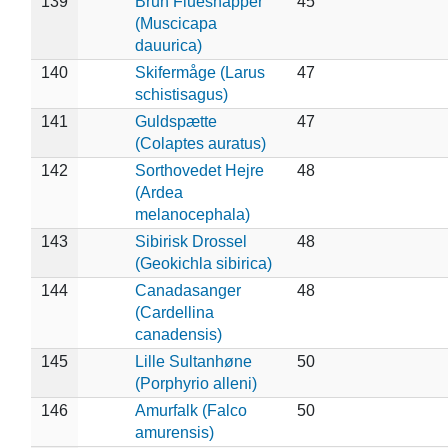
139
Brun Fluesnapper
45
(Muscicapa
dauurica)
140
Skifermåge (Larus
47
schistisagus)
141
Guldspætte
47
(Colaptes auratus)
142
Sorthovedet Hejre
48
(Ardea
melanocephala)
143
Sibirisk Drossel
48
(Geokichla sibirica)
144
Canadasanger
48
(Cardellina
canadensis)
145
Lille Sultanhøne
50
(Porphyrio alleni)
146
Amurfalk (Falco
50
amurensis)