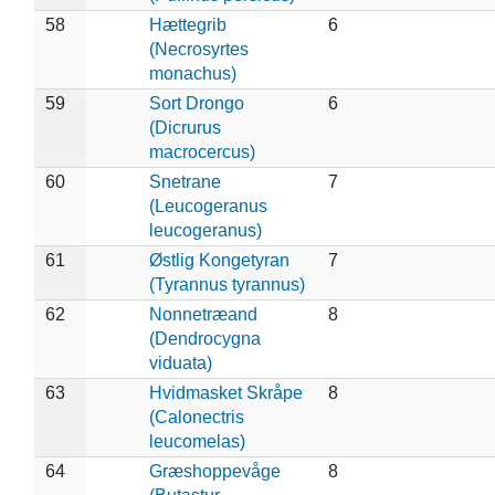
58
Hættegrib
6
(Necrosyrtes
monachus)
59
Sort Drongo
6
(Dicrurus
macrocercus)
60
Snetrane
7
(Leucogeranus
leucogeranus)
61
Østlig Kongetyran
7
(Tyrannus tyrannus)
62
Nonnetræand
8
(Dendrocygna
viduata)
63
Hvidmasket Skråpe
8
(Calonectris
leucomelas)
64
Græshoppevåge
8