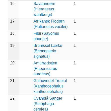
16
Savanneørn
1
(Hieraaetus
wahlbergi)
17
Afrikansk Flodørn
1
(Haliaeetus vocifer)
18
Fibii (Sayornis
1
phoebe)
19
Brunisset Lærke
1
(Eremopterix
signatus)
20
Amurrødstjert
1
(Phoenicurus
auroreus)
21
Gulhovedet Trupial
1
(Xanthocephalus
xanthocephalus)
22
Cyanblå Sanger
1
(Setophaga
cerulea)