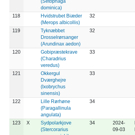
(Setophaga
dominica)
118
Hvidstrubet Biæder
32
(Merops albicollis)
119
Tyknæbbet
32
Drosselrørsanger
(Arundinax aedon)
120
Gobipræstekrave
33
(Charadrius
veredus)
121
Okkergul
33
Dværghejre
(Ixobrychus
sinensis)
122
Lille Rørhøne
34
(Paragallinula
angulata)
123
X
Sydpolarkjove
34
2024-
(Stercorarius
09-03