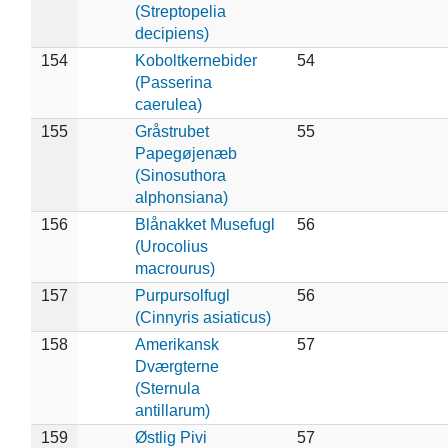
(Streptopelia
decipiens)
154
Koboltkernebider
54
(Passerina
caerulea)
155
Gråstrubet
55
Papegøjenæb
(Sinosuthora
alphonsiana)
156
Blånakket Musefugl
56
(Urocolius
macrourus)
157
Purpursolfugl
56
(Cinnyris asiaticus)
158
Amerikansk
57
Dværgterne
(Sternula
antillarum)
159
Østlig Pivi
57