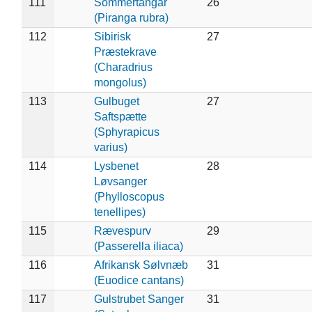
111
Sommertangar
26
(Piranga rubra)
112
Sibirisk
27
Præstekrave
(Charadrius
mongolus)
113
Gulbuget
27
Saftspætte
(Sphyrapicus
varius)
114
Lysbenet
28
Løvsanger
(Phylloscopus
tenellipes)
115
Rævespurv
29
(Passerella iliaca)
116
Afrikansk Sølvnæb
31
(Euodice cantans)
117
Gulstrubet Sanger
31