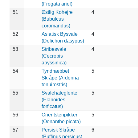
(Fregata ariel)
51
Østlig Kohejre
4
(Bubulcus
coromandus)
52
Asiatisk Bysvale
4
(Delichon dasypus)
53
Stribesvale
4
(Cecropis
abyssinica)
54
Tyndnæbbet
5
Skråpe (Ardenna
tenuirostris)
55
Svalehaleglente
5
(Elanoides
forficatus)
56
Orientstenpikker
5
(Oenanthe picata)
57
Persisk Skråpe
6
(Puffinus persicus)