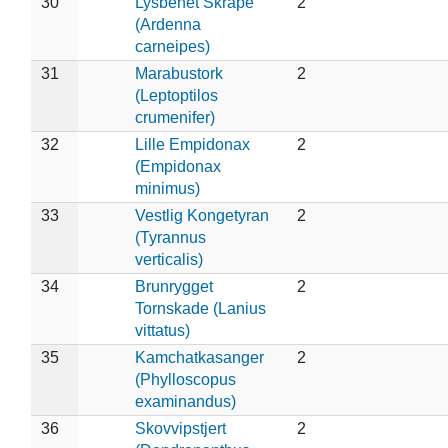
30
Lysbenet Skråpe
2
(Ardenna
carneipes)
31
Marabustork
2
(Leptoptilos
crumenifer)
32
Lille Empidonax
2
(Empidonax
minimus)
33
Vestlig Kongetyran
2
(Tyrannus
verticalis)
34
Brunrygget
2
Tornskade (Lanius
vittatus)
35
Kamchatkasanger
2
(Phylloscopus
examinandus)
36
Skovvipstjert
2