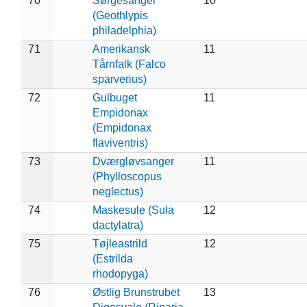
70
Sørgesanger
10
(Geothlypis
philadelphia)
71
Amerikansk
11
Tårnfalk (Falco
sparverius)
72
Gulbuget
11
Empidonax
(Empidonax
flaviventris)
73
Dværgløvsanger
11
(Phylloscopus
neglectus)
74
Maskesule (Sula
12
dactylatra)
75
Tøjleastrild
12
(Estrilda
rhodopyga)
76
Østlig Brunstrubet
13