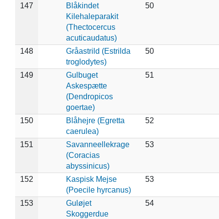
147
Blåkindet
50
Kilehaleparakit
(Thectocercus
acuticaudatus)
148
Gråastrild (Estrilda
50
troglodytes)
149
Gulbuget
51
Askespætte
(Dendropicos
goertae)
150
Blåhejre (Egretta
52
caerulea)
151
Savanneellekrage
53
(Coracias
abyssinicus)
152
Kaspisk Mejse
53
(Poecile hyrcanus)
153
Guløjet
54
Skoggerdue