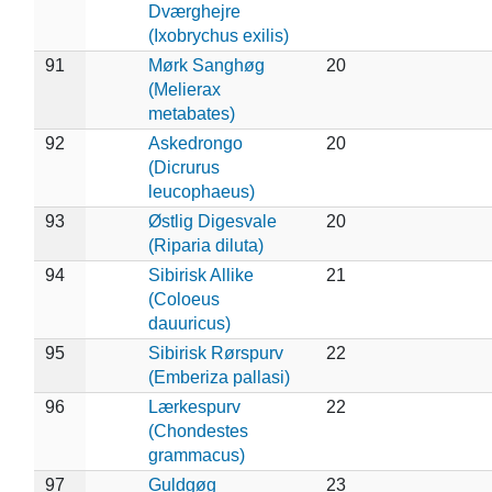
Dværghejre
(Ixobrychus exilis)
91
Mørk Sanghøg
20
(Melierax
metabates)
92
Askedrongo
20
(Dicrurus
leucophaeus)
93
Østlig Digesvale
20
(Riparia diluta)
94
Sibirisk Allike
21
(Coloeus
dauuricus)
95
Sibirisk Rørspurv
22
(Emberiza pallasi)
96
Lærkespurv
22
(Chondestes
grammacus)
97
Guldgøg
23