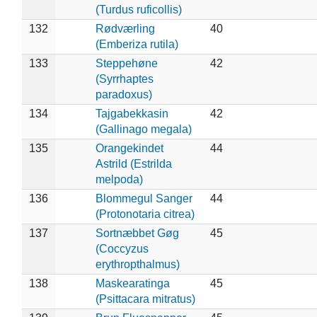
(Turdus ruficollis)
132
Rødværling
40
(Emberiza rutila)
133
Steppehøne
42
(Syrrhaptes
paradoxus)
134
Tajgabekkasin
42
(Gallinago megala)
135
Orangekindet
44
Astrild (Estrilda
melpoda)
136
Blommegul Sanger
44
(Protonotaria citrea)
137
Sortnæbbet Gøg
45
(Coccyzus
erythropthalmus)
138
Maskearatinga
45
(Psittacara mitratus)