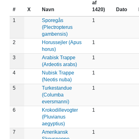
af
#
X
Navn
1420)
Dato
1
Sporegås
1
(Plectropterus
gambensis)
2
Horussejler (Apus
1
horus)
3
Arabisk Trappe
1
(Ardeotis arabs)
4
Nubisk Trappe
1
(Neotis nuba)
5
Turkestandue
1
(Columba
eversmanni)
6
Krokodillevogter
1
(Pluvianus
aegyptius)
7
Amerikansk
1
Skovsneppe