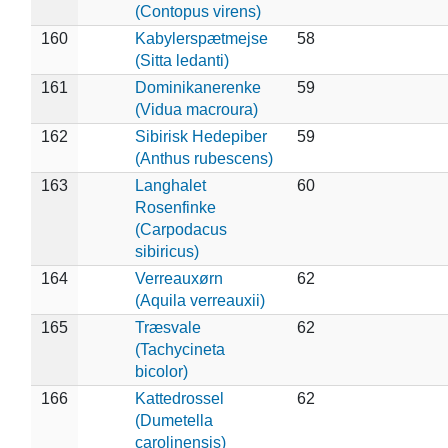
(Contopus virens)
160
Kabylerspætmejse
58
(Sitta ledanti)
161
Dominikanerenke
59
(Vidua macroura)
162
Sibirisk Hedepiber
59
(Anthus rubescens)
163
Langhalet
60
Rosenfinke
(Carpodacus
sibiricus)
164
Verreauxørn
62
(Aquila verreauxii)
165
Træsvale
62
(Tachycineta
bicolor)
166
Kattedrossel
62
(Dumetella
carolinensis)