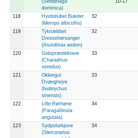
(Setophaga
10-17
dominica)
118
Hvidstrubet Biæder
32
(Merops albicollis)
119
Tyknæbbet
32
Drosselrørsanger
(Arundinax aedon)
120
Gobipræstekrave
33
(Charadrius
veredus)
121
Okkergul
33
Dværghejre
(Ixobrychus
sinensis)
122
Lille Rørhøne
34
(Paragallinula
angulata)
123
Sydpolarkjove
34
(Stercorarius