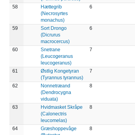
58
Hættegrib
6
(Necrosyrtes
monachus)
59
Sort Drongo
6
(Dicrurus
macrocercus)
60
Snetrane
7
(Leucogeranus
leucogeranus)
61
Østlig Kongetyran
7
(Tyrannus tyrannus)
62
Nonnetræand
8
(Dendrocygna
viduata)
63
Hvidmasket Skråpe
8
(Calonectris
leucomelas)
64
Græshoppevåge
8