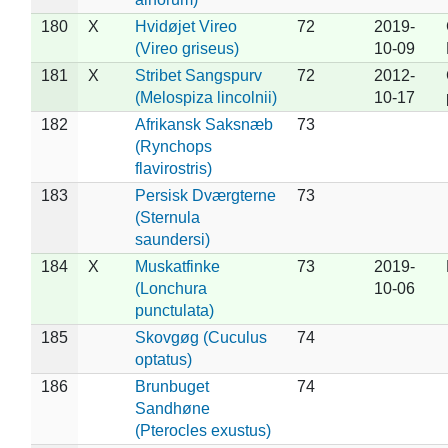
180
X
Hvidøjet Vireo
72
2019-
(Vireo griseus)
10-09
181
X
Stribet Sangspurv
72
2012-
(Melospiza lincolnii)
10-17
182
Afrikansk Saksnæb
73
(Rynchops
flavirostris)
183
Persisk Dværgterne
73
(Sternula
saundersi)
184
X
Muskatfinke
73
2019-
(Lonchura
10-06
punctulata)
185
Skovgøg (Cuculus
74
optatus)
186
Brunbuget
74
Sandhøne
(Pterocles exustus)