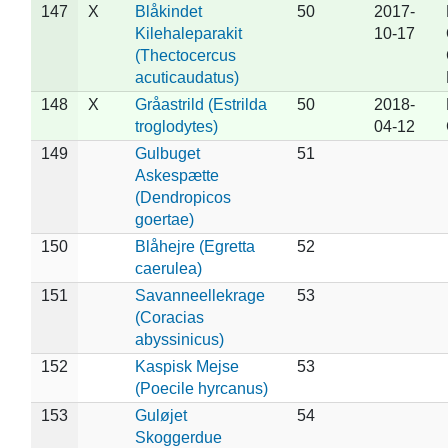
147
X
Blåkindet
50
2017-
Kilehaleparakit
10-17
(Thectocercus
acuticaudatus)
148
X
Gråastrild (Estrilda
50
2018-
troglodytes)
04-12
149
Gulbuget
51
Askespætte
(Dendropicos
goertae)
150
Blåhejre (Egretta
52
caerulea)
151
Savanneellekrage
53
(Coracias
abyssinicus)
152
Kaspisk Mejse
53
(Poecile hyrcanus)
153
Guløjet
54
Skoggerdue