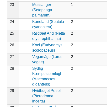
23
Mossanger
1
(Setophaga
palmarum)
24
Kaneland (Spatula
2
cyanoptera)
25
Rødøjet And (Netta
2
erythrophthalma)
26
Koel (Eudynamys
2
scolopaceus)
27
Vegamåge (Larus
2
vegae)
28
Sydlig
2
Kæmpestormfugl
(Macronectes
giganteus)
29
Hvidbuget Petrel
2
(Pterodroma
incerta)