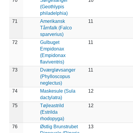
70
Sørgesanger
10
(Geothlypis
philadelphia)
71
Amerikansk
11
Tårnfalk (Falco
sparverius)
72
Gulbuget
11
Empidonax
(Empidonax
flaviventris)
73
Dværgløvsanger
11
(Phylloscopus
neglectus)
74
Maskesule (Sula
12
dactylatra)
75
Tøjleastrild
12
(Estrilda
rhodopyga)
76
Østlig Brunstrubet
13