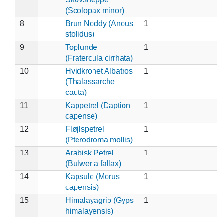
(Scolopax minor)
8
Brun Noddy (Anous
1
stolidus)
9
Toplunde
1
(Fratercula cirrhata)
10
Hvidkronet Albatros
1
(Thalassarche
cauta)
11
Kappetrel (Daption
1
capense)
12
Fløjlspetrel
1
(Pterodroma mollis)
13
Arabisk Petrel
1
(Bulweria fallax)
14
Kapsule (Morus
1
capensis)
15
Himalayagrib (Gyps
1
himalayensis)