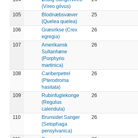
(Vireo gilvus)
105
Blodnæbsvæver
25
(Quelea quelea)
106
Græsrikse (Crex
26
egregia)
107
Amerikansk
26
Sultanhøne
(Porphyrio
martinica)
108
Cariberpetrel
26
(Pterodroma
hasitata)
109
Rubinfuglekonge
26
(Regulus
calendula)
110
Brunsidet Sanger
26
(Setophaga
pensylvanica)