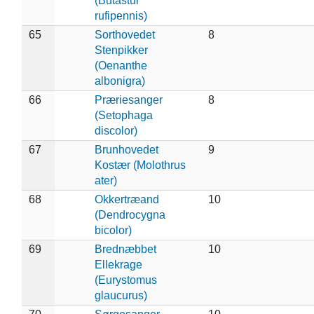
(Butastur
rufipennis)
65
Sorthovedet
8
Stenpikker
(Oenanthe
albonigra)
66
Præriesanger
8
(Setophaga
discolor)
67
Brunhovedet
9
Kostær (Molothrus
ater)
68
Okkertræand
10
(Dendrocygna
bicolor)
69
Brednæbbet
10
Ellekrage
(Eurystomus
glaucurus)