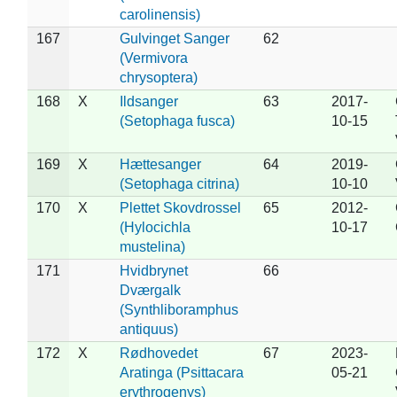
carolinensis)
167
Gulvinget Sanger
62
(Vermivora
chrysoptera)
168
X
Ildsanger
63
2017-
(Setophaga fusca)
10-15
169
X
Hættesanger
64
2019-
(Setophaga citrina)
10-10
170
X
Plettet Skovdrossel
65
2012-
(Hylocichla
10-17
mustelina)
171
Hvidbrynet
66
Dværgalk
(Synthliboramphus
antiquus)
172
X
Rødhovedet
67
2023-
Aratinga (Psittacara
05-21
erythrogenys)