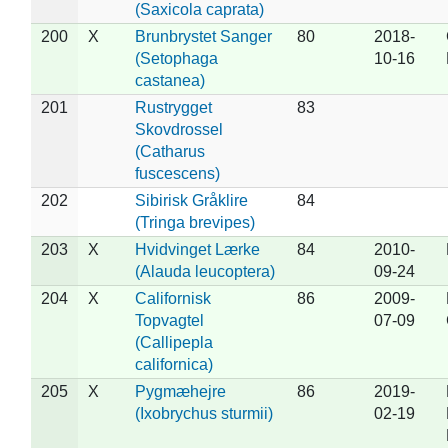
(Saxicola caprata)
200
X
Brunbrystet Sanger
80
2018-
(Setophaga
10-16
castanea)
201
Rustrygget
83
Skovdrossel
(Catharus
fuscescens)
202
Sibirisk Gråklire
84
(Tringa brevipes)
203
X
Hvidvinget Lærke
84
2010-
(Alauda leucoptera)
09-24
204
X
Californisk
86
2009-
Topvagtel
07-09
(Callipepla
californica)
205
X
Pygmæhejre
86
2019-
(Ixobrychus sturmii)
02-19