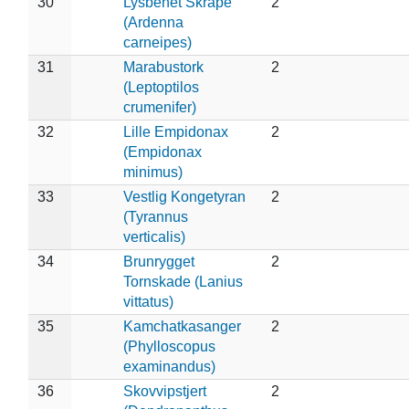
30
Lysbenet Skråpe
2
(Ardenna
carneipes)
31
Marabustork
2
(Leptoptilos
crumenifer)
32
Lille Empidonax
2
(Empidonax
minimus)
33
Vestlig Kongetyran
2
(Tyrannus
verticalis)
34
Brunrygget
2
Tornskade (Lanius
vittatus)
35
Kamchatkasanger
2
(Phylloscopus
examinandus)
36
Skovvipstjert
2