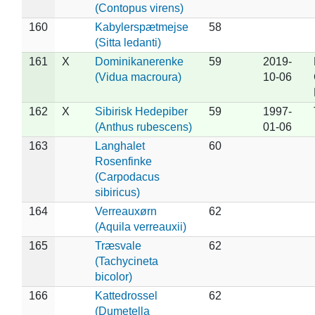
(Contopus virens)
160
Kabylerspætmejse
58
(Sitta ledanti)
161
X
Dominikanerenke
59
2019-
(Vidua macroura)
10-06
162
X
Sibirisk Hedepiber
59
1997-
(Anthus rubescens)
01-06
163
Langhalet
60
Rosenfinke
(Carpodacus
sibiricus)
164
Verreauxørn
62
(Aquila verreauxii)
165
Træsvale
62
(Tachycineta
bicolor)
166
Kattedrossel
62
(Dumetella