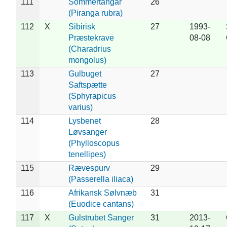
111
Sommertangar
26
(Piranga rubra)
112
X
Sibirisk
27
1993-
Præstekrave
08-08
(Charadrius
mongolus)
113
Gulbuget
27
Saftspætte
(Sphyrapicus
varius)
114
Lysbenet
28
Løvsanger
(Phylloscopus
tenellipes)
115
Rævespurv
29
(Passerella iliaca)
116
Afrikansk Sølvnæb
31
(Euodice cantans)
117
X
Gulstrubet Sanger
31
2013-