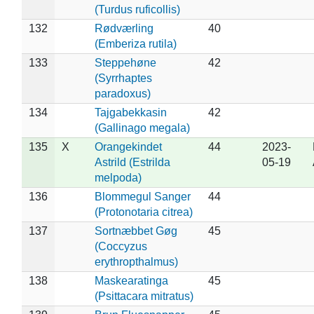
(Turdus ruficollis)
132
Rødværling
40
(Emberiza rutila)
133
Steppehøne
42
(Syrrhaptes
paradoxus)
134
Tajgabekkasin
42
(Gallinago megala)
135
X
Orangekindet
44
2023-
Astrild (Estrilda
05-19
melpoda)
136
Blommegul Sanger
44
(Protonotaria citrea)
137
Sortnæbbet Gøg
45
(Coccyzus
erythropthalmus)
138
Maskearatinga
45
(Psittacara mitratus)