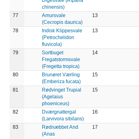
Digesvale (Riparia
chinensis)
77
Amursvale
13
(Cecropis daurica)
78
Indisk Klippesvale
13
(Petrochelidon
fluvicola)
79
Sortbuget
14
Fregatstormsvale
(Fregetta tropica)
80
Brunøret Værling
15
(Emberiza fucata)
81
Rødvinget Trupial
15
(Agelaius
phoeniceus)
82
Dværgnattergal
16
(Larvivora sibilans)
83
Rødnæbbet And
17
(Anas