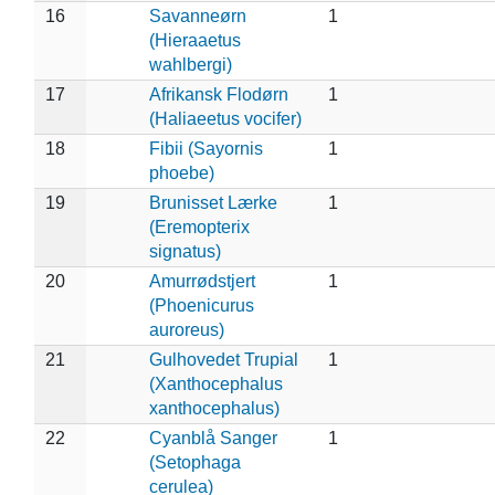
16
Savanneørn
1
(Hieraaetus
wahlbergi)
17
Afrikansk Flodørn
1
(Haliaeetus vocifer)
18
Fibii (Sayornis
1
phoebe)
19
Brunisset Lærke
1
(Eremopterix
signatus)
20
Amurrødstjert
1
(Phoenicurus
auroreus)
21
Gulhovedet Trupial
1
(Xanthocephalus
xanthocephalus)
22
Cyanblå Sanger
1
(Setophaga
cerulea)