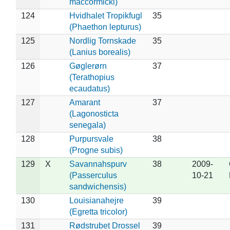
maccormicki)
124
Hvidhalet Tropikfugl
35
(Phaethon lepturus)
125
Nordlig Tornskade
35
(Lanius borealis)
126
Gøglerørn
37
(Terathopius
ecaudatus)
127
Amarant
37
(Lagonosticta
senegala)
128
Purpursvale
38
(Progne subis)
129
X
Savannahspurv
38
2009-
(Passerculus
10-21
sandwichensis)
130
Louisianahejre
39
(Egretta tricolor)
131
Rødstrubet Drossel
39