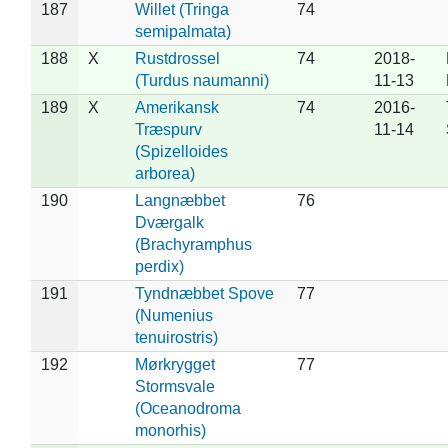
187
Willet (Tringa
74
semipalmata)
188
X
Rustdrossel
74
2018-
(Turdus naumanni)
11-13
189
X
Amerikansk
74
2016-
Træspurv
11-14
(Spizelloides
arborea)
190
Langnæbbet
76
Dværgalk
(Brachyramphus
perdix)
191
Tyndnæbbet Spove
77
(Numenius
tenuirostris)
192
Mørkrygget
77
Stormsvale
(Oceanodroma
monorhis)