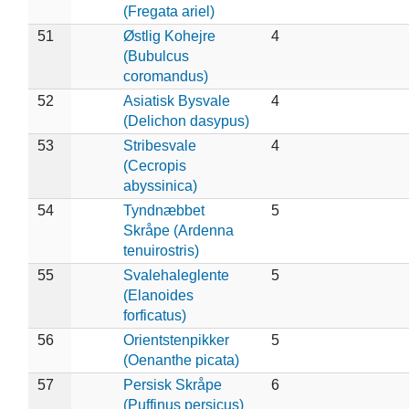
(Fregata ariel)
51
Østlig Kohejre
4
(Bubulcus
coromandus)
52
Asiatisk Bysvale
4
(Delichon dasypus)
53
Stribesvale
4
(Cecropis
abyssinica)
54
Tyndnæbbet
5
Skråpe (Ardenna
tenuirostris)
55
Svalehaleglente
5
(Elanoides
forficatus)
56
Orientstenpikker
5
(Oenanthe picata)
57
Persisk Skråpe
6
(Puffinus persicus)