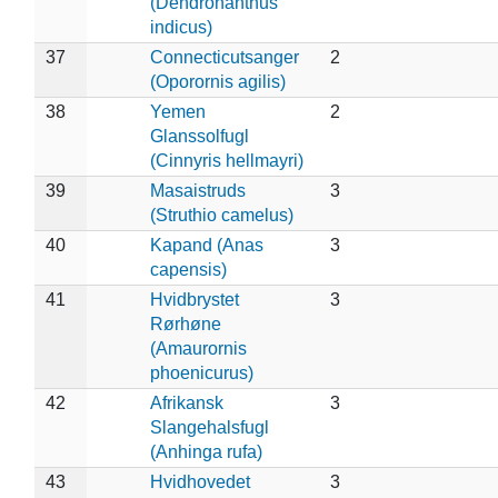
(Dendronanthus
indicus)
37
Connecticutsanger
2
(Oporornis agilis)
38
Yemen
2
Glanssolfugl
(Cinnyris hellmayri)
39
Masaistruds
3
(Struthio camelus)
40
Kapand (Anas
3
capensis)
41
Hvidbrystet
3
Rørhøne
(Amaurornis
phoenicurus)
42
Afrikansk
3
Slangehalsfugl
(Anhinga rufa)
43
Hvidhovedet
3