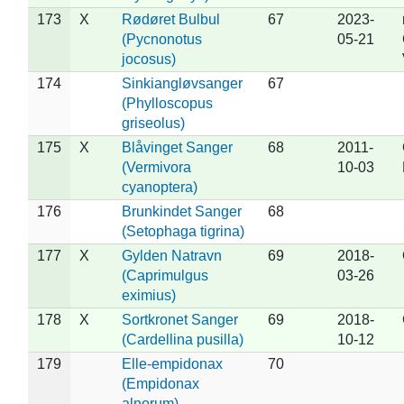
173
X
Rødøret Bulbul
67
2023-
(Pycnonotus
05-21
jocosus)
174
Sinkiangløvsanger
67
(Phylloscopus
griseolus)
175
X
Blåvinget Sanger
68
2011-
(Vermivora
10-03
cyanoptera)
176
Brunkindet Sanger
68
(Setophaga tigrina)
177
X
Gylden Natravn
69
2018-
(Caprimulgus
03-26
eximius)
178
X
Sortkronet Sanger
69
2018-
(Cardellina pusilla)
10-12
179
Elle-empidonax
70
(Empidonax
alnorum)