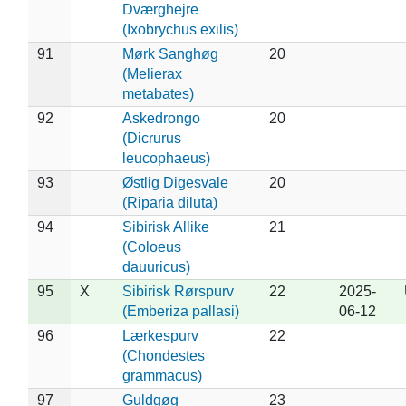
Dværghejre
(Ixobrychus exilis)
91
Mørk Sanghøg
20
(Melierax
metabates)
92
Askedrongo
20
(Dicrurus
leucophaeus)
93
Østlig Digesvale
20
(Riparia diluta)
94
Sibirisk Allike
21
(Coloeus
dauuricus)
95
X
Sibirisk Rørspurv
22
2025-
(Emberiza pallasi)
06-12
96
Lærkespurv
22
(Chondestes
grammacus)
97
Guldgøg
23