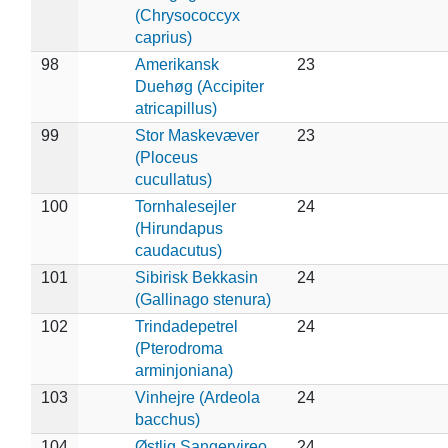
(Chrysococcyx
caprius)
98
Amerikansk
23
Duehøg (Accipiter
atricapillus)
99
Stor Maskevæver
23
(Ploceus
cucullatus)
100
Tornhalesejler
24
(Hirundapus
caudacutus)
101
Sibirisk Bekkasin
24
(Gallinago stenura)
102
Trindadepetrel
24
(Pterodroma
arminjoniana)
103
Vinhejre (Ardeola
24
bacchus)
104
Østlig Sangervireo
24