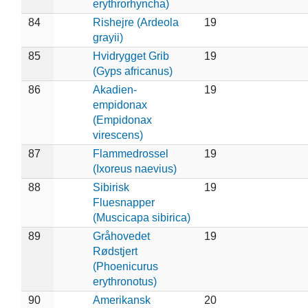
erythrorhyncha)
84
Rishejre (Ardeola
19
grayii)
85
Hvidrygget Grib
19
(Gyps africanus)
86
Akadien-
19
empidonax
(Empidonax
virescens)
87
Flammedrossel
19
(Ixoreus naevius)
88
Sibirisk
19
Fluesnapper
(Muscicapa sibirica)
89
Gråhovedet
19
Rødstjert
(Phoenicurus
erythronotus)
90
Amerikansk
20