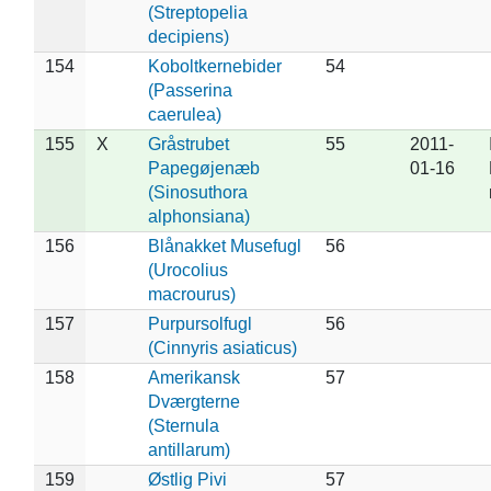
(Streptopelia
decipiens)
154
Koboltkernebider
54
(Passerina
caerulea)
155
X
Gråstrubet
55
2011-
Papegøjenæb
01-16
(Sinosuthora
alphonsiana)
156
Blånakket Musefugl
56
(Urocolius
macrourus)
157
Purpursolfugl
56
(Cinnyris asiaticus)
158
Amerikansk
57
Dværgterne
(Sternula
antillarum)
159
Østlig Pivi
57