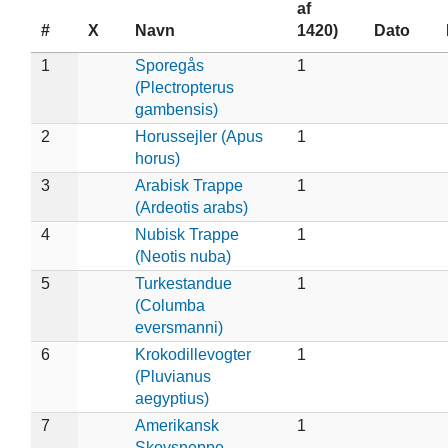
af
#
X
Navn
1420)
Dato
1
Sporegås
1
(Plectropterus
gambensis)
2
Horussejler (Apus
1
horus)
3
Arabisk Trappe
1
(Ardeotis arabs)
4
Nubisk Trappe
1
(Neotis nuba)
5
Turkestandue
1
(Columba
eversmanni)
6
Krokodillevogter
1
(Pluvianus
aegyptius)
7
Amerikansk
1
Skovsneppe