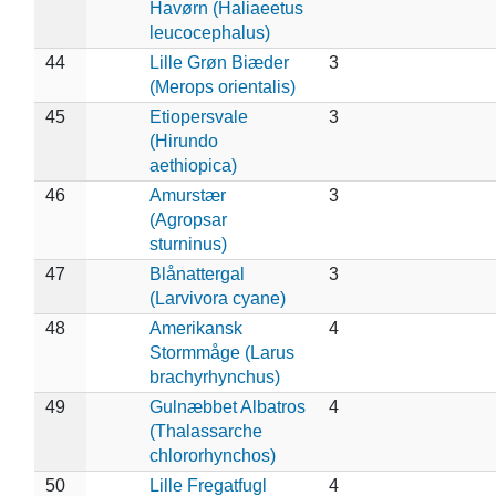
Havørn (Haliaeetus
leucocephalus)
44
Lille Grøn Biæder
3
(Merops orientalis)
45
Etiopersvale
3
(Hirundo
aethiopica)
46
Amurstær
3
(Agropsar
sturninus)
47
Blånattergal
3
(Larvivora cyane)
48
Amerikansk
4
Stormmåge (Larus
brachyrhynchus)
49
Gulnæbbet Albatros
4
(Thalassarche
chlororhynchos)
50
Lille Fregatfugl
4