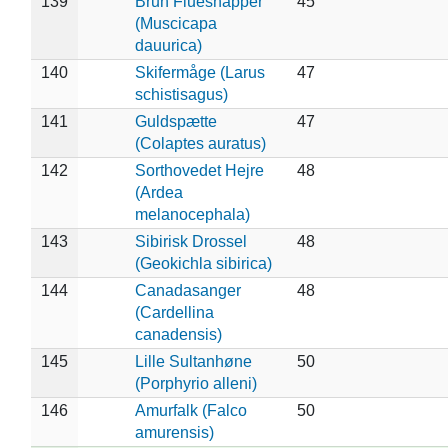
139
Brun Fluesnapper
45
(Muscicapa
dauurica)
140
Skifermåge (Larus
47
schistisagus)
141
Guldspætte
47
(Colaptes auratus)
142
Sorthovedet Hejre
48
(Ardea
melanocephala)
143
Sibirisk Drossel
48
(Geokichla sibirica)
144
Canadasanger
48
(Cardellina
canadensis)
145
Lille Sultanhøne
50
(Porphyrio alleni)
146
Amurfalk (Falco
50
amurensis)