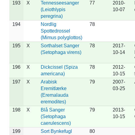
193
X
Tennesseesanger
77
2010-
(Leiothlypis
10-07
peregrina)
194
Nordlig
78
Spottedrossel
(Mimus polyglottos)
195
X
Sorthalset Sanger
78
2017-
(Setophaga virens)
10-14
196
X
Dickcissel (Spiza
78
2012-
americana)
10-15
197
X
Arabisk
79
2007-
Eremitlærke
03-25
(Eremalauda
eremodites)
198
X
Blå Sanger
79
2013-
(Setophaga
10-15
caerulescens)
199
Sort Bynkefugl
80