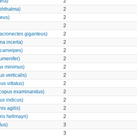
era)
2
phthalma)
2
eus)
2
2
cronectes giganteus)
2
ma incerta)
2
carneipes)
2
umenifer)
2
ax minimus)
2
s verticalis)
2
s vittatus)
2
copus examinandus)
2
us indicus)
2
is agilis)
2
is hellmayri)
2
lus)
3
3