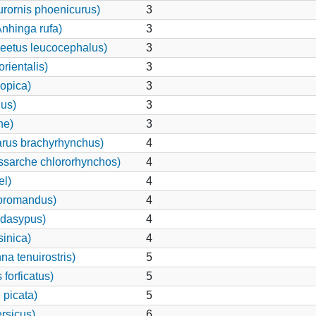
rornis phoenicurus)
3
Anhinga rufa)
3
eetus leucocephalus)
3
rientalis)
3
iopica)
3
nus)
3
ne)
3
rus brachyrhynchus)
4
ssarche chlororhynchos)
4
el)
4
coromandus)
4
 dasypus)
4
sinica)
4
a tenuirostris)
5
forficatus)
5
 picata)
5
rsicus)
6