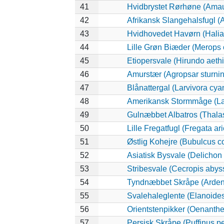
41
Hvidbrystet Rørhøne (Amau
42
Afrikansk Slangehalsfugl (
43
Hvidhovedet Havørn (Halia
44
Lille Grøn Biæder (Merops o
45
Etiopersvale (Hirundo aeth
46
Amurstær (Agropsar sturni
47
Blånattergal (Larvivora cya
48
Amerikansk Stormmåge (La
49
Gulnæbbet Albatros (Thala
50
Lille Fregatfugl (Fregata ari
51
Østlig Kohejre (Bubulcus 
52
Asiatisk Bysvale (Delichon
53
Stribesvale (Cecropis abys
54
Tyndnæbbet Skråpe (Ardenn
55
Svalehaleglente (Elanoides 
56
Orientstenpikker (Oenanthe
57
Persisk Skråpe (Puffinus pe