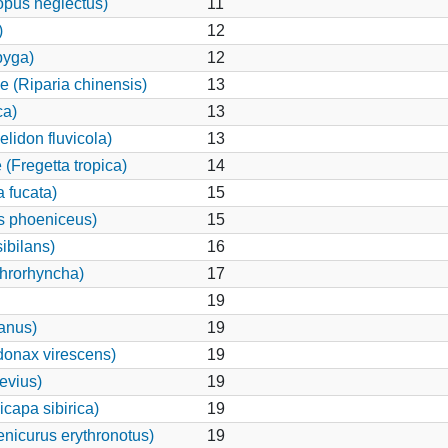
pus neglectus)
11
)
12
pyga)
12
e (Riparia chinensis)
13
ca)
13
elidon fluvicola)
13
(Fregetta tropica)
14
 fucata)
15
s phoeniceus)
15
ibilans)
16
hrorhyncha)
17
19
canus)
19
onax virescens)
19
evius)
19
capa sibirica)
19
nicurus erythronotus)
19