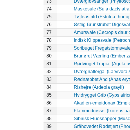
73
Dværgløvsanger (Phyllosco
74
Maskesule (Sula dactylatra
75
Tøjleastrild (Estrilda rhodo
76
Østlig Brunstrubet Digesval
77
Amursvale (Cecropis dauri
78
Indisk Klippesvale (Petroch
79
Sortbuget Fregatstormsvale 
80
Brunøret Værling (Emberiza
81
Rødvinget Trupial (Agelaiu
82
Dværgnattergal (Larvivora s
83
Rødnæbbet And (Anas eryt
84
Rishejre (Ardeola grayii)
85
Hvidrygget Grib (Gyps afri
86
Akadien-empidonax (Empid
87
Flammedrossel (Ixoreus na
88
Sibirisk Fluesnapper (Musci
89
Gråhovedet Rødstjert (Phoe