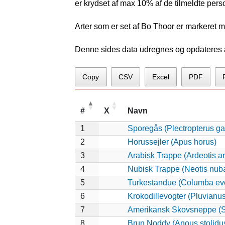
er krydset af max 10% af de tilmeldte pers
Arter som er set af Bo Thoor er markeret m
Denne sides data udregnes og opdateres au
Copy
CSV
Excel
PDF
#
X
Navn
1
Sporegås (Plectropterus g
2
Horussejler (Apus horus)
3
Arabisk Trappe (Ardeotis a
4
Nubisk Trappe (Neotis nub
5
Turkestandue (Columba ev
6
Krokodillevogter (Pluvianu
7
Amerikansk Skovsneppe (S
8
Brun Noddy (Anous stolidu