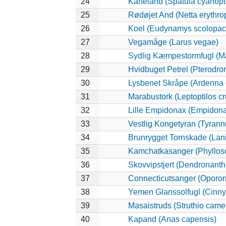
24
Kaneland (Spatula cyanopt
25
Rødøjet And (Netta erythro
26
Koel (Eudynamys scolopac
27
Vegamåge (Larus vegae)
28
Sydlig Kæmpestormfugl (Ma
29
Hvidbuget Petrel (Pterodro
30
Lysbenet Skråpe (Ardenna 
31
Marabustork (Leptoptilos cr
32
Lille Empidonax (Empidon
33
Vestlig Kongetyran (Tyrannu
34
Brunrygget Tornskade (Laniu
35
Kamchatkasanger (Phyllos
36
Skovvipstjert (Dendronanth
37
Connecticutsanger (Opororn
38
Yemen Glanssolfugl (Cinnyr
39
Masaistruds (Struthio came
40
Kapand (Anas capensis)