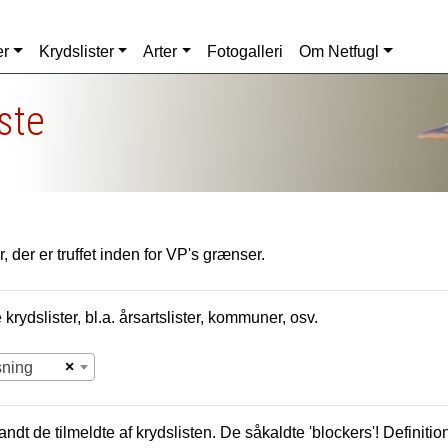
er
Krydslister
Arter
Fotogalleri
Om Netfugl
iste
, der er truffet inden for VP's grænser.
krydslister, bl.a. årsartslister, kommuner, osv.
×
sning
andt de tilmeldte af krydslisten. De såkaldte 'blockers'! Definition