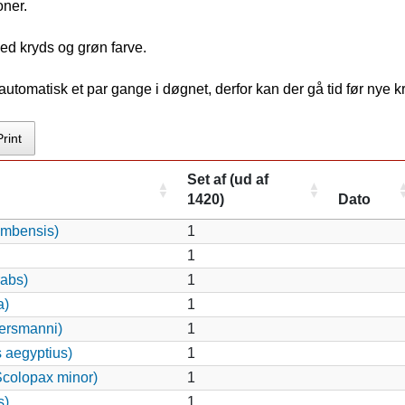
oner.
ed kryds og grøn farve.
tomatisk et par gange i døgnet, derfor kan der gå tid før nye 
Print
Set af (ud af
1420)
Dato
ambensis)
1
1
rabs)
1
a)
1
ersmanni)
1
s aegyptius)
1
colopax minor)
1
s)
1