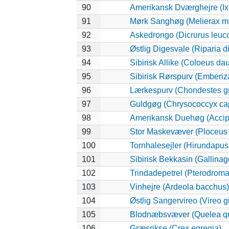
90
Amerikansk Dværghejre (Ixo
91
Mørk Sanghøg (Melierax m
92
Askedrongo (Dicrurus leuc
93
Østlig Digesvale (Riparia di
94
Sibirisk Allike (Coloeus da
95
Sibirisk Rørspurv (Emberiza
96
Lærkespurv (Chondestes 
97
Guldgøg (Chrysococcyx cap
98
Amerikansk Duehøg (Accipit
99
Stor Maskevæver (Ploceus 
100
Tornhalesejler (Hirundapus
101
Sibirisk Bekkasin (Gallinag
102
Trindadepetrel (Pterodroma
103
Vinhejre (Ardeola bacchus)
104
Østlig Sangervireo (Vireo g
105
Blodnæbsvæver (Quelea q
106
Græsrikse (Crex egregia)