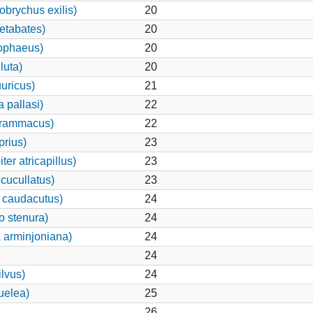
brychus exilis)
20
etabates)
20
ophaeus)
20
luta)
20
uuricus)
21
 pallasi)
22
grammacus)
22
rius)
23
er atricapillus)
23
cucullatus)
23
 caudacutus)
24
o stenura)
24
 arminjoniana)
24
24
ilvus)
24
uelea)
25
26