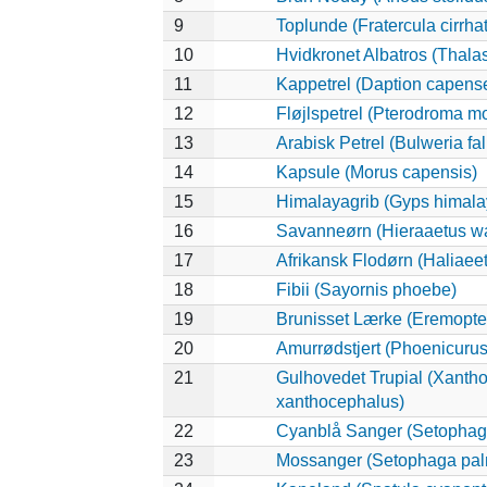
9
Toplunde (Fratercula cirrha
10
Hvidkronet Albatros (Thala
11
Kappetrel (Daption capens
12
Fløjlspetrel (Pterodroma mo
13
Arabisk Petrel (Bulweria fal
14
Kapsule (Morus capensis)
15
Himalayagrib (Gyps himala
16
Savanneørn (Hieraaetus wa
17
Afrikansk Flodørn (Haliaeet
18
Fibii (Sayornis phoebe)
19
Brunisset Lærke (Eremopter
20
Amurrødstjert (Phoenicurus
21
Gulhovedet Trupial (Xanth
xanthocephalus)
22
Cyanblå Sanger (Setophag
23
Mossanger (Setophaga pa