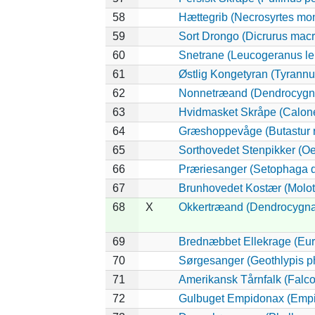
58
Hættegrib (Necrosyrtes mo
59
Sort Drongo (Dicrurus mac
60
Snetrane (Leucogeranus l
61
Østlig Kongetyran (Tyrannu
62
Nonnetræand (Dendrocygna
63
Hvidmasket Skråpe (Calone
64
Græshoppevåge (Butastur r
65
Sorthovedet Stenpikker (Oe
66
Præriesanger (Setophaga d
67
Brunhovedet Kostær (Moloth
68
X
Okkertræand (Dendrocygna 
69
Brednæbbet Ellekrage (Eur
70
Sørgesanger (Geothlypis ph
71
Amerikansk Tårnfalk (Falco
72
Gulbuget Empidonax (Empid