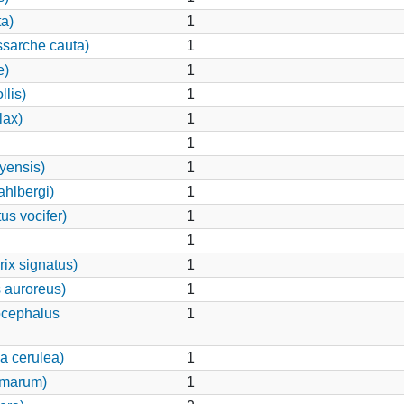
ta)
1
ssarche cauta)
1
e)
1
llis)
1
lax)
1
1
yensis)
1
hlbergi)
1
us vocifer)
1
1
ix signatus)
1
 auroreus)
1
ocephalus
1
a cerulea)
1
lmarum)
1