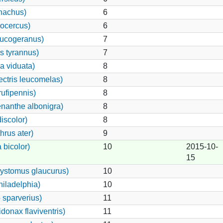
nachus)
6
rocercus)
6
eucogeranus)
7
s tyrannus)
7
 viduata)
8
ctris leucomelas)
8
ufipennis)
8
nanthe albonigra)
8
iscolor)
8
rus ater)
9
bicolor)
10
2015-10-
15
ystomus glaucurus)
10
iladelphia)
10
 sparverius)
11
onax flaviventris)
11