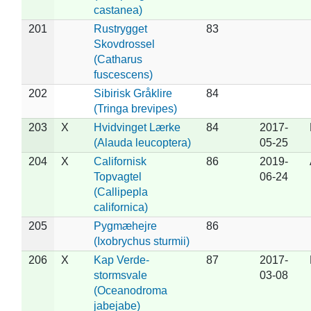
castanea)
201
Rustrygget
83
Skovdrossel
(Catharus
fuscescens)
202
Sibirisk Gråklire
84
(Tringa brevipes)
203
X
Hvidvinget Lærke
84
2017-
(Alauda leucoptera)
05-25
204
X
Californisk
86
2019-
Topvagtel
06-24
(Callipepla
californica)
205
Pygmæhejre
86
(Ixobrychus sturmii)
206
X
Kap Verde-
87
2017-
stormsvale
03-08
(Oceanodroma
jabejabe)