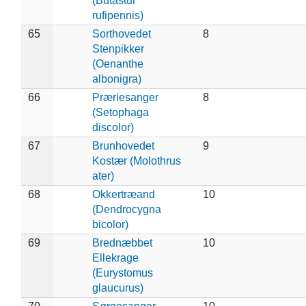
(Butastur
rufipennis)
65
Sorthovedet
8
Stenpikker
(Oenanthe
albonigra)
66
Præriesanger
8
(Setophaga
discolor)
67
Brunhovedet
9
Kostær (Molothrus
ater)
68
Okkertræand
10
(Dendrocygna
bicolor)
69
Brednæbbet
10
Ellekrage
(Eurystomus
glaucurus)