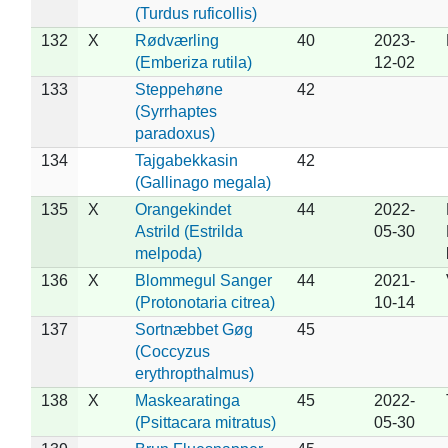
(Turdus ruficollis)
132
X
Rødværling
40
2023-
(Emberiza rutila)
12-02
133
Steppehøne
42
(Syrrhaptes
paradoxus)
134
Tajgabekkasin
42
(Gallinago megala)
135
X
Orangekindet
44
2022-
Astrild (Estrilda
05-30
melpoda)
136
X
Blommegul Sanger
44
2021-
(Protonotaria citrea)
10-14
137
Sortnæbbet Gøg
45
(Coccyzus
erythropthalmus)
138
X
Maskearatinga
45
2022-
(Psittacara mitratus)
05-30