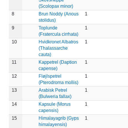
(Scolopax minor)
8
Brun Noddy (Anous
1
stolidus)
9
Toplunde
1
(Fratercula cirrhata)
10
Hvidkronet Albatros
1
(Thalassarche
cauta)
11
Kappetrel (Daption
1
capense)
12
Fløjlspetrel
1
(Pterodroma mollis)
13
Arabisk Petrel
1
(Bulweria fallax)
14
Kapsule (Morus
1
capensis)
15
Himalayagrib (Gyps
1
himalayensis)