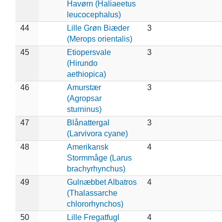
Havørn (Haliaeetus
leucocephalus)
44
Lille Grøn Biæder
3
(Merops orientalis)
45
Etiopersvale
3
(Hirundo
aethiopica)
46
Amurstær
3
(Agropsar
sturninus)
47
Blånattergal
3
(Larvivora cyane)
48
Amerikansk
4
Stormmåge (Larus
brachyrhynchus)
49
Gulnæbbet Albatros
4
(Thalassarche
chlororhynchos)
50
Lille Fregatfugl
4