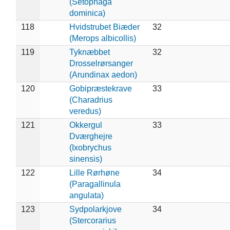
(Setophaga
dominica)
118
Hvidstrubet Biæder
32
(Merops albicollis)
119
Tyknæbbet
32
Drosselrørsanger
(Arundinax aedon)
120
Gobipræstekrave
33
(Charadrius
veredus)
121
Okkergul
33
Dværghejre
(Ixobrychus
sinensis)
122
Lille Rørhøne
34
(Paragallinula
angulata)
123
Sydpolarkjove
34
(Stercorarius