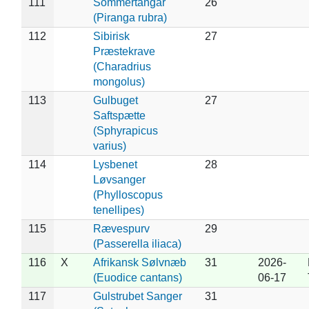
111
Sommertangar
26
(Piranga rubra)
112
Sibirisk
27
Præstekrave
(Charadrius
mongolus)
113
Gulbuget
27
Saftspætte
(Sphyrapicus
varius)
114
Lysbenet
28
Løvsanger
(Phylloscopus
tenellipes)
115
Rævespurv
29
(Passerella iliaca)
116
X
Afrikansk Sølvnæb
31
2026-
(Euodice cantans)
06-17
117
Gulstrubet Sanger
31