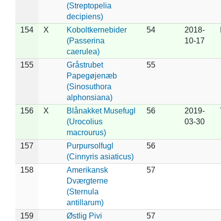
(Streptopelia
decipiens)
154
X
Koboltkernebider
54
2018-
(Passerina
10-17
caerulea)
155
Gråstrubet
55
Papegøjenæb
(Sinosuthora
alphonsiana)
156
X
Blånakket Musefugl
56
2019-
(Urocolius
03-30
macrourus)
157
Purpursolfugl
56
(Cinnyris asiaticus)
158
Amerikansk
57
Dværgterne
(Sternula
antillarum)
159
Østlig Pivi
57