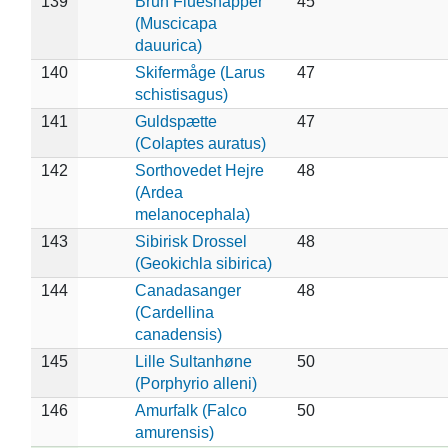
139
Brun Fluesnapper
45
(Muscicapa
dauurica)
140
Skifermåge (Larus
47
schistisagus)
141
Guldspætte
47
(Colaptes auratus)
142
Sorthovedet Hejre
48
(Ardea
melanocephala)
143
Sibirisk Drossel
48
(Geokichla sibirica)
144
Canadasanger
48
(Cardellina
canadensis)
145
Lille Sultanhøne
50
(Porphyrio alleni)
146
Amurfalk (Falco
50
amurensis)