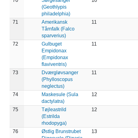
70
Sørgesanger
10
(Geothlypis
philadelphia)
71
Amerikansk
11
Tårnfalk (Falco
sparverius)
72
Gulbuget
11
Empidonax
(Empidonax
flaviventris)
73
Dværgløvsanger
11
(Phylloscopus
neglectus)
74
Maskesule (Sula
12
dactylatra)
75
Tøjleastrild
12
(Estrilda
rhodopyga)
76
Østlig Brunstrubet
13