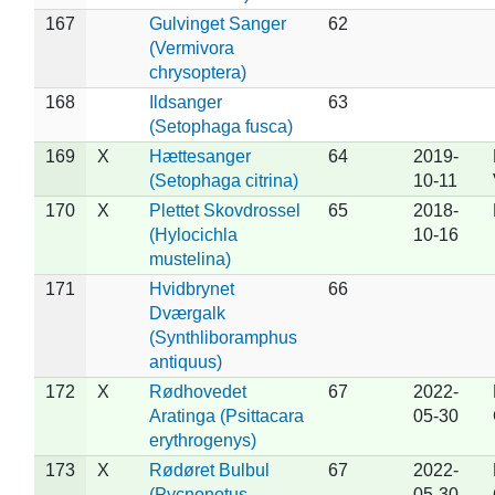
167
Gulvinget Sanger
62
(Vermivora
chrysoptera)
168
Ildsanger
63
(Setophaga fusca)
169
X
Hættesanger
64
2019-
(Setophaga citrina)
10-11
170
X
Plettet Skovdrossel
65
2018-
(Hylocichla
10-16
mustelina)
171
Hvidbrynet
66
Dværgalk
(Synthliboramphus
antiquus)
172
X
Rødhovedet
67
2022-
Aratinga (Psittacara
05-30
erythrogenys)
173
X
Rødøret Bulbul
67
2022-
(Pycnonotus
05-30