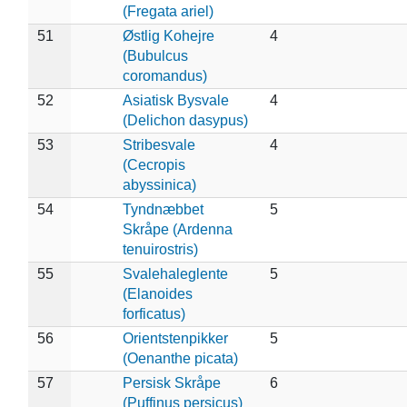
(Fregata ariel)
51
Østlig Kohejre
4
(Bubulcus
coromandus)
52
Asiatisk Bysvale
4
(Delichon dasypus)
53
Stribesvale
4
(Cecropis
abyssinica)
54
Tyndnæbbet
5
Skråpe (Ardenna
tenuirostris)
55
Svalehaleglente
5
(Elanoides
forficatus)
56
Orientstenpikker
5
(Oenanthe picata)
57
Persisk Skråpe
6
(Puffinus persicus)