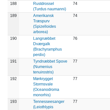
188
Rustdrossel
74
(Turdus naumanni)
189
Amerikansk
74
Træspurv
(Spizelloides
arborea)
190
Langnæbbet
76
Dværgalk
(Brachyramphus
perdix)
191
Tyndnæbbet Spove
77
(Numenius
tenuirostris)
192
Mørkrygget
77
Stormsvale
(Oceanodroma
monorhis)
193
Tennesseesanger
77
(Leiothlypis