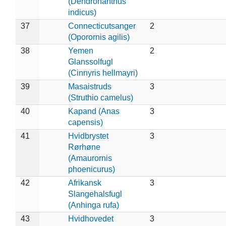
(Dendronanthus
indicus)
37
Connecticutsanger
2
(Oporornis agilis)
38
Yemen
2
Glanssolfugl
(Cinnyris hellmayri)
39
Masaistruds
3
(Struthio camelus)
40
Kapand (Anas
3
capensis)
41
Hvidbrystet
3
Rørhøne
(Amaurornis
phoenicurus)
42
Afrikansk
3
Slangehalsfugl
(Anhinga rufa)
43
Hvidhovedet
3