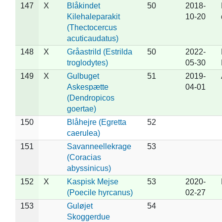
147
X
Blåkindet
50
2018-
Kilehaleparakit
10-20
(Thectocercus
acuticaudatus)
148
X
Gråastrild (Estrilda
50
2022-
troglodytes)
05-30
149
X
Gulbuget
51
2019-
Askespætte
04-01
(Dendropicos
goertae)
150
Blåhejre (Egretta
52
caerulea)
151
Savanneellekrage
53
(Coracias
abyssinicus)
152
X
Kaspisk Mejse
53
2020-
(Poecile hyrcanus)
02-27
153
Guløjet
54
Skoggerdue