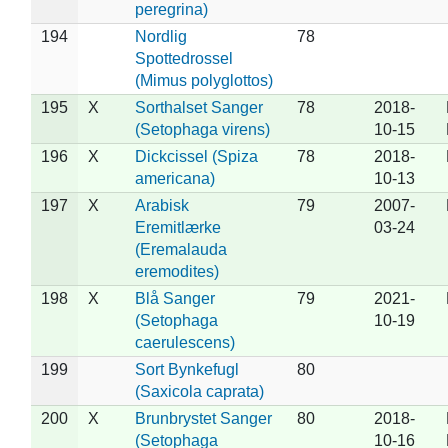
peregrina)
194
Nordlig
78
Spottedrossel
(Mimus polyglottos)
195
X
Sorthalset Sanger
78
2018-
(Setophaga virens)
10-15
196
X
Dickcissel (Spiza
78
2018-
americana)
10-13
197
X
Arabisk
79
2007-
Eremitlærke
03-24
(Eremalauda
eremodites)
198
X
Blå Sanger
79
2021-
(Setophaga
10-19
caerulescens)
199
Sort Bynkefugl
80
(Saxicola caprata)
200
X
Brunbrystet Sanger
80
2018-
(Setophaga
10-16