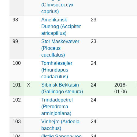
(Chrysococcyx
caprius)
98
Amerikansk
23
Duehøg (Accipiter
atricapillus)
99
Stor Maskevæver
23
(Ploceus
cucullatus)
100
Tornhalesejler
24
(Hirundapus
caudacutus)
101
X
Sibirisk Bekkasin
24
2018-
(Gallinago stenura)
01-06
102
Trindadepetrel
24
(Pterodroma
arminjoniana)
103
Vinhejre (Ardeola
24
bacchus)
104
Østlig Sangervireo
24