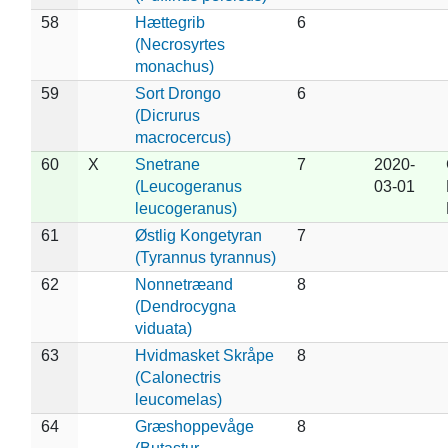
58
Hættegrib
6
(Necrosyrtes
monachus)
59
Sort Drongo
6
(Dicrurus
macrocercus)
60
X
Snetrane
7
2020-
(Leucogeranus
03-01
leucogeranus)
61
Østlig Kongetyran
7
(Tyrannus tyrannus)
62
Nonnetræand
8
(Dendrocygna
viduata)
63
Hvidmasket Skråpe
8
(Calonectris
leucomelas)
64
Græshoppevåge
8