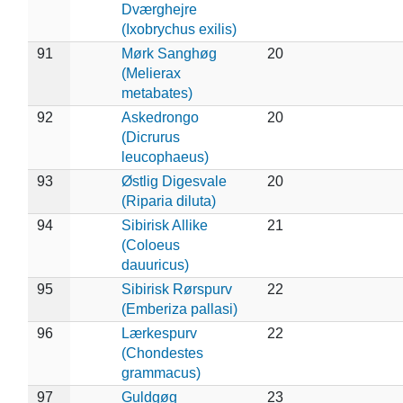
Dværghejre
(Ixobrychus exilis)
91
Mørk Sanghøg
20
(Melierax
metabates)
92
Askedrongo
20
(Dicrurus
leucophaeus)
93
Østlig Digesvale
20
(Riparia diluta)
94
Sibirisk Allike
21
(Coloeus
dauuricus)
95
Sibirisk Rørspurv
22
(Emberiza pallasi)
96
Lærkespurv
22
(Chondestes
grammacus)
97
Guldgøg
23