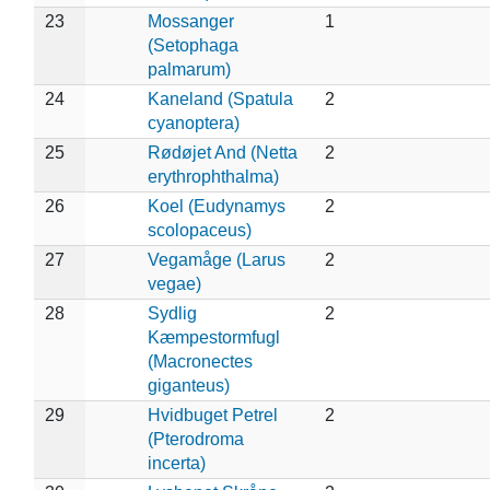
23
Mossanger
1
(Setophaga
palmarum)
24
Kaneland (Spatula
2
cyanoptera)
25
Rødøjet And (Netta
2
erythrophthalma)
26
Koel (Eudynamys
2
scolopaceus)
27
Vegamåge (Larus
2
vegae)
28
Sydlig
2
Kæmpestormfugl
(Macronectes
giganteus)
29
Hvidbuget Petrel
2
(Pterodroma
incerta)