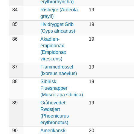
erythrorhyncha)
84
Rishejre (Ardeola
19
grayii)
85
Hvidrygget Grib
19
(Gyps africanus)
86
Akadien-
19
empidonax
(Empidonax
virescens)
87
Flammedrossel
19
(Ixoreus naevius)
88
Sibirisk
19
Fluesnapper
(Muscicapa sibirica)
89
Gråhovedet
19
Rødstjert
(Phoenicurus
erythronotus)
90
Amerikansk
20