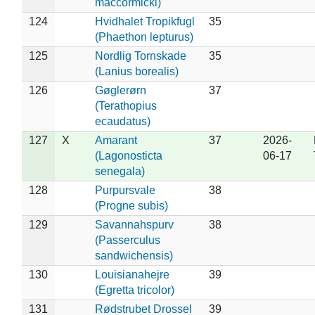
maccormicki)
124
Hvidhalet Tropikfugl
35
(Phaethon lepturus)
125
Nordlig Tornskade
35
(Lanius borealis)
126
Gøglerørn
37
(Terathopius
ecaudatus)
127
X
Amarant
37
2026-
(Lagonosticta
06-17
senegala)
128
Purpursvale
38
(Progne subis)
129
Savannahspurv
38
(Passerculus
sandwichensis)
130
Louisianahejre
39
(Egretta tricolor)
131
Rødstrubet Drossel
39