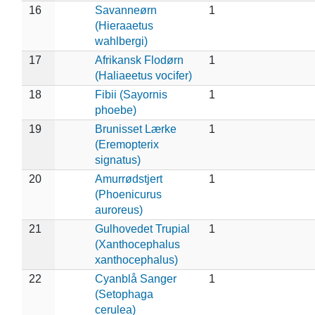
16
Savanneørn
1
(Hieraaetus
wahlbergi)
17
Afrikansk Flodørn
1
(Haliaeetus vocifer)
18
Fibii (Sayornis
1
phoebe)
19
Brunisset Lærke
1
(Eremopterix
signatus)
20
Amurrødstjert
1
(Phoenicurus
auroreus)
21
Gulhovedet Trupial
1
(Xanthocephalus
xanthocephalus)
22
Cyanblå Sanger
1
(Setophaga
cerulea)