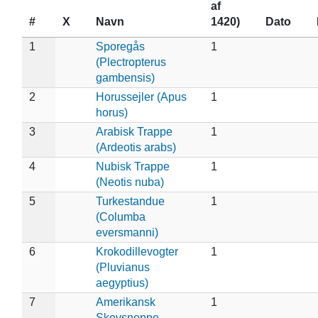
af
#
X
Navn
1420)
Dato
1
Sporegås
1
(Plectropterus
gambensis)
2
Horussejler (Apus
1
horus)
3
Arabisk Trappe
1
(Ardeotis arabs)
4
Nubisk Trappe
1
(Neotis nuba)
5
Turkestandue
1
(Columba
eversmanni)
6
Krokodillevogter
1
(Pluvianus
aegyptius)
7
Amerikansk
1
Skovsneppe