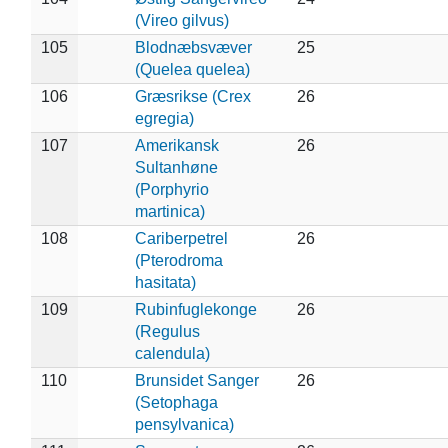
(Vireo gilvus)
105
Blodnæbsvæver
25
(Quelea quelea)
106
Græsrikse (Crex
26
egregia)
107
Amerikansk
26
Sultanhøne
(Porphyrio
martinica)
108
Cariberpetrel
26
(Pterodroma
hasitata)
109
Rubinfuglekonge
26
(Regulus
calendula)
110
Brunsidet Sanger
26
(Setophaga
pensylvanica)