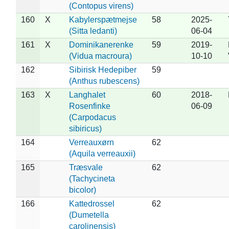
(Contopus virens)
160
X
Kabylerspætmejse
58
2025-
(Sitta ledanti)
06-04
161
X
Dominikanerenke
59
2019-
(Vidua macroura)
10-10
162
Sibirisk Hedepiber
59
(Anthus rubescens)
163
X
Langhalet
60
2018-
Rosenfinke
06-09
(Carpodacus
sibiricus)
164
Verreauxørn
62
(Aquila verreauxii)
165
Træsvale
62
(Tachycineta
bicolor)
166
Kattedrossel
62
(Dumetella
carolinensis)