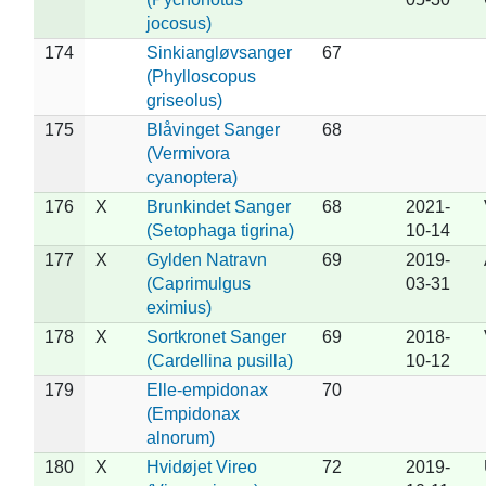
jocosus)
174
Sinkiangløvsanger
67
(Phylloscopus
griseolus)
175
Blåvinget Sanger
68
(Vermivora
cyanoptera)
176
X
Brunkindet Sanger
68
2021-
(Setophaga tigrina)
10-14
177
X
Gylden Natravn
69
2019-
(Caprimulgus
03-31
eximius)
178
X
Sortkronet Sanger
69
2018-
(Cardellina pusilla)
10-12
179
Elle-empidonax
70
(Empidonax
alnorum)
180
X
Hvidøjet Vireo
72
2019-