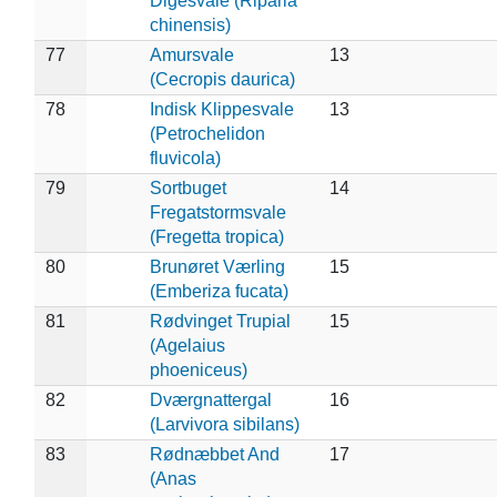
Digesvale (Riparia
chinensis)
77
Amursvale
13
(Cecropis daurica)
78
Indisk Klippesvale
13
(Petrochelidon
fluvicola)
79
Sortbuget
14
Fregatstormsvale
(Fregetta tropica)
80
Brunøret Værling
15
(Emberiza fucata)
81
Rødvinget Trupial
15
(Agelaius
phoeniceus)
82
Dværgnattergal
16
(Larvivora sibilans)
83
Rødnæbbet And
17
(Anas