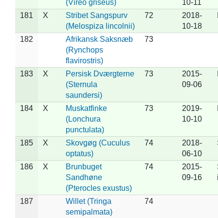
(Vireo griseus)
10-11
181
X
Stribet Sangspurv
72
2018-
(Melospiza lincolnii)
10-18
182
Afrikansk Saksnæb
73
(Rynchops
flavirostris)
183
X
Persisk Dværgterne
73
2015-
(Sternula
09-06
saundersi)
184
X
Muskatfinke
73
2019-
(Lonchura
10-10
punctulata)
185
X
Skovgøg (Cuculus
74
2018-
optatus)
06-10
186
X
Brunbuget
74
2015-
Sandhøne
09-16
(Pterocles exustus)
187
Willet (Tringa
74
semipalmata)